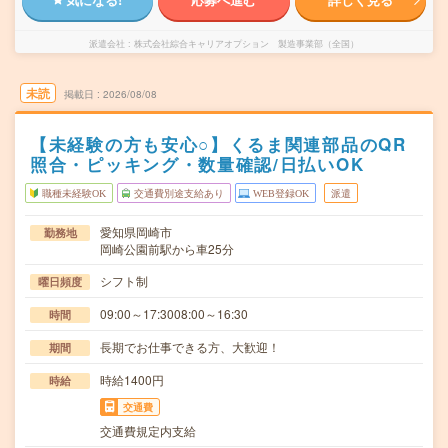
派遣会社
株式会社綜合キャリアオプション 製造事業部（全国）
未読
掲載日
2026/08/08
【未経験の方も安心○】くるま関連部品のQR
照合・ピッキング・数量確認/日払いOK
職種未経験OK
交通費別途支給あり
WEB登録OK
派遣
愛知県岡崎市
勤務地
岡崎公園前駅から車25分
シフト制
曜日頻度
09:00～17:3008:00～16:30
時間
長期でお仕事できる方、大歓迎！
期間
時給1400円
時給
交通費
交通費規定内支給