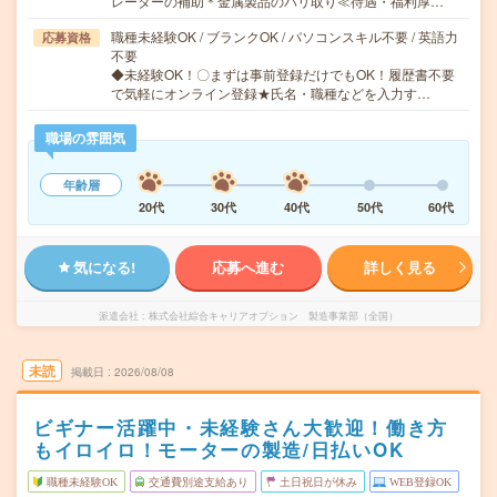
レーターの補助＊金属製品のバリ取り≪待遇・福利厚…
職種未経験OK / ブランクOK / パソコンスキル不要 / 英語力
応募資格
不要
◆未経験OK！〇まずは事前登録だけでもOK！履歴書不要
で気軽にオンライン登録★氏名・職種などを入力す…
職場の雰囲気
年齢層
20代
30代
40代
50代
60代
気になる!
応募へ進む
詳しく見る
派遣会社
株式会社綜合キャリアオプション 製造事業部（全国）
未読
掲載日
2026/08/08
ビギナー活躍中・未経験さん大歓迎！働き方
もイロイロ！モーターの製造/日払いOK
職種未経験OK
交通費別途支給あり
土日祝日が休み
WEB登録OK