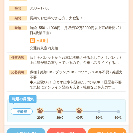
8:00～17:00
時間
長期でお仕事できる方、大歓迎！
期間
時給1550～1938円 月収例32万8000円以上可(8時間×21
時給
日+残業手当)
交通費
交通費規定内支給
ねじをパレットから台車に移動させるおしごと！パレット
仕事内容
上に箱が積み重なっているので、台車へスライドする…
職種未経験OK / ブランクOK / パソコンスキル不要 / 英語力
応募資格
不要
◆未経験OK！〇まずは事前登録だけでもOK！履歴書不要
で気軽にオンライン登録★氏名・職種などを入力す…
職場の雰囲気
年齢層
20代
30代
40代
50代
60代