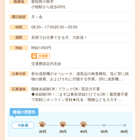
愛知県小牧市
勤務地
小牧駅から徒歩20分
月～金
曜日頻度
08:30～17:0020:30～05:00
時間
長期でお仕事できる方、大歓迎！
期間
時給1450円
時給
交通費
交通費規定内支給
射出成形機のオペレータ、成形品の検査梱包、塩ビ管に鋳
仕事内容
物の接着、およびそれに付随する作業。(特に成形機…
職種未経験OK / ブランクOK / 英語力不要
応募資格
◆未経験OK！〇まずは事前登録だけでもOK！履歴書不要
で気軽にオンライン登録★氏名・職種などを入力す…
職場の雰囲気
年齢層
20代
30代
40代
50代
60代