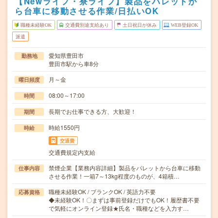
【Newライフ・寮ライフ】製品をパレットか
ら台車に移動させる作業/日払いOK
職種未経験OK
交通費別途支給あり
土日祝日が休み
WEB登録OK
派遣
愛知県豊田市
勤務地
豊田市駅から車8分
月～金
曜日頻度
08:00～17:00
時間
長期でお仕事できる方、大歓迎！
期間
時給1550円
時給
交通費
交通費規定内支給
禁煙企業【業務内容詳細】製品をパレットから台車に移動
仕事内容
させる作業！一箱7～13kg程度のものが、4箱積…
職種未経験OK / ブランクOK / 英語力不要
応募資格
◆未経験OK！〇まずは事前登録だけでもOK！履歴書不要
で気軽にオンライン登録★氏名・職種などを入力す…