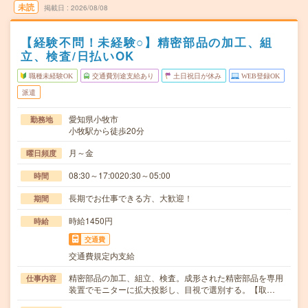
未読
掲載日
2026/08/08
【経験不問！未経験○】精密部品の加工、組
立、検査/日払いOK
職種未経験OK
交通費別途支給あり
土日祝日が休み
WEB登録OK
派遣
愛知県小牧市
勤務地
小牧駅から徒歩20分
月～金
曜日頻度
08:30～17:0020:30～05:00
時間
長期でお仕事できる方、大歓迎！
期間
時給1450円
時給
交通費
交通費規定内支給
精密部品の加工、組立、検査。成形された精密部品を専用
仕事内容
装置でモニターに拡大投影し、目視で選別する。【取…