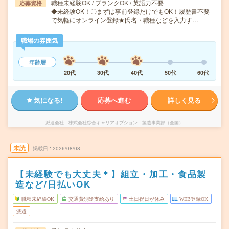
職種未経験OK / ブランクOK / 英語力不要
応募資格
◆未経験OK！〇まずは事前登録だけでもOK！履歴書不要
で気軽にオンライン登録★氏名・職種などを入力す…
職場の雰囲気
年齢層
20代
30代
40代
50代
60代
気になる!
応募へ進む
詳しく見る
派遣会社
株式会社綜合キャリアオプション 製造事業部（全国）
未読
掲載日
2026/08/08
【未経験でも大丈夫＊】組立・加工・食品製
造など/日払いOK
職種未経験OK
交通費別途支給あり
土日祝日が休み
WEB登録OK
派遣