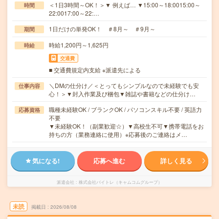
＜1日3時間～OK！＞▼ 例えば… ▼15:00～18:0015:00～
時間
22:0017:00～22:…
1日だけの単発OK！ ＃8月～ ＃9月～
期間
時給1,200円～1,625円
時給
交通費
■ 交通費規定内支給 ※派遣先による
＼DMの仕分け／＜とってもシンプルなので未経験でも安
仕事内容
心！＞▼封入作業及び梱包▼雑誌や書籍などの仕分け…
職種未経験OK / ブランクOK / パソコンスキル不要 / 英語力
応募資格
不要
▼未経験OK！（副業歓迎☆）▼高校生不可▼携帯電話をお
持ちの方（業務連絡に使用）※応募後のご連絡はメ…
気になる!
応募へ進む
詳しく見る
派遣会社
株式会社バイトレ（キャムコムグループ）
未読
掲載日
2026/08/08