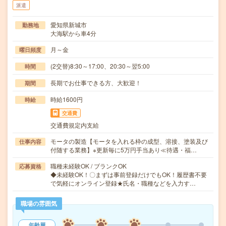
派遣
愛知県新城市
勤務地
大海駅から車4分
月～金
曜日頻度
(2交替)8:30～17:00、20:30～翌5:00
時間
長期でお仕事できる方、大歓迎！
期間
時給1600円
時給
交通費
交通費規定内支給
モータの製造【モータを入れる枠の成型、溶接、塗装及び
仕事内容
付随する業務】※更新毎に5万円手当あり≪待遇・福…
職種未経験OK / ブランクOK
応募資格
◆未経験OK！〇まずは事前登録だけでもOK！履歴書不要
で気軽にオンライン登録★氏名・職種などを入力す…
職場の雰囲気
年齢層