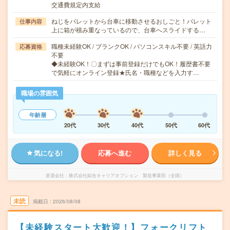
交通費規定内支給
ねじをパレットから台車に移動させるおしごと！パレット
仕事内容
上に箱が積み重なっているので、台車へスライドする…
職種未経験OK / ブランクOK / パソコンスキル不要 / 英語力
応募資格
不要
◆未経験OK！〇まずは事前登録だけでもOK！履歴書不要
で気軽にオンライン登録★氏名・職種などを入力す…
職場の雰囲気
年齢層
20代
30代
40代
50代
60代
気になる!
応募へ進む
詳しく見る
派遣会社
株式会社綜合キャリアオプション 製造事業部（全国）
未読
掲載日
2026/08/08
【未経験スタート大歓迎！】フォークリフト