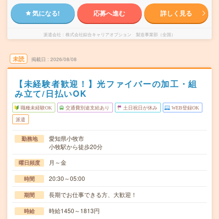
気になる!
応募へ進む
詳しく見る
派遣会社
株式会社綜合キャリアオプション 製造事業部（全国）
未読
掲載日
2026/08/08
【未経験者歓迎！】光ファイバーの加工・組
み立て/日払いOK
職種未経験OK
交通費別途支給あり
土日祝日が休み
WEB登録OK
派遣
愛知県小牧市
勤務地
小牧駅から徒歩20分
月～金
曜日頻度
20:30～05:00
時間
長期でお仕事できる方、大歓迎！
期間
時給1450～1813円
時給