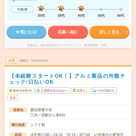
年齢層
20代
30代
40代
50代
60代
気になる!
応募へ進む
詳しく見る
派遣会社
株式会社綜合キャリアオプション 製造事業部（全国）
未読
掲載日
2026/08/08
【未経験スタートOK！】アルミ製品の外観チ
ェック/日払いOK
職種未経験OK
交通費別途支給あり
残業なし
WEB登録OK
派遣
愛知県豊川市
勤務地
三河一宮駅から車6分
シフト制
曜日頻度
(2交替)7:00～19:10、19:10～翌7:00 ※1年単位の変形労
時間