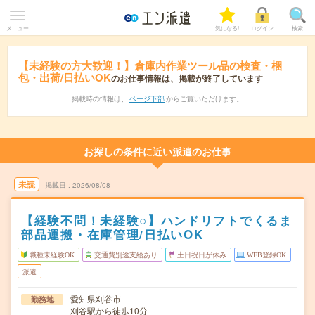
メニュー
気になる!
ログイン
検索
【未経験の方大歓迎！】倉庫内作業ツール品の検査・梱
包・出荷/日払いOK
のお仕事情報は、掲載が終了しています
掲載時の情報は、
ページ下部
からご覧いただけます。
お探しの条件に近い派遣のお仕事
未読
掲載日
2026/08/08
【経験不問！未経験○】ハンドリフトでくるま
部品運搬・在庫管理/日払いOK
職種未経験OK
交通費別途支給あり
土日祝日が休み
WEB登録OK
派遣
愛知県刈谷市
勤務地
刈谷駅から徒歩10分