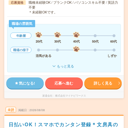
職種未経験OK / ブランクOK / パソコンスキル不要 / 英語力
応募資格
不要
＊未経験OKです。
職場の雰囲気
年齢層
20代
30代
40代
50代
60代
職場の様子
活気がある
しずか
もっと見る
気になる!
応募へ進む
詳しく見る
派遣会社
株式会社マイナビワークス
未読
掲載日
2026/08/08
日払いOK！スマホでカンタン登録＊文房具の