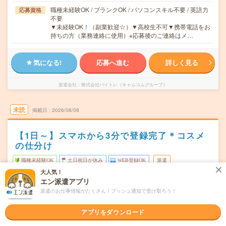
職種未経験OK / ブランクOK / パソコンスキル不要 / 英語力
応募資格
不要
▼未経験OK！（副業歓迎☆）▼高校生不可▼携帯電話をお
持ちの方（業務連絡に使用）※応募後のご連絡はメ…
気になる!
応募へ進む
詳しく見る
派遣会社
株式会社バイトレ（キャムコムグループ）
未読
掲載日
2026/08/08
【1日～】スマホから3分で登録完了＊コスメ
の仕分け
職種未経験OK
土日祝日が休み
WEB登録OK
派遣
大人気！
愛知県一宮市
勤務地
エン派遣アプリ
尾張一宮駅からバイク・車---分／名鉄一宮駅からバイク・
派遣のお仕事情報がたくさん！プッシュ通知で受け取ろう！
車---分／木曽川駅からバイク・車---分／新木曽川駅からバ
イク・車---分／妙興寺駅からバイク・車---分
アプリをダウンロード
月～金のうち、1日～OK！
曜日頻度