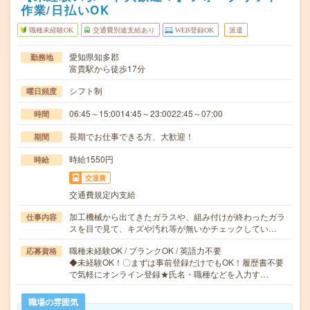
作業/日払いOK
職種未経験OK
交通費別途支給あり
WEB登録OK
派遣
愛知県知多郡
勤務地
富貴駅から徒歩17分
シフト制
曜日頻度
06:45～15:0014:45～23:0022:45～07:00
時間
長期でお仕事できる方、大歓迎！
期間
時給1550円
時給
交通費
交通費規定内支給
加工機械から出てきたガラスや、組み付けが終わったガラ
仕事内容
スを目で見て、キズや汚れ等が無いかチェックしてい…
職種未経験OK / ブランクOK / 英語力不要
応募資格
◆未経験OK！〇まずは事前登録だけでもOK！履歴書不要
で気軽にオンライン登録★氏名・職種などを入力す…
職場の雰囲気