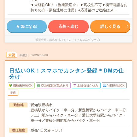
▼未経験OK！（副業歓迎☆）▼高校生不可▼携帯電話をお
持ちの方（業務連絡に使用）※応募後のご連絡はメ…
気になる!
応募へ進む
詳しく見る
派遣会社
株式会社バイトレ（キャムコムグループ）
未読
掲載日
2026/08/08
日払いOK！スマホでカンタン登録＊DMの仕
分け
職種未経験OK
交通費別途支給あり
土日祝日が休み
WEB登録OK
派遣
愛知県豊橋市
勤務地
豊橋駅からバイク・車---分／新豊橋駅からバイク・車---分
／二川駅からバイク・車---分／愛知大学前駅からバイク・
車---分／豊橋公園前駅からバイク・車---分
単発1日のみ～OK！
曜日頻度