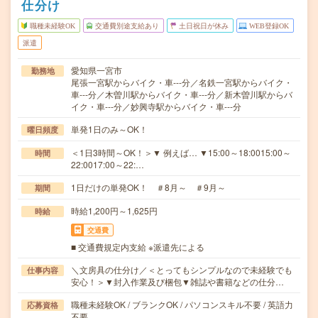
仕分け
職種未経験OK
交通費別途支給あり
土日祝日が休み
WEB登録OK
派遣
愛知県一宮市
勤務地
尾張一宮駅からバイク・車---分／名鉄一宮駅からバイク・
車---分／木曽川駅からバイク・車---分／新木曽川駅からバ
イク・車---分／妙興寺駅からバイク・車---分
単発1日のみ～OK！
曜日頻度
＜1日3時間～OK！＞▼ 例えば… ▼15:00～18:0015:00～
時間
22:0017:00～22:…
1日だけの単発OK！ ＃8月～ ＃9月～
期間
時給1,200円～1,625円
時給
交通費
■ 交通費規定内支給 ※派遣先による
＼文房具の仕分け／＜とってもシンプルなので未経験でも
仕事内容
安心！＞▼封入作業及び梱包▼雑誌や書籍などの仕分…
職種未経験OK / ブランクOK / パソコンスキル不要 / 英語力
応募資格
不要