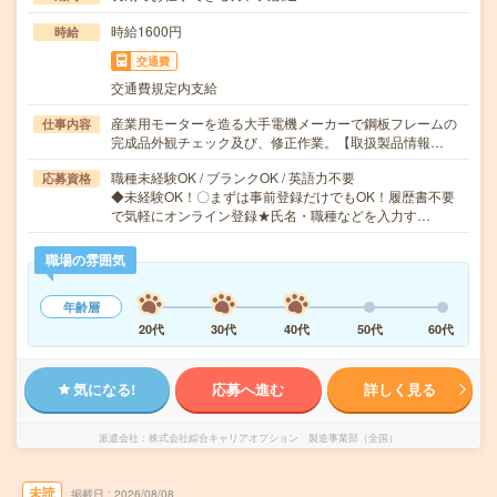
時給1600円
時給
交通費
交通費規定内支給
産業用モーターを造る大手電機メーカーで鋼板フレームの
仕事内容
完成品外観チェック及び、修正作業。【取扱製品情報…
職種未経験OK / ブランクOK / 英語力不要
応募資格
◆未経験OK！〇まずは事前登録だけでもOK！履歴書不要
で気軽にオンライン登録★氏名・職種などを入力す…
職場の雰囲気
年齢層
20代
30代
40代
50代
60代
気になる!
応募へ進む
詳しく見る
派遣会社
株式会社綜合キャリアオプション 製造事業部（全国）
未読
掲載日
2026/08/08