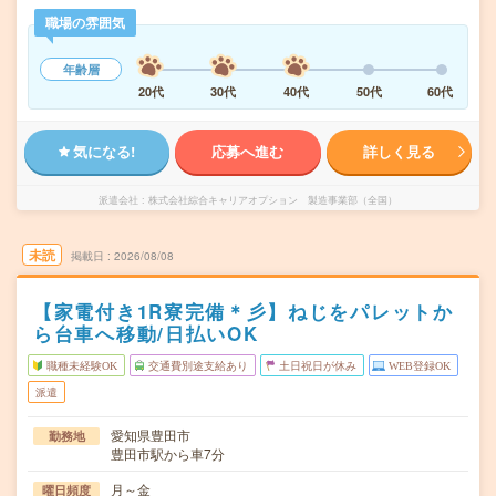
職場の雰囲気
年齢層
20代
30代
40代
50代
60代
気になる!
応募へ進む
詳しく見る
派遣会社
株式会社綜合キャリアオプション 製造事業部（全国）
未読
掲載日
2026/08/08
【家電付き1R寮完備＊彡】ねじをパレットか
ら台車へ移動/日払いOK
職種未経験OK
交通費別途支給あり
土日祝日が休み
WEB登録OK
派遣
愛知県豊田市
勤務地
豊田市駅から車7分
月～金
曜日頻度