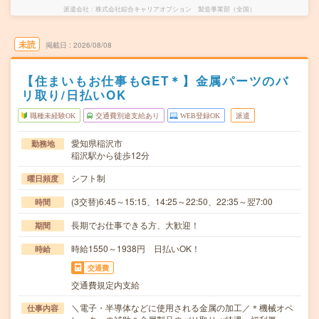
派遣会社
株式会社綜合キャリアオプション 製造事業部（全国）
未読
掲載日
2026/08/08
【住まいもお仕事もGET＊】金属パーツのバ
リ取り/日払いOK
職種未経験OK
交通費別途支給あり
WEB登録OK
派遣
愛知県稲沢市
勤務地
稲沢駅から徒歩12分
シフト制
曜日頻度
(3交替)6:45～15:15、14:25～22:50、22:35～翌7:00
時間
長期でお仕事できる方、大歓迎！
期間
時給1550～1938円 日払いOK！
時給
交通費
交通費規定内支給
＼電子・半導体などに使用される金属の加工／＊機械オペ
仕事内容