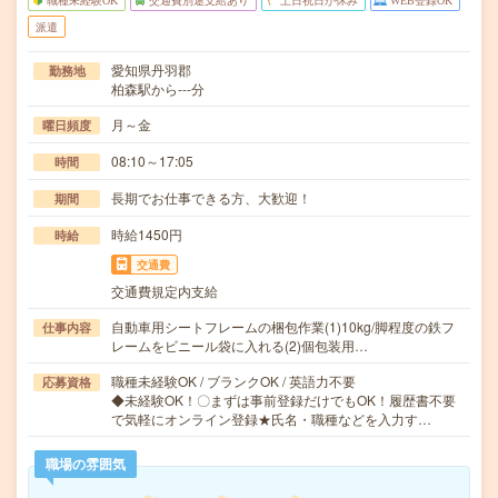
職種未経験OK
交通費別途支給あり
土日祝日が休み
WEB登録OK
派遣
愛知県丹羽郡
勤務地
柏森駅から---分
月～金
曜日頻度
08:10～17:05
時間
長期でお仕事できる方、大歓迎！
期間
時給1450円
時給
交通費
交通費規定内支給
自動車用シートフレームの梱包作業(1)10kg/脚程度の鉄フ
仕事内容
レームをビニール袋に入れる(2)個包装用…
職種未経験OK / ブランクOK / 英語力不要
応募資格
◆未経験OK！〇まずは事前登録だけでもOK！履歴書不要
で気軽にオンライン登録★氏名・職種などを入力す…
職場の雰囲気