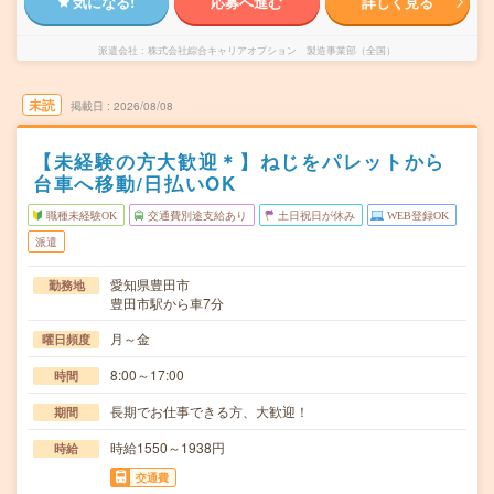
気になる!
応募へ進む
詳しく見る
派遣会社
株式会社綜合キャリアオプション 製造事業部（全国）
未読
掲載日
2026/08/08
【未経験の方大歓迎＊】ねじをパレットから
台車へ移動/日払いOK
職種未経験OK
交通費別途支給あり
土日祝日が休み
WEB登録OK
派遣
愛知県豊田市
勤務地
豊田市駅から車7分
月～金
曜日頻度
8:00～17:00
時間
長期でお仕事できる方、大歓迎！
期間
時給1550～1938円
時給
交通費