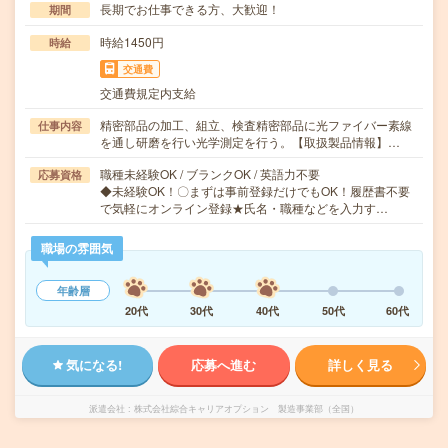
長期でお仕事できる方、大歓迎！
期間
時給1450円
時給
交通費
交通費規定内支給
精密部品の加工、組立、検査精密部品に光ファイバー素線
仕事内容
を通し研磨を行い光学測定を行う。【取扱製品情報】…
職種未経験OK / ブランクOK / 英語力不要
応募資格
◆未経験OK！〇まずは事前登録だけでもOK！履歴書不要
で気軽にオンライン登録★氏名・職種などを入力す…
職場の雰囲気
年齢層
20代
30代
40代
50代
60代
気になる!
応募へ進む
詳しく見る
派遣会社
株式会社綜合キャリアオプション 製造事業部（全国）