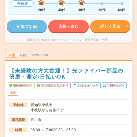
年齢層
20代
30代
40代
50代
60代
気になる!
応募へ進む
詳しく見る
派遣会社
株式会社綜合キャリアオプション 製造事業部（全国）
未読
掲載日
2026/08/08
【未経験の方大歓迎！】光ファイバー部品の
研磨・測定/日払いOK
職種未経験OK
交通費別途支給あり
土日祝日が休み
WEB登録OK
派遣
愛知県小牧市
勤務地
小牧駅から徒歩20分
月～金
曜日頻度
08:30～17:0020:30～05:00
時間