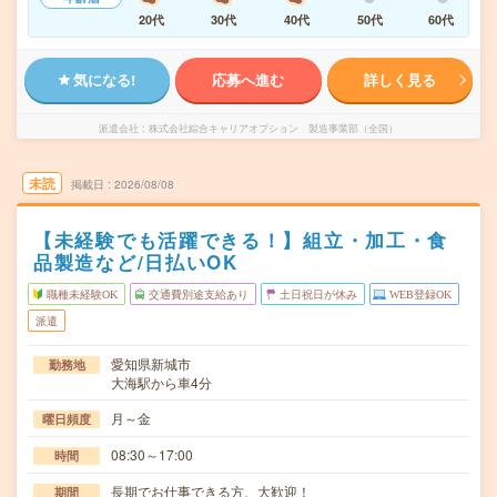
20代
30代
40代
50代
60代
気になる!
応募へ進む
詳しく見る
派遣会社
株式会社綜合キャリアオプション 製造事業部（全国）
未読
掲載日
2026/08/08
【未経験でも活躍できる！】組立・加工・食
品製造など/日払いOK
職種未経験OK
交通費別途支給あり
土日祝日が休み
WEB登録OK
派遣
愛知県新城市
勤務地
大海駅から車4分
月～金
曜日頻度
08:30～17:00
時間
長期でお仕事できる方、大歓迎！
期間