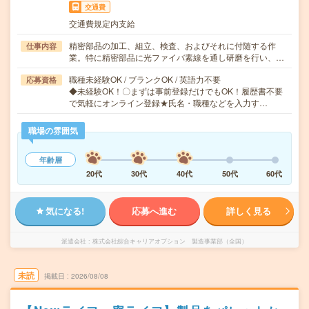
交通費
交通費規定内支給
精密部品の加工、組立、検査、およびそれに付随する作
仕事内容
業。特に精密部品に光ファイバ素線を通し研磨を行い、…
職種未経験OK / ブランクOK / 英語力不要
応募資格
◆未経験OK！〇まずは事前登録だけでもOK！履歴書不要
で気軽にオンライン登録★氏名・職種などを入力す…
職場の雰囲気
年齢層
20代
30代
40代
50代
60代
気になる!
応募へ進む
詳しく見る
派遣会社
株式会社綜合キャリアオプション 製造事業部（全国）
未読
掲載日
2026/08/08