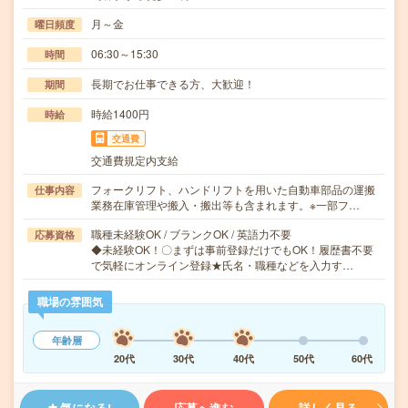
月～金
曜日頻度
06:30～15:30
時間
長期でお仕事できる方、大歓迎！
期間
時給1400円
時給
交通費
交通費規定内支給
フォークリフト、ハンドリフトを用いた自動車部品の運搬
仕事内容
業務在庫管理や搬入・搬出等も含まれます。※一部フ…
職種未経験OK / ブランクOK / 英語力不要
応募資格
◆未経験OK！〇まずは事前登録だけでもOK！履歴書不要
で気軽にオンライン登録★氏名・職種などを入力す…
職場の雰囲気
年齢層
20代
30代
40代
50代
60代
気になる!
応募へ進む
詳しく見る