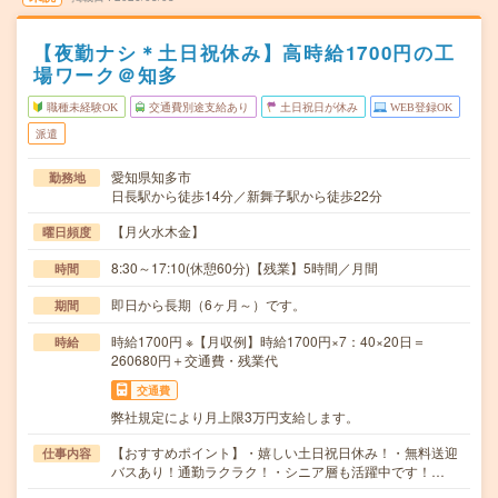
【夜勤ナシ＊土日祝休み】高時給1700円の工
場ワーク＠知多
職種未経験OK
交通費別途支給あり
土日祝日が休み
WEB登録OK
派遣
愛知県知多市
勤務地
日長駅から徒歩14分／新舞子駅から徒歩22分
【月火水木金】
曜日頻度
8:30～17:10(休憩60分)【残業】5時間／月間
時間
即日から長期（6ヶ月～）です。
期間
時給1700円 ※【月収例】時給1700円×7：40×20日＝
時給
260680円＋交通費・残業代
交通費
弊社規定により月上限3万円支給します。
【おすすめポイント】・嬉しい土日祝日休み！・無料送迎
仕事内容
バスあり！通勤ラクラク！・シニア層も活躍中です！…