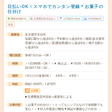
日払いOK！スマホでカンタン登録＊お菓子の
仕分け
職種未経験OK
交通費別途支給あり
土日祝日が休み
WEB登録OK
派遣
名古屋市天白区
勤務地
塩釜口駅から徒歩5分／平針駅から徒歩5分／植田(名古屋市
営)駅から徒歩5分／原(愛知県)駅から徒歩5分／鳴子北駅か
ら徒歩5分
単発1日のみ～OK！
曜日頻度
＜1日3時間～OK！＞▼ 例えば… ▼15:00～18:0015:00～
時間
22:0017:00～22:…
1日だけの単発OK！ ＃8月～ ＃9月～
期間
時給1,500円～1,875円
時給
交通費
■ 交通費規定内支給 ※派遣先による
＼お菓子の仕分け／＜とってもシンプルなので未経験でも
仕事内容
安心！＞▼封入作業及び梱包▼雑誌や書籍などの仕分…