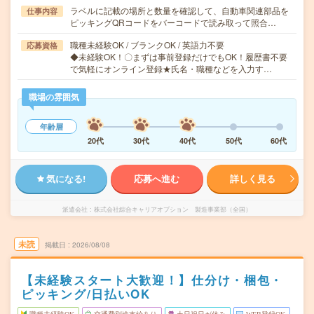
ラベルに記載の場所と数量を確認して、自動車関連部品を
仕事内容
ピッキングQRコードをバーコードで読み取って照合…
職種未経験OK / ブランクOK / 英語力不要
応募資格
◆未経験OK！〇まずは事前登録だけでもOK！履歴書不要
で気軽にオンライン登録★氏名・職種などを入力す…
職場の雰囲気
年齢層
20代
30代
40代
50代
60代
気になる!
応募へ進む
詳しく見る
派遣会社
株式会社綜合キャリアオプション 製造事業部（全国）
未読
掲載日
2026/08/08
【未経験スタート大歓迎！】仕分け・梱包・
ピッキング/日払いOK