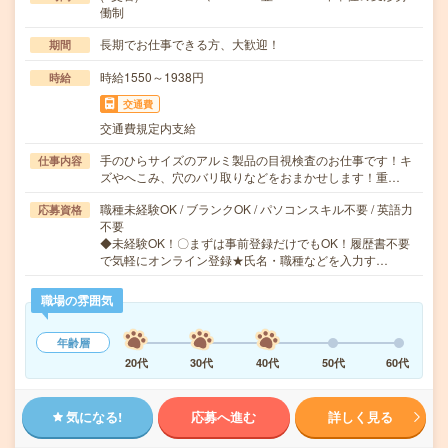
働制
長期でお仕事できる方、大歓迎！
期間
時給1550～1938円
時給
交通費
交通費規定内支給
手のひらサイズのアルミ製品の目視検査のお仕事です！キ
仕事内容
ズやへこみ、穴のバリ取りなどをおまかせします！重…
職種未経験OK / ブランクOK / パソコンスキル不要 / 英語力
応募資格
不要
◆未経験OK！〇まずは事前登録だけでもOK！履歴書不要
で気軽にオンライン登録★氏名・職種などを入力す…
職場の雰囲気
年齢層
20代
30代
40代
50代
60代
気になる!
応募へ進む
詳しく見る