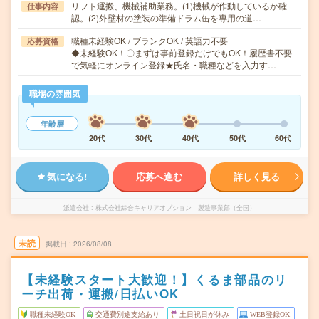
リフト運搬、機械補助業務。(1)機械が作動しているか確
仕事内容
認。(2)外壁材の塗装の準備ドラム缶を専用の道…
職種未経験OK / ブランクOK / 英語力不要
応募資格
◆未経験OK！〇まずは事前登録だけでもOK！履歴書不要
で気軽にオンライン登録★氏名・職種などを入力す…
職場の雰囲気
年齢層
20代
30代
40代
50代
60代
気になる!
応募へ進む
詳しく見る
派遣会社
株式会社綜合キャリアオプション 製造事業部（全国）
未読
掲載日
2026/08/08
【未経験スタート大歓迎！】くるま部品のリ
ーチ出荷・運搬/日払いOK
職種未経験OK
交通費別途支給あり
土日祝日が休み
WEB登録OK