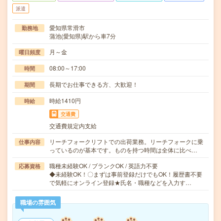
派遣
愛知県常滑市
勤務地
蒲池(愛知県)駅から車7分
月～金
曜日頻度
08:00～17:00
時間
長期でお仕事できる方、大歓迎！
期間
時給1410円
時給
交通費
交通費規定内支給
リーチフォークリフトでの出荷業務。リーチフォークに乗
仕事内容
っているのが基本です。ものを持つ時間は全体に比べ…
職種未経験OK / ブランクOK / 英語力不要
応募資格
◆未経験OK！〇まずは事前登録だけでもOK！履歴書不要
で気軽にオンライン登録★氏名・職種などを入力す…
職場の雰囲気