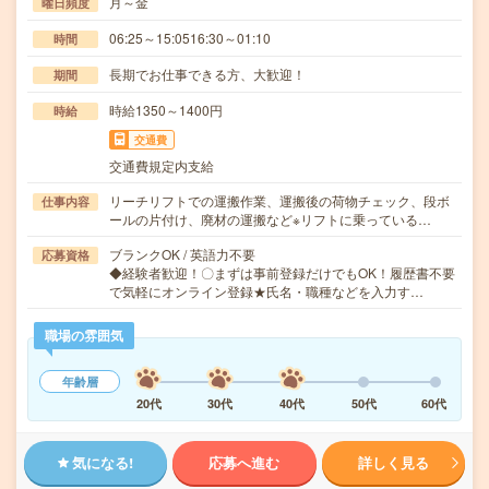
月～金
曜日頻度
06:25～15:0516:30～01:10
時間
長期でお仕事できる方、大歓迎！
期間
時給1350～1400円
時給
交通費
交通費規定内支給
リーチリフトでの運搬作業、運搬後の荷物チェック、段ボ
仕事内容
ールの片付け、廃材の運搬など※リフトに乗っている…
ブランクOK / 英語力不要
応募資格
◆経験者歓迎！〇まずは事前登録だけでもOK！履歴書不要
で気軽にオンライン登録★氏名・職種などを入力す…
職場の雰囲気
年齢層
20代
30代
40代
50代
60代
気になる!
応募へ進む
詳しく見る