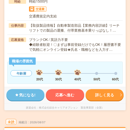
時給1500円
時給
交通費
交通費規定内支給
【取扱製品情報】自動車製造部品【業務内容詳細】リーチ
仕事内容
リフトでの製品の運搬、付帯業務基本乗りっぱなし！…
ブランクOK / 英語力不要
応募資格
◆経験者歓迎！〇まずは事前登録だけでもOK！履歴書不要
で気軽にオンライン登録★氏名・職種などを入力す…
職場の雰囲気
年齢層
20代
30代
40代
50代
60代
気になる!
応募へ進む
詳しく見る
派遣会社
株式会社綜合キャリアオプション 製造事業部（全国）
未読
掲載日
2026/08/07