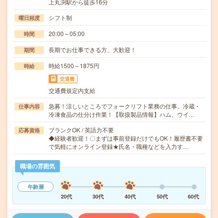
上丸渕駅から徒歩16分
シフト制
曜日頻度
20:00～05:00
時間
長期でお仕事できる方、大歓迎！
期間
時給1500～1875円
時給
交通費
交通費規定内支給
急募！涼しいところでフォークリフト業務の仕事。冷蔵・
仕事内容
冷凍食品の仕分け作業！【取扱製品情報】ハム、ウイ…
ブランクOK / 英語力不要
応募資格
◆経験者歓迎！〇まずは事前登録だけでもOK！履歴書不要
で気軽にオンライン登録★氏名・職種などを入力す…
職場の雰囲気
年齢層
20代
30代
40代
50代
60代