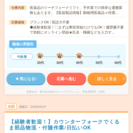
医薬品のリーチフォークリフト、手作業での簡単な運搬業
仕事内容
務もあります。【取扱製品情報】動物用医薬品≪待遇…
ブランクOK / 英語力不要
応募資格
◆経験者歓迎！〇まずは事前登録だけでもOK！履歴書不要
で気軽にオンライン登録★氏名・職種などを入力す…
職場の雰囲気
年齢層
20代
30代
40代
50代
60代
気になる!
応募へ進む
詳しく見る
派遣会社
株式会社綜合キャリアオプション 製造事業部（全国）
未読
掲載日
2026/08/07
【経験者歓迎！】カウンターフォークでくる
ま部品物流・付随作業/日払いOK