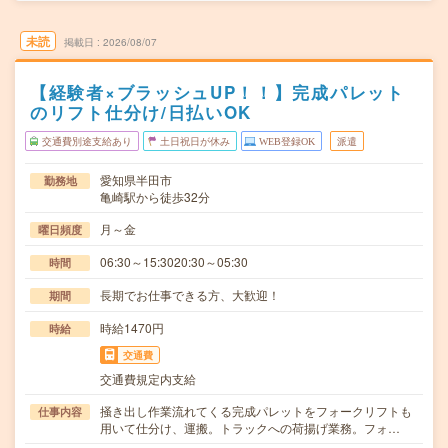
未読
掲載日
2026/08/07
【経験者×ブラッシュUP！！】完成パレット
のリフト仕分け/日払いOK
交通費別途支給あり
土日祝日が休み
WEB登録OK
派遣
愛知県半田市
勤務地
亀崎駅から徒歩32分
月～金
曜日頻度
06:30～15:3020:30～05:30
時間
長期でお仕事できる方、大歓迎！
期間
時給1470円
時給
交通費
交通費規定内支給
掻き出し作業流れてくる完成パレットをフォークリフトも
仕事内容
用いて仕分け、運搬。トラックへの荷揚げ業務。フォ…