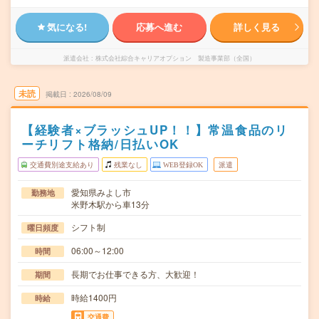
気になる!
応募へ進む
詳しく見る
派遣会社
株式会社綜合キャリアオプション 製造事業部（全国）
未読
掲載日
2026/08/09
【経験者×ブラッシュUP！！】常温食品のリ
ーチリフト格納/日払いOK
交通費別途支給あり
残業なし
WEB登録OK
派遣
愛知県みよし市
勤務地
米野木駅から車13分
シフト制
曜日頻度
06:00～12:00
時間
長期でお仕事できる方、大歓迎！
期間
時給1400円
時給
交通費