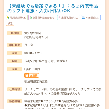
【未経験でも活躍できる！】くるま内装部品
のリフト運搬・入力/日払いOK
職種未経験OK
交通費別途支給あり
土日祝日が休み
WEB登録OK
派遣
愛知県豊田市
勤務地
猿投駅から車15分
月～金
曜日頻度
08:10～17:10
時間
長期でお仕事できる方、大歓迎！
期間
時給1500円
時給
交通費
交通費規定内支給
リーチリフト7割、その他の業務3割(1)リーチリフトでの製
仕事内容
品が入ったパレッドの運搬(2)製品が入った…
職種未経験OK / ブランクOK / 英語力不要
応募資格
◆未経験OK！〇まずは事前登録だけでもOK！履歴書不要