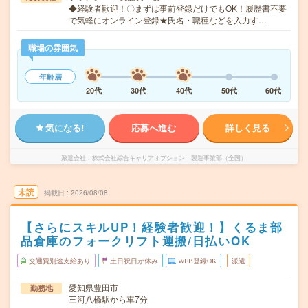
◆経験者歓迎！〇まずは事前登録だけでもOK！履歴書不要
で気軽にオンライン登録★氏名・職種などを入力す…
職場の雰囲気
年齢層
20代
30代
40代
50代
60代
気になる!
応募へ進む
詳しく見る
派遣会社
株式会社綜合キャリアオプション 製造事業部（全国）
未読
掲載日
2026/08/08
【さらにスキルUP！経験者歓迎！】くるま部
品倉庫のフォークリフト運搬/日払いOK
交通費別途支給あり
土日祝日が休み
WEB登録OK
派遣
愛知県豊田市
勤務地
三河八橋駅から車7分