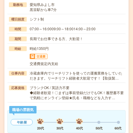
愛知県みよし市
勤務地
黒笹駅から車7分
シフト制
曜日頻度
07:00～16:0009:00～18:0014:00～23:00
時間
長期でお仕事できる方、大歓迎！
期間
時給1350円
時給
交通費
交通費規定内支給
冷蔵倉庫内でリーチリフトを使っての運搬業務をしていた
仕事内容
だきます。リーチリフト経験者大歓迎です！【取扱製…
ブランクOK / 英語力不要
応募資格
◆経験者歓迎！〇まずは事前登録だけでもOK！履歴書不要
で気軽にオンライン登録★氏名・職種などを入力す…
職場の雰囲気
年齢層
20代
30代
40代
50代
60代