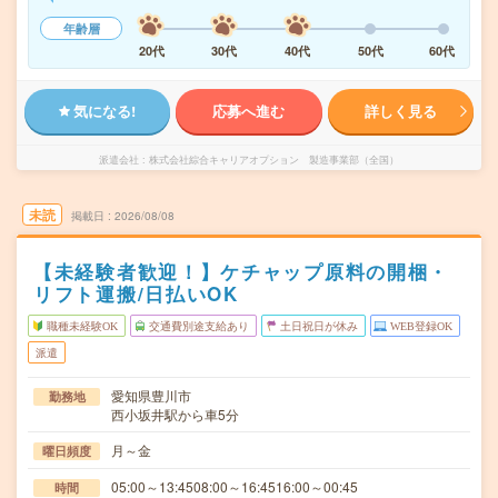
年齢層
20代
30代
40代
50代
60代
気になる!
応募へ進む
詳しく見る
派遣会社
株式会社綜合キャリアオプション 製造事業部（全国）
未読
掲載日
2026/08/08
【未経験者歓迎！】ケチャップ原料の開梱・
リフト運搬/日払いOK
職種未経験OK
交通費別途支給あり
土日祝日が休み
WEB登録OK
派遣
愛知県豊川市
勤務地
西小坂井駅から車5分
月～金
曜日頻度
05:00～13:4508:00～16:4516:00～00:45
時間