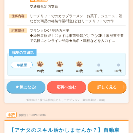
交通費規定内支給
リーチリフトでのカップラーメン、お菓子、ジュース、酒
仕事内容
などの商品の格納作業8割ほどはリーチリフトでの作…
ブランクOK / 英語力不要
応募資格
◆経験者歓迎！〇まずは事前登録だけでもOK！履歴書不要
で気軽にオンライン登録★氏名・職種などを入力す…
職場の雰囲気
年齢層
20代
30代
40代
50代
60代
気になる!
応募へ進む
詳しく見る
派遣会社
株式会社綜合キャリアオプション 製造事業部（全国）
未読
掲載日
2026/08/09
【アナタのスキル活かしませんか？】自動車