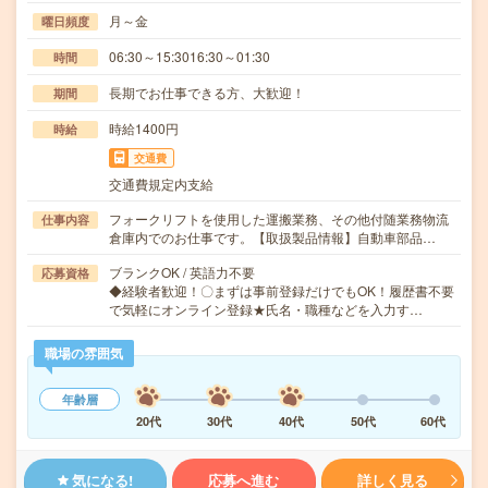
月～金
曜日頻度
06:30～15:3016:30～01:30
時間
長期でお仕事できる方、大歓迎！
期間
時給1400円
時給
交通費
交通費規定内支給
フォークリフトを使用した運搬業務、その他付随業務物流
仕事内容
倉庫内でのお仕事です。【取扱製品情報】自動車部品…
ブランクOK / 英語力不要
応募資格
◆経験者歓迎！〇まずは事前登録だけでもOK！履歴書不要
で気軽にオンライン登録★氏名・職種などを入力す…
職場の雰囲気
年齢層
20代
30代
40代
50代
60代
気になる!
応募へ進む
詳しく見る