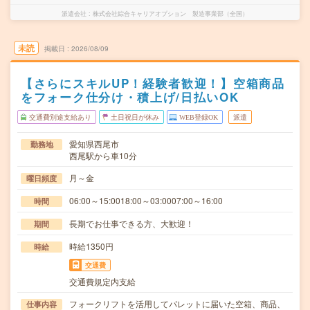
派遣会社
株式会社綜合キャリアオプション 製造事業部（全国）
未読
掲載日
2026/08/09
【さらにスキルUP！経験者歓迎！】空箱商品
をフォーク仕分け・積上げ/日払いOK
交通費別途支給あり
土日祝日が休み
WEB登録OK
派遣
愛知県西尾市
勤務地
西尾駅から車10分
月～金
曜日頻度
06:00～15:0018:00～03:0007:00～16:00
時間
長期でお仕事できる方、大歓迎！
期間
時給1350円
時給
交通費
交通費規定内支給
フォークリフトを活用してパレットに届いた空箱、商品、
仕事内容