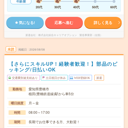
年齢層
20代
30代
40代
50代
60代
気になる!
応募へ進む
詳しく見る
派遣会社
株式会社綜合キャリアオプション 製造事業部（全国）
未読
掲載日
2026/08/08
【さらにスキルUP！経験者歓迎！】部品のピ
ッキング/日払いOK
交通費別途支給あり
土日祝日が休み
WEB登録OK
派遣
愛知県豊橋市
勤務地
植田(豊橋鉄道線)駅から車5分
月～金
曜日頻度
08:00～17:00
時間
長期でお仕事できる方、大歓迎！
期間