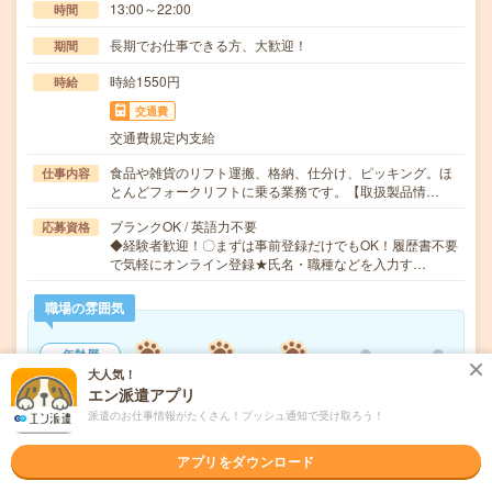
13:00～22:00
時間
長期でお仕事できる方、大歓迎！
期間
時給1550円
時給
交通費
交通費規定内支給
食品や雑貨のリフト運搬、格納、仕分け、ピッキング。ほ
仕事内容
とんどフォークリフトに乗る業務です。【取扱製品情…
ブランクOK / 英語力不要
応募資格
◆経験者歓迎！〇まずは事前登録だけでもOK！履歴書不要
で気軽にオンライン登録★氏名・職種などを入力す…
職場の雰囲気
年齢層
大人気！
20代
30代
40代
50代
60代
エン派遣アプリ
派遣のお仕事情報がたくさん！プッシュ通知で受け取ろう！
気になる!
応募へ進む
詳しく見る
アプリをダウンロード
派遣会社
株式会社綜合キャリアオプション 製造事業部（全国）