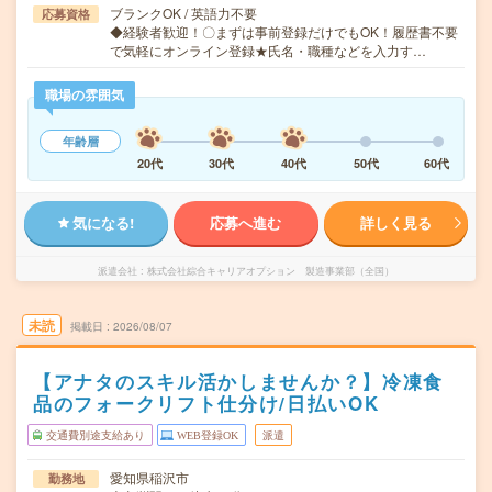
ブランクOK / 英語力不要
応募資格
◆経験者歓迎！〇まずは事前登録だけでもOK！履歴書不要
で気軽にオンライン登録★氏名・職種などを入力す…
職場の雰囲気
年齢層
20代
30代
40代
50代
60代
気になる!
応募へ進む
詳しく見る
派遣会社
株式会社綜合キャリアオプション 製造事業部（全国）
未読
掲載日
2026/08/07
【アナタのスキル活かしませんか？】冷凍食
品のフォークリフト仕分け/日払いOK
交通費別途支給あり
WEB登録OK
派遣
愛知県稲沢市
勤務地