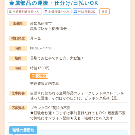
金属部品の運搬・仕分け/日払いOK
交通費別途支給あり
土日祝日が休み
WEB登録OK
派遣
愛知県碧南市
勤務地
高浜港駅から徒歩15分
月～金
曜日頻度
08:30～17:15
時間
長期でお仕事できる方、大歓迎！
期間
時給1500円
時給
交通費
交通費規定内支給
自動車に使われる金属部品のフォークリフトやクレーンを
仕事内容
使った運搬、そのほかの仕分け、ピッキング業務【重…
ブランクOK / 英語力不要
応募資格
◆経験者歓迎！〇まずは事前登録だけでもOK！履歴書不要
で気軽にオンライン登録★氏名・職種などを入力す…
職場の雰囲気