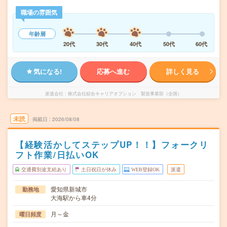
職場の雰囲気
年齢層
20代
30代
40代
50代
60代
気になる!
応募へ進む
詳しく見る
派遣会社
株式会社綜合キャリアオプション 製造事業部（全国）
未読
掲載日
2026/08/08
【経験活かしてステップUP！！】フォークリ
フト作業/日払いOK
交通費別途支給あり
土日祝日が休み
WEB登録OK
派遣
愛知県新城市
勤務地
大海駅から車4分
月～金
曜日頻度