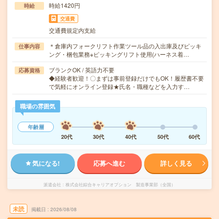
時給1420円
時給
交通費
交通費規定内支給
＊倉庫内フォークリフト作業ツール品の入出庫及びピッキ
仕事内容
ング・梱包業務※ピッキングリフト使用(ハーネス着…
ブランクOK / 英語力不要
応募資格
◆経験者歓迎！〇まずは事前登録だけでもOK！履歴書不要
で気軽にオンライン登録★氏名・職種などを入力す…
職場の雰囲気
年齢層
20代
30代
40代
50代
60代
気になる!
応募へ進む
詳しく見る
派遣会社
株式会社綜合キャリアオプション 製造事業部（全国）
未読
掲載日
2026/08/08