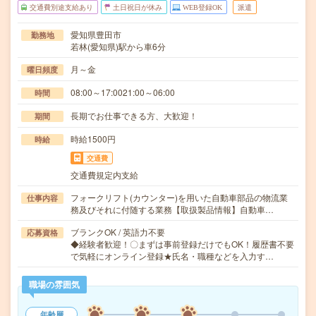
交通費別途支給あり
土日祝日が休み
WEB登録OK
派遣
愛知県豊田市
勤務地
若林(愛知県)駅から車6分
月～金
曜日頻度
08:00～17:0021:00～06:00
時間
長期でお仕事できる方、大歓迎！
期間
時給1500円
時給
交通費
交通費規定内支給
フォークリフト(カウンター)を用いた自動車部品の物流業
仕事内容
務及びそれに付随する業務【取扱製品情報】自動車…
ブランクOK / 英語力不要
応募資格
◆経験者歓迎！〇まずは事前登録だけでもOK！履歴書不要
で気軽にオンライン登録★氏名・職種などを入力す…
職場の雰囲気
年齢層