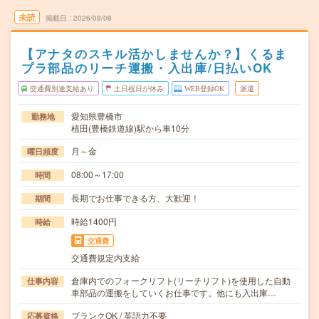
未読
掲載日
2026/08/08
【アナタのスキル活かしませんか？】くるま
プラ部品のリーチ運搬・入出庫/日払いOK
交通費別途支給あり
土日祝日が休み
WEB登録OK
派遣
愛知県豊橋市
勤務地
植田(豊橋鉄道線)駅から車10分
月～金
曜日頻度
08:00～17:00
時間
長期でお仕事できる方、大歓迎！
期間
時給1400円
時給
交通費
交通費規定内支給
倉庫内でのフォークリフト(リーチリフト)を使用した自動
仕事内容
車部品の運搬をしていくお仕事です。他にも入出庫…
ブランクOK / 英語力不要
応募資格