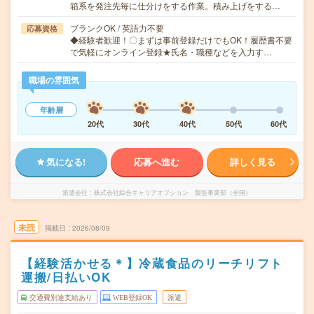
箱系を発注先毎に仕分けをする作業。積み上げをする…
ブランクOK / 英語力不要
応募資格
◆経験者歓迎！〇まずは事前登録だけでもOK！履歴書不要
で気軽にオンライン登録★氏名・職種などを入力す…
職場の雰囲気
年齢層
20代
30代
40代
50代
60代
気になる!
応募へ進む
詳しく見る
派遣会社
株式会社綜合キャリアオプション 製造事業部（全国）
未読
掲載日
2026/08/09
【経験活かせる＊】冷蔵食品のリーチリフト
運搬/日払いOK
交通費別途支給あり
WEB登録OK
派遣