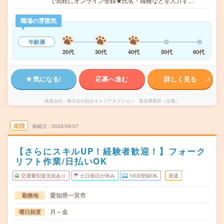
で気軽にオンライン登録★氏名・職種などを入力す…
職場の雰囲気
年齢層
20代
30代
40代
50代
60代
気になる!
応募へ進む
詳しく見る
派遣会社
株式会社綜合キャリアオプション 製造事業部（全国）
未読
掲載日
2026/08/07
【さらにスキルUP！経験者歓迎！】フォーク
リフト作業/日払いOK
交通費別途支給あり
土日祝日が休み
WEB登録OK
派遣
愛知県一宮市
勤務地
月～金
曜日頻度