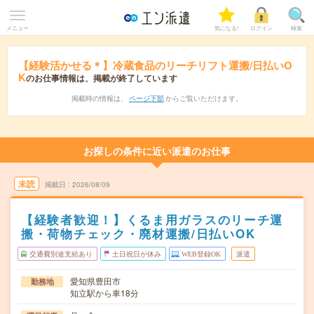
メニュー
気になる!
ログイン
検索
【経験活かせる＊】冷蔵食品のリーチリフト運搬/日払いO
K
のお仕事情報は、掲載が終了しています
掲載時の情報は、
ページ下部
からご覧いただけます。
お探しの条件に近い派遣のお仕事
未読
掲載日
2026/08/09
【経験者歓迎！】くるま用ガラスのリーチ運
搬・荷物チェック・廃材運搬/日払いOK
交通費別途支給あり
土日祝日が休み
WEB登録OK
派遣
愛知県豊田市
勤務地
知立駅から車18分