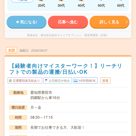
20代
30代
40代
50代
60代
気になる!
応募へ進む
詳しく見る
派遣会社
株式会社綜合キャリアオプション 製造事業部（全国）
未読
掲載日
2026/08/07
【経験者向けマイスターワーク！】リーチリ
フトでの製品の運搬/日払いOK
交通費別途支給あり
土日祝日が休み
WEB登録OK
派遣
愛知県豊田市
勤務地
四郷駅から車16分
月～金
曜日頻度
08:30～17:15
時間
長期でお仕事できる方、大歓迎！
期間