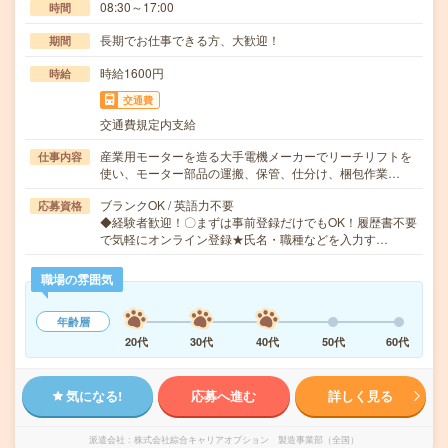
08:30～17:00
時間
長期でお仕事できる方、大歓迎！
期間
時給1600円
時給
交通費
交通費規定内支給
産業用モーターを造る大手電機メーカーでリーチリフトを
仕事内容
使い、モーター部品の運搬、保管、仕分け、梱包作業…
ブランクOK / 英語力不要
応募資格
◆経験者歓迎！〇まずは事前登録だけでもOK！履歴書不要
で気軽にオンライン登録★氏名・職種などを入力す…
職場の雰囲気
年齢層
20代
30代
40代
50代
60代
気になる!
応募へ進む
詳しく見る
派遣会社
株式会社綜合キャリアオプション 製造事業部（全国）