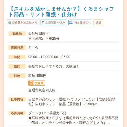
【スキルを活かしませんか？】くるまシャフ
ト部品・リフト運搬・仕分け
交通費別途支給あり
土日祝日が休み
WEB登録OK
派遣
愛知県岡崎市
勤務地
東岡崎駅から車25分
月～金
曜日頻度
08:00～17:0020:00～05:00
時間
長期でお仕事できる方、大歓迎！
期間
時給1550円
時給
交通費
交通費規定内支給
自動車部品のリフト運搬8:2でリフト:仕分け【取扱製品情
仕事内容
報】自動車シャフト部品【重量物】～15kg≪…
ブランクOK / 英語力不要
応募資格
◆経験者歓迎！〇まずは事前登録だけでもOK！履歴書不要
で気軽にオンライン登録★氏名・職種などを入力す…