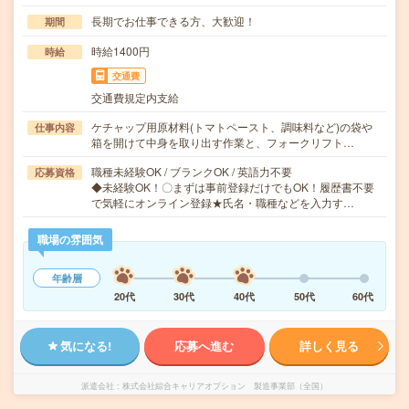
長期でお仕事できる方、大歓迎！
期間
時給1400円
時給
交通費
交通費規定内支給
ケチャップ用原材料(トマトペースト、調味料など)の袋や
仕事内容
箱を開けて中身を取り出す作業と、フォークリフト…
職種未経験OK / ブランクOK / 英語力不要
応募資格
◆未経験OK！〇まずは事前登録だけでもOK！履歴書不要
で気軽にオンライン登録★氏名・職種などを入力す…
職場の雰囲気
年齢層
20代
30代
40代
50代
60代
気になる!
応募へ進む
詳しく見る
派遣会社
株式会社綜合キャリアオプション 製造事業部（全国）