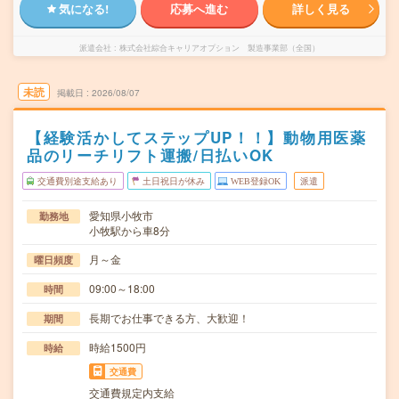
気になる!
応募へ進む
詳しく見る
派遣会社
株式会社綜合キャリアオプション 製造事業部（全国）
未読
掲載日
2026/08/07
【経験活かしてステップUP！！】動物用医薬
品のリーチリフト運搬/日払いOK
交通費別途支給あり
土日祝日が休み
WEB登録OK
派遣
愛知県小牧市
勤務地
小牧駅から車8分
月～金
曜日頻度
09:00～18:00
時間
長期でお仕事できる方、大歓迎！
期間
時給1500円
時給
交通費
交通費規定内支給