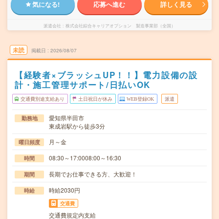
気になる!
応募へ進む
詳しく見る
派遣会社
株式会社綜合キャリアオプション 製造事業部（全国）
未読
掲載日
2026/08/07
【経験者×ブラッシュUP！！】電力設備の設
計・施工管理サポート/日払いOK
交通費別途支給あり
土日祝日が休み
WEB登録OK
派遣
愛知県半田市
勤務地
東成岩駅から徒歩3分
月～金
曜日頻度
08:30～17:0008:00～16:30
時間
長期でお仕事できる方、大歓迎！
期間
時給2030円
時給
交通費
交通費規定内支給