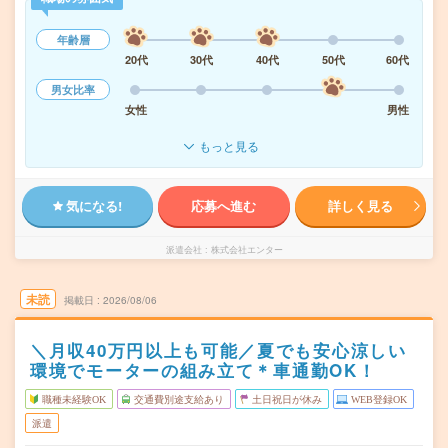
年齢層
20代
30代
40代
50代
60代
男女比率
女性
男性
もっと見る
気になる!
応募へ進む
詳しく見る
派遣会社
株式会社エンター
未読
掲載日
2026/08/06
＼月収40万円以上も可能／夏でも安心涼しい
環境でモーターの組み立て＊車通勤OK！
職種未経験OK
交通費別途支給あり
土日祝日が休み
WEB登録OK
派遣