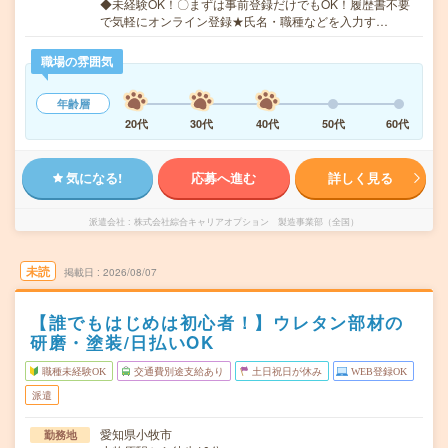
◆未経験OK！〇まずは事前登録だけでもOK！履歴書不要
で気軽にオンライン登録★氏名・職種などを入力す…
職場の雰囲気
年齢層
20代
30代
40代
50代
60代
気になる!
応募へ進む
詳しく見る
派遣会社
株式会社綜合キャリアオプション 製造事業部（全国）
未読
掲載日
2026/08/07
【誰でもはじめは初心者！】ウレタン部材の
研磨・塗装/日払いOK
職種未経験OK
交通費別途支給あり
土日祝日が休み
WEB登録OK
派遣
愛知県小牧市
勤務地