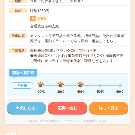
長期でお仕事できる方、大歓迎！
期間
時給1250円
時給
交通費
交通費規定内支給
カンタン！電子部品の組立作業。機械部品に使われる機械
仕事内容
部品を、電動ドライバーでネジ締め・組立してもらっ…
職種未経験OK / ブランクOK / 英語力不要
応募資格
◆未経験OK！〇まずは事前登録だけでもOK！履歴書不要
で気軽にオンライン登録★氏名・職種などを入力す…
職場の雰囲気
年齢層
20代
30代
40代
50代
60代
気になる!
応募へ進む
詳しく見る
派遣会社
株式会社綜合キャリアオプション 製造事業部（全国）