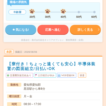
職場の雰囲気
年齢層
20代
30代
40代
50代
60代
気になる!
応募へ進む
詳しく見る
派遣会社
株式会社綜合キャリアオプション 製造事業部（全国）
未読
掲載日
2026/08/06
【寮付き！ちょっと遠くても安心】半導体装
置の図面組立/日払いOK
交通費別途支給あり
土日祝日が休み
WEB登録OK
派遣
愛知県愛知郡
勤務地
黒笹駅から車8分
月～金
曜日頻度
08:30～17:00
時間