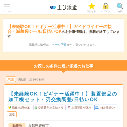
メニュー
気になる!
ログイン
検索
【未経験OK！ビギナー活躍中！】ガイドワイヤーの接
合・滅菌袋シール/日払いOK
のお仕事情報は、掲載が終了していま
す
掲載時の情報は、
ページ下部
からご覧いただけます。
お探しの条件に近い派遣のお仕事
未読
掲載日
2026/08/07
【未経験OK！ビギナー活躍中！】装置部品の
加工機セット・刃交換調整/日払いOK
職種未経験OK
交通費別途支給あり
土日祝日が休み
WEB登録OK
派遣
愛知県豊橋市
勤務地