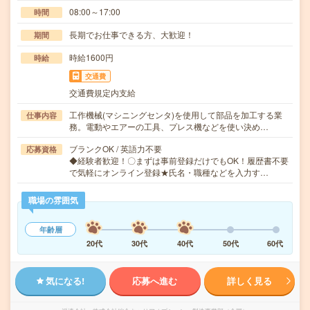
08:00～17:00
時間
長期でお仕事できる方、大歓迎！
期間
時給1600円
時給
交通費
交通費規定内支給
工作機械(マシニングセンタ)を使用して部品を加工する業
仕事内容
務。電動やエアーの工具、プレス機などを使い決め…
ブランクOK / 英語力不要
応募資格
◆経験者歓迎！〇まずは事前登録だけでもOK！履歴書不要
で気軽にオンライン登録★氏名・職種などを入力す…
職場の雰囲気
年齢層
20代
30代
40代
50代
60代
気になる!
応募へ進む
詳しく見る