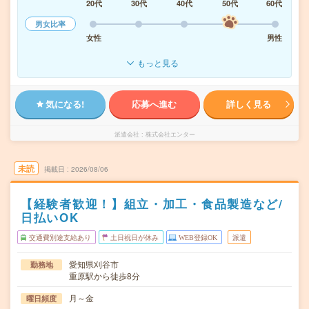
20代
30代
40代
50代
60代
男女比率
女性
男性
もっと見る
気になる!
応募へ進む
詳しく見る
派遣会社
株式会社エンター
未読
掲載日
2026/08/06
【経験者歓迎！】組立・加工・食品製造など/
日払いOK
交通費別途支給あり
土日祝日が休み
WEB登録OK
派遣
愛知県刈谷市
勤務地
重原駅から徒歩8分
月～金
曜日頻度