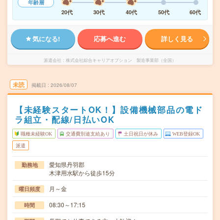
年齢層
20代
30代
40代
50代
60代
気になる!
応募へ進む
詳しく見る
派遣会社
株式会社綜合キャリアオプション 製造事業部（全国）
未読
掲載日
2026/08/07
【未経験スタートOK！】設備機械部品の電ド
ラ組立・配線/日払いOK
職種未経験OK
交通費別途支給あり
土日祝日が休み
WEB登録OK
派遣
愛知県丹羽郡
勤務地
木津用水駅から徒歩15分
月～金
曜日頻度
08:30～17:15
時間