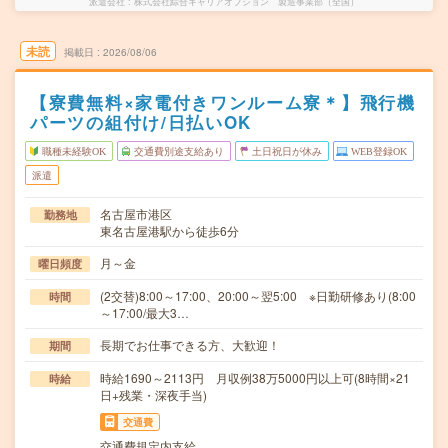
派遣会社
株式会社綜合キャリアオプション 製造事業部（全国）
未読
掲載日
2026/08/06
【寮費無料×家電付きワンルーム寮＊】飛行機
パーツの組付け/日払いOK
職種未経験OK
交通費別途支給あり
土日祝日が休み
WEB登録OK
派遣
名古屋市港区
勤務地
東名古屋港駅から徒歩6分
月～金
曜日頻度
(2交替)8:00～17:00、20:00～翌5:00 ※日勤研修あり(8:00
時間
～17:00/最大3…
長期でお仕事できる方、大歓迎！
期間
時給1690～2113円 月収例38万5000円以上可(8時間×21
時給
日+残業・深夜手当)
交通費
交通費規定内支給