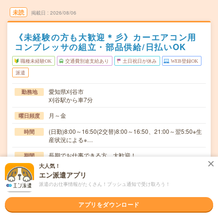
未読
掲載日
2026/08/06
《未経験の方も大歓迎＊彡》カーエアコン用
コンプレッサの組立・部品供給/日払いOK
職種未経験OK
交通費別途支給あり
土日祝日が休み
WEB登録OK
派遣
愛知県刈谷市
勤務地
刈谷駅から車7分
月～金
曜日頻度
(日勤)8:00～16:50(2交替)8:00～16:50、21:00～翌5:50※生
時間
産状況による※…
長期でお仕事できる方、大歓迎！
期間
大人気！
時給1900～2375円 日払いOK！
時給
エン派遣アプリ
派遣のお仕事情報がたくさん！プッシュ通知で受け取ろう！
交通費
交通費規定内支給
アプリをダウンロード
＊カーエアコン用コンプレッサづくり組立:部品のはめ込
仕事内容