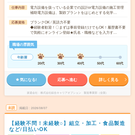
電力設備を扱っている企業での設計or電力設備の施工管理
仕事内容
補助電力設備は、製鉄プラントをはじめとする化学…
ブランクOK / 英語力不要
応募資格
◆経験者歓迎！〇まずは事前登録だけでもOK！履歴書不要
で気軽にオンライン登録★氏名・職種などを入力す…
職場の雰囲気
年齢層
20代
30代
40代
50代
60代
気になる!
応募へ進む
詳しく見る
派遣会社
株式会社綜合キャリアオプション 製造事業部（全国）
未読
掲載日
2026/08/07
【経験不問！未経験○】組立・加工・食品製造
など/日払いOK