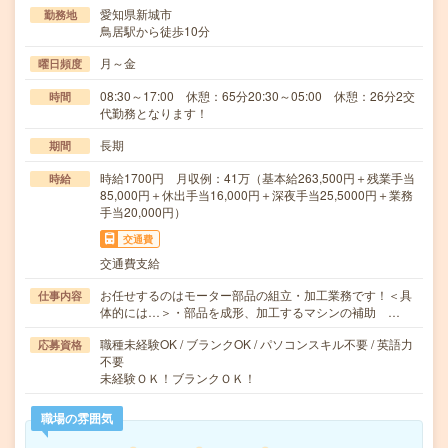
愛知県新城市
勤務地
鳥居駅から徒歩10分
月～金
曜日頻度
08:30～17:00 休憩：65分20:30～05:00 休憩：26分2交
時間
代勤務となります！
長期
期間
時給1700円 月収例：41万（基本給263,500円＋残業手当
時給
85,000円＋休出手当16,000円＋深夜手当25,5000円＋業務
手当20,000円）
交通費
交通費支給
お任せするのはモーター部品の組立・加工業務です！＜具
仕事内容
体的には…＞・部品を成形、加工するマシンの補助 …
職種未経験OK / ブランクOK / パソコンスキル不要 / 英語力
応募資格
不要
未経験ＯＫ！ブランクＯＫ！
職場の雰囲気