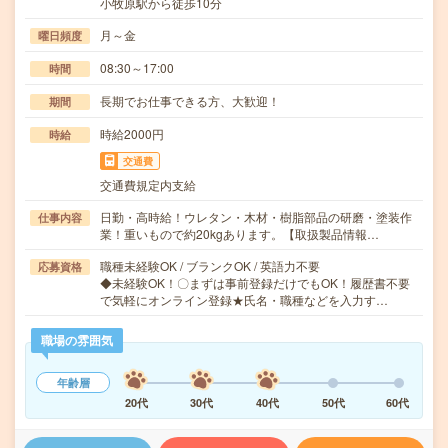
小牧原駅から徒歩10分
月～金
曜日頻度
08:30～17:00
時間
長期でお仕事できる方、大歓迎！
期間
時給2000円
時給
交通費
交通費規定内支給
日勤・高時給！ウレタン・木材・樹脂部品の研磨・塗装作
仕事内容
業！重いもので約20kgあります。【取扱製品情報…
職種未経験OK / ブランクOK / 英語力不要
応募資格
◆未経験OK！〇まずは事前登録だけでもOK！履歴書不要
で気軽にオンライン登録★氏名・職種などを入力す…
職場の雰囲気
年齢層
20代
30代
40代
50代
60代