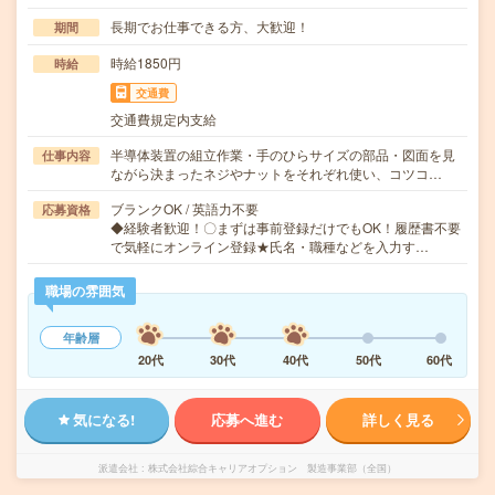
長期でお仕事できる方、大歓迎！
期間
時給1850円
時給
交通費
交通費規定内支給
半導体装置の組立作業・手のひらサイズの部品・図面を見
仕事内容
ながら決まったネジやナットをそれぞれ使い、コツコ…
ブランクOK / 英語力不要
応募資格
◆経験者歓迎！〇まずは事前登録だけでもOK！履歴書不要
で気軽にオンライン登録★氏名・職種などを入力す…
職場の雰囲気
年齢層
20代
30代
40代
50代
60代
気になる!
応募へ進む
詳しく見る
派遣会社
株式会社綜合キャリアオプション 製造事業部（全国）