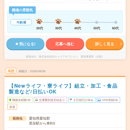
職場の雰囲気
年齢層
20代
30代
40代
50代
60代
気になる!
応募へ進む
詳しく見る
派遣会社
株式会社綜合キャリアオプション 製造事業部（全国）
未読
掲載日
2026/08/06
【Newライフ・寮ライフ】組立・加工・食品
製造など/日払いOK
職種未経験OK
交通費別途支給あり
土日祝日が休み
WEB登録OK
派遣
愛知県愛知郡
勤務地
黒笹駅から車8分