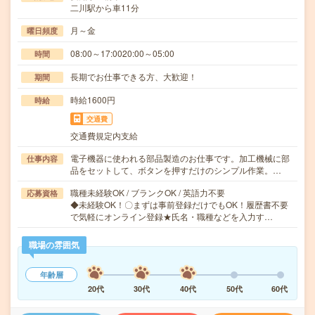
二川駅から車11分
月～金
曜日頻度
08:00～17:0020:00～05:00
時間
長期でお仕事できる方、大歓迎！
期間
時給1600円
時給
交通費
交通費規定内支給
電子機器に使われる部品製造のお仕事です。加工機械に部
仕事内容
品をセットして、ボタンを押すだけのシンプル作業。…
職種未経験OK / ブランクOK / 英語力不要
応募資格
◆未経験OK！〇まずは事前登録だけでもOK！履歴書不要
で気軽にオンライン登録★氏名・職種などを入力す…
職場の雰囲気
年齢層
20代
30代
40代
50代
60代