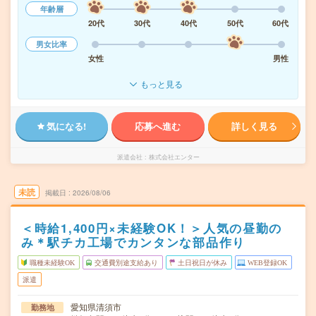
年齢層
20代
30代
40代
50代
60代
男女比率
女性
男性
もっと見る
気になる!
応募へ進む
詳しく見る
派遣会社
株式会社エンター
未読
掲載日
2026/08/06
＜時給1,400円×未経験OK！＞人気の昼勤の
み＊駅チカ工場でカンタンな部品作り
職種未経験OK
交通費別途支給あり
土日祝日が休み
WEB登録OK
派遣
愛知県清須市
勤務地