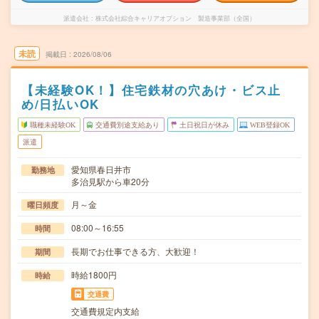
派遣会社
株式会社綜合キャリアオプション 製造事業部（全国）
未読
掲載日
2026/08/06
【未経験OK！】住宅鉄材の穴あけ・ビス止
め/日払いOK
職種未経験OK
交通費別途支給あり
土日祝日が休み
WEB登録OK
派遣
愛知県春日井市
勤務地
多治見駅から車20分
月～金
曜日頻度
08:00～16:55
時間
長期でお仕事できる方、大歓迎！
期間
時給1800円
時給
交通費
交通費規定内支給