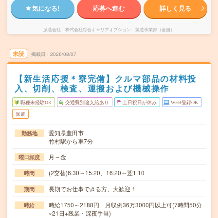
気になる!
応募へ進む
詳しく見る
派遣会社
株式会社綜合キャリアオプション 製造事業部（全国）
未読
掲載日
2026/08/07
【新生活応援＊寮完備】クルマ部品の材料投
入、切削、検査、運搬および機械操作
職種未経験OK
交通費別途支給あり
土日祝日が休み
WEB登録OK
派遣
愛知県豊田市
勤務地
竹村駅から車7分
月～金
曜日頻度
(2交替)6:30～15:20、16:20～翌1:10
時間
長期でお仕事できる方、大歓迎！
期間
時給1750～2188円 月収例36万3000円以上可(7時間50分
時給
×21日+残業・深夜手当)