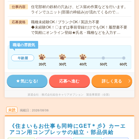
住宅部材の鉄材の穴あけ、ビス留め作業などを行います。
仕事内容
ラインでユニット(部屋の枠組み)が流れてくるので…
職種未経験OK / ブランクOK / 英語力不要
応募資格
◆未経験OK！〇まずは事前登録だけでもOK！履歴書不要
で気軽にオンライン登録★氏名・職種などを入力す…
職場の雰囲気
年齢層
20代
30代
40代
50代
60代
気になる!
応募へ進む
詳しく見る
派遣会社
株式会社綜合キャリアオプション 製造事業部（全国）
未読
掲載日
2026/08/06
《住まいもお仕事も同時にGET＊彡》カーエ
アコン用コンプレッサの組立・部品供給