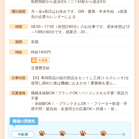
枇杷島駅から徒歩2分／二ツ杁駅から徒歩2分
月～金※祝日はお休みです。GW・夏期・年末年始 ※派遣
曜日頻度
先の企業カレンダーによる
08:00～17:00（休憩計80分）のお仕事です。昼休休憩は12
時間
～13時の60分です。残業月：20…
長期
期間
時給1400円
時給
交通費
交通費支給
【A】車両部品の組付部品をセットし工具(トルクレンチ)を
仕事内容
使用し締めた後は機械におまかせ！重量物を運ん…
職種未経験OK / ブランクOK / パソコンスキル不要 / 英語力
応募資格
不要
・未経験OK！・ブランクさんOK！・フリーター歓迎・学
歴不問・髪自由・友達同士の応募OK＜待遇＞・皆…
職場の雰囲気
年齢層