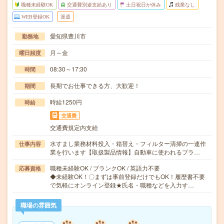
職種未経験OK
交通費別途支給あり
土日祝日が休み
残業なし
WEB登録OK
派遣
愛知県豊川市
勤務地
月～金
曜日頻度
08:30～17:30
時間
長期でお仕事できる方、大歓迎！
期間
時給1250円
時給
交通費
交通費規定内支給
水すまし業務材料投入・箱替え・フィルター清掃の一連作
仕事内容
業を行います【取扱製品情報】自動車に使われるプラ…
職種未経験OK / ブランクOK / 英語力不要
応募資格
◆未経験OK！〇まずは事前登録だけでもOK！履歴書不要
で気軽にオンライン登録★氏名・職種などを入力す…
職場の雰囲気