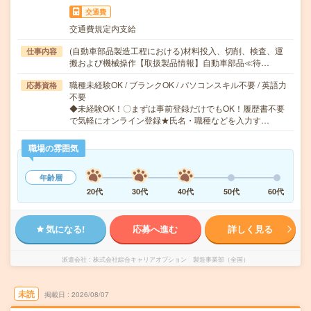
交通費
交通費規定内支給
(自動車部品製造工程における)材料投入、切削、検査、運
仕事内容
搬および機械操作【取扱製品情報】自動車部品≪待…
職種未経験OK / ブランクOK / パソコンスキル不要 / 英語力
応募資格
不要
◆未経験OK！〇まずは事前登録だけでもOK！履歴書不要
で気軽にオンライン登録★氏名・職種などを入力す…
職場の雰囲気
年齢層
20代
30代
40代
50代
60代
気になる!
応募へ進む
詳しく見る
派遣会社
株式会社綜合キャリアオプション 製造事業部（全国）
未読
掲載日
2026/08/07