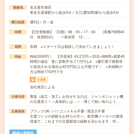
名古屋市港区
勤務地
東名古屋港駅から徒歩5分／大江(愛知県)駅から徒歩3分
週5日／月～金
曜日頻度
【2交替勤務】《日勤》08：00～17：00 (実働7時間40
時間
分 休憩80分) ⇒昼休憩 12：…
長期 ※スタート日は相談して決めていきましょう！
期間
時給2000円！ 【月収例】43.2万円＝20日×8時間×残業45
時給
時間の場合 更に皆勤手当て1万円も♪ ※繁忙期で夜勤等
が追加される場合は45万円以上も可能です！ ※未経験の
方は時給1700円です
交通費
会社規定による
製造（組立・加工）お任せするのは、ジャンボジェット機
仕事内容
の主翼造り！＜具体的には…＞・薄くて軽い布のよう…
ブランクOK / パソコンスキル不要 / 英語力不要
応募資格
主翼づくりの経験をお持ちの方へ。航空機メーカーの製造
現場で、これまでの主翼製造の経験を活かせます。作…
職場の雰囲気