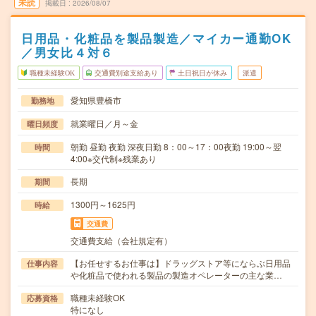
未読
掲載日
2026/08/07
日用品・化粧品を製品製造／マイカー通勤OK
／男女比４対６
職種未経験OK
交通費別途支給あり
土日祝日が休み
派遣
愛知県豊橋市
勤務地
就業曜日／月～金
曜日頻度
朝勤 昼勤 夜勤 深夜日勤 8：00～17：00夜勤 19:00～翌
時間
4:00※交代制※残業あり
長期
期間
1300円～1625円
時給
交通費
交通費支給（会社規定有）
【お任せするお仕事は】ドラッグストア等にならぶ日用品
仕事内容
や化粧品で使われる製品の製造オペレーターの主な業…
職種未経験OK
応募資格
特になし