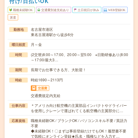
付け/日払いOK
職種未経験OK
交通費別途支給あり
土日祝日が休み
WEB登録OK
派遣
名古屋市港区
勤務地
東名古屋港駅から徒歩6分
月～金
曜日頻度
(2交替)8:00～17:00、20:00～翌5:00 ※日勤研修あり(8:00
時間
～17:00/最大3…
長期でお仕事できる方、大歓迎！
期間
時給1690～2113円
時給
交通費
交通費規定内支給
＊アメリカ向け航空機の主翼部品インパクトやドライバー
仕事内容
を使用しクレーンで運ばれてくる航空機の主翼部分に…
職種未経験OK / ブランクOK / パソコンスキル不要 / 英語力
応募資格
不要
◆未経験OK！〇まずは事前登録だけでもOK！履歴書不要
で気軽にオンライン登録★氏名・職種などを入力す…