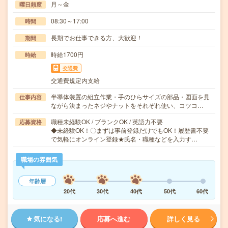
月～金
曜日頻度
08:30～17:00
時間
長期でお仕事できる方、大歓迎！
期間
時給1700円
時給
交通費
交通費規定内支給
半導体装置の組立作業・手のひらサイズの部品・図面を見
仕事内容
ながら決まったネジやナットをそれぞれ使い、コツコ…
職種未経験OK / ブランクOK / 英語力不要
応募資格
◆未経験OK！〇まずは事前登録だけでもOK！履歴書不要
で気軽にオンライン登録★氏名・職種などを入力す…
職場の雰囲気
年齢層
20代
30代
40代
50代
60代
気になる!
応募へ進む
詳しく見る