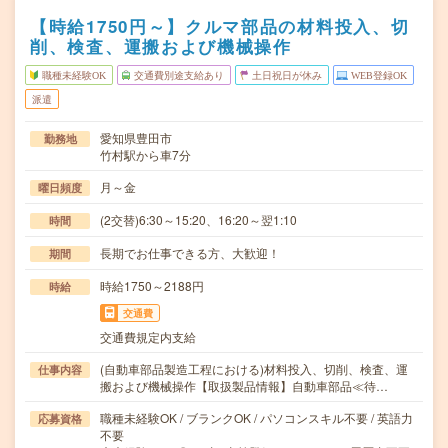
【時給1750円～】クルマ部品の材料投入、切
削、検査、運搬および機械操作
職種未経験OK
交通費別途支給あり
土日祝日が休み
WEB登録OK
派遣
愛知県豊田市
勤務地
竹村駅から車7分
月～金
曜日頻度
(2交替)6:30～15:20、16:20～翌1:10
時間
長期でお仕事できる方、大歓迎！
期間
時給1750～2188円
時給
交通費
交通費規定内支給
(自動車部品製造工程における)材料投入、切削、検査、運
仕事内容
搬および機械操作【取扱製品情報】自動車部品≪待…
職種未経験OK / ブランクOK / パソコンスキル不要 / 英語力
応募資格
不要