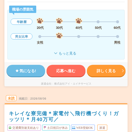
職場の雰囲気
年齢層
20代
30代
40代
50代
60代
男女比率
女性
男性
もっと見る
気になる!
応募へ進む
詳しく見る
派遣会社
株式会社アイ・エイチサービス
未読
掲載日
2026/08/06
キレイな寮完備＊家電付＼飛行機づくり！ガ
ッツリ＊月40万可／
交通費別途支給あり
土日祝日が休み
WEB登録OK
派遣