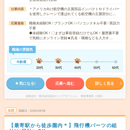
＊アメリカ向け航空機の主翼部品インパクトやドライバー
仕事内容
を使用しクレーンで運ばれてくる航空機の主翼部分に…
職種未経験OK / ブランクOK / パソコンスキル不要 / 英語力
応募資格
不要
◆未経験OK！〇まずは事前登録だけでもOK！履歴書不要
で気軽にオンライン登録★氏名・職種などを入力す…
職場の雰囲気
年齢層
20代
30代
40代
50代
60代
気になる!
応募へ進む
詳しく見る
派遣会社
株式会社綜合キャリアオプション 製造事業部（全国）
未読
掲載日
2026/08/06
【最寄駅から徒歩圏内＊】飛行機パーツの組