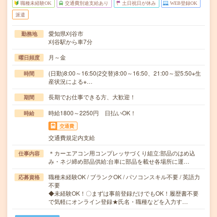
職種未経験OK
交通費別途支給あり
土日祝日が休み
WEB登録OK
派遣
愛知県刈谷市
勤務地
刈谷駅から車7分
月～金
曜日頻度
(日勤)8:00～16:50(2交替)8:00～16:50、21:00～翌5:50※生
時間
産状況による※…
長期でお仕事できる方、大歓迎！
期間
時給1800～2250円 日払いOK！
時給
交通費
交通費規定内支給
＊カーエアコン用コンプレッサづくり組立:部品のはめ込
仕事内容
み・ネジ締め部品供給:台車に部品を載せ各場所に運…
職種未経験OK / ブランクOK / パソコンスキル不要 / 英語力
応募資格
不要
◆未経験OK！〇まずは事前登録だけでもOK！履歴書不要
で気軽にオンライン登録★氏名・職種などを入力す…