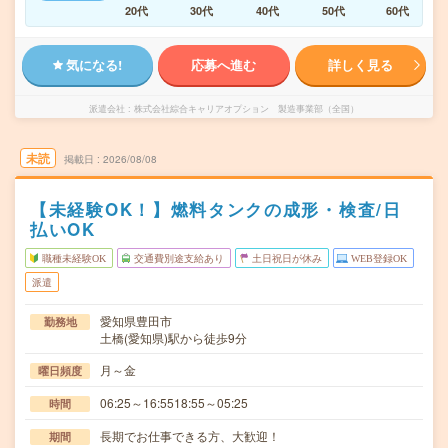
20代
30代
40代
50代
60代
気になる!
応募へ進む
詳しく見る
派遣会社
株式会社綜合キャリアオプション 製造事業部（全国）
未読
掲載日
2026/08/08
【未経験OK！】燃料タンクの成形・検査/日
払いOK
職種未経験OK
交通費別途支給あり
土日祝日が休み
WEB登録OK
派遣
愛知県豊田市
勤務地
土橋(愛知県)駅から徒歩9分
月～金
曜日頻度
06:25～16:5518:55～05:25
時間
長期でお仕事できる方、大歓迎！
期間