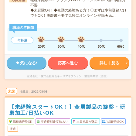
不要
◆未経験OK！◆夜勤の経験ある方！〇まずは事前登録だけ
でもOK！履歴書不要で気軽にオンライン登録★氏…
職場の雰囲気
年齢層
20代
30代
40代
50代
60代
気になる!
応募へ進む
詳しく見る
派遣会社
株式会社綜合キャリアオプション 製造事業部（全国）
未読
掲載日
2026/08/08
【未経験スタートOK！】金属製品の旋盤・研
磨加工/日払いOK
職種未経験OK
交通費別途支給あり
土日祝日が休み
WEB登録OK
派遣