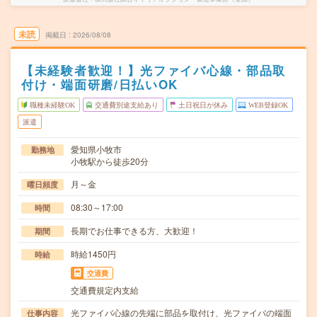
未読
掲載日
2026/08/08
【未経験者歓迎！】光ファイバ心線・部品取
付け・端面研磨/日払いOK
職種未経験OK
交通費別途支給あり
土日祝日が休み
WEB登録OK
派遣
愛知県小牧市
勤務地
小牧駅から徒歩20分
月～金
曜日頻度
08:30～17:00
時間
長期でお仕事できる方、大歓迎！
期間
時給1450円
時給
交通費
交通費規定内支給
光ファイバ心線の先端に部品を取付け、光ファイバの端面
仕事内容