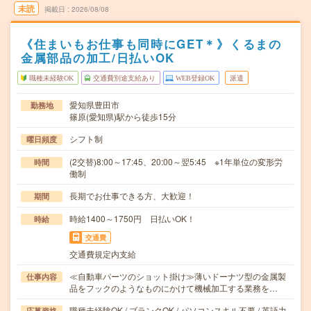
未読
掲載日
2026/08/08
《住まいもお仕事も同時にGET＊》くるまの
金属部品の加工/日払いOK
職種未経験OK
交通費別途支給あり
WEB登録OK
派遣
愛知県豊田市
勤務地
篠原(愛知県)駅から徒歩15分
シフト制
曜日頻度
(2交替)8:00～17:45、20:00～翌5:45 ※1年単位の変形労
時間
働制
長期でお仕事できる方、大歓迎！
期間
時給1400～1750円 日払いOK！
時給
交通費
交通費規定内支給
≪自動車パーツのショット掛け≫薄いドーナツ型の金属製
仕事内容
品をフックのようなものにかけて機械加工する業務を…
職種未経験OK / ブランクOK / パソコンスキル不要 / 英語力
応募資格