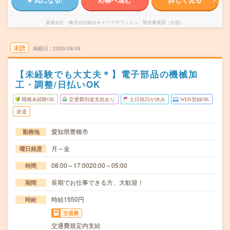
派遣会社
株式会社綜合キャリアオプション 製造事業部（全国）
未読
掲載日
2026/08/09
【未経験でも大丈夫＊】電子部品の機械加
工・調整/日払いOK
職種未経験OK
交通費別途支給あり
土日祝日が休み
WEB登録OK
派遣
愛知県豊橋市
勤務地
月～金
曜日頻度
08:00～17:0020:00～05:00
時間
長期でお仕事できる方、大歓迎！
期間
時給1550円
時給
交通費
交通費規定内支給