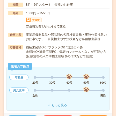
8月～9月スタート 長期のお仕事
期間
1500円～1550円
時給
交通費
交通費実費3万円/月まで支給
産業用機器製品や部品類の各種検査業務・事務作業補助の
仕事内容
お仕事です。・目視検査や寸法検査など各種検査業務…
職種未経験OK / ブランクOK / 英語力不要
応募資格
未経験OK経験不問PCで既定のフォームへ入力が可能な方
(伝票処理の入力や検査成績表の作成などで使用)…
職場の雰囲気
年齢層
20代
30代
40代
50代
60代
男女比率
女性
男性
もっと見る