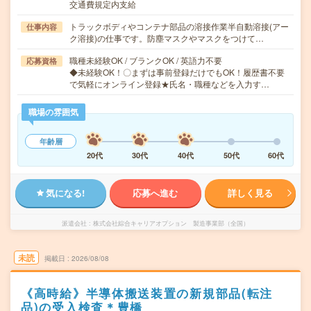
交通費規定内支給
トラックボディやコンテナ部品の溶接作業半自動溶接(アー
仕事内容
ク溶接)の仕事です。防塵マスクやマスクをつけて…
職種未経験OK / ブランクOK / 英語力不要
応募資格
◆未経験OK！〇まずは事前登録だけでもOK！履歴書不要
で気軽にオンライン登録★氏名・職種などを入力す…
職場の雰囲気
年齢層
20代
30代
40代
50代
60代
気になる!
応募へ進む
詳しく見る
派遣会社
株式会社綜合キャリアオプション 製造事業部（全国）
未読
掲載日
2026/08/08
《高時給》半導体搬送装置の新規部品(転注
品)の受入検査＊豊橋