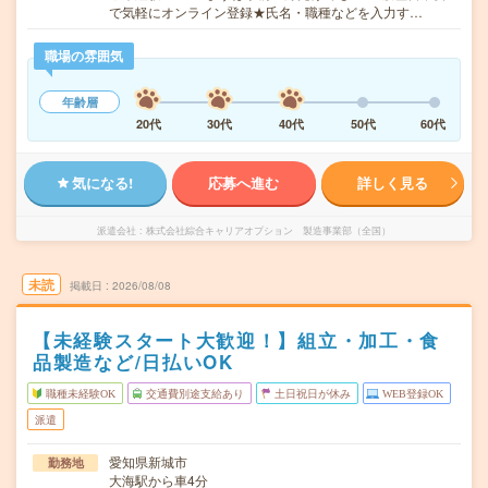
で気軽にオンライン登録★氏名・職種などを入力す…
職場の雰囲気
年齢層
20代
30代
40代
50代
60代
気になる!
応募へ進む
詳しく見る
派遣会社
株式会社綜合キャリアオプション 製造事業部（全国）
未読
掲載日
2026/08/08
【未経験スタート大歓迎！】組立・加工・食
品製造など/日払いOK
職種未経験OK
交通費別途支給あり
土日祝日が休み
WEB登録OK
派遣
愛知県新城市
勤務地
大海駅から車4分