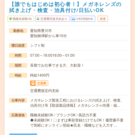
【誰でもはじめは初心者！】メガネレンズの
拭き上げ・検査・治具付け/日払いOK
職種未経験OK
交通費別途支給あり
WEB登録OK
派遣
愛知県豊川市
勤務地
愛知御津駅から車10分
シフト制
曜日頻度
07:00～16:0016:00～01:00
時間
長期でお仕事できる方、大歓迎！
期間
時給1400円
時給
交通費
交通費規定内支給
メガネレンズ製造工程におけるレンズの拭き上げ、検査、
仕事内容
治具付け等【取扱製品情報】メガネレンズ≪待遇・福…
職種未経験OK / ブランクOK / 英語力不要
応募資格
◆未経験OK！〇まずは事前登録だけでもOK！履歴書不要
で気軽にオンライン登録★氏名・職種などを入力す…