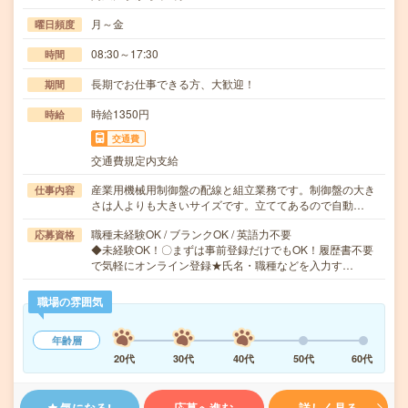
月～金
曜日頻度
08:30～17:30
時間
長期でお仕事できる方、大歓迎！
期間
時給1350円
時給
交通費
交通費規定内支給
産業用機械用制御盤の配線と組立業務です。制御盤の大き
仕事内容
さは人よりも大きいサイズです。立ててあるので自動…
職種未経験OK / ブランクOK / 英語力不要
応募資格
◆未経験OK！〇まずは事前登録だけでもOK！履歴書不要
で気軽にオンライン登録★氏名・職種などを入力す…
職場の雰囲気
年齢層
20代
30代
40代
50代
60代
気になる!
応募へ進む
詳しく見る