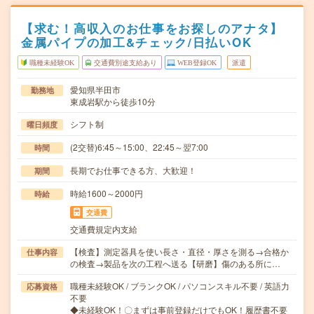
【求む！高収入のお仕事をお探しのアナタ】
金属パイプの加工&チェック/日払いOK
職種未経験OK
交通費別途支給あり
WEB登録OK
派遣
愛知県半田市
勤務地
東成岩駅から徒歩10分
シフト制
曜日頻度
(2交替)6:45～15:00、22:45～翌7:00
時間
長期でお仕事できる方、大歓迎！
期間
時給1600～2000円
時給
交通費
交通費規定内支給
【検査】測定器具を使い長さ・直径・厚さを測る→合格か
仕事内容
の検査→製品を次の工程へ送る【研磨】傷のある所に…
職種未経験OK / ブランクOK / パソコンスキル不要 / 英語力
応募資格
不要
◆未経験OK！〇まずは事前登録だけでもOK！履歴書不要