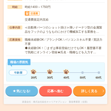
時給1400～1750円
時給
交通費
交通費規定内支給
≪自動車パーツのショット掛け≫薄いドーナツ型の金属製
仕事内容
品をフックのようなものにかけて機械加工する業務を…
職種未経験OK / ブランクOK / パソコンスキル不要 / 英語力
応募資格
不要
◆未経験OK！〇まずは事前登録だけでもOK！履歴書不要
で気軽にオンライン登録★氏名・職種などを入力す…
職場の雰囲気
年齢層
20代
30代
40代
50代
60代
気になる!
応募へ進む
詳しく見る
派遣会社
株式会社綜合キャリアオプション 製造事業部（全国）