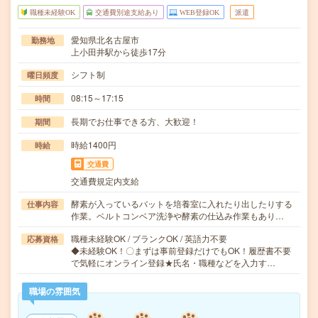
職種未経験OK
交通費別途支給あり
WEB登録OK
派遣
愛知県北名古屋市
勤務地
上小田井駅から徒歩17分
シフト制
曜日頻度
08:15～17:15
時間
長期でお仕事できる方、大歓迎！
期間
時給1400円
時給
交通費
交通費規定内支給
酵素が入っているバットを培養室に入れたり出したりする
仕事内容
作業。ベルトコンベア洗浄や酵素の仕込み作業もあり…
職種未経験OK / ブランクOK / 英語力不要
応募資格
◆未経験OK！〇まずは事前登録だけでもOK！履歴書不要
で気軽にオンライン登録★氏名・職種などを入力す…
職場の雰囲気