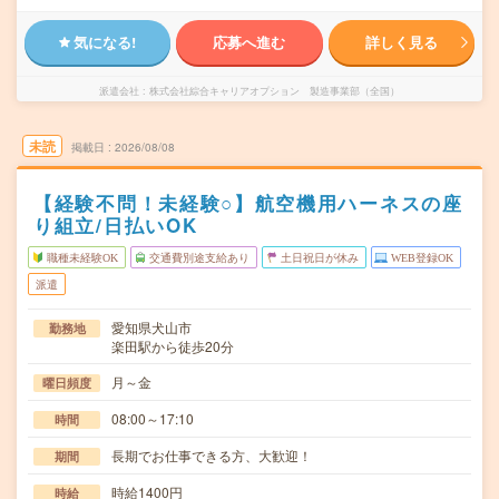
気になる!
応募へ進む
詳しく見る
派遣会社
株式会社綜合キャリアオプション 製造事業部（全国）
未読
掲載日
2026/08/08
【経験不問！未経験○】航空機用ハーネスの座
り組立/日払いOK
職種未経験OK
交通費別途支給あり
土日祝日が休み
WEB登録OK
派遣
愛知県犬山市
勤務地
楽田駅から徒歩20分
月～金
曜日頻度
08:00～17:10
時間
長期でお仕事できる方、大歓迎！
期間
時給1400円
時給