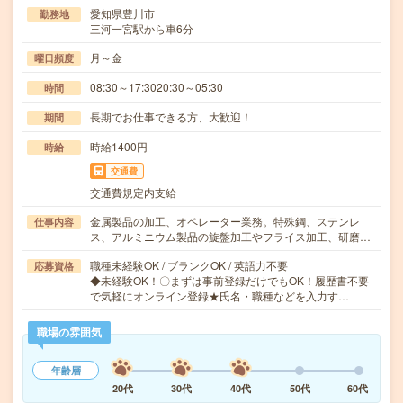
愛知県豊川市
勤務地
三河一宮駅から車6分
月～金
曜日頻度
08:30～17:3020:30～05:30
時間
長期でお仕事できる方、大歓迎！
期間
時給1400円
時給
交通費
交通費規定内支給
金属製品の加工、オペレーター業務。特殊鋼、ステンレ
仕事内容
ス、アルミニウム製品の旋盤加工やフライス加工、研磨…
職種未経験OK / ブランクOK / 英語力不要
応募資格
◆未経験OK！〇まずは事前登録だけでもOK！履歴書不要
で気軽にオンライン登録★氏名・職種などを入力す…
職場の雰囲気
年齢層
20代
30代
40代
50代
60代