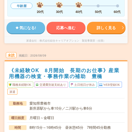
年齢層
20代
30代
40代
50代
60代
気になる!
応募へ進む
詳しく見る
派遣会社
株式会社綜合キャリアオプション 製造事業部（全国）
未読
掲載日
2026/08/09
《未経験OK 8月開始 長期のお仕事》産業
用機器の検査・事務作業の補助 豊橋
職種未経験OK
交通費別途支給あり
土日祝日が休み
WEB登録OK
派遣
愛知県豊橋市
勤務地
新所原駅から車10分／二川駅から車6分
月曜日～金曜日
曜日頻度
8時15分～16時45分 昼休憩45分 7時間45分勤務
時間