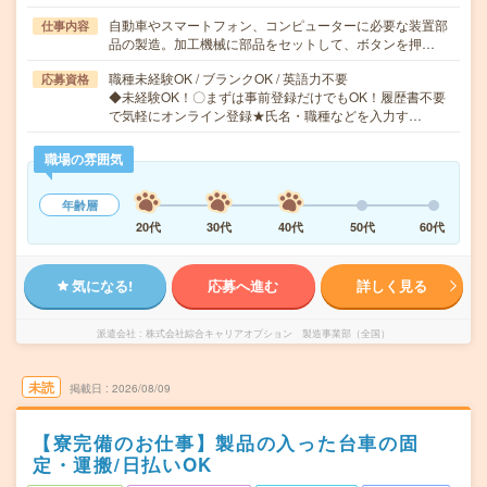
自動車やスマートフォン、コンピューターに必要な装置部
仕事内容
品の製造。加工機械に部品をセットして、ボタンを押…
職種未経験OK / ブランクOK / 英語力不要
応募資格
◆未経験OK！〇まずは事前登録だけでもOK！履歴書不要
で気軽にオンライン登録★氏名・職種などを入力す…
職場の雰囲気
年齢層
20代
30代
40代
50代
60代
気になる!
応募へ進む
詳しく見る
派遣会社
株式会社綜合キャリアオプション 製造事業部（全国）
未読
掲載日
2026/08/09
【寮完備のお仕事】製品の入った台車の固
定・運搬/日払いOK