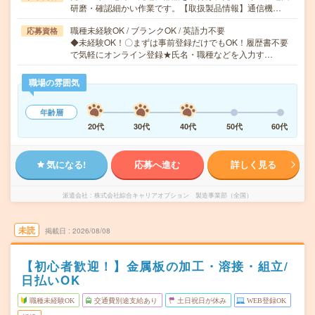
研磨・確認細かい作業です。【取扱製品情報】通信機…
職種未経験OK / ブランクOK / 英語力不要
応募資格
◆未経験OK！〇まずは事前登録だけでもOK！履歴書不要
で気軽にオンライン登録★氏名・職種などを入力す…
職場の雰囲気
年齢層
20代
30代
40代
50代
60代
気になる!
応募へ進む
詳しく見る
派遣会社
株式会社綜合キャリアオプション 製造事業部（全国）
未読
掲載日
2026/08/08
【初心者歓迎！】金属板の加工・溶接・組立/
日払いOK
職種未経験OK
交通費別途支給あり
土日祝日が休み
WEB登録OK