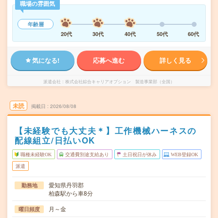
職場の雰囲気
年齢層
20代
30代
40代
50代
60代
気になる!
応募へ進む
詳しく見る
派遣会社
株式会社綜合キャリアオプション 製造事業部（全国）
未読
掲載日
2026/08/08
【未経験でも大丈夫＊】工作機械ハーネスの
配線組立/日払いOK
職種未経験OK
交通費別途支給あり
土日祝日が休み
WEB登録OK
派遣
愛知県丹羽郡
勤務地
柏森駅から車8分
月～金
曜日頻度