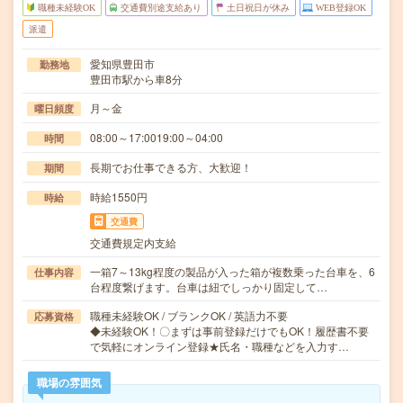
職種未経験OK
交通費別途支給あり
土日祝日が休み
WEB登録OK
派遣
愛知県豊田市
勤務地
豊田市駅から車8分
月～金
曜日頻度
08:00～17:0019:00～04:00
時間
長期でお仕事できる方、大歓迎！
期間
時給1550円
時給
交通費
交通費規定内支給
一箱7～13kg程度の製品が入った箱が複数乗った台車を、6
仕事内容
台程度繋げます。台車は紐でしっかり固定して…
職種未経験OK / ブランクOK / 英語力不要
応募資格
◆未経験OK！〇まずは事前登録だけでもOK！履歴書不要
で気軽にオンライン登録★氏名・職種などを入力す…
職場の雰囲気