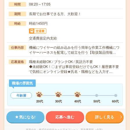
08:20～17:05
時間
長期でお仕事できる方、大歓迎！
期間
時給1450円
時給
交通費
交通費規定内支給
機械にワイヤーの組み込みを行う簡単な作業工作機械にワ
仕事内容
イヤーハーネスを配電して組立を行う【取扱製品情報…
職種未経験OK / ブランクOK / 英語力不要
応募資格
◆未経験OK！〇まずは事前登録だけでもOK！履歴書不要
で気軽にオンライン登録★氏名・職種などを入力す…
職場の雰囲気
年齢層
20代
30代
40代
50代
60代
気になる!
応募へ進む
詳しく見る
派遣会社
株式会社綜合キャリアオプション 製造事業部（全国）