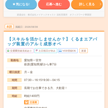
気になる!
応募へ進む
詳しく見る
派遣会社
株式会社メイテックキャスト 浜松営業所 オフィスワーク事業部
未読
掲載日
2026/08/08
【スキルを活かしませんか？】くるまエアバ
ッグ装置のアルミ成形オペ
交通費別途支給あり
土日祝日が休み
WEB登録OK
派遣
愛知県一宮市
勤務地
萩原(愛知県)駅から車7分
月～金
曜日頻度
07:30～16:1519:30～04:15
時間
長期でお仕事できる方、大歓迎！
期間
時給1400円
時給
交通費
交通費規定内支給