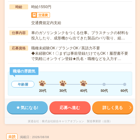
時給1550円
時給
交通費
交通費規定内支給
車のガソリンタンクをつくる仕事。プラスチックの材料を
仕事内容
投入したり、成形機から出てきた製品のバリ取り、組…
職種未経験OK / ブランクOK / 英語力不要
応募資格
◆未経験OK！〇まずは事前登録だけでもOK！履歴書不要
で気軽にオンライン登録★氏名・職種などを入力す…
職場の雰囲気
年齢層
20代
30代
40代
50代
60代
気になる!
応募へ進む
詳しく見る
派遣会社
株式会社綜合キャリアオプション 製造事業部（全国）
未読
掲載日
2026/08/08