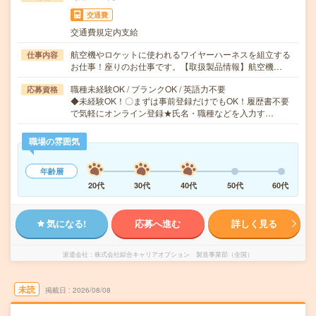
交通費
交通費規定内支給
航空機やロケットに使われるワイヤーハーネスを組立する
仕事内容
お仕事！座りのお仕事です。【取扱製品情報】航空機…
職種未経験OK / ブランクOK / 英語力不要
応募資格
◆未経験OK！〇まずは事前登録だけでもOK！履歴書不要
で気軽にオンライン登録★氏名・職種などを入力す…
職場の雰囲気
年齢層
20代
30代
40代
50代
60代
気になる!
応募へ進む
詳しく見る
派遣会社
株式会社綜合キャリアオプション 製造事業部（全国）
未読
掲載日
2026/08/08