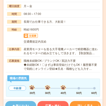
月～金
曜日頻度
08:30～17:00
時間
長期でお仕事できる方、大歓迎！
期間
時給1600円
時給
交通費
交通費規定内支給
産業用モーターを造る大手電機メーカーで精密機器に使わ
仕事内容
れるモーターの組み立てをして頂きます。【取扱製品…
職種未経験OK / ブランクOK / 英語力不要
応募資格
◆未経験OK！〇まずは事前登録だけでもOK！履歴書不要
で気軽にオンライン登録★氏名・職種などを入力す…
職場の雰囲気
年齢層
20代
30代
40代
50代
60代
気になる!
応募へ進む
詳しく見る