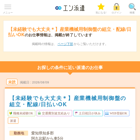
メニュー
気になる!
ログイン
検索
【未経験でも大丈夫＊】産業機械用制御盤の組立・配線/日
払いOK
のお仕事情報は、掲載が終了しています
掲載時の情報は、
ページ下部
からご覧いただけます。
お探しの条件に近い派遣のお仕事
未読
掲載日
2026/08/09
【未経験でも大丈夫＊】産業機械用制御盤の
組立・配線/日払いOK
職種未経験OK
交通費別途支給あり
土日祝日が休み
WEB登録OK
派遣
愛知県知多郡
勤務地
阿久比駅から車5分