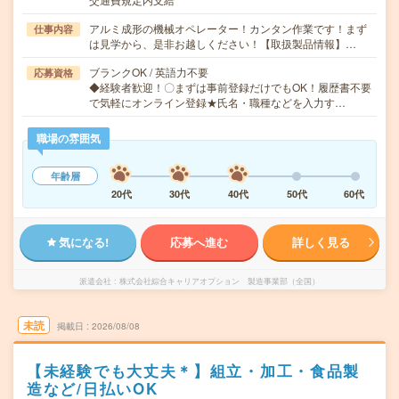
アルミ成形の機械オペレーター！カンタン作業です！まず
仕事内容
は見学から、是非お越しください！【取扱製品情報】…
ブランクOK / 英語力不要
応募資格
◆経験者歓迎！〇まずは事前登録だけでもOK！履歴書不要
で気軽にオンライン登録★氏名・職種などを入力す…
職場の雰囲気
年齢層
20代
30代
40代
50代
60代
気になる!
応募へ進む
詳しく見る
派遣会社
株式会社綜合キャリアオプション 製造事業部（全国）
未読
掲載日
2026/08/08
【未経験でも大丈夫＊】組立・加工・食品製
造など/日払いOK