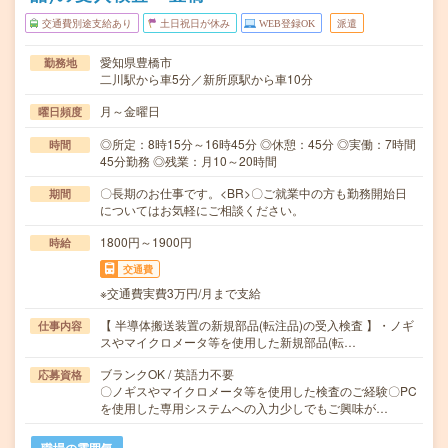
交通費別途支給あり
土日祝日が休み
WEB登録OK
派遣
愛知県豊橋市
勤務地
二川駅から車5分／新所原駅から車10分
月～金曜日
曜日頻度
◎所定：8時15分～16時45分 ◎休憩：45分 ◎実働：7時間
時間
45分勤務 ◎残業：月10～20時間
〇長期のお仕事です。<BR>〇ご就業中の方も勤務開始日
期間
についてはお気軽にご相談ください。
1800円～1900円
時給
交通費
※交通費実費3万円/月まで支給
【 半導体搬送装置の新規部品(転注品)の受入検査 】・ノギ
仕事内容
スやマイクロメータ等を使用した新規部品(転…
ブランクOK / 英語力不要
応募資格
〇ノギスやマイクロメータ等を使用した検査のご経験〇PC
を使用した専用システムへの入力少しでもご興味が…