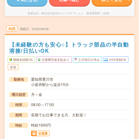
派遣会社
株式会社綜合キャリアオプション 製造事業部（全国）
未読
掲載日
2026/08/08
【未経験の方も安心○】トラック部品の半自動
溶接/日払いOK
職種未経験OK
交通費別途支給あり
土日祝日が休み
WEB登録OK
派遣
愛知県豊川市
勤務地
小坂井駅から徒歩15分
月～金
曜日頻度
08:00～17:00
時間
長期でお仕事できる方、大歓迎！
期間
時給1600円
時給
交通費