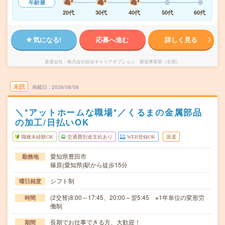
年齢層
20代
30代
40代
50代
60代
気になる!
応募へ進む
詳しく見る
派遣会社
株式会社綜合キャリアオプション 製造事業部（全国）
未読
掲載日
2026/08/08
＼*アットホームな職場*／くるまの金属部品
の加工/日払いOK
職種未経験OK
交通費別途支給あり
WEB登録OK
派遣
愛知県豊田市
勤務地
篠原(愛知県)駅から徒歩15分
シフト制
曜日頻度
(2交替)8:00～17:45、20:00～翌5:45 ※1年単位の変形労
時間
働制
長期でお仕事できる方、大歓迎！
期間