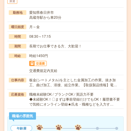
派遣
愛知県春日井市
勤務地
高蔵寺駅から車20分
月～金
曜日頻度
08:30～17:15
時間
長期でお仕事できる方、大歓迎！
期間
時給1450円
時給
交通費
交通費規定内支給
板金(シートメタル)を主とした金属加工の作業。抜き加
仕事内容
工、曲げ加工、溶接、組立作業。【取扱製品情報】電…
職種未経験OK / ブランクOK / 英語力不要
応募資格
◆未経験OK！〇まずは事前登録だけでもOK！履歴書不要
で気軽にオンライン登録★氏名・職種などを入力す…
職場の雰囲気
年齢層