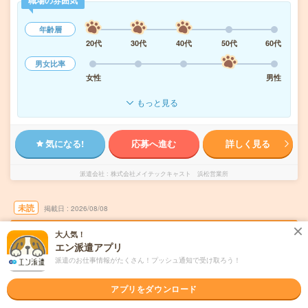
職場の雰囲気
年齢層
20代
30代
40代
50代
60代
男女比率
女性
男性
もっと見る
気になる!
応募へ進む
詳しく見る
派遣会社
株式会社メイテックキャスト 浜松営業所
未読
掲載日
2026/08/08
大人気！
未経験者歓迎＊自動車製造ラインで簡単！ガ
エン派遣アプリ
ラス加工のお仕事／土日休み
派遣のお仕事情報がたくさん！プッシュ通知で受け取ろう！
職種未経験OK
交通費別途支給あり
土日祝日が休み
派遣
アプリをダウンロード
愛知県豊橋市
勤務地