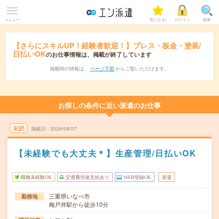
メニュー
気になる!
ログイン
検索
【さらにスキルUP！経験者歓迎！】プレス・板金・塗装/
日払いOK
のお仕事情報は、掲載が終了しています
掲載時の情報は、
ページ下部
からご覧いただけます。
お探しの条件に近い派遣のお仕事
未読
掲載日
2026/08/07
【未経験でも大丈夫＊】生産管理/日払いOK
職種未経験OK
交通費別途支給あり
WEB登録OK
派遣
三重県いなべ市
勤務地
梅戸井駅から徒歩10分