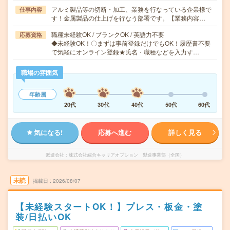
アルミ製品等の切断・加工、業務を行なっている企業様で
仕事内容
す！金属製品の仕上げを行なう部署です。【業務内容…
職種未経験OK / ブランクOK / 英語力不要
応募資格
◆未経験OK！〇まずは事前登録だけでもOK！履歴書不要
で気軽にオンライン登録★氏名・職種などを入力す…
職場の雰囲気
年齢層
20代
30代
40代
50代
60代
気になる!
応募へ進む
詳しく見る
派遣会社
株式会社綜合キャリアオプション 製造事業部（全国）
未読
掲載日
2026/08/07
【未経験スタートOK！】プレス・板金・塗
装/日払いOK