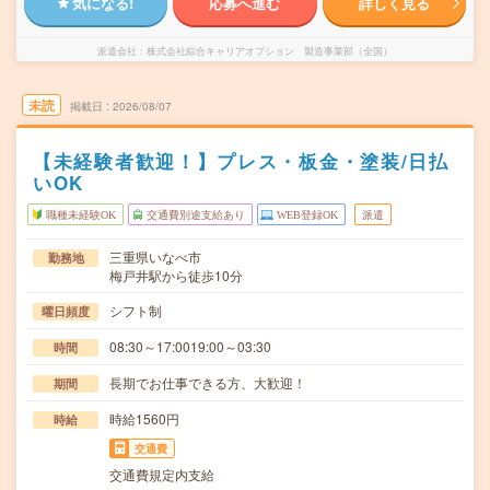
気になる!
応募へ進む
詳しく見る
派遣会社
株式会社綜合キャリアオプション 製造事業部（全国）
未読
掲載日
2026/08/07
【未経験者歓迎！】プレス・板金・塗装/日払
いOK
職種未経験OK
交通費別途支給あり
WEB登録OK
派遣
三重県いなべ市
勤務地
梅戸井駅から徒歩10分
シフト制
曜日頻度
08:30～17:0019:00～03:30
時間
長期でお仕事できる方、大歓迎！
期間
時給1560円
時給
交通費
交通費規定内支給