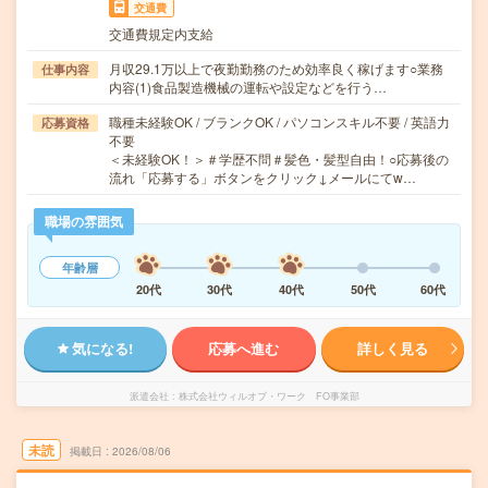
交通費
交通費規定内支給
月収29.1万以上で夜勤勤務のため効率良く稼げます○業務
仕事内容
内容(1)食品製造機械の運転や設定などを行う…
職種未経験OK / ブランクOK / パソコンスキル不要 / 英語力
応募資格
不要
＜未経験OK！＞＃学歴不問＃髪色・髪型自由！○応募後の
流れ「応募する」ボタンをクリック↓メールにてw…
職場の雰囲気
年齢層
20代
30代
40代
50代
60代
気になる!
応募へ進む
詳しく見る
派遣会社
株式会社ウィルオブ・ワーク FO事業部
未読
掲載日
2026/08/06