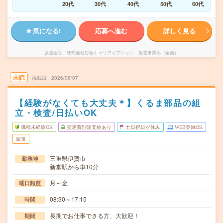
20代
30代
40代
50代
60代
気になる!
応募へ進む
詳しく見る
派遣会社
株式会社綜合キャリアオプション 製造事業部（全国）
未読
掲載日
2026/08/07
【経験がなくても大丈夫＊】くるま部品の組
立・検査/日払いOK
職種未経験OK
交通費別途支給あり
土日祝日が休み
WEB登録OK
派遣
三重県伊賀市
勤務地
新堂駅から車10分
月～金
曜日頻度
08:30～17:15
時間
長期でお仕事できる方、大歓迎！
期間