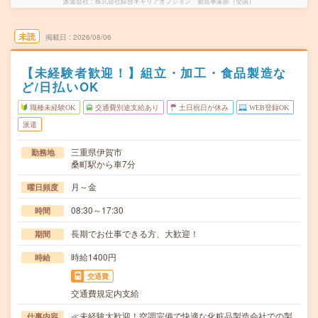
派遣会社
株式会社綜合キャリアオプション 製造事業部（全国）
未読
掲載日
2026/08/06
【未経験者歓迎！】組立・加工・食品製造な
ど/日払いOK
職種未経験OK
交通費別途支給あり
土日祝日が休み
WEB登録OK
派遣
三重県伊賀市
勤務地
桑町駅から車7分
月～金
曜日頻度
08:30～17:30
時間
長期でお仕事できる方、大歓迎！
期間
時給1400円
時給
交通費
交通費規定内支給
≪未経験大歓迎！空調完備で快適な化粧品製造会社での製
仕事内容