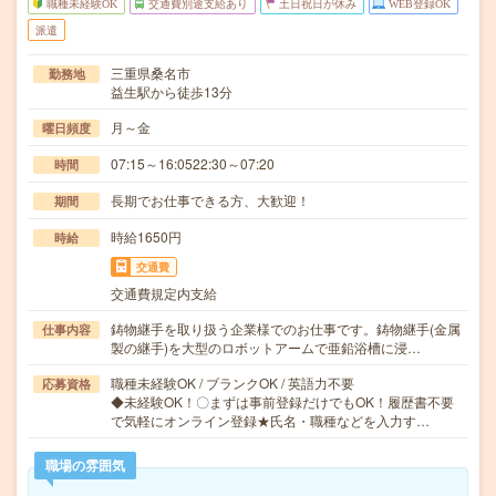
職種未経験OK
交通費別途支給あり
土日祝日が休み
WEB登録OK
派遣
三重県桑名市
勤務地
益生駅から徒歩13分
月～金
曜日頻度
07:15～16:0522:30～07:20
時間
長期でお仕事できる方、大歓迎！
期間
時給1650円
時給
交通費
交通費規定内支給
鋳物継手を取り扱う企業様でのお仕事です。鋳物継手(金属
仕事内容
製の継手)を大型のロボットアームで亜鉛浴槽に浸…
職種未経験OK / ブランクOK / 英語力不要
応募資格
◆未経験OK！〇まずは事前登録だけでもOK！履歴書不要
で気軽にオンライン登録★氏名・職種などを入力す…
職場の雰囲気