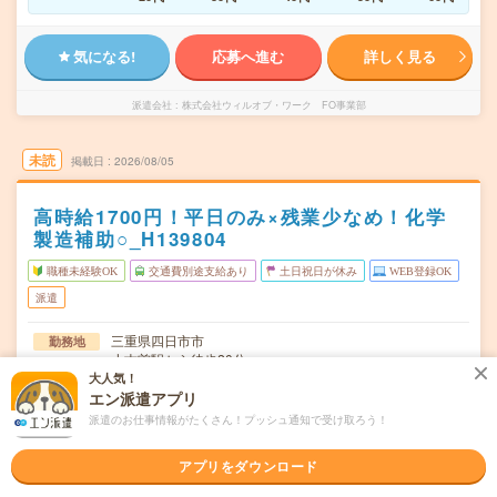
気になる!
応募へ進む
詳しく見る
派遣会社
株式会社ウィルオブ・ワーク FO事業部
未読
掲載日
2026/08/05
高時給1700円！平日のみ×残業少なめ！化学
製造補助○_H139804
職種未経験OK
交通費別途支給あり
土日祝日が休み
WEB登録OK
派遣
三重県四日市市
勤務地
小古曽駅から徒歩20分
大人気！
月～金／週5日勤務
曜日頻度
エン派遣アプリ
派遣のお仕事情報がたくさん！プッシュ通知で受け取ろう！
8:30～17:15(休憩1時間)
時間
アプリをダウンロード
即日～長期（3ヶ月以上） 最短で応募開始から1週間！
期間