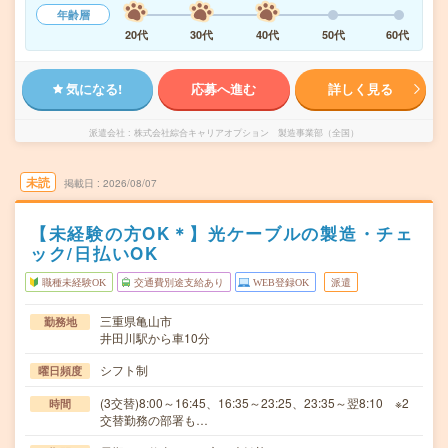
年齢層
20代
30代
40代
50代
60代
気になる!
応募へ進む
詳しく見る
派遣会社
株式会社綜合キャリアオプション 製造事業部（全国）
未読
掲載日
2026/08/07
【未経験の方OK＊】光ケーブルの製造・チェ
ック/日払いOK
職種未経験OK
交通費別途支給あり
WEB登録OK
派遣
三重県亀山市
勤務地
井田川駅から車10分
シフト制
曜日頻度
(3交替)8:00～16:45、16:35～23:25、23:35～翌8:10 ※2
時間
交替勤務の部署も…