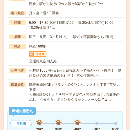
阿倉川駅から徒歩12分／霞ケ浦駅から徒歩12分
月～金／週5日勤務
曜日頻度
9:00～17:30(休憩1時間)7:00～15:30(休憩1時間)10:00～
時間
18:30(休憩1時…
即日～長期（3ヶ月以上） 最短で応募開始から1週間！
期間
時給1600円
時給
交通費
交通費規定内支給
≪時給1600円×日勤×土日祝休み≫で働きやすさ抜群！！健
仕事内容
康食品の製造補助のお仕事！○主な作業内容○…
職種未経験OK / ブランクOK / パソコンスキル不要 / 英語力
応募資格
不要
＜未経験OK！＞＃学歴不問＃髪色・髪型自由！○応募後の
流れ「応募する」ボタンをクリック↓メールにてw…
職場の雰囲気
年齢層
20代
30代
40代
50代
60代