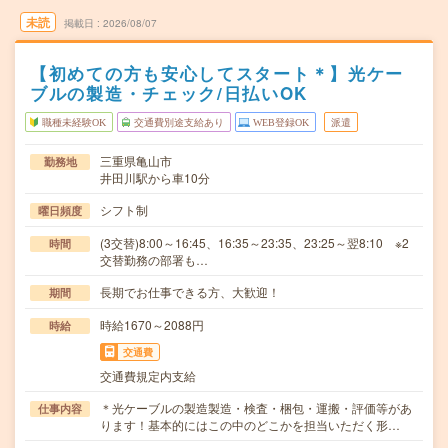
未読
掲載日
2026/08/07
【初めての方も安心してスタート＊】光ケー
ブルの製造・チェック/日払いOK
職種未経験OK
交通費別途支給あり
WEB登録OK
派遣
三重県亀山市
勤務地
井田川駅から車10分
シフト制
曜日頻度
(3交替)8:00～16:45、16:35～23:35、23:25～翌8:10 ※2
時間
交替勤務の部署も…
長期でお仕事できる方、大歓迎！
期間
時給1670～2088円
時給
交通費
交通費規定内支給
＊光ケーブルの製造製造・検査・梱包・運搬・評価等があ
仕事内容
ります！基本的にはこの中のどこかを担当いただく形…