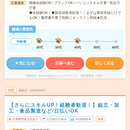
職種未経験OK / ブランクOK / パソコンスキル不要 / 英語力
応募資格
不要
◆未経験OK！◆製造経験者歓迎！〇まずは事前登録だけで
もOK！履歴書不要で気軽にオンライン登録★氏名…
職場の雰囲気
年齢層
20代
30代
40代
50代
60代
気になる!
応募へ進む
詳しく見る
派遣会社
株式会社綜合キャリアオプション 製造事業部（全国）
未読
掲載日
2026/08/07
【さらにスキルUP！経験者歓迎！】組立・加
工・食品製造など/日払いOK
交通費別途支給あり
土日祝日が休み
WEB登録OK
派遣