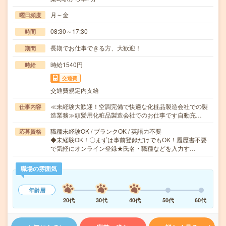
月～金
曜日頻度
08:30～17:30
時間
長期でお仕事できる方、大歓迎！
期間
時給1540円
時給
交通費
交通費規定内支給
≪未経験大歓迎！空調完備で快適な化粧品製造会社での製
仕事内容
造業務≫頭髪用化粧品製造会社でのお仕事です自動充…
職種未経験OK / ブランクOK / 英語力不要
応募資格
◆未経験OK！〇まずは事前登録だけでもOK！履歴書不要
で気軽にオンライン登録★氏名・職種などを入力す…
職場の雰囲気
年齢層
20代
30代
40代
50代
60代