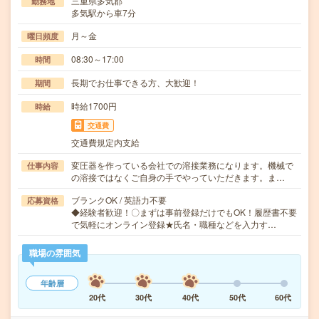
三重県多気郡
勤務地
多気駅から車7分
月～金
曜日頻度
08:30～17:00
時間
長期でお仕事できる方、大歓迎！
期間
時給1700円
時給
交通費
交通費規定内支給
変圧器を作っている会社での溶接業務になります。機械で
仕事内容
の溶接ではなくご自身の手でやっていただきます。ま…
ブランクOK / 英語力不要
応募資格
◆経験者歓迎！〇まずは事前登録だけでもOK！履歴書不要
で気軽にオンライン登録★氏名・職種などを入力す…
職場の雰囲気
年齢層
20代
30代
40代
50代
60代