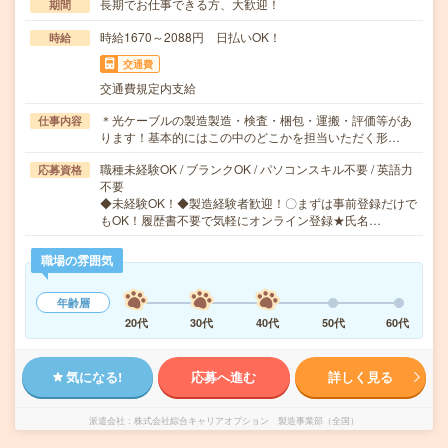
長期でお仕事できる方、大歓迎！
期間
時給1670～2088円 日払いOK！
時給
交通費
交通費規定内支給
＊光ケーブルの製造製造・検査・梱包・運搬・評価等があ
仕事内容
ります！基本的にはこの中のどこかを担当いただく形…
職種未経験OK / ブランクOK / パソコンスキル不要 / 英語力
応募資格
不要
◆未経験OK！◆製造経験者歓迎！〇まずは事前登録だけで
もOK！履歴書不要で気軽にオンライン登録★氏名…
職場の雰囲気
年齢層
20代
30代
40代
50代
60代
気になる!
応募へ進む
詳しく見る
派遣会社
株式会社綜合キャリアオプション 製造事業部（全国）