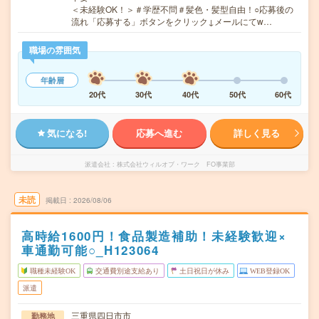
＜未経験OK！＞＃学歴不問＃髪色・髪型自由！○応募後の
流れ「応募する」ボタンをクリック↓メールにてw…
職場の雰囲気
年齢層
20代
30代
40代
50代
60代
気になる!
応募へ進む
詳しく見る
派遣会社
株式会社ウィルオブ・ワーク FO事業部
未読
掲載日
2026/08/06
高時給1600円！食品製造補助！未経験歓迎×
車通勤可能○_H123064
職種未経験OK
交通費別途支給あり
土日祝日が休み
WEB登録OK
派遣
三重県四日市市
勤務地