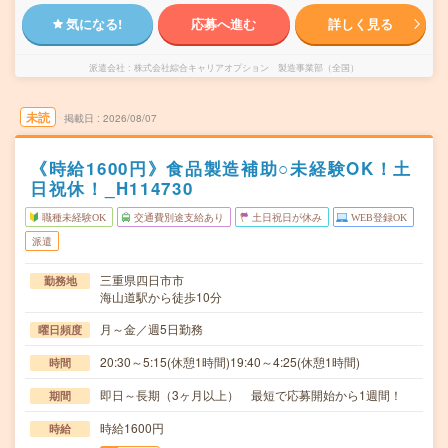
気になる!
応募へ進む
詳しく見る
派遣会社
株式会社綜合キャリアオプション 製造事業部（全国）
未読
掲載日
2026/08/07
《時給1600円》食品製造補助○未経験OK！土
日祝休！_H114730
職種未経験OK
交通費別途支給あり
土日祝日が休み
WEB登録OK
派遣
三重県四日市市
勤務地
海山道駅から徒歩10分
月～金／週5日勤務
曜日頻度
20:30～5:15(休憩1時間)19:40～4:25(休憩1時間)
時間
即日～長期（3ヶ月以上） 最短で応募開始から1週間！
期間
時給1600円
時給