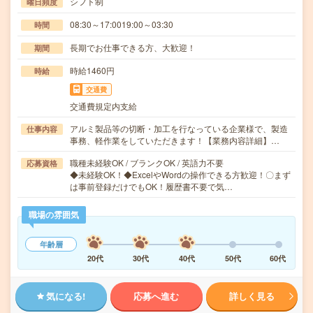
シフト制
曜日頻度
08:30～17:0019:00～03:30
時間
長期でお仕事できる方、大歓迎！
期間
時給1460円
時給
交通費
交通費規定内支給
アルミ製品等の切断・加工を行なっている企業様で、製造
仕事内容
事務、軽作業をしていただきます！【業務内容詳細】…
職種未経験OK / ブランクOK / 英語力不要
応募資格
◆未経験OK！◆ExcelやWordの操作できる方歓迎！〇まず
は事前登録だけでもOK！履歴書不要で気…
職場の雰囲気
年齢層
20代
30代
40代
50代
60代
気になる!
応募へ進む
詳しく見る