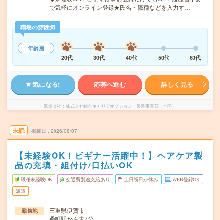
で気軽にオンライン登録★氏名・職種などを入力す…
職場の雰囲気
年齢層
20代
30代
40代
50代
60代
気になる!
応募へ進む
詳しく見る
派遣会社
株式会社綜合キャリアオプション 製造事業部（全国）
未読
掲載日
2026/08/07
【未経験OK！ビギナー活躍中！】ヘアケア製
品の充填・組付け/日払いOK
職種未経験OK
交通費別途支給あり
土日祝日が休み
WEB登録OK
派遣
三重県伊賀市
勤務地
桑町駅から車7分