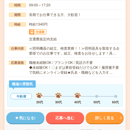
09:00～17:20
時間
長期でお仕事できる方、大歓迎！
期間
時給1340円
時給
交通費
交通費規定内支給
≪照明機器の組立、検査業務！！≫照明器具を製造する企
仕事内容
業様でのお仕事です。組立、検査をお任せします！具…
職種未経験OK / ブランクOK / 英語力不要
応募資格
◆未経験OK！〇まずは事前登録だけでもOK！履歴書不要
で気軽にオンライン登録★氏名・職種などを入力す…
職場の雰囲気
年齢層
20代
30代
40代
50代
60代
気になる!
応募へ進む
詳しく見る