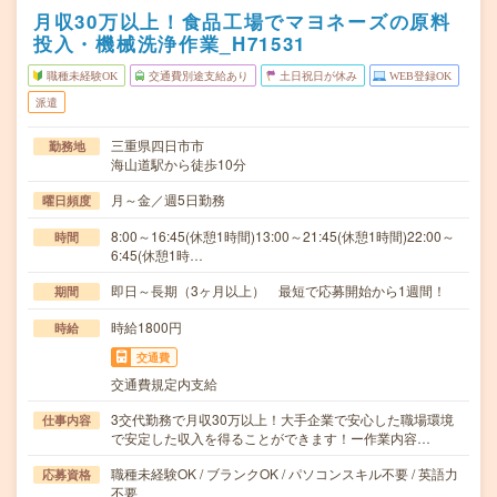
月収30万以上！食品工場でマヨネーズの原料
投入・機械洗浄作業_H71531
職種未経験OK
交通費別途支給あり
土日祝日が休み
WEB登録OK
派遣
三重県四日市市
勤務地
海山道駅から徒歩10分
月～金／週5日勤務
曜日頻度
8:00～16:45(休憩1時間)13:00～21:45(休憩1時間)22:00～
時間
6:45(休憩1時…
即日～長期（3ヶ月以上） 最短で応募開始から1週間！
期間
時給1800円
時給
交通費
交通費規定内支給
3交代勤務で月収30万以上！大手企業で安心した職場環境
仕事内容
で安定した収入を得ることができます！ー作業内容…
職種未経験OK / ブランクOK / パソコンスキル不要 / 英語力
応募資格
不要