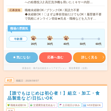
への粉塵投入2.高圧洗浄機を用いたミキサー内部…
職種未経験OK / ブランクOK / 英語力不要
応募資格
◆未経験OK！〇まずは事前登録だけでもOK！履歴書不要
で気軽にオンライン登録★氏名・職種などを入力す…
職場の雰囲気
年齢層
20代
30代
40代
50代
60代
気になる!
応募へ進む
詳しく見る
派遣会社
株式会社綜合キャリアオプション 製造事業部（全国）
未読
掲載日
2026/08/07
【誰でもはじめは初心者！】組立・加工・食
品製造など/日払いOK
職種未経験OK
交通費別途支給あり
土日祝日が休み
WEB登録OK