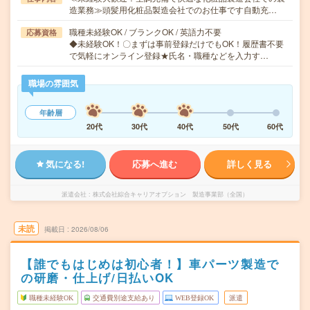
造業務≫頭髪用化粧品製造会社でのお仕事です自動充…
職種未経験OK / ブランクOK / 英語力不要
応募資格
◆未経験OK！〇まずは事前登録だけでもOK！履歴書不要
で気軽にオンライン登録★氏名・職種などを入力す…
職場の雰囲気
年齢層
20代
30代
40代
50代
60代
気になる!
応募へ進む
詳しく見る
派遣会社
株式会社綜合キャリアオプション 製造事業部（全国）
未読
掲載日
2026/08/06
【誰でもはじめは初心者！】車パーツ製造で
の研磨・仕上げ/日払いOK
職種未経験OK
交通費別途支給あり
WEB登録OK
派遣