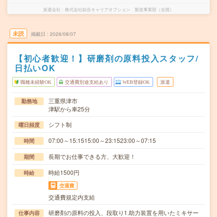
派遣会社
株式会社綜合キャリアオプション 製造事業部（全国）
未読
掲載日
2026/08/07
【初心者歓迎！】研磨剤の原料投入スタッフ/
日払いOK
職種未経験OK
交通費別途支給あり
WEB登録OK
派遣
三重県津市
勤務地
津駅から車25分
シフト制
曜日頻度
07:00～15:1515:00～23:1523:00～07:15
時間
長期でお仕事できる方、大歓迎！
期間
時給1500円
時給
交通費
交通費規定内支給
研磨剤の原料の投入、段取り1.助力装置を用いたミキサー
仕事内容