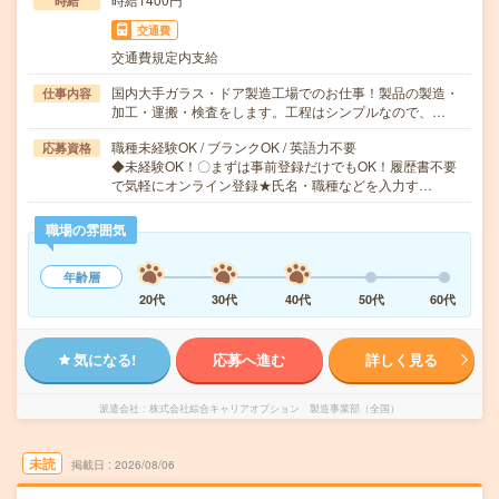
時給
交通費
交通費規定内支給
国内大手ガラス・ドア製造工場でのお仕事！製品の製造・
仕事内容
加工・運搬・検査をします。工程はシンプルなので、…
職種未経験OK / ブランクOK / 英語力不要
応募資格
◆未経験OK！〇まずは事前登録だけでもOK！履歴書不要
で気軽にオンライン登録★氏名・職種などを入力す…
職場の雰囲気
年齢層
20代
30代
40代
50代
60代
気になる!
応募へ進む
詳しく見る
派遣会社
株式会社綜合キャリアオプション 製造事業部（全国）
未読
掲載日
2026/08/06