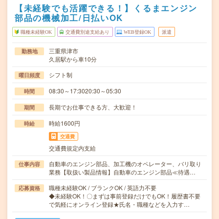
【未経験でも活躍できる！】くるまエンジン
部品の機械加工/日払いOK
職種未経験OK
交通費別途支給あり
WEB登録OK
派遣
三重県津市
勤務地
久居駅から車10分
シフト制
曜日頻度
08:30～17:3020:30～05:30
時間
長期でお仕事できる方、大歓迎！
期間
時給1600円
時給
交通費
交通費規定内支給
自動車のエンジン部品、加工機のオペレーター、バリ取り
仕事内容
業務【取扱い製品情報】自動車のエンジン部品≪待遇…
職種未経験OK / ブランクOK / 英語力不要
応募資格
◆未経験OK！〇まずは事前登録だけでもOK！履歴書不要
で気軽にオンライン登録★氏名・職種などを入力す…