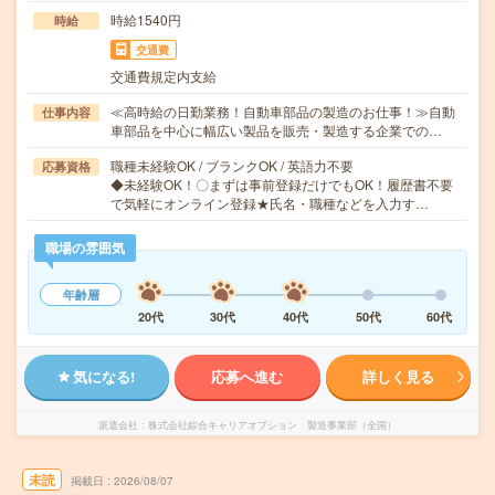
時給1540円
時給
交通費
交通費規定内支給
≪高時給の日勤業務！自動車部品の製造のお仕事！≫自動
仕事内容
車部品を中心に幅広い製品を販売・製造する企業での…
職種未経験OK / ブランクOK / 英語力不要
応募資格
◆未経験OK！〇まずは事前登録だけでもOK！履歴書不要
で気軽にオンライン登録★氏名・職種などを入力す…
職場の雰囲気
年齢層
20代
30代
40代
50代
60代
気になる!
応募へ進む
詳しく見る
派遣会社
株式会社綜合キャリアオプション 製造事業部（全国）
未読
掲載日
2026/08/07