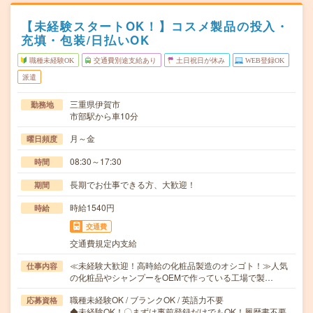
【未経験スタートOK！】コスメ製品の投入・
充填・包装/日払いOK
職種未経験OK
交通費別途支給あり
土日祝日が休み
WEB登録OK
派遣
三重県伊賀市
勤務地
市部駅から車10分
月～金
曜日頻度
08:30～17:30
時間
長期でお仕事できる方、大歓迎！
期間
時給1540円
時給
交通費
交通費規定内支給
≪未経験大歓迎！高時給の化粧品製造のオシゴト！≫人気
仕事内容
の化粧品やシャンプーをOEMで作っている工場で製…
職種未経験OK / ブランクOK / 英語力不要
応募資格
◆未経験OK！〇まずは事前登録だけでもOK！履歴書不要