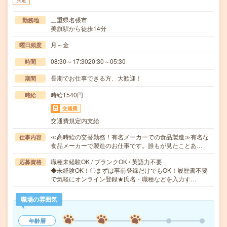
派遣
三重県名張市
勤務地
美旗駅から徒歩14分
月～金
曜日頻度
08:30～17:3020:30～05:30
時間
長期でお仕事できる方、大歓迎！
期間
時給1540円
時給
交通費
交通費規定内支給
≪高時給の交替勤務！有名メーカーでの食品製造≫有名な
仕事内容
食品メーカーで製造のお仕事です。誰もが見たことあ…
職種未経験OK / ブランクOK / 英語力不要
応募資格
◆未経験OK！〇まずは事前登録だけでもOK！履歴書不要
で気軽にオンライン登録★氏名・職種などを入力す…
職場の雰囲気
年齢層