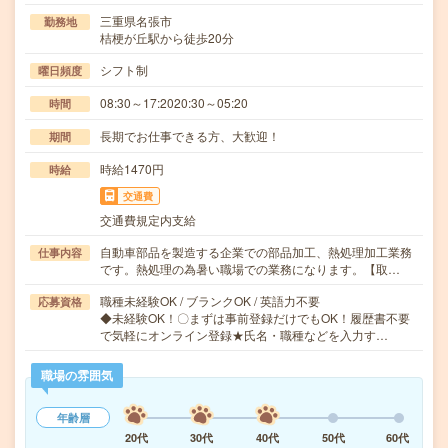
三重県名張市
勤務地
桔梗が丘駅から徒歩20分
シフト制
曜日頻度
08:30～17:2020:30～05:20
時間
長期でお仕事できる方、大歓迎！
期間
時給1470円
時給
交通費
交通費規定内支給
自動車部品を製造する企業での部品加工、熱処理加工業務
仕事内容
です。熱処理の為暑い職場での業務になります。【取…
職種未経験OK / ブランクOK / 英語力不要
応募資格
◆未経験OK！〇まずは事前登録だけでもOK！履歴書不要
で気軽にオンライン登録★氏名・職種などを入力す…
職場の雰囲気
年齢層
20代
30代
40代
50代
60代