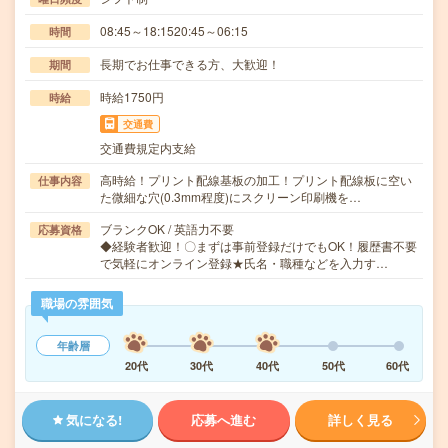
08:45～18:1520:45～06:15
時間
長期でお仕事できる方、大歓迎！
期間
時給1750円
時給
交通費
交通費規定内支給
高時給！プリント配線基板の加工！プリント配線板に空い
仕事内容
た微細な穴(0.3mm程度)にスクリーン印刷機を…
ブランクOK / 英語力不要
応募資格
◆経験者歓迎！〇まずは事前登録だけでもOK！履歴書不要
で気軽にオンライン登録★氏名・職種などを入力す…
職場の雰囲気
年齢層
20代
30代
40代
50代
60代
気になる!
応募へ進む
詳しく見る