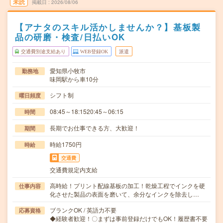
未読
掲載日
2026/08/06
【アナタのスキル活かしませんか？】基板製
品の研磨・検査/日払いOK
交通費別途支給あり
WEB登録OK
派遣
愛知県小牧市
勤務地
味岡駅から車10分
シフト制
曜日頻度
08:45～18:1520:45～06:15
時間
長期でお仕事できる方、大歓迎！
期間
時給1750円
時給
交通費
交通費規定内支給
高時給！プリント配線基板の加工！乾燥工程でインクを硬
仕事内容
化させた製品の表面を磨いて、余分なインクを除去し…
ブランクOK / 英語力不要
応募資格
◆経験者歓迎！〇まずは事前登録だけでもOK！履歴書不要