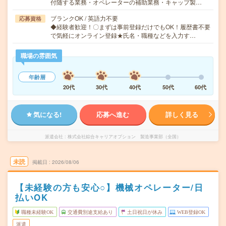
付随する業務・オペレーターの補助業務・キャップ製…
ブランクOK / 英語力不要
応募資格
◆経験者歓迎！〇まずは事前登録だけでもOK！履歴書不要
で気軽にオンライン登録★氏名・職種などを入力す…
職場の雰囲気
年齢層
20代
30代
40代
50代
60代
気になる!
応募へ進む
詳しく見る
派遣会社
株式会社綜合キャリアオプション 製造事業部（全国）
未読
掲載日
2026/08/06
【未経験の方も安心○】機械オペレーター/日
払いOK
職種未経験OK
交通費別途支給あり
土日祝日が休み
WEB登録OK
派遣