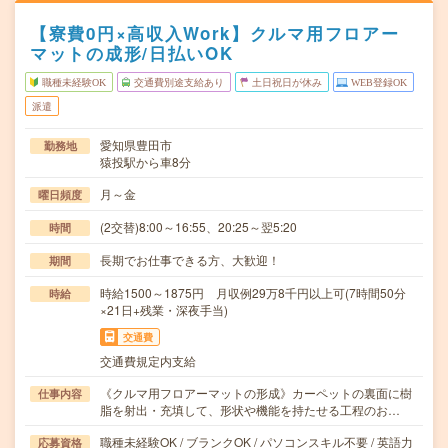
【寮費0円×高収入Work】クルマ用フロアー
マットの成形/日払いOK
職種未経験OK
交通費別途支給あり
土日祝日が休み
WEB登録OK
派遣
愛知県豊田市
勤務地
猿投駅から車8分
月～金
曜日頻度
(2交替)8:00～16:55、20:25～翌5:20
時間
長期でお仕事できる方、大歓迎！
期間
時給1500～1875円 月収例29万8千円以上可(7時間50分
時給
×21日+残業・深夜手当)
交通費
交通費規定内支給
《クルマ用フロアーマットの形成》カーペットの裏面に樹
仕事内容
脂を射出・充填して、形状や機能を持たせる工程のお…
職種未経験OK / ブランクOK / パソコンスキル不要 / 英語力
応募資格