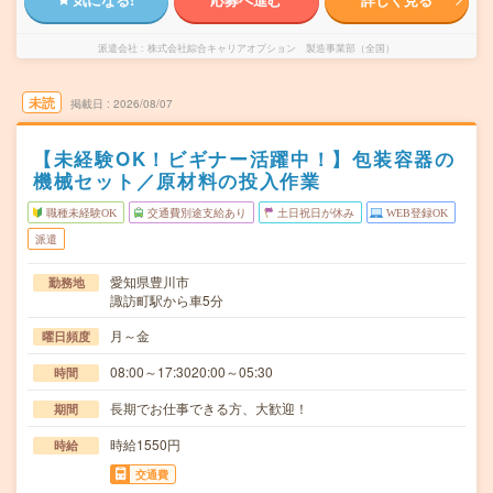
派遣会社
株式会社綜合キャリアオプション 製造事業部（全国）
未読
掲載日
2026/08/07
【未経験OK！ビギナー活躍中！】包装容器の
機械セット／原材料の投入作業
職種未経験OK
交通費別途支給あり
土日祝日が休み
WEB登録OK
派遣
愛知県豊川市
勤務地
諏訪町駅から車5分
月～金
曜日頻度
08:00～17:3020:00～05:30
時間
長期でお仕事できる方、大歓迎！
期間
時給1550円
時給
交通費