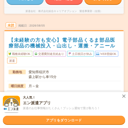
派遣会社
株式会社綜合キャリアオプション 製造事業部（全国）
未読
掲載日
2026/08/05
【未経験の方も安心】電子部品くるま部品医
療部品の機械投入・山出し・運搬・アニール
職種未経験OK
交通費別途支給あり
土日祝日が休み
WEB登録OK
派遣
愛知県稲沢市
勤務地
森上駅から車15分
月～金
曜日頻度
08:30～17:0020:30～05:00
時間
大人気！
エン派遣アプリ
長期でお仕事できる方、大歓迎！
期間
派遣のお仕事情報がたくさん！プッシュ通知で受け取ろう！
時給1300円
時給
アプリをダウンロード
交通費