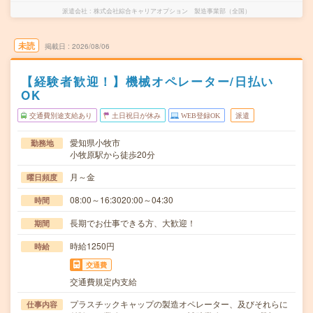
派遣会社
株式会社綜合キャリアオプション 製造事業部（全国）
未読
掲載日
2026/08/06
【経験者歓迎！】機械オペレーター/日払い
OK
交通費別途支給あり
土日祝日が休み
WEB登録OK
派遣
愛知県小牧市
勤務地
小牧原駅から徒歩20分
月～金
曜日頻度
08:00～16:3020:00～04:30
時間
長期でお仕事できる方、大歓迎！
期間
時給1250円
時給
交通費
交通費規定内支給
プラスチックキャップの製造オペレーター、及びそれらに
仕事内容