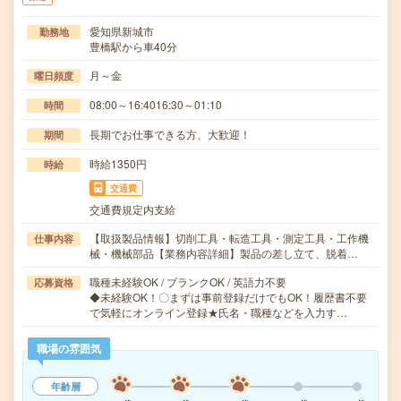
愛知県新城市
勤務地
豊橋駅から車40分
月～金
曜日頻度
08:00～16:4016:30～01:10
時間
長期でお仕事できる方、大歓迎！
期間
時給1350円
時給
交通費
交通費規定内支給
【取扱製品情報】切削工具・転造工具・測定工具・工作機
仕事内容
械・機械部品【業務内容詳細】製品の差し立て、脱着…
職種未経験OK / ブランクOK / 英語力不要
応募資格
◆未経験OK！〇まずは事前登録だけでもOK！履歴書不要
で気軽にオンライン登録★氏名・職種などを入力す…
職場の雰囲気
年齢層