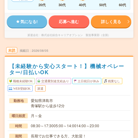
20代
30代
40代
50代
60代
気になる!
応募へ進む
詳しく見る
派遣会社
株式会社綜合キャリアオプション 製造事業部（全国）
未読
掲載日
2026/08/05
【未経験から安心スタート！】機械オペレー
ター/日払いOK
職種未経験OK
交通費別途支給あり
土日祝日が休み
残業なし
WEB登録OK
派遣
愛知県津島市
勤務地
青塚駅から徒歩12分
月～金
曜日頻度
08:30～17:3005:00～14:0014:00～23:00
時間
長期でお仕事できる方、大歓迎！
期間