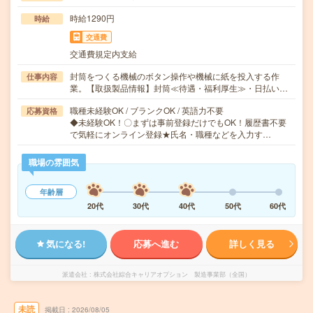
時給1290円
時給
交通費
交通費規定内支給
封筒をつくる機械のボタン操作や機械に紙を投入する作
仕事内容
業。【取扱製品情報】封筒≪待遇・福利厚生≫・日払い…
職種未経験OK / ブランクOK / 英語力不要
応募資格
◆未経験OK！〇まずは事前登録だけでもOK！履歴書不要
で気軽にオンライン登録★氏名・職種などを入力す…
職場の雰囲気
年齢層
20代
30代
40代
50代
60代
気になる!
応募へ進む
詳しく見る
派遣会社
株式会社綜合キャリアオプション 製造事業部（全国）
未読
掲載日
2026/08/05