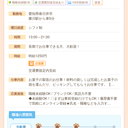
職種未経験OK
交通費別途支給あり
WEB登録OK
派遣
愛知県春日井市
勤務地
勝川駅から車5分
シフト制
曜日頻度
13:00～21:30
時間
長期でお仕事できる方、大歓迎！
期間
時給1250円
時給
交通費
交通費規定内支給
お菓子の製造のお仕事！材料の袋しくは完成したお菓子の
仕事内容
袋を運んだり、ピッキングしてもらうお仕事です。【…
職種未経験OK / ブランクOK / 英語力不要
応募資格
◆未経験OK！〇まずは事前登録だけでもOK！履歴書不要
で気軽にオンライン登録★氏名・職種などを入力す…
職場の雰囲気
年齢層