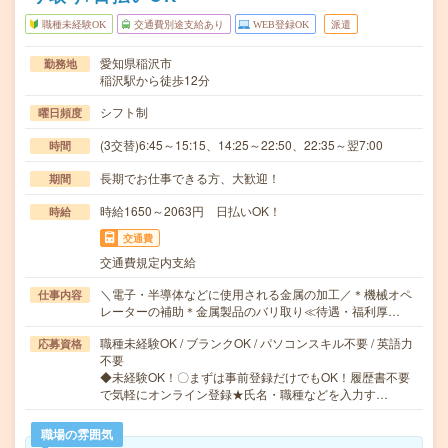
職種未経験OK
交通費別途支給あり
WEB登録OK
派遣
愛知県稲沢市
勤務地
稲沢駅から徒歩12分
シフト制
曜日頻度
(3交替)6:45～15:15、14:25～22:50、22:35～翌7:00
時間
長期でお仕事できる方、大歓迎！
期間
時給1650～2063円 日払いOK！
時給
交通費
交通費規定内支給
＼電子・半導体などに使用される金属の加工／＊機械オペ
仕事内容
レーターの補助＊金属製品のバリ取り≪待遇・福利厚…
職種未経験OK / ブランクOK / パソコンスキル不要 / 英語力
応募資格
不要
◆未経験OK！〇まずは事前登録だけでもOK！履歴書不要
で気軽にオンライン登録★氏名・職種などを入力す…
職場の雰囲気