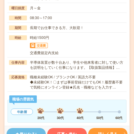
月～金
曜日頻度
08:30～17:00
時間
長期でお仕事できる方、大歓迎！
期間
時給1500円
時給
交通費
交通費規定内支給
半導体装置が数十台あり、学生や他来客者に対して使い方
仕事内容
を説明をしていく仕事になります。【取扱製品情報】…
職種未経験OK / ブランクOK / 英語力不要
応募資格
◆未経験OK！〇まずは事前登録だけでもOK！履歴書不要
で気軽にオンライン登録★氏名・職種などを入力す…
職場の雰囲気
年齢層
20代
30代
40代
50代
60代
気になる!
応募へ進む
詳しく見る