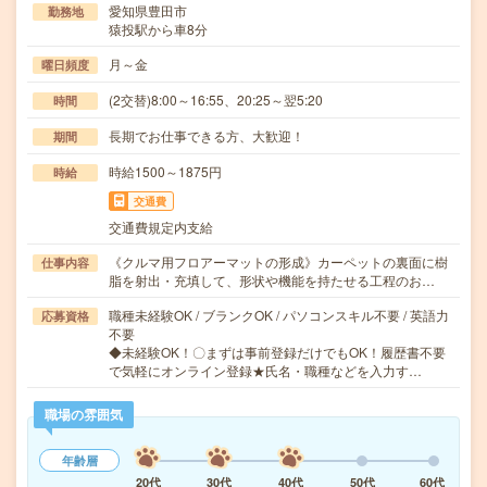
愛知県豊田市
勤務地
猿投駅から車8分
月～金
曜日頻度
(2交替)8:00～16:55、20:25～翌5:20
時間
長期でお仕事できる方、大歓迎！
期間
時給1500～1875円
時給
交通費
交通費規定内支給
《クルマ用フロアーマットの形成》カーペットの裏面に樹
仕事内容
脂を射出・充填して、形状や機能を持たせる工程のお…
職種未経験OK / ブランクOK / パソコンスキル不要 / 英語力
応募資格
不要
◆未経験OK！〇まずは事前登録だけでもOK！履歴書不要
で気軽にオンライン登録★氏名・職種などを入力す…
職場の雰囲気
年齢層
20代
30代
40代
50代
60代