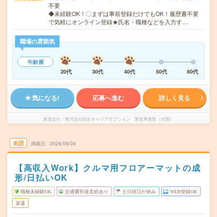
不要
◆未経験OK！〇まずは事前登録だけでもOK！履歴書不要
で気軽にオンライン登録★氏名・職種などを入力す…
職場の雰囲気
年齢層
20代
30代
40代
50代
60代
気になる!
応募へ進む
詳しく見る
派遣会社
株式会社綜合キャリアオプション 製造事業部（全国）
未読
掲載日
2026/08/06
【高収入Work】クルマ用フロアーマットの成
形/日払いOK
職種未経験OK
交通費別途支給あり
土日祝日が休み
WEB登録OK
派遣