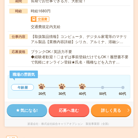
長期でお仕事できる方、大歓迎！
期間
時給1680円
時給
交通費
交通費規定内支給
【取扱製品情報】コンピュータ、デジタル家電等のマテリ
仕事内容
アル製品【業務内容詳細】シリカ、アルミナ、溶融シ…
ブランクOK / 英語力不要
応募資格
◆経験者歓迎！〇まずは事前登録だけでもOK！履歴書不要
で気軽にオンライン登録★氏名・職種などを入力す…
職場の雰囲気
年齢層
20代
30代
40代
50代
60代
気になる!
応募へ進む
詳しく見る
派遣会社
株式会社綜合キャリアオプション 製造事業部（全国）