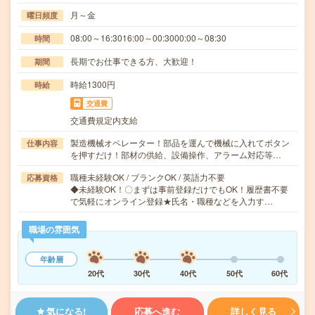
月～金
曜日頻度
08:00～16:3016:00～00:3000:00～08:30
時間
長期でお仕事できる方、大歓迎！
期間
時給1300円
時給
交通費
交通費規定内支給
製造機械オペレーター！部品を運んで機械に入れてボタン
仕事内容
を押すだけ！部材の供給、設備操作、アラーム対応等…
職種未経験OK / ブランクOK / 英語力不要
応募資格
◆未経験OK！〇まずは事前登録だけでもOK！履歴書不要
で気軽にオンライン登録★氏名・職種などを入力す…
職場の雰囲気
年齢層
20代
30代
40代
50代
60代
気になる!
応募へ進む
詳しく見る