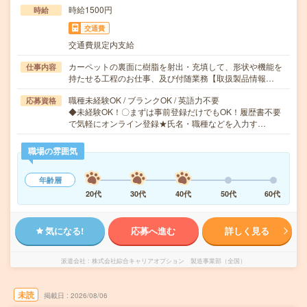
時給1500円
時給
交通費
交通費規定内支給
カーペットの裏面に樹脂を射出・充填して、形状や機能を
仕事内容
持たせる工程のお仕事、及び付随業務【取扱製品情報…
職種未経験OK / ブランクOK / 英語力不要
応募資格
◆未経験OK！〇まずは事前登録だけでもOK！履歴書不要
で気軽にオンライン登録★氏名・職種などを入力す…
職場の雰囲気
年齢層
20代
30代
40代
50代
60代
気になる!
応募へ進む
詳しく見る
派遣会社
株式会社綜合キャリアオプション 製造事業部（全国）
未読
掲載日
2026/08/06