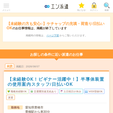
メニュー
気になる!
ログイン
検索
【未経験の方も安心○】ケチャップの充填・荷造り/日払い
OK
のお仕事情報は、掲載が終了しています
掲載時の情報は、
ページ下部
からご覧いただけます。
お探しの条件に近い派遣のお仕事
未読
掲載日
2026/08/07
【未経験OK！ビギナー活躍中！】半導体装置
の使用案内スタッフ/日払いOK
職種未経験OK
交通費別途支給あり
土日祝日が休み
WEB登録OK
派遣
愛知県豊橋市
勤務地
豊橋駅から車30分