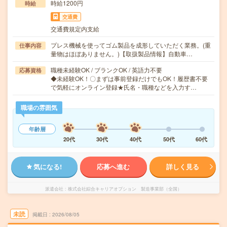
時給1200円
時給
交通費
交通費規定内支給
プレス機械を使ってゴム製品を成形していただく業務。(重
仕事内容
量物はほぼありません。)【取扱製品情報】自動車…
職種未経験OK / ブランクOK / 英語力不要
応募資格
◆未経験OK！〇まずは事前登録だけでもOK！履歴書不要
で気軽にオンライン登録★氏名・職種などを入力す…
職場の雰囲気
年齢層
20代
30代
40代
50代
60代
気になる!
応募へ進む
詳しく見る
派遣会社
株式会社綜合キャリアオプション 製造事業部（全国）
未読
掲載日
2026/08/05