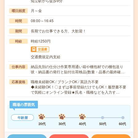
知立駅から徒歩9分
月～金
曜日頻度
08:00～16:45
時間
長期でお仕事できる方、大歓迎！
期間
時給1250円
時給
交通費
交通費規定内支給
納品先別の仕分け作業専用通い箱や梱包材での梱包送り
仕事内容
状・納品書の発行と貼付出荷検品(数量・品番の最終確…
職種未経験OK / ブランクOK / 英語力不要
応募資格
◆未経験OK！〇まずは事前登録だけでもOK！履歴書不要
で気軽にオンライン登録★氏名・職種などを入力す…
職場の雰囲気
年齢層
20代
30代
40代
50代
60代