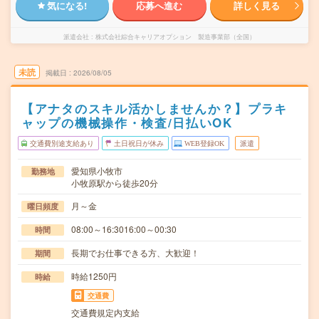
気になる!
応募へ進む
詳しく見る
派遣会社
株式会社綜合キャリアオプション 製造事業部（全国）
未読
掲載日
2026/08/05
【アナタのスキル活かしませんか？】プラキ
ャップの機械操作・検査/日払いOK
交通費別途支給あり
土日祝日が休み
WEB登録OK
派遣
愛知県小牧市
勤務地
小牧原駅から徒歩20分
月～金
曜日頻度
08:00～16:3016:00～00:30
時間
長期でお仕事できる方、大歓迎！
期間
時給1250円
時給
交通費
交通費規定内支給