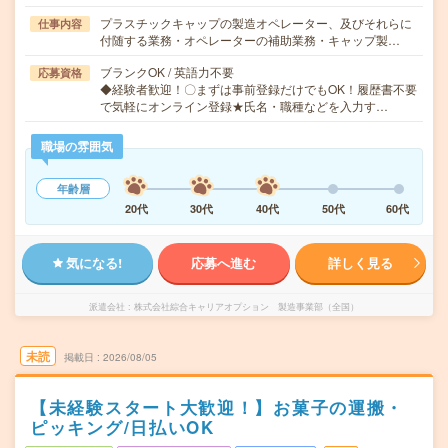
プラスチックキャップの製造オペレーター、及びそれらに
仕事内容
付随する業務・オペレーターの補助業務・キャップ製…
ブランクOK / 英語力不要
応募資格
◆経験者歓迎！〇まずは事前登録だけでもOK！履歴書不要
で気軽にオンライン登録★氏名・職種などを入力す…
職場の雰囲気
年齢層
20代
30代
40代
50代
60代
気になる!
応募へ進む
詳しく見る
派遣会社
株式会社綜合キャリアオプション 製造事業部（全国）
未読
掲載日
2026/08/05
【未経験スタート大歓迎！】お菓子の運搬・
ピッキング/日払いOK