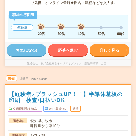
で気軽にオンライン登録★氏名・職種などを入力す…
職場の雰囲気
年齢層
20代
30代
40代
50代
60代
気になる!
応募へ進む
詳しく見る
派遣会社
株式会社綜合キャリアオプション 製造事業部（全国）
未読
掲載日
2026/08/06
【経験者×ブラッシュUP！！】半導体基板の
印刷・検査/日払いOK
交通費別途支給あり
WEB登録OK
派遣
愛知県小牧市
勤務地
味岡駅から車10分
シフト制
曜日頻度