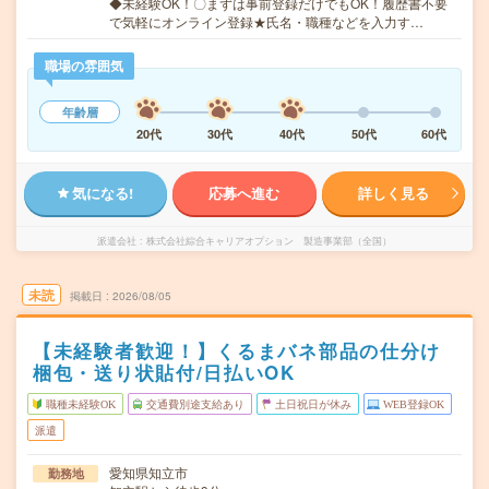
◆未経験OK！〇まずは事前登録だけでもOK！履歴書不要
で気軽にオンライン登録★氏名・職種などを入力す…
職場の雰囲気
年齢層
20代
30代
40代
50代
60代
気になる!
応募へ進む
詳しく見る
派遣会社
株式会社綜合キャリアオプション 製造事業部（全国）
未読
掲載日
2026/08/05
【未経験者歓迎！】くるまバネ部品の仕分け
梱包・送り状貼付/日払いOK
職種未経験OK
交通費別途支給あり
土日祝日が休み
WEB登録OK
派遣
愛知県知立市
勤務地