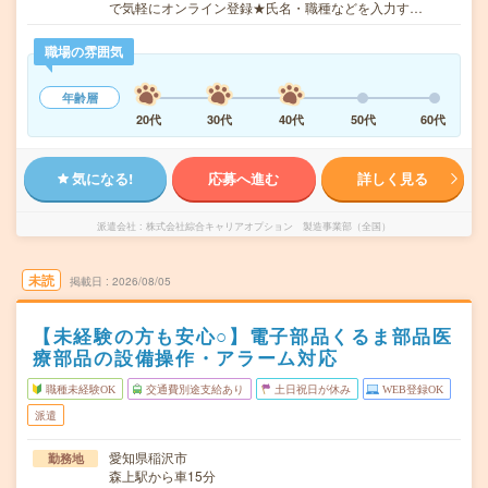
で気軽にオンライン登録★氏名・職種などを入力す…
職場の雰囲気
年齢層
20代
30代
40代
50代
60代
気になる!
応募へ進む
詳しく見る
派遣会社
株式会社綜合キャリアオプション 製造事業部（全国）
未読
掲載日
2026/08/05
【未経験の方も安心○】電子部品くるま部品医
療部品の設備操作・アラーム対応
職種未経験OK
交通費別途支給あり
土日祝日が休み
WEB登録OK
派遣
愛知県稲沢市
勤務地
森上駅から車15分