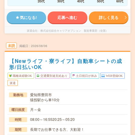
20代
30代
40代
50代
60代
気になる!
応募へ進む
詳しく見る
派遣会社
株式会社綜合キャリアオプション 製造事業部（全国）
未読
掲載日
2026/08/06
【Newライフ・寮ライフ】自動車シートの成
形/日払いOK
職種未経験OK
交通費別途支給あり
土日祝日が休み
WEB登録OK
派遣
愛知県豊田市
勤務地
猿投駅から車10分
月～金
曜日頻度
08:00～16:5520:25～05:20
時間
長期でお仕事できる方、大歓迎！
期間