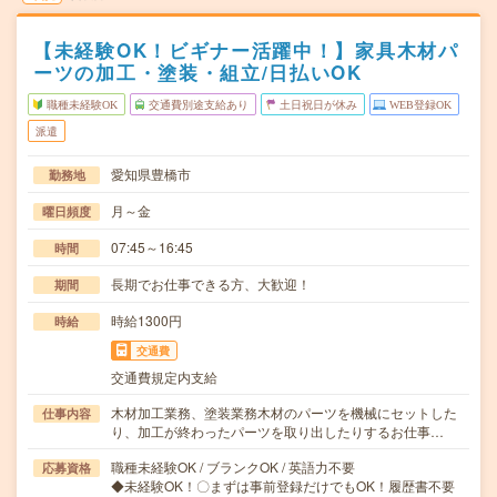
【未経験OK！ビギナー活躍中！】家具木材パ
ーツの加工・塗装・組立/日払いOK
職種未経験OK
交通費別途支給あり
土日祝日が休み
WEB登録OK
派遣
愛知県豊橋市
勤務地
月～金
曜日頻度
07:45～16:45
時間
長期でお仕事できる方、大歓迎！
期間
時給1300円
時給
交通費
交通費規定内支給
木材加工業務、塗装業務木材のパーツを機械にセットした
仕事内容
り、加工が終わったパーツを取り出したりするお仕事…
職種未経験OK / ブランクOK / 英語力不要
応募資格
◆未経験OK！〇まずは事前登録だけでもOK！履歴書不要