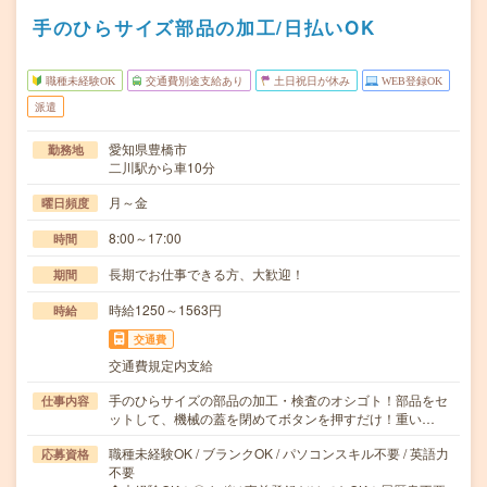
手のひらサイズ部品の加工/日払いOK
職種未経験OK
交通費別途支給あり
土日祝日が休み
WEB登録OK
派遣
愛知県豊橋市
勤務地
二川駅から車10分
月～金
曜日頻度
8:00～17:00
時間
長期でお仕事できる方、大歓迎！
期間
時給1250～1563円
時給
交通費
交通費規定内支給
手のひらサイズの部品の加工・検査のオシゴト！部品をセ
仕事内容
ットして、機械の蓋を閉めてボタンを押すだけ！重い…
職種未経験OK / ブランクOK / パソコンスキル不要 / 英語力
応募資格
不要