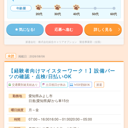
年齢層
20代
30代
40代
50代
60代
気になる!
応募へ進む
詳しく見る
派遣会社
株式会社綜合キャリアオプション 製造事業部（全国）
未読
掲載日
2026/08/06
【経験者向けマイスターワーク！】設備パー
ツの確認・点検/日払いOK
交通費別途支給あり
土日祝日が休み
WEB登録OK
派遣
愛知県みよし市
勤務地
日進(愛知県)駅から車15分
月～金
曜日頻度
07:00～16:0016:00～01:0020:00～05:00
時間