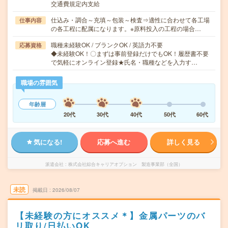
交通費規定内支給
仕込み・調合～充填～包装～検査⇒適性に合わせて各工場
仕事内容
の各工程に配属になります。※原料投入の工程の場合…
職種未経験OK / ブランクOK / 英語力不要
応募資格
◆未経験OK！〇まずは事前登録だけでもOK！履歴書不要
で気軽にオンライン登録★氏名・職種などを入力す…
職場の雰囲気
年齢層
20代
30代
40代
50代
60代
気になる!
応募へ進む
詳しく見る
派遣会社
株式会社綜合キャリアオプション 製造事業部（全国）
未読
掲載日
2026/08/07
【未経験の方にオススメ＊】金属パーツのバ
リ取り/日払いOK