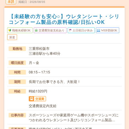
未読
掲載日
2026/08/05
【未経験の方も安心○】ウレタンシート・シリ
コンフォーム製品の原料確認/日払いOK
職種未経験OK
交通費別途支給あり
土日祝日が休み
WEB登録OK
派遣
三重県松阪市
勤務地
三瀬谷駅から車40分
月～金
曜日頻度
08:15～17:15
時間
長期でお仕事できる方、大歓迎！
期間
時給1320円
時給
交通費
交通費規定内支給
スポーツシューズや家庭用ゲーム機やスポーツシューズに
仕事内容
つかわれるウレタンシート及びシリコンフォーム製品…
職種未経験OK / ブランクOK / 英語力不要