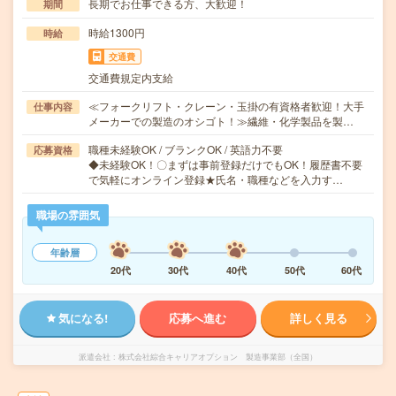
長期でお仕事できる方、大歓迎！
期間
時給1300円
時給
交通費
交通費規定内支給
≪フォークリフト・クレーン・玉掛の有資格者歓迎！大手
仕事内容
メーカーでの製造のオシゴト！≫繊維・化学製品を製…
職種未経験OK / ブランクOK / 英語力不要
応募資格
◆未経験OK！〇まずは事前登録だけでもOK！履歴書不要
で気軽にオンライン登録★氏名・職種などを入力す…
職場の雰囲気
年齢層
20代
30代
40代
50代
60代
気になる!
応募へ進む
詳しく見る
派遣会社
株式会社綜合キャリアオプション 製造事業部（全国）