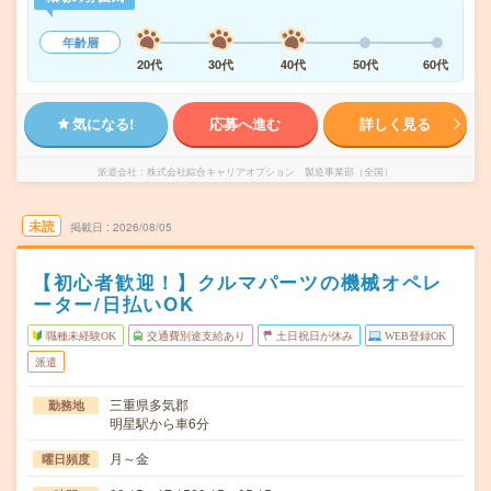
年齢層
20代
30代
40代
50代
60代
気になる!
応募へ進む
詳しく見る
派遣会社
株式会社綜合キャリアオプション 製造事業部（全国）
未読
掲載日
2026/08/05
【初心者歓迎！】クルマパーツの機械オペレ
ーター/日払いOK
職種未経験OK
交通費別途支給あり
土日祝日が休み
WEB登録OK
派遣
三重県多気郡
勤務地
明星駅から車6分
月～金
曜日頻度