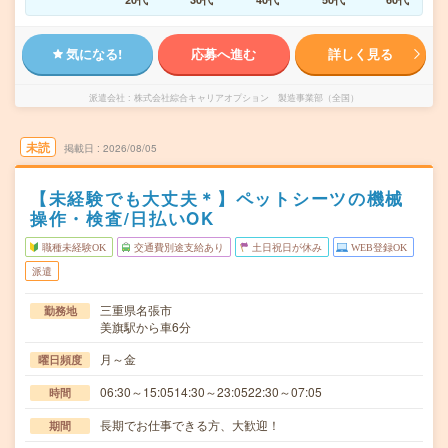
気になる!
応募へ進む
詳しく見る
派遣会社
株式会社綜合キャリアオプション 製造事業部（全国）
未読
掲載日
2026/08/05
【未経験でも大丈夫＊】ペットシーツの機械
操作・検査/日払いOK
職種未経験OK
交通費別途支給あり
土日祝日が休み
WEB登録OK
派遣
三重県名張市
勤務地
美旗駅から車6分
月～金
曜日頻度
06:30～15:0514:30～23:0522:30～07:05
時間
長期でお仕事できる方、大歓迎！
期間