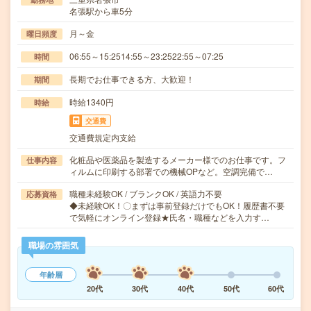
名張駅から車5分
月～金
曜日頻度
06:55～15:2514:55～23:2522:55～07:25
時間
長期でお仕事できる方、大歓迎！
期間
時給1340円
時給
交通費
交通費規定内支給
化粧品や医薬品を製造するメーカー様でのお仕事です。フ
仕事内容
ィルムに印刷する部署での機械OPなど。空調完備で…
職種未経験OK / ブランクOK / 英語力不要
応募資格
◆未経験OK！〇まずは事前登録だけでもOK！履歴書不要
で気軽にオンライン登録★氏名・職種などを入力す…
職場の雰囲気
年齢層
20代
30代
40代
50代
60代