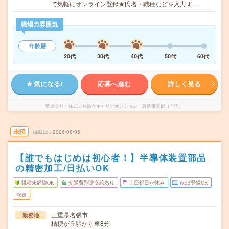
で気軽にオンライン登録★氏名・職種などを入力す…
職場の雰囲気
年齢層
20代
30代
40代
50代
60代
気になる!
応募へ進む
詳しく見る
派遣会社
株式会社綜合キャリアオプション 製造事業部（全国）
未読
掲載日
2026/08/05
【誰でもはじめは初心者！】半導体装置部品
の精密加工/日払いOK
職種未経験OK
交通費別途支給あり
土日祝日が休み
WEB登録OK
派遣
三重県名張市
勤務地
桔梗が丘駅から車8分