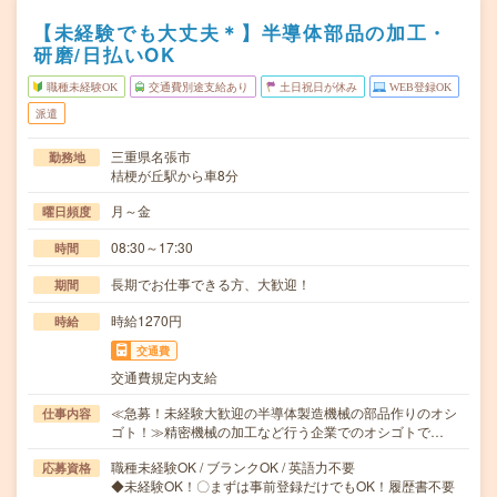
【未経験でも大丈夫＊】半導体部品の加工・
研磨/日払いOK
職種未経験OK
交通費別途支給あり
土日祝日が休み
WEB登録OK
派遣
三重県名張市
勤務地
桔梗が丘駅から車8分
月～金
曜日頻度
08:30～17:30
時間
長期でお仕事できる方、大歓迎！
期間
時給1270円
時給
交通費
交通費規定内支給
≪急募！未経験大歓迎の半導体製造機械の部品作りのオシ
仕事内容
ゴト！≫精密機械の加工など行う企業でのオシゴトで…
職種未経験OK / ブランクOK / 英語力不要
応募資格
◆未経験OK！〇まずは事前登録だけでもOK！履歴書不要