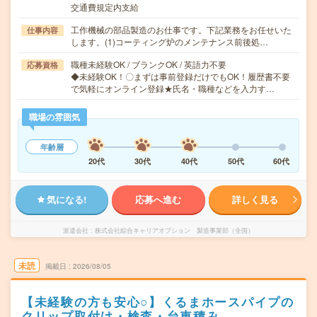
交通費規定内支給
工作機械の部品製造のお仕事です。下記業務をお任せいた
仕事内容
します。(1)コーティング炉のメンテナンス前後処…
職種未経験OK / ブランクOK / 英語力不要
応募資格
◆未経験OK！〇まずは事前登録だけでもOK！履歴書不要
で気軽にオンライン登録★氏名・職種などを入力す…
職場の雰囲気
年齢層
20代
30代
40代
50代
60代
気になる!
応募へ進む
詳しく見る
派遣会社
株式会社綜合キャリアオプション 製造事業部（全国）
未読
掲載日
2026/08/05
【未経験の方も安心○】くるまホースパイプの
クリップ取付け・検査・台車積み