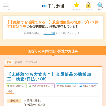
メニュー
気になる!
ログイン
検索
【未経験でも活躍できる！】航空機部品の研磨・プレス操
作/日払いOK
のお仕事情報は、掲載が終了しています
掲載時の情報は、
ページ下部
からご覧いただけます。
お探しの条件に近い派遣のお仕事
未読
掲載日
2026/08/07
【未経験でも大丈夫＊】金属部品の機械加
工・検査/日払いOK
職種未経験OK
交通費別途支給あり
土日祝日が休み
WEB登録OK
派遣
三重県三重郡
勤務地
保々駅から車7分