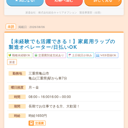
派遣会社
株式会社綜合キャリアオプション 製造事業部（全国）
未読
掲載日
2026/08/06
【未経験でも活躍できる！】家庭用ラップの
製造オペレーター/日払いOK
職種未経験OK
交通費別途支給あり
土日祝日が休み
WEB登録OK
派遣
三重県亀山市
勤務地
亀山(三重県)駅から車7分
月～金
曜日頻度
08:00～16:0016:00～00:00
時間
長期でお仕事できる方、大歓迎！
期間
時給1650円
時給
交通費