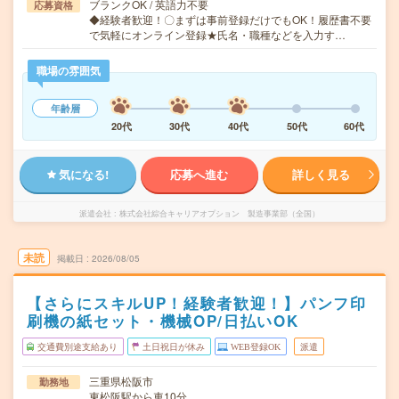
ブランクOK / 英語力不要
応募資格
◆経験者歓迎！〇まずは事前登録だけでもOK！履歴書不要
で気軽にオンライン登録★氏名・職種などを入力す…
職場の雰囲気
年齢層
20代
30代
40代
50代
60代
気になる!
応募へ進む
詳しく見る
派遣会社
株式会社綜合キャリアオプション 製造事業部（全国）
未読
掲載日
2026/08/05
【さらにスキルUP！経験者歓迎！】パンフ印
刷機の紙セット・機械OP/日払いOK
交通費別途支給あり
土日祝日が休み
WEB登録OK
派遣
三重県松阪市
勤務地
東松阪駅から車10分