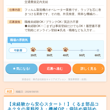
交通費規定内支給
フィルム製造機のオペレーター業務です。ラップを芯に巻
仕事内容
きつける業務です。その他、外見検査、簡単な機械の…
職種未経験OK / ブランクOK / 英語力不要
応募資格
◆未経験OK！〇まずは事前登録だけでもOK！履歴書不要
で気軽にオンライン登録★氏名・職種などを入力す…
職場の雰囲気
年齢層
20代
30代
40代
50代
60代
気になる!
応募へ進む
詳しく見る
派遣会社
株式会社綜合キャリアオプション 製造事業部（全国）
未読
掲載日
2026/08/05
【未経験から安心スタート！】くるま部品コ
ネクタの原料投入・機械OP・袋詰め箱詰め