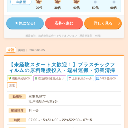
年齢層
20代
30代
40代
50代
60代
気になる!
応募へ進む
詳しく見る
派遣会社
株式会社綜合キャリアオプション 製造事業部（全国）
未読
掲載日
2026/08/05
【未経験スタート大歓迎！】プラスチックフ
ィルムの原料運搬投入・端材運搬・切替清掃
職種未経験OK
交通費別途支給あり
土日祝日が休み
WEB登録OK
派遣
三重県津市
勤務地
江戸橋駅から車9分
月～金
曜日頻度
07:00～15:4514:00～22:4522:30～07:15
時間