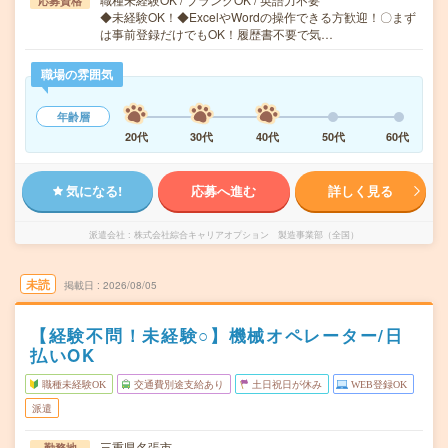
応募資格
◆未経験OK！◆ExcelやWordの操作できる方歓迎！〇まず
は事前登録だけでもOK！履歴書不要で気…
職場の雰囲気
年齢層
20代
30代
40代
50代
60代
気になる!
応募へ進む
詳しく見る
派遣会社
株式会社綜合キャリアオプション 製造事業部（全国）
未読
掲載日
2026/08/05
【経験不問！未経験○】機械オペレーター/日
払いOK
職種未経験OK
交通費別途支給あり
土日祝日が休み
WEB登録OK
派遣
三重県名張市
勤務地