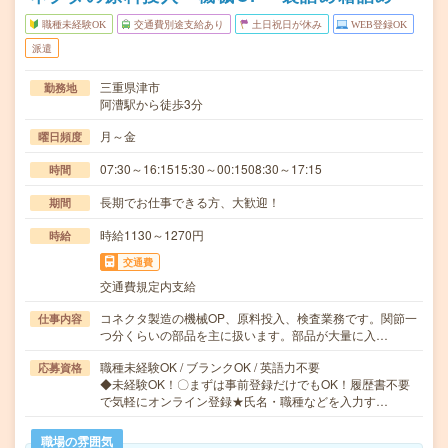
職種未経験OK
交通費別途支給あり
土日祝日が休み
WEB登録OK
派遣
三重県津市
勤務地
阿漕駅から徒歩3分
月～金
曜日頻度
07:30～16:1515:30～00:1508:30～17:15
時間
長期でお仕事できる方、大歓迎！
期間
時給1130～1270円
時給
交通費
交通費規定内支給
コネクタ製造の機械OP、原料投入、検査業務です。関節一
仕事内容
つ分くらいの部品を主に扱います。部品が大量に入…
職種未経験OK / ブランクOK / 英語力不要
応募資格
◆未経験OK！〇まずは事前登録だけでもOK！履歴書不要
で気軽にオンライン登録★氏名・職種などを入力す…
職場の雰囲気