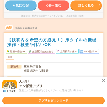
気になる!
応募へ進む
詳しく見る
派遣会社
株式会社綜合キャリアオプション 製造事業部（全国）
未読
掲載日
2026/08/05
【扶養内を希望の方必見！】床タイルの機械
操作・検査/日払いOK
職種未経験OK
交通費別途支給あり
土日祝日が休み
WEB登録OK
派遣
三重県伊賀市
勤務地
猪田道駅から車6分
月～金
曜日頻度
大人気！
エン派遣アプリ
07:50～17:0515:50～01:0520:50～08:05
時間
派遣のお仕事情報がたくさん！プッシュ通知で受け取ろう！
長期でお仕事できる方、大歓迎！
期間
アプリをダウンロード
時給1340円
時給