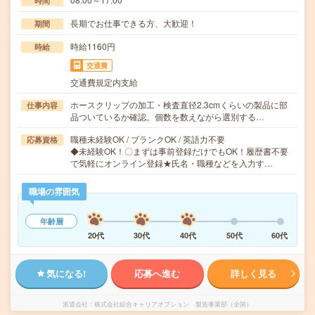
時間
長期でお仕事できる方、大歓迎！
期間
時給1160円
時給
交通費
交通費規定内支給
ホースクリップの加工・検査直径2.3cmくらいの製品に部
仕事内容
品ついているか確認。個数を数えながら選別する…
職種未経験OK / ブランクOK / 英語力不要
応募資格
◆未経験OK！〇まずは事前登録だけでもOK！履歴書不要
で気軽にオンライン登録★氏名・職種などを入力す…
職場の雰囲気
年齢層
20代
30代
40代
50代
60代
気になる!
応募へ進む
詳しく見る
派遣会社
株式会社綜合キャリアオプション 製造事業部（全国）