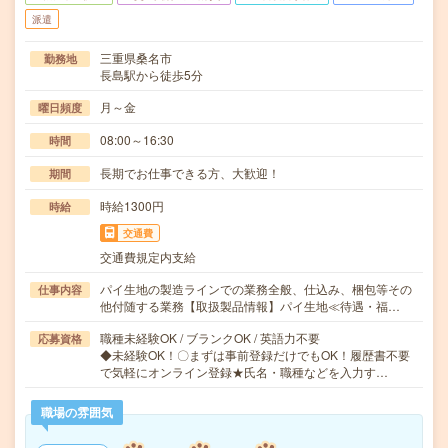
派遣
三重県桑名市
勤務地
長島駅から徒歩5分
月～金
曜日頻度
08:00～16:30
時間
長期でお仕事できる方、大歓迎！
期間
時給1300円
時給
交通費
交通費規定内支給
パイ生地の製造ラインでの業務全般、仕込み、梱包等その
仕事内容
他付随する業務【取扱製品情報】パイ生地≪待遇・福…
職種未経験OK / ブランクOK / 英語力不要
応募資格
◆未経験OK！〇まずは事前登録だけでもOK！履歴書不要
で気軽にオンライン登録★氏名・職種などを入力す…
職場の雰囲気