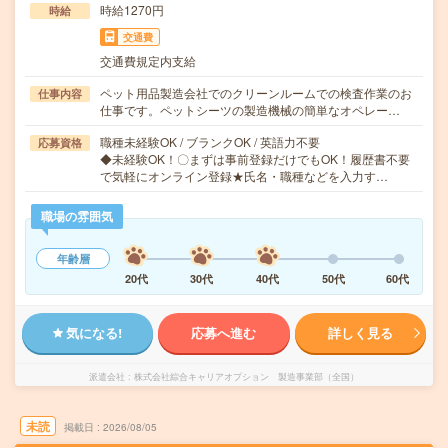
時給1270円
時給
交通費
交通費規定内支給
ペット用品製造会社でのクリーンルームでの検査作業のお
仕事内容
仕事です。ペットシーツの製造機械の簡単なオペレー…
職種未経験OK / ブランクOK / 英語力不要
応募資格
◆未経験OK！〇まずは事前登録だけでもOK！履歴書不要
で気軽にオンライン登録★氏名・職種などを入力す…
職場の雰囲気
年齢層
20代
30代
40代
50代
60代
気になる!
応募へ進む
詳しく見る
派遣会社
株式会社綜合キャリアオプション 製造事業部（全国）
未読
掲載日
2026/08/05