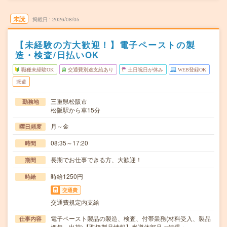
未読
掲載日
2026/08/05
【未経験の方大歓迎！】電子ペーストの製
造・検査/日払いOK
職種未経験OK
交通費別途支給あり
土日祝日が休み
WEB登録OK
派遣
三重県松阪市
勤務地
松阪駅から車15分
月～金
曜日頻度
08:35～17:20
時間
長期でお仕事できる方、大歓迎！
期間
時給1250円
時給
交通費
交通費規定内支給
電子ペースト製品の製造、検査、付帯業務(材料受入、製品
仕事内容
梱包、出荷)【取扱製品情報】半導体部品≪待遇・…