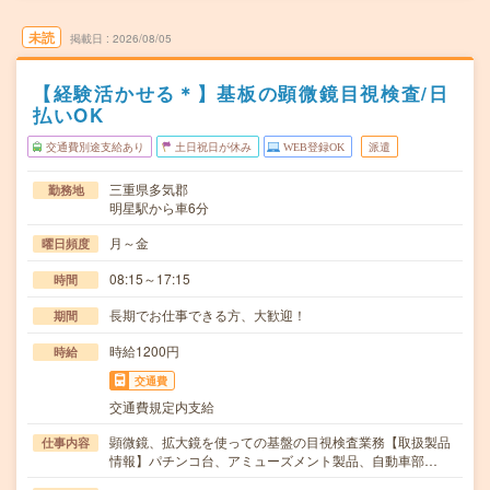
未読
掲載日
2026/08/05
【経験活かせる＊】基板の顕微鏡目視検査/日
払いOK
交通費別途支給あり
土日祝日が休み
WEB登録OK
派遣
三重県多気郡
勤務地
明星駅から車6分
月～金
曜日頻度
08:15～17:15
時間
長期でお仕事できる方、大歓迎！
期間
時給1200円
時給
交通費
交通費規定内支給
顕微鏡、拡大鏡を使っての基盤の目視検査業務【取扱製品
仕事内容
情報】パチンコ台、アミューズメント製品、自動車部…