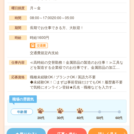
月～金
曜日頻度
08:00～17:0020:00～05:00
時間
長期でお仕事できる方、大歓迎！
期間
時給1600円
時給
交通費
交通費規定内支給
≪高時給の交替勤務！金属部品の製造のお仕事！≫工具な
仕事内容
どを製造する企業様でのお仕事です。金属部品の加工…
職種未経験OK / ブランクOK / 英語力不要
応募資格
◆未経験OK！〇まずは事前登録だけでもOK！履歴書不要
で気軽にオンライン登録★氏名・職種などを入力す…
職場の雰囲気
年齢層
20代
30代
40代
50代
60代
気になる!
応募へ進む
詳しく見る