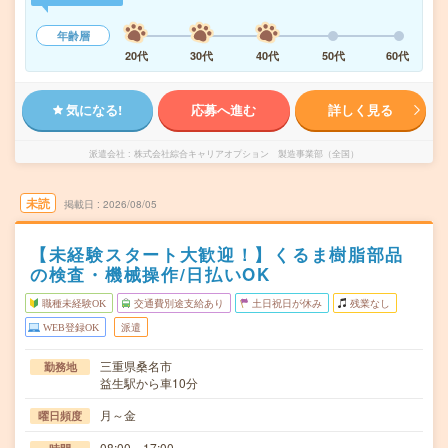
年齢層
20代
30代
40代
50代
60代
気になる!
応募へ進む
詳しく見る
派遣会社
株式会社綜合キャリアオプション 製造事業部（全国）
未読
掲載日
2026/08/05
【未経験スタート大歓迎！】くるま樹脂部品
の検査・機械操作/日払いOK
職種未経験OK
交通費別途支給あり
土日祝日が休み
残業なし
WEB登録OK
派遣
三重県桑名市
勤務地
益生駅から車10分
月～金
曜日頻度
08:00～17:00