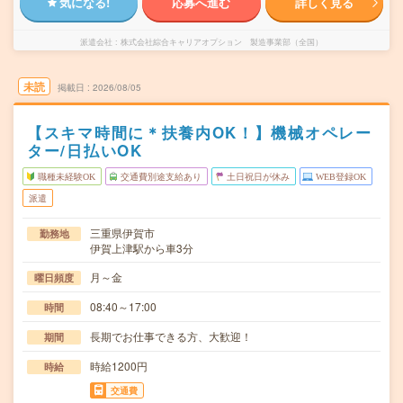
気になる!
応募へ進む
詳しく見る
派遣会社
株式会社綜合キャリアオプション 製造事業部（全国）
未読
掲載日
2026/08/05
【スキマ時間に＊扶養内OK！】機械オペレー
ター/日払いOK
職種未経験OK
交通費別途支給あり
土日祝日が休み
WEB登録OK
派遣
三重県伊賀市
勤務地
伊賀上津駅から車3分
月～金
曜日頻度
08:40～17:00
時間
長期でお仕事できる方、大歓迎！
期間
時給1200円
時給
交通費