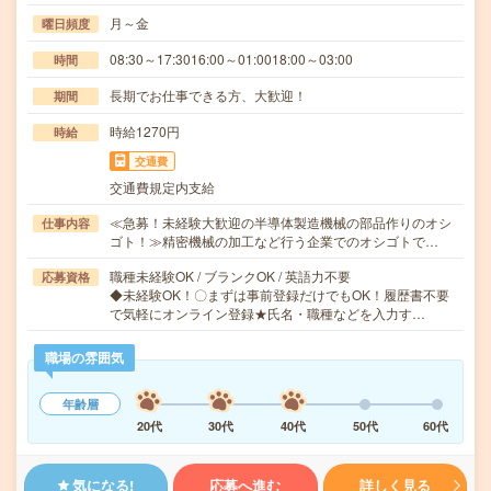
月～金
曜日頻度
08:30～17:3016:00～01:0018:00～03:00
時間
長期でお仕事できる方、大歓迎！
期間
時給1270円
時給
交通費
交通費規定内支給
≪急募！未経験大歓迎の半導体製造機械の部品作りのオシ
仕事内容
ゴト！≫精密機械の加工など行う企業でのオシゴトで…
職種未経験OK / ブランクOK / 英語力不要
応募資格
◆未経験OK！〇まずは事前登録だけでもOK！履歴書不要
で気軽にオンライン登録★氏名・職種などを入力す…
職場の雰囲気
年齢層
20代
30代
40代
50代
60代
気になる!
応募へ進む
詳しく見る