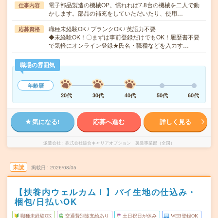
電子部品製造の機械OP。慣れれば7.8台の機械を二人で動
仕事内容
かします。部品の補充をしていただいたり、使用…
職種未経験OK / ブランクOK / 英語力不要
応募資格
◆未経験OK！〇まずは事前登録だけでもOK！履歴書不要
で気軽にオンライン登録★氏名・職種などを入力す…
職場の雰囲気
年齢層
20代
30代
40代
50代
60代
気になる!
応募へ進む
詳しく見る
派遣会社
株式会社綜合キャリアオプション 製造事業部（全国）
未読
掲載日
2026/08/05
【扶養内ウェルカム！】パイ生地の仕込み・
梱包/日払いOK
職種未経験OK
交通費別途支給あり
土日祝日が休み
WEB登録OK