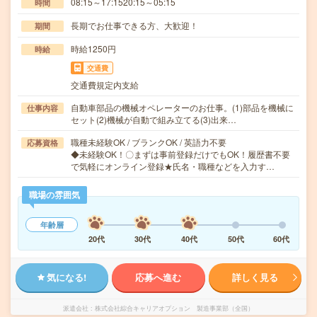
08:15～17:1520:15～05:15
時間
長期でお仕事できる方、大歓迎！
期間
時給1250円
時給
交通費
交通費規定内支給
自動車部品の機械オペレーターのお仕事。(1)部品を機械に
仕事内容
セット(2)機械が自動で組み立てる(3)出来…
職種未経験OK / ブランクOK / 英語力不要
応募資格
◆未経験OK！〇まずは事前登録だけでもOK！履歴書不要
で気軽にオンライン登録★氏名・職種などを入力す…
職場の雰囲気
年齢層
20代
30代
40代
50代
60代
気になる!
応募へ進む
詳しく見る
派遣会社
株式会社綜合キャリアオプション 製造事業部（全国）