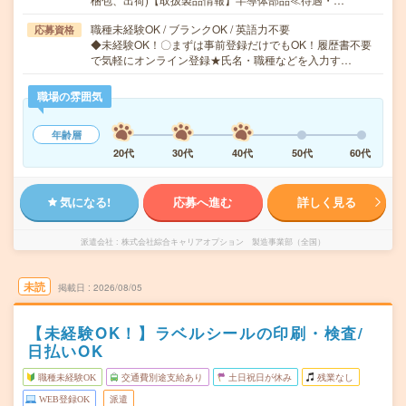
職種未経験OK / ブランクOK / 英語力不要
応募資格
◆未経験OK！〇まずは事前登録だけでもOK！履歴書不要
で気軽にオンライン登録★氏名・職種などを入力す…
職場の雰囲気
年齢層
20代
30代
40代
50代
60代
気になる!
応募へ進む
詳しく見る
派遣会社
株式会社綜合キャリアオプション 製造事業部（全国）
未読
掲載日
2026/08/05
【未経験OK！】ラベルシールの印刷・検査/
日払いOK
職種未経験OK
交通費別途支給あり
土日祝日が休み
残業なし
WEB登録OK
派遣