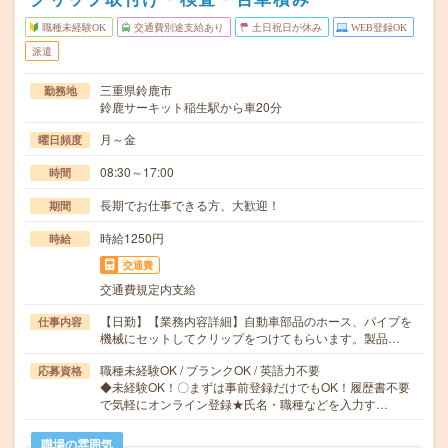
職種未経験OK
交通費別途支給あり
土日祝日が休み
WEB登録OK
派遣
三重県鈴鹿市
勤務地
鈴鹿サーキット稲生駅から車20分
月～金
曜日頻度
08:30～17:00
時間
長期でお仕事できる方、大歓迎！
期間
時給1250円
時給
交通費
交通費規定内支給
【日勤】【業務内容詳細】自動車部品のホース、パイプを
仕事内容
機械にセットしてクリップをつけてもらいます。製品…
職種未経験OK / ブランクOK / 英語力不要
応募資格
◆未経験OK！〇まずは事前登録だけでもOK！履歴書不要
で気軽にオンライン登録★氏名・職種などを入力す…
職場の雰囲気