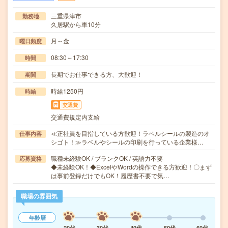
三重県津市
勤務地
久居駅から車10分
月～金
曜日頻度
08:30～17:30
時間
長期でお仕事できる方、大歓迎！
期間
時給1250円
時給
交通費
交通費規定内支給
≪正社員を目指している方歓迎！ラベルシールの製造のオ
仕事内容
シゴト！≫ラベルやシールの印刷を行っている企業様…
職種未経験OK / ブランクOK / 英語力不要
応募資格
◆未経験OK！◆ExcelやWordの操作できる方歓迎！〇まず
は事前登録だけでもOK！履歴書不要で気…
職場の雰囲気
年齢層
20代
30代
40代
50代
60代