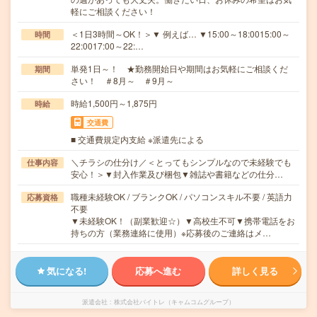
軽にご相談ください！
＜1日3時間～OK！＞▼ 例えば… ▼15:00～18:0015:00～
時間
22:0017:00～22:…
単発1日～！ ★勤務開始日や期間はお気軽にご相談くだ
期間
さい！ ＃8月～ ＃9月～
時給1,500円～1,875円
時給
交通費
■ 交通費規定内支給 ※派遣先による
＼チラシの仕分け／＜とってもシンプルなので未経験でも
仕事内容
安心！＞▼封入作業及び梱包▼雑誌や書籍などの仕分…
職種未経験OK / ブランクOK / パソコンスキル不要 / 英語力
応募資格
不要
▼未経験OK！（副業歓迎☆）▼高校生不可▼携帯電話をお
持ちの方（業務連絡に使用）※応募後のご連絡はメ…
気になる!
応募へ進む
詳しく見る
派遣会社
株式会社バイトレ（キャムコムグループ）