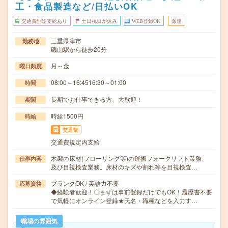
工・食品製造など/日払いOK
交通費別途支給あり
土日祝日が休み
WEB登録OK
派遣
三重県津市
勤務地
磯山駅から徒歩20分
月～金
曜日頻度
08:00～16:4516:30～01:00
時間
長期でお仕事できる方、大歓迎！
期間
時給1500円
時給
交通費
交通費規定内支給
木製の床材(フローリング等)の運搬フォークリフト業務、
仕事内容
及び目視検査業務。床材のキズや割れ等を目視検査…
ブランクOK / 英語力不要
応募資格
◆経験者歓迎！〇まずは事前登録だけでもOK！履歴書不要
で気軽にオンライン登録★氏名・職種などを入力す…
職場の雰囲気