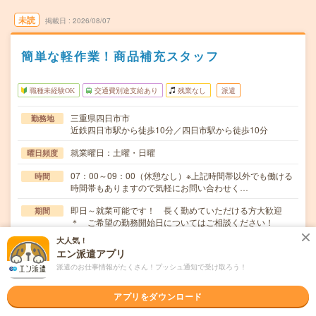
未読
掲載日
2026/08/07
簡単な軽作業！商品補充スタッフ
職種未経験OK
交通費別途支給あり
残業なし
派遣
三重県四日市市
勤務地
近鉄四日市駅から徒歩10分／四日市駅から徒歩10分
就業曜日：土曜・日曜
曜日頻度
07：00～09：00（休憩なし）※上記時間帯以外でも働ける
時間
時間帯もありますので気軽にお問い合わせく…
即日～就業可能です！ 長く勤めていただける方大歓迎
期間
＊ ご希望の勤務開始日についてはご相談ください！
大人気！
時給1250円
時給
エン派遣アプリ
交通費
派遣のお仕事情報がたくさん！プッシュ通知で受け取ろう！
別途支給（※会社規定あり） 車通勤可能
アプリをダウンロード
≪≪一般食品の品出しスタッフ大募集≫≫品揃え抜群、地
仕事内容
域に寄り添うスーパー！※お仕事内容・商品補充/売…