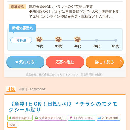
職種未経験OK / ブランクOK / 英語力不要
応募資格
◆未経験OK！〇まずは事前登録だけでもOK！履歴書不要
で気軽にオンライン登録★氏名・職種などを入力す…
職場の雰囲気
年齢層
20代
30代
40代
50代
60代
気になる!
応募へ進む
詳しく見る
派遣会社
株式会社綜合キャリアオプション 製造事業部（全国）
未読
掲載日
2026/08/07
《単発1日OK！日払い可》＊チラシのモクモ
クシール貼り
職種未経験OK
交通費別途支給あり
土日祝日が休み
WEB登録OK
派遣