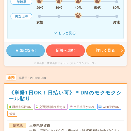
年齢層
20代
30代
40代
50代
60代
男女比率
女性
男性
もっと見る
気になる!
応募へ進む
詳しく見る
派遣会社
株式会社バイトレ（キャムコムグループ）
未読
掲載日
2026/08/08
《単発1日OK！日払い可》＊DMのモクモクシ
ール貼り
職種未経験OK
交通費別途支給あり
土日祝日が休み
WEB登録OK
派遣
三重県伊賀市
勤務地
伊賀上野駅からバイク・車---分／伊賀神戸駅からバイク・