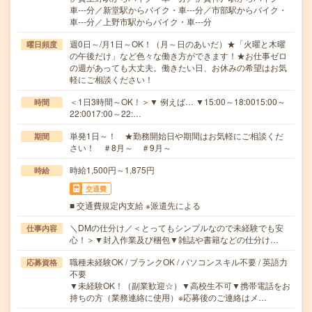
車---分／新堂駅からバイク・車---分／市部駅からバイク・
車---分／上野市駅からバイク・車---分
週0日～/月1日～OK！（月～日のあいだ）★「火曜と木曜
曜日頻度
の午後だけ」など色々な働き方ができます！★お仕事ゼロ
の週があっても大丈夫。働きたい日、お休みの希望はお気
軽にご相談ください！
＜1日3時間～OK！＞▼ 例えば… ▼15:00～18:0015:00～
時間
22:0017:00～22:…
単発1日～！ ★勤務開始日や期間はお気軽にご相談くだ
期間
さい！ ＃8月～ ＃9月～
時給1,500円～1,875円
時給
交通費
■ 交通費規定内支給 ※派遣先による
＼DMの仕分け／＜とってもシンプルなので未経験でも安
仕事内容
心！＞▼封入作業及び梱包▼雑誌や書籍などの仕分け…
職種未経験OK / ブランクOK / パソコンスキル不要 / 英語力
応募資格
不要
▼未経験OK！（副業歓迎☆）▼高校生不可▼携帯電話をお
持ちの方（業務連絡に使用）※応募後のご連絡はメ…