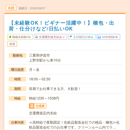
未読
掲載日
2026/08/07
【未経験OK！ビギナー活躍中！】梱包・出
荷・仕分けなど/日払いOK
職種未経験OK
交通費別途支給あり
土日祝日が休み
WEB登録OK
派遣
三重県伊賀市
勤務地
上野市駅から車10分
月～金
曜日頻度
18:00～02:30
時間
長期でお仕事できる方、大歓迎！
期間
時給1230～1538円
時給
交通費
交通費規定内支給
≪高時給で夜勤固定！化粧品製造会社での検品・梱包≫化
仕事内容
粧品製造会社でのお仕事です。クリーンルーム内でラ…