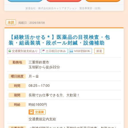
派遣会社
株式会社綜合キャリアオプション 製造事業部（全国）
未読
掲載日
2026/08/08
【経験活かせる＊】医薬品の目視検査・包
装・組函装填・段ボール封緘・設備補助
交通費別途支給あり
土日祝日が休み
WEB登録OK
派遣
三重県鈴鹿市
勤務地
玉垣駅から徒歩22分
月～金
曜日頻度
08:25～17:00
時間
長期でお仕事できる方、大歓迎！
期間
時給1600円
時給
交通費
交通費規定内支給
≪製造経験活かせます！高時給の医薬品検査・包装のオシ