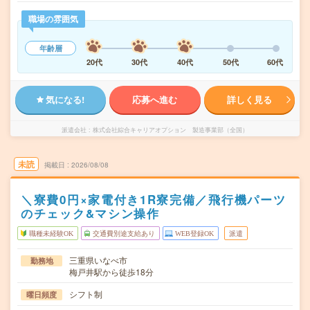
職場の雰囲気
年齢層
20代
30代
40代
50代
60代
気になる!
応募へ進む
詳しく見る
派遣会社
株式会社綜合キャリアオプション 製造事業部（全国）
未読
掲載日
2026/08/08
＼寮費0円×家電付き1R寮完備／飛行機パーツ
のチェック&マシン操作
職種未経験OK
交通費別途支給あり
WEB登録OK
派遣
三重県いなべ市
勤務地
梅戸井駅から徒歩18分
シフト制
曜日頻度