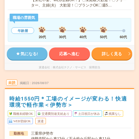
ター、主婦(夫) 大歓迎！〇ブランクOK〇週5…
職場の雰囲気
年齢層
20代
30代
40代
50代
60代
気になる!
応募へ進む
詳しく見る
派遣会社
株式会社テクノ・サービス 採用担当
未読
掲載日
2026/08/07
時給1550円＊工場のイメージが変わる！快適
環境で軽作業＜伊勢市＞
職種未経験OK
交通費別途支給あり
土日祝日が休み
残業なし
WEB登録OK
派遣
三重県伊勢市
勤務地
伊勢市駅から車13分／五十鈴ケ丘駅から車11分