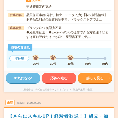
交通費
交通費規定内支給
品質保証事務(分析、検査、データ入力)【取扱製品情報】
仕事内容
飲料品飲料品の品質保証事務。ドラッグストアでよ…
ブランクOK / 英語力不要
応募資格
◆経験者歓迎！◆ExcelやWordの操作できる方歓迎！〇ま
ずは事前登録だけでもOK！履歴書不要で気…
職場の雰囲気
年齢層
20代
30代
40代
50代
60代
気になる!
応募へ進む
詳しく見る
派遣会社
株式会社綜合キャリアオプション 製造事業部（全国）
未読
掲載日
2026/08/07
【さらにスキルUP！経験者歓迎！】組立・加