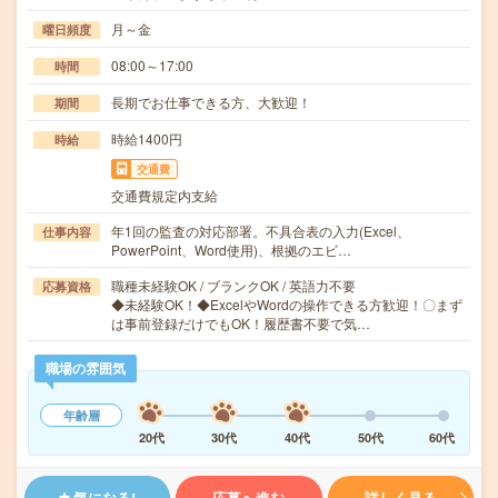
月～金
曜日頻度
08:00～17:00
時間
長期でお仕事できる方、大歓迎！
期間
時給1400円
時給
交通費
交通費規定内支給
年1回の監査の対応部署。不具合表の入力(Excel、
仕事内容
PowerPoint、Word使用)、根拠のエビ…
職種未経験OK / ブランクOK / 英語力不要
応募資格
◆未経験OK！◆ExcelやWordの操作できる方歓迎！〇まず
は事前登録だけでもOK！履歴書不要で気…
職場の雰囲気
年齢層
20代
30代
40代
50代
60代
気になる!
応募へ進む
詳しく見る