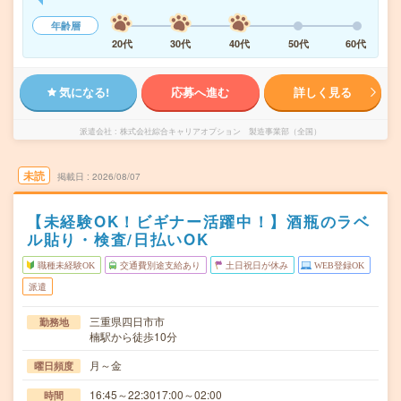
年齢層
20代
30代
40代
50代
60代
気になる!
応募へ進む
詳しく見る
派遣会社
株式会社綜合キャリアオプション 製造事業部（全国）
未読
掲載日
2026/08/07
【未経験OK！ビギナー活躍中！】酒瓶のラベ
ル貼り・検査/日払いOK
職種未経験OK
交通費別途支給あり
土日祝日が休み
WEB登録OK
派遣
三重県四日市市
勤務地
楠駅から徒歩10分
月～金
曜日頻度
16:45～22:3017:00～02:00
時間