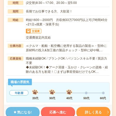
(2交替)8:30～17:00、20:30～翌5:00
時間
長期でお仕事できる方、大歓迎！
期間
時給1600～2000円 月収例33万7000円以上可(7時間45分
時給
×21日+残業・深夜手当)
交通費
交通費規定内支給
≪クルマ・船舶・航空機に使用する製品の製造≫・型枠に
仕事内容
原材料の投入&加工後の製品チェック・型枠に砂や蝋…
職種未経験OK / ブランクOK / パソコンスキル不要 / 英語力
応募資格
不要
◆未経験OK！◆アーク溶接・玉かけ・クレーンの資格・経
験のある方も歓迎！〇まずは事前登録だけでもOK…
職場の雰囲気
年齢層
20代
30代
40代
50代
60代
気になる!
応募へ進む
詳しく見る