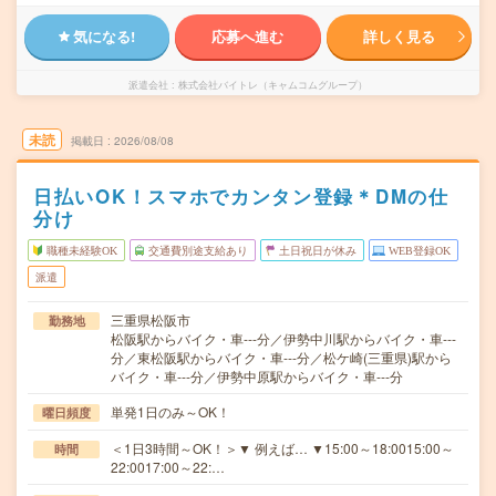
気になる!
応募へ進む
詳しく見る
派遣会社
株式会社バイトレ（キャムコムグループ）
未読
掲載日
2026/08/08
日払いOK！スマホでカンタン登録＊DMの仕
分け
職種未経験OK
交通費別途支給あり
土日祝日が休み
WEB登録OK
派遣
三重県松阪市
勤務地
松阪駅からバイク・車---分／伊勢中川駅からバイク・車---
分／東松阪駅からバイク・車---分／松ケ崎(三重県)駅から
バイク・車---分／伊勢中原駅からバイク・車---分
単発1日のみ～OK！
曜日頻度
＜1日3時間～OK！＞▼ 例えば… ▼15:00～18:0015:00～
時間
22:0017:00～22:…