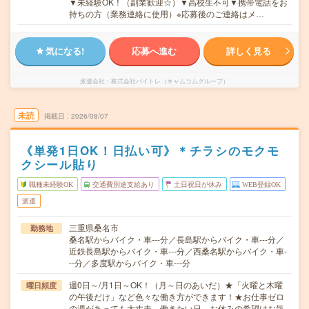
▼未経験OK！（副業歓迎☆）▼高校生不可▼携帯電話をお
持ちの方（業務連絡に使用）※応募後のご連絡はメ…
気になる!
応募へ進む
詳しく見る
派遣会社
株式会社バイトレ（キャムコムグループ）
未読
掲載日
2026/08/07
《単発1日OK！日払い可》＊チラシのモクモ
クシール貼り
職種未経験OK
交通費別途支給あり
土日祝日が休み
WEB登録OK
派遣
三重県桑名市
勤務地
桑名駅からバイク・車---分／長島駅からバイク・車---分／
近鉄長島駅からバイク・車---分／西桑名駅からバイク・車-
--分／多度駅からバイク・車---分
週0日～/月1日～OK！（月～日のあいだ）★「火曜と木曜
曜日頻度
の午後だけ」など色々な働き方ができます！★お仕事ゼロ
の週があっても大丈夫。働きたい日、お休みの希望はお気