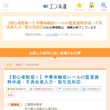
メニュー
気になる!
ログイン
検索
【初心者歓迎！】半導体輸送レールの監査資料作成・不具
合表入力・取引先対応
のお仕事情報は、掲載が終了しています
掲載時の情報は、
ページ下部
からご覧いただけます。
お探しの条件に近い派遣のお仕事
未読
掲載日
2026/08/08
【初心者歓迎！】半導体輸送レールの監査資
料作成・不具合表入力・取引先対応
職種未経験OK
交通費別途支給あり
土日祝日が休み
WEB登録OK
派遣
三重県伊勢市
勤務地
五十鈴ケ丘駅から車13分