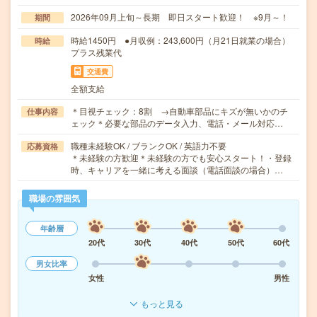
2026年09月上旬～長期 即日スタート歓迎！ ※9月～！
期間
時給1450円 ●月収例：243,600円（月21日就業の場合）
時給
プラス残業代
交通費
全額支給
＊目視チェック：8割 →自動車部品にキズが無いかのチ
仕事内容
ェック＊必要な部品のデータ入力、電話・メール対応…
職種未経験OK / ブランクOK / 英語力不要
応募資格
＊未経験の方歓迎＊未経験の方でも安心スタート！・登録
時、キャリアを一緒に考える面談（電話面談の場合）…
職場の雰囲気
年齢層
20代
30代
40代
50代
60代
男女比率
女性
男性
もっと見る