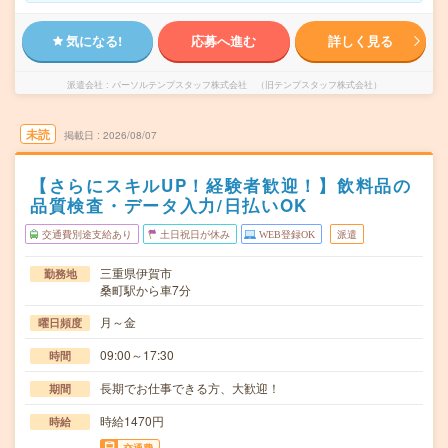
気になる!
応募へ進む
詳しく見る
派遣会社
パーソルテンプスタッフ株式会社 （旧テンプスタッフ株式会社）
未読
掲載日
2026/08/07
【さらにスキルUP！経験者歓迎！】飲料品の
品質検査・データ入力/日払いOK
交通費別途支給あり
土日祝日が休み
WEB登録OK
派遣
三重県伊賀市
勤務地
桑町駅から車7分
月～金
曜日頻度
09:00～17:30
時間
長期でお仕事できる方、大歓迎！
期間
時給1470円
時給