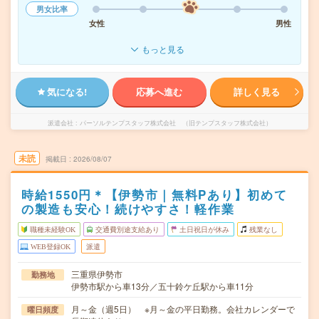
男女比率
女性
男性
もっと見る
気になる!
応募へ進む
詳しく見る
派遣会社
パーソルテンプスタッフ株式会社 （旧テンプスタッフ株式会社）
未読
掲載日
2026/08/07
時給1550円＊【伊勢市｜無料Pあり】初めて
の製造も安心！続けやすさ！軽作業
職種未経験OK
交通費別途支給あり
土日祝日が休み
残業なし
WEB登録OK
派遣
三重県伊勢市
勤務地
伊勢市駅から車13分／五十鈴ケ丘駅から車11分
月～金（週5日） ※月～金の平日勤務。会社カレンダーで
曜日頻度