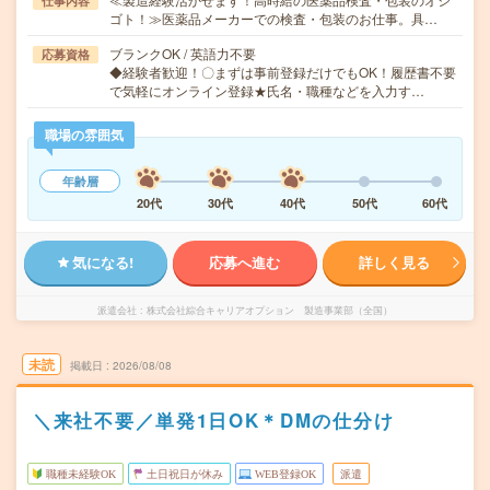
仕事内容
ゴト！≫医薬品メーカーでの検査・包装のお仕事。具…
ブランクOK / 英語力不要
応募資格
◆経験者歓迎！〇まずは事前登録だけでもOK！履歴書不要
で気軽にオンライン登録★氏名・職種などを入力す…
職場の雰囲気
年齢層
20代
30代
40代
50代
60代
気になる!
応募へ進む
詳しく見る
派遣会社
株式会社綜合キャリアオプション 製造事業部（全国）
未読
掲載日
2026/08/08
＼来社不要／単発1日OK＊DMの仕分け
職種未経験OK
土日祝日が休み
WEB登録OK
派遣