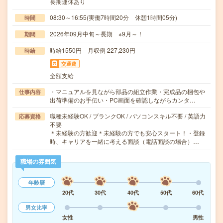
長期連休あり
08:30～16:55(実働7時間20分 休憩1時間05分)
時間
2026年09月中旬～長期 ※9月～！
期間
時給1550円 月収例 227,230円
時給
交通費
全額支給
・マニュアルを見ながら部品の組立作業・完成品の梱包や
仕事内容
出荷準備のお手伝い・PC画面を確認しながらカンタ…
職種未経験OK / ブランクOK / パソコンスキル不要 / 英語力
応募資格
不要
＊未経験の方歓迎＊未経験の方でも安心スタート！・登録
時、キャリアを一緒に考える面談（電話面談の場合）…
職場の雰囲気
年齢層
20代
30代
40代
50代
60代
男女比率
女性
男性