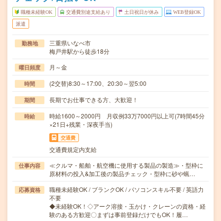
職種未経験OK
交通費別途支給あり
土日祝日が休み
WEB登録OK
派遣
三重県いなべ市
勤務地
梅戸井駅から徒歩18分
月～金
曜日頻度
(2交替)8:30～17:00、20:30～翌5:00
時間
長期でお仕事できる方、大歓迎！
期間
時給1600～2000円 月収例33万7000円以上可(7時間45分
時給
×21日+残業・深夜手当)
交通費
交通費規定内支給
≪クルマ・船舶・航空機に使用する製品の製造≫・型枠に
仕事内容
原材料の投入&加工後の製品チェック・型枠に砂や蝋…
職種未経験OK / ブランクOK / パソコンスキル不要 / 英語力
応募資格
不要
◆未経験OK！◇アーク溶接・玉かけ・クレーンの資格・経
験のある方歓迎〇まずは事前登録だけでもOK！履…