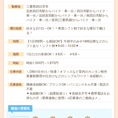
三重県四日市市
勤務地
近鉄四日市駅からバイク・車---分／四日市駅からバイク・
車---分／近鉄富田駅からバイク・車---分／南四日市駅から
バイク・車---分／富田(三重県)駅からバイク・車---分
好きな日1日～OK！＊希望シフト制で好きな曜日で働け
曜日頻度
る！
【1日3時間～も相談OK!】午前中のみや18時以降などのシ
時間
フトあり！シフト例▼9:00～12:00▼…
1日だけの単発OK！＃8月～ ＃9月～
期間
時給1,500円～1,875円
時給
＼DMの仕分け／快適！オフィスなど室内のカンタン軽作
仕事内容
業書類整理や仕分けなどのシンプルワーク！未経験の…
職種未経験OK / ブランクOK / パソコンスキル不要 / 英語力
応募資格
不要
▼未経験OK！（副業歓迎☆）▼高校生不可▼携帯電話をお
持ちの方（業務連絡に使用）※応募後のご連絡はメ…
職場の雰囲気