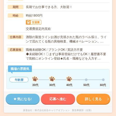
長期でお仕事できる方、大歓迎！
期間
時給1800円
時給
交通費
交通費規定内支給
酒類の製造ラインお酒が充填された瓶のラベル張り、ライ
仕事内容
ンで流れてくる瓶の異物検査、機械オペレーション。…
職種未経験OK / ブランクOK / 英語力不要
応募資格
◆未経験OK！〇まずは事前登録だけでもOK！履歴書不要
で気軽にオンライン登録★氏名・職種などを入力す…
職場の雰囲気
年齢層
20代
30代
40代
50代
60代
気になる!
応募へ進む
詳しく見る
派遣会社
株式会社綜合キャリアオプション 製造事業部（全国）