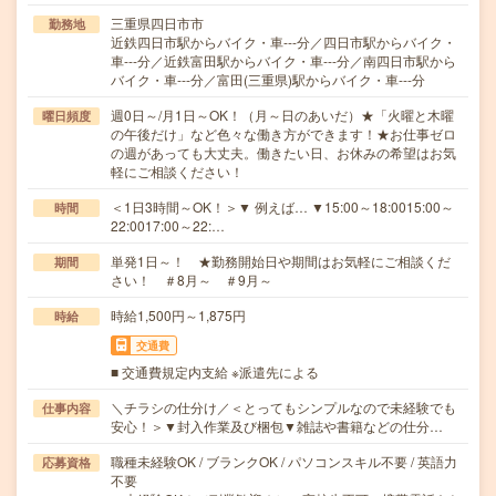
三重県四日市市
勤務地
近鉄四日市駅からバイク・車---分／四日市駅からバイク・
車---分／近鉄富田駅からバイク・車---分／南四日市駅から
バイク・車---分／富田(三重県)駅からバイク・車---分
週0日～/月1日～OK！（月～日のあいだ）★「火曜と木曜
曜日頻度
の午後だけ」など色々な働き方ができます！★お仕事ゼロ
の週があっても大丈夫。働きたい日、お休みの希望はお気
軽にご相談ください！
＜1日3時間～OK！＞▼ 例えば… ▼15:00～18:0015:00～
時間
22:0017:00～22:…
単発1日～！ ★勤務開始日や期間はお気軽にご相談くだ
期間
さい！ ＃8月～ ＃9月～
時給1,500円～1,875円
時給
交通費
■ 交通費規定内支給 ※派遣先による
＼チラシの仕分け／＜とってもシンプルなので未経験でも
仕事内容
安心！＞▼封入作業及び梱包▼雑誌や書籍などの仕分…
職種未経験OK / ブランクOK / パソコンスキル不要 / 英語力
応募資格
不要