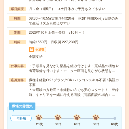
月～金（週5日） ※土日休みで予定も立てやすい
曜日頻度
08:30～16:55(実働7時間20分 休憩1時間05分)※日勤のみ
時間
で生活リズムも整えやすい
2026年10月上旬～長期 ※10月～！
期間
時給1550円 月収例 227,230円
時給
交通費
全額支給
・手順書を見ながら部品を組み付けます・完成品の梱包や
仕事内容
出荷準備を行います・モニター画面を見ながら状態を…
職種未経験OK / ブランクOK / パソコンスキル不要 / 英語力
応募資格
不要
＊未経験の方歓迎＊未経験の方でも安心スタート！・登録
時、キャリアを一緒に考える面談（電話面談の場合）…
職場の雰囲気
年齢層
20代
30代
40代
50代
60代