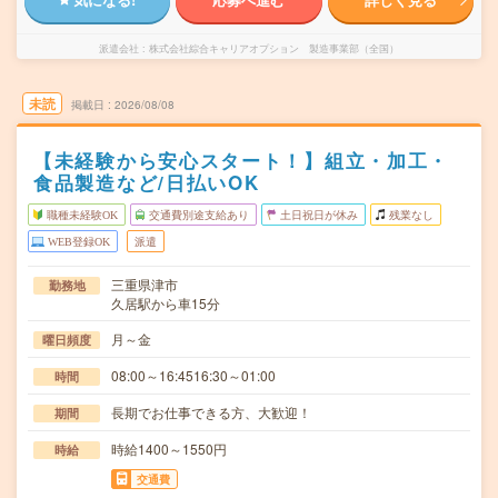
派遣会社
株式会社綜合キャリアオプション 製造事業部（全国）
未読
掲載日
2026/08/08
【未経験から安心スタート！】組立・加工・
食品製造など/日払いOK
職種未経験OK
交通費別途支給あり
土日祝日が休み
残業なし
WEB登録OK
派遣
三重県津市
勤務地
久居駅から車15分
月～金
曜日頻度
08:00～16:4516:30～01:00
時間
長期でお仕事できる方、大歓迎！
期間
時給1400～1550円
時給
交通費