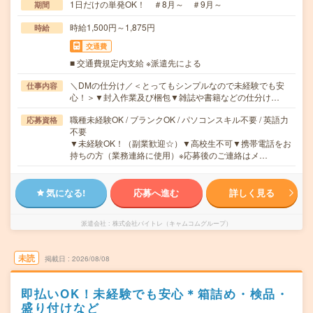
1日だけの単発OK！ ＃8月～ ＃9月～
期間
時給1,500円～1,875円
時給
交通費
■ 交通費規定内支給 ※派遣先による
＼DMの仕分け／＜とってもシンプルなので未経験でも安
仕事内容
心！＞▼封入作業及び梱包▼雑誌や書籍などの仕分け…
職種未経験OK / ブランクOK / パソコンスキル不要 / 英語力
応募資格
不要
▼未経験OK！（副業歓迎☆）▼高校生不可▼携帯電話をお
持ちの方（業務連絡に使用）※応募後のご連絡はメ…
気になる!
応募へ進む
詳しく見る
派遣会社
株式会社バイトレ（キャムコムグループ）
未読
掲載日
2026/08/08
即払いOK！未経験でも安心＊箱詰め・検品・
盛り付けなど