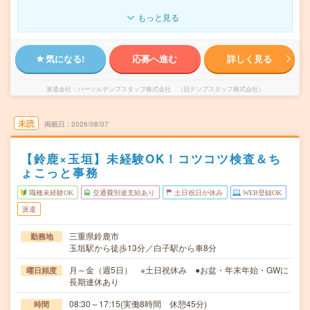
もっと見る
気になる!
応募へ進む
詳しく見る
派遣会社
パーソルテンプスタッフ株式会社 （旧テンプスタッフ株式会社）
未読
掲載日
2026/08/07
【鈴鹿×玉垣】未経験OK！コツコツ検査＆ち
ょこっと事務
職種未経験OK
交通費別途支給あり
土日祝日が休み
WEB登録OK
派遣
三重県鈴鹿市
勤務地
玉垣駅から徒歩13分／白子駅から車8分
月～金（週5日） ※土日祝休み ●お盆・年末年始・GWに
曜日頻度
長期連休あり
08:30～17:15(実働8時間 休憩45分)
時間