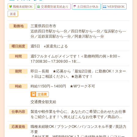
職種未経験OK
交通費別途支給あり
土日祝日が休み
WEB登録OK
派遣
三重県四日市市
勤務地
近鉄四日市駅から---分／四日市駅から---分／塩浜駅から---
分／近鉄富田駅から---分／阿倉川駅から---分
週5日 ※派遣先による
曜日頻度
週5フルタイムがメインです！＜勤務時間の例＞8:00～
時間
17:008:30～17:309:00～18:…
即日～長期 ★応募から「最短2日後」に勤務OK！スター
期間
ト日はご相談ください。★急募です！
時給1150円～1400円 ★Wワーク不可
時給
交通費
交通費全額支給
製造や軽作業を中心に、あなたのご希望に合わせたお仕事
仕事内容
をご紹介します！＼例えばこんなお仕事です／商品の…
職種未経験OK / ブランクOK / パソコンスキル不要 / 英語力
応募資格
不要
【来社不要、WEB登録OK！】〇未経験大歓迎！〇フリー