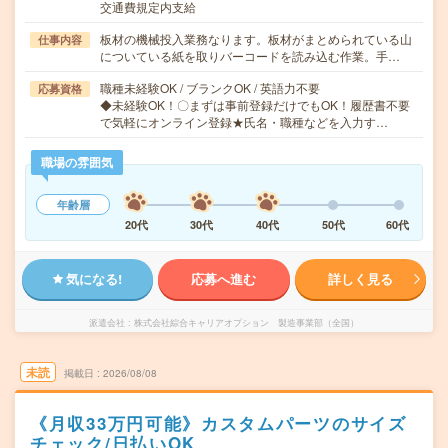
交通費規定内支給
板材の機械投入業務なります。板材がまとめられている山
仕事内容
についている紙を取りバーコードを読み込む作業。手…
職種未経験OK / ブランクOK / 英語力不要
応募資格
◆未経験OK！〇まずは事前登録だけでもOK！履歴書不要
で気軽にオンライン登録★氏名・職種などを入力す…
職場の雰囲気
年齢層
20代
30代
40代
50代
60代
気になる!
応募へ進む
詳しく見る
派遣会社
株式会社綜合キャリアオプション 製造事業部（全国）
未読
掲載日
2026/08/08
《月収33万円可能》カスタムパーツのサイズ
チェック/日払いOK