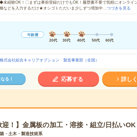
◆未経験OK！〇まずは事前登録だけでもOK！履歴書不要で気軽にオンライ
種などを入力するだけ★オシゴトただいま少しずつ増加中…
つづきを見る
年齢層
20代
30代
40代
50代
60代
株式会社綜合キャリアオプション 製造事業部（全国）
応募する
詳し
になる！
歓迎！】金属板の加工・溶接・組立/日払いOK
築・土木・製造技術系