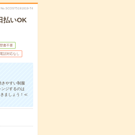
No.SCOST5191819-T4
日払いOK
歴書不要
電話対応なし
動きやすい制服
レンジするのは
いきましょう！≪