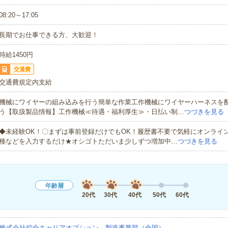
08:20～17:05
長期でお仕事できる方、大歓迎！
時給1450円
交通費
交通費規定内支給
機械にワイヤーの組み込みを行う簡単な作業工作機械にワイヤーハーネスを
う【取扱製品情報】工作機械≪待遇・福利厚生≫・日払い制…
つづきを見る
◆未経験OK！〇まずは事前登録だけでもOK！履歴書不要で気軽にオンライ
種などを入力するだけ★オシゴトただいま少しずつ増加中…
つづきを見る
年齢層
20代
30代
40代
50代
60代
株式会社綜合キャリアオプション 製造事業部（全国）