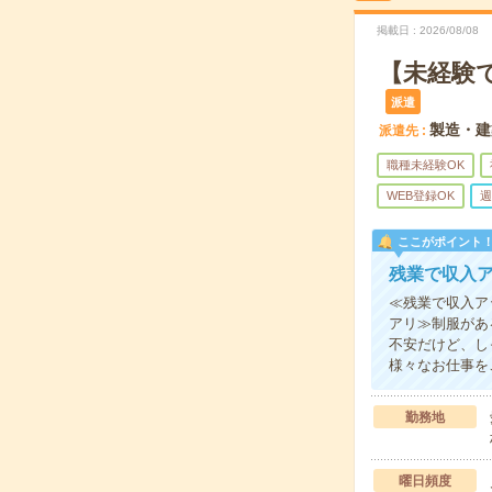
掲載日
2026/08/08
【未経験
派遣
製造・建
派遣先
職種未経験OK
WEB登録OK
週
ここがポイント
残業で収入
≪残業で収入ア
アリ≫制服があ
不安だけど、し
様々なお仕事を
勤務地
曜日頻度