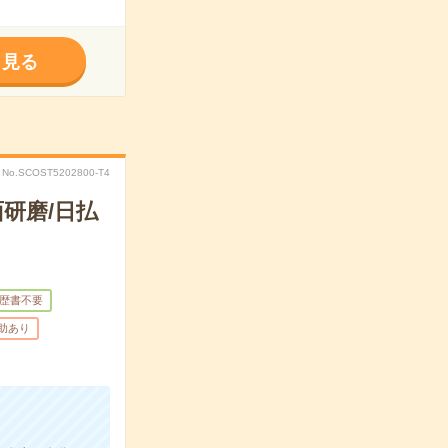
く見る
No.SCOST5202800-T4
研磨/日払
歴書不要
補助あり