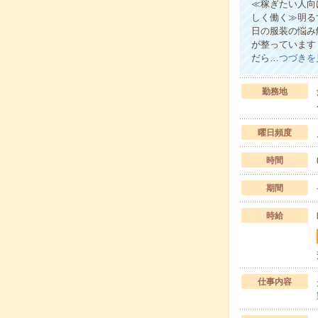
≪稼ぎたい人向
しく働く≫明る
日の服装の悩み
が整っています
だら…
つづきを
勤務地
曜日頻度
時間
期間
時給
仕事内容