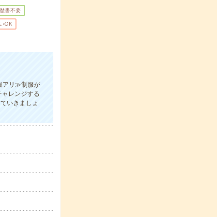
歴書不要
いOK
服アリ≫制服が
チャレンジする
していきましょ