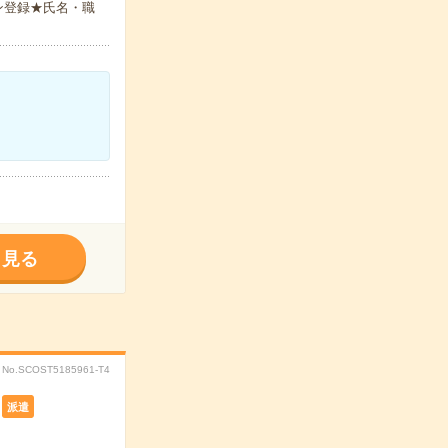
ン登録★氏名・職
く見る
No.SCOST5185961-T4
派遣