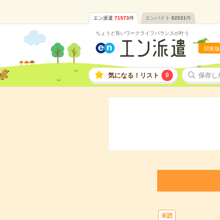
エン派遣
71573
件
エンバイト
82531
件
ちょうど良いワークライフバランスが叶う
関東版
気になる！リスト
0
保存し
未読