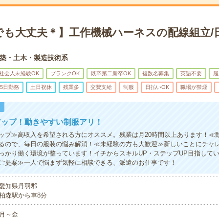
でも大丈夫＊】工作機械ハーネスの配線組立/
築・土木・製造技術系
社会人未経験OK
ブランクOK
既卒第二新卒OK
複数名募集
英語不要
履
5日勤務
土日祝休
残業多
交費支給
制服
日払いOK
職場が禁煙
！
アップ！動きやすい制服アリ！
ップ≫高収入を希望される方にオススメ。残業は月20時間以上あります！≪
るので、毎日の服装の悩み解消！≪未経験の方も大歓迎≫新しいことにチャ
っかり働く環境が整っています！イチからスキルUP・ステップUP目指して
ご提案≫一人で悩まず気軽に相談できる、派遣のお仕事です！
愛知県丹羽郡
柏森駅から車8分
月～金