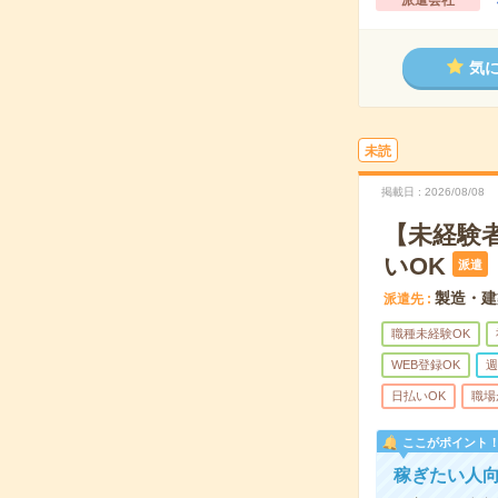
派遣会社
気
未読
掲載日
2026/08/08
【未経験
いOK
派遣
製造・建
派遣先
職種未経験OK
WEB登録OK
週
日払いOK
職場
ここがポイント
稼ぎたい人