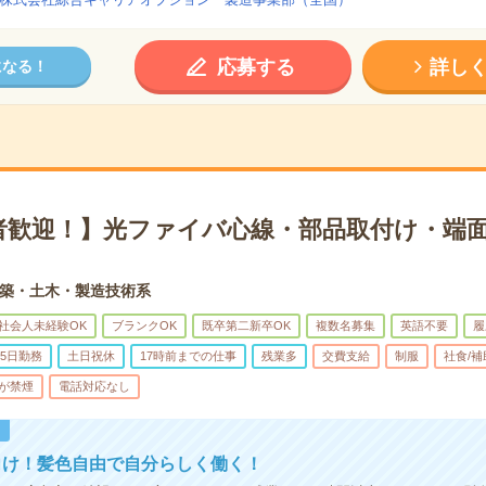
応募する
詳し
になる！
者歓迎！】光ファイバ心線・部品取付け・端面
築・土木・製造技術系
社会人未経験OK
ブランクOK
既卒第二新卒OK
複数名募集
英語不要
履
5日勤務
土日祝休
17時前までの仕事
残業多
交費支給
制服
社食/
が禁煙
電話対応なし
！
向け！髪色自由で自分らしく働く！