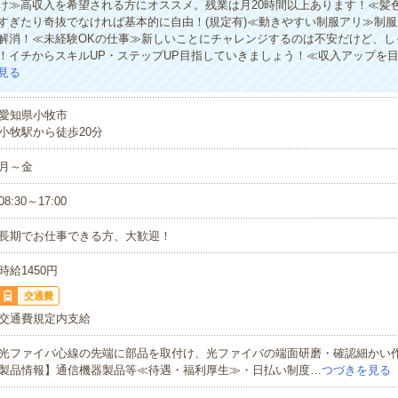
け≫高収入を希望される方にオススメ。残業は月20時間以上あります！≪髪
すぎたり奇抜でなければ基本的に自由！(規定有)≪動きやすい制服アリ≫制
解消！≪未経験OKの仕事≫新しいことにチャレンジするのは不安だけど、し
！イチからスキルUP・ステップUP目指していきましょう！≪収入アップを
見る
愛知県小牧市
小牧駅から徒歩20分
月～金
08:30～17:00
長期でお仕事できる方、大歓迎！
時給1450円
交通費
交通費規定内支給
光ファイバ心線の先端に部品を取付け、光ファイバの端面研磨・確認細かい
製品情報】通信機器製品等≪待遇・福利厚生≫・日払い制度…
つづきを見る