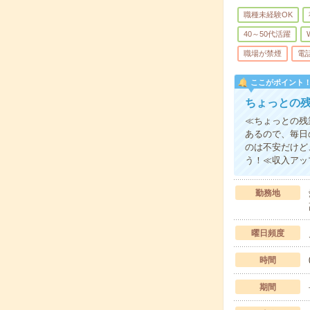
職種未経験OK
40～50代活躍
職場が禁煙
電
ここがポイント
ちょっとの
≪ちょっとの残
あるので、毎日
のは不安だけど
う！≪収入アッ
勤務地
曜日頻度
時間
期間