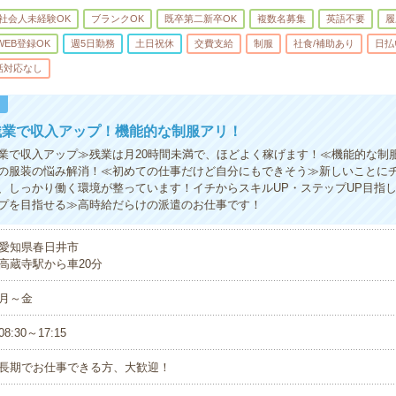
社会人未経験OK
ブランクOK
既卒第二新卒OK
複数名募集
英語不要
履
WEB登録OK
週5日勤務
土日祝休
交費支給
制服
社食/補助あり
日払
話対応なし
！
残業で収入アップ！機能的な制服アリ！
業で収入アップ≫残業は月20時間未満で、ほどよく稼げます！≪機能的な制
の服装の悩み解消！≪初めての仕事だけど自分にもできそう≫新しいことに
、しっかり働く環境が整っています！イチからスキルUP・ステップUP目指
プを目指せる≫高時給だらけの派遣のお仕事です！
愛知県春日井市
高蔵寺駅から車20分
月～金
08:30～17:15
長期でお仕事できる方、大歓迎！