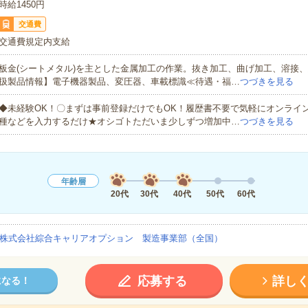
時給1450円
交通費
交通費規定内支給
板金(シートメタル)を主とした金属加工の作業。抜き加工、曲げ加工、溶接
扱製品情報】電子機器製品、変圧器、車載標識≪待遇・福…
つづきを見る
◆未経験OK！〇まずは事前登録だけでもOK！履歴書不要で気軽にオンライ
種などを入力するだけ★オシゴトただいま少しずつ増加中…
つづきを見る
年齢層
20代
30代
40代
50代
60代
株式会社綜合キャリアオプション 製造事業部（全国）
応募する
詳し
になる！