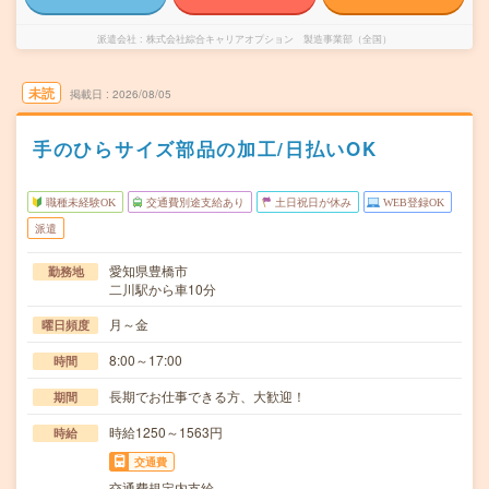
派遣会社
株式会社綜合キャリアオプション 製造事業部（全国）
未読
掲載日
2026/08/05
手のひらサイズ部品の加工/日払いOK
職種未経験OK
交通費別途支給あり
土日祝日が休み
WEB登録OK
派遣
愛知県豊橋市
勤務地
二川駅から車10分
月～金
曜日頻度
8:00～17:00
時間
長期でお仕事できる方、大歓迎！
期間
時給1250～1563円
時給
交通費
交通費規定内支給