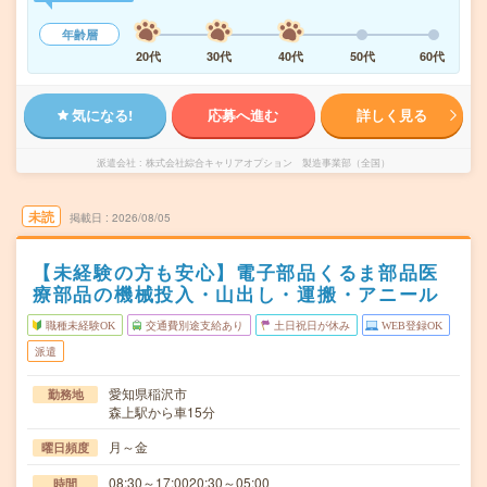
年齢層
20代
30代
40代
50代
60代
気になる!
応募へ進む
詳しく見る
派遣会社
株式会社綜合キャリアオプション 製造事業部（全国）
未読
掲載日
2026/08/05
【未経験の方も安心】電子部品くるま部品医
療部品の機械投入・山出し・運搬・アニール
職種未経験OK
交通費別途支給あり
土日祝日が休み
WEB登録OK
派遣
愛知県稲沢市
勤務地
森上駅から車15分
月～金
曜日頻度
08:30～17:0020:30～05:00
時間