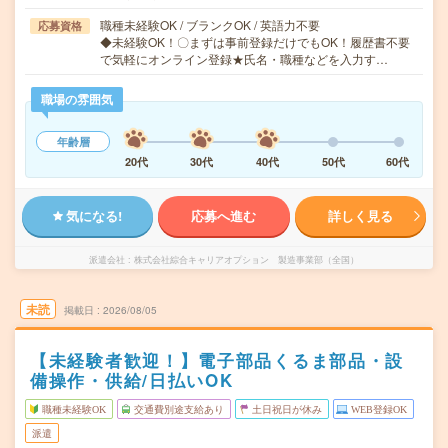
職種未経験OK / ブランクOK / 英語力不要
応募資格
◆未経験OK！〇まずは事前登録だけでもOK！履歴書不要
で気軽にオンライン登録★氏名・職種などを入力す…
職場の雰囲気
年齢層
20代
30代
40代
50代
60代
気になる!
応募へ進む
詳しく見る
派遣会社
株式会社綜合キャリアオプション 製造事業部（全国）
未読
掲載日
2026/08/05
【未経験者歓迎！】電子部品くるま部品・設
備操作・供給/日払いOK
職種未経験OK
交通費別途支給あり
土日祝日が休み
WEB登録OK
派遣