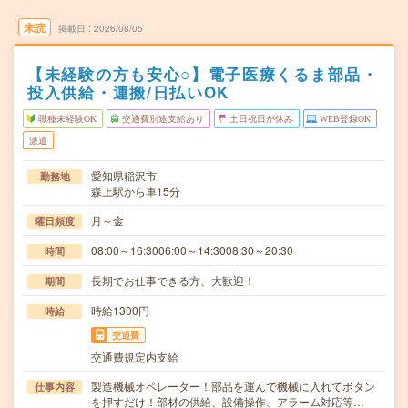
未読
掲載日
2026/08/05
【未経験の方も安心○】電子医療くるま部品・
投入供給・運搬/日払いOK
職種未経験OK
交通費別途支給あり
土日祝日が休み
WEB登録OK
派遣
愛知県稲沢市
勤務地
森上駅から車15分
月～金
曜日頻度
08:00～16:3006:00～14:3008:30～20:30
時間
長期でお仕事できる方、大歓迎！
期間
時給1300円
時給
交通費
交通費規定内支給
製造機械オペレーター！部品を運んで機械に入れてボタン
仕事内容
を押すだけ！部材の供給、設備操作、アラーム対応等…