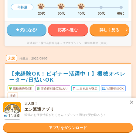
年齢層
20代
30代
40代
50代
60代
気になる!
応募へ進む
詳しく見る
派遣会社
株式会社綜合キャリアオプション 製造事業部（全国）
未読
掲載日
2026/08/05
【未経験OK！ビギナー活躍中！】機械オペレ
ーター/日払いOK
職種未経験OK
交通費別途支給あり
土日祝日が休み
WEB登録OK
派遣
大人気！
愛知県稲沢市
勤務地
エン派遣アプリ
森上駅から車15分
派遣のお仕事情報がたくさん！プッシュ通知で受け取ろう！
月～金
曜日頻度
アプリをダウンロード
00:00～08:3008:30～20:3008:30～17:00
時間