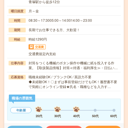
青塚駅から徒歩12分
月～金
曜日頻度
08:30～17:3005:00～14:0014:00～23:00
時間
長期でお仕事できる方、大歓迎！
期間
時給1290円
時給
交通費
交通費規定内支給
封筒をつくる機械のボタン操作や機械に紙を投入する作
仕事内容
業。【取扱製品情報】封筒≪待遇・福利厚生≫・日払い…
職種未経験OK / ブランクOK / 英語力不要
応募資格
◆未経験OK！〇まずは事前登録だけでもOK！履歴書不要
で気軽にオンライン登録★氏名・職種などを入力す…
職場の雰囲気
年齢層
20代
30代
40代
50代
60代