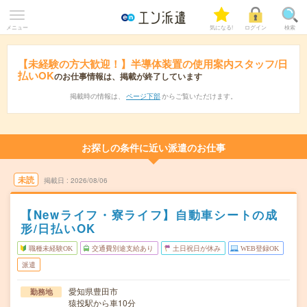
メニュー
気になる!
ログイン
検索
【未経験の方大歓迎！】半導体装置の使用案内スタッフ/日
払いOK
のお仕事情報は、掲載が終了しています
掲載時の情報は、
ページ下部
からご覧いただけます。
お探しの条件に近い派遣のお仕事
未読
掲載日
2026/08/06
【Newライフ・寮ライフ】自動車シートの成
形/日払いOK
職種未経験OK
交通費別途支給あり
土日祝日が休み
WEB登録OK
派遣
愛知県豊田市
勤務地
猿投駅から車10分