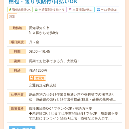
梱包・送り状貼付/日払いOK
職種未経験OK
交通費別途支給あり
土日祝日が休み
WEB登録OK
派遣
愛知県知立市
勤務地
知立駅から徒歩9分
月～金
曜日頻度
08:00～16:45
時間
長期でお仕事できる方、大歓迎！
期間
時給1250円
時給
交通費
交通費規定内支給
納品先別の仕分け作業専用通い箱や梱包材での梱包送り
仕事内容
状・納品書の発行と貼付出荷検品(数量・品番の最終確…
職種未経験OK / ブランクOK / 英語力不要
応募資格
◆未経験OK！〇まずは事前登録だけでもOK！履歴書不要
で気軽にオンライン登録★氏名・職種などを入力す…