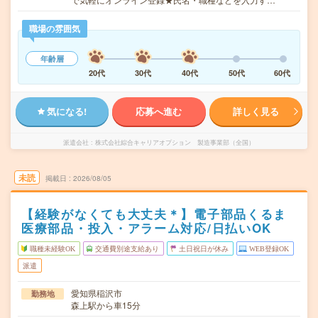
職場の雰囲気
年齢層
20代
30代
40代
50代
60代
気になる!
応募へ進む
詳しく見る
派遣会社
株式会社綜合キャリアオプション 製造事業部（全国）
未読
掲載日
2026/08/05
【経験がなくても大丈夫＊】電子部品くるま
医療部品・投入・アラーム対応/日払いOK
職種未経験OK
交通費別途支給あり
土日祝日が休み
WEB登録OK
派遣
愛知県稲沢市
勤務地
森上駅から車15分