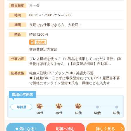
月～金
曜日頻度
08:15～17:0017:15～02:00
時間
長期でお仕事できる方、大歓迎！
期間
時給1200円
時給
交通費
交通費規定内支給
プレス機械を使ってゴム製品を成形していただく業務。(重
仕事内容
量物はほぼありません。)【取扱製品情報】自動車…
職種未経験OK / ブランクOK / 英語力不要
応募資格
◆未経験OK！〇まずは事前登録だけでもOK！履歴書不要
で気軽にオンライン登録★氏名・職種などを入力す…
職場の雰囲気
年齢層
20代
30代
40代
50代
60代
気になる!
応募へ進む
詳しく見る