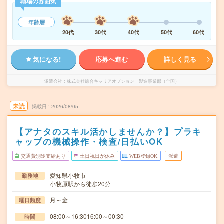
職場の雰囲気
年齢層
20代
30代
40代
50代
60代
気になる!
応募へ進む
詳しく見る
派遣会社
株式会社綜合キャリアオプション 製造事業部（全国）
未読
掲載日
2026/08/05
【アナタのスキル活かしませんか？】プラキ
ャップの機械操作・検査/日払いOK
交通費別途支給あり
土日祝日が休み
WEB登録OK
派遣
愛知県小牧市
勤務地
小牧原駅から徒歩20分
月～金
曜日頻度
08:00～16:3016:00～00:30
時間