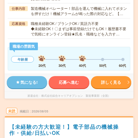
製造機械オペレーター！部品を運んで機械に入れてボタン
仕事内容
を押すだけ！機械アラームが鳴った際の対応など。【…
職種未経験OK / ブランクOK / 英語力不要
応募資格
◆未経験OK！〇まずは事前登録だけでもOK！履歴書不要
で気軽にオンライン登録★氏名・職種などを入力す…
職場の雰囲気
年齢層
20代
30代
40代
50代
60代
気になる!
応募へ進む
詳しく見る
派遣会社
株式会社綜合キャリアオプション 製造事業部（全国）
未読
掲載日
2026/08/05
【未経験の方大歓迎！】電子部品の機械操
作・供給/日払いOK