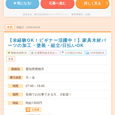
気になる!
応募へ進む
詳しく見る
派遣会社
株式会社綜合キャリアオプション 製造事業部（全国）
未読
掲載日
2026/08/05
【未経験OK！ビギナー活躍中！】家具木材パ
ーツの加工・塗装・組立/日払いOK
職種未経験OK
交通費別途支給あり
土日祝日が休み
WEB登録OK
派遣
愛知県豊橋市
勤務地
月～金
曜日頻度
07:45～16:45
時間
長期でお仕事できる方、大歓迎！
期間
時給1300円
時給
交通費