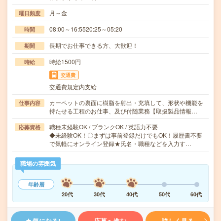
月～金
曜日頻度
08:00～16:5520:25～05:20
時間
長期でお仕事できる方、大歓迎！
期間
時給1500円
時給
交通費
交通費規定内支給
カーペットの裏面に樹脂を射出・充填して、形状や機能を
仕事内容
持たせる工程のお仕事、及び付随業務【取扱製品情報…
職種未経験OK / ブランクOK / 英語力不要
応募資格
◆未経験OK！〇まずは事前登録だけでもOK！履歴書不要
で気軽にオンライン登録★氏名・職種などを入力す…
職場の雰囲気
年齢層
20代
30代
40代
50代
60代
気になる!
応募へ進む
詳しく見る