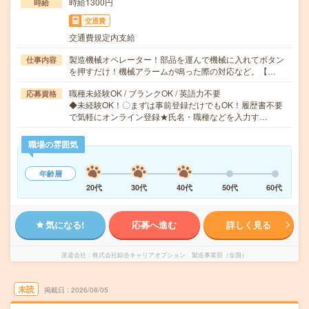
時給1300円
時給
交通費
交通費規定内支給
製造機械オペレーター！部品を運んで機械に入れてボタン
仕事内容
を押すだけ！機械アラームが鳴った際の対応など。【…
職種未経験OK / ブランクOK / 英語力不要
応募資格
◆未経験OK！〇まずは事前登録だけでもOK！履歴書不要
で気軽にオンライン登録★氏名・職種などを入力す…
職場の雰囲気
年齢層
20代
30代
40代
50代
60代
気になる!
応募へ進む
詳しく見る
派遣会社
株式会社綜合キャリアオプション 製造事業部（全国）
未読
掲載日
2026/08/05