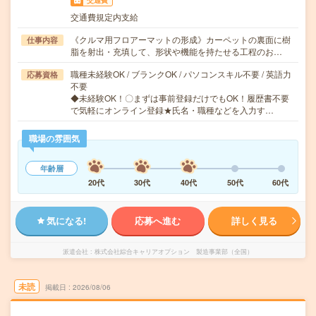
交通費
交通費規定内支給
《クルマ用フロアーマットの形成》カーペットの裏面に樹
仕事内容
脂を射出・充填して、形状や機能を持たせる工程のお…
職種未経験OK / ブランクOK / パソコンスキル不要 / 英語力
応募資格
不要
◆未経験OK！〇まずは事前登録だけでもOK！履歴書不要
で気軽にオンライン登録★氏名・職種などを入力す…
職場の雰囲気
年齢層
20代
30代
40代
50代
60代
気になる!
応募へ進む
詳しく見る
派遣会社
株式会社綜合キャリアオプション 製造事業部（全国）
未読
掲載日
2026/08/06