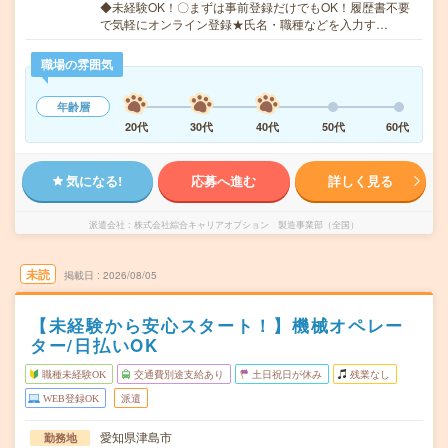
◆未経験OK！〇まずは事前登録だけでもOK！履歴書不要
で気軽にオンライン登録★氏名・職種などを入力す…
職場の雰囲気
年齢層
20代
30代
40代
50代
60代
気になる!
応募へ進む
詳しく見る
派遣会社
株式会社綜合キャリアオプション 製造事業部（全国）
未読
掲載日
2026/08/05
【未経験から安心スタート！】機械オペレー
ター/日払いOK
職種未経験OK
交通費別途支給あり
土日祝日が休み
残業なし
WEB登録OK
派遣
愛知県津島市
勤務地