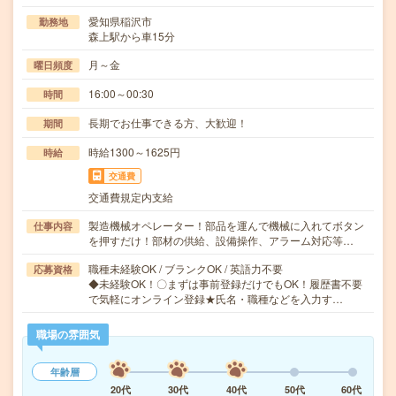
愛知県稲沢市
勤務地
森上駅から車15分
月～金
曜日頻度
16:00～00:30
時間
長期でお仕事できる方、大歓迎！
期間
時給1300～1625円
時給
交通費
交通費規定内支給
製造機械オペレーター！部品を運んで機械に入れてボタン
仕事内容
を押すだけ！部材の供給、設備操作、アラーム対応等…
職種未経験OK / ブランクOK / 英語力不要
応募資格
◆未経験OK！〇まずは事前登録だけでもOK！履歴書不要
で気軽にオンライン登録★氏名・職種などを入力す…
職場の雰囲気
年齢層
20代
30代
40代
50代
60代