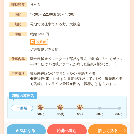
月～金
曜日頻度
14:00～22:3008:30～17:00
時間
長期でお仕事できる方、大歓迎！
期間
時給1300円
時給
交通費
交通費規定内支給
製造機械オペレーター！部品を運んで機械に入れてボタン
仕事内容
を押すだけ！機械アラームが鳴った際の対応など。【…
職種未経験OK / ブランクOK / 英語力不要
応募資格
◆未経験OK！〇まずは事前登録だけでもOK！履歴書不要
で気軽にオンライン登録★氏名・職種などを入力す…
職場の雰囲気
年齢層
20代
30代
40代
50代
60代
気になる!
応募へ進む
詳しく見る