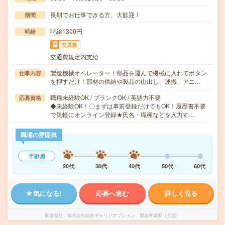
長期でお仕事できる方、大歓迎！
期間
時給1300円
時給
交通費
交通費規定内支給
製造機械オペレーター！部品を運んで機械に入れてボタン
仕事内容
を押すだけ！部材の供給や製品の山出し、運搬、アニ…
職種未経験OK / ブランクOK / 英語力不要
応募資格
◆未経験OK！〇まずは事前登録だけでもOK！履歴書不要
で気軽にオンライン登録★氏名・職種などを入力す…
職場の雰囲気
年齢層
20代
30代
40代
50代
60代
気になる!
応募へ進む
詳しく見る
派遣会社
株式会社綜合キャリアオプション 製造事業部（全国）