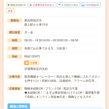
職種未経験OK
交通費別途支給あり
土日祝日が休み
WEB登録OK
派遣
愛知県稲沢市
勤務地
森上駅から車15分
月～金
曜日頻度
08:00～16:3016:00～00:3000:00～08:30
時間
長期でお仕事できる方、大歓迎！
期間
時給1300円
時給
交通費
交通費規定内支給
製造機械オペレーター！部品を運んで機械に入れてボタン
仕事内容
を押すだけ！部材の供給、設備操作、アラーム対応等…
職種未経験OK / ブランクOK / 英語力不要
応募資格
◆未経験OK！〇まずは事前登録だけでもOK！履歴書不要
で気軽にオンライン登録★氏名・職種などを入力す…
職場の雰囲気