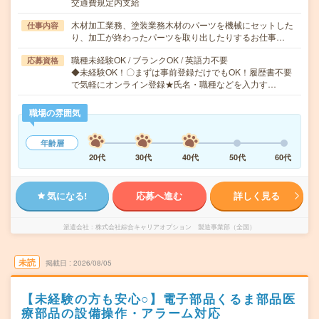
交通費規定内支給
木材加工業務、塗装業務木材のパーツを機械にセットした
仕事内容
り、加工が終わったパーツを取り出したりするお仕事…
職種未経験OK / ブランクOK / 英語力不要
応募資格
◆未経験OK！〇まずは事前登録だけでもOK！履歴書不要
で気軽にオンライン登録★氏名・職種などを入力す…
職場の雰囲気
年齢層
20代
30代
40代
50代
60代
気になる!
応募へ進む
詳しく見る
派遣会社
株式会社綜合キャリアオプション 製造事業部（全国）
未読
掲載日
2026/08/05
【未経験の方も安心○】電子部品くるま部品医
療部品の設備操作・アラーム対応