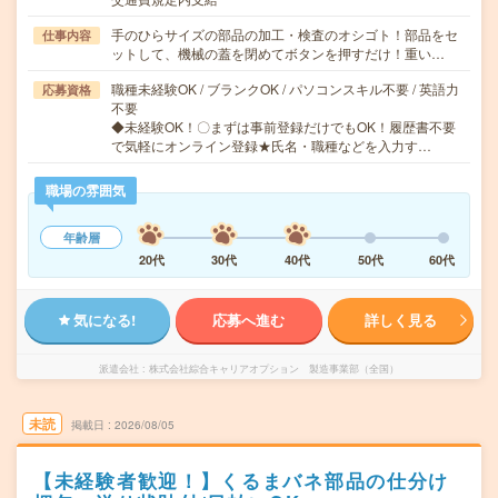
手のひらサイズの部品の加工・検査のオシゴト！部品をセ
仕事内容
ットして、機械の蓋を閉めてボタンを押すだけ！重い…
職種未経験OK / ブランクOK / パソコンスキル不要 / 英語力
応募資格
不要
◆未経験OK！〇まずは事前登録だけでもOK！履歴書不要
で気軽にオンライン登録★氏名・職種などを入力す…
職場の雰囲気
年齢層
20代
30代
40代
50代
60代
気になる!
応募へ進む
詳しく見る
派遣会社
株式会社綜合キャリアオプション 製造事業部（全国）
未読
掲載日
2026/08/05
【未経験者歓迎！】くるまバネ部品の仕分け