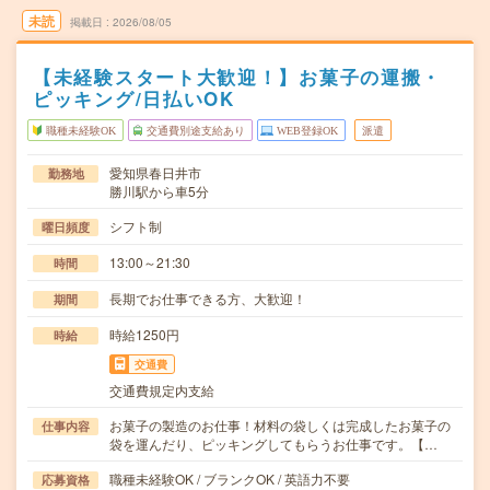
未読
掲載日
2026/08/05
【未経験スタート大歓迎！】お菓子の運搬・
ピッキング/日払いOK
職種未経験OK
交通費別途支給あり
WEB登録OK
派遣
愛知県春日井市
勤務地
勝川駅から車5分
シフト制
曜日頻度
13:00～21:30
時間
長期でお仕事できる方、大歓迎！
期間
時給1250円
時給
交通費
交通費規定内支給
お菓子の製造のお仕事！材料の袋しくは完成したお菓子の
仕事内容
袋を運んだり、ピッキングしてもらうお仕事です。【…
職種未経験OK / ブランクOK / 英語力不要
応募資格