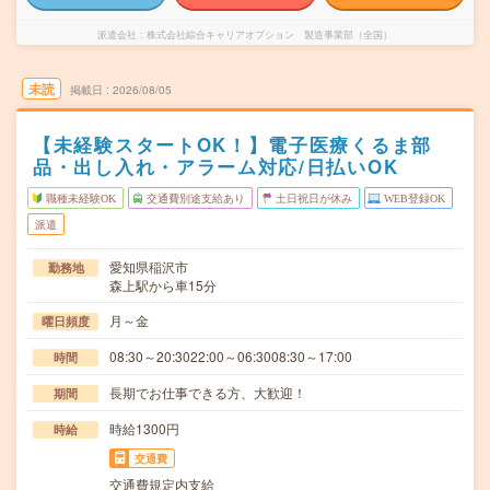
派遣会社
株式会社綜合キャリアオプション 製造事業部（全国）
未読
掲載日
2026/08/05
【未経験スタートOK！】電子医療くるま部
品・出し入れ・アラーム対応/日払いOK
職種未経験OK
交通費別途支給あり
土日祝日が休み
WEB登録OK
派遣
愛知県稲沢市
勤務地
森上駅から車15分
月～金
曜日頻度
08:30～20:3022:00～06:3008:30～17:00
時間
長期でお仕事できる方、大歓迎！
期間
時給1300円
時給
交通費
交通費規定内支給