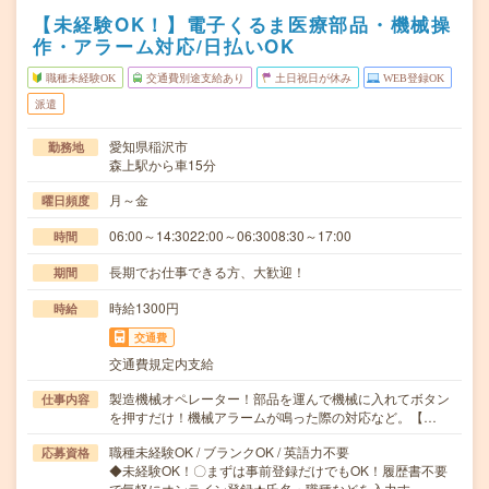
【未経験OK！】電子くるま医療部品・機械操
作・アラーム対応/日払いOK
職種未経験OK
交通費別途支給あり
土日祝日が休み
WEB登録OK
派遣
愛知県稲沢市
勤務地
森上駅から車15分
月～金
曜日頻度
06:00～14:3022:00～06:3008:30～17:00
時間
長期でお仕事できる方、大歓迎！
期間
時給1300円
時給
交通費
交通費規定内支給
製造機械オペレーター！部品を運んで機械に入れてボタン
仕事内容
を押すだけ！機械アラームが鳴った際の対応など。【…
職種未経験OK / ブランクOK / 英語力不要
応募資格
◆未経験OK！〇まずは事前登録だけでもOK！履歴書不要
で気軽にオンライン登録★氏名・職種などを入力す…