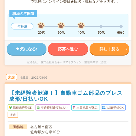
で気軽にオンライン登録★氏名・職種などを入力す…
職場の雰囲気
年齢層
20代
30代
40代
50代
60代
気になる!
応募へ進む
詳しく見る
派遣会社
株式会社綜合キャリアオプション 製造事業部（全国）
未読
掲載日
2026/08/05
【未経験者歓迎！】自動車ゴム部品のプレス
成形/日払いOK
職種未経験OK
交通費別途支給あり
土日祝日が休み
WEB登録OK
派遣
名古屋市南区
勤務地
笠寺駅から車10分