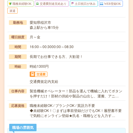
職種未経験OK
交通費別途支給あり
土日祝日が休み
WEB登録OK
派遣
愛知県稲沢市
勤務地
森上駅から車15分
月～金
曜日頻度
16:00～00:3000:00～08:30
時間
長期でお仕事できる方、大歓迎！
期間
時給1300円
時給
交通費
交通費規定内支給
製造機械オペレーター！部品を運んで機械に入れてボタン
仕事内容
を押すだけ！部材の供給や製品の山出し、運搬、アニ…
職種未経験OK / ブランクOK / 英語力不要
応募資格
◆未経験OK！〇まずは事前登録だけでもOK！履歴書不要
で気軽にオンライン登録★氏名・職種などを入力す…
職場の雰囲気