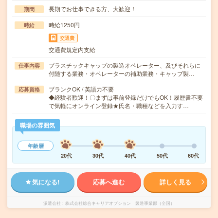
長期でお仕事できる方、大歓迎！
期間
時給1250円
時給
交通費
交通費規定内支給
プラスチックキャップの製造オペレーター、及びそれらに
仕事内容
付随する業務・オペレーターの補助業務・キャップ製…
ブランクOK / 英語力不要
応募資格
◆経験者歓迎！〇まずは事前登録だけでもOK！履歴書不要
で気軽にオンライン登録★氏名・職種などを入力す…
職場の雰囲気
年齢層
20代
30代
40代
50代
60代
気になる!
応募へ進む
詳しく見る
派遣会社
株式会社綜合キャリアオプション 製造事業部（全国）