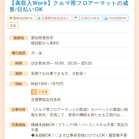
【高収入Work】クルマ用フロアーマットの成
形/日払いOK
職種未経験OK
交通費別途支給あり
土日祝日が休み
WEB登録OK
派遣
愛知県豊田市
勤務地
猿投駅から車8分
月～金
曜日頻度
(2交替)8:00～16:55、20:25～翌5:20
時間
長期でお仕事できる方、大歓迎！
期間
時給1500～1875円
時給
交通費
交通費規定内支給
《クルマ用フロアーマットの形成》カーペットの裏面に樹
仕事内容
脂を射出・充填して、形状や機能を持たせる工程のお…
職種未経験OK / ブランクOK / パソコンスキル不要 / 英語力
応募資格
不要
◆未経験OK！〇まずは事前登録だけでもOK！履歴書不要