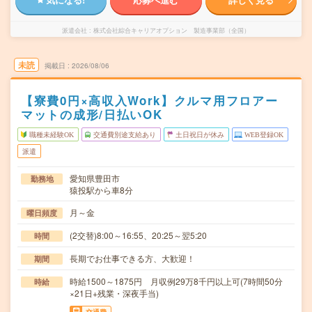
派遣会社
株式会社綜合キャリアオプション 製造事業部（全国）
未読
掲載日
2026/08/06
【寮費0円×高収入Work】クルマ用フロアー
マットの成形/日払いOK
職種未経験OK
交通費別途支給あり
土日祝日が休み
WEB登録OK
派遣
愛知県豊田市
勤務地
猿投駅から車8分
月～金
曜日頻度
(2交替)8:00～16:55、20:25～翌5:20
時間
長期でお仕事できる方、大歓迎！
期間
時給1500～1875円 月収例29万8千円以上可(7時間50分
時給
×21日+残業・深夜手当)