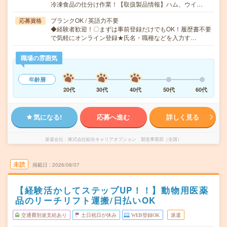
冷凍食品の仕分け作業！【取扱製品情報】ハム、ウイ…
ブランクOK / 英語力不要
応募資格
◆経験者歓迎！〇まずは事前登録だけでもOK！履歴書不要
で気軽にオンライン登録★氏名・職種などを入力す…
職場の雰囲気
年齢層
20代
30代
40代
50代
60代
気になる!
応募へ進む
詳しく見る
派遣会社
株式会社綜合キャリアオプション 製造事業部（全国）
未読
掲載日
2026/08/07
【経験活かしてステップUP！！】動物用医薬
品のリーチリフト運搬/日払いOK
交通費別途支給あり
土日祝日が休み
WEB登録OK
派遣