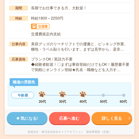
長期でお仕事できる方、大歓迎！
期間
時給1800～2250円
時給
交通費
交通費規定内支給
美容グッズのリーチリフトでの運搬と、ピッキング作業、
仕事内容
梱包・ラベル貼りを行います。まずは見学から、是非…
ブランクOK / 英語力不要
応募資格
◆経験者歓迎！〇まずは事前登録だけでもOK！履歴書不要
で気軽にオンライン登録★氏名・職種などを入力す…
職場の雰囲気
年齢層
20代
30代
40代
50代
60代
気になる!
応募へ進む
詳しく見る
派遣会社
株式会社綜合キャリアオプション 製造事業部（全国）