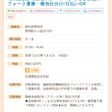
フォーク運搬・梱包仕分け/日払いOK
職種未経験OK
交通費別途支給あり
土日祝日が休み
WEB登録OK
派遣
愛知県豊明市
勤務地
豊明駅から徒歩12分
月～金
曜日頻度
07:30～16:40
時間
長期でお仕事できる方、大歓迎！
期間
時給1320円
時給
交通費
交通費規定内支給
自動車部品、繊維製造機械部品をフォークリフトを使用し
仕事内容
て運搬作業。自動車部品の手作業での運搬作業、自動…
職種未経験OK / ブランクOK / 英語力不要
応募資格
◆未経験OK！〇まずは事前登録だけでもOK！履歴書不要
で気軽にオンライン登録★氏名・職種などを入力す…