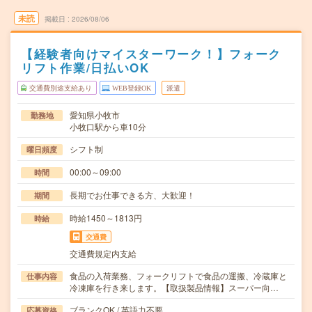
未読
掲載日
2026/08/06
【経験者向けマイスターワーク！】フォーク
リフト作業/日払いOK
交通費別途支給あり
WEB登録OK
派遣
愛知県小牧市
勤務地
小牧口駅から車10分
シフト制
曜日頻度
00:00～09:00
時間
長期でお仕事できる方、大歓迎！
期間
時給1450～1813円
時給
交通費
交通費規定内支給
食品の入荷業務、フォークリフトで食品の運搬、冷蔵庫と
仕事内容
冷凍庫を行き来します。【取扱製品情報】スーパー向…
ブランクOK / 英語力不要
応募資格