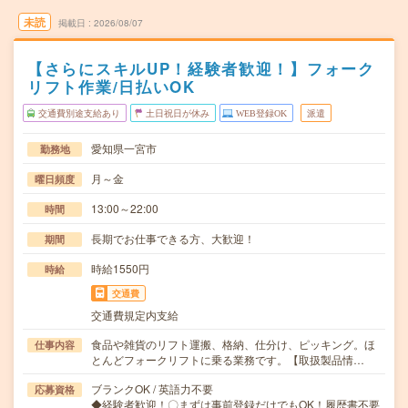
未読
掲載日
2026/08/07
【さらにスキルUP！経験者歓迎！】フォーク
リフト作業/日払いOK
交通費別途支給あり
土日祝日が休み
WEB登録OK
派遣
愛知県一宮市
勤務地
月～金
曜日頻度
13:00～22:00
時間
長期でお仕事できる方、大歓迎！
期間
時給1550円
時給
交通費
交通費規定内支給
食品や雑貨のリフト運搬、格納、仕分け、ピッキング。ほ
仕事内容
とんどフォークリフトに乗る業務です。【取扱製品情…
ブランクOK / 英語力不要
応募資格
◆経験者歓迎！〇まずは事前登録だけでもOK！履歴書不要