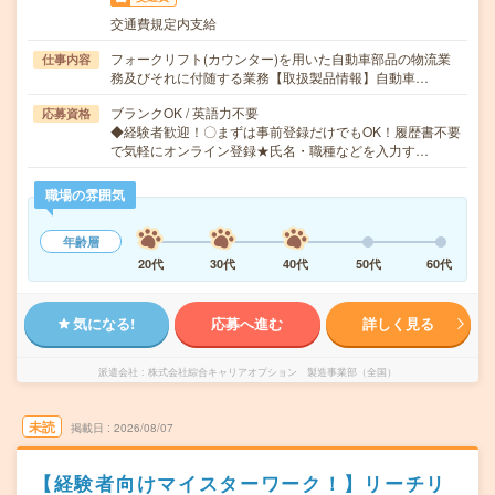
交通費規定内支給
フォークリフト(カウンター)を用いた自動車部品の物流業
仕事内容
務及びそれに付随する業務【取扱製品情報】自動車…
ブランクOK / 英語力不要
応募資格
◆経験者歓迎！〇まずは事前登録だけでもOK！履歴書不要
で気軽にオンライン登録★氏名・職種などを入力す…
職場の雰囲気
年齢層
20代
30代
40代
50代
60代
気になる!
応募へ進む
詳しく見る
派遣会社
株式会社綜合キャリアオプション 製造事業部（全国）
未読
掲載日
2026/08/07
【経験者向けマイスターワーク！】リーチリ