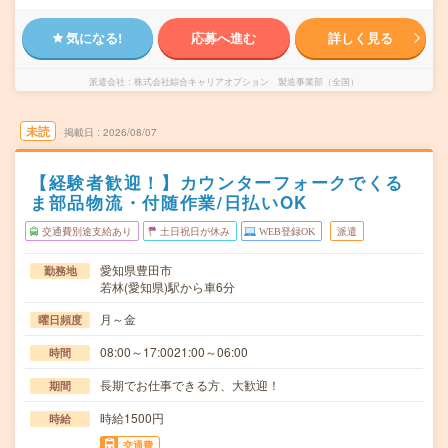
気になる!
応募へ進む
詳しく見る
派遣会社
株式会社綜合キャリアオプション 製造事業部（全国）
未読
掲載日
2026/08/07
【経験者歓迎！】カウンターフォークでくる
ま部品物流・付随作業/日払いOK
交通費別途支給あり
土日祝日が休み
WEB登録OK
派遣
愛知県豊田市
勤務地
若林(愛知県)駅から車6分
月～金
曜日頻度
08:00～17:0021:00～06:00
時間
長期でお仕事できる方、大歓迎！
期間
時給1500円
時給
交通費