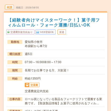
未読
掲載日
2026/08/05
【経験者向けマイスターワーク！】菓子用フ
ィルムロール・フォーク運搬/日払いOK
交通費別途支給あり
WEB登録OK
派遣
愛知県小牧市
勤務地
布袋駅から車7分
週5日
曜日頻度
07:00～16:0008:00～17:00
時間
長期でお仕事できる方、大歓迎！
期間
時給1350円
時給
交通費
交通費規定内支給
ロール状になっている製品をフォークリフトで運搬する業
仕事内容
務です。【取扱製品情報】お菓子に使用されるフィル…
ブランクOK / 英語力不要