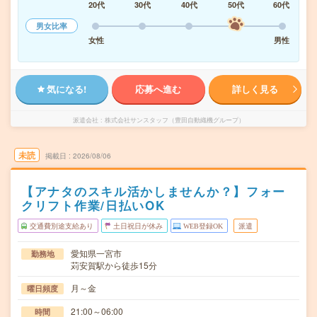
20代
30代
40代
50代
60代
男女比率
女性
男性
気になる!
応募へ進む
詳しく見る
派遣会社
株式会社サンスタッフ（豊田自動織機グループ）
未読
掲載日
2026/08/06
【アナタのスキル活かしませんか？】フォー
クリフト作業/日払いOK
交通費別途支給あり
土日祝日が休み
WEB登録OK
派遣
愛知県一宮市
勤務地
苅安賀駅から徒歩15分
月～金
曜日頻度
21:00～06:00
時間