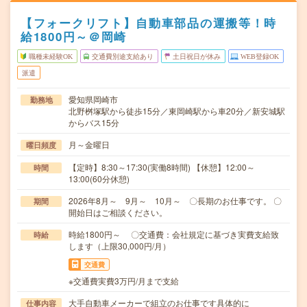
【フォークリフト】自動車部品の運搬等！時
給1800円～＠岡崎
職種未経験OK
交通費別途支給あり
土日祝日が休み
WEB登録OK
派遣
愛知県岡崎市
勤務地
北野桝塚駅から徒歩15分／東岡崎駅から車20分／新安城駅
からバス15分
月～金曜日
曜日頻度
【定時】8:30～17:30(実働8時間) 【休憩】12:00～
時間
13:00(60分休憩)
2026年8月～ 9月～ 10月～ 〇長期のお仕事です。 〇
期間
開始日はご相談ください。
時給1800円～ 〇交通費：会社規定に基づき実費支給致
時給
します（上限30,000円/月）
交通費
※交通費実費3万円/月まで支給
大手自動車メーカーで組立のお仕事です具体的に
仕事内容