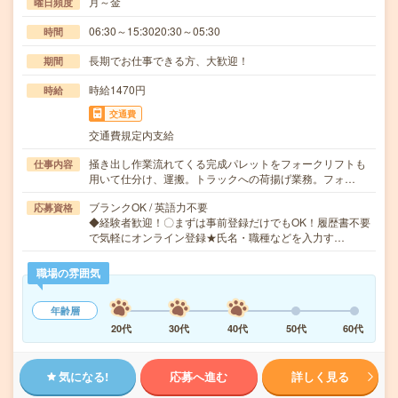
月～金
曜日頻度
06:30～15:3020:30～05:30
時間
長期でお仕事できる方、大歓迎！
期間
時給1470円
時給
交通費
交通費規定内支給
掻き出し作業流れてくる完成パレットをフォークリフトも
仕事内容
用いて仕分け、運搬。トラックへの荷揚げ業務。フォ…
ブランクOK / 英語力不要
応募資格
◆経験者歓迎！〇まずは事前登録だけでもOK！履歴書不要
で気軽にオンライン登録★氏名・職種などを入力す…
職場の雰囲気
年齢層
20代
30代
40代
50代
60代
気になる!
応募へ進む
詳しく見る