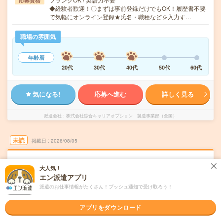
応募資格
◆経験者歓迎！〇まずは事前登録だけでもOK！履歴書不要
で気軽にオンライン登録★氏名・職種などを入力す…
職場の雰囲気
年齢層
20代
30代
40代
50代
60代
気になる!
応募へ進む
詳しく見る
派遣会社
株式会社綜合キャリアオプション 製造事業部（全国）
未読
掲載日
2026/08/05
【経験者歓迎！】くるま用ガラスのリーチ運
大人気！
搬・荷物チェック・廃材運搬/日払いOK
エン派遣アプリ
派遣のお仕事情報がたくさん！プッシュ通知で受け取ろう！
交通費別途支給あり
土日祝日が休み
WEB登録OK
派遣
アプリをダウンロード
愛知県豊田市
勤務地
知立駅から車18分