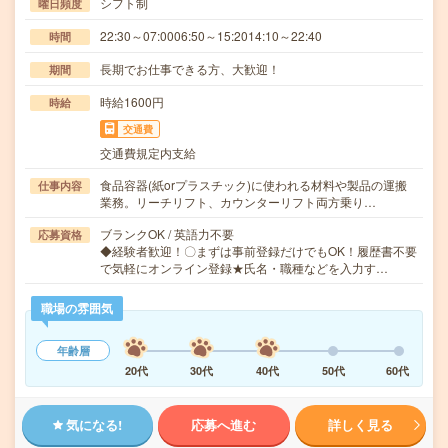
シフト制
曜日頻度
22:30～07:0006:50～15:2014:10～22:40
時間
長期でお仕事できる方、大歓迎！
期間
時給1600円
時給
交通費
交通費規定内支給
食品容器(紙orプラスチック)に使われる材料や製品の運搬
仕事内容
業務。リーチリフト、カウンターリフト両方乗り…
ブランクOK / 英語力不要
応募資格
◆経験者歓迎！〇まずは事前登録だけでもOK！履歴書不要
で気軽にオンライン登録★氏名・職種などを入力す…
職場の雰囲気
年齢層
20代
30代
40代
50代
60代
気になる!
応募へ進む
詳しく見る