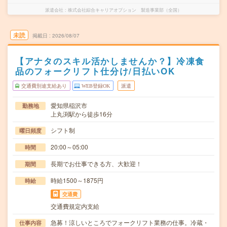
派遣会社
株式会社綜合キャリアオプション 製造事業部（全国）
未読
掲載日
2026/08/07
【アナタのスキル活かしませんか？】冷凍食
品のフォークリフト仕分け/日払いOK
交通費別途支給あり
WEB登録OK
派遣
愛知県稲沢市
勤務地
上丸渕駅から徒歩16分
シフト制
曜日頻度
20:00～05:00
時間
長期でお仕事できる方、大歓迎！
期間
時給1500～1875円
時給
交通費
交通費規定内支給
急募！涼しいところでフォークリフト業務の仕事。冷蔵・
仕事内容