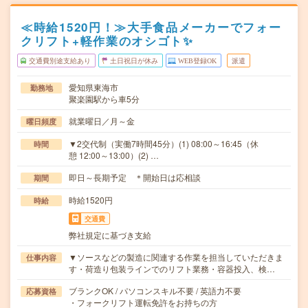
≪時給1520円！≫大手食品メーカーでフォー
クリフト+軽作業のオシゴト✨
交通費別途支給あり
土日祝日が休み
WEB登録OK
派遣
愛知県東海市
勤務地
聚楽園駅から車5分
就業曜日／月～金
曜日頻度
▼2交代制（実働7時間45分）(1) 08:00～16:45（休
時間
憩 12:00～13:00）(2) …
即日～長期予定 ＊開始日は応相談
期間
時給1520円
時給
交通費
弊社規定に基づき支給
▼ソースなどの製造に関連する作業を担当していただきま
仕事内容
す・荷造り包装ラインでのリフト業務・容器投入、検…
ブランクOK / パソコンスキル不要 / 英語力不要
応募資格
・フォークリフト運転免許をお持ちの方