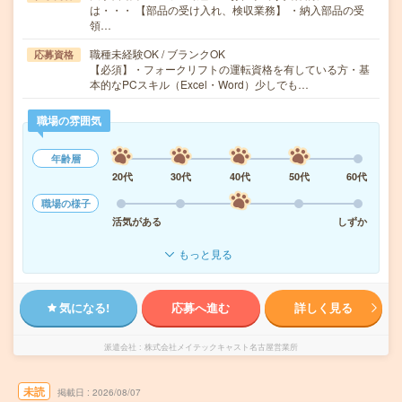
は・・・ 【部品の受け入れ、検収業務】 ・納入部品の受
領…
職種未経験OK / ブランクOK
応募資格
【必須】・フォークリフトの運転資格を有している方・基
本的なPCスキル（Excel・Word）少しでも…
職場の雰囲気
年齢層
20代
30代
40代
50代
60代
職場の様子
活気がある
しずか
もっと見る
気になる!
応募へ進む
詳しく見る
派遣会社
株式会社メイテックキャスト名古屋営業所
未読
掲載日
2026/08/07