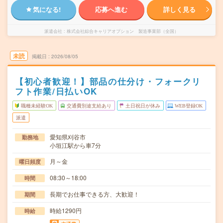
気になる!
応募へ進む
詳しく見る
派遣会社
株式会社綜合キャリアオプション 製造事業部（全国）
未読
掲載日
2026/08/05
【初心者歓迎！】部品の仕分け・フォークリ
フト作業/日払いOK
職種未経験OK
交通費別途支給あり
土日祝日が休み
WEB登録OK
派遣
愛知県刈谷市
勤務地
小垣江駅から車7分
月～金
曜日頻度
08:30～18:00
時間
長期でお仕事できる方、大歓迎！
期間
時給1290円
時給