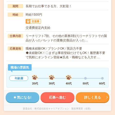
長期でお仕事できる方、大歓迎！
期間
時給1500円
時給
交通費
交通費規定内支給
リーチリフト7割、その他の業務3割(1)リーチリフトでの製
仕事内容
品が入ったパレッドの運搬(2)製品が入った…
職種未経験OK / ブランクOK / 英語力不要
応募資格
◆未経験OK！〇まずは事前登録だけでもOK！履歴書不要
で気軽にオンライン登録★氏名・職種などを入力す…
職場の雰囲気
年齢層
20代
30代
40代
50代
60代
気になる!
応募へ進む
詳しく見る
派遣会社
株式会社綜合キャリアオプション 製造事業部（全国）