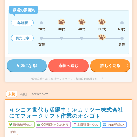
職場の雰囲気
年齢層
20代
30代
40代
50代
60代
男女比率
女性
男性
気になる!
応募へ進む
詳しく見る
派遣会社
株式会社サンスタッフ（豊田自動織機グループ）
未読
掲載日
2026/08/07
≪シニア世代も活躍中！≫カリツー株式会社
にてフォークリフト作業のオシゴト
職種未経験OK
交通費別途支給あり
土日祝日が休み
WEB登録OK
派遣