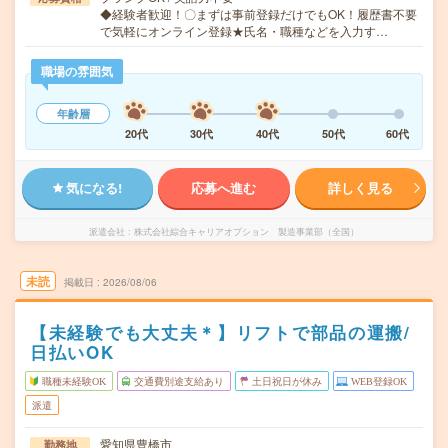
◆経験者歓迎！〇まずは事前登録だけでもOK！履歴書不要
で気軽にオンライン登録★氏名・職種などを入力す…
職場の雰囲気
年齢層
20代
30代
40代
50代
60代
気になる!
応募へ進む
詳しく見る
派遣会社
株式会社綜合キャリアオプション 製造事業部（全国）
未読
掲載日
2026/08/06
【未経験でも大丈夫＊】リフトで部品の運搬/
日払いOK
職種未経験OK
交通費別途支給あり
土日祝日が休み
WEB登録OK
派遣
愛知県豊橋市
勤務地