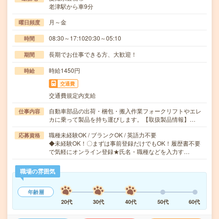
老津駅から車9分
月～金
曜日頻度
08:30～17:1020:30～05:10
時間
長期でお仕事できる方、大歓迎！
期間
時給1450円
時給
交通費
交通費規定内支給
自動車部品の出荷・梱包・搬入作業フォークリフトやエレ
仕事内容
カに乗って製品を持ち運びします。【取扱製品情報】…
職種未経験OK / ブランクOK / 英語力不要
応募資格
◆未経験OK！〇まずは事前登録だけでもOK！履歴書不要
で気軽にオンライン登録★氏名・職種などを入力す…
職場の雰囲気
年齢層
20代
30代
40代
50代
60代