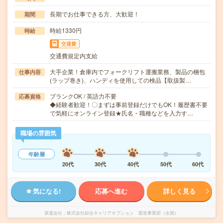
長期でお仕事できる方、大歓迎！
期間
時給1330円
時給
交通費
交通費規定内支給
大手企業！倉庫内でフォークリフト運搬業務、製品の梱包
仕事内容
(ラップ巻き)、ハンディを使用しての検品【取扱製…
ブランクOK / 英語力不要
応募資格
◆経験者歓迎！〇まずは事前登録だけでもOK！履歴書不要
で気軽にオンライン登録★氏名・職種などを入力す…
職場の雰囲気
年齢層
20代
30代
40代
50代
60代
気になる!
応募へ進む
詳しく見る
派遣会社
株式会社綜合キャリアオプション 製造事業部（全国）