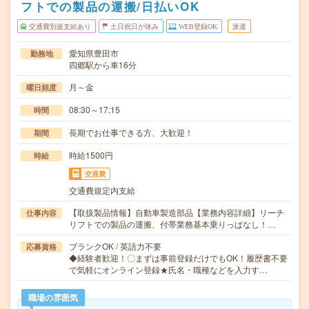
フトでの製品の運搬/日払いOK
交通費別途支給あり
土日祝日が休み
WEB登録OK
派遣
愛知県豊田市
勤務地
四郷駅から車16分
月～金
曜日頻度
08:30～17:15
時間
長期でお仕事できる方、大歓迎！
期間
時給1500円
時給
交通費
交通費規定内支給
【取扱製品情報】自動車製造部品【業務内容詳細】リーチ
仕事内容
リフトでの製品の運搬、付帯業務基本乗りっぱなし！…
ブランクOK / 英語力不要
応募資格
◆経験者歓迎！〇まずは事前登録だけでもOK！履歴書不要
で気軽にオンライン登録★氏名・職種などを入力す…
職場の雰囲気