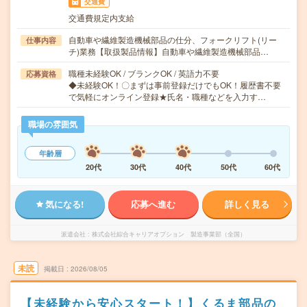
交通費
交通費規定内支給
自動車や繊維製造機械部品の仕分、フォークリフト(リー
仕事内容
チ)業務【取扱製品情報】自動車や繊維製造機械部品…
職種未経験OK / ブランクOK / 英語力不要
応募資格
◆未経験OK！〇まずは事前登録だけでもOK！履歴書不要
で気軽にオンライン登録★氏名・職種などを入力す…
職場の雰囲気
年齢層
20代
30代
40代
50代
60代
気になる!
応募へ進む
詳しく見る
派遣会社
株式会社綜合キャリアオプション 製造事業部（全国）
未読
掲載日
2026/08/05
【未経験から安心スタート！】くるま部品の