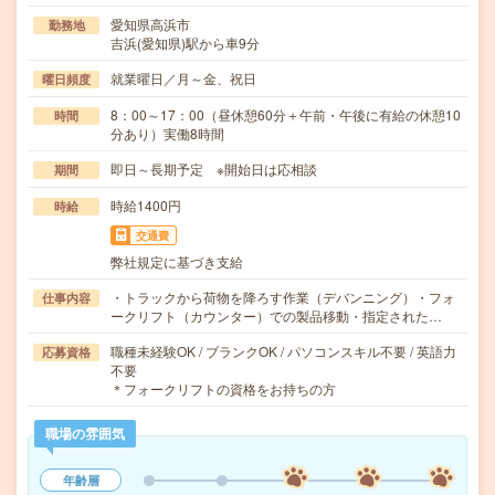
愛知県高浜市
勤務地
吉浜(愛知県)駅から車9分
就業曜日／月～金、祝日
曜日頻度
8：00～17：00（昼休憩60分＋午前・午後に有給の休憩10
時間
分あり）実働8時間
即日～長期予定 ※開始日は応相談
期間
時給1400円
時給
交通費
弊社規定に基づき支給
・トラックから荷物を降ろす作業（デバンニング）・フォ
仕事内容
ークリフト（カウンター）での製品移動・指定された…
職種未経験OK / ブランクOK / パソコンスキル不要 / 英語力
応募資格
不要
＊フォークリフトの資格をお持ちの方
職場の雰囲気
年齢層