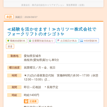
派遣会社
株式会社綜合キャリアオプション 製造事業部（全国）
未読
掲載日
2026/08/07
≪経験を活かせます！≫カリツー株式会社で
フォークリフトのオシゴト✨
職種未経験OK
交通費別途支給あり
土日祝日が休み
WEB登録OK
派遣
愛知県安城市
勤務地
南桜井(愛知県)駅から車5分
就業曜日／月～金、祝日
曜日頻度
▼(1)(2)の昼夜勤交代制 実働8時間(1)8:00～17:00（休憩
時間
12:00～13:00）(2…
即日～応相談 ＊長期予定
期間
時給1400円
時給
交通費
弊社規定に基づき支給