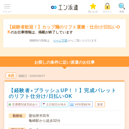
メニュー
気になる!
ログイン
検索
【経験者歓迎！】カップ麺のリフト運搬・仕分け/日払いO
K
のお仕事情報は、掲載が終了しています
掲載時の情報は、
ページ下部
からご覧いただけます。
お探しの条件に近い派遣のお仕事
未読
掲載日
2026/08/07
【経験者×ブラッシュUP！！】完成パレット
のリフト仕分け/日払いOK
交通費別途支給あり
土日祝日が休み
WEB登録OK
派遣
愛知県半田市
勤務地
亀崎駅から徒歩32分