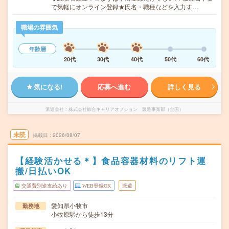
で気軽にオンライン登録★氏名・職種などを入力す…
職場の雰囲気
年齢層
20代
30代
40代
50代
60代
気になる!
応募へ進む
詳しく見る
派遣会社
株式会社綜合キャリアオプション 製造事業部（全国）
未読
掲載日
2026/08/07
【経験活かせる＊】食品容器材料のリフト運
搬/日払いOK
交通費別途支給あり
WEB登録OK
派遣
愛知県小牧市
勤務地
小牧原駅から徒歩13分