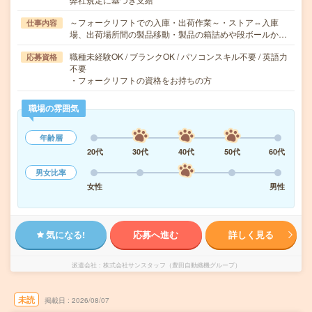
～フォークリフトでの入庫・出荷作業～・ストア⇔入庫
仕事内容
場、出荷場所間の製品移動・製品の箱詰めや段ボールか…
職種未経験OK / ブランクOK / パソコンスキル不要 / 英語力
応募資格
不要
・フォークリフトの資格をお持ちの方
職場の雰囲気
年齢層
20代
30代
40代
50代
60代
男女比率
女性
男性
気になる!
応募へ進む
詳しく見る
派遣会社
株式会社サンスタッフ（豊田自動織機グループ）
未読
掲載日
2026/08/07