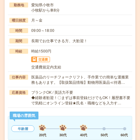
愛知県小牧市
勤務地
小牧駅から車8分
月～金
曜日頻度
09:00～18:00
時間
長期でお仕事できる方、大歓迎！
期間
時給1500円
時給
交通費
交通費規定内支給
医薬品のリーチフォークリフト、手作業での簡単な運搬業
仕事内容
務もあります。【取扱製品情報】動物用医薬品≪待遇…
ブランクOK / 英語力不要
応募資格
◆経験者歓迎！〇まずは事前登録だけでもOK！履歴書不要
で気軽にオンライン登録★氏名・職種などを入力す…
職場の雰囲気
年齢層
20代
30代
40代
50代
60代