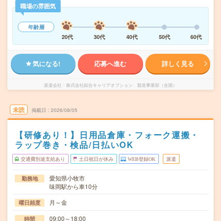
職場の雰囲気
年齢層
20代
30代
40代
50代
60代
気になる!
応募へ進む
詳しく見る
派遣会社
株式会社綜合キャリアオプション 製造事業部（全国）
未読
掲載日
2026/08/05
【研修あり！】日用品倉庫・フォーク運搬・
ラップ巻き・検品/日払いOK
交通費別途支給あり
土日祝日が休み
WEB登録OK
派遣
愛知県小牧市
勤務地
味岡駅から車10分
月～金
曜日頻度
09:00～18:00
時間