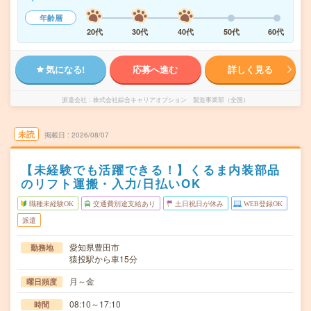
年齢層
20代
30代
40代
50代
60代
気になる!
応募へ進む
詳しく見る
派遣会社
株式会社綜合キャリアオプション 製造事業部（全国）
未読
掲載日
2026/08/07
【未経験でも活躍できる！】くるま内装部品
のリフト運搬・入力/日払いOK
職種未経験OK
交通費別途支給あり
土日祝日が休み
WEB登録OK
派遣
愛知県豊田市
勤務地
猿投駅から車15分
月～金
曜日頻度
08:10～17:10
時間