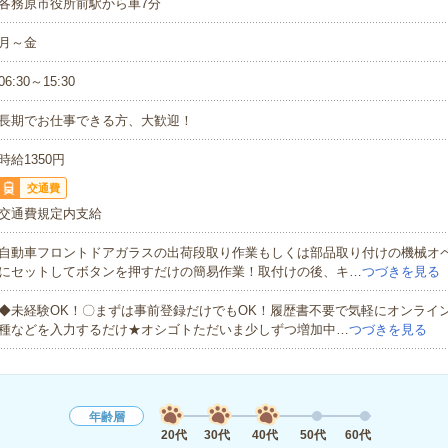
各務原市役所前駅から車7分
月～金
06:30～15:30
長期でお仕事できる方、大歓迎！
時給1350円
交通費
交通費規定内支給
自動車フロントドアガラスの出荷段取り作業もしくは部品取り付けの機械オ
にセットしてボタンを押すだけの簡易作業！取付けの後、キ…
つづきを見る
◆未経験OK！〇まずは事前登録だけでもOK！履歴書不要で気軽にオンライ
種などを入力するだけ★オシゴトただいま少しずつ増加中…
つづきを見る
年齢層
20代
30代
40代
50代
60代