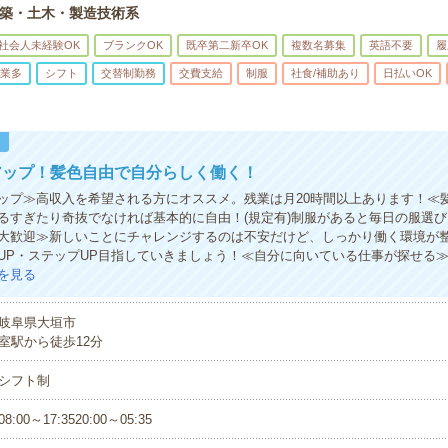
築・土木・製造技術系
社会人未経験OK
ブランクOK
既卒第二新卒OK
複数名募集
英語不要
履
業多
シフト
交替制勤務
交費支給
制服
社食/補助あり
日払いOK
！
アップ！髪色自由で自分らしく働く！
ップ≫高収入を希望される方にオススメ。残業は月20時間以上あります！≪
るすぎたり奇抜でなければ基本的に自由！(規定有)制服があると毎日の服選び
大歓迎≫新しいことにチャレンジするのは不安だけど、しっかり働く環境が
UP・ステップUP目指していきましょう！≪自分に向いている仕事が探せる
を見る
岐阜県大垣市
室駅から徒歩12分
シフト制
08:00～17:3520:00～05:35