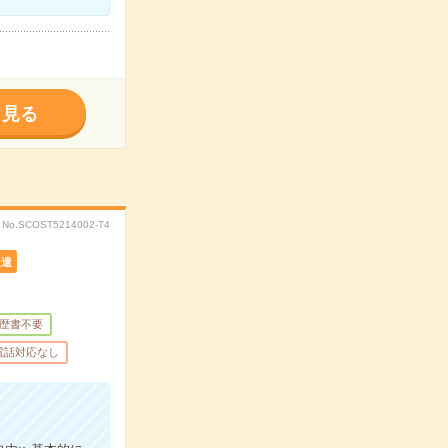
く見る
No.SCOST5214002-T4
派遣
歴書不要
電話対応なし