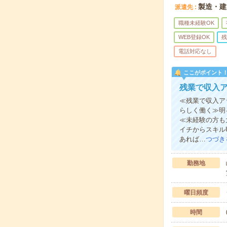
製造・建
派遣先
職種未経験OK
WEB登録OK
残
電話対応なし
ここがポイント
残業で収入
≪残業で収入ア
らしく働く≫明
≪未経験の方も
イチからスキル
あれば…
つづき
勤務地
曜日頻度
時間