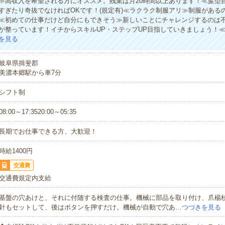
≫高収入を希望される方にオススメ。残業は月20時間以上あります！≪髪型
すぎたり奇抜でなければOKです！(規定有)≪ラクラク制服アリ≫制服がある
≪初めての仕事だけど自分にもできそう≫新しいことにチャレンジするのは
が整っています！イチからスキルUP・ステップUP目指していきましょう！
を見る
岐阜県揖斐郡
美濃本郷駅から車7分
シフト制
08:00～17:3520:00～05:35
長期でお仕事できる方、大歓迎！
時給1400円
交通費
交通費規定内支給
基盤の穴あけと、それに付随する検査の仕事。機械に部品を取り付け、爪楊
針もセットして、後はボタンを押すだけ。機械が自動で穴あ…
つづきを見る