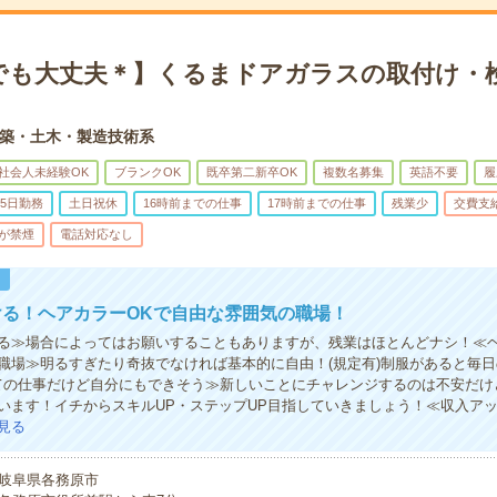
でも大丈夫＊】くるまドアガラスの取付け・検
築・土木・製造技術系
社会人未経験OK
ブランクOK
既卒第二新卒OK
複数名募集
英語不要
履
5日勤務
土日祝休
16時前までの仕事
17時前までの仕事
残業少
交費支
が禁煙
電話対応なし
！
ける！ヘアカラーOKで自由な雰囲気の職場！
る≫場合によってはお願いすることもありますが、残業はほとんどナシ！≪ヘ
職場≫明るすぎたり奇抜でなければ基本的に自由！(規定有)制服があると毎
ての仕事だけど自分にもできそう≫新しいことにチャレンジするのは不安だけ
います！イチからスキルUP・ステップUP目指していきましょう！≪収入ア
見る
岐阜県各務原市