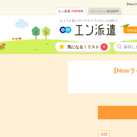
【New
エン派遣
71570
件
エンバイト
82182
件
ちょうど良いワークライフバランスが叶う
関東版
気になる！リスト
0
保存し
【New
未読