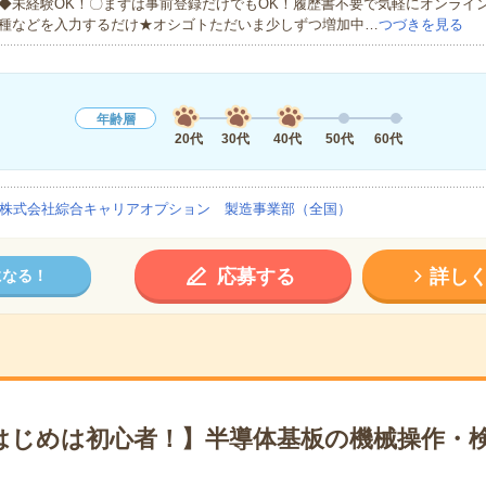
◆未経験OK！〇まずは事前登録だけでもOK！履歴書不要で気軽にオンライ
種などを入力するだけ★オシゴトただいま少しずつ増加中…
つづきを見る
年齢層
20代
30代
40代
50代
60代
株式会社綜合キャリアオプション 製造事業部（全国）
応募する
詳し
になる！
はじめは初心者！】半導体基板の機械操作・検