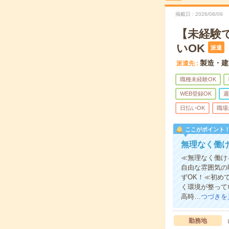
掲載日
2026/08/09
【未経験
いOK
派遣
製造・建
派遣先
職種未経験OK
WEB登録OK
週
日払いOK
職場
ここがポイント
無理なく働
≪無理なく働け
自由な雰囲気の
ずOK！≪初め
く環境が整って
高時…
つづきを
勤務地