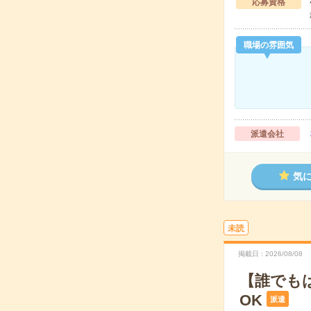
応募資格
職場の雰囲気
派遣会社
気
未読
掲載日
2026/08/08
【誰でも
OK
派遣