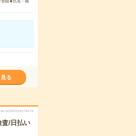
ン登録★氏名・職
く見る
No.SCOST5191730-T4
査/日払い