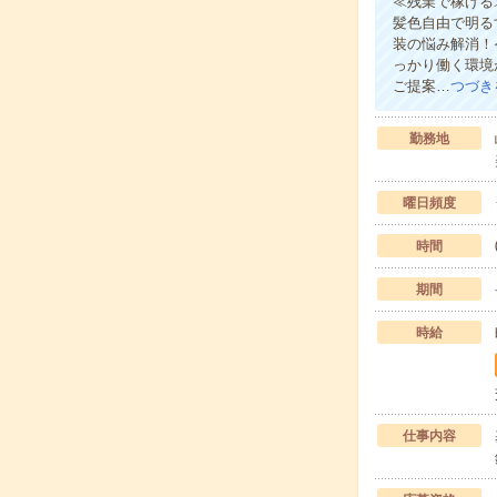
≪残業で稼げる
髪色自由で明る
装の悩み解消！
っかり働く環境
ご提案…
つづき
勤務地
曜日頻度
時間
期間
時給
仕事内容