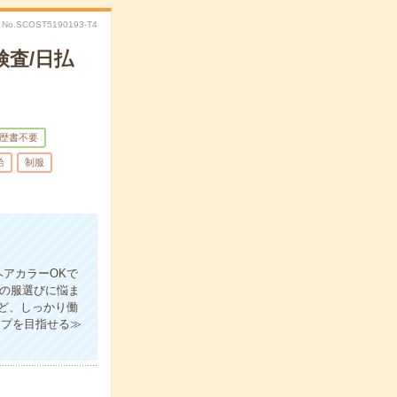
No.SCOST5190193-T4
査/日払
歴書不要
給
制服
アカラーOKで
日の服選びに悩ま
ど、しっかり働
ップを目指せる≫