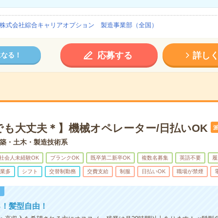
株式会社綜合キャリアオプション 製造事業部（全国）
応募する
詳し
になる！
でも大丈夫＊】機械オペレーター/日払いOK
築・土木・製造技術系
社会人未経験OK
ブランクOK
既卒第二新卒OK
複数名募集
英語不要
履
業多
シフト
交替制勤務
交費支給
制服
日払いOK
職場が禁煙
！
る！髪型自由！