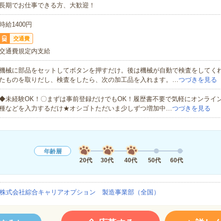
長期でお仕事できる方、大歓迎！
時給1400円
交通費
交通費規定内支給
機械に部品をセットしてボタンを押すだけ。後は機械が自動で検査をしてく
たものを取りだし、検査をしたら、次の加工品を入れます。…
つづきを見る
◆未経験OK！〇まずは事前登録だけでもOK！履歴書不要で気軽にオンライ
種などを入力するだけ★オシゴトただいま少しずつ増加中…
つづきを見る
年齢層
20代
30代
40代
50代
60代
株式会社綜合キャリアオプション 製造事業部（全国）