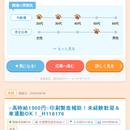
職場の雰囲気
年齢層
20代
30代
40代
50代
60代
男女比率
女性
男性
もっと見る
気になる!
応募へ進む
詳しく見る
派遣会社
株式会社アイ・エイチサービス
未読
掲載日
2026/08/08
○高時給1500円○印刷製造補助！未経験歓迎＆
車通勤OK！_H118176
職種未経験OK
交通費別途支給あり
土日祝日が休み
WEB登録OK
派遣