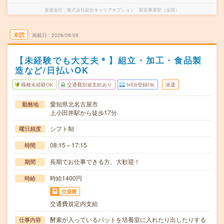
派遣会社
株式会社綜合キャリアオプション 製造事業部（全国）
未読
掲載日
2026/08/08
【未経験でも大丈夫＊】組立・加工・食品製
造など/日払いOK
職種未経験OK
交通費別途支給あり
WEB登録OK
派遣
愛知県北名古屋市
勤務地
上小田井駅から徒歩17分
シフト制
曜日頻度
08:15～17:15
時間
長期でお仕事できる方、大歓迎！
期間
時給1400円
時給
交通費
交通費規定内支給
酵素が入っているバットを培養室に入れたり出したりする
仕事内容