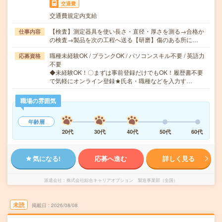
交通費
交通費規定内支給
【検査】測定器具を使い長さ・直径・厚さを測る→合格か
仕事内容
の検査→製品を次の工程へ送る【研磨】傷のある所に…
職種未経験OK / ブランクOK / パソコンスキル不要 / 英語力
応募資格
不要
◆未経験OK！〇まずは事前登録だけでもOK！履歴書不要
で気軽にオンライン登録★氏名・職種などを入力す…
職場の雰囲気
年齢層
20代
30代
40代
50代
60代
気になる!
応募へ進む
詳しく見る
派遣会社
株式会社綜合キャリアオプション 製造事業部（全国）
未読
掲載日
2026/08/08