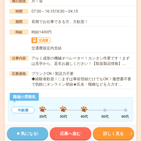
月～金
曜日頻度
07:30～16:1519:30～04:15
時間
長期でお仕事できる方、大歓迎！
期間
時給1400円
時給
交通費
交通費規定内支給
アルミ成形の機械オペレーター！カンタン作業です！まず
仕事内容
は見学から、是非お越しください！【取扱製品情報】…
ブランクOK / 英語力不要
応募資格
◆経験者歓迎！〇まずは事前登録だけでもOK！履歴書不要
で気軽にオンライン登録★氏名・職種などを入力す…
職場の雰囲気
年齢層
20代
30代
40代
50代
60代
気になる!
応募へ進む
詳しく見る