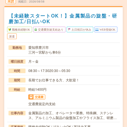
未読
掲載日
2026/08/08
【未経験スタートOK！】金属製品の旋盤・研
磨加工/日払いOK
職種未経験OK
交通費別途支給あり
土日祝日が休み
WEB登録OK
派遣
愛知県豊川市
勤務地
三河一宮駅から車6分
月～金
曜日頻度
08:30～17:3020:30～05:30
時間
長期でお仕事できる方、大歓迎！
期間
時給1400円
時給
交通費
交通費規定内支給
金属製品の加工、オペレーター業務。特殊鋼、ステンレ
仕事内容
ス、アルミニウム製品の旋盤加工やフライス加工、研磨…
職種未経験OK / ブランクOK / 英語力不要
応募資格