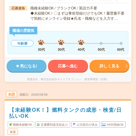
職種未経験OK / ブランクOK / 英語力不要
応募資格
◆未経験OK！〇まずは事前登録だけでもOK！履歴書不要
で気軽にオンライン登録★氏名・職種などを入力す…
職場の雰囲気
年齢層
20代
30代
40代
50代
60代
気になる!
応募へ進む
詳しく見る
派遣会社
株式会社綜合キャリアオプション 製造事業部（全国）
未読
掲載日
2026/08/08
【未経験OK！】燃料タンクの成形・検査/日
払いOK
職種未経験OK
交通費別途支給あり
土日祝日が休み
WEB登録OK
派遣