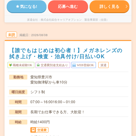
気になる!
応募へ進む
詳しく見る
派遣会社
株式会社綜合キャリアオプション 製造事業部（全国）
未読
掲載日
2026/08/08
【誰でもはじめは初心者！】メガネレンズの
拭き上げ・検査・治具付け/日払いOK
職種未経験OK
交通費別途支給あり
WEB登録OK
派遣
愛知県豊川市
勤務地
愛知御津駅から車10分
シフト制
曜日頻度
07:00～16:0016:00～01:00
時間
長期でお仕事できる方、大歓迎！
期間
時給1400円
時給
交通費