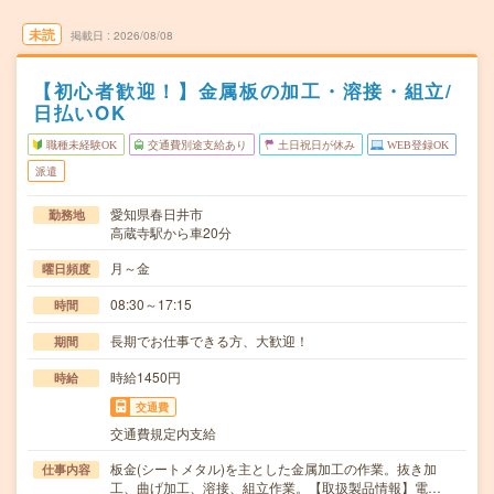
未読
掲載日
2026/08/08
【初心者歓迎！】金属板の加工・溶接・組立/
日払いOK
職種未経験OK
交通費別途支給あり
土日祝日が休み
WEB登録OK
派遣
愛知県春日井市
勤務地
高蔵寺駅から車20分
月～金
曜日頻度
08:30～17:15
時間
長期でお仕事できる方、大歓迎！
期間
時給1450円
時給
交通費
交通費規定内支給
板金(シートメタル)を主とした金属加工の作業。抜き加
仕事内容
工、曲げ加工、溶接、組立作業。【取扱製品情報】電…