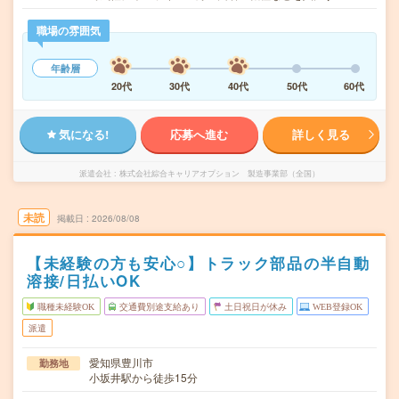
職場の雰囲気
年齢層
20代
30代
40代
50代
60代
気になる!
応募へ進む
詳しく見る
派遣会社
株式会社綜合キャリアオプション 製造事業部（全国）
未読
掲載日
2026/08/08
【未経験の方も安心○】トラック部品の半自動
溶接/日払いOK
職種未経験OK
交通費別途支給あり
土日祝日が休み
WEB登録OK
派遣
愛知県豊川市
勤務地
小坂井駅から徒歩15分