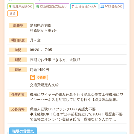
職種未経験OK
交通費別途支給あり
土日祝日が休み
WEB登録OK
派遣
愛知県丹羽郡
勤務地
柏森駅から車8分
月～金
曜日頻度
08:20～17:05
時間
長期でお仕事できる方、大歓迎！
期間
時給1450円
時給
交通費
交通費規定内支給
機械にワイヤーの組み込みを行う簡単な作業工作機械にワ
仕事内容
イヤーハーネスを配電して組立を行う【取扱製品情報…
職種未経験OK / ブランクOK / 英語力不要
応募資格
◆未経験OK！〇まずは事前登録だけでもOK！履歴書不要
で気軽にオンライン登録★氏名・職種などを入力す…
職場の雰囲気