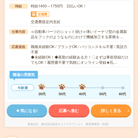
時給1400～1750円 日払いOK！
時給
交通費
交通費規定内支給
≪自動車パーツのショット掛け≫薄いドーナツ型の金属製
仕事内容
品をフックのようなものにかけて機械加工する業務を…
職種未経験OK / ブランクOK / パソコンスキル不要 / 英語力
応募資格
不要
◆未経験OK！◆夜勤の経験ある方！〇まずは事前登録だけ
でもOK！履歴書不要で気軽にオンライン登録★氏…
職場の雰囲気
年齢層
20代
30代
40代
50代
60代
気になる!
応募へ進む
詳しく見る
派遣会社
株式会社綜合キャリアオプション 製造事業部（全国）