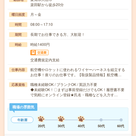
楽田駅から徒歩20分
月～金
曜日頻度
08:00～17:10
時間
長期でお仕事できる方、大歓迎！
期間
時給1400円
時給
交通費
交通費規定内支給
航空機やロケットに使われるワイヤーハーネスを組立する
仕事内容
お仕事！座りのお仕事です。【取扱製品情報】航空機…
職種未経験OK / ブランクOK / 英語力不要
応募資格
◆未経験OK！〇まずは事前登録だけでもOK！履歴書不要
で気軽にオンライン登録★氏名・職種などを入力す…
職場の雰囲気
年齢層
20代
30代
40代
50代
60代