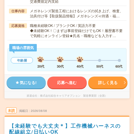
交通費規定内支給
メガネレンズ製造工程におけるレンズの拭き上げ、検査、
仕事内容
治具付け等【取扱製品情報】メガネレンズ≪待遇・福…
職種未経験OK / ブランクOK / 英語力不要
応募資格
◆未経験OK！〇まずは事前登録だけでもOK！履歴書不要
で気軽にオンライン登録★氏名・職種などを入力す…
職場の雰囲気
年齢層
20代
30代
40代
50代
60代
気になる!
応募へ進む
詳しく見る
派遣会社
株式会社綜合キャリアオプション 製造事業部（全国）
未読
掲載日
2026/08/08
【未経験でも大丈夫＊】工作機械ハーネスの
配線組立/日払いOK