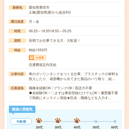
愛知県豊田市
勤務地
土橋(愛知県)駅から徒歩9分
月～金
曜日頻度
06:25～16:5518:55～05:25
時間
長期でお仕事できる方、大歓迎！
期間
時給1550円
時給
交通費
交通費規定内支給
車のガソリンタンクをつくる仕事。プラスチックの材料を
仕事内容
投入したり、成形機から出てきた製品のバリ取り、組…
職種未経験OK / ブランクOK / 英語力不要
応募資格
◆未経験OK！〇まずは事前登録だけでもOK！履歴書不要
で気軽にオンライン登録★氏名・職種などを入力す…
職場の雰囲気
年齢層
20代
30代
40代
50代
60代