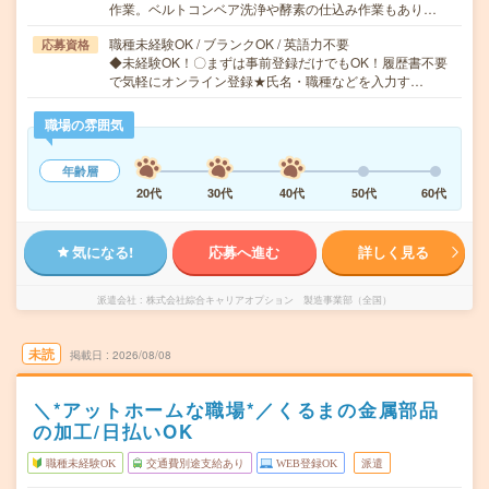
作業。ベルトコンベア洗浄や酵素の仕込み作業もあり…
職種未経験OK / ブランクOK / 英語力不要
応募資格
◆未経験OK！〇まずは事前登録だけでもOK！履歴書不要
で気軽にオンライン登録★氏名・職種などを入力す…
職場の雰囲気
年齢層
20代
30代
40代
50代
60代
気になる!
応募へ進む
詳しく見る
派遣会社
株式会社綜合キャリアオプション 製造事業部（全国）
未読
掲載日
2026/08/08
＼*アットホームな職場*／くるまの金属部品
の加工/日払いOK
職種未経験OK
交通費別途支給あり
WEB登録OK
派遣