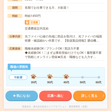
長期でお仕事できる方、大歓迎！
期間
時給1450円
時給
交通費
交通費規定内支給
光ファイバ心線の先端に部品を取付け、光ファイバの端面
仕事内容
研磨・確認細かい作業です。【取扱製品情報】通信機…
職種未経験OK / ブランクOK / 英語力不要
応募資格
◆未経験OK！〇まずは事前登録だけでもOK！履歴書不要
で気軽にオンライン登録★氏名・職種などを入力す…
職場の雰囲気
年齢層
20代
30代
40代
50代
60代
気になる!
応募へ進む
詳しく見る
派遣会社
株式会社綜合キャリアオプション 製造事業部（全国）