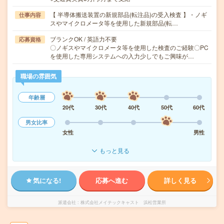
【 半導体搬送装置の新規部品(転注品)の受入検査 】・ノギ
仕事内容
スやマイクロメータ等を使用した新規部品(転…
ブランクOK / 英語力不要
応募資格
〇ノギスやマイクロメータ等を使用した検査のご経験〇PC
を使用した専用システムへの入力少しでもご興味が…
職場の雰囲気
年齢層
20代
30代
40代
50代
60代
男女比率
女性
男性
もっと見る
気になる!
応募へ進む
詳しく見る
派遣会社
株式会社メイテックキャスト 浜松営業所