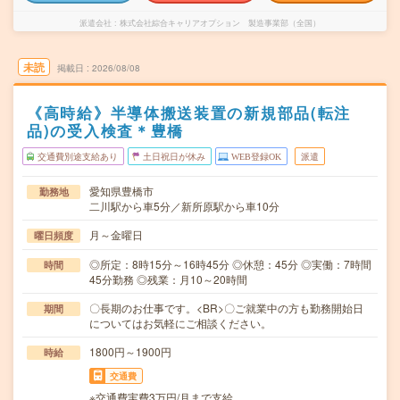
派遣会社
株式会社綜合キャリアオプション 製造事業部（全国）
未読
掲載日
2026/08/08
《高時給》半導体搬送装置の新規部品(転注
品)の受入検査＊豊橋
交通費別途支給あり
土日祝日が休み
WEB登録OK
派遣
愛知県豊橋市
勤務地
二川駅から車5分／新所原駅から車10分
月～金曜日
曜日頻度
◎所定：8時15分～16時45分 ◎休憩：45分 ◎実働：7時間
時間
45分勤務 ◎残業：月10～20時間
〇長期のお仕事です。<BR>〇ご就業中の方も勤務開始日
期間
についてはお気軽にご相談ください。
1800円～1900円
時給
交通費
※交通費実費3万円/月まで支給