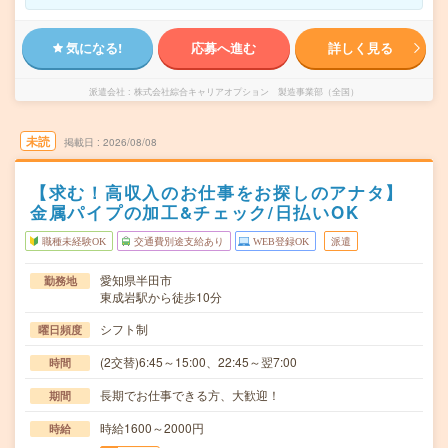
気になる!
応募へ進む
詳しく見る
派遣会社
株式会社綜合キャリアオプション 製造事業部（全国）
未読
掲載日
2026/08/08
【求む！高収入のお仕事をお探しのアナタ】
金属パイプの加工&チェック/日払いOK
職種未経験OK
交通費別途支給あり
WEB登録OK
派遣
愛知県半田市
勤務地
東成岩駅から徒歩10分
シフト制
曜日頻度
(2交替)6:45～15:00、22:45～翌7:00
時間
長期でお仕事できる方、大歓迎！
期間
時給1600～2000円
時給