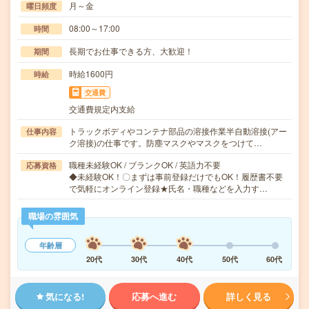
月～金
曜日頻度
08:00～17:00
時間
長期でお仕事できる方、大歓迎！
期間
時給1600円
時給
交通費
交通費規定内支給
トラックボディやコンテナ部品の溶接作業半自動溶接(アー
仕事内容
ク溶接)の仕事です。防塵マスクやマスクをつけて…
職種未経験OK / ブランクOK / 英語力不要
応募資格
◆未経験OK！〇まずは事前登録だけでもOK！履歴書不要
で気軽にオンライン登録★氏名・職種などを入力す…
職場の雰囲気
年齢層
20代
30代
40代
50代
60代
気になる!
応募へ進む
詳しく見る