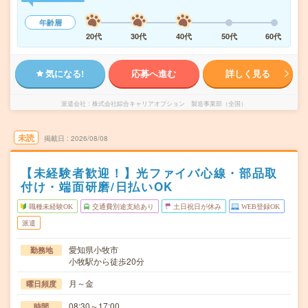
年齢層
20代
30代
40代
50代
60代
気になる!
応募へ進む
詳しく見る
派遣会社
株式会社綜合キャリアオプション 製造事業部（全国）
未読
掲載日
2026/08/08
【未経験者歓迎！】光ファイバ心線・部品取
付け・端面研磨/日払いOK
職種未経験OK
交通費別途支給あり
土日祝日が休み
WEB登録OK
派遣
愛知県小牧市
勤務地
小牧駅から徒歩20分
月～金
曜日頻度
08:30～17:00
時間