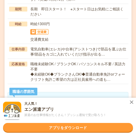
長期 即日スタート！ ※スタート日はお気軽にご相談く
期間
ださい
時給1300円
時給
交通費
交通費支給
電気自動車(エレカ)や台車(アシストつき)で部品を運ぶお仕
仕事内容
事!部品をカゴに入れていくだけ!指示が出る…
職種未経験OK / ブランクOK / パソコンスキル不要 / 英語力
応募資格
不要
◆未経験OK◆ブランクさんOK!◆普通自動車免許orフォー
クリフト免許ご希望の方は正社員雇用への道も…
職場の雰囲気
大人気！
年齢層
エン派遣アプリ
20代
30代
40代
50代
60代
派遣のお仕事情報がたくさん！プッシュ通知で受け取ろう！
男女比率
女性
男性
アプリをダウンロード