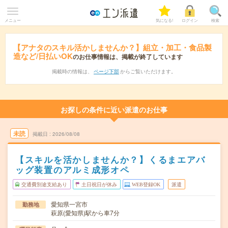
メニュー
気になる!
ログイン
検索
【アナタのスキル活かしませんか？】組立・加工・食品製
造など/日払いOK
のお仕事情報は、掲載が終了しています
掲載時の情報は、
ページ下部
からご覧いただけます。
お探しの条件に近い派遣のお仕事
未読
掲載日
2026/08/08
【スキルを活かしませんか？】くるまエアバ
ッグ装置のアルミ成形オペ
交通費別途支給あり
土日祝日が休み
WEB登録OK
派遣
愛知県一宮市
勤務地
萩原(愛知県)駅から車7分