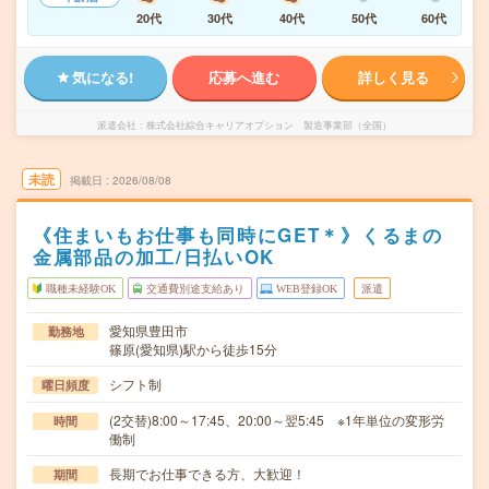
20代
30代
40代
50代
60代
気になる!
応募へ進む
詳しく見る
派遣会社
株式会社綜合キャリアオプション 製造事業部（全国）
未読
掲載日
2026/08/08
《住まいもお仕事も同時にGET＊》くるまの
金属部品の加工/日払いOK
職種未経験OK
交通費別途支給あり
WEB登録OK
派遣
愛知県豊田市
勤務地
篠原(愛知県)駅から徒歩15分
シフト制
曜日頻度
(2交替)8:00～17:45、20:00～翌5:45 ※1年単位の変形労
時間
働制
長期でお仕事できる方、大歓迎！
期間