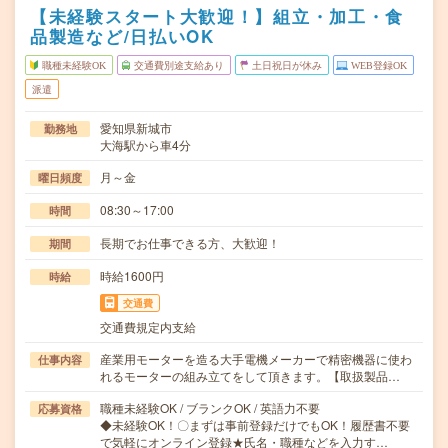
【未経験スタート大歓迎！】組立・加工・食
品製造など/日払いOK
職種未経験OK
交通費別途支給あり
土日祝日が休み
WEB登録OK
派遣
愛知県新城市
勤務地
大海駅から車4分
月～金
曜日頻度
08:30～17:00
時間
長期でお仕事できる方、大歓迎！
期間
時給1600円
時給
交通費
交通費規定内支給
産業用モーターを造る大手電機メーカーで精密機器に使わ
仕事内容
れるモーターの組み立てをして頂きます。【取扱製品…
職種未経験OK / ブランクOK / 英語力不要
応募資格
◆未経験OK！〇まずは事前登録だけでもOK！履歴書不要
で気軽にオンライン登録★氏名・職種などを入力す…