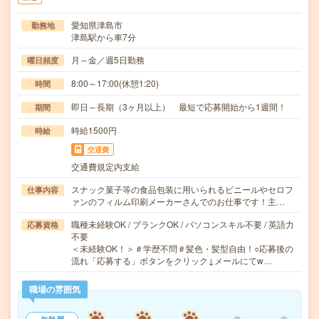
愛知県津島市
勤務地
津島駅から車7分
月～金／週5日勤務
曜日頻度
8:00～17:00(休憩1:20)
時間
即日～長期（3ヶ月以上） 最短で応募開始から1週間！
期間
時給1500円
時給
交通費
交通費規定内支給
スナック菓子等の食品包装に用いられるビニールやセロフ
仕事内容
ァンのフィルム印刷メーカーさんでのお仕事です！主…
職種未経験OK / ブランクOK / パソコンスキル不要 / 英語力
応募資格
不要
＜未経験OK！＞＃学歴不問＃髪色・髪型自由！○応募後の
流れ「応募する」ボタンをクリック↓メールにてw…
職場の雰囲気