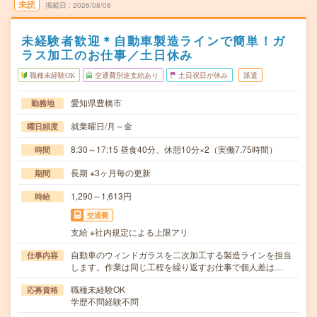
未読
掲載日
2026/08/08
未経験者歓迎＊自動車製造ラインで簡単！ガ
ラス加工のお仕事／土日休み
職種未経験OK
交通費別途支給あり
土日祝日が休み
派遣
愛知県豊橋市
勤務地
就業曜日/月～金
曜日頻度
8:30～17:15 昼食40分、休憩10分×2（実働7.75時間）
時間
長期 ※3ヶ月毎の更新
期間
1,290～1,613円
時給
交通費
支給 ※社内規定による上限アリ
自動車のウィンドガラスを二次加工する製造ラインを担当
仕事内容
します。作業は同じ工程を繰り返すお仕事で個人差は…
職種未経験OK
応募資格
学歴不問経験不問