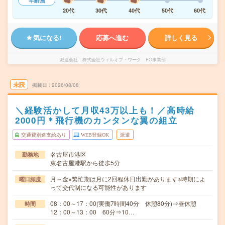
年齢層
20代
30代
40代
50代
60代
気になる!
応募へ進む
詳しく見る
派遣会社
株式会社ウィルオブ・ワーク FO事業部
未読
掲載日
2026/08/08
＼経験活かして月収43万以上も！／高時給
2000円＊飛行機のカンタンな翼の組立
交通費別途支給あり
WEB登録OK
派遣
名古屋市港区
勤務地
東名古屋港駅から徒歩5分
月～金※繁忙期は月に2回程休日出勤があります※時期によ
曜日頻度
って交代制になる可能性があります
08：00～17：00(実働7時間40分 休憩80分)⇒昼休憩
時間
12：00～13：00 60分⇒10…