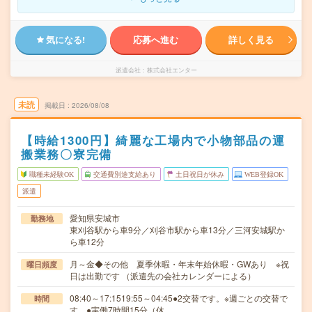
気になる!
応募へ進む
詳しく見る
派遣会社
株式会社エンター
未読
掲載日
2026/08/08
【時給1300円】綺麗な工場内で小物部品の運
搬業務〇寮完備
職種未経験OK
交通費別途支給あり
土日祝日が休み
WEB登録OK
派遣
愛知県安城市
勤務地
東刈谷駅から車9分／刈谷市駅から車13分／三河安城駅か
ら車12分
月～金◆その他 夏季休暇・年末年始休暇・GWあり ※祝
曜日頻度
日は出勤です （派遣先の会社カレンダーによる）
08:40～17:1519:55～04:45●2交替です。※週ごとの交替で
時間
す。●実働7時間15分（休…