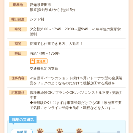
愛知県豊田市
勤務地
篠原(愛知県)駅から徒歩15分
シフト制
曜日頻度
(2交替)8:00～17:45、20:00～翌5:45 ※1年単位の変形労
時間
働制
長期でお仕事できる方、大歓迎！
期間
時給1400～1750円
時給
交通費
交通費規定内支給
≪自動車パーツのショット掛け≫薄いドーナツ型の金属製
仕事内容
品をフックのようなものにかけて機械加工する業務を…
職種未経験OK / ブランクOK / パソコンスキル不要 / 英語力
応募資格
不要
◆未経験OK！〇まずは事前登録だけでもOK！履歴書不要
で気軽にオンライン登録★氏名・職種などを入力す…
職場の雰囲気
年齢層