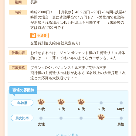
長期
期間
時給2000円！ 【月収例】43.2万円＝20日×8時間×残業45
時給
時間の場合 更に皆勤手当て1万円も♪ ※繁忙期で夜勤等
が追加される場合は45万円以上も可能です！ ※未経験の
方は時給1700円です
交通費
交通費別途支給(会社規定あり)
お任せするのは、ジャンボジェット機の主翼造り！＜具体
仕事内容
的には…＞・薄くて軽い布のようなカーボンを、4人…
ブランクOK / パソコンスキル不要 / 英語力不要
応募資格
飛行機の主翼造りの経験がある方10名以上の大量採用！友
達との応募も大歓迎です＾＾
職場の雰囲気
年齢層
20代
30代
40代
50代
60代
男女比率
女性
男性
もっと見る