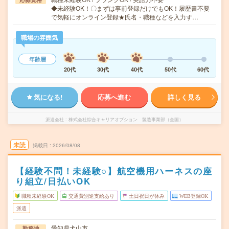
◆未経験OK！〇まずは事前登録だけでもOK！履歴書不要
で気軽にオンライン登録★氏名・職種などを入力す…
職場の雰囲気
年齢層
20代
30代
40代
50代
60代
気になる!
応募へ進む
詳しく見る
派遣会社
株式会社綜合キャリアオプション 製造事業部（全国）
未読
掲載日
2026/08/08
【経験不問！未経験○】航空機用ハーネスの座
り組立/日払いOK
職種未経験OK
交通費別途支給あり
土日祝日が休み
WEB登録OK
派遣
愛知県犬山市
勤務地