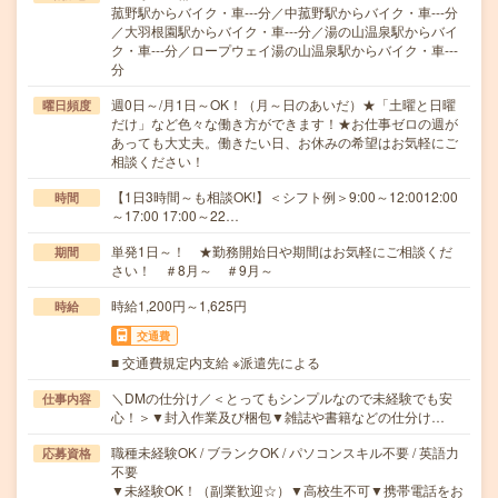
菰野駅からバイク・車---分／中菰野駅からバイク・車---分
／大羽根園駅からバイク・車---分／湯の山温泉駅からバイ
ク・車---分／ロープウェイ湯の山温泉駅からバイク・車---
分
週0日～/月1日～OK！（月～日のあいだ）★「土曜と日曜
曜日頻度
だけ」など色々な働き方ができます！★お仕事ゼロの週が
あっても大丈夫。働きたい日、お休みの希望はお気軽にご
相談ください！
【1日3時間～も相談OK!】＜シフト例＞9:00～12:0012:00
時間
～17:00 17:00～22…
単発1日～！ ★勤務開始日や期間はお気軽にご相談くだ
期間
さい！ ＃8月～ ＃9月～
時給1,200円～1,625円
時給
交通費
■ 交通費規定内支給 ※派遣先による
＼DMの仕分け／＜とってもシンプルなので未経験でも安
仕事内容
心！＞▼封入作業及び梱包▼雑誌や書籍などの仕分け…
職種未経験OK / ブランクOK / パソコンスキル不要 / 英語力
応募資格
不要
▼未経験OK！（副業歓迎☆）▼高校生不可▼携帯電話をお