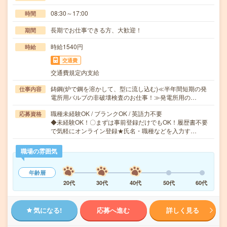
08:30～17:00
時間
長期でお仕事できる方、大歓迎！
期間
時給1540円
時給
交通費
交通費規定内支給
鋳鋼(炉で鋼を溶かして、型に流し込む)≪半年間短期の発
仕事内容
電所用バルブの非破壊検査のお仕事！≫発電所用の…
職種未経験OK / ブランクOK / 英語力不要
応募資格
◆未経験OK！〇まずは事前登録だけでもOK！履歴書不要
で気軽にオンライン登録★氏名・職種などを入力す…
職場の雰囲気
年齢層
20代
30代
40代
50代
60代
気になる!
応募へ進む
詳しく見る