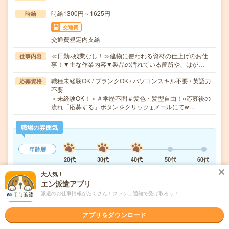
時給1300円～1625円
時給
交通費
交通費規定内支給
≪日勤×残業なし！≫建物に使われる資材の仕上げのお仕
仕事内容
事！▼主な作業内容▼製品の汚れている箇所や、はが…
職種未経験OK / ブランクOK / パソコンスキル不要 / 英語力
応募資格
不要
＜未経験OK！＞＃学歴不問＃髪色・髪型自由！○応募後の
流れ「応募する」ボタンをクリック↓メールにてw…
職場の雰囲気
年齢層
20代
30代
40代
50代
60代
大人気！
エン派遣アプリ
気になる!
応募へ進む
詳しく見る
派遣のお仕事情報がたくさん！プッシュ通知で受け取ろう！
派遣会社
株式会社ウィルオブ・ワーク FO事業部
アプリをダウンロード