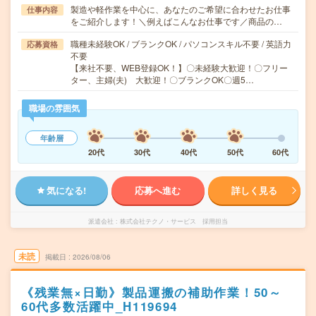
製造や軽作業を中心に、あなたのご希望に合わせたお仕事
仕事内容
をご紹介します！＼例えばこんなお仕事です／商品の…
職種未経験OK / ブランクOK / パソコンスキル不要 / 英語力
応募資格
不要
【来社不要、WEB登録OK！】〇未経験大歓迎！〇フリー
ター、主婦(夫) 大歓迎！〇ブランクOK〇週5…
職場の雰囲気
年齢層
20代
30代
40代
50代
60代
気になる!
応募へ進む
詳しく見る
派遣会社
株式会社テクノ・サービス 採用担当
未読
掲載日
2026/08/06
《残業無×日勤》製品運搬の補助作業！50～
60代多数活躍中_H119694