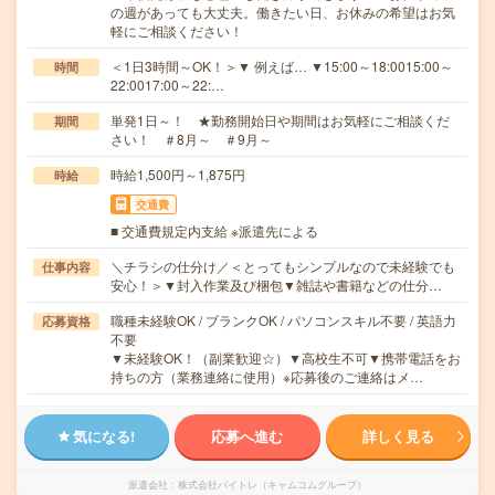
の週があっても大丈夫。働きたい日、お休みの希望はお気
軽にご相談ください！
＜1日3時間～OK！＞▼ 例えば… ▼15:00～18:0015:00～
時間
22:0017:00～22:…
単発1日～！ ★勤務開始日や期間はお気軽にご相談くだ
期間
さい！ ＃8月～ ＃9月～
時給1,500円～1,875円
時給
交通費
■ 交通費規定内支給 ※派遣先による
＼チラシの仕分け／＜とってもシンプルなので未経験でも
仕事内容
安心！＞▼封入作業及び梱包▼雑誌や書籍などの仕分…
職種未経験OK / ブランクOK / パソコンスキル不要 / 英語力
応募資格
不要
▼未経験OK！（副業歓迎☆）▼高校生不可▼携帯電話をお
持ちの方（業務連絡に使用）※応募後のご連絡はメ…
気になる!
応募へ進む
詳しく見る
派遣会社
株式会社バイトレ（キャムコムグループ）