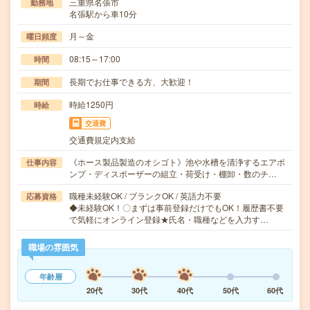
三重県名張市
勤務地
名張駅から車10分
月～金
曜日頻度
08:15～17:00
時間
長期でお仕事できる方、大歓迎！
期間
時給1250円
時給
交通費
交通費規定内支給
《ホース製品製造のオシゴト》池や水槽を清浄するエアポ
仕事内容
ンプ・ディスポーザーの組立・荷受け・棚卸・数のチ…
職種未経験OK / ブランクOK / 英語力不要
応募資格
◆未経験OK！〇まずは事前登録だけでもOK！履歴書不要
で気軽にオンライン登録★氏名・職種などを入力す…
職場の雰囲気
年齢層
20代
30代
40代
50代
60代