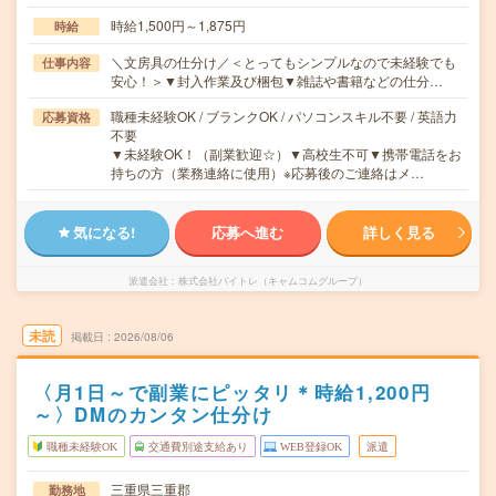
時給1,500円～1,875円
時給
＼文房具の仕分け／＜とってもシンプルなので未経験でも
仕事内容
安心！＞▼封入作業及び梱包▼雑誌や書籍などの仕分…
職種未経験OK / ブランクOK / パソコンスキル不要 / 英語力
応募資格
不要
▼未経験OK！（副業歓迎☆）▼高校生不可▼携帯電話をお
持ちの方（業務連絡に使用）※応募後のご連絡はメ…
気になる!
応募へ進む
詳しく見る
派遣会社
株式会社バイトレ（キャムコムグループ）
未読
掲載日
2026/08/06
〈月1日～で副業にピッタリ＊時給1,200円
～〉DMのカンタン仕分け
職種未経験OK
交通費別途支給あり
WEB登録OK
派遣
三重県三重郡
勤務地