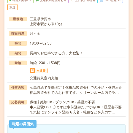
職種未経験OK
交通費別途支給あり
土日祝日が休み
WEB登録OK
派遣
三重県伊賀市
勤務地
上野市駅から車10分
月～金
曜日頻度
18:00～02:30
時間
長期でお仕事できる方、大歓迎！
期間
時給1230～1538円
時給
交通費
交通費規定内支給
≪高時給で夜勤固定！化粧品製造会社での検品・梱包≫化
仕事内容
粧品製造会社でのお仕事です。クリーンルーム内でラ…
職種未経験OK / ブランクOK / 英語力不要
応募資格
◆未経験OK！〇まずは事前登録だけでもOK！履歴書不要
で気軽にオンライン登録★氏名・職種などを入力す…
職場の雰囲気