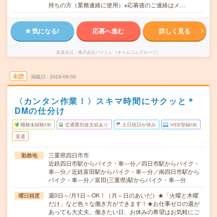
持ちの方（業務連絡に使用）※応募後のご連絡はメ…
気になる!
応募へ進む
詳しく見る
派遣会社
株式会社バイトレ（キャムコムグループ）
未読
掲載日
2026/08/06
〈カンタン作業！〉スキマ時間にサクッと＊
DMの仕分け
職種未経験OK
交通費別途支給あり
土日祝日が休み
WEB登録OK
派遣
三重県四日市市
勤務地
近鉄四日市駅からバイク・車---分／四日市駅からバイク・
車---分／近鉄富田駅からバイク・車---分／南四日市駅から
バイク・車---分／富田(三重県)駅からバイク・車---分
週0日～/月1日～OK！（月～日のあいだ）★「火曜と木曜
曜日頻度
だけ」など色々な働き方ができます！★お仕事ゼロの週が
あっても大丈夫。働きたい日、お休みの希望はお気軽にご