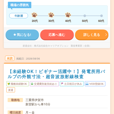
職場の雰囲気
年齢層
20代
30代
40代
50代
60代
気になる!
応募へ進む
詳しく見る
派遣会社
株式会社綜合キャリアオプション 製造事業部（全国）
未読
掲載日
2026/08/06
【未経験OK！ビギナー活躍中！】発電所用バ
ルブの外観寸法・超音波放射線検査
職種未経験OK
交通費別途支給あり
土日祝日が休み
WEB登録OK
派遣
三重県伊賀市
勤務地
新堂駅から車10分
月～金
曜日頻度