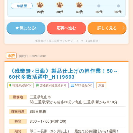
年齢層
20代
30代
40代
50代
60代
気になる!
応募へ進む
詳しく見る
派遣会社
株式会社ウィルオブ・ワーク FO事業部
未読
掲載日
2026/08/06
《残業無×日勤》製品仕上げの軽作業！50～
60代多数活躍中_H119693
職種未経験OK
交通費別途支給あり
WEB登録OK
派遣
三重県亀山市
勤務地
関(三重県)駅から徒歩20分／亀山(三重県)駅から車10分
週5日勤務
曜日頻度
8:00～17:00(休憩1:30)
時間
即日～長期（3ヶ月以上） 最短で応募開始から1週間！
期間