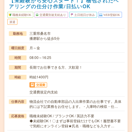
【未経験から安心スタート！】梱包されたベ
アリングの仕分け作業/日払いOK
職種未経験OK
交通費別途支給あり
土日祝日が休み
WEB登録OK
派遣
三重県桑名市
勤務地
播磨駅から徒歩5分
月～金
曜日頻度
08:00～16:25
時間
長期でお仕事できる方、大歓迎！
期間
時給1400円
時給
交通費
交通費規定内支給
物流会社での自動車部品の入出庫作業のお仕事です。具体
仕事内容
的には下記業務をお任せします。・入庫時の検収・仕…
職種未経験OK / ブランクOK / 英語力不要
応募資格
◆未経験OK！〇まずは事前登録だけでもOK！履歴書不要
で気軽にオンライン登録★氏名・職種などを入力す…