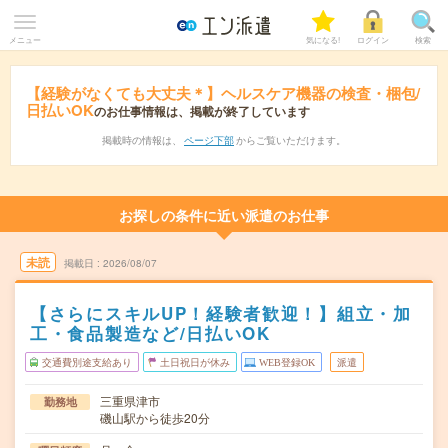
メニュー
気になる!
ログイン
検索
【経験がなくても大丈夫＊】ヘルスケア機器の検査・梱包/
日払いOK
のお仕事情報は、掲載が終了しています
掲載時の情報は、
ページ下部
からご覧いただけます。
お探しの条件に近い派遣のお仕事
未読
掲載日
2026/08/07
【さらにスキルUP！経験者歓迎！】組立・加
工・食品製造など/日払いOK
交通費別途支給あり
土日祝日が休み
WEB登録OK
派遣
三重県津市
勤務地
磯山駅から徒歩20分