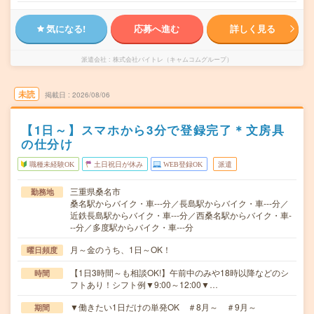
気になる!
応募へ進む
詳しく見る
派遣会社
株式会社バイトレ（キャムコムグループ）
未読
掲載日
2026/08/06
【1日～】スマホから3分で登録完了＊文房具
の仕分け
職種未経験OK
土日祝日が休み
WEB登録OK
派遣
三重県桑名市
勤務地
桑名駅からバイク・車---分／長島駅からバイク・車---分／
近鉄長島駅からバイク・車---分／西桑名駅からバイク・車-
--分／多度駅からバイク・車---分
月～金のうち、1日～OK！
曜日頻度
【1日3時間～も相談OK!】午前中のみや18時以降などのシ
時間
フトあり！シフト例▼9:00～12:00▼…
▼働きたい1日だけの単発OK ＃8月～ ＃9月～
期間