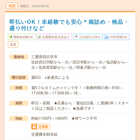
未読
掲載日
2026/08/06
即払いOK！未経験でも安心＊箱詰め・検品・
盛り付けなど
職種未経験OK
交通費別途支給あり
土日祝日が休み
WEB登録OK
派遣
三重県四日市市
勤務地
近鉄四日市駅から---分／四日市駅から---分／塩浜駅から---
分／近鉄富田駅から---分／阿倉川駅から---分
週5日 ※派遣先による
曜日頻度
週5フルタイムがメインです！＜勤務時間の例＞8:00～
時間
17:008:30～17:309:00～18:…
即日～長期 ★応募から「最短2日後」に勤務OK！スター
期間
ト日はご相談ください。★急募です！
時給1150円～1400円 ★Wワーク不可
時給
交通費
交通費全額支給