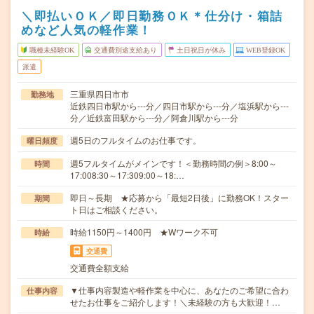
＼即払いＯＫ／即日勤務ＯＫ＊仕分け・箱詰
めなど人気の軽作業！
職種未経験OK
交通費別途支給あり
土日祝日が休み
WEB登録OK
派遣
三重県四日市市
勤務地
近鉄四日市駅から---分／四日市駅から---分／塩浜駅から---
分／近鉄富田駅から---分／阿倉川駅から---分
週5日のフルタイムのお仕事です。
曜日頻度
週5フルタイムがメインです！＜勤務時間の例＞8:00～
時間
17:008:30～17:309:00～18:…
即日～長期 ★応募から「最短2日後」に勤務OK！スター
期間
ト日はご相談ください。
時給1150円～1400円 ★Wワーク不可
時給
交通費
交通費全額支給
▼仕事内容製造や軽作業を中心に、あなたのご希望に合わ
仕事内容
せたお仕事をご紹介します！＼未経験の方も大歓迎！…