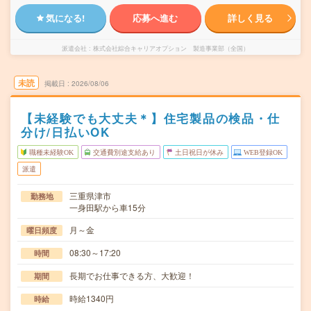
気になる!
応募へ進む
詳しく見る
派遣会社
株式会社綜合キャリアオプション 製造事業部（全国）
未読
掲載日
2026/08/06
【未経験でも大丈夫＊】住宅製品の検品・仕
分け/日払いOK
職種未経験OK
交通費別途支給あり
土日祝日が休み
WEB登録OK
派遣
三重県津市
勤務地
一身田駅から車15分
月～金
曜日頻度
08:30～17:20
時間
長期でお仕事できる方、大歓迎！
期間
時給1340円
時給