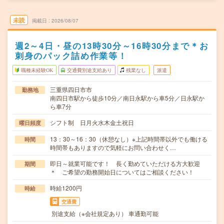
未読
掲載日
2026/08/07
週2～4日・昼の13時30分～16時30分まで＊お
刺身のパック詰め作業等！
職種未経験OK
交通費別途支給あり
残業なし
派遣
三重県四日市市
勤務地
南四日市駅から徒歩10分／南日永駅から車5分／日永駅か
ら車7分
シフト制 日月火水木金土祝日
曜日頻度
13：30～16：30（休憩なし）※上記時間帯以外でも働ける
時間
時間帯もありますので気軽にお問い合わせく…
即日～就業可能です！ 長く勤めていただける方大歓迎
期間
＊ ご希望の勤務開始日についてはご相談ください！
時給1200円
時給
交通費
別途支給（※会社規定あり） 車通勤可能