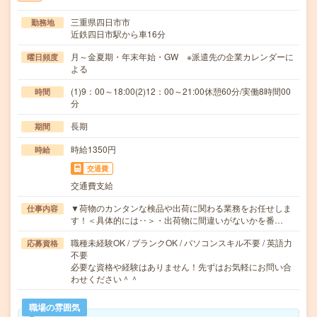
三重県四日市市
勤務地
近鉄四日市駅から車16分
月～金夏期・年末年始・GW ※派遣先の企業カレンダーに
曜日頻度
よる
(1)9：00～18:00(2)12：00～21:00休憩60分/実働8時間00
時間
分
長期
期間
時給1350円
時給
交通費
交通費支給
▼荷物のカンタンな検品や出荷に関わる業務をお任せしま
仕事内容
す！＜具体的には‥＞・出荷物に間違いがないかを番…
職種未経験OK / ブランクOK / パソコンスキル不要 / 英語力
応募資格
不要
必要な資格や経験はありません！先ずはお気軽にお問い合
わせください＾＾
職場の雰囲気