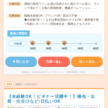
酒類の製造ラインお酒が充填された瓶のラベル張り、ライ
仕事内容
ンで流れてくる瓶の異物検査、機械オペレーション。…
職種未経験OK / ブランクOK / 英語力不要
応募資格
◆未経験OK！〇まずは事前登録だけでもOK！履歴書不要
で気軽にオンライン登録★氏名・職種などを入力す…
職場の雰囲気
年齢層
20代
30代
40代
50代
60代
気になる!
応募へ進む
詳しく見る
派遣会社
株式会社綜合キャリアオプション 製造事業部（全国）
未読
掲載日
2026/08/07
【未経験OK！ビギナー活躍中！】梱包・出
荷・仕分けなど/日払いOK