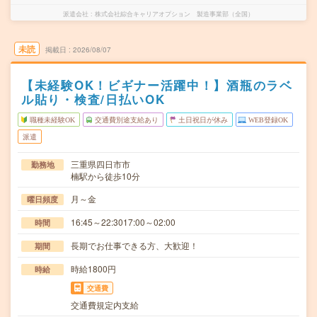
派遣会社
株式会社綜合キャリアオプション 製造事業部（全国）
未読
掲載日
2026/08/07
【未経験OK！ビギナー活躍中！】酒瓶のラベ
ル貼り・検査/日払いOK
職種未経験OK
交通費別途支給あり
土日祝日が休み
WEB登録OK
派遣
三重県四日市市
勤務地
楠駅から徒歩10分
月～金
曜日頻度
16:45～22:3017:00～02:00
時間
長期でお仕事できる方、大歓迎！
期間
時給1800円
時給
交通費
交通費規定内支給