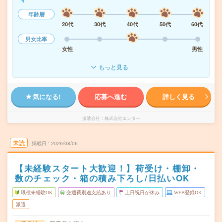
年齢層
20代
30代
40代
50代
60代
男女比率
女性
男性
もっと見る
気になる!
応募へ進む
詳しく見る
派遣会社
株式会社エンター
未読
掲載日
2026/08/06
【未経験スタート大歓迎！】荷受け・棚卸・
数のチェック・箱の積み下ろし/日払いOK
職種未経験OK
交通費別途支給あり
土日祝日が休み
WEB登録OK
派遣