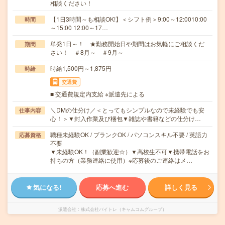
相談ください！
【1日3時間～も相談OK!】＜シフト例＞9:00～12:0010:00
時間
～15:00 12:00～17…
単発1日～！ ★勤務開始日や期間はお気軽にご相談くだ
期間
さい！ ＃8月～ ＃9月～
時給1,500円～1,875円
時給
交通費
■ 交通費規定内支給 ※派遣先による
＼DMの仕分け／＜とってもシンプルなので未経験でも安
仕事内容
心！＞▼封入作業及び梱包▼雑誌や書籍などの仕分け…
職種未経験OK / ブランクOK / パソコンスキル不要 / 英語力
応募資格
不要
▼未経験OK！（副業歓迎☆）▼高校生不可▼携帯電話をお
持ちの方（業務連絡に使用）※応募後のご連絡はメ…
気になる!
応募へ進む
詳しく見る
派遣会社
株式会社バイトレ（キャムコムグループ）