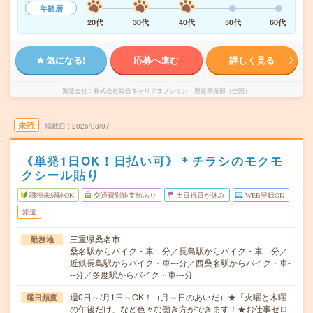
年齢層
20代
30代
40代
50代
60代
気になる!
応募へ進む
詳しく見る
派遣会社
株式会社綜合キャリアオプション 製造事業部（全国）
未読
掲載日
2026/08/07
《単発1日OK！日払い可》＊チラシのモクモ
クシール貼り
職種未経験OK
交通費別途支給あり
土日祝日が休み
WEB登録OK
派遣
三重県桑名市
勤務地
桑名駅からバイク・車---分／長島駅からバイク・車---分／
近鉄長島駅からバイク・車---分／西桑名駅からバイク・車-
--分／多度駅からバイク・車---分
週0日～/月1日～OK！（月～日のあいだ）★「火曜と木曜
曜日頻度
の午後だけ」など色々な働き方ができます！★お仕事ゼロ