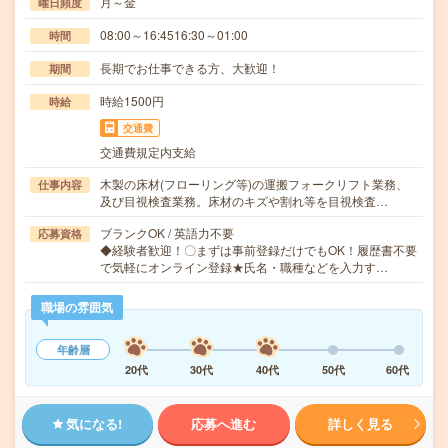
月～金
曜日頻度
08:00～16:4516:30～01:00
時間
長期でお仕事できる方、大歓迎！
期間
時給1500円
時給
交通費
交通費規定内支給
木製の床材(フローリング等)の運搬フォークリフト業務、
仕事内容
及び目視検査業務。床材のキズや割れ等を目視検査…
ブランクOK / 英語力不要
応募資格
◆経験者歓迎！〇まずは事前登録だけでもOK！履歴書不要
で気軽にオンライン登録★氏名・職種などを入力す…
職場の雰囲気
年齢層
20代
30代
40代
50代
60代
気になる!
応募へ進む
詳しく見る