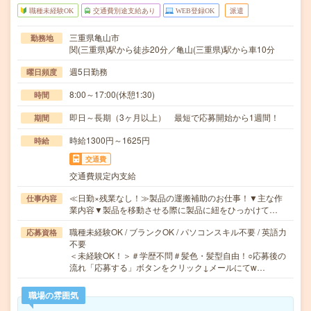
職種未経験OK
交通費別途支給あり
WEB登録OK
派遣
三重県亀山市
勤務地
関(三重県)駅から徒歩20分／亀山(三重県)駅から車10分
週5日勤務
曜日頻度
8:00～17:00(休憩1:30)
時間
即日～長期（3ヶ月以上） 最短で応募開始から1週間！
期間
時給1300円～1625円
時給
交通費
交通費規定内支給
≪日勤×残業なし！≫製品の運搬補助のお仕事！▼主な作
仕事内容
業内容▼製品を移動させる際に製品に紐をひっかけて…
職種未経験OK / ブランクOK / パソコンスキル不要 / 英語力
応募資格
不要
＜未経験OK！＞＃学歴不問＃髪色・髪型自由！○応募後の
流れ「応募する」ボタンをクリック↓メールにてw…
職場の雰囲気