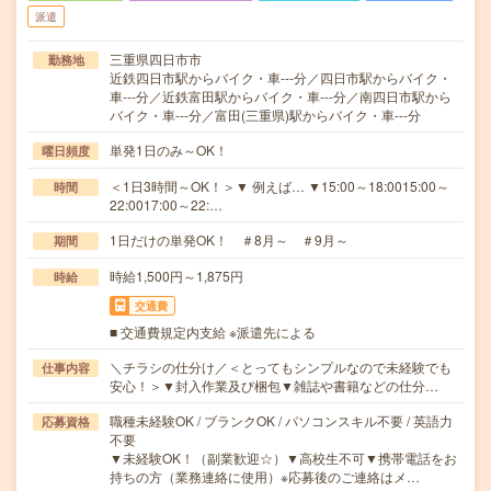
派遣
三重県四日市市
勤務地
近鉄四日市駅からバイク・車---分／四日市駅からバイク・
車---分／近鉄富田駅からバイク・車---分／南四日市駅から
バイク・車---分／富田(三重県)駅からバイク・車---分
単発1日のみ～OK！
曜日頻度
＜1日3時間～OK！＞▼ 例えば… ▼15:00～18:0015:00～
時間
22:0017:00～22:…
1日だけの単発OK！ ＃8月～ ＃9月～
期間
時給1,500円～1,875円
時給
交通費
■ 交通費規定内支給 ※派遣先による
＼チラシの仕分け／＜とってもシンプルなので未経験でも
仕事内容
安心！＞▼封入作業及び梱包▼雑誌や書籍などの仕分…
職種未経験OK / ブランクOK / パソコンスキル不要 / 英語力
応募資格
不要
▼未経験OK！（副業歓迎☆）▼高校生不可▼携帯電話をお
持ちの方（業務連絡に使用）※応募後のご連絡はメ…