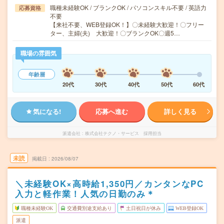
職種未経験OK / ブランクOK / パソコンスキル不要 / 英語力
応募資格
不要
【来社不要、WEB登録OK！】〇未経験大歓迎！〇フリー
ター、主婦(夫) 大歓迎！〇ブランクOK〇週5…
職場の雰囲気
年齢層
20代
30代
40代
50代
60代
気になる!
応募へ進む
詳しく見る
派遣会社
株式会社テクノ・サービス 採用担当
未読
掲載日
2026/08/07
＼未経験OK×高時給1,350円／カンタンなPC
入力と軽作業！人気の日勤のみ＊
職種未経験OK
交通費別途支給あり
土日祝日が休み
WEB登録OK
派遣