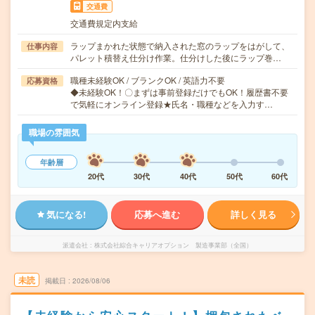
交通費
交通費規定内支給
ラップまかれた状態で納入された窓のラップをはがして、
仕事内容
パレット積替え仕分け作業。仕分けした後にラップ巻…
職種未経験OK / ブランクOK / 英語力不要
応募資格
◆未経験OK！〇まずは事前登録だけでもOK！履歴書不要
で気軽にオンライン登録★氏名・職種などを入力す…
職場の雰囲気
年齢層
20代
30代
40代
50代
60代
気になる!
応募へ進む
詳しく見る
派遣会社
株式会社綜合キャリアオプション 製造事業部（全国）
未読
掲載日
2026/08/06