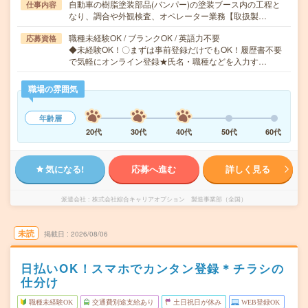
自動車の樹脂塗装部品(バンパー)の塗装ブース内の工程と
仕事内容
なり、調合や外観検査、オペレーター業務【取扱製…
職種未経験OK / ブランクOK / 英語力不要
応募資格
◆未経験OK！〇まずは事前登録だけでもOK！履歴書不要
で気軽にオンライン登録★氏名・職種などを入力す…
職場の雰囲気
年齢層
20代
30代
40代
50代
60代
気になる!
応募へ進む
詳しく見る
派遣会社
株式会社綜合キャリアオプション 製造事業部（全国）
未読
掲載日
2026/08/06
日払いOK！スマホでカンタン登録＊チラシの
仕分け
職種未経験OK
交通費別途支給あり
土日祝日が休み
WEB登録OK