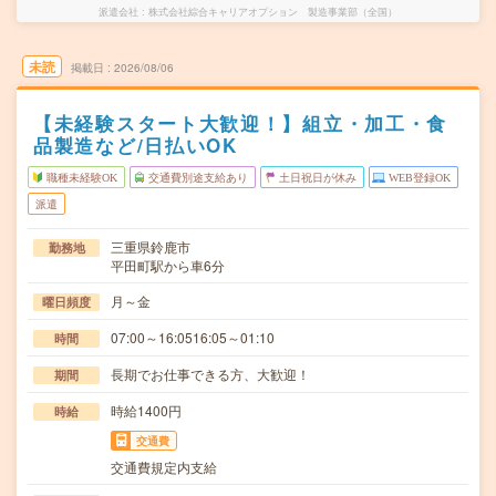
派遣会社
株式会社綜合キャリアオプション 製造事業部（全国）
未読
掲載日
2026/08/06
【未経験スタート大歓迎！】組立・加工・食
品製造など/日払いOK
職種未経験OK
交通費別途支給あり
土日祝日が休み
WEB登録OK
派遣
三重県鈴鹿市
勤務地
平田町駅から車6分
月～金
曜日頻度
07:00～16:0516:05～01:10
時間
長期でお仕事できる方、大歓迎！
期間
時給1400円
時給
交通費
交通費規定内支給