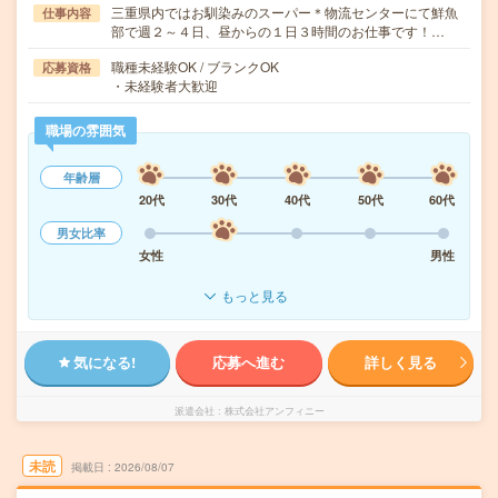
三重県内ではお馴染みのスーパー＊物流センターにて鮮魚
仕事内容
部で週２～４日、昼からの１日３時間のお仕事です！…
職種未経験OK / ブランクOK
応募資格
・未経験者大歓迎
職場の雰囲気
年齢層
20代
30代
40代
50代
60代
男女比率
女性
男性
もっと見る
気になる!
応募へ進む
詳しく見る
派遣会社
株式会社アンフィニー
未読
掲載日
2026/08/07