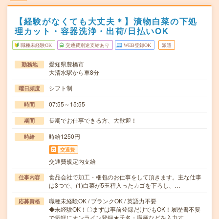
【経験がなくても大丈夫＊】漬物白菜の下処
理カット・容器洗浄・出荷/日払いOK
職種未経験OK
交通費別途支給あり
WEB登録OK
派遣
愛知県豊橋市
勤務地
大清水駅から車8分
シフト制
曜日頻度
07:55～15:55
時間
長期でお仕事できる方、大歓迎！
期間
時給1250円
時給
交通費
交通費規定内支給
食品会社で加工・梱包のお仕事をして頂きます。主な仕事
仕事内容
は3つで、(1)白菜が5玉程入ったカゴを下ろし、…
職種未経験OK / ブランクOK / 英語力不要
応募資格
◆未経験OK！〇まずは事前登録だけでもOK！履歴書不要
で気軽にオンライン登録★氏名・職種などを入力す…