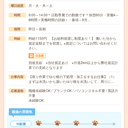
月・火・木～土
曜日頻度
9:00～14:00＊日勤専属での勤務です＊休憩60分・実働4～
時間
8時間＜実働時間の詳細＞・春頃～9月…
即日～長期
期間
時給1150円 【お給料前渡し制度あり！】 働いた分から
時給
規定金額までを前渡し ※規定についてはお問い合わせくだ
さい。
交通費
別途支給 ※当社規定あり ※片道2km以上から弊社規定計
算での支給となります
【座り作業でゆり根の下処理・加工をするお仕事】（1）
仕事内容
まずは水洗いから届いたゆり根を水洗いして、周りに…
職種未経験OK / ブランクOK / パソコンスキル不要 / 英語力
応募資格
不要
未経験OK
職場の雰囲気
年齢層