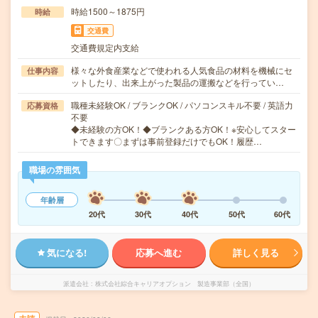
時給1500～1875円
時給
交通費
交通費規定内支給
様々な外食産業などで使われる人気食品の材料を機械にセ
仕事内容
ットしたり、出来上がった製品の運搬などを行ってい…
職種未経験OK / ブランクOK / パソコンスキル不要 / 英語力
応募資格
不要
◆未経験の方OK！◆ブランクある方OK！※安心してスター
トできます〇まずは事前登録だけでもOK！履歴…
職場の雰囲気
年齢層
20代
30代
40代
50代
60代
気になる!
応募へ進む
詳しく見る
派遣会社
株式会社綜合キャリアオプション 製造事業部（全国）