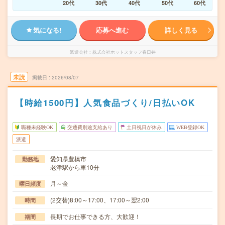
20代
30代
40代
50代
60代
気になる!
応募へ進む
詳しく見る
派遣会社
株式会社ホットスタッフ春日井
未読
掲載日
2026/08/07
【時給1500円】人気食品づくり/日払いOK
職種未経験OK
交通費別途支給あり
土日祝日が休み
WEB登録OK
派遣
愛知県豊橋市
勤務地
老津駅から車10分
月～金
曜日頻度
(2交替)8:00～17:00、17:00～翌2:00
時間
長期でお仕事できる方、大歓迎！
期間