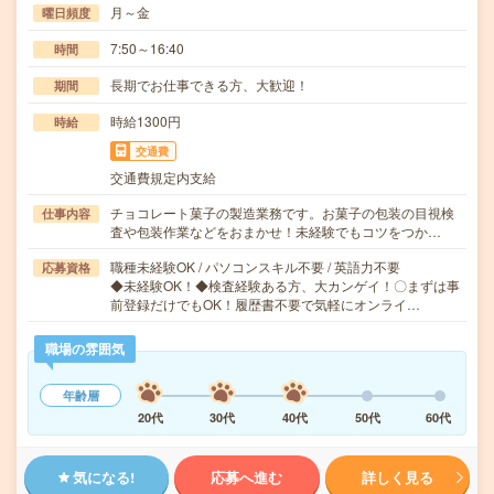
月～金
曜日頻度
7:50～16:40
時間
長期でお仕事できる方、大歓迎！
期間
時給1300円
時給
交通費
交通費規定内支給
チョコレート菓子の製造業務です。お菓子の包装の目視検
仕事内容
査や包装作業などをおまかせ！未経験でもコツをつか…
職種未経験OK / パソコンスキル不要 / 英語力不要
応募資格
◆未経験OK！◆検査経験ある方、大カンゲイ！〇まずは事
前登録だけでもOK！履歴書不要で気軽にオンライ…
職場の雰囲気
年齢層
20代
30代
40代
50代
60代
気になる!
応募へ進む
詳しく見る