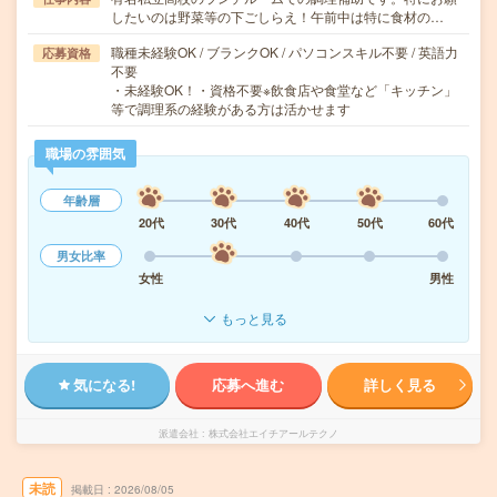
したいのは野菜等の下ごしらえ！午前中は特に食材の…
職種未経験OK / ブランクOK / パソコンスキル不要 / 英語力
応募資格
不要
・未経験OK！・資格不要※飲食店や食堂など「キッチン」
等で調理系の経験がある方は活かせます
職場の雰囲気
年齢層
20代
30代
40代
50代
60代
男女比率
女性
男性
もっと見る
気になる!
応募へ進む
詳しく見る
派遣会社
株式会社エイチアールテクノ
未読
掲載日
2026/08/05