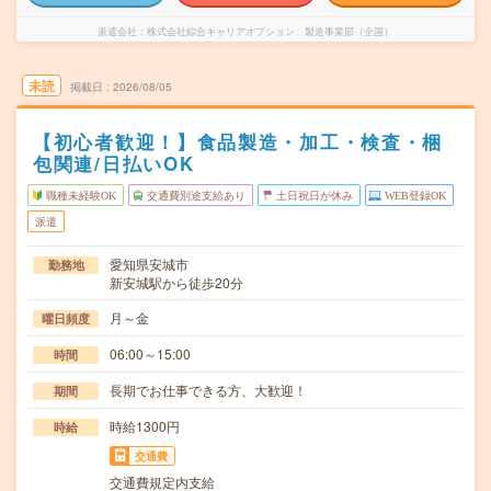
派遣会社
株式会社綜合キャリアオプション 製造事業部（全国）
未読
掲載日
2026/08/05
【初心者歓迎！】食品製造・加工・検査・梱
包関連/日払いOK
職種未経験OK
交通費別途支給あり
土日祝日が休み
WEB登録OK
派遣
愛知県安城市
勤務地
新安城駅から徒歩20分
月～金
曜日頻度
06:00～15:00
時間
長期でお仕事できる方、大歓迎！
期間
時給1300円
時給
交通費
交通費規定内支給