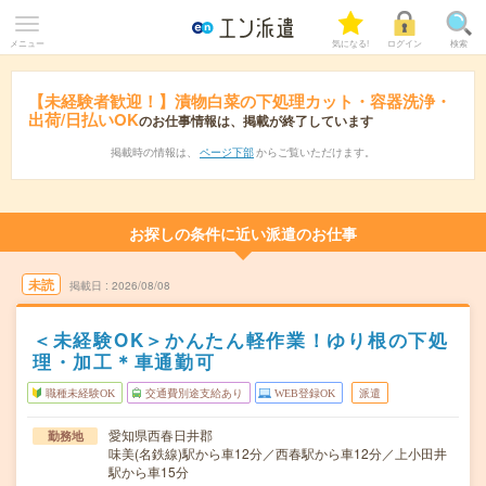
メニュー
気になる!
ログイン
検索
【未経験者歓迎！】漬物白菜の下処理カット・容器洗浄・
出荷/日払いOK
のお仕事情報は、掲載が終了しています
掲載時の情報は、
ページ下部
からご覧いただけます。
お探しの条件に近い派遣のお仕事
未読
掲載日
2026/08/08
＜未経験OK＞かんたん軽作業！ゆり根の下処
理・加工＊車通勤可
職種未経験OK
交通費別途支給あり
WEB登録OK
派遣
愛知県西春日井郡
勤務地
味美(名鉄線)駅から車12分／西春駅から車12分／上小田井
駅から車15分