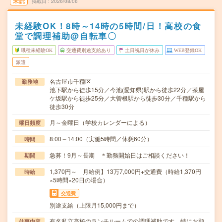
未読
掲載日
2026/08/06
未経験OK！8時～14時の5時間/日！高校の食
堂で調理補助@自転車〇
職種未経験OK
交通費別途支給あり
土日祝日が休み
WEB登録OK
派遣
名古屋市千種区
勤務地
池下駅から徒歩15分／今池(愛知県)駅から徒歩22分／茶屋
ケ坂駅から徒歩25分／大曽根駅から徒歩30分／千種駅から
徒歩30分
月～金曜日（学校カレンダーによる）
曜日頻度
8:00～14:00（実働5時間／休憩60分）
時間
急募！9月～長期 ＊勤務開始日はご相談ください！
期間
1,370円～ 月給例】13万7,000円+交通費（時給1,370円
時給
×5時間×20日の場合）
交通費
別途支給（上限月15,000円まで）
有名私立高校のランチルームでの調理補助です。特にお願
仕事内容