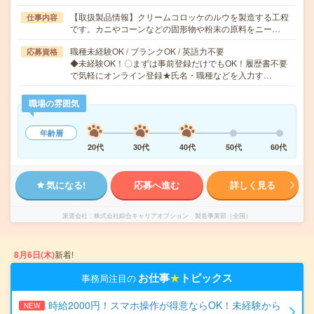
【取扱製品情報】クリームコロッケのルウを製造する工程
仕事内容
です。カニやコーンなどの固形物や粉末の原料をニー…
職種未経験OK / ブランクOK / 英語力不要
応募資格
◆未経験OK！〇まずは事前登録だけでもOK！履歴書不要
で気軽にオンライン登録★氏名・職種などを入力す…
職場の雰囲気
年齢層
20代
30代
40代
50代
60代
気になる!
応募へ進む
詳しく見る
派遣会社
株式会社綜合キャリアオプション 製造事業部（全国）
8月6日(木)
新着!
お仕事
★
トピックス
事務局注目の
時給2000円！スマホ操作が得意ならOK！未経験から
NEW