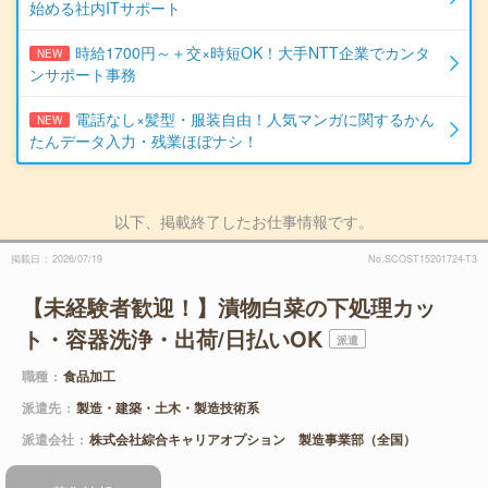
始める社内ITサポート
時給1700円～＋交×時短OK！大手NTT企業でカンタ
NEW
ンサポート事務
電話なし×髪型・服装自由！人気マンガに関するかん
NEW
たんデータ入力・残業ほぼナシ！
以下、掲載終了したお仕事情報です。
掲載日
2026/07/19
No.SCOST15201724-T3
【未経験者歓迎！】漬物白菜の下処理カッ
ト・容器洗浄・出荷/日払いOK
派遣
職種
食品加工
派遣先
製造・建築・土木・製造技術系
派遣会社
株式会社綜合キャリアオプション 製造事業部（全国）