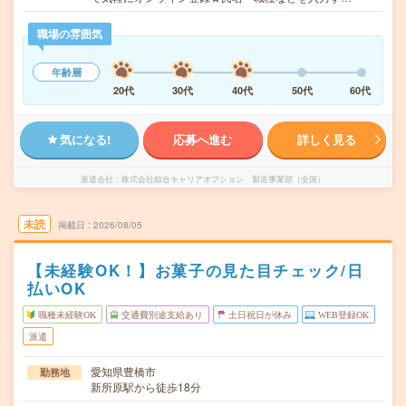
職場の雰囲気
年齢層
20代
30代
40代
50代
60代
気になる!
応募へ進む
詳しく見る
派遣会社
株式会社綜合キャリアオプション 製造事業部（全国）
未読
掲載日
2026/08/05
【未経験OK！】お菓子の見た目チェック/日
払いOK
職種未経験OK
交通費別途支給あり
土日祝日が休み
WEB登録OK
派遣
愛知県豊橋市
勤務地
新所原駅から徒歩18分