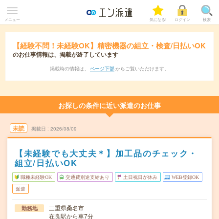
メニュー
気になる!
ログイン
検索
【経験不問！未経験OK】精密機器の組立・検査/日払いOK
のお仕事情報は、掲載が終了しています
掲載時の情報は、
ページ下部
からご覧いただけます。
お探しの条件に近い派遣のお仕事
未読
掲載日
2026/08/09
【未経験でも大丈夫＊】加工品のチェック・
組立/日払いOK
職種未経験OK
交通費別途支給あり
土日祝日が休み
WEB登録OK
派遣
三重県桑名市
勤務地
在良駅から車7分