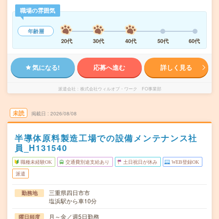
職場の雰囲気
年齢層
20代
30代
40代
50代
60代
気になる!
応募へ進む
詳しく見る
派遣会社
株式会社ウィルオブ・ワーク FO事業部
未読
掲載日
2026/08/08
半導体原料製造工場での設備メンテナンス社
員_H131540
職種未経験OK
交通費別途支給あり
土日祝日が休み
WEB登録OK
派遣
三重県四日市市
勤務地
塩浜駅から車10分
月～金／週5日勤務
曜日頻度