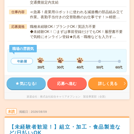
交通費規定内支給
≪急募！産業用ロボットに使われる減速機の部品組み立て
仕事内容
作業。夜勤手当付きの交替勤務のお仕事です！≫精密…
職種未経験OK / ブランクOK / 英語力不要
応募資格
◆未経験OK！〇まずは事前登録だけでもOK！履歴書不要
で気軽にオンライン登録★氏名・職種などを入力す…
職場の雰囲気
年齢層
20代
30代
40代
50代
60代
気になる!
応募へ進む
詳しく見る
派遣会社
株式会社綜合キャリアオプション 製造事業部（全国）
未読
掲載日
2026/08/09
【未経験者歓迎！】組立・加工・食品製造な
ど/日払いOK