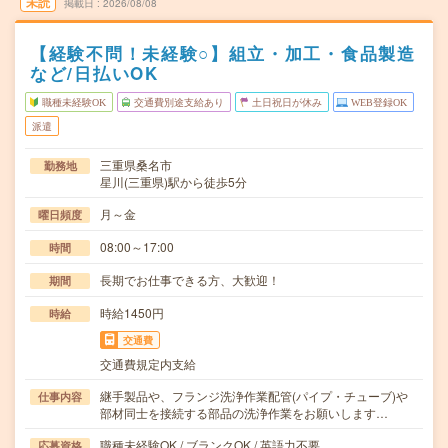
未読
掲載日
2026/08/08
【経験不問！未経験○】組立・加工・食品製造
など/日払いOK
職種未経験OK
交通費別途支給あり
土日祝日が休み
WEB登録OK
派遣
三重県桑名市
勤務地
星川(三重県)駅から徒歩5分
月～金
曜日頻度
08:00～17:00
時間
長期でお仕事できる方、大歓迎！
期間
時給1450円
時給
交通費
交通費規定内支給
継手製品や、フランジ洗浄作業配管(パイプ・チューブ)や
仕事内容
部材同士を接続する部品の洗浄作業をお願いします…
職種未経験OK / ブランクOK / 英語力不要
応募資格