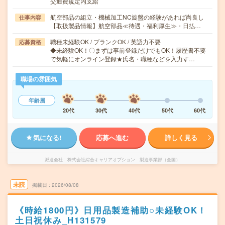
交通費規定内支給
航空部品の組立・機械加工NC旋盤の経験があれば尚良し
仕事内容
【取扱製品情報】航空部品≪待遇・福利厚生≫・日払…
職種未経験OK / ブランクOK / 英語力不要
応募資格
◆未経験OK！〇まずは事前登録だけでもOK！履歴書不要
で気軽にオンライン登録★氏名・職種などを入力す…
職場の雰囲気
年齢層
20代
30代
40代
50代
60代
気になる!
応募へ進む
詳しく見る
派遣会社
株式会社綜合キャリアオプション 製造事業部（全国）
未読
掲載日
2026/08/08
《時給1800円》日用品製造補助○未経験OK！
土日祝休み_H131579