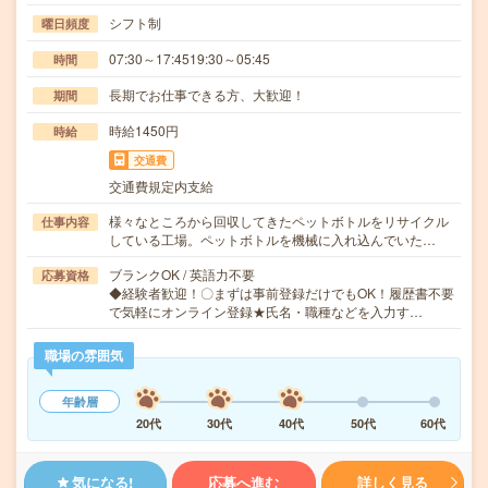
シフト制
曜日頻度
07:30～17:4519:30～05:45
時間
長期でお仕事できる方、大歓迎！
期間
時給1450円
時給
交通費
交通費規定内支給
様々なところから回収してきたペットボトルをリサイクル
仕事内容
している工場。ペットボトルを機械に入れ込んでいた…
ブランクOK / 英語力不要
応募資格
◆経験者歓迎！〇まずは事前登録だけでもOK！履歴書不要
で気軽にオンライン登録★氏名・職種などを入力す…
職場の雰囲気
年齢層
20代
30代
40代
50代
60代
気になる!
応募へ進む
詳しく見る