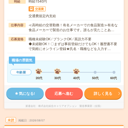
時給1540円
時給
交通費
交通費規定内支給
≪高時給の交替勤務！有名メーカーでの食品製造≫有名な
仕事内容
食品メーカーで製造のお仕事です。誰もが見たことあ…
職種未経験OK / ブランクOK / 英語力不要
応募資格
◆未経験OK！〇まずは事前登録だけでもOK！履歴書不要
で気軽にオンライン登録★氏名・職種などを入力す…
職場の雰囲気
年齢層
20代
30代
40代
50代
60代
気になる!
応募へ進む
詳しく見る
派遣会社
株式会社綜合キャリアオプション 製造事業部（全国）
未読
掲載日
2026/08/07