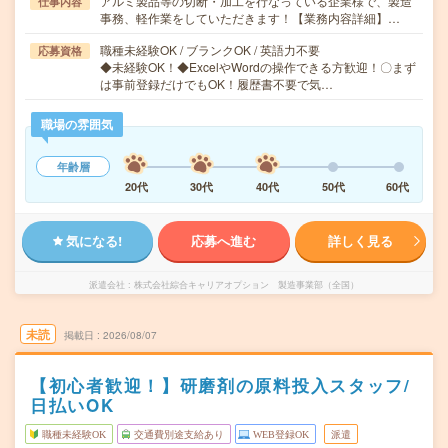
アルミ製品等の切断・加工を行なっている企業様で、製造
仕事内容
事務、軽作業をしていただきます！【業務内容詳細】…
職種未経験OK / ブランクOK / 英語力不要
応募資格
◆未経験OK！◆ExcelやWordの操作できる方歓迎！〇まず
は事前登録だけでもOK！履歴書不要で気…
職場の雰囲気
年齢層
20代
30代
40代
50代
60代
気になる!
応募へ進む
詳しく見る
派遣会社
株式会社綜合キャリアオプション 製造事業部（全国）
未読
掲載日
2026/08/07
【初心者歓迎！】研磨剤の原料投入スタッフ/
日払いOK
職種未経験OK
交通費別途支給あり
WEB登録OK
派遣