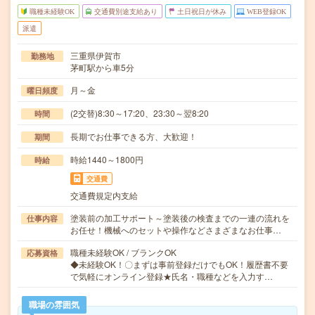
職種未経験OK
交通費別途支給あり
土日祝日が休み
WEB登録OK
派遣
三重県伊賀市
勤務地
茅町駅から車5分
月～金
曜日頻度
(2交替)8:30～17:20、23:30～翌8:20
時間
長期でお仕事できる方、大歓迎！
期間
時給1440～1800円
時給
交通費
交通費規定内支給
塗装前の加工サポート～塗装後の検査までの一連の流れを
仕事内容
お任せ！機械へのセットや操作などさまざまなお仕事…
職種未経験OK / ブランクOK
応募資格
◆未経験OK！〇まずは事前登録だけでもOK！履歴書不要
で気軽にオンライン登録★氏名・職種などを入力す…
職場の雰囲気