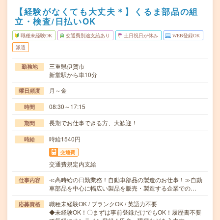
【経験がなくても大丈夫＊】くるま部品の組
立・検査/日払いOK
職種未経験OK
交通費別途支給あり
土日祝日が休み
WEB登録OK
派遣
三重県伊賀市
勤務地
新堂駅から車10分
月～金
曜日頻度
08:30～17:15
時間
長期でお仕事できる方、大歓迎！
期間
時給1540円
時給
交通費
交通費規定内支給
≪高時給の日勤業務！自動車部品の製造のお仕事！≫自動
仕事内容
車部品を中心に幅広い製品を販売・製造する企業での…
職種未経験OK / ブランクOK / 英語力不要
応募資格
◆未経験OK！〇まずは事前登録だけでもOK！履歴書不要