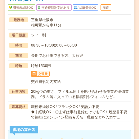
職種未経験OK
交通費別途支給あり
WEB登録OK
派遣
三重県松阪市
勤務地
相可駅から車11分
シフト制
曜日頻度
08:30～18:3020:00～06:00
時間
長期でお仕事できる方、大歓迎！
期間
時給1530円
時給
交通費
交通費規定内支給
20kg位の重さ、フィルム同士を貼り合わせる作業の準備業
仕事内容
務。ドラム缶に入っている接着剤やフィルムなど…
職種未経験OK / ブランクOK / 英語力不要
応募資格
◆未経験OK！〇まずは事前登録だけでもOK！履歴書不要
で気軽にオンライン登録★氏名・職種などを入力す…
職場の雰囲気