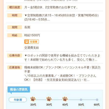
月～金5勤2休、2交替勤務のお仕事です。
曜日頻度
▼交替制勤務(1)8:15～16:45(65分休憩・実働7時間45分)
時間
(2)16:40～0:55(6…
長期
期間
時給1500円
時給
交通費
交通費支給
▼ロボットの関節で使用する機械を組み立てていただきま
仕事内容
す！未経験で始められている方も多く、安心して働け…
職種未経験OK / ブランクOK / パソコンスキル不要 / 英語力
応募資格
不要
＼10名以上の大量募集／・未経験OK！・ブランクさん
OK！ 【待遇】・生活支援金支給(規定あり)・社…
職場の雰囲気
年齢層
20代
30代
40代
50代
60代