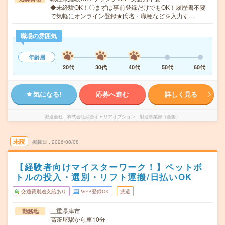
◆未経験OK！〇まずは事前登録だけでもOK！履歴書不要
で気軽にオンライン登録★氏名・職種などを入力す…
職場の雰囲気
年齢層
20代
30代
40代
50代
60代
気になる!
応募へ進む
詳しく見る
派遣会社
株式会社綜合キャリアオプション 製造事業部（全国）
未読
掲載日
2026/08/08
【経験者向けマイスターワーク！】ペットボ
トルの投入・選別・リフト運搬/日払いOK
交通費別途支給あり
WEB登録OK
派遣
三重県津市
勤務地
高茶屋駅から車10分