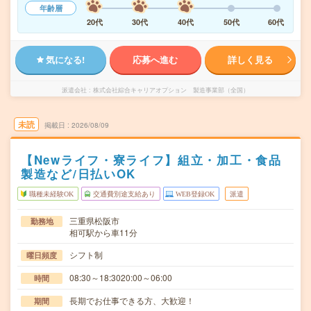
年齢層
20代
30代
40代
50代
60代
気になる!
応募へ進む
詳しく見る
派遣会社
株式会社綜合キャリアオプション 製造事業部（全国）
未読
掲載日
2026/08/09
【Newライフ・寮ライフ】組立・加工・食品
製造など/日払いOK
職種未経験OK
交通費別途支給あり
WEB登録OK
派遣
三重県松阪市
勤務地
相可駅から車11分
シフト制
曜日頻度
08:30～18:3020:00～06:00
時間
長期でお仕事できる方、大歓迎！
期間