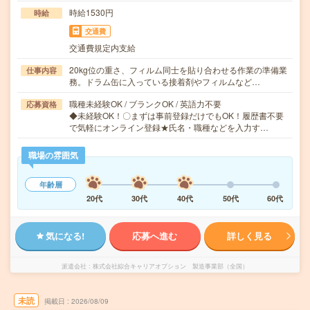
時給1530円
時給
交通費
交通費規定内支給
20kg位の重さ、フィルム同士を貼り合わせる作業の準備業
仕事内容
務。ドラム缶に入っている接着剤やフィルムなど…
職種未経験OK / ブランクOK / 英語力不要
応募資格
◆未経験OK！〇まずは事前登録だけでもOK！履歴書不要
で気軽にオンライン登録★氏名・職種などを入力す…
職場の雰囲気
年齢層
20代
30代
40代
50代
60代
気になる!
応募へ進む
詳しく見る
派遣会社
株式会社綜合キャリアオプション 製造事業部（全国）
未読
掲載日
2026/08/09