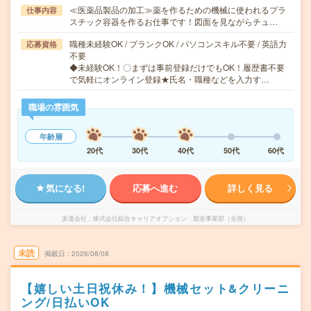
≪医薬品製品の加工≫薬を作るための機械に使われるプラ
仕事内容
スチック容器を作るお仕事です！図面を見ながらチュ…
職種未経験OK / ブランクOK / パソコンスキル不要 / 英語力
応募資格
不要
◆未経験OK！〇まずは事前登録だけでもOK！履歴書不要
で気軽にオンライン登録★氏名・職種などを入力す…
職場の雰囲気
年齢層
20代
30代
40代
50代
60代
気になる!
応募へ進む
詳しく見る
派遣会社
株式会社綜合キャリアオプション 製造事業部（全国）
未読
掲載日
2026/08/08
【嬉しい土日祝休み！】機械セット&クリーニ
ング/日払いOK