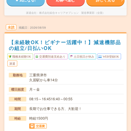
派遣会社
株式会社綜合キャリアオプション 製造事業部（全国）
未読
掲載日
2026/08/09
【未経験OK！ビギナー活躍中！】減速機部品
の組立/日払いOK
職種未経験OK
交通費別途支給あり
土日祝日が休み
WEB登録OK
派遣
三重県津市
勤務地
久居駅から車14分
月～金
曜日頻度
08:15～16:4516:40～00:55
時間
長期でお仕事できる方、大歓迎！
期間
時給1500円
時給
交通費