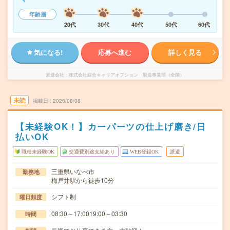
年齢層
20代
30代
40代
50代
60代
気になる!
応募へ進む
詳しく見る
派遣会社
株式会社綜合キャリアオプション 製造事業部（全国）
未読
掲載日
2026/08/08
【未経験OK！】カーパーツの仕上げ磨き/日
払いOK
職種未経験OK
交通費別途支給あり
WEB登録OK
派遣
三重県いなべ市
勤務地
梅戸井駅から徒歩10分
シフト制
曜日頻度
08:30～17:0019:00～03:30
時間