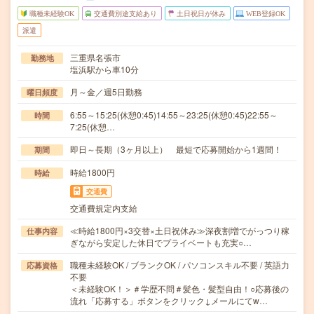
職種未経験OK
交通費別途支給あり
土日祝日が休み
WEB登録OK
派遣
三重県名張市
勤務地
塩浜駅から車10分
月～金／週5日勤務
曜日頻度
6:55～15:25(休憩0:45)14:55～23:25(休憩0:45)22:55～
時間
7:25(休憩…
即日～長期（3ヶ月以上） 最短で応募開始から1週間！
期間
時給1800円
時給
交通費
交通費規定内支給
≪時給1800円×3交替×土日祝休み≫深夜割増でがっつり稼
仕事内容
ぎながら安定した休日でプライベートも充実○…
職種未経験OK / ブランクOK / パソコンスキル不要 / 英語力
応募資格
不要
＜未経験OK！＞＃学歴不問＃髪色・髪型自由！○応募後の
流れ「応募する」ボタンをクリック↓メールにてw…