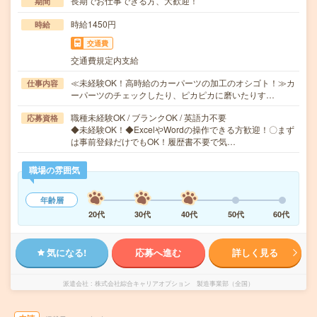
長期でお仕事できる方、大歓迎！
期間
時給1450円
時給
交通費
交通費規定内支給
≪未経験OK！高時給のカーパーツの加工のオシゴト！≫カ
仕事内容
ーパーツのチェックしたり、ピカピカに磨いたりす…
職種未経験OK / ブランクOK / 英語力不要
応募資格
◆未経験OK！◆ExcelやWordの操作できる方歓迎！〇まず
は事前登録だけでもOK！履歴書不要で気…
職場の雰囲気
年齢層
20代
30代
40代
50代
60代
気になる!
応募へ進む
詳しく見る
派遣会社
株式会社綜合キャリアオプション 製造事業部（全国）