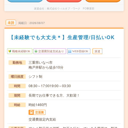
派遣会社
株式会社ウィルオブ・ワーク FO事業部
未読
掲載日
2026/08/07
【未経験でも大丈夫＊】生産管理/日払いOK
職種未経験OK
交通費別途支給あり
WEB登録OK
派遣
三重県いなべ市
勤務地
梅戸井駅から徒歩10分
シフト制
曜日頻度
08:30～17:0019:00～03:30
時間
長期でお仕事できる方、大歓迎！
期間
時給1460円
時給
交通費
交通費規定内支給