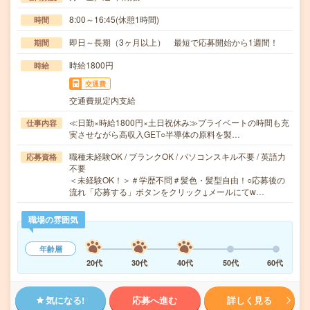
8:00～16:45(休憩1時間)
時間
即日～長期（3ヶ月以上） 最短で応募開始から1週間！
期間
時給1800円
時給
交通費
交通費規定内支給
≪日勤×時給1800円×土日祝休み≫プライベートの時間も充
仕事内容
実させながら高収入GET○半導体の原料を製…
職種未経験OK / ブランクOK / パソコンスキル不要 / 英語力
応募資格
不要
＜未経験OK！＞＃学歴不問＃髪色・髪型自由！○応募後の
流れ「応募する」ボタンをクリック↓メールにてw…
職場の雰囲気
年齢層
20代
30代
40代
50代
60代
気になる!
応募へ進む
詳しく見る