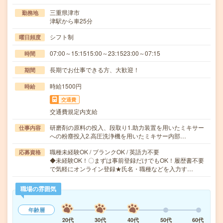
三重県津市
勤務地
津駅から車25分
シフト制
曜日頻度
07:00～15:1515:00～23:1523:00～07:15
時間
長期でお仕事できる方、大歓迎！
期間
時給1500円
時給
交通費
交通費規定内支給
研磨剤の原料の投入、段取り1.助力装置を用いたミキサー
仕事内容
への粉塵投入2.高圧洗浄機を用いたミキサー内部…
職種未経験OK / ブランクOK / 英語力不要
応募資格
◆未経験OK！〇まずは事前登録だけでもOK！履歴書不要
で気軽にオンライン登録★氏名・職種などを入力す…
職場の雰囲気
年齢層
20代
30代
40代
50代
60代