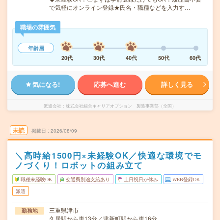
で気軽にオンライン登録★氏名・職種などを入力す…
職場の雰囲気
年齢層
20代
30代
40代
50代
60代
気になる!
応募へ進む
詳しく見る
派遣会社
株式会社綜合キャリアオプション 製造事業部（全国）
未読
掲載日
2026/08/09
＼高時給1500円×未経験OK／快適な環境でモ
ノづくり！ロボットの組み立て
職種未経験OK
交通費別途支給あり
土日祝日が休み
WEB登録OK
派遣
三重県津市
勤務地
久居駅から車13分／津新町駅から車16分