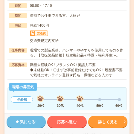
08:00～17:10
時間
長期でお仕事できる方、大歓迎！
期間
時給1400円
時給
交通費
交通費規定内支給
現場での製造業務。ハンマーややすりを使用してものを作
仕事内容
る。【取扱製品情報】航空機部品≪待遇・福利厚生≫…
職種未経験OK / ブランクOK / 英語力不要
応募資格
◆未経験OK！〇まずは事前登録だけでもOK！履歴書不要
で気軽にオンライン登録★氏名・職種などを入力す…
職場の雰囲気
年齢層
20代
30代
40代
50代
60代
気になる!
応募へ進む
詳しく見る