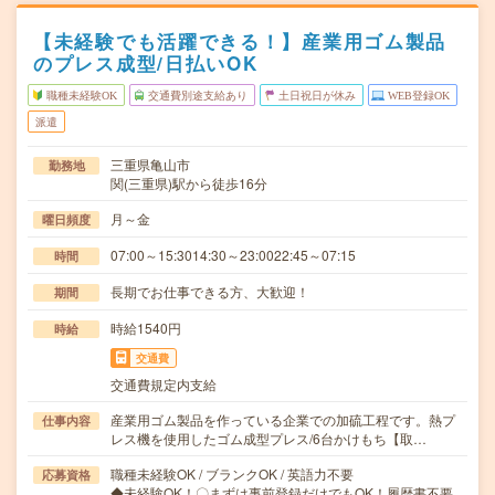
【未経験でも活躍できる！】産業用ゴム製品
のプレス成型/日払いOK
職種未経験OK
交通費別途支給あり
土日祝日が休み
WEB登録OK
派遣
三重県亀山市
勤務地
関(三重県)駅から徒歩16分
月～金
曜日頻度
07:00～15:3014:30～23:0022:45～07:15
時間
長期でお仕事できる方、大歓迎！
期間
時給1540円
時給
交通費
交通費規定内支給
産業用ゴム製品を作っている企業での加硫工程です。熱プ
仕事内容
レス機を使用したゴム成型プレス/6台かけもち【取…
職種未経験OK / ブランクOK / 英語力不要
応募資格
◆未経験OK！〇まずは事前登録だけでもOK！履歴書不要