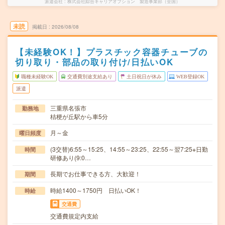
派遣会社
株式会社綜合キャリアオプション 製造事業部（全国）
未読
掲載日
2026/08/08
【未経験OK！】プラスチック容器チューブの
切り取り・部品の取り付け/日払いOK
職種未経験OK
交通費別途支給あり
土日祝日が休み
WEB登録OK
派遣
三重県名張市
勤務地
桔梗が丘駅から車5分
月～金
曜日頻度
(3交替)6:55～15:25、14:55～23:25、22:55～翌7:25※日勤
時間
研修あり(9:0…
長期でお仕事できる方、大歓迎！
期間
時給1400～1750円 日払いOK！
時給
交通費
交通費規定内支給