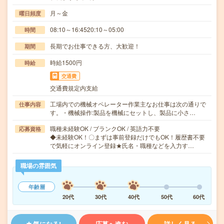
月～金
曜日頻度
08:10～16:4520:10～05:00
時間
長期でお仕事できる方、大歓迎！
期間
時給1500円
時給
交通費
交通費規定内支給
工場内での機械オペレーター作業主なお仕事は次の通りで
仕事内容
す。・機械操作:製品を機械にセットし、製品に小さ…
職種未経験OK / ブランクOK / 英語力不要
応募資格
◆未経験OK！〇まずは事前登録だけでもOK！履歴書不要
で気軽にオンライン登録★氏名・職種などを入力す…
職場の雰囲気
年齢層
20代
30代
40代
50代
60代
気になる!
応募へ進む
詳しく見る