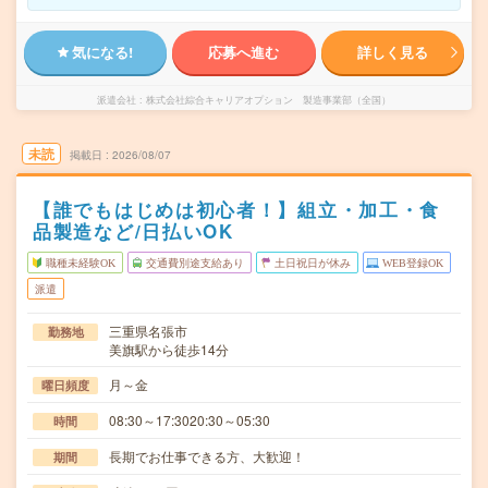
気になる!
応募へ進む
詳しく見る
派遣会社
株式会社綜合キャリアオプション 製造事業部（全国）
未読
掲載日
2026/08/07
【誰でもはじめは初心者！】組立・加工・食
品製造など/日払いOK
職種未経験OK
交通費別途支給あり
土日祝日が休み
WEB登録OK
派遣
三重県名張市
勤務地
美旗駅から徒歩14分
月～金
曜日頻度
08:30～17:3020:30～05:30
時間
長期でお仕事できる方、大歓迎！
期間