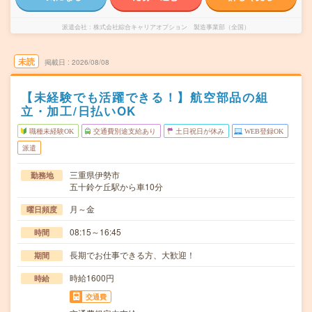
派遣会社
株式会社綜合キャリアオプション 製造事業部（全国）
未読
掲載日
2026/08/08
【未経験でも活躍できる！】航空部品の組
立・加工/日払いOK
職種未経験OK
交通費別途支給あり
土日祝日が休み
WEB登録OK
派遣
三重県伊勢市
勤務地
五十鈴ケ丘駅から車10分
月～金
曜日頻度
08:15～16:45
時間
長期でお仕事できる方、大歓迎！
期間
時給1600円
時給
交通費