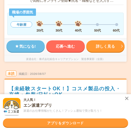
で気軽にオンライン登録★氏名・職種などを入力す…
職場の雰囲気
年齢層
20代
30代
40代
50代
60代
気になる!
応募へ進む
詳しく見る
派遣会社
株式会社綜合キャリアオプション 製造事業部（全国）
未読
掲載日
2026/08/07
【未経験スタートOK！】コスメ製品の投入・
充填・包装/日払いOK
大人気！
職種未経験OK
交通費別途支給あり
土日祝日が休み
WEB登録OK
エン派遣アプリ
派遣
派遣のお仕事情報がたくさん！プッシュ通知で受け取ろう！
三重県伊賀市
勤務地
アプリをダウンロード
市部駅から車10分