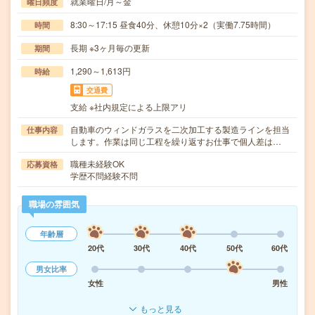
就業曜日/月～金
曜日頻度
8:30～17:15 昼食40分、休憩10分×2（実働7.75時間）
時間
長期 ※3ヶ月毎の更新
期間
1,290～1,613円
時給
交通費
支給 ※社内規定による上限アリ
自動車のウィンドガラスを二次加工する製造ラインを担当
仕事内容
します。作業は同じ工程を繰り返すお仕事で個人差は…
職種未経験OK
応募資格
学歴不問経験不問
職場の雰囲気
年齢層
20代
30代
40代
50代
60代
男女比率
女性
男性
もっと見る