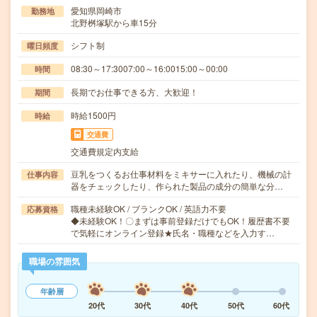
愛知県岡崎市
勤務地
北野桝塚駅から車15分
シフト制
曜日頻度
08:30～17:3007:00～16:0015:00～00:00
時間
長期でお仕事できる方、大歓迎！
期間
時給1500円
時給
交通費
交通費規定内支給
豆乳をつくるお仕事材料をミキサーに入れたり、機械の計
仕事内容
器をチェックしたり、作られた製品の成分の簡単な分…
職種未経験OK / ブランクOK / 英語力不要
応募資格
◆未経験OK！〇まずは事前登録だけでもOK！履歴書不要
で気軽にオンライン登録★氏名・職種などを入力す…
職場の雰囲気
年齢層
20代
30代
40代
50代
60代