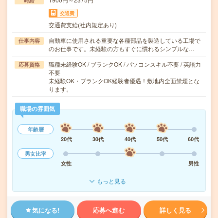
時給
交通費
交通費支給(社内規定あり)
自動車に使用される重要な各種部品を製造している工場で
仕事内容
のお仕事です。未経験の方もすぐに慣れるシンプルな…
職種未経験OK / ブランクOK / パソコンスキル不要 / 英語力
応募資格
不要
未経験OK・ブランクOK経験者優遇！敷地内全面禁煙とな
ります。
職場の雰囲気
年齢層
20代
30代
40代
50代
60代
男女比率
女性
男性
もっと見る
気になる!
応募へ進む
詳しく見る