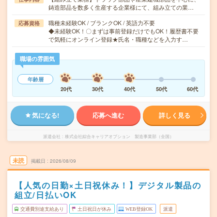
鋳造部品を数多く生産する企業様にて、組み立ての業…
職種未経験OK / ブランクOK / 英語力不要
応募資格
◆未経験OK！〇まずは事前登録だけでもOK！履歴書不要
で気軽にオンライン登録★氏名・職種などを入力す…
職場の雰囲気
年齢層
20代
30代
40代
50代
60代
気になる!
応募へ進む
詳しく見る
派遣会社
株式会社綜合キャリアオプション 製造事業部（全国）
未読
掲載日
2026/08/09
【人気の日勤×土日祝休み！】デジタル製品の
組立/日払いOK
交通費別途支給あり
土日祝日が休み
WEB登録OK
派遣