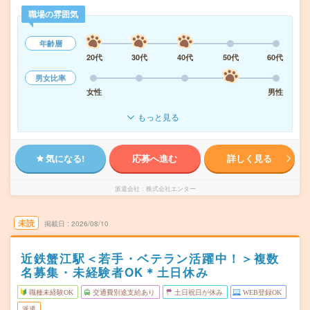
職場の雰囲気
年齢層
20代
30代
40代
50代
60代
男女比率
女性
男性
もっと見る
気になる!
応募へ進む
詳しく見る
派遣会社
株式会社エンター
未読
掲載日
2026/08/10
近鉄蟹江駅＜若手・ベテラン活躍中！＞複数
名募集・未経験者OK＊土日休み
職種未経験OK
交通費別途支給あり
土日祝日が休み
WEB登録OK
派遣