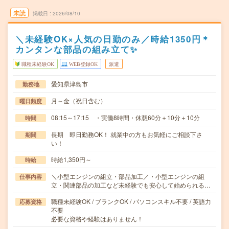
未読
掲載日
2026/08/10
＼未経験OK×人気の日勤のみ／時給1350円＊
カンタンな部品の組み立て✨
職種未経験OK
WEB登録OK
派遣
愛知県津島市
勤務地
月～金（祝日含む）
曜日頻度
08:15～17:15 ・実働8時間・休憩60分＋10分＋10分
時間
長期 即日勤務OK！ 就業中の方もお気軽にご相談下さ
期間
い！
時給1,350円～
時給
＼小型エンジンの組立・部品加工／・小型エンジンの組
仕事内容
立・関連部品の加工など未経験でも安心して始められる…
職種未経験OK / ブランクOK / パソコンスキル不要 / 英語力
応募資格
不要
必要な資格や経験はありません！