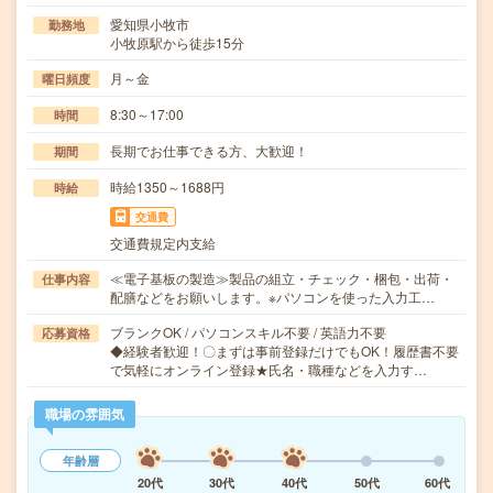
愛知県小牧市
勤務地
小牧原駅から徒歩15分
月～金
曜日頻度
8:30～17:00
時間
長期でお仕事できる方、大歓迎！
期間
時給1350～1688円
時給
交通費
交通費規定内支給
≪電子基板の製造≫製品の組立・チェック・梱包・出荷・
仕事内容
配膳などをお願いします。※パソコンを使った入力工…
ブランクOK / パソコンスキル不要 / 英語力不要
応募資格
◆経験者歓迎！〇まずは事前登録だけでもOK！履歴書不要
で気軽にオンライン登録★氏名・職種などを入力す…
職場の雰囲気
年齢層
20代
30代
40代
50代
60代