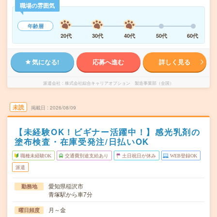
職場の雰囲気
年齢層
20代
30代
40代
50代
60代
気になる!
応募へ進む
詳しく見る
派遣会社
株式会社綜合キャリアオプション 製造事業部（全国）
未読
掲載日
2026/08/09
【未経験OK！ビギナー活躍中！】感光乳剤の
塗布検査・在庫受発注/日払いOK
職種未経験OK
交通費別途支給あり
土日祝日が休み
WEB登録OK
派遣
愛知県稲沢市
勤務地
青塚駅から車7分
月～金
曜日頻度