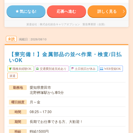
気になる!
応募へ進む
詳しく見る
派遣会社
株式会社綜合キャリアオプション 製造事業部（全国）
未読
掲載日
2026/08/10
【寮完備！】金属部品の並べ作業・検査/日払
いOK
職種未経験OK
交通費別途支給あり
土日祝日が休み
WEB登録OK
派遣
愛知県豊田市
勤務地
北野桝塚駅から車5分
月～金
曜日頻度
08:25～17:30
時間
長期でお仕事できる方、大歓迎！
期間
時給1500円
時給