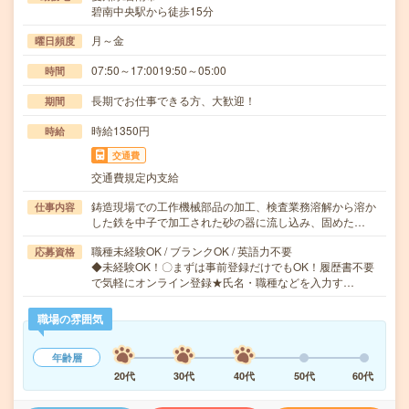
碧南中央駅から徒歩15分
月～金
曜日頻度
07:50～17:0019:50～05:00
時間
長期でお仕事できる方、大歓迎！
期間
時給1350円
時給
交通費
交通費規定内支給
鋳造現場での工作機械部品の加工、検査業務溶解から溶か
仕事内容
した鉄を中子で加工された砂の器に流し込み、固めた…
職種未経験OK / ブランクOK / 英語力不要
応募資格
◆未経験OK！〇まずは事前登録だけでもOK！履歴書不要
で気軽にオンライン登録★氏名・職種などを入力す…
職場の雰囲気
年齢層
20代
30代
40代
50代
60代