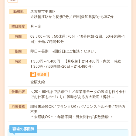
名古屋市中川区
勤務地
近鉄蟹江駅から徒歩7分／戸田(愛知県)駅から車7分
月～金
曜日頻度
08：00～16：50休憩: 70分（10分休憩×2回、50分休憩×1
時間
回）実働: 7時間40分
即日～長期 ※開始日はご相談ください。
期間
1,350円～1,400円 【月収例】214,480円（内訳：時給
時給
1,350円×7.66時間×20日＝214,480円）
交通費
全額支給
＼20～60代まで活躍中！／産業用モータの製造を行う会社
仕事内容
でお仕事ものづくりに興味がある方大歓迎！弊社…
職種未経験OK / ブランクOK / パソコンスキル不要 / 英語力
応募資格
不要
＊未経験OK＊・年齢不問・男女問わず多数活躍中
職場の雰囲気