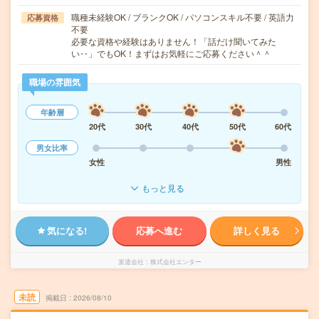
職種未経験OK / ブランクOK / パソコンスキル不要 / 英語力
応募資格
不要
必要な資格や経験はありません！「話だけ聞いてみた
い‥」でもOK！まずはお気軽にご応募ください＾＾
職場の雰囲気
年齢層
20代
30代
40代
50代
60代
男女比率
女性
男性
もっと見る
気になる!
応募へ進む
詳しく見る
派遣会社
株式会社エンター
未読
掲載日
2026/08/10