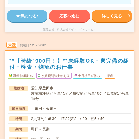
気になる!
応募へ進む
詳しく見る
派遣会社
株式会社アイ・エイチサービス
未読
掲載日
2026/08/10
**【時給1900円！】**未経験OK・寮完備の組
付・検査・物流のお仕事
職種未経験OK
交通費別途支給あり
土日祝日が休み
派遣
愛知県豊田市
勤務地
愛環梅坪駅から車15分／猿投駅から車10分／四郷駅から車
15分
月曜日～金曜日
曜日頻度
2交替制(1)8:30～17:20(2)21：00～翌5：50
時間
即日～長期
期間
1900円～2375円