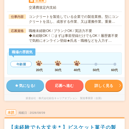
交通費
交通費規定内支給
コンクリートを製造している企業での製造業務。型にコン
仕事内容
クリートを流し、成形する作業、又は運搬作業。重量…
職種未経験OK / ブランクOK / 英語力不要
応募資格
◆未経験OK！〇まずは事前登録だけでもOK！履歴書不要
で気軽にオンライン登録★氏名・職種などを入力す…
職場の雰囲気
年齢層
20代
30代
40代
50代
60代
気になる!
応募へ進む
詳しく見る
派遣会社
株式会社綜合キャリアオプション 製造事業部（全国）
未読
掲載日
2026/08/09
【未経験でも大丈夫＊】ビスケット菓子の製