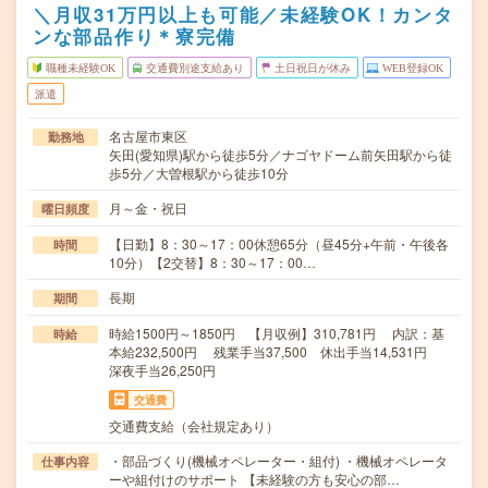
＼月収31万円以上も可能／未経験OK！カンタ
ンな部品作り＊寮完備
職種未経験OK
交通費別途支給あり
土日祝日が休み
WEB登録OK
派遣
名古屋市東区
勤務地
矢田(愛知県)駅から徒歩5分／ナゴヤドーム前矢田駅から徒
歩5分／大曽根駅から徒歩10分
月～金・祝日
曜日頻度
【日勤】8：30～17：00休憩65分（昼45分+午前・午後各
時間
10分）【2交替】8：30～17：00…
長期
期間
時給1500円～1850円 【月収例】310,781円 内訳：基
時給
本給232,500円 残業手当37,500 休出手当14,531円
深夜手当26,250円
交通費
交通費支給（会社規定あり）
・部品づくり(機械オペレーター・組付) ・機械オペレータ
仕事内容
ーや組付けのサポート 【未経験の方も安心の部…