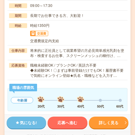
09:00～17:30
時間
長期でお仕事できる方、大歓迎！
期間
時給1350円
時給
交通費
交通費規定内支給
将来的に正社員として就業希望の方必見簡単感光乳剤を塗
仕事内容
布・検査するお仕事、スクリーンメッシュの糊付け、…
職種未経験OK / ブランクOK / 英語力不要
応募資格
◆未経験OK！〇まずは事前登録だけでもOK！履歴書不要
で気軽にオンライン登録★氏名・職種などを入力す…
職場の雰囲気
年齢層
20代
30代
40代
50代
60代
気になる!
応募へ進む
詳しく見る