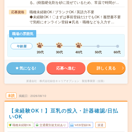
る。(樹脂硬化剤を砂に混ぜているため、常温で時間が…
職種未経験OK / ブランクOK / 英語力不要
応募資格
◆未経験OK！〇まずは事前登録だけでもOK！履歴書不要
で気軽にオンライン登録★氏名・職種などを入力す…
職場の雰囲気
年齢層
20代
30代
40代
50代
60代
気になる!
応募へ進む
詳しく見る
派遣会社
株式会社綜合キャリアオプション 製造事業部（全国）
未読
掲載日
2026/08/10
【未経験OK！】豆乳の投入・計器確認/日払
いOK
職種未経験OK
交通費別途支給あり
WEB登録OK
派遣