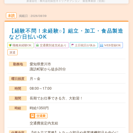
派遣会社
株式会社綜合キャリアオプション 製造事業部（全国）
未読
掲載日
2026/08/09
【経験不問！未経験○】組立・加工・食品製造
など/日払いOK
職種未経験OK
交通費別途支給あり
土日祝日が休み
WEB登録OK
派遣
愛知県豊川市
勤務地
諏訪町駅から徒歩20分
月～金
曜日頻度
08:00～17:00
時間
長期でお仕事できる方、大歓迎！
期間
時給1350円
時給
交通費
交通費規定内支給
【組み立て業務】トラック部品や産業建機部品を中心に、
仕事内容