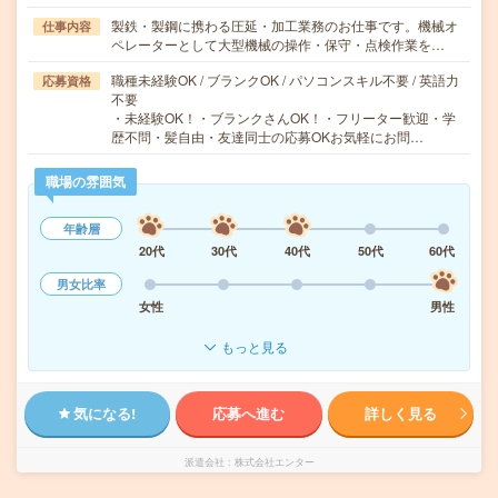
製鉄・製鋼に携わる圧延・加工業務のお仕事です。機械オ
仕事内容
ペレーターとして大型機械の操作・保守・点検作業を…
職種未経験OK / ブランクOK / パソコンスキル不要 / 英語力
応募資格
不要
・未経験OK！・ブランクさんOK！・フリーター歓迎・学
歴不問・髪自由・友達同士の応募OKお気軽にお問…
職場の雰囲気
年齢層
20代
30代
40代
50代
60代
男女比率
女性
男性
もっと見る
気になる!
応募へ進む
詳しく見る
派遣会社
株式会社エンター