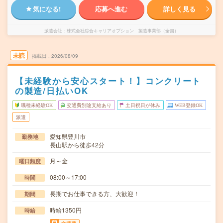
気になる!
応募へ進む
詳しく見る
派遣会社
株式会社綜合キャリアオプション 製造事業部（全国）
未読
掲載日
2026/08/09
【未経験から安心スタート！】コンクリート
の製造/日払いOK
職種未経験OK
交通費別途支給あり
土日祝日が休み
WEB登録OK
派遣
愛知県豊川市
勤務地
長山駅から徒歩42分
月～金
曜日頻度
08:00～17:00
時間
長期でお仕事できる方、大歓迎！
期間
時給1350円
時給