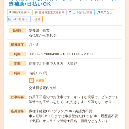
造補助/日払いOK
職種未経験OK
交通費別途支給あり
土日祝日が休み
残業なし
WEB登録OK
派遣
愛知県小牧市
勤務地
石仏駅から車10分
月～金
曜日頻度
08:00～17:0004:00～13:0011:00～20:00
時間
長期でお仕事できる方、大歓迎！
期間
時給1350円
時給
交通費
交通費規定内支給
お菓子工場でのお仕事です。キレイな現場で、ビスケット
仕事内容
製造のお手伝いをしていただきます。空調もしっかり…
職種未経験OK / ブランクOK / 英語力不要
応募資格
◆未経験OK！〇まずは事前登録だけでもOK！履歴書不要
で気軽にオンライン登録★氏名・職種などを入力す…