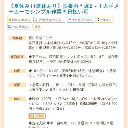
【夏休み11連休あり】扶養内＊週2～！大手メ
ーカーでシンプル作業＊日払い可
職種未経験OK
交通費別途支給あり
土日祝日が休み
残業なし
WEB登録OK
派遣
愛知県春日井市
勤務地
春日井(中央本線)駅から車13分／神領駅から車16分／小牧
駅から車13分／間内駅から車10分／高蔵寺駅から車22分
◆平日のみ、曜日固定・シフト選べる／週2～4日（最低勤
曜日頻度
務月12日）＊予定での希望休の申請OK！
◆10：00～16：00（実働5時間15分、休憩45分）＊残業
時間
なしでプライベート充実♪◆ 居心地バツ…
＜急募＞即日～、9/1～、9/14～長期／応募から最短即日に
期間
は選考案内♪10月～の入社も相談OK！
◆時給1,400円 ＊日払い・週払いOK ＊扶養内＆Wワー
時給
クに◎ ＊昇給あり♪【月収例】 約88,200円 （時給1,400
円 × 実働5.25h × 12日）
交通費
◆規定支給 ◆車・自転車、バイク通勤OK！専用駐車場・
駐輪場あり♪