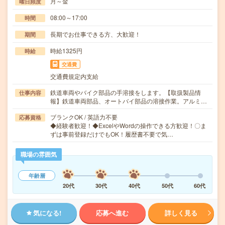
月～金
曜日頻度
08:00～17:00
時間
長期でお仕事できる方、大歓迎！
期間
時給1325円
時給
交通費
交通費規定内支給
鉄道車両やバイク部品の手溶接をします。【取扱製品情
仕事内容
報】鉄道車両部品、オートバイ部品の溶接作業。アルミ…
ブランクOK / 英語力不要
応募資格
◆経験者歓迎！◆ExcelやWordの操作できる方歓迎！〇ま
ずは事前登録だけでもOK！履歴書不要で気…
職場の雰囲気
年齢層
20代
30代
40代
50代
60代
気になる!
応募へ進む
詳しく見る