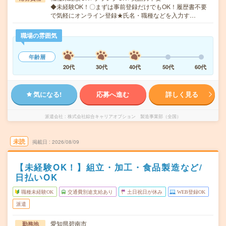
◆未経験OK！〇まずは事前登録だけでもOK！履歴書不要
で気軽にオンライン登録★氏名・職種などを入力す…
職場の雰囲気
年齢層
20代
30代
40代
50代
60代
気になる!
応募へ進む
詳しく見る
派遣会社
株式会社綜合キャリアオプション 製造事業部（全国）
未読
掲載日
2026/08/09
【未経験OK！】組立・加工・食品製造など/
日払いOK
職種未経験OK
交通費別途支給あり
土日祝日が休み
WEB登録OK
派遣
愛知県碧南市
勤務地