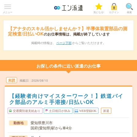
メニュー
気になる!
ログイン
検索
【アナタのスキル活かしませんか？】半導体装置部品の測
定検査/日払いOK
のお仕事情報は、掲載が終了しています
掲載時の情報は、
ページ下部
からご覧いただけます。
お探しの条件に近い派遣のお仕事
未読
掲載日
2026/08/10
【経験者向けマイスターワーク！】鉄道バイ
ク部品のアルミ手溶接/日払いOK
交通費別途支給あり
土日祝日が休み
WEB登録OK
派遣
愛知県豊川市
勤務地
国府(愛知県)駅から車4分