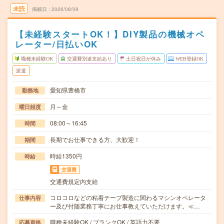
未読
掲載日
2026/08/09
【未経験スタートOK！】DIY製品の機械オペ
レーター/日払いOK
職種未経験OK
交通費別途支給あり
土日祝日が休み
WEB登録OK
派遣
愛知県豊橋市
勤務地
月～金
曜日頻度
08:00～16:45
時間
長期でお仕事できる方、大歓迎！
期間
時給1350円
時給
交通費
交通費規定内支給
コロコロなどの粘着テープ製造に関わるマシンオペレータ
仕事内容
ー及び付随業務丁寧にお仕事教えていただけます。≪…
職種未経験OK / ブランクOK / 英語力不要
応募資格