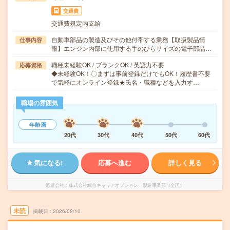
交通費
交通費規定内支給
自動車部品の製造及びその他付帯する業務【取扱製品情
仕事内容
報】エンジン内部に使用する手のひらサイズの電子部品…
職種未経験OK / ブランクOK / 英語力不要
応募資格
◆未経験OK！〇まずは事前登録だけでもOK！履歴書不要
で気軽にオンライン登録★氏名・職種などを入力す…
職場の雰囲気
年齢層
20代
30代
40代
50代
60代
気になる!
応募へ進む
詳しく見る
派遣会社
株式会社綜合キャリアオプション 製造事業部（全国）
未読
掲載日
2026/08/10