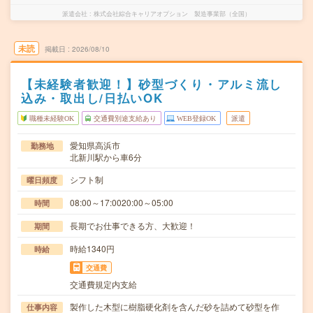
派遣会社
株式会社綜合キャリアオプション 製造事業部（全国）
未読
掲載日
2026/08/10
【未経験者歓迎！】砂型づくり・アルミ流し
込み・取出し/日払いOK
職種未経験OK
交通費別途支給あり
WEB登録OK
派遣
愛知県高浜市
勤務地
北新川駅から車6分
シフト制
曜日頻度
08:00～17:0020:00～05:00
時間
長期でお仕事できる方、大歓迎！
期間
時給1340円
時給
交通費
交通費規定内支給
製作した木型に樹脂硬化剤を含んだ砂を詰めて砂型を作
仕事内容