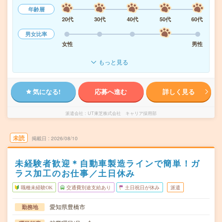
年齢層
20代
30代
40代
50代
60代
男女比率
女性
男性
もっと見る
気になる!
応募へ進む
詳しく見る
派遣会社
UT東芝株式会社 キャリア採用部
未読
掲載日
2026/08/10
未経験者歓迎＊自動車製造ラインで簡単！ガ
ラス加工のお仕事／土日休み
職種未経験OK
交通費別途支給あり
土日祝日が休み
派遣
愛知県豊橋市
勤務地