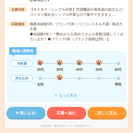
【モクモク・シンプル作業】空調機器や換気扇の組立など!
仕事内容
コツコツ進めるシンプル作業なので集中できますよ…
職種未経験OK / ブランクOK / パソコンスキル不要 / 英語力
応募資格
不要
◆未経験OK！＊弊社からも初めてさんが多数活躍してくれ
ています！◆ブランクOK（ブランク期間は問いま…
職場の雰囲気
年齢層
20代
30代
40代
50代
60代
男女比率
女性
男性
もっと見る
気になる!
応募へ進む
詳しく見る
派遣会社
株式会社セリオ 人材派遣サカソ