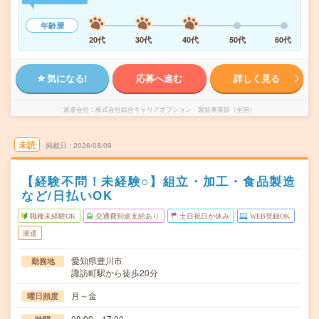
年齢層
20代
30代
40代
50代
60代
気になる!
応募へ進む
詳しく見る
派遣会社
株式会社綜合キャリアオプション 製造事業部（全国）
未読
掲載日
2026/08/09
【経験不問！未経験○】組立・加工・食品製造
など/日払いOK
職種未経験OK
交通費別途支給あり
土日祝日が休み
WEB登録OK
派遣
愛知県豊川市
勤務地
諏訪町駅から徒歩20分
月～金
曜日頻度
08:00～17:00