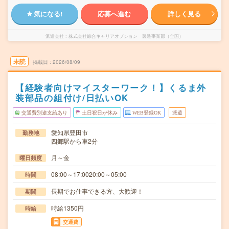
気になる!
応募へ進む
詳しく見る
派遣会社
株式会社綜合キャリアオプション 製造事業部（全国）
未読
掲載日
2026/08/09
【経験者向けマイスターワーク！】くるま外
装部品の組付け/日払いOK
交通費別途支給あり
土日祝日が休み
WEB登録OK
派遣
愛知県豊田市
勤務地
四郷駅から車2分
月～金
曜日頻度
08:00～17:0020:00～05:00
時間
長期でお仕事できる方、大歓迎！
期間
時給1350円
時給
交通費