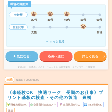
職場の雰囲気
年齢層
20代
30代
40代
50代
60代
男女比率
女性
男性
もっと見る
気になる!
応募へ進む
詳しく見る
派遣会社
株式会社メイテックキャスト 浜松営業所 オフィスワーク事業部
未読
掲載日
2026/08/09
《未経験OK 快適ワーク 長期のお仕事》プ
リント基板の検査・その他の製造 豊橋
職種未経験OK
交通費別途支給あり
土日祝日が休み
WEB登録OK
派遣