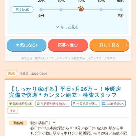
20代
30代
40代
50代
60代
男女比率
女性
男性
もっと見る
気になる!
応募へ進む
詳しく見る
派遣会社
株式会社メイテックキャスト 浜松営業所 オフィスワーク事業部
未読
掲載日
2026/08/09
【しっかり稼げる】平日×月26万～！冷暖房
完備で快適＊カンタン組立・検査スタッフ
職種未経験OK
交通費別途支給あり
土日祝日が休み
WEB登録OK
派遣
愛知県春日井市
勤務地
春日井(中央本線)駅から車13分／春日井(名鉄線)駅から車
13分／小牧口駅から車11分／勝川駅から車20分／高蔵寺駅