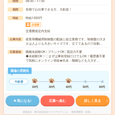
08:30～17:30
時間
長期でお仕事できる方、大歓迎！
期間
時給1350円
時給
交通費
交通費規定内支給
産業用機械用制御盤の配線と組立業務です。制御盤の大き
仕事内容
さは人よりも大きいサイズです。立ててあるので自動…
職種未経験OK / ブランクOK / 英語力不要
応募資格
◆未経験OK！〇まずは事前登録だけでもOK！履歴書不要
で気軽にオンライン登録★氏名・職種などを入力す…
職場の雰囲気
年齢層
20代
30代
40代
50代
60代
気になる!
応募へ進む
詳しく見る
派遣会社
株式会社綜合キャリアオプション 製造事業部（全国）