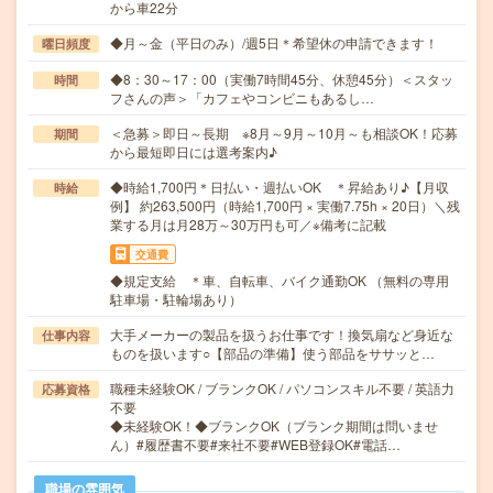
から車22分
◆月～金（平日のみ）/週5日＊希望休の申請できます！
曜日頻度
◆8：30～17：00（実働7時間45分、休憩45分）＜スタッ
時間
フさんの声＞「カフェやコンビニもあるし…
＜急募＞即日～長期 ※8月～9月～10月～も相談OK！応募
期間
から最短即日には選考案内♪
◆時給1,700円＊日払い・週払いOK ＊昇給あり♪【月収
時給
例】 約263,500円（時給1,700円 × 実働7.75h × 20日）＼残
業する月は月28万～30万円も可／※備考に記載
交通費
◆規定支給 ＊車、自転車、バイク通勤OK （無料の専用
駐車場・駐輪場あり）
大手メーカーの製品を扱うお仕事です！換気扇など身近な
仕事内容
ものを扱います○【部品の準備】使う部品をササッと…
職種未経験OK / ブランクOK / パソコンスキル不要 / 英語力
応募資格
不要
◆未経験OK！◆ブランクOK（ブランク期間は問いませ
ん）#履歴書不要#来社不要#WEB登録OK#電話…
職場の雰囲気