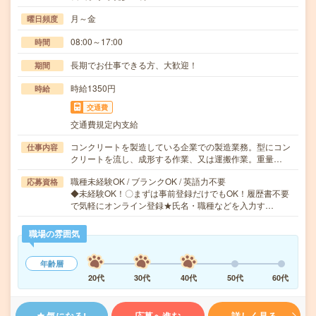
月～金
曜日頻度
08:00～17:00
時間
長期でお仕事できる方、大歓迎！
期間
時給1350円
時給
交通費
交通費規定内支給
コンクリートを製造している企業での製造業務。型にコン
仕事内容
クリートを流し、成形する作業、又は運搬作業。重量…
職種未経験OK / ブランクOK / 英語力不要
応募資格
◆未経験OK！〇まずは事前登録だけでもOK！履歴書不要
で気軽にオンライン登録★氏名・職種などを入力す…
職場の雰囲気
年齢層
20代
30代
40代
50代
60代
気になる!
応募へ進む
詳しく見る