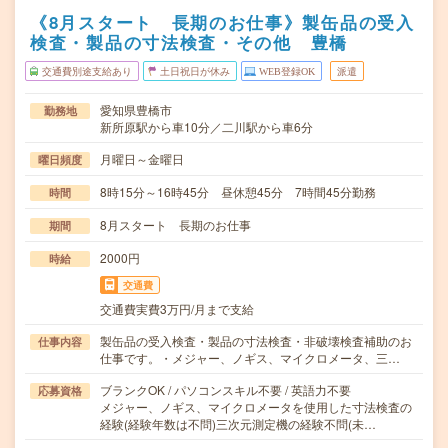
《8月スタート 長期のお仕事》製缶品の受入
検査・製品の寸法検査・その他 豊橋
交通費別途支給あり
土日祝日が休み
WEB登録OK
派遣
愛知県豊橋市
勤務地
新所原駅から車10分／二川駅から車6分
月曜日～金曜日
曜日頻度
8時15分～16時45分 昼休憩45分 7時間45分勤務
時間
8月スタート 長期のお仕事
期間
2000円
時給
交通費
交通費実費3万円/月まで支給
製缶品の受入検査・製品の寸法検査・非破壊検査補助のお
仕事内容
仕事です。・メジャー、ノギス、マイクロメータ、三…
ブランクOK / パソコンスキル不要 / 英語力不要
応募資格
メジャー、ノギス、マイクロメータを使用した寸法検査の
経験(経験年数は不問)三次元測定機の経験不問(未…