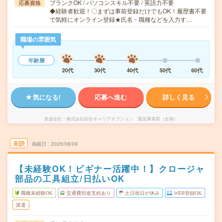
ブランクOK / パソコンスキル不要 / 英語力不要
応募資格
◆経験者歓迎！〇まずは事前登録だけでもOK！履歴書不要
で気軽にオンライン登録★氏名・職種などを入力す…
職場の雰囲気
年齢層
20代
30代
40代
50代
60代
気になる!
応募へ進む
詳しく見る
派遣会社
株式会社綜合キャリアオプション 製造事業部（全国）
未読
掲載日
2026/08/09
【未経験OK！ビギナー活躍中！】クロージャ
部品の工具組立/日払いOK
職種未経験OK
交通費別途支給あり
土日祝日が休み
WEB登録OK
派遣