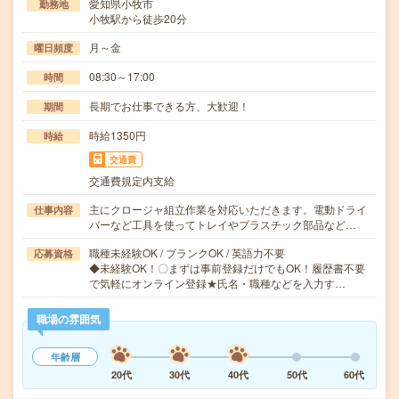
愛知県小牧市
勤務地
小牧駅から徒歩20分
月～金
曜日頻度
08:30～17:00
時間
長期でお仕事できる方、大歓迎！
期間
時給1350円
時給
交通費
交通費規定内支給
主にクロージャ組立作業を対応いただきます。電動ドライ
仕事内容
バーなど工具を使ってトレイやプラスチック部品など…
職種未経験OK / ブランクOK / 英語力不要
応募資格
◆未経験OK！〇まずは事前登録だけでもOK！履歴書不要
で気軽にオンライン登録★氏名・職種などを入力す…
職場の雰囲気
年齢層
20代
30代
40代
50代
60代