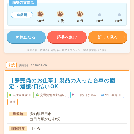
職場の雰囲気
年齢層
20代
30代
40代
50代
60代
気になる!
応募へ進む
詳しく見る
派遣会社
株式会社綜合キャリアオプション 製造事業部（全国）
未読
掲載日
2026/08/09
【寮完備のお仕事】製品の入った台車の固
定・運搬/日払いOK
職種未経験OK
交通費別途支給あり
土日祝日が休み
WEB登録OK
派遣
愛知県豊田市
勤務地
豊田市駅から車8分
月～金
曜日頻度