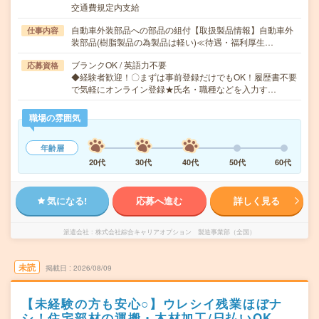
交通費規定内支給
自動車外装部品への部品の組付【取扱製品情報】自動車外
仕事内容
装部品(樹脂製品の為製品は軽い)≪待遇・福利厚生…
ブランクOK / 英語力不要
応募資格
◆経験者歓迎！〇まずは事前登録だけでもOK！履歴書不要
で気軽にオンライン登録★氏名・職種などを入力す…
職場の雰囲気
年齢層
20代
30代
40代
50代
60代
気になる!
応募へ進む
詳しく見る
派遣会社
株式会社綜合キャリアオプション 製造事業部（全国）
未読
掲載日
2026/08/09
【未経験の方も安心○】ウレシイ残業ほぼナ
シ！住宅部材の運搬・木材加工/日払いOK