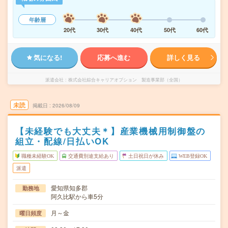
年齢層
20代
30代
40代
50代
60代
気になる!
応募へ進む
詳しく見る
派遣会社
株式会社綜合キャリアオプション 製造事業部（全国）
未読
掲載日
2026/08/09
【未経験でも大丈夫＊】産業機械用制御盤の
組立・配線/日払いOK
職種未経験OK
交通費別途支給あり
土日祝日が休み
WEB登録OK
派遣
愛知県知多郡
勤務地
阿久比駅から車5分
月～金
曜日頻度