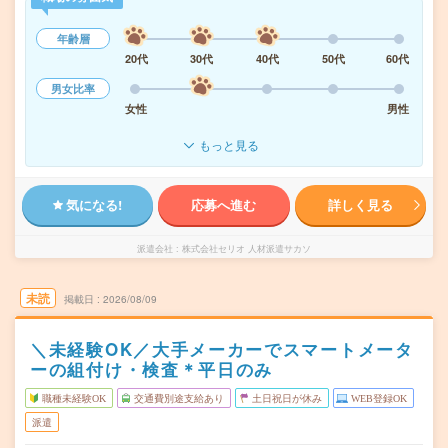
年齢層
20代
30代
40代
50代
60代
男女比率
女性
男性
もっと見る
気になる!
応募へ進む
詳しく見る
派遣会社
株式会社セリオ 人材派遣サカソ
未読
掲載日
2026/08/09
＼未経験OK／大手メーカーでスマートメータ
ーの組付け・検査＊平日のみ
職種未経験OK
交通費別途支給あり
土日祝日が休み
WEB登録OK
派遣