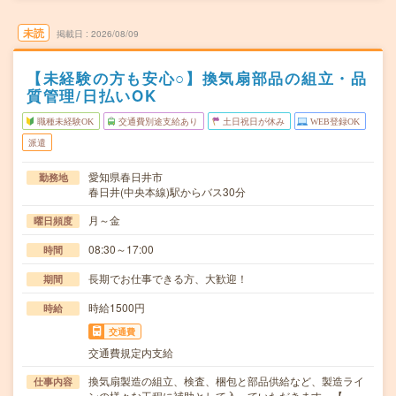
未読
掲載日
2026/08/09
【未経験の方も安心○】換気扇部品の組立・品
質管理/日払いOK
職種未経験OK
交通費別途支給あり
土日祝日が休み
WEB登録OK
派遣
愛知県春日井市
勤務地
春日井(中央本線)駅からバス30分
月～金
曜日頻度
08:30～17:00
時間
長期でお仕事できる方、大歓迎！
期間
時給1500円
時給
交通費
交通費規定内支給
換気扇製造の組立、検査、梱包と部品供給など、製造ライ
仕事内容
ンの様々な工程に補助として入っていただきます。【…