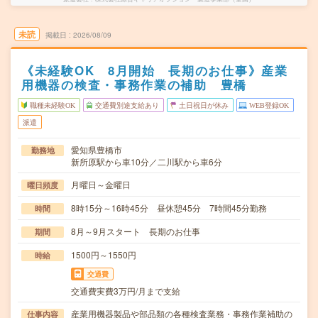
未読
掲載日
2026/08/09
《未経験OK 8月開始 長期のお仕事》産業
用機器の検査・事務作業の補助 豊橋
職種未経験OK
交通費別途支給あり
土日祝日が休み
WEB登録OK
派遣
愛知県豊橋市
勤務地
新所原駅から車10分／二川駅から車6分
月曜日～金曜日
曜日頻度
8時15分～16時45分 昼休憩45分 7時間45分勤務
時間
8月～9月スタート 長期のお仕事
期間
1500円～1550円
時給
交通費
交通費実費3万円/月まで支給
産業用機器製品や部品類の各種検査業務・事務作業補助の
仕事内容