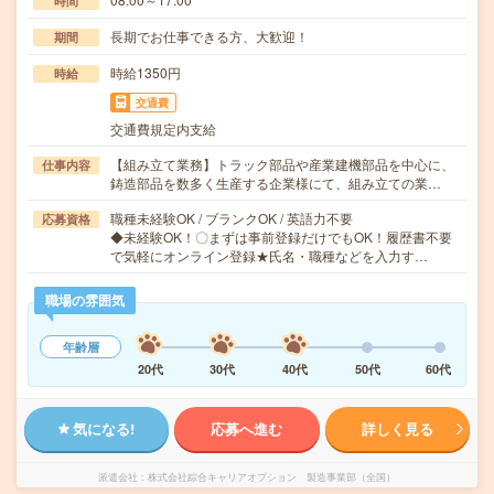
時間
長期でお仕事できる方、大歓迎！
期間
時給1350円
時給
交通費
交通費規定内支給
【組み立て業務】トラック部品や産業建機部品を中心に、
仕事内容
鋳造部品を数多く生産する企業様にて、組み立ての業…
職種未経験OK / ブランクOK / 英語力不要
応募資格
◆未経験OK！〇まずは事前登録だけでもOK！履歴書不要
で気軽にオンライン登録★氏名・職種などを入力す…
職場の雰囲気
年齢層
20代
30代
40代
50代
60代
気になる!
応募へ進む
詳しく見る
派遣会社
株式会社綜合キャリアオプション 製造事業部（全国）