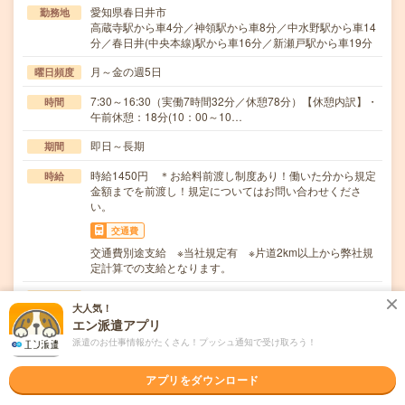
愛知県春日井市
勤務地
高蔵寺駅から車4分／神領駅から車8分／中水野駅から車14
分／春日井(中央本線)駅から車16分／新瀬戸駅から車19分
月～金の週5日
曜日頻度
7:30～16:30（実働7時間32分／休憩78分）【休憩内訳】・
時間
午前休憩：18分(10：00～10…
即日～長期
期間
時給1450円 ＊お給料前渡し制度あり！働いた分から規定
時給
金額までを前渡し！規定についてはお問い合わせくださ
い。
交通費
交通費別途支給 ※当社規定有 ※片道2km以上から弊社規
定計算での支給となります。
（1）製品の組付け電動ドライバーを使って、部品をネジ
仕事内容
大人気！
で固定します。使い方は丁寧に教えていただけます！…
エン派遣アプリ
職種未経験OK / ブランクOK / パソコンスキル不要 / 英語力
応募資格
派遣のお仕事情報がたくさん！プッシュ通知で受け取ろう！
不要
未経験OK！
アプリをダウンロード