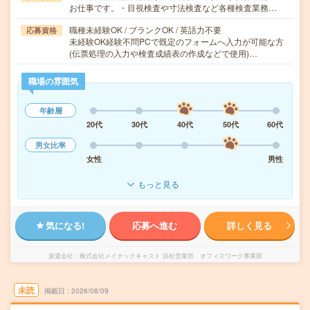
お仕事です。・目視検査や寸法検査など各種検査業務…
職種未経験OK / ブランクOK / 英語力不要
応募資格
未経験OK経験不問PCで既定のフォームへ入力が可能な方
(伝票処理の入力や検査成績表の作成などで使用)…
職場の雰囲気
年齢層
20代
30代
40代
50代
60代
男女比率
女性
男性
もっと見る
気になる!
応募へ進む
詳しく見る
派遣会社
株式会社メイテックキャスト 浜松営業所 オフィスワーク事業部
未読
掲載日
2026/08/09