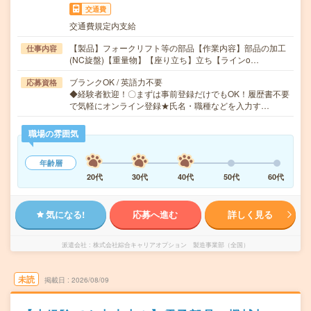
交通費
交通費規定内支給
【製品】フォークリフト等の部品【作業内容】部品の加工
仕事内容
(NC旋盤)【重量物】【座り立ち】立ち【ラインo…
ブランクOK / 英語力不要
応募資格
◆経験者歓迎！〇まずは事前登録だけでもOK！履歴書不要
で気軽にオンライン登録★氏名・職種などを入力す…
職場の雰囲気
年齢層
20代
30代
40代
50代
60代
気になる!
応募へ進む
詳しく見る
派遣会社
株式会社綜合キャリアオプション 製造事業部（全国）
未読
掲載日
2026/08/09