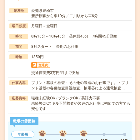
愛知県豊橋市
勤務地
新所原駅から車10分／二川駅から車6分
月曜日～金曜日
曜日頻度
8時15分～16時45分 昼休憩45分 7時間45分勤務
時間
8月スタート 長期のお仕事
期間
1350円
時給
交通費
交通費実費3万円/月まで支給
プリント基板の検査・その他の製造のお仕事です。・プリ
仕事内容
ント基板の各種検査目視検査、検電器による通電検査…
職種未経験OK / ブランクOK / 英語力不要
応募資格
未経験OKスキル不問検査や製造のお仕事は初めての方でも
安心です
職場の雰囲気
年齢層