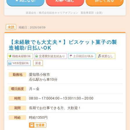
派遣会社
株式会社綜合キャリアオプション 製造事業部（全国）
未読
掲載日
2026/08/09
【未経験でも大丈夫＊】ビスケット菓子の製
造補助/日払いOK
職種未経験OK
交通費別途支給あり
土日祝日が休み
残業なし
WEB登録OK
派遣
愛知県小牧市
勤務地
石仏駅から車10分
月～金
曜日頻度
08:00～17:0004:00～13:0011:00～20:00
時間
長期でお仕事できる方、大歓迎！
期間
時給1350円
時給
交通費