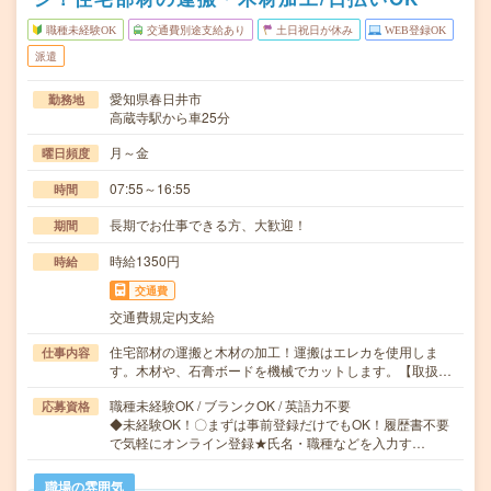
職種未経験OK
交通費別途支給あり
土日祝日が休み
WEB登録OK
派遣
愛知県春日井市
勤務地
高蔵寺駅から車25分
月～金
曜日頻度
07:55～16:55
時間
長期でお仕事できる方、大歓迎！
期間
時給1350円
時給
交通費
交通費規定内支給
住宅部材の運搬と木材の加工！運搬はエレカを使用しま
仕事内容
す。木材や、石膏ボードを機械でカットします。【取扱…
職種未経験OK / ブランクOK / 英語力不要
応募資格
◆未経験OK！〇まずは事前登録だけでもOK！履歴書不要
で気軽にオンライン登録★氏名・職種などを入力す…
職場の雰囲気