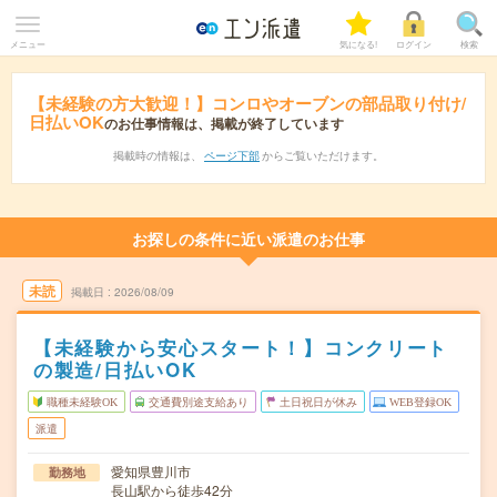
メニュー
気になる!
ログイン
検索
【未経験の方大歓迎！】コンロやオーブンの部品取り付け/
日払いOK
のお仕事情報は、掲載が終了しています
掲載時の情報は、
ページ下部
からご覧いただけます。
お探しの条件に近い派遣のお仕事
未読
掲載日
2026/08/09
【未経験から安心スタート！】コンクリート
の製造/日払いOK
職種未経験OK
交通費別途支給あり
土日祝日が休み
WEB登録OK
派遣
愛知県豊川市
勤務地
長山駅から徒歩42分