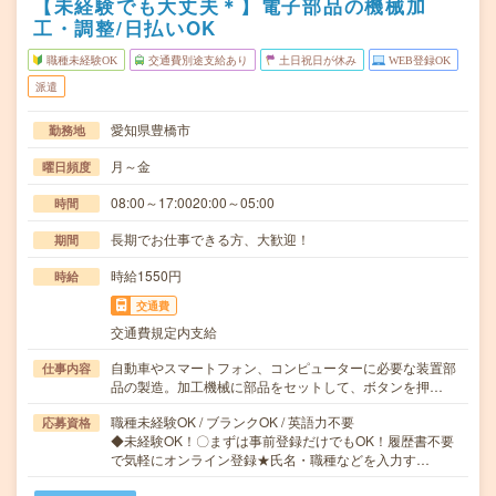
【未経験でも大丈夫＊】電子部品の機械加
工・調整/日払いOK
職種未経験OK
交通費別途支給あり
土日祝日が休み
WEB登録OK
派遣
愛知県豊橋市
勤務地
月～金
曜日頻度
08:00～17:0020:00～05:00
時間
長期でお仕事できる方、大歓迎！
期間
時給1550円
時給
交通費
交通費規定内支給
自動車やスマートフォン、コンピューターに必要な装置部
仕事内容
品の製造。加工機械に部品をセットして、ボタンを押…
職種未経験OK / ブランクOK / 英語力不要
応募資格
◆未経験OK！〇まずは事前登録だけでもOK！履歴書不要
で気軽にオンライン登録★氏名・職種などを入力す…