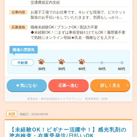
交通費規定内支給
お菓子工場でのお仕事です。キレイな現場で、ビスケット
仕事内容
製造のお手伝いをしていただきます。空調もしっかり…
職種未経験OK / ブランクOK / 英語力不要
応募資格
◆未経験OK！〇まずは事前登録だけでもOK！履歴書不要
で気軽にオンライン登録★氏名・職種などを入力す…
職場の雰囲気
年齢層
20代
30代
40代
50代
60代
気になる!
応募へ進む
詳しく見る
派遣会社
株式会社綜合キャリアオプション 製造事業部（全国）
未読
掲載日
2026/08/09
【未経験OK！ビギナー活躍中！】感光乳剤の
塗布検査・在庫受発注/日払いOK