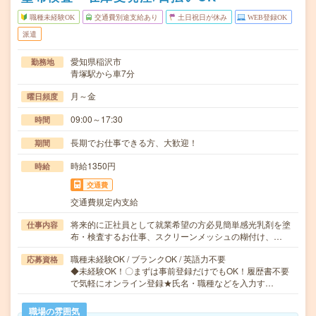
職種未経験OK
交通費別途支給あり
土日祝日が休み
WEB登録OK
派遣
愛知県稲沢市
勤務地
青塚駅から車7分
月～金
曜日頻度
09:00～17:30
時間
長期でお仕事できる方、大歓迎！
期間
時給1350円
時給
交通費
交通費規定内支給
将来的に正社員として就業希望の方必見簡単感光乳剤を塗
仕事内容
布・検査するお仕事、スクリーンメッシュの糊付け、…
職種未経験OK / ブランクOK / 英語力不要
応募資格
◆未経験OK！〇まずは事前登録だけでもOK！履歴書不要
で気軽にオンライン登録★氏名・職種などを入力す…
職場の雰囲気