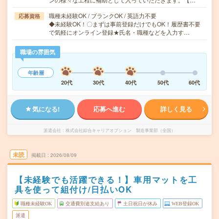
職種未経験OK / ブランクOK / 英語力不要
応募資格
◆未経験OK！〇まずは事前登録だけでもOK！履歴書不要
で気軽にオンライン登録★氏名・職種などを入力す…
職場の雰囲気
年齢層
20代
30代
40代
50代
60代
気になる!
応募へ進む
詳しく見る
派遣会社
株式会社綜合キャリアオプション 製造事業部（全国）
未読
掲載日
2026/08/09
【未経験でも活躍できる！】車用マットを工
具を使って組付け/日払いOK
職種未経験OK
交通費別途支給あり
土日祝日が休み
WEB登録OK
派遣