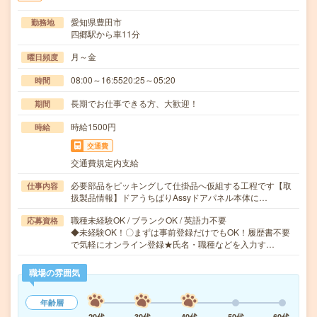
愛知県豊田市
勤務地
四郷駅から車11分
月～金
曜日頻度
08:00～16:5520:25～05:20
時間
長期でお仕事できる方、大歓迎！
期間
時給1500円
時給
交通費
交通費規定内支給
必要部品をピッキングして仕掛品へ仮組する工程です【取
仕事内容
扱製品情報】ドアうちばりAssyドアパネル本体に…
職種未経験OK / ブランクOK / 英語力不要
応募資格
◆未経験OK！〇まずは事前登録だけでもOK！履歴書不要
で気軽にオンライン登録★氏名・職種などを入力す…
職場の雰囲気
年齢層
20代
30代
40代
50代
60代