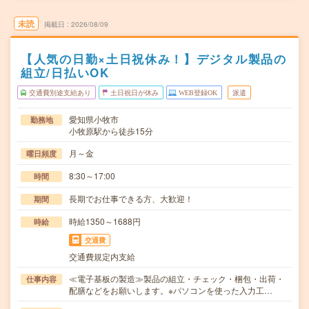
未読
掲載日
2026/08/09
【人気の日勤×土日祝休み！】デジタル製品の
組立/日払いOK
交通費別途支給あり
土日祝日が休み
WEB登録OK
派遣
愛知県小牧市
勤務地
小牧原駅から徒歩15分
月～金
曜日頻度
8:30～17:00
時間
長期でお仕事できる方、大歓迎！
期間
時給1350～1688円
時給
交通費
交通費規定内支給
≪電子基板の製造≫製品の組立・チェック・梱包・出荷・
仕事内容
配膳などをお願いします。※パソコンを使った入力工…