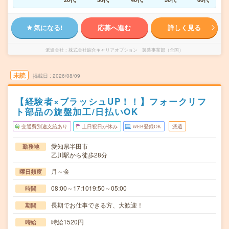
気になる!
応募へ進む
詳しく見る
派遣会社
株式会社綜合キャリアオプション 製造事業部（全国）
未読
掲載日
2026/08/09
【経験者×ブラッシュUP！！】フォークリフ
ト部品の旋盤加工/日払いOK
交通費別途支給あり
土日祝日が休み
WEB登録OK
派遣
愛知県半田市
勤務地
乙川駅から徒歩28分
月～金
曜日頻度
08:00～17:1019:50～05:00
時間
長期でお仕事できる方、大歓迎！
期間
時給1520円
時給