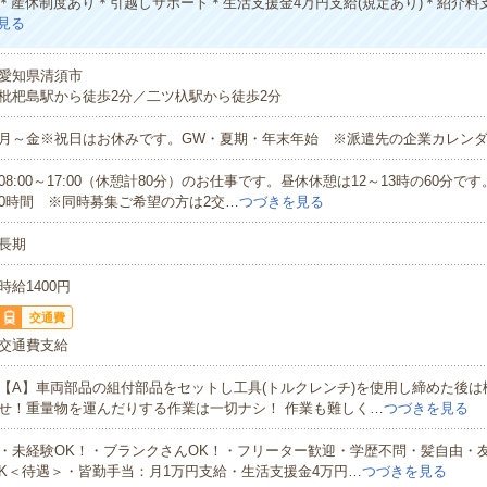
＊産休制度あり＊引越しサポート＊生活支援金4万円支給(規定あり)＊紹介料
見る
愛知県清須市
枇杷島駅から徒歩2分／二ツ杁駅から徒歩2分
月～金※祝日はお休みです。GW・夏期・年末年始 ※派遣先の企業カレン
08:00～17:00（休憩計80分）のお仕事です。昼休休憩は12～13時の60分です
0時間 ※同時募集ご希望の方は2交…
つづきを見る
長期
時給1400円
交通費
交通費支給
【A】車両部品の組付部品をセットし工具(トルクレンチ)を使用し締めた後は
せ！重量物を運んだりする作業は一切ナシ！ 作業も難しく…
つづきを見る
・未経験OK！・ブランクさんOK！・フリーター歓迎・学歴不問・髪自由・
K＜待遇＞・皆勤手当：月1万円支給・生活支援金4万円…
つづきを見る