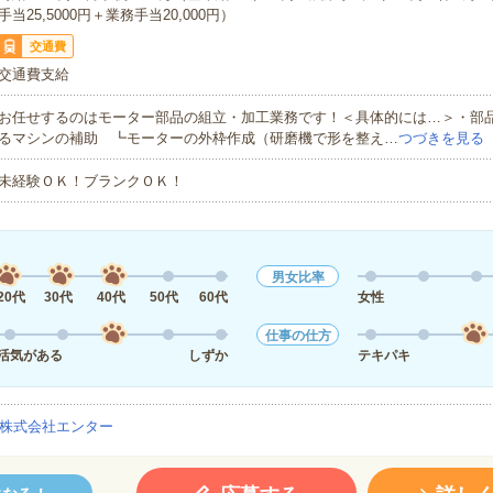
手当25,5000円＋業務手当20,000円）
交通費
交通費支給
お任せするのはモーター部品の組立・加工業務です！＜具体的には…＞・部
るマシンの補助 ┗モーターの外枠作成（研磨機で形を整え…
つづきを見る
未経験ＯＫ！ブランクＯＫ！
男女比率
20代
30代
40代
50代
60代
女性
仕事の仕方
活気がある
しずか
テキパキ
株式会社エンター