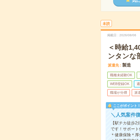
気
未読
掲載日
2026/08/06
＜時給1,
ンタンな
製造
派遣先
職種未経験OK
WEB登録OK
週
職場が分煙
派
ここがポイント
＼人気案件
【駅チカ徒歩2
です！サポート
＊健康保険＊厚