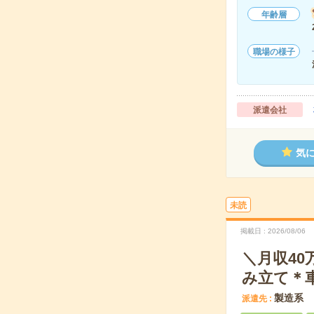
年齢層
職場の様子
派遣会社
気
未読
掲載日
2026/08/06
＼月収4
み立て＊
製造系
派遣先