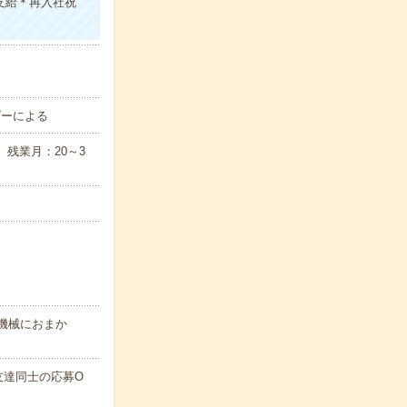
支給＊再入社祝
ダーによる
。残業月：20～3
機械におまか
友達同士の応募O