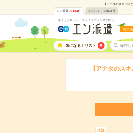
【アナタのスキル活か
エン派遣
71454
件
エンバイト
82531
件
ちょうど良いワークライフバランスが叶う
関東版
気になる！リスト
0
保存し
【アナタのスキ
未読