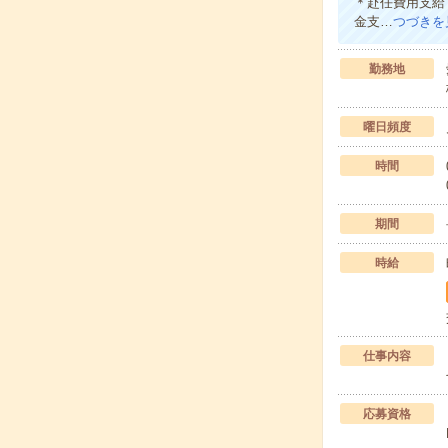
＊赴任費用支給
金支…
つづきを
勤務地
曜日頻度
時間
期間
時給
仕事内容
応募資格