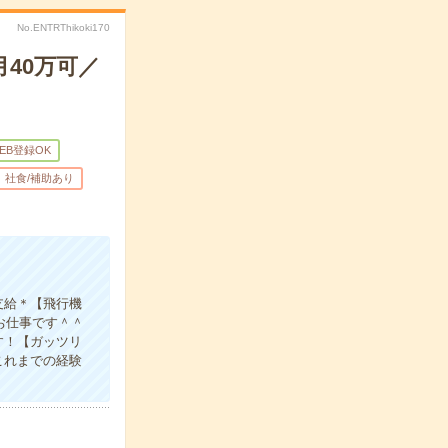
No.ENTRThikoki170
40万可／
EB登録OK
社食/補助あり
支給＊【飛行機
お仕事です＾＾
す！【ガッツリ
これまでの経験