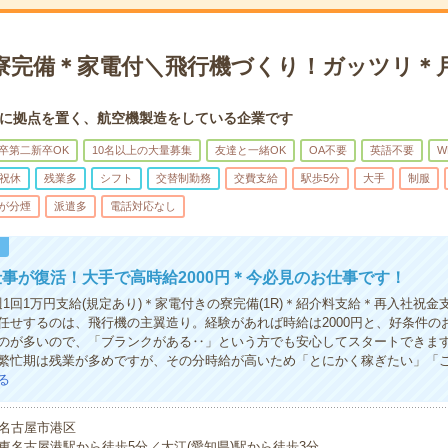
寮完備＊家電付＼飛行機づくり！ガッツリ＊月
に拠点を置く、航空機製造をしている企業です
卒第二新卒OK
10名以上の大量募集
友達と一緒OK
OA不要
英語不要
W
祝休
残業多
シフト
交替制勤務
交費支給
駅歩5分
大手
制服
が分煙
派遣多
電話対応なし
！
事が復活！大手で高時給2000円＊今必見のお仕事です！
週1回1万円支給(規定あり)＊家電付きの寮完備(1R)＊紹介料支給＊再入社祝金
任せするのは、飛行機の主翼造り。経験があれば時給は2000円と、好条件の
のが多いので、「ブランクがある‥」という方でも安心してスタートできま
繁忙期は残業が多めですが、その分時給が高いため「とにかく稼ぎたい」「
る
名古屋市港区
東名古屋港駅から徒歩5分／大江(愛知県)駅から徒歩3分