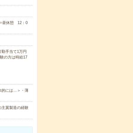
⇒昼休憩 12：0
に皆勤手当て1万円
験の方は時給17
体的には…＞・薄
の主翼製造の経験