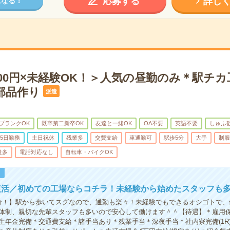
応募する
詳し
になる！
400円×未経験OK！＞人気の昼勤のみ＊駅チ
部品作り
派遣
ブランクOK
既卒第二新卒OK
友達と一緒OK
OA不要
英語不要
しゅふ
5日勤務
土日祝休
残業多
交費支給
車通勤可
駅歩5分
大手
制服
遣多
電話対応なし
自転車・バイクOK
！
復活／初めての工場ならコチラ！未経験から始めたスタッフも
分！】駅から歩いてスグなので、通勤も楽々！未経験でもできるオシゴトで、
体制、親切な先輩スタッフも多いので安心して働けます＾＾【待遇】＊雇用
生年金完備＊交通費支給＊諸手当あり＊残業手当＊深夜手当＊社内寮完備(1R