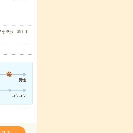
品を成形、加工す
男性
コツコツ