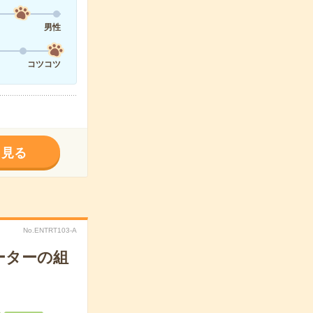
男性
コツコツ
く見る
No.ENTRT103-A
ーターの組