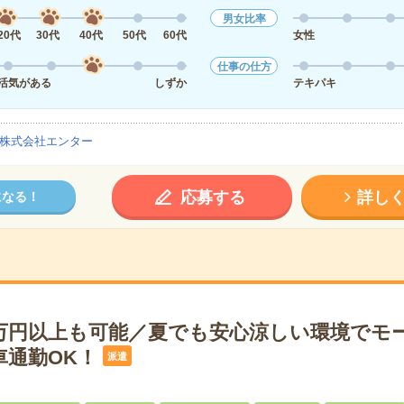
男女比率
20代
30代
40代
50代
60代
女性
仕事の仕方
活気がある
しずか
テキパキ
株式会社エンター
応募する
詳し
になる！
0万円以上も可能／夏でも安心涼しい環境でモ
車通勤OK！
派遣