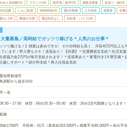
社会人未経験OK
ブランクOK
既卒第二新卒OK
複数名募集
友達と一緒OK
50代活躍
しゅふ歓迎
WEB登録OK
週5日勤務
土日祝休
残業多
交費
週払いOK
職場が分煙
電話対応なし
自転車・バイクOK
！
き大量募集／高時給でガッツリ稼げる＊人気のお仕事＊
ッツリ働ける！】残業は多めですが、その分時給も高く、月収40万円以上も
しています！即入寮もＯＫ！送迎あり！【待遇】＊交通費規定支給＊生活支援
生産協力金2万円が毎月支給されます！＊送迎車あり＊家電付き1Ｒ寮完備＊
引越しサポート＊紹介料支給＊再入社祝金支給
愛知県新城市
鳥居駅から徒歩10分
月～金
08:30～17:00 休憩：65分20:30～05:00 休憩：26分2交代勤務となります！
長期
時給1700円 月収例：41万（基本給263,500円＋残業手当85,000円＋休出手当