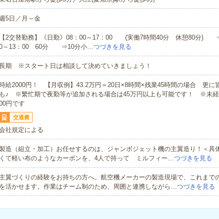
週5日／月～金
【2交替勤務】《日勤》08：00～17：00 (実働7時間40分 休憩80分) 
0～13：00 60分 ⇒10分小…
つづきを見る
長期 ※スタート日は相談して決めていきましょう！
時給2000円！ 【月収例】43.2万円＝20日×8時間×残業45時間の場合 更
も♪ ※繁忙期で夜勤等が追加される場合は45万円以上も可能です！ ※未経
00円です
交通費
会社規定による
製造（組立・加工）お任せするのは、ジャンボジェット機の主翼造り！＜具
くて軽い布のようなカーボンを、4人で持って ミルフィー…
つづきを見る
主翼づくりの経験をお持ちの方へ。航空機メーカーの製造現場で、これまで
を活かせます。作業はチーム制のため、周囲と連携しながら…
つづきを見る