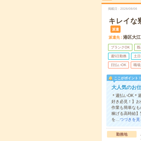
掲載日
2026/08/06
キレイな
派遣
港区大江
派遣先
ブランクOK
既
週5日勤務
土日
日払いOK
職場
ここがポイント
大人気のお仕
＊週払いOK＊
好き必見！】お
作業も簡単なも
稼げる高時給】
を…
つづきを見
勤務地