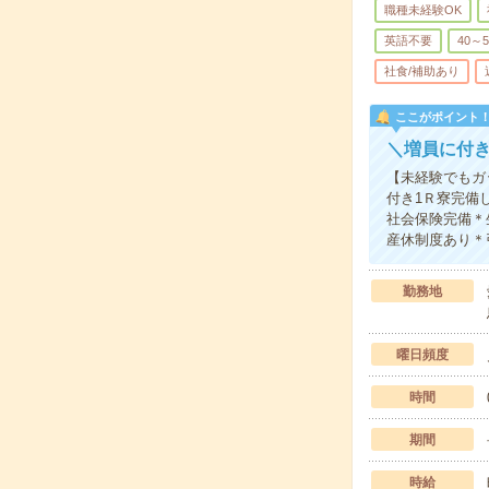
職種未経験OK
英語不要
40～
社食/補助あり
ここがポイント
＼増員に付
【未経験でもガ
付き1Ｒ寮完備
社会保険完備＊
産休制度あり＊
勤務地
曜日頻度
時間
期間
時給