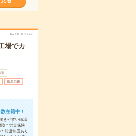
く見る
No.ENTRT129-C
カ工場でカ
歓迎
服装自由
多数在籍中！
働きやすい職場
保険＊労災保険
)＊前渡制度あり