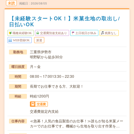
未読
掲載日
2026/08/05
【未経験スタートOK！】米菓生地の取出し/
日払いOK
職種未経験OK
交通費別途支給あり
土日祝日が休み
残業なし
WEB登録OK
派遣
三重県伊勢市
勤務地
明野駅から徒歩30分
月～金
曜日頻度
08:00～17:0013:30～22:30
時間
長期でお仕事できる方、大歓迎！
期間
時給1200円
時給
交通費
交通費規定内支給
≪急募！人気の食品製造のお仕事！≫誰もが知る米菓メー
仕事内容
カーでのお仕事です。機械から生地を取り出す作業を…