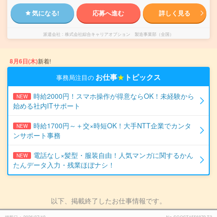
気になる!
応募へ進む
詳しく見る
派遣会社
株式会社綜合キャリアオプション 製造事業部（全国）
8月6日(木)
新着!
お仕事
★
トピックス
事務局注目の
時給2000円！スマホ操作が得意ならOK！未経験から
NEW
始める社内ITサポート
時給1700円～＋交×時短OK！大手NTT企業でカンタ
NEW
ンサポート事務
電話なし×髪型・服装自由！人気マンガに関するかん
NEW
たんデータ入力・残業ほぼナシ！
以下、掲載終了したお仕事情報です。