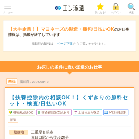
メニュー
気になる!
ログイン
検索
【大手企業！】マヨネーズの製造・梱包/日払いOK
のお仕事
情報は、掲載が終了しています
掲載時の情報は、
ページ下部
からご覧いただけます。
お探しの条件に近い派遣のお仕事
未読
掲載日
2026/08/10
【扶養控除内の相談OK！】くずきりの原料セ
ット・検査/日払いOK
職種未経験OK
交通費別途支給あり
土日祝日が休み
WEB登録OK
派遣
三重県名張市
勤務地
赤目口駅から徒歩20分