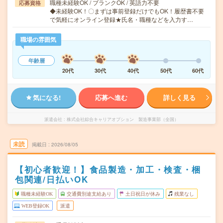
職種未経験OK / ブランクOK / 英語力不要
応募資格
◆未経験OK！〇まずは事前登録だけでもOK！履歴書不要
で気軽にオンライン登録★氏名・職種などを入力す…
職場の雰囲気
年齢層
20代
30代
40代
50代
60代
気になる!
応募へ進む
詳しく見る
派遣会社
株式会社綜合キャリアオプション 製造事業部（全国）
未読
掲載日
2026/08/05
【初心者歓迎！】食品製造・加工・検査・梱
包関連/日払いOK
職種未経験OK
交通費別途支給あり
土日祝日が休み
残業なし
WEB登録OK
派遣