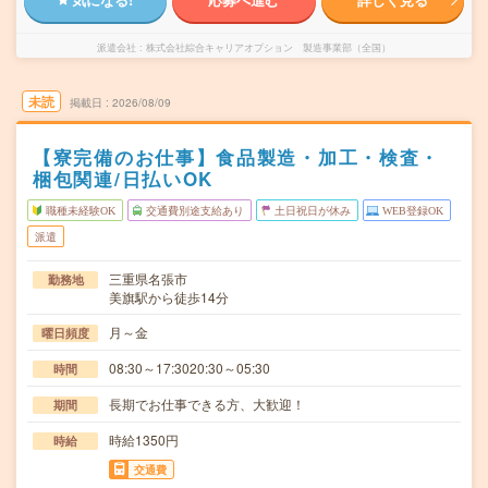
派遣会社
株式会社綜合キャリアオプション 製造事業部（全国）
未読
掲載日
2026/08/09
【寮完備のお仕事】食品製造・加工・検査・
梱包関連/日払いOK
職種未経験OK
交通費別途支給あり
土日祝日が休み
WEB登録OK
派遣
三重県名張市
勤務地
美旗駅から徒歩14分
月～金
曜日頻度
08:30～17:3020:30～05:30
時間
長期でお仕事できる方、大歓迎！
期間
時給1350円
時給
交通費