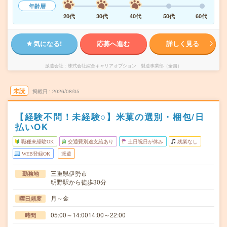
年齢層
20代
30代
40代
50代
60代
気になる!
応募へ進む
詳しく見る
派遣会社
株式会社綜合キャリアオプション 製造事業部（全国）
未読
掲載日
2026/08/05
【経験不問！未経験○】米菓の選別・梱包/日
払いOK
職種未経験OK
交通費別途支給あり
土日祝日が休み
残業なし
WEB登録OK
派遣
三重県伊勢市
勤務地
明野駅から徒歩30分
月～金
曜日頻度
05:00～14:0014:00～22:00
時間