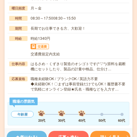
月～金
曜日頻度
08:30～17:5008:30～15:50
時間
長期でお仕事できる方、大歓迎！
期間
時給1340円
時給
交通費
交通費規定内支給
はるさめ・くずきり製造のオシゴトです(^▽^)/原料を裁断
仕事内容
機にセットしたり、製品の計量や検品、仕分け…
職種未経験OK / ブランクOK / 英語力不要
応募資格
◆未経験OK！〇まずは事前登録だけでもOK！履歴書不要
で気軽にオンライン登録★氏名・職種などを入力す…
職場の雰囲気
年齢層
20代
30代
40代
50代
60代
気になる!
応募へ進む
詳しく見る