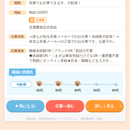
長期でお仕事できる方、大歓迎！
期間
時給1200円
時給
交通費
交通費規定内支給
≪誰もが知る米菓メーカーでのお仕事！未経験大歓迎！≫
仕事内容
有名な米菓メーカーの工場でのお仕事です。お菓子の…
職種未経験OK / ブランクOK / 英語力不要
応募資格
◆未経験OK！〇まずは事前登録だけでもOK！履歴書不要
で気軽にオンライン登録★氏名・職種などを入力す…
職場の雰囲気
年齢層
20代
30代
40代
50代
60代
気になる!
応募へ進む
詳しく見る
派遣会社
株式会社綜合キャリアオプション 製造事業部（全国）