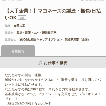
掲載日
2026/07/19
No.SCOST1556879-T3
【大手企業！】マヨネーズの製造・梱包/日払
いOK
派遣
職種
食品加工
派遣先
製造・建築・土木・製造技術系
派遣会社
株式会社綜合キャリアオプション 製造事業部（全国）
募集情報
お仕事の概要
なたねかすの製造・運搬。
機械から袋になたねかすが入るので、重量を量り、袋を閉じてパ
レット上に移動させます。
なたねかすの袋は20kg程で、それを自力で移動させます。
基本残業がないので、プライベートを充実させたい方にオススメ
です！！
【取扱製品の情報】なたねかす