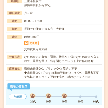
三重県松阪市
勤務地
伊勢中川駅から車5分
月～金
曜日頻度
08:00～17:00
時間
長期でお仕事できる方、大歓迎！
期間
時給1300円
時給
交通費
交通費規定内支給
なたねかすの製造・運搬。機械から袋になたねかすが入る
仕事内容
ので、重量を量り、袋を閉じてパレット上に移動させ…
職種未経験OK / ブランクOK / 英語力不要
応募資格
◆未経験OK！〇まずは事前登録だけでもOK！履歴書不要
で気軽にオンライン登録★氏名・職種などを入力す…
職場の雰囲気
年齢層
20代
30代
40代
50代
60代