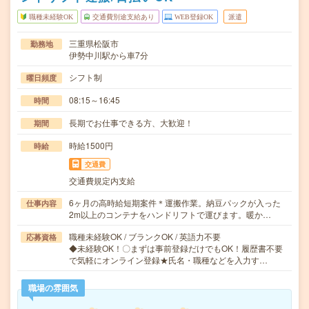
職種未経験OK
交通費別途支給あり
WEB登録OK
派遣
三重県松阪市
勤務地
伊勢中川駅から車7分
シフト制
曜日頻度
08:15～16:45
時間
長期でお仕事できる方、大歓迎！
期間
時給1500円
時給
交通費
交通費規定内支給
6ヶ月の高時給短期案件＊運搬作業。納豆パックが入った
仕事内容
2m以上のコンテナをハンドリフトで運びます。暖か…
職種未経験OK / ブランクOK / 英語力不要
応募資格
◆未経験OK！〇まずは事前登録だけでもOK！履歴書不要
で気軽にオンライン登録★氏名・職種などを入力す…
職場の雰囲気