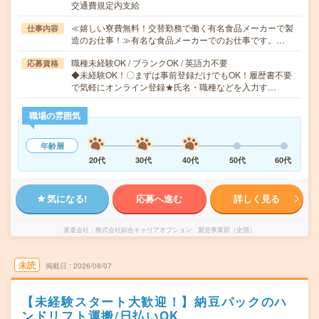
交通費規定内支給
≪嬉しい寮費無料！交替勤務で働く有名食品メーカーで製
仕事内容
造のお仕事！≫有名な食品メーカーでのお仕事です。…
職種未経験OK / ブランクOK / 英語力不要
応募資格
◆未経験OK！〇まずは事前登録だけでもOK！履歴書不要
で気軽にオンライン登録★氏名・職種などを入力す…
職場の雰囲気
年齢層
20代
30代
40代
50代
60代
気になる!
応募へ進む
詳しく見る
派遣会社
株式会社綜合キャリアオプション 製造事業部（全国）
未読
掲載日
2026/08/07
【未経験スタート大歓迎！】納豆パックのハ
ンドリフト運搬/日払いOK