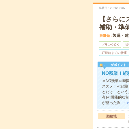
掲載日
2026/08/07
【さらに
補助・準
製造・建
派遣先
ブランクOK
複
17時前までの仕事
ここがポイント
NO残業！経
≪NO残業≫時
ススメ！≪経験
とだけ…という
有)≪機能的な
が整った派…
つ
勤務地