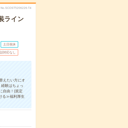
No.SCOST5206226-T4
装ライン
土日祝休
話対応なし
替えたい方にオ
！経験はちょっ
に自由！(規定
ける≫福利厚生