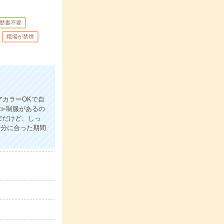
歴書不要
職場が禁煙
アカラーOKで自
リ≫制服があるの
安だけど、しっ
自分に合った期間