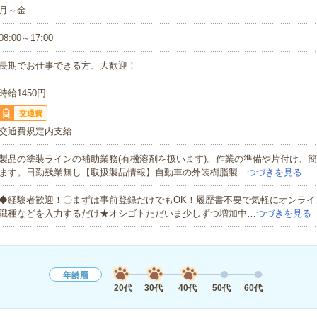
月～金
08:00～17:00
長期でお仕事できる方、大歓迎！
時給1450円
交通費
交通費規定内支給
製品の塗装ラインの補助業務(有機溶剤を扱います)。作業の準備や片付け、
ます。日勤残業無し【取扱製品情報】自動車の外装樹脂製…
つづきを見る
◆経験者歓迎！〇まずは事前登録だけでもOK！履歴書不要で気軽にオンライ
職種などを入力するだけ★オシゴトただいま少しずつ増加中…
つづきを見る
年齢層
20代
30代
40代
50代
60代