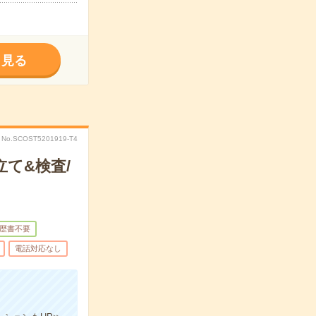
く見る
No.SCOST5201919-T4
て&検査/
歴書不要
電話対応なし