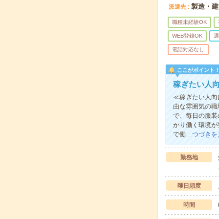
製造・建
派遣先
職種未経験OK
WEB登録OK
週
電話対応なし
ここがポイント
稼ぎたい人
≪稼ぎたい人向
由な雰囲気の職
で、毎日の服装
かり働く環境が
で働…
つづきを
勤務地
曜日頻度
時間