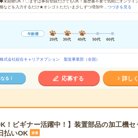
◆未経験OK！〇まずは事前登録だけでもOK！履歴書不要で気軽にオンライ
種などを入力するだけ★オシゴトただいま少しずつ増加中…
つづきを見る
年齢層
20代
30代
40代
50代
60代
株式会社綜合キャリアオプション 製造事業部（全国）
応募する
詳し
になる！
OK！ビギナー活躍中！】装置部品の加工機セ
日払いOK
派遣