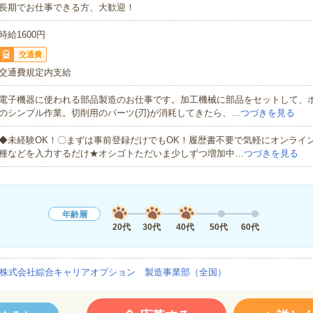
長期でお仕事できる方、大歓迎！
時給1600円
交通費
交通費規定内支給
電子機器に使われる部品製造のお仕事です。加工機械に部品をセットして、
のシンプル作業。切削用のパーツ(刃)が消耗してきたら、…
つづきを見る
◆未経験OK！〇まずは事前登録だけでもOK！履歴書不要で気軽にオンライ
種などを入力するだけ★オシゴトただいま少しずつ増加中…
つづきを見る
年齢層
20代
30代
40代
50代
60代
株式会社綜合キャリアオプション 製造事業部（全国）