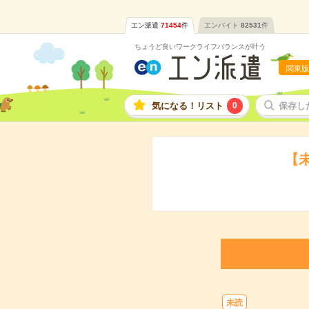
エン派遣
71454
件
エンバイト
82531
件
ちょうど良いワークライフバランスが叶う
関東版
気になる！リスト
0
保存し
【
未読