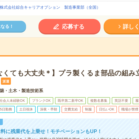
株式会社綜合キャリアオプション 製造事業部（全国）
応募する
詳し
になる！
なくても大丈夫＊】プラ製くるま部品の組み立
派遣
築・土木・製造技術系
社会人未経験OK
ブランクOK
既卒第二新卒OK
複数名募集
英語不要
履
5日勤務
土日祝休
深夜・早朝
交費支給
制服
日払いOK
職場が禁煙
！
料に残業代を上乗せ！モチベーションもUP！