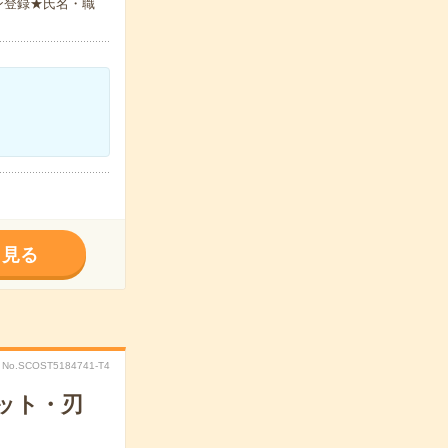
ン登録★氏名・職
く見る
No.SCOST5184741-T4
ット・刃