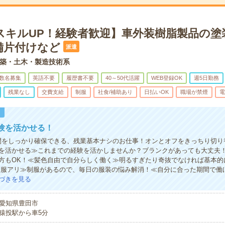
スキルUP！経験者歓迎】車外装樹脂製品の塗
備片付けなど
派遣
築・土木・製造技術系
数名募集
英語不要
履歴書不要
40～50代活躍
WEB登録OK
週5日勤務
残業なし
交費支給
制服
社食/補助あり
日払いOK
職場が禁煙
電
！
験を活かせる！
間をしっかり確保できる、残業基本ナシのお仕事！オンとオフをきっちり切り
を活かせる≫これまでの経験を活かしませんか？ブランクがあっても大丈夫
方もOK！≪髪色自由で自分らしく働く≫明るすぎたり奇抜でなければ基本的
制服アリ≫制服があるので、毎日の服装の悩み解消！≪自分に合った期間で働
づきを見る
愛知県豊田市
猿投駅から車5分