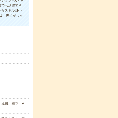
ションもUP≫
験でも活躍でき
らスキルUP・
ば、担当がしっ
ト成形、組立、A