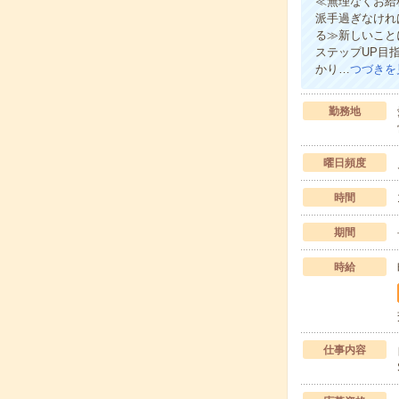
≪無理なくお給
派手過ぎなけれ
る≫新しいこと
ステップUP目
かり…
つづきを
勤務地
曜日頻度
時間
期間
時給
仕事内容