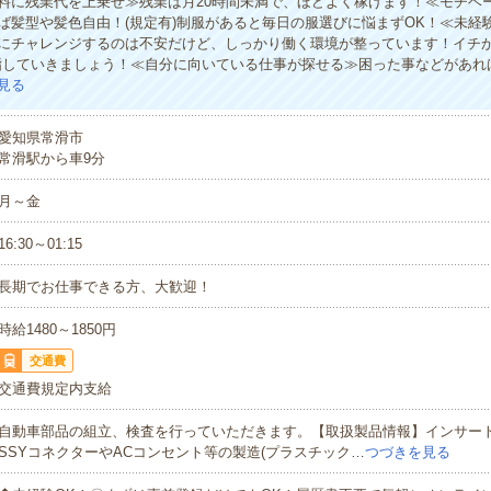
料に残業代を上乗せ≫残業は月20時間未満で、ほどよく稼げます！≪モチベー
ば髪型や髪色自由！(規定有)制服があると毎日の服選びに悩まずOK！≪未経
にチャレンジするのは不安だけど、しっかり働く環境が整っています！イチか
指していきましょう！≪自分に向いている仕事が探せる≫困った事などがあれ
見る
愛知県常滑市
常滑駅から車9分
月～金
16:30～01:15
長期でお仕事できる方、大歓迎！
時給1480～1850円
交通費
交通費規定内支給
自動車部品の組立、検査を行っていただきます。【取扱製品情報】インサー
SSYコネクターやACコンセント等の製造(プラスチック…
つづきを見る