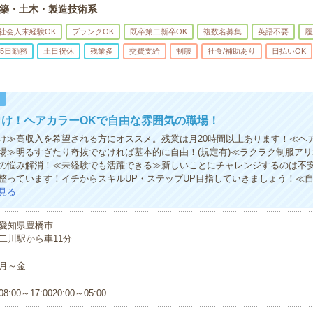
築・土木・製造技術系
社会人未経験OK
ブランクOK
既卒第二新卒OK
複数名募集
英語不要
履
5日勤務
土日祝休
残業多
交費支給
制服
社食/補助あり
日払いOK
！
向け！ヘアカラーOKで自由な雰囲気の職場！
け≫高収入を希望される方にオススメ。残業は月20時間以上あります！≪ヘ
場≫明るすぎたり奇抜でなければ基本的に自由！(規定有)≪ラクラク制服ア
の悩み解消！≪未経験でも活躍できる≫新しいことにチャレンジするのは不
整っています！イチからスキルUP・ステップUP目指していきましょう！≪
見る
愛知県豊橋市
二川駅から車11分
月～金
08:00～17:0020:00～05:00