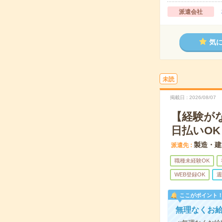
派遣会社
気
未読
掲載日
2026/08/07
【経験が
日払いOK
製造・建
派遣先
職種未経験OK
WEB登録OK
週
ここがポイント
無理なくお給