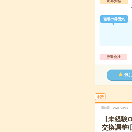
応募資格
職場の雰囲気
派遣会社
気
未読
掲載日
2026/08/07
【未経験
交換調整/