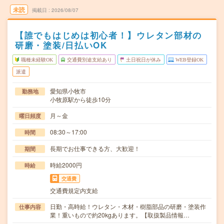
未読
掲載日
2026/08/07
【誰でもはじめは初心者！】ウレタン部材の
研磨・塗装/日払いOK
職種未経験OK
交通費別途支給あり
土日祝日が休み
WEB登録OK
派遣
愛知県小牧市
勤務地
小牧原駅から徒歩10分
月～金
曜日頻度
08:30～17:00
時間
長期でお仕事できる方、大歓迎！
期間
時給2000円
時給
交通費
交通費規定内支給
日勤・高時給！ウレタン・木材・樹脂部品の研磨・塗装作
仕事内容
業！重いもので約20kgあります。【取扱製品情報…