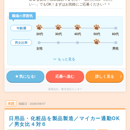
い‥」でもOK！まずはお気軽にご応募ください＾＾
職場の雰囲気
年齢層
20代
30代
40代
50代
60代
男女比率
女性
男性
もっと見る
気になる!
応募へ進む
詳しく見る
派遣会社
株式会社エンター
未読
掲載日
2026/08/07
日用品・化粧品を製品製造／マイカー通勤OK
／男女比４対６