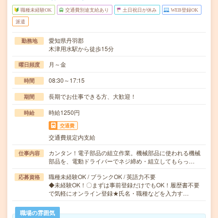
職種未経験OK
交通費別途支給あり
土日祝日が休み
WEB登録OK
派遣
愛知県丹羽郡
勤務地
木津用水駅から徒歩15分
月～金
曜日頻度
08:30～17:15
時間
長期でお仕事できる方、大歓迎！
期間
時給1250円
時給
交通費
交通費規定内支給
カンタン！電子部品の組立作業。機械部品に使われる機械
仕事内容
部品を、電動ドライバーでネジ締め・組立してもらっ…
職種未経験OK / ブランクOK / 英語力不要
応募資格
◆未経験OK！〇まずは事前登録だけでもOK！履歴書不要
で気軽にオンライン登録★氏名・職種などを入力す…
職場の雰囲気