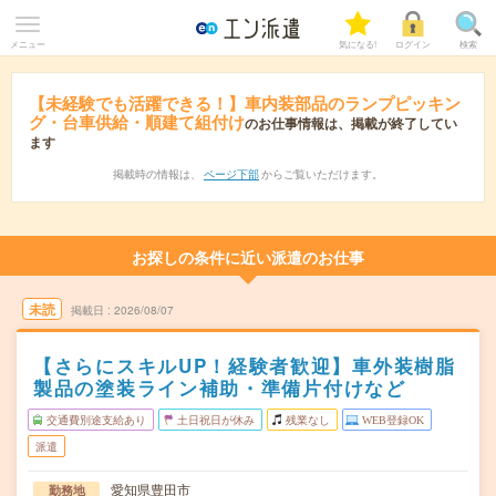
メニュー
気になる!
ログイン
検索
【未経験でも活躍できる！】車内装部品のランプピッキン
グ・台車供給・順建て組付け
のお仕事情報は、掲載が終了してい
ます
掲載時の情報は、
ページ下部
からご覧いただけます。
お探しの条件に近い派遣のお仕事
未読
掲載日
2026/08/07
【さらにスキルUP！経験者歓迎】車外装樹脂
製品の塗装ライン補助・準備片付けなど
交通費別途支給あり
土日祝日が休み
残業なし
WEB登録OK
派遣
愛知県豊田市
勤務地