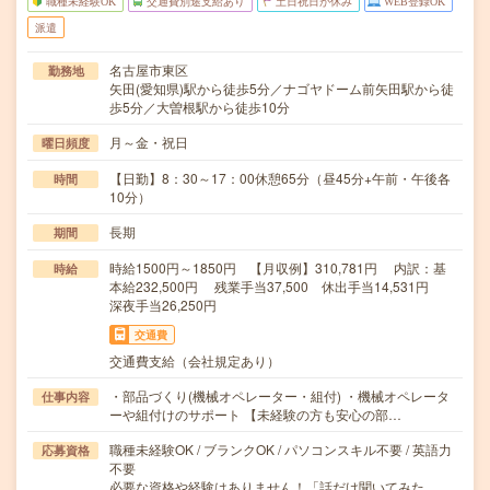
職種未経験OK
交通費別途支給あり
土日祝日が休み
WEB登録OK
派遣
名古屋市東区
勤務地
矢田(愛知県)駅から徒歩5分／ナゴヤドーム前矢田駅から徒
歩5分／大曽根駅から徒歩10分
月～金・祝日
曜日頻度
【日勤】8：30～17：00休憩65分（昼45分+午前・午後各
時間
10分）
長期
期間
時給1500円～1850円 【月収例】310,781円 内訳：基
時給
本給232,500円 残業手当37,500 休出手当14,531円
深夜手当26,250円
交通費
交通費支給（会社規定あり）
・部品づくり(機械オペレーター・組付) ・機械オペレータ
仕事内容
ーや組付けのサポート 【未経験の方も安心の部…
職種未経験OK / ブランクOK / パソコンスキル不要 / 英語力
応募資格
不要
必要な資格や経験はありません！「話だけ聞いてみた