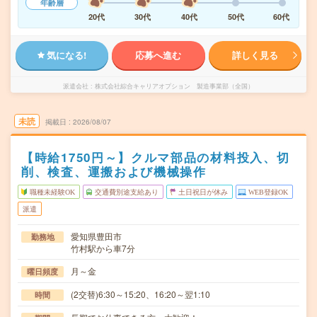
年齢層
20代
30代
40代
50代
60代
気になる!
応募へ進む
詳しく見る
派遣会社
株式会社綜合キャリアオプション 製造事業部（全国）
未読
掲載日
2026/08/07
【時給1750円～】クルマ部品の材料投入、切
削、検査、運搬および機械操作
職種未経験OK
交通費別途支給あり
土日祝日が休み
WEB登録OK
派遣
愛知県豊田市
勤務地
竹村駅から車7分
月～金
曜日頻度
(2交替)6:30～15:20、16:20～翌1:10
時間