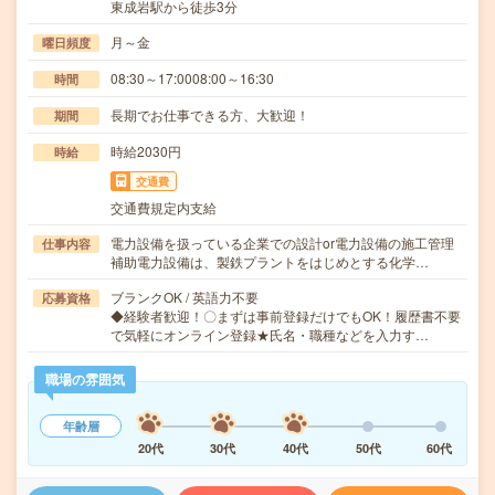
東成岩駅から徒歩3分
月～金
曜日頻度
08:30～17:0008:00～16:30
時間
長期でお仕事できる方、大歓迎！
期間
時給2030円
時給
交通費
交通費規定内支給
電力設備を扱っている企業での設計or電力設備の施工管理
仕事内容
補助電力設備は、製鉄プラントをはじめとする化学…
ブランクOK / 英語力不要
応募資格
◆経験者歓迎！〇まずは事前登録だけでもOK！履歴書不要
で気軽にオンライン登録★氏名・職種などを入力す…
職場の雰囲気
年齢層
20代
30代
40代
50代
60代