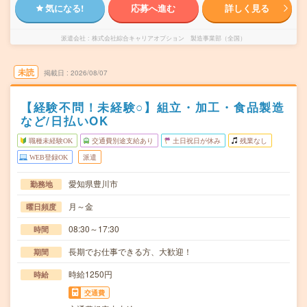
気になる!
応募へ進む
詳しく見る
派遣会社
株式会社綜合キャリアオプション 製造事業部（全国）
未読
掲載日
2026/08/07
【経験不問！未経験○】組立・加工・食品製造
など/日払いOK
職種未経験OK
交通費別途支給あり
土日祝日が休み
残業なし
WEB登録OK
派遣
愛知県豊川市
勤務地
月～金
曜日頻度
08:30～17:30
時間
長期でお仕事できる方、大歓迎！
期間
時給1250円
時給
交通費