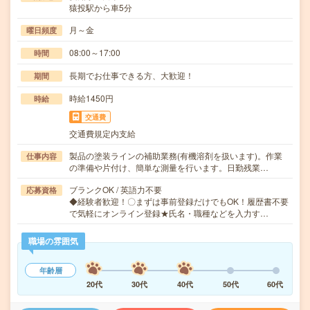
猿投駅から車5分
月～金
曜日頻度
08:00～17:00
時間
長期でお仕事できる方、大歓迎！
期間
時給1450円
時給
交通費
交通費規定内支給
製品の塗装ラインの補助業務(有機溶剤を扱います)。作業
仕事内容
の準備や片付け、簡単な測量を行います。日勤残業…
ブランクOK / 英語力不要
応募資格
◆経験者歓迎！〇まずは事前登録だけでもOK！履歴書不要
で気軽にオンライン登録★氏名・職種などを入力す…
職場の雰囲気
年齢層
20代
30代
40代
50代
60代