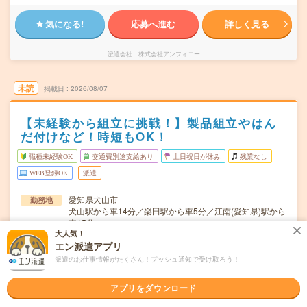
気になる!
応募へ進む
詳しく見る
派遣会社
株式会社アンフィニー
未読
掲載日
2026/08/07
【未経験から組立に挑戦！】製品組立やはん
だ付けなど！時短もOK！
職種未経験OK
交通費別途支給あり
土日祝日が休み
残業なし
WEB登録OK
派遣
愛知県犬山市
勤務地
犬山駅から車14分／楽田駅から車5分／江南(愛知県)駅から
車15分
大人気！
月～金曜日
エン派遣アプリ
曜日頻度
派遣のお仕事情報がたくさん！プッシュ通知で受け取ろう！
【定時】8:45～17:30【休憩】12:00～12:45 15:00～
時間
15:15 / 17:30～…
アプリをダウンロード
2026年8月～ 9月～ 10月～ 開始日はご相談ください
期間