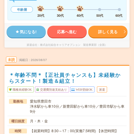
年齢層
20代
30代
40代
50代
60代
気になる!
応募へ進む
詳しく見る
派遣会社
株式会社綜合キャリアオプション 製造事業部（全国）
未読
掲載日
2026/08/07
＊年齢不問＊【正社員チャンスも】未経験か
らスタート！製造＆組立！
職種未経験OK
交通費別途支給あり
WEB登録OK
派遣
愛知県豊田市
勤務地
浄水駅から車10分／新豊田駅から車10分／豊田市駅から車
9分
月・木・金
曜日頻度
【就業時間】8:30～17：00(実働7.5時間) 【休憩時間】
時間