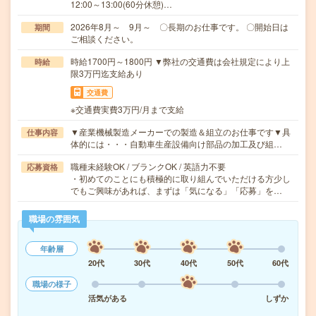
12:00～13:00(60分休憩)…
2026年8月～ 9月～ 〇長期のお仕事です。 〇開始日は
期間
ご相談ください。
時給1700円～1800円 ▼弊社の交通費は会社規定により上
時給
限3万円迄支給あり
交通費
※交通費実費3万円/月まで支給
▼産業機械製造メーカーでの製造＆組立のお仕事です▼具
仕事内容
体的には・・・自動車生産設備向け部品の加工及び組…
職種未経験OK / ブランクOK / 英語力不要
応募資格
・初めてのことにも積極的に取り組んでいただける方少し
でもご興味があれば、まずは「気になる」「応募」を…
職場の雰囲気
年齢層
20代
30代
40代
50代
60代
職場の様子
活気がある
しずか