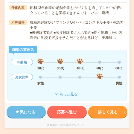
昭和13年創業の老舗企業ものづくりを通して世の中の役に
仕事内容
立っていることを実感できるんです。バス、建機、…
職種未経験OK / ブランクOK / パソコンスキル不要 / 英語力
応募資格
不要
■未経験者歓迎■溶接経験者さんも歓迎■長く勤務したい方
過去に学校で溶接を学んだことがあるけど、実務経…
職場の雰囲気
年齢層
20代
30代
40代
50代
60代
男女比率
女性
男性
もっと見る
気になる!
応募へ進む
詳しく見る
派遣会社
株式会社アンフィニー