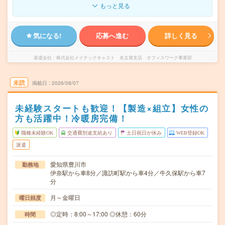
もっと見る
気になる!
応募へ進む
詳しく見る
派遣会社
株式会社メイテックキャスト 名古屋支店 オフィスワーク事業部
未読
掲載日
2026/08/07
未経験スタートも歓迎！【製造×組立】女性の
方も活躍中！冷暖房完備！
職種未経験OK
交通費別途支給あり
土日祝日が休み
WEB登録OK
派遣
愛知県豊川市
勤務地
伊奈駅から車8分／諏訪町駅から車4分／牛久保駅から車7
分
月～金曜日
曜日頻度
◎定時：8:00～17:00 ◎休憩：60分
時間