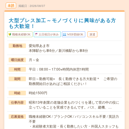
未読
掲載日
2026/08/07
大型プレス加工～モノづくりに興味がある方
も大歓迎！
職種未経験OK
土日祝日が休み
WEB登録OK
派遣
愛知県あま市
勤務地
本陣駅から車6分／新川橋駅から車8分
月～金
曜日頻度
平日：08:00～17:00※時間内休憩1時間
時間
即日～勤務可能○ 長く勤務できる方大歓迎＊ ご希望の
期間
勤務開始日があればご相談ください！
時給1500円
時給
昭和13年創業の老舗企業ものづくりを通して世の中の役に
仕事内容
立っていることを実感できるんです。バス、建機、…
職種未経験OK / ブランクOK / パソコンスキル不要 / 英語力
応募資格
不要
・未経験者大歓迎・長く勤務したい方・外国人スタッフも