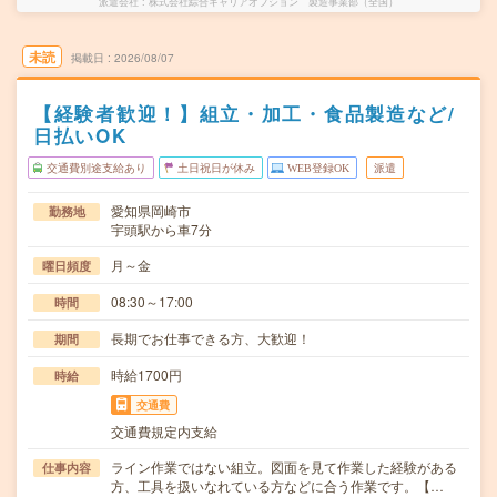
派遣会社
株式会社綜合キャリアオプション 製造事業部（全国）
未読
掲載日
2026/08/07
【経験者歓迎！】組立・加工・食品製造など/
日払いOK
交通費別途支給あり
土日祝日が休み
WEB登録OK
派遣
愛知県岡崎市
勤務地
宇頭駅から車7分
月～金
曜日頻度
08:30～17:00
時間
長期でお仕事できる方、大歓迎！
期間
時給1700円
時給
交通費
交通費規定内支給
ライン作業ではない組立。図面を見て作業した経験がある
仕事内容
方、工具を扱いなれている方などに合う作業です。【…