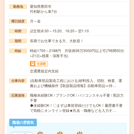
愛知県豊田市
勤務地
竹村駅から車7分
月～金
曜日頻度
(2交替)6:30～15:20、16:20～翌1:10
時間
長期でお仕事できる方、大歓迎！
期間
時給1750～2188円 月収例36万3000円以上可(7時間50分
時給
×21日+残業・深夜手当)
交通費
交通費規定内支給
(自動車部品製造工程における)材料投入、切削、検査、運
仕事内容
搬および機械操作【取扱製品情報】自動車部品≪待…
職種未経験OK / ブランクOK / パソコンスキル不要 / 英語力
応募資格
不要
◆未経験OK！〇まずは事前登録だけでもOK！履歴書不要
で気軽にオンライン登録★氏名・職種などを入力す…
職場の雰囲気