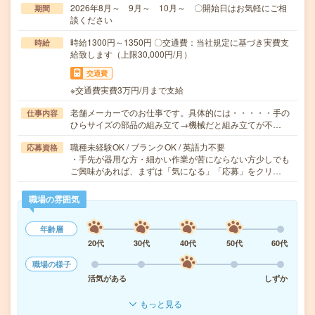
2026年8月～ 9月～ 10月～ 〇開始日はお気軽にご相
期間
談ください
時給1300円～1350円 〇交通費：当社規定に基づき実費支
時給
給致します（上限30,000円/月）
交通費
※交通費実費3万円/月まで支給
老舗メーカーでのお仕事です。具体的には・・・・・手の
仕事内容
ひらサイズの部品の組み立て→機械だと組み立てが不…
職種未経験OK / ブランクOK / 英語力不要
応募資格
・手先が器用な方・細かい作業が苦にならない方少しでも
ご興味があれば、まずは「気になる」「応募」をクリ…
職場の雰囲気
年齢層
20代
30代
40代
50代
60代
職場の様子
活気がある
しずか
もっと見る