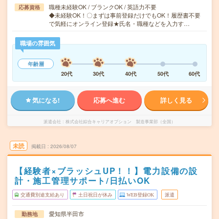
職種未経験OK / ブランクOK / 英語力不要
応募資格
◆未経験OK！〇まずは事前登録だけでもOK！履歴書不要
で気軽にオンライン登録★氏名・職種などを入力す…
職場の雰囲気
年齢層
20代
30代
40代
50代
60代
気になる!
応募へ進む
詳しく見る
派遣会社
株式会社綜合キャリアオプション 製造事業部（全国）
未読
掲載日
2026/08/07
【経験者×ブラッシュUP！！】電力設備の設
計・施工管理サポート/日払いOK
交通費別途支給あり
土日祝日が休み
WEB登録OK
派遣
愛知県半田市
勤務地