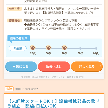
交通費規定内支給
水すまし業務材料投入・箱替え・フィルター清掃の一連作
仕事内容
業を行います【取扱製品情報】自動車に使われるプラ…
職種未経験OK / ブランクOK / 英語力不要
応募資格
◆未経験OK！〇まずは事前登録だけでもOK！履歴書不要
で気軽にオンライン登録★氏名・職種などを入力す…
職場の雰囲気
年齢層
20代
30代
40代
50代
60代
気になる!
応募へ進む
詳しく見る
派遣会社
株式会社綜合キャリアオプション 製造事業部（全国）
未読
掲載日
2026/08/07
【未経験スタートOK！】設備機械部品の電ド
ラ組立・配線/日払いOK