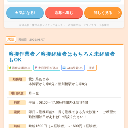
気になる!
応募へ進む
詳しく見る
派遣会社
株式会社メイテックキャスト 名古屋支店 オフィスワーク事業部
未読
掲載日
2026/08/07
溶接作業者／溶接経験者はもちろん未経験者
もOK
職種未経験OK
土日祝日が休み
WEB登録OK
派遣
愛知県あま市
勤務地
本陣駅から車6分／新川橋駅から車8分
月～金
曜日頻度
平日：08:00～17:00※時間内休憩1時間
時間
即日～勤務可能○ 長く勤務できる方大歓迎＊ ご希望の
期間
勤務開始日があればご相談ください！
時給1500円（未経験者）～1600円（経験者）
時給