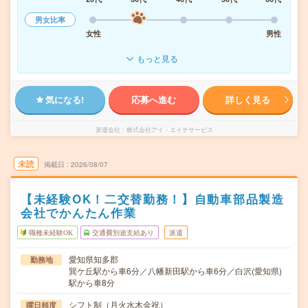
男女比率
女性
男性
もっと見る
気になる!
応募へ進む
詳しく見る
派遣会社
株式会社アイ・エイチサービス
未読
掲載日
2026/08/07
【未経験OK！二交替勤務！】自動車部品製造
会社でかんたん作業
職種未経験OK
交通費別途支給あり
派遣
愛知県知多郡
勤務地
巽ケ丘駅から車6分／八幡新田駅から車6分／白沢(愛知県)
駅から車8分
シフト制（月火水木金祝）
曜日頻度