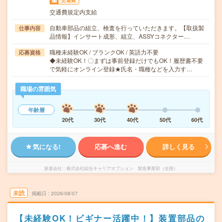
交通費
交通費規定内支給
自動車部品の組立、検査を行っていただきます。【取扱製
仕事内容
品情報】インサート成形、組立、ASSYコネクター…
職種未経験OK / ブランクOK / 英語力不要
応募資格
◆未経験OK！〇まずは事前登録だけでもOK！履歴書不要
で気軽にオンライン登録★氏名・職種などを入力す…
職場の雰囲気
年齢層
20代
30代
40代
50代
60代
気になる!
応募へ進む
詳しく見る
派遣会社
株式会社綜合キャリアオプション 製造事業部（全国）
未読
掲載日
2026/08/07
【未経験OK！ビギナー活躍中！】装置部品の