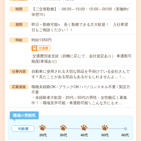
【二交替勤務】・06:00～15:00・15:00～00:00（実働8h/
時間
休憩1h）
即日～勤務可能○ 長く勤務できる方大歓迎！ 入社希望
期間
日もご相談ください！！
時給1350円
時給
交通費
交通費別途支給（距離に応じて、会社規定あり） 車通勤可
能(駐車場あり)
自動車に使用される大切な部品を手掛けている会社さんで
仕事内容
す＊見たことがある部品もあるかもしれませんよ…！…
職種未経験OK / ブランクOK / パソコンスキル不要 / 英語力
応募資格
不要
・未経験者大歓迎・20代～50代の男性・女性幅広く募集
中！・職場見学可能・車通勤可能＼こんな方にもオ…
職場の雰囲気
年齢層
20代
30代
40代
50代
60代