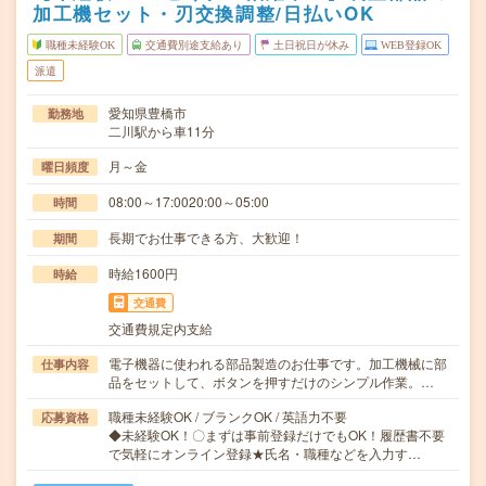
加工機セット・刃交換調整/日払いOK
職種未経験OK
交通費別途支給あり
土日祝日が休み
WEB登録OK
派遣
愛知県豊橋市
勤務地
二川駅から車11分
月～金
曜日頻度
08:00～17:0020:00～05:00
時間
長期でお仕事できる方、大歓迎！
期間
時給1600円
時給
交通費
交通費規定内支給
電子機器に使われる部品製造のお仕事です。加工機械に部
仕事内容
品をセットして、ボタンを押すだけのシンプル作業。…
職種未経験OK / ブランクOK / 英語力不要
応募資格
◆未経験OK！〇まずは事前登録だけでもOK！履歴書不要
で気軽にオンライン登録★氏名・職種などを入力す…