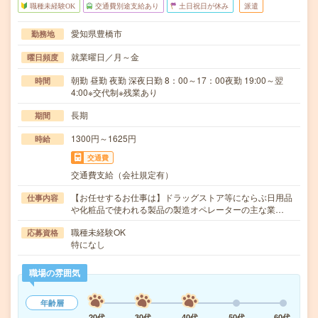
職種未経験OK
交通費別途支給あり
土日祝日が休み
派遣
愛知県豊橋市
勤務地
就業曜日／月～金
曜日頻度
朝勤 昼勤 夜勤 深夜日勤 8：00～17：00夜勤 19:00～翌
時間
4:00※交代制※残業あり
長期
期間
1300円～1625円
時給
交通費
交通費支給（会社規定有）
【お任せするお仕事は】ドラッグストア等にならぶ日用品
仕事内容
や化粧品で使われる製品の製造オペレーターの主な業…
職種未経験OK
応募資格
特になし
職場の雰囲気
年齢層
20代
30代
40代
50代
60代