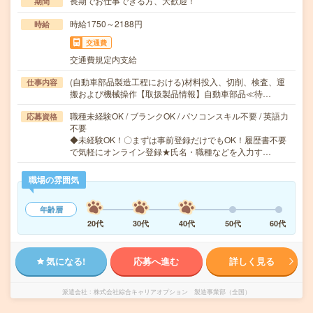
長期でお仕事できる方、大歓迎！
期間
時給1750～2188円
時給
交通費
交通費規定内支給
(自動車部品製造工程における)材料投入、切削、検査、運
仕事内容
搬および機械操作【取扱製品情報】自動車部品≪待…
職種未経験OK / ブランクOK / パソコンスキル不要 / 英語力
応募資格
不要
◆未経験OK！〇まずは事前登録だけでもOK！履歴書不要
で気軽にオンライン登録★氏名・職種などを入力す…
職場の雰囲気
年齢層
20代
30代
40代
50代
60代
気になる!
応募へ進む
詳しく見る
派遣会社
株式会社綜合キャリアオプション 製造事業部（全国）