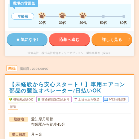
職場の雰囲気
年齢層
20代
30代
40代
50代
60代
気になる!
応募へ進む
詳しく見る
派遣会社
株式会社綜合キャリアオプション 製造事業部（全国）
未読
掲載日
2026/08/07
【未経験から安心スタート！】車用エアコン
部品の製造オペレーター/日払いOK
職種未経験OK
交通費別途支給あり
土日祝日が休み
WEB登録OK
派遣
愛知県丹羽郡
勤務地
布袋駅から徒歩45分
月～金
曜日頻度