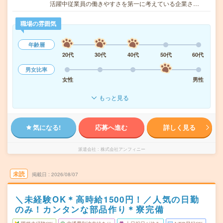
活躍中従業員の働きやすさを第一に考えている企業さ…
職場の雰囲気
年齢層
20代
30代
40代
50代
60代
男女比率
女性
男性
もっと見る
気になる!
応募へ進む
詳しく見る
派遣会社
株式会社アンフィニー
未読
掲載日
2026/08/07
＼未経験OK＊高時給1500円！／人気の日勤
のみ！カンタンな部品作り＊寮完備