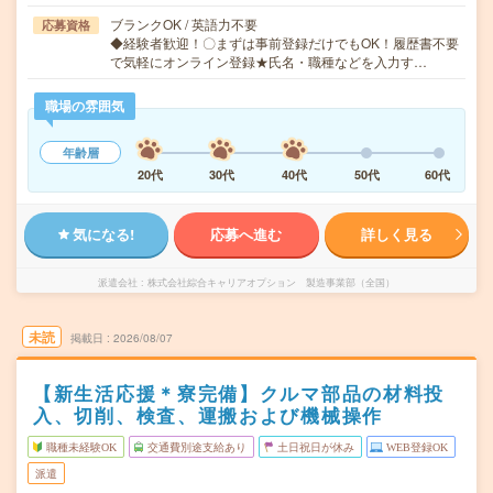
ブランクOK / 英語力不要
応募資格
◆経験者歓迎！〇まずは事前登録だけでもOK！履歴書不要
で気軽にオンライン登録★氏名・職種などを入力す…
職場の雰囲気
年齢層
20代
30代
40代
50代
60代
気になる!
応募へ進む
詳しく見る
派遣会社
株式会社綜合キャリアオプション 製造事業部（全国）
未読
掲載日
2026/08/07
【新生活応援＊寮完備】クルマ部品の材料投
入、切削、検査、運搬および機械操作
職種未経験OK
交通費別途支給あり
土日祝日が休み
WEB登録OK
派遣