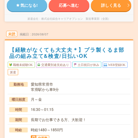
気になる!
応募へ進む
詳しく見る
派遣会社
株式会社綜合キャリアオプション 製造事業部（全国）
未読
掲載日
2026/08/07
【経験がなくても大丈夫＊】プラ製くるま部
品の組み立て&検査/日払いOK
職種未経験OK
交通費別途支給あり
土日祝日が休み
WEB登録OK
派遣
愛知県常滑市
勤務地
常滑駅から車9分
月～金
曜日頻度
16:30～01:15
時間
長期でお仕事できる方、大歓迎！
期間
時給1480～1850円
時給