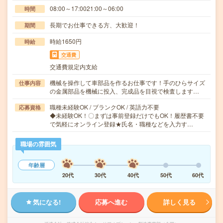
08:00～17:0021:00～06:00
時間
長期でお仕事できる方、大歓迎！
期間
時給1650円
時給
交通費
交通費規定内支給
機械を操作して車部品を作るお仕事です！手のひらサイズ
仕事内容
の金属部品を機械に投入、完成品を目視で検査します…
職種未経験OK / ブランクOK / 英語力不要
応募資格
◆未経験OK！〇まずは事前登録だけでもOK！履歴書不要
で気軽にオンライン登録★氏名・職種などを入力す…
職場の雰囲気
年齢層
20代
30代
40代
50代
60代
気になる!
応募へ進む
詳しく見る