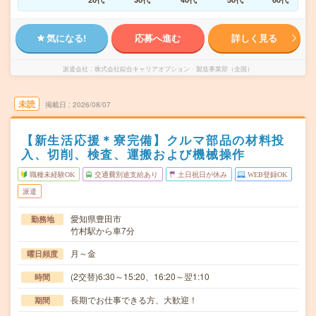
気になる!
応募へ進む
詳しく見る
派遣会社
株式会社綜合キャリアオプション 製造事業部（全国）
未読
掲載日
2026/08/07
【新生活応援＊寮完備】クルマ部品の材料投
入、切削、検査、運搬および機械操作
職種未経験OK
交通費別途支給あり
土日祝日が休み
WEB登録OK
派遣
愛知県豊田市
勤務地
竹村駅から車7分
月～金
曜日頻度
(2交替)6:30～15:20、16:20～翌1:10
時間
長期でお仕事できる方、大歓迎！
期間