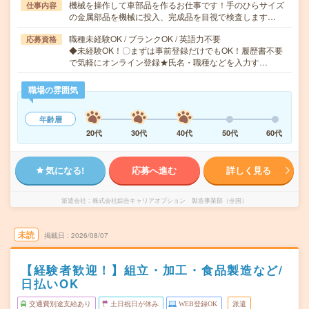
機械を操作して車部品を作るお仕事です！手のひらサイズ
仕事内容
の金属部品を機械に投入、完成品を目視で検査します…
職種未経験OK / ブランクOK / 英語力不要
応募資格
◆未経験OK！〇まずは事前登録だけでもOK！履歴書不要
で気軽にオンライン登録★氏名・職種などを入力す…
職場の雰囲気
年齢層
20代
30代
40代
50代
60代
気になる!
応募へ進む
詳しく見る
派遣会社
株式会社綜合キャリアオプション 製造事業部（全国）
未読
掲載日
2026/08/07
【経験者歓迎！】組立・加工・食品製造など/
日払いOK
交通費別途支給あり
土日祝日が休み
WEB登録OK
派遣