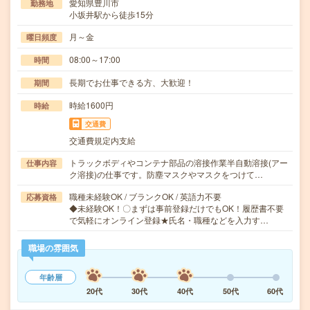
愛知県豊川市
勤務地
小坂井駅から徒歩15分
月～金
曜日頻度
08:00～17:00
時間
長期でお仕事できる方、大歓迎！
期間
時給1600円
時給
交通費
交通費規定内支給
トラックボディやコンテナ部品の溶接作業半自動溶接(アー
仕事内容
ク溶接)の仕事です。防塵マスクやマスクをつけて…
職種未経験OK / ブランクOK / 英語力不要
応募資格
◆未経験OK！〇まずは事前登録だけでもOK！履歴書不要
で気軽にオンライン登録★氏名・職種などを入力す…
職場の雰囲気
年齢層
20代
30代
40代
50代
60代