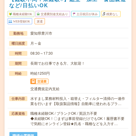
など/日払いOK
職種未経験OK
交通費別途支給あり
土日祝日が休み
残業なし
WEB登録OK
派遣
愛知県豊川市
勤務地
月～金
曜日頻度
08:30～17:30
時間
長期でお仕事できる方、大歓迎！
期間
時給1250円
時給
交通費
交通費規定内支給
水すまし業務材料投入・箱替え・フィルター清掃の一連作
仕事内容
業を行います【取扱製品情報】自動車に使われるプラ…
職種未経験OK / ブランクOK / 英語力不要
応募資格
◆未経験OK！〇まずは事前登録だけでもOK！履歴書不要
で気軽にオンライン登録★氏名・職種などを入力す…
職場の雰囲気