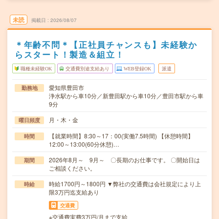
未読
掲載日
2026/08/07
＊年齢不問＊【正社員チャンスも】未経験か
らスタート！製造＆組立！
職種未経験OK
交通費別途支給あり
WEB登録OK
派遣
愛知県豊田市
勤務地
浄水駅から車10分／新豊田駅から車10分／豊田市駅から車
9分
月・木・金
曜日頻度
【就業時間】8:30～17：00(実働7.5時間) 【休憩時間】
時間
12:00～13:00(60分休憩)…
2026年8月～ 9月～ 〇長期のお仕事です。 〇開始日は
期間
ご相談ください。
時給1700円～1800円 ▼弊社の交通費は会社規定により上
時給
限3万円迄支給あり
交通費
※交通費実費3万円/月まで支給