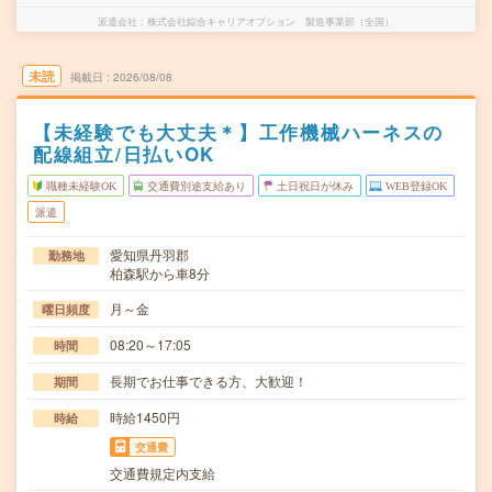
派遣会社
株式会社綜合キャリアオプション 製造事業部（全国）
未読
掲載日
2026/08/08
【未経験でも大丈夫＊】工作機械ハーネスの
配線組立/日払いOK
職種未経験OK
交通費別途支給あり
土日祝日が休み
WEB登録OK
派遣
愛知県丹羽郡
勤務地
柏森駅から車8分
月～金
曜日頻度
08:20～17:05
時間
長期でお仕事できる方、大歓迎！
期間
時給1450円
時給
交通費
交通費規定内支給