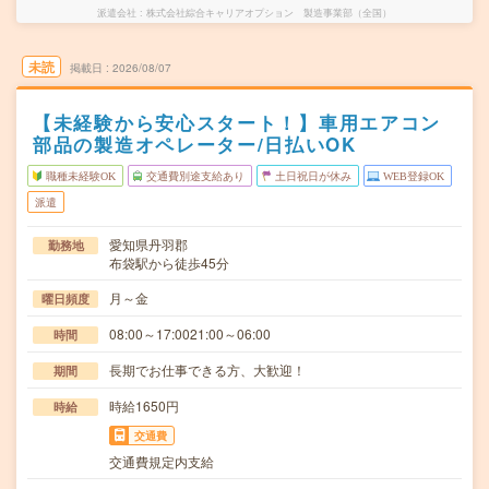
派遣会社
株式会社綜合キャリアオプション 製造事業部（全国）
未読
掲載日
2026/08/07
【未経験から安心スタート！】車用エアコン
部品の製造オペレーター/日払いOK
職種未経験OK
交通費別途支給あり
土日祝日が休み
WEB登録OK
派遣
愛知県丹羽郡
勤務地
布袋駅から徒歩45分
月～金
曜日頻度
08:00～17:0021:00～06:00
時間
長期でお仕事できる方、大歓迎！
期間
時給1650円
時給
交通費
交通費規定内支給