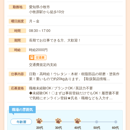
愛知県小牧市
勤務地
小牧原駅から徒歩10分
月～金
曜日頻度
08:30～17:00
時間
長期でお仕事できる方、大歓迎！
期間
時給2000円
時給
交通費
交通費規定内支給
日勤・高時給！ウレタン・木材・樹脂部品の研磨・塗装作
仕事内容
業！重いもので約20kgあります。【取扱製品情報…
職種未経験OK / ブランクOK / 英語力不要
応募資格
◆未経験OK！〇まずは事前登録だけでもOK！履歴書不要
で気軽にオンライン登録★氏名・職種などを入力す…
職場の雰囲気
年齢層
20代
30代
40代
50代
60代