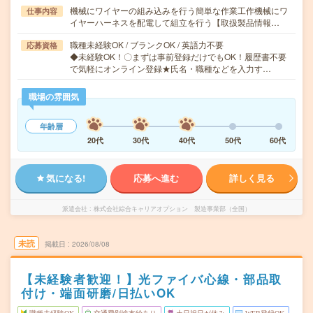
機械にワイヤーの組み込みを行う簡単な作業工作機械にワ
仕事内容
イヤーハーネスを配電して組立を行う【取扱製品情報…
職種未経験OK / ブランクOK / 英語力不要
応募資格
◆未経験OK！〇まずは事前登録だけでもOK！履歴書不要
で気軽にオンライン登録★氏名・職種などを入力す…
職場の雰囲気
年齢層
20代
30代
40代
50代
60代
気になる!
応募へ進む
詳しく見る
派遣会社
株式会社綜合キャリアオプション 製造事業部（全国）
未読
掲載日
2026/08/08
【未経験者歓迎！】光ファイバ心線・部品取
付け・端面研磨/日払いOK