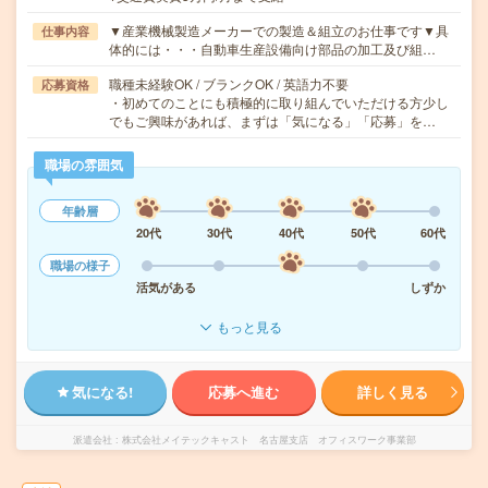
▼産業機械製造メーカーでの製造＆組立のお仕事です▼具
仕事内容
体的には・・・自動車生産設備向け部品の加工及び組…
職種未経験OK / ブランクOK / 英語力不要
応募資格
・初めてのことにも積極的に取り組んでいただける方少し
でもご興味があれば、まずは「気になる」「応募」を…
職場の雰囲気
年齢層
20代
30代
40代
50代
60代
職場の様子
活気がある
しずか
もっと見る
気になる!
応募へ進む
詳しく見る
派遣会社
株式会社メイテックキャスト 名古屋支店 オフィスワーク事業部