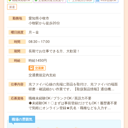
職種未経験OK
交通費別途支給あり
土日祝日が休み
WEB登録OK
派遣
愛知県小牧市
勤務地
小牧駅から徒歩20分
月～金
曜日頻度
08:30～17:00
時間
長期でお仕事できる方、大歓迎！
期間
時給1450円
時給
交通費
交通費規定内支給
光ファイバ心線の先端に部品を取付け、光ファイバの端面
仕事内容
研磨・確認細かい作業です。【取扱製品情報】通信機…
職種未経験OK / ブランクOK / 英語力不要
応募資格
◆未経験OK！〇まずは事前登録だけでもOK！履歴書不要
で気軽にオンライン登録★氏名・職種などを入力す…
職場の雰囲気