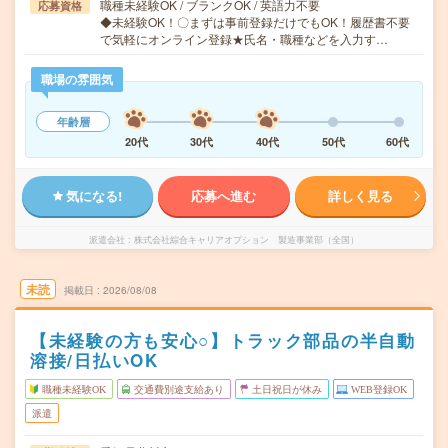
職種未経験OK / ブランクOK / 英語力不要
応募資格
◆未経験OK！〇まずは事前登録だけでもOK！履歴書不要
で気軽にオンライン登録★氏名・職種などを入力す…
職場の雰囲気
年齢層
20代
30代
40代
50代
60代
気になる!
応募へ進む
詳しく見る
派遣会社
株式会社綜合キャリアオプション 製造事業部（全国）
未読
掲載日
2026/08/08
【未経験の方も安心○】トラック部品の半自動
溶接/日払いOK
職種未経験OK
交通費別途支給あり
土日祝日が休み
WEB登録OK
派遣