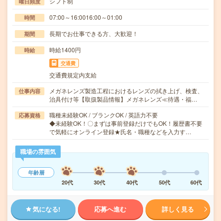
シフト制
曜日頻度
07:00～16:0016:00～01:00
時間
長期でお仕事できる方、大歓迎！
期間
時給1400円
時給
交通費
交通費規定内支給
メガネレンズ製造工程におけるレンズの拭き上げ、検査、
仕事内容
治具付け等【取扱製品情報】メガネレンズ≪待遇・福…
職種未経験OK / ブランクOK / 英語力不要
応募資格
◆未経験OK！〇まずは事前登録だけでもOK！履歴書不要
で気軽にオンライン登録★氏名・職種などを入力す…
職場の雰囲気
年齢層
20代
30代
40代
50代
60代
気になる!
応募へ進む
詳しく見る