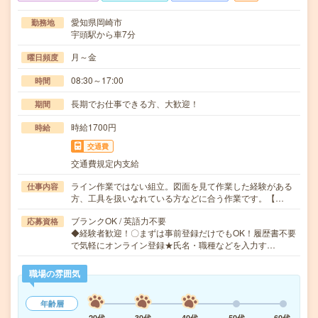
愛知県岡崎市
勤務地
宇頭駅から車7分
月～金
曜日頻度
08:30～17:00
時間
長期でお仕事できる方、大歓迎！
期間
時給1700円
時給
交通費
交通費規定内支給
ライン作業ではない組立。図面を見て作業した経験がある
仕事内容
方、工具を扱いなれている方などに合う作業です。【…
ブランクOK / 英語力不要
応募資格
◆経験者歓迎！〇まずは事前登録だけでもOK！履歴書不要
で気軽にオンライン登録★氏名・職種などを入力す…
職場の雰囲気
年齢層
20代
30代
40代
50代
60代