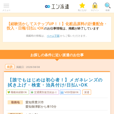
メニュー
気になる!
ログイン
検索
【経験活かしてステップUP！！】化粧品原料の計量配合・
投入・日報/日払いOK
のお仕事情報は、掲載が終了しています
掲載時の情報は、
ページ下部
からご覧いただけます。
お探しの条件に近い派遣のお仕事
未読
掲載日
2026/08/08
【誰でもはじめは初心者！】メガネレンズの
拭き上げ・検査・治具付け/日払いOK
職種未経験OK
交通費別途支給あり
WEB登録OK
派遣
愛知県豊川市
勤務地
愛知御津駅から車10分