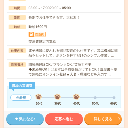
08:00～17:0020:00～05:00
時間
長期でお仕事できる方、大歓迎！
期間
時給1600円
時給
交通費
交通費規定内支給
電子機器に使われる部品製造のお仕事です。加工機械に部
仕事内容
品をセットして、ボタンを押すだけのシンプル作業。…
職種未経験OK / ブランクOK / 英語力不要
応募資格
◆未経験OK！〇まずは事前登録だけでもOK！履歴書不要
で気軽にオンライン登録★氏名・職種などを入力す…
職場の雰囲気
年齢層
20代
30代
40代
50代
60代
気になる!
応募へ進む
詳しく見る