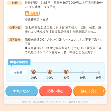
時給1750～2188円 月収例36万3000円以上可(7時間50分
時給
×21日+残業・深夜手当)
交通費
交通費規定内支給
(自動車部品製造工程における)材料投入、切削、検査、運
仕事内容
搬および機械操作【取扱製品情報】自動車部品≪待…
職種未経験OK / ブランクOK / パソコンスキル不要 / 英語力
応募資格
不要
◆未経験OK！〇まずは事前登録だけでもOK！履歴書不要
で気軽にオンライン登録★氏名・職種などを入力す…
職場の雰囲気
年齢層
20代
30代
40代
50代
60代
気になる!
応募へ進む
詳しく見る
派遣会社
株式会社綜合キャリアオプション 製造事業部（全国）