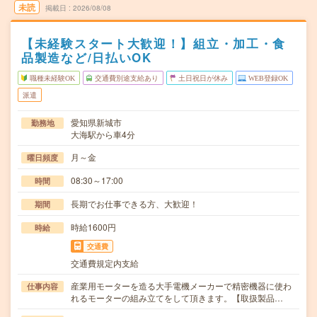
未読
掲載日
2026/08/08
【未経験スタート大歓迎！】組立・加工・食
品製造など/日払いOK
職種未経験OK
交通費別途支給あり
土日祝日が休み
WEB登録OK
派遣
愛知県新城市
勤務地
大海駅から車4分
月～金
曜日頻度
08:30～17:00
時間
長期でお仕事できる方、大歓迎！
期間
時給1600円
時給
交通費
交通費規定内支給
産業用モーターを造る大手電機メーカーで精密機器に使わ
仕事内容
れるモーターの組み立てをして頂きます。【取扱製品…