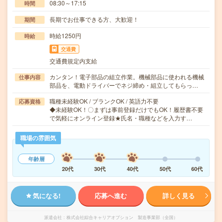
08:30～17:15
時間
長期でお仕事できる方、大歓迎！
期間
時給1250円
時給
交通費
交通費規定内支給
カンタン！電子部品の組立作業。機械部品に使われる機械
仕事内容
部品を、電動ドライバーでネジ締め・組立してもらっ…
職種未経験OK / ブランクOK / 英語力不要
応募資格
◆未経験OK！〇まずは事前登録だけでもOK！履歴書不要
で気軽にオンライン登録★氏名・職種などを入力す…
職場の雰囲気
年齢層
20代
30代
40代
50代
60代
気になる!
応募へ進む
詳しく見る
派遣会社
株式会社綜合キャリアオプション 製造事業部（全国）