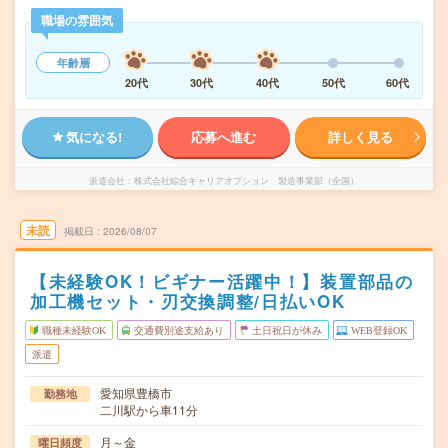
職場の雰囲気
年齢層
20代
30代
40代
50代
60代
気になる!
応募へ進む
詳しく見る
派遣会社
株式会社綜合キャリアオプション 製造事業部（全国）
未読
掲載日
2026/08/07
【未経験OK！ビギナー活躍中！】装置部品の
加工機セット・刃交換調整/日払いOK
職種未経験OK
交通費別途支給あり
土日祝日が休み
WEB登録OK
派遣
愛知県豊橋市
勤務地
二川駅から車11分
月～金
曜日頻度