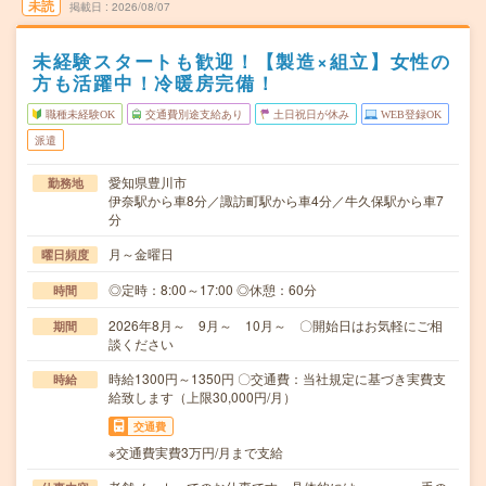
未読
掲載日
2026/08/07
未経験スタートも歓迎！【製造×組立】女性の
方も活躍中！冷暖房完備！
職種未経験OK
交通費別途支給あり
土日祝日が休み
WEB登録OK
派遣
愛知県豊川市
勤務地
伊奈駅から車8分／諏訪町駅から車4分／牛久保駅から車7
分
月～金曜日
曜日頻度
◎定時：8:00～17:00 ◎休憩：60分
時間
2026年8月～ 9月～ 10月～ 〇開始日はお気軽にご相
期間
談ください
時給1300円～1350円 〇交通費：当社規定に基づき実費支
時給
給致します（上限30,000円/月）
交通費
※交通費実費3万円/月まで支給