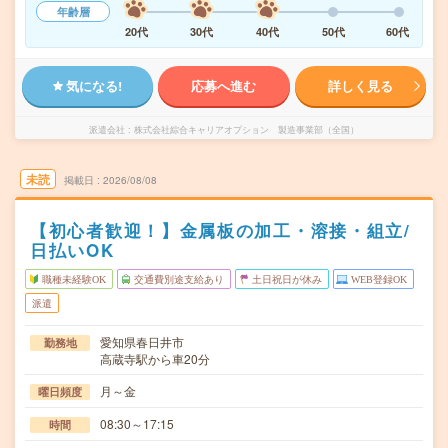
年齢層
20代
30代
40代
50代
60代
気になる!
応募へ進む
詳しく見る
派遣会社
株式会社綜合キャリアオプション 製造事業部（全国）
未読
掲載日
2026/08/08
【初心者歓迎！】金属板の加工・溶接・組立/
日払いOK
職種未経験OK
交通費別途支給あり
土日祝日が休み
WEB登録OK
派遣
愛知県春日井市
勤務地
高蔵寺駅から車20分
月～金
曜日頻度
08:30～17:15
時間