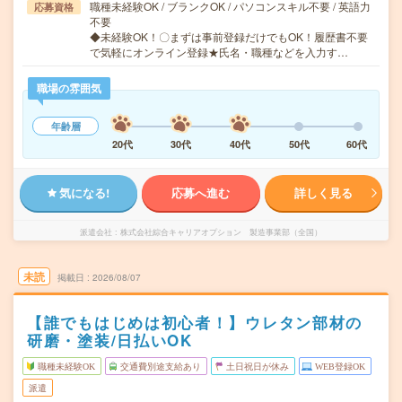
職種未経験OK / ブランクOK / パソコンスキル不要 / 英語力
応募資格
不要
◆未経験OK！〇まずは事前登録だけでもOK！履歴書不要
で気軽にオンライン登録★氏名・職種などを入力す…
職場の雰囲気
年齢層
20代
30代
40代
50代
60代
気になる!
応募へ進む
詳しく見る
派遣会社
株式会社綜合キャリアオプション 製造事業部（全国）
未読
掲載日
2026/08/07
【誰でもはじめは初心者！】ウレタン部材の
研磨・塗装/日払いOK
職種未経験OK
交通費別途支給あり
土日祝日が休み
WEB登録OK
派遣