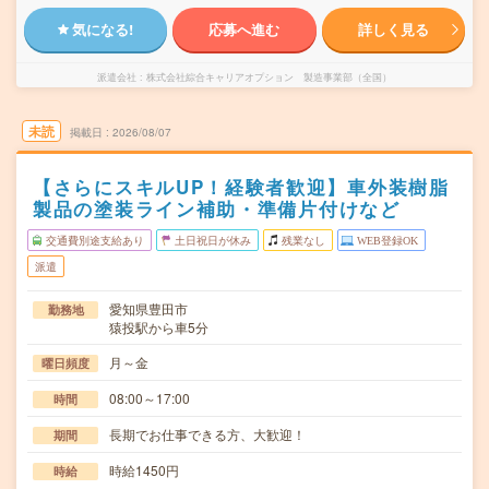
気になる!
応募へ進む
詳しく見る
派遣会社
株式会社綜合キャリアオプション 製造事業部（全国）
未読
掲載日
2026/08/07
【さらにスキルUP！経験者歓迎】車外装樹脂
製品の塗装ライン補助・準備片付けなど
交通費別途支給あり
土日祝日が休み
残業なし
WEB登録OK
派遣
愛知県豊田市
勤務地
猿投駅から車5分
月～金
曜日頻度
08:00～17:00
時間
長期でお仕事できる方、大歓迎！
期間
時給1450円
時給