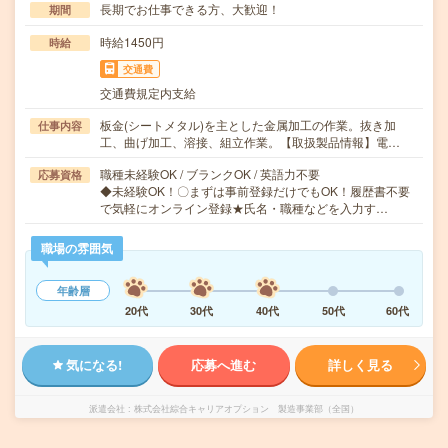
長期でお仕事できる方、大歓迎！
期間
時給1450円
時給
交通費
交通費規定内支給
板金(シートメタル)を主とした金属加工の作業。抜き加
仕事内容
工、曲げ加工、溶接、組立作業。【取扱製品情報】電…
職種未経験OK / ブランクOK / 英語力不要
応募資格
◆未経験OK！〇まずは事前登録だけでもOK！履歴書不要
で気軽にオンライン登録★氏名・職種などを入力す…
職場の雰囲気
年齢層
20代
30代
40代
50代
60代
気になる!
応募へ進む
詳しく見る
派遣会社
株式会社綜合キャリアオプション 製造事業部（全国）