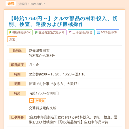
未読
掲載日
2026/08/07
【時給1750円～】クルマ部品の材料投入、切
削、検査、運搬および機械操作
職種未経験OK
交通費別途支給あり
土日祝日が休み
WEB登録OK
派遣
愛知県豊田市
勤務地
竹村駅から車7分
月～金
曜日頻度
(2交替)6:30～15:20、16:20～翌1:10
時間
長期でお仕事できる方、大歓迎！
期間
時給1750～2188円
時給
交通費
交通費規定内支給
(自動車部品製造工程における)材料投入、切削、検査、運
仕事内容
搬および機械操作【取扱製品情報】自動車部品≪待…