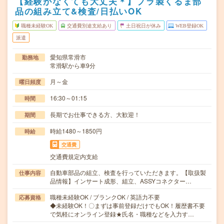
【経験がなくても大丈夫＊】プラ製くるま部
品の組み立て&検査/日払いOK
職種未経験OK
交通費別途支給あり
土日祝日が休み
WEB登録OK
派遣
愛知県常滑市
勤務地
常滑駅から車9分
月～金
曜日頻度
16:30～01:15
時間
長期でお仕事できる方、大歓迎！
期間
時給1480～1850円
時給
交通費
交通費規定内支給
自動車部品の組立、検査を行っていただきます。【取扱製
仕事内容
品情報】インサート成形、組立、ASSYコネクター…
職種未経験OK / ブランクOK / 英語力不要
応募資格
◆未経験OK！〇まずは事前登録だけでもOK！履歴書不要
で気軽にオンライン登録★氏名・職種などを入力す…