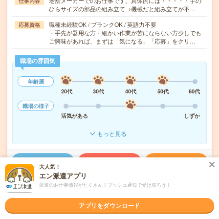
老舗メーカーでのお仕事です。具体的には・・・・・手の
仕事内容
ひらサイズの部品の組み立て→機械だと組み立てが不…
職種未経験OK / ブランクOK / 英語力不要
応募資格
・手先が器用な方・細かい作業が苦にならない方少しでも
ご興味があれば、まずは「気になる」「応募」をクリ…
職場の雰囲気
年齢層
20代
30代
40代
50代
60代
職場の様子
活気がある
しずか
もっと見る
気になる!
応募へ進む
詳しく見る
大人気！
エン派遣アプリ
派遣会社
株式会社メイテックキャスト 名古屋支店 オフィスワーク事業部
派遣のお仕事情報がたくさん！プッシュ通知で受け取ろう！
アプリをダウンロード
未読
掲載日
2026/08/07