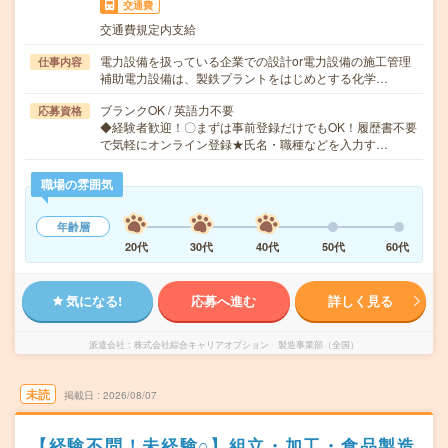
交通費
交通費規定内支給
電力設備を扱っている企業での設計or電力設備の施工管理
仕事内容
補助電力設備は、製鉄プラントをはじめとする化学…
ブランクOK / 英語力不要
応募資格
◆経験者歓迎！〇まずは事前登録だけでもOK！履歴書不要
で気軽にオンライン登録★氏名・職種などを入力す…
職場の雰囲気
年齢層
20代
30代
40代
50代
60代
気になる!
応募へ進む
詳しく見る
派遣会社
株式会社綜合キャリアオプション 製造事業部（全国）
未読
掲載日
2026/08/07
【経験不問！未経験○】組立・加工・食品製造