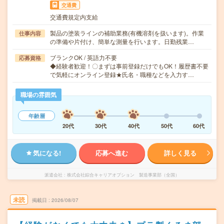
交通費
交通費規定内支給
製品の塗装ラインの補助業務(有機溶剤を扱います)。作業
仕事内容
の準備や片付け、簡単な測量を行います。日勤残業…
ブランクOK / 英語力不要
応募資格
◆経験者歓迎！〇まずは事前登録だけでもOK！履歴書不要
で気軽にオンライン登録★氏名・職種などを入力す…
職場の雰囲気
年齢層
20代
30代
40代
50代
60代
気になる!
応募へ進む
詳しく見る
派遣会社
株式会社綜合キャリアオプション 製造事業部（全国）
未読
掲載日
2026/08/07