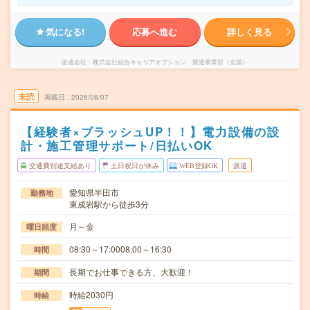
気になる!
応募へ進む
詳しく見る
派遣会社
株式会社綜合キャリアオプション 製造事業部（全国）
未読
掲載日
2026/08/07
【経験者×ブラッシュUP！！】電力設備の設
計・施工管理サポート/日払いOK
交通費別途支給あり
土日祝日が休み
WEB登録OK
派遣
愛知県半田市
勤務地
東成岩駅から徒歩3分
月～金
曜日頻度
08:30～17:0008:00～16:30
時間
長期でお仕事できる方、大歓迎！
期間
時給2030円
時給