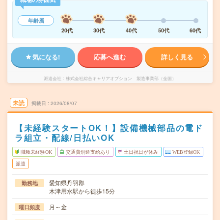
年齢層
20代
30代
40代
50代
60代
気になる!
応募へ進む
詳しく見る
派遣会社
株式会社綜合キャリアオプション 製造事業部（全国）
未読
掲載日
2026/08/07
【未経験スタートOK！】設備機械部品の電ド
ラ組立・配線/日払いOK
職種未経験OK
交通費別途支給あり
土日祝日が休み
WEB登録OK
派遣
愛知県丹羽郡
勤務地
木津用水駅から徒歩15分
月～金
曜日頻度