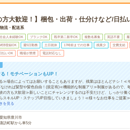
の方大歓迎！】梱包・出荷・仕分けなど/日払
物流・配送系
社会人未経験OK
ブランクOK
既卒第二新卒OK
複数名募集
英語不要
履
WEB登録OK
週5日勤務
土日祝休
17時前までの仕事
残業少
交費支給
日払いOK
職場が禁煙
電話対応なし
！
る！モチベーションもUP！
る≫場合によってはお願いすることもありますが、残業はほとんどナシ！≪
ぎなければ髪型や髪色自由！(規定有)≪機能的な制服アリ≫制服があるので、
験の方も大歓迎≫新しいことにチャレンジするのは不安だけど、しっかり働
らスキルUP・ステップUP目指していきましょう！≪様々なお仕事をご提案
きを見る
愛知県豊川市
諏訪町駅から車5分