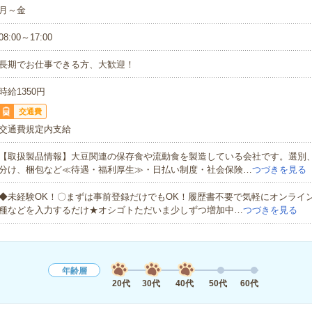
月～金
08:00～17:00
長期でお仕事できる方、大歓迎！
時給1350円
交通費
交通費規定内支給
【取扱製品情報】大豆関連の保存食や流動食を製造している会社です。選別
分け、梱包など≪待遇・福利厚生≫・日払い制度・社会保険…
つづきを見る
◆未経験OK！〇まずは事前登録だけでもOK！履歴書不要で気軽にオンライ
種などを入力するだけ★オシゴトただいま少しずつ増加中…
つづきを見る
年齢層
20代
30代
40代
50代
60代