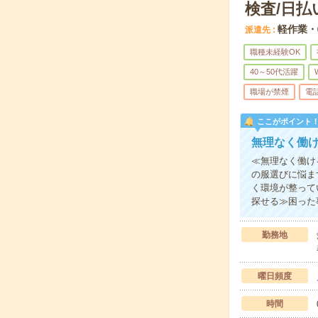
検査/日払
軽作業・
派遣先
職種未経験OK
40～50代活躍
職場が禁煙
電
ここがポイント
無理なく働
≪無理なく働け
の服選びに悩ま
く環境が整って
探せる≫困った
勤務地
曜日頻度
時間