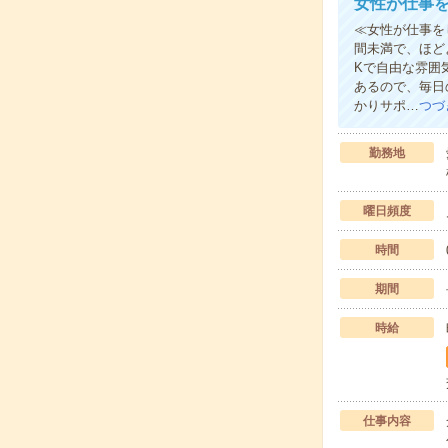
女性が仕事
≪女性が仕事を
間未満で、ほど
Kで自由な雰囲
あるので、毎日
かりサポ…
つづ
勤務地
曜日頻度
時間
期間
時給
仕事内容