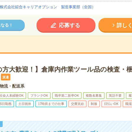
株式会社綜合キャリアオプション 製造事業部（全国）
応募する
詳し
になる！
の方大歓迎！】倉庫内作業ツール品の検査・梱
派遣
物流・配送系
社会人未経験OK
ブランクOK
既卒第二新卒OK
複数名募集
英語不要
履
5日勤務
土日祝休
17時前までの仕事
交費支給
制服
日払いOK
職場
！