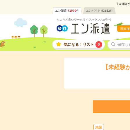
【未経験か
エン派遣
71570
件
エンバイト
82182
件
ちょうど良いワークライフバランスが叶う
関東版
気になる！リスト
0
保存し
【未経験
未読