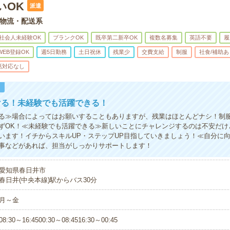
いOK
派遣
物流・配送系
社会人未経験OK
ブランクOK
既卒第二新卒OK
複数名募集
英語不要
履
WEB登録OK
週5日勤務
土日祝休
残業少
交費支給
制服
社食/補助あ
話対応なし
！
ける！未経験でも活躍できる！
る≫場合によってはお願いすることもありますが、残業はほとんどナシ！制
ずOK！≪未経験でも活躍できる≫新しいことにチャレンジするのは不安だけ
います！イチからスキルUP・ステップUP目指していきましょう！≪自分に
事などがあれば、担当がしっかりサポートします！
愛知県春日井市
春日井(中央本線)駅からバス30分
月～金
08:30～16:4500:30～08:4516:30～00:45