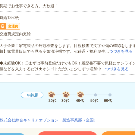
長期でお仕事できる方、大歓迎！
時給1350円
交通費
交通費規定内支給
大手企業！家電製品の外観検査をします。目視検査で文字や傷の確認をしま
報】家電量販店でも見る空気清浄機です。≪待遇・福利厚生…
つづきを見る
◆未経験OK！〇まずは事前登録だけでもOK！履歴書不要で気軽にオンライ
種などを入力するだけ★オシゴトただいま少しずつ増加中…
つづきを見る
年齢層
20代
30代
40代
50代
60代
株式会社綜合キャリアオプション 製造事業部（全国）