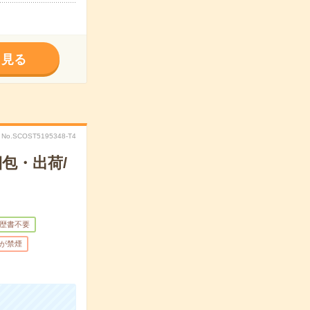
く見る
No.SCOST5195348-T4
包・出荷/
歴書不要
が禁煙