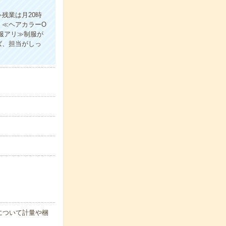
残業は月20時
！≪ヘアカラーO
服アリ≫制服が
ば、担当がしっ
について計量や梱