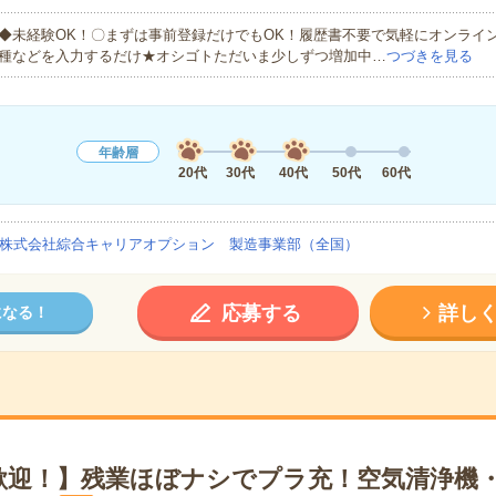
◆未経験OK！〇まずは事前登録だけでもOK！履歴書不要で気軽にオンライ
種などを入力するだけ★オシゴトただいま少しずつ増加中…
つづきを見る
年齢層
20代
30代
40代
50代
60代
株式会社綜合キャリアオプション 製造事業部（全国）
応募する
詳し
になる！
歓迎！】残業ほぼナシでプラ充！空気清浄機