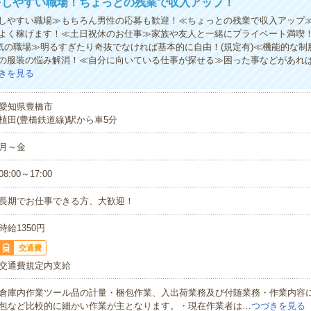
をしやすい職場！ちょっとの残業で収入アップ！
しやすい職場≫もちろん男性の応募も歓迎！≪ちょっとの残業で収入アップ≫
よく稼げます！≪土日祝休のお仕事≫家族や友人と一緒にプライベート満喫
気の職場≫明るすぎたり奇抜でなければ基本的に自由！(規定有)≪機能的な制
の服装の悩み解消！≪自分に向いている仕事が探せる≫困った事などがあれ
きを見る
愛知県豊橋市
植田(豊橋鉄道線)駅から車5分
月～金
08:00～17:00
長期でお仕事できる方、大歓迎！
時給1350円
交通費
交通費規定内支給
倉庫内作業ツール品の計量・梱包作業、入出荷業務及び付随業務・作業内容
包など比較的に細かい作業が主となります。・現在作業者は…
つづきを見る