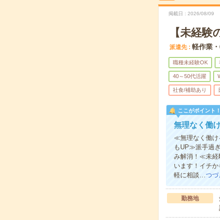
掲載日
2026/08/09
【未経験
軽作業・
派遣先
職種未経験OK
40～50代活躍
社食/補助あり
ここがポイント
無理なく働け
≪無理なく働け
もUP≫派手過
み解消！≪未経
います！イチか
軽に相談…
つづ
勤務地