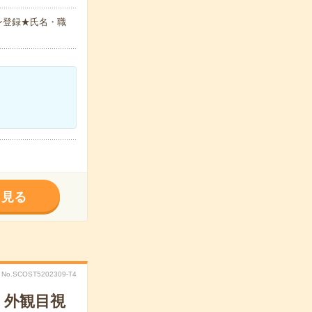
ン登録★氏名・職
く見る
No.SCOST5202309-T4
・外観目視