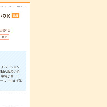
No.SCOST5213099-T4
いOK
派遣
歴書不要
制服
モチベーション
毎日の服装の悩
く環境が整って
≫一人で悩まず気