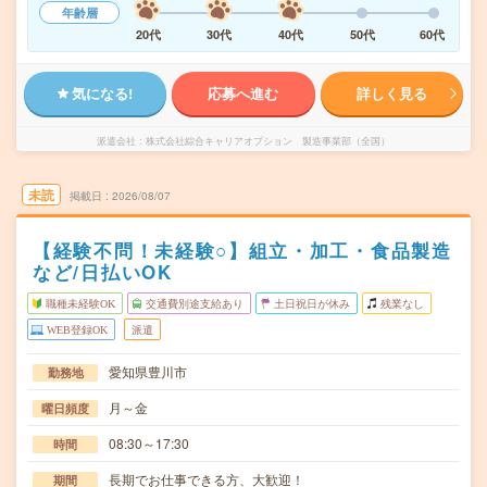
年齢層
20代
30代
40代
50代
60代
気になる!
応募へ進む
詳しく見る
派遣会社
株式会社綜合キャリアオプション 製造事業部（全国）
未読
掲載日
2026/08/07
【経験不問！未経験○】組立・加工・食品製造
など/日払いOK
職種未経験OK
交通費別途支給あり
土日祝日が休み
残業なし
WEB登録OK
派遣
愛知県豊川市
勤務地
月～金
曜日頻度
08:30～17:30
時間
長期でお仕事できる方、大歓迎！
期間