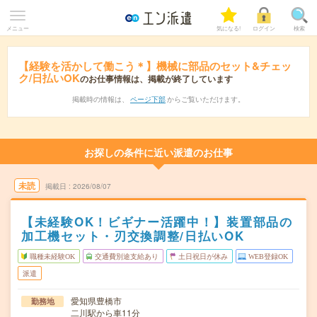
メニュー
気になる!
ログイン
検索
【経験を活かして働こう＊】機械に部品のセット&チェッ
ク/日払いOK
のお仕事情報は、掲載が終了しています
掲載時の情報は、
ページ下部
からご覧いただけます。
お探しの条件に近い派遣のお仕事
未読
掲載日
2026/08/07
【未経験OK！ビギナー活躍中！】装置部品の
加工機セット・刃交換調整/日払いOK
職種未経験OK
交通費別途支給あり
土日祝日が休み
WEB登録OK
派遣
愛知県豊橋市
勤務地
二川駅から車11分