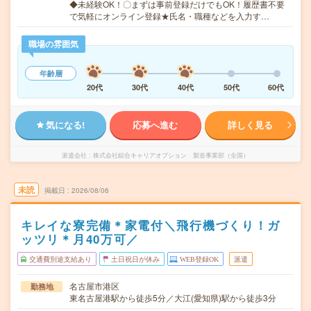
◆未経験OK！〇まずは事前登録だけでもOK！履歴書不要
で気軽にオンライン登録★氏名・職種などを入力す…
職場の雰囲気
年齢層
20代
30代
40代
50代
60代
気になる!
応募へ進む
詳しく見る
派遣会社
株式会社綜合キャリアオプション 製造事業部（全国）
未読
掲載日
2026/08/06
キレイな寮完備＊家電付＼飛行機づくり！ガ
ッツリ＊月40万可／
交通費別途支給あり
土日祝日が休み
WEB登録OK
派遣
名古屋市港区
勤務地
東名古屋港駅から徒歩5分／大江(愛知県)駅から徒歩3分