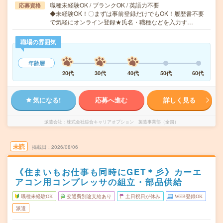
職種未経験OK / ブランクOK / 英語力不要
応募資格
◆未経験OK！〇まずは事前登録だけでもOK！履歴書不要
で気軽にオンライン登録★氏名・職種などを入力す…
職場の雰囲気
年齢層
20代
30代
40代
50代
60代
気になる!
応募へ進む
詳しく見る
派遣会社
株式会社綜合キャリアオプション 製造事業部（全国）
未読
掲載日
2026/08/06
《住まいもお仕事も同時にGET＊彡》カーエ
アコン用コンプレッサの組立・部品供給
職種未経験OK
交通費別途支給あり
土日祝日が休み
WEB登録OK
派遣