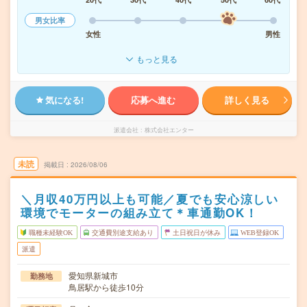
男女比率
女性
男性
もっと見る
気になる!
応募へ進む
詳しく見る
派遣会社
株式会社エンター
未読
掲載日
2026/08/06
＼月収40万円以上も可能／夏でも安心涼しい
環境でモーターの組み立て＊車通勤OK！
職種未経験OK
交通費別途支給あり
土日祝日が休み
WEB登録OK
派遣
愛知県新城市
勤務地
鳥居駅から徒歩10分