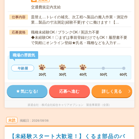
交通費規定内支給
皿替え…トレイの補充、次工程へ製品の搬入作業・測定作
仕事内容
業…製品の寸法測定(経験不要)すぐに働けます！【…
職種未経験OK / ブランクOK / 英語力不要
応募資格
◆未経験OK！〇まずは事前登録だけでもOK！履歴書不要
で気軽にオンライン登録★氏名・職種などを入力す…
職場の雰囲気
年齢層
20代
30代
40代
50代
60代
気になる!
応募へ進む
詳しく見る
派遣会社
株式会社綜合キャリアオプション 製造事業部（全国）
未読
掲載日
2026/08/06
【未経験スタート大歓迎！】くるま部品のバ