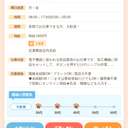
月～金
曜日頻度
08:00～17:0020:00～05:00
時間
長期でお仕事できる方、大歓迎！
期間
時給1600円
時給
交通費
交通費規定内支給
電子機器に使われる部品製造のお仕事です。加工機械に部
仕事内容
品をセットして、ボタンを押すだけのシンプル作業。…
職種未経験OK / ブランクOK / 英語力不要
応募資格
◆未経験OK！〇まずは事前登録だけでもOK！履歴書不要
で気軽にオンライン登録★氏名・職種などを入力す…
職場の雰囲気
年齢層
20代
30代
40代
50代
60代
気になる!
応募へ進む
詳しく見る