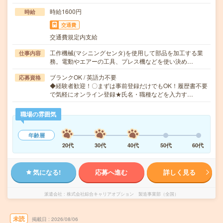
時給1600円
時給
交通費
交通費規定内支給
工作機械(マシニングセンタ)を使用して部品を加工する業
仕事内容
務。電動やエアーの工具、プレス機などを使い決め…
ブランクOK / 英語力不要
応募資格
◆経験者歓迎！〇まずは事前登録だけでもOK！履歴書不要
で気軽にオンライン登録★氏名・職種などを入力す…
職場の雰囲気
年齢層
20代
30代
40代
50代
60代
気になる!
応募へ進む
詳しく見る
派遣会社
株式会社綜合キャリアオプション 製造事業部（全国）
未読
掲載日
2026/08/06