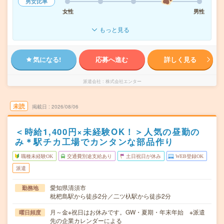
男女比率
女性
男性
もっと見る
気になる!
応募へ進む
詳しく見る
派遣会社
株式会社エンター
未読
掲載日
2026/08/06
＜時給1,400円×未経験OK！＞人気の昼勤の
み＊駅チカ工場でカンタンな部品作り
職種未経験OK
交通費別途支給あり
土日祝日が休み
WEB登録OK
派遣
愛知県清須市
勤務地
枇杷島駅から徒歩2分／二ツ杁駅から徒歩2分
月～金※祝日はお休みです。GW・夏期・年末年始 ※派遣
曜日頻度
先の企業カレンダーによる