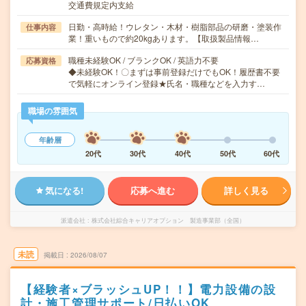
交通費規定内支給
日勤・高時給！ウレタン・木材・樹脂部品の研磨・塗装作
仕事内容
業！重いもので約20kgあります。【取扱製品情報…
職種未経験OK / ブランクOK / 英語力不要
応募資格
◆未経験OK！〇まずは事前登録だけでもOK！履歴書不要
で気軽にオンライン登録★氏名・職種などを入力す…
職場の雰囲気
年齢層
20代
30代
40代
50代
60代
気になる!
応募へ進む
詳しく見る
派遣会社
株式会社綜合キャリアオプション 製造事業部（全国）
未読
掲載日
2026/08/07
【経験者×ブラッシュUP！！】電力設備の設
計・施工管理サポート/日払いOK