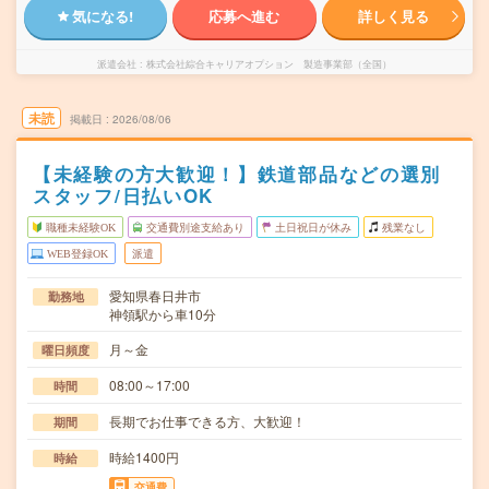
気になる!
応募へ進む
詳しく見る
派遣会社
株式会社綜合キャリアオプション 製造事業部（全国）
未読
掲載日
2026/08/06
【未経験の方大歓迎！】鉄道部品などの選別
スタッフ/日払いOK
職種未経験OK
交通費別途支給あり
土日祝日が休み
残業なし
WEB登録OK
派遣
愛知県春日井市
勤務地
神領駅から車10分
月～金
曜日頻度
08:00～17:00
時間
長期でお仕事できる方、大歓迎！
期間
時給1400円
時給
交通費