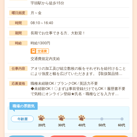
宇頭駅から徒歩15分
月～金
曜日頻度
08:10～16:40
時間
長期でお仕事できる方、大歓迎！
期間
時給1300円
時給
交通費
交通費規定内支給
アオリの加工及び組立数枚の板をそれぞれを組付けること
仕事内容
により強度と幅を広げていただきます。【取扱製品情…
職種未経験OK / ブランクOK / 英語力不要
応募資格
◆未経験OK！〇まずは事前登録だけでもOK！履歴書不要
で気軽にオンライン登録★氏名・職種などを入力す…
職場の雰囲気
年齢層
20代
30代
40代
50代
60代