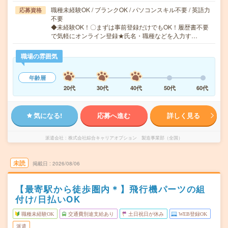
職種未経験OK / ブランクOK / パソコンスキル不要 / 英語力
応募資格
不要
◆未経験OK！〇まずは事前登録だけでもOK！履歴書不要
で気軽にオンライン登録★氏名・職種などを入力す…
職場の雰囲気
年齢層
20代
30代
40代
50代
60代
気になる!
応募へ進む
詳しく見る
派遣会社
株式会社綜合キャリアオプション 製造事業部（全国）
未読
掲載日
2026/08/06
【最寄駅から徒歩圏内＊】飛行機パーツの組
付け/日払いOK
職種未経験OK
交通費別途支給あり
土日祝日が休み
WEB登録OK
派遣