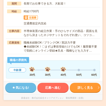
長期でお仕事できる方、大歓迎！
期間
時給1700円
時給
交通費
交通費規定内支給
半導体装置の組立作業・手のひらサイズの部品・図面を見
仕事内容
ながら決まったネジやナットをそれぞれ使い、コツコ…
職種未経験OK / ブランクOK / 英語力不要
応募資格
◆未経験OK！〇まずは事前登録だけでもOK！履歴書不要
で気軽にオンライン登録★氏名・職種などを入力す…
職場の雰囲気
年齢層
20代
30代
40代
50代
60代
気になる!
応募へ進む
詳しく見る
派遣会社
株式会社綜合キャリアオプション 製造事業部（全国）