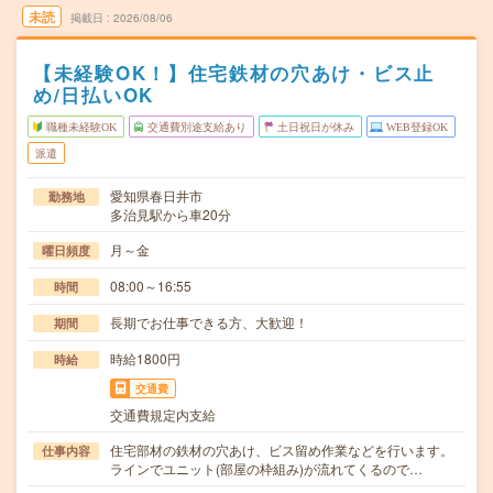
未読
掲載日
2026/08/06
【未経験OK！】住宅鉄材の穴あけ・ビス止
め/日払いOK
職種未経験OK
交通費別途支給あり
土日祝日が休み
WEB登録OK
派遣
愛知県春日井市
勤務地
多治見駅から車20分
月～金
曜日頻度
08:00～16:55
時間
長期でお仕事できる方、大歓迎！
期間
時給1800円
時給
交通費
交通費規定内支給
住宅部材の鉄材の穴あけ、ビス留め作業などを行います。
仕事内容
ラインでユニット(部屋の枠組み)が流れてくるので…