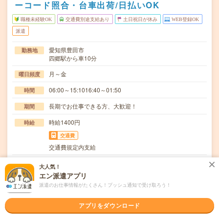
ーコード照合・台車出荷/日払いOK
職種未経験OK
交通費別途支給あり
土日祝日が休み
WEB登録OK
派遣
愛知県豊田市
勤務地
四郷駅から車10分
月～金
曜日頻度
06:00～15:1016:40～01:50
時間
長期でお仕事できる方、大歓迎！
期間
時給1400円
時給
交通費
交通費規定内支給
倉庫での、台車を使用した出荷作業またはフォークリフト
仕事内容
大人気！
免許がある方はフォークリフトを使用した出荷作業で…
エン派遣アプリ
派遣のお仕事情報がたくさん！プッシュ通知で受け取ろう！
職種未経験OK / ブランクOK / 英語力不要
応募資格
◆未経験OK！〇まずは事前登録だけでもOK！履歴書不要
で気軽にオンライン登録★氏名・職種などを入力す…
アプリをダウンロード