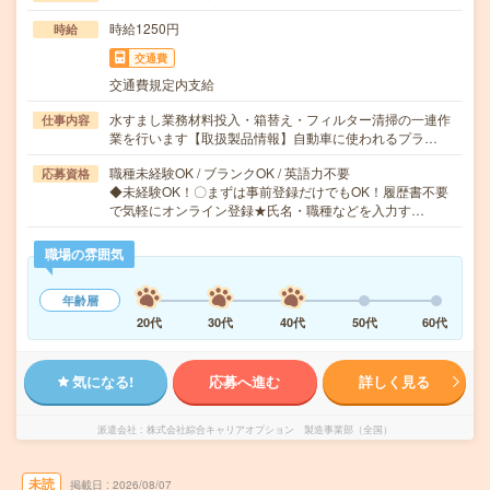
時給1250円
時給
交通費
交通費規定内支給
水すまし業務材料投入・箱替え・フィルター清掃の一連作
仕事内容
業を行います【取扱製品情報】自動車に使われるプラ…
職種未経験OK / ブランクOK / 英語力不要
応募資格
◆未経験OK！〇まずは事前登録だけでもOK！履歴書不要
で気軽にオンライン登録★氏名・職種などを入力す…
職場の雰囲気
年齢層
20代
30代
40代
50代
60代
気になる!
応募へ進む
詳しく見る
派遣会社
株式会社綜合キャリアオプション 製造事業部（全国）
未読
掲載日
2026/08/07