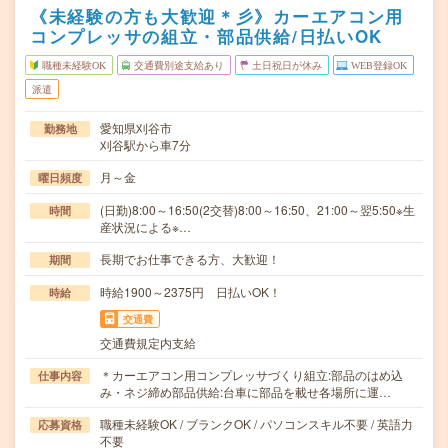
《未経験の方も大歓迎＊彡》カーエアコン用
コンプレッサの組立・部品供給/日払いOK
職種未経験OK
交通費別途支給あり
土日祝日が休み
WEB登録OK
派遣
愛知県刈谷市
勤務地
刈谷駅から車7分
月～金
曜日頻度
(日勤)8:00～16:50(2交替)8:00～16:50、21:00～翌5:50※生
時間
産状況による※…
長期でお仕事できる方、大歓迎！
期間
時給1900～2375円 日払いOK！
時給
交通費
交通費規定内支給
＊カーエアコン用コンプレッサづくり組立:部品のはめ込
仕事内容
み・ネジ締め部品供給:台車に部品を載せ各場所に運…
職種未経験OK / ブランクOK / パソコンスキル不要 / 英語力
応募資格
不要