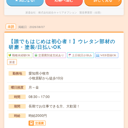
派遣会社
株式会社綜合キャリアオプション 製造事業部（全国）
未読
掲載日
2026/08/07
【誰でもはじめは初心者！】ウレタン部材の
研磨・塗装/日払いOK
職種未経験OK
交通費別途支給あり
土日祝日が休み
WEB登録OK
派遣
愛知県小牧市
勤務地
小牧原駅から徒歩10分
月～金
曜日頻度
08:30～17:00
時間
長期でお仕事できる方、大歓迎！
期間
時給2000円
時給
交通費