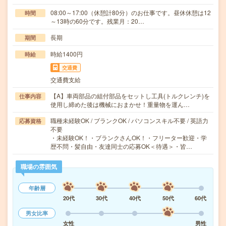
08:00～17:00（休憩計80分）のお仕事です。昼休休憩は12
時間
～13時の60分です。残業月：20…
長期
期間
時給1400円
時給
交通費
交通費支給
【A】車両部品の組付部品をセットし工具(トルクレンチ)を
仕事内容
使用し締めた後は機械におまかせ！重量物を運ん…
職種未経験OK / ブランクOK / パソコンスキル不要 / 英語力
応募資格
不要
・未経験OK！・ブランクさんOK！・フリーター歓迎・学
歴不問・髪自由・友達同士の応募OK＜待遇＞・皆…
職場の雰囲気
年齢層
20代
30代
40代
50代
60代
男女比率
女性
男性