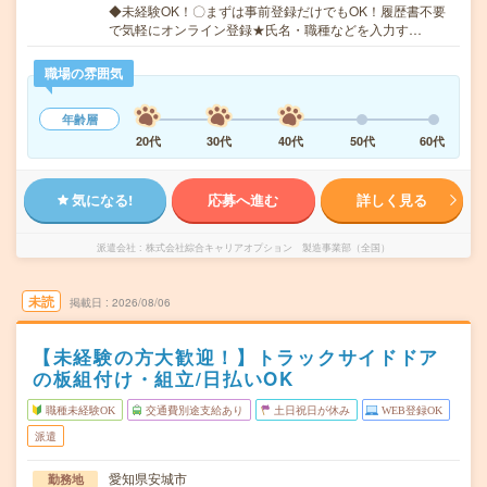
◆未経験OK！〇まずは事前登録だけでもOK！履歴書不要
で気軽にオンライン登録★氏名・職種などを入力す…
職場の雰囲気
年齢層
20代
30代
40代
50代
60代
気になる!
応募へ進む
詳しく見る
派遣会社
株式会社綜合キャリアオプション 製造事業部（全国）
未読
掲載日
2026/08/06
【未経験の方大歓迎！】トラックサイドドア
の板組付け・組立/日払いOK
職種未経験OK
交通費別途支給あり
土日祝日が休み
WEB登録OK
派遣
愛知県安城市
勤務地