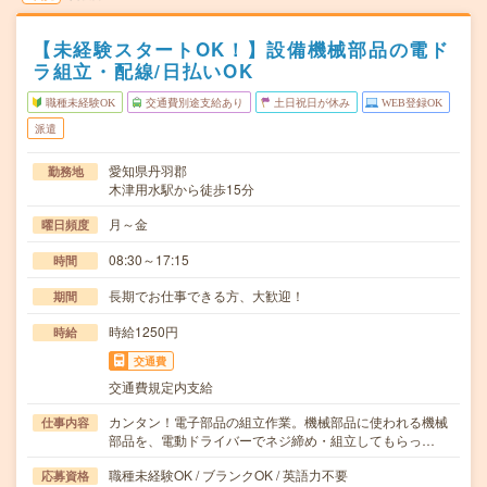
【未経験スタートOK！】設備機械部品の電ド
ラ組立・配線/日払いOK
職種未経験OK
交通費別途支給あり
土日祝日が休み
WEB登録OK
派遣
愛知県丹羽郡
勤務地
木津用水駅から徒歩15分
月～金
曜日頻度
08:30～17:15
時間
長期でお仕事できる方、大歓迎！
期間
時給1250円
時給
交通費
交通費規定内支給
カンタン！電子部品の組立作業。機械部品に使われる機械
仕事内容
部品を、電動ドライバーでネジ締め・組立してもらっ…
職種未経験OK / ブランクOK / 英語力不要
応募資格