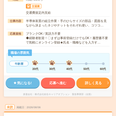
交通費
交通費規定内支給
半導体装置の組立作業・手のひらサイズの部品・図面を見
仕事内容
ながら決まったネジやナットをそれぞれ使い、コツコ…
ブランクOK / 英語力不要
応募資格
◆経験者歓迎！〇まずは事前登録だけでもOK！履歴書不要
で気軽にオンライン登録★氏名・職種などを入力す…
職場の雰囲気
年齢層
20代
30代
40代
50代
60代
気になる!
応募へ進む
詳しく見る
派遣会社
株式会社綜合キャリアオプション 製造事業部（全国）
未読
掲載日
2026/08/06