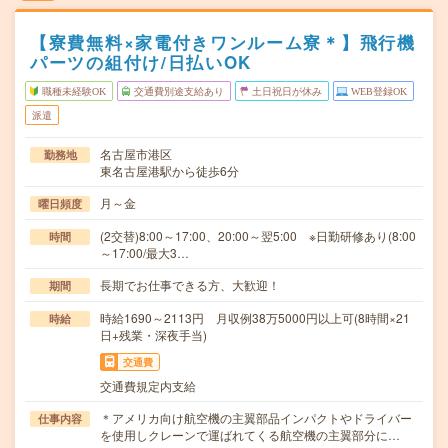
【寮費無料×家電付きワンルーム寮＊】飛行機
パーツの組付け/日払いOK
職種未経験OK
交通費別途支給あり
土日祝日が休み
WEB登録OK
派遣
名古屋市港区
勤務地
東名古屋港駅から徒歩6分
月～金
曜日頻度
(2交替)8:00～17:00、20:00～翌5:00 ※日勤研修あり(8:00
時間
～17:00/最大3…
長期でお仕事できる方、大歓迎！
期間
時給1690～2113円 月収例38万5000円以上可(8時間×21
時給
日+残業・深夜手当)
交通費
交通費規定内支給
＊アメリカ向け航空機の主翼部品インパクトやドライバー
仕事内容
を使用しクレーンで運ばれてくる航空機の主翼部分に…