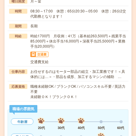
月～金
曜日頻度
08:30～17:00 休憩：65分20:30～05:00 休憩：26分2交
時間
代勤務となります！
長期
期間
時給1700円 月収例：41万（基本給263,500円＋残業手当
時給
85,000円＋休出手当16,000円＋深夜手当25,5000円＋業務
手当20,000円）
交通費
交通費支給
お任せするのはモーター部品の組立・加工業務です！＜具
仕事内容
体的には…＞・部品を成形、加工するマシンの補助 …
職種未経験OK / ブランクOK / パソコンスキル不要 / 英語力
応募資格
不要
未経験ＯＫ！ブランクＯＫ！
職場の雰囲気
年齢層
20代
30代
40代
50代
60代