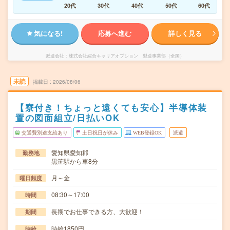
20代
30代
40代
50代
60代
気になる!
応募へ進む
詳しく見る
派遣会社
株式会社綜合キャリアオプション 製造事業部（全国）
未読
掲載日
2026/08/06
【寮付き！ちょっと遠くても安心】半導体装
置の図面組立/日払いOK
交通費別途支給あり
土日祝日が休み
WEB登録OK
派遣
愛知県愛知郡
勤務地
黒笹駅から車8分
月～金
曜日頻度
08:30～17:00
時間
長期でお仕事できる方、大歓迎！
期間
時給1850円
時給