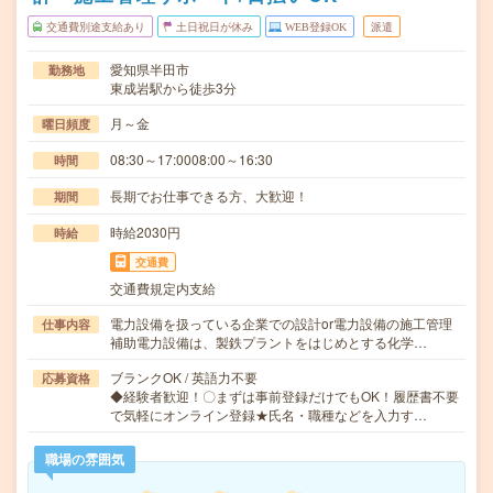
交通費別途支給あり
土日祝日が休み
WEB登録OK
派遣
愛知県半田市
勤務地
東成岩駅から徒歩3分
月～金
曜日頻度
08:30～17:0008:00～16:30
時間
長期でお仕事できる方、大歓迎！
期間
時給2030円
時給
交通費
交通費規定内支給
電力設備を扱っている企業での設計or電力設備の施工管理
仕事内容
補助電力設備は、製鉄プラントをはじめとする化学…
ブランクOK / 英語力不要
応募資格
◆経験者歓迎！〇まずは事前登録だけでもOK！履歴書不要
で気軽にオンライン登録★氏名・職種などを入力す…
職場の雰囲気