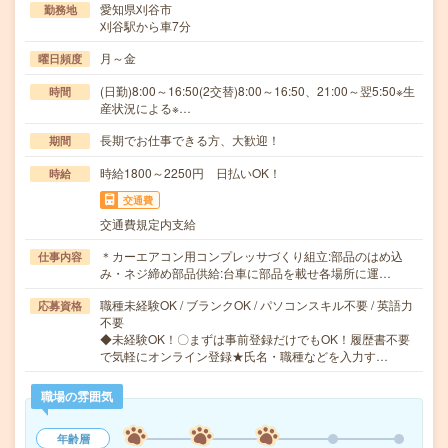
愛知県刈谷市
勤務地
刈谷駅から車7分
月～金
曜日頻度
(日勤)8:00～16:50(2交替)8:00～16:50、21:00～翌5:50※生
時間
産状況による※…
長期でお仕事できる方、大歓迎！
期間
時給1800～2250円 日払いOK！
時給
交通費
交通費規定内支給
＊カーエアコン用コンプレッサづくり組立:部品のはめ込
仕事内容
み・ネジ締め部品供給:台車に部品を載せ各場所に運…
職種未経験OK / ブランクOK / パソコンスキル不要 / 英語力
応募資格
不要
◆未経験OK！〇まずは事前登録だけでもOK！履歴書不要
で気軽にオンライン登録★氏名・職種などを入力す…
職場の雰囲気
年齢層