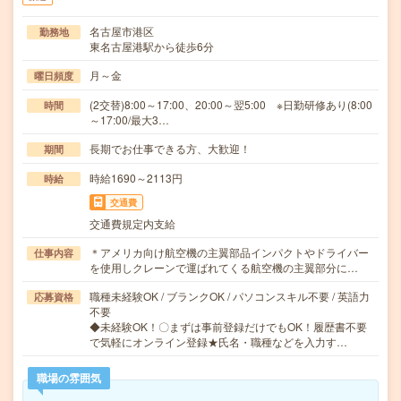
名古屋市港区
勤務地
東名古屋港駅から徒歩6分
月～金
曜日頻度
(2交替)8:00～17:00、20:00～翌5:00 ※日勤研修あり(8:00
時間
～17:00/最大3…
長期でお仕事できる方、大歓迎！
期間
時給1690～2113円
時給
交通費
交通費規定内支給
＊アメリカ向け航空機の主翼部品インパクトやドライバー
仕事内容
を使用しクレーンで運ばれてくる航空機の主翼部分に…
職種未経験OK / ブランクOK / パソコンスキル不要 / 英語力
応募資格
不要
◆未経験OK！〇まずは事前登録だけでもOK！履歴書不要
で気軽にオンライン登録★氏名・職種などを入力す…
職場の雰囲気