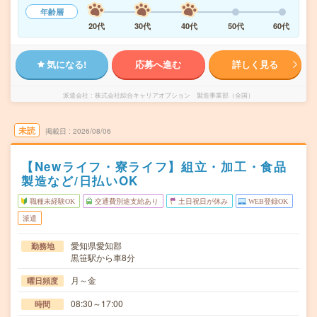
年齢層
20代
30代
40代
50代
60代
気になる!
応募へ進む
詳しく見る
派遣会社
株式会社綜合キャリアオプション 製造事業部（全国）
未読
掲載日
2026/08/06
【Newライフ・寮ライフ】組立・加工・食品
製造など/日払いOK
職種未経験OK
交通費別途支給あり
土日祝日が休み
WEB登録OK
派遣
愛知県愛知郡
勤務地
黒笹駅から車8分
月～金
曜日頻度
08:30～17:00
時間