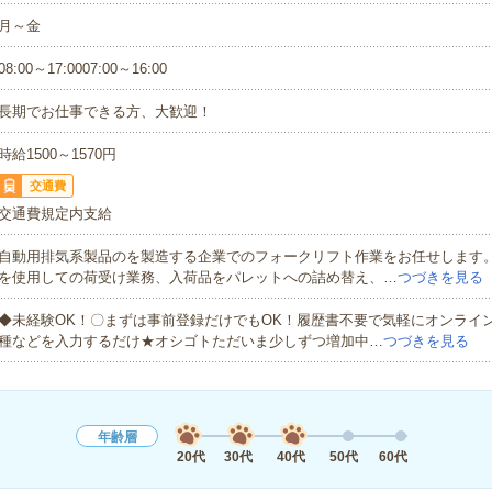
月～金
08:00～17:0007:00～16:00
長期でお仕事できる方、大歓迎！
時給1500～1570円
交通費
交通費規定内支給
自動用排気系製品のを製造する企業でのフォークリフト作業をお任せします
を使用しての荷受け業務、入荷品をパレットへの詰め替え、…
つづきを見る
◆未経験OK！〇まずは事前登録だけでもOK！履歴書不要で気軽にオンライ
種などを入力するだけ★オシゴトただいま少しずつ増加中…
つづきを見る
年齢層
20代
30代
40代
50代
60代