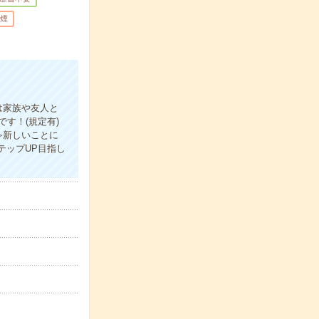
煙
は家族や友人と
す！(規定有)
≫新しいことに
テップUP目指し