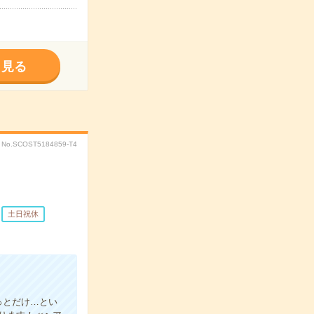
く見る
No.SCOST5184859-T4
土日祝休
っとだけ…とい