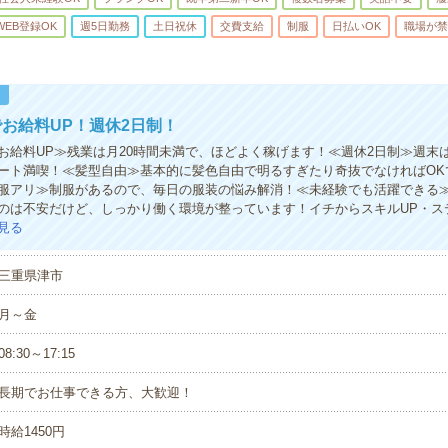
WEB登録OK
週5日勤務
土日祝休
交費支給
制服
日払いOK
職場が禁
！
お給料UP！週休2日制！
お給料UP≫残業は月20時間未満で、ほどよく稼げます！≪週休2日制≫週末
ート満喫！≪髪型自由≫基本的に髪色自由で明るすぎたり奇抜でなければOKで
服アリ≫制服があるので、毎日の服装の悩み解消！≪未経験でも活躍できる
のは不安だけど、しっかり働く環境が整っています！イチからスキルUP・ス
見る
三重県津市
月～金
08:30～17:15
長期でお仕事できる方、大歓迎！
時給1450円