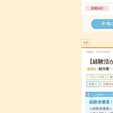
派遣会社
気
未読
掲載日
2026/08/08
【経験活
軽作業・
派遣先
ブランクOK
複
残業少
交費支
ここがポイント
経験者優遇
≪経験者優遇≫