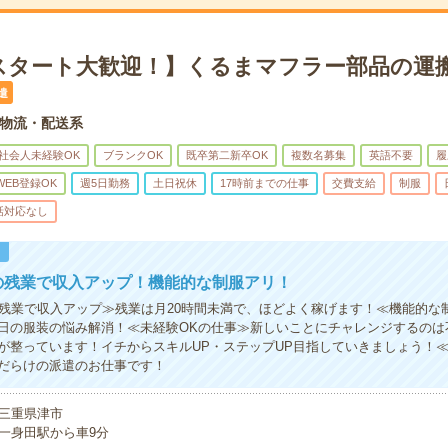
スタート大歓迎！】くるまマフラー部品の運搬
遣
物流・配送系
社会人未経験OK
ブランクOK
既卒第二新卒OK
複数名募集
英語不要
履
WEB登録OK
週5日勤務
土日祝休
17時前までの仕事
交費支給
制服
話対応なし
！
の残業で収入アップ！機能的な制服アリ！
の残業で収入アップ≫残業は月20時間未満で、ほどよく稼げます！≪機能的な
日の服装の悩み解消！≪未経験OKの仕事≫新しいことにチャレンジするのは
が整っています！イチからスキルUP・ステップUP目指していきましょう！
だらけの派遣のお仕事です！
三重県津市
一身田駅から車9分