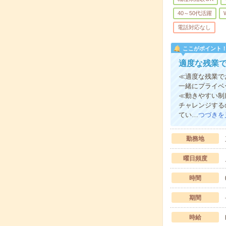
40～50代活躍
電話対応なし
ここがポイント
適度な残業で
≪適度な残業で
一緒にプライベ
≪動きやすい制
チャレンジする
てい…
つづきを
勤務地
曜日頻度
時間
期間
時給