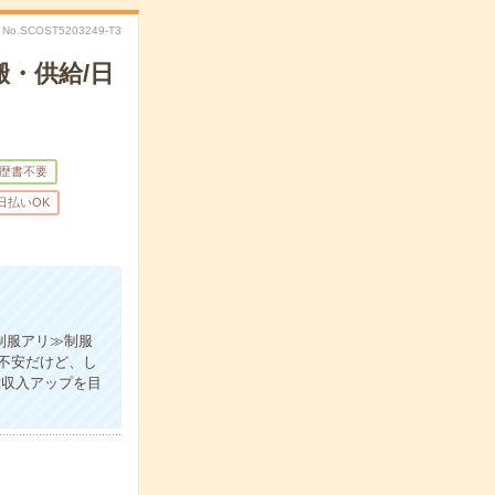
No.SCOST5203249-T3
・供給/日
歴書不要
日払いOK
制服アリ≫制服
不安だけど、し
≪収入アップを目