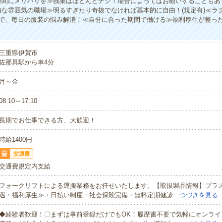
時間にメリハリを≫残業はほとんどナシ！場合によってはお願いすることもあ
由な雰囲気の職場≫明るすぎたり奇抜でなければ基本的に自由！(規定有)≪ラ
で、毎日の服装の悩み解消！≪自分に合った期間で働ける≫福利厚生が整っ
三重県伊賀市
佐那具駅から車4分
月～金
08:10～17:10
長期でお仕事できる方、大歓迎！
時給1400円
交通費
交通費規定内支給
フォークリフトによる運搬業務をお任せいたします。【取扱製品情報】プラ
遇・福利厚生≫・日払い制度・社会保険完備・無料定期健診…
つづきを見る
◆経験者歓迎！〇まずは事前登録だけでもOK！履歴書不要で気軽にオンライ