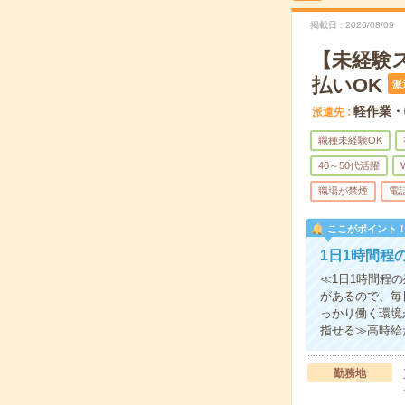
掲載日
2026/08/09
【未経験
払いOK
派
軽作業・
派遣先
職種未経験OK
40～50代活躍
職場が禁煙
電
ここがポイント
1日1時間程
≪1日1時間程
があるので、毎
っかり働く環境
指せる≫高時給
勤務地