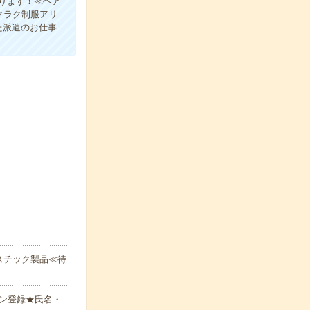
ります！≪ヘア
クラク制服アリ
た派遣のお仕事
スチック製品≪待
ン登録★氏名・