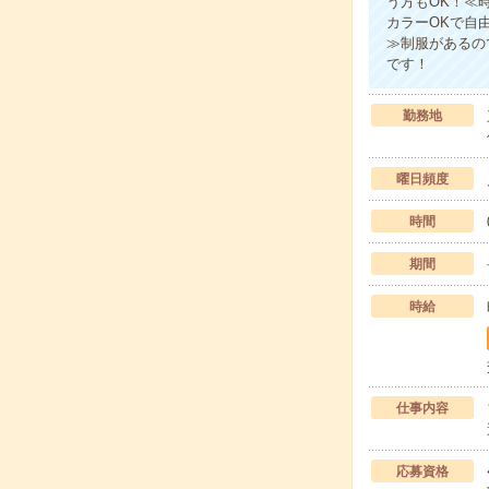
う方もOK！≪
カラーOKで自
≫制服があるの
です！
勤務地
曜日頻度
時間
期間
時給
仕事内容
応募資格