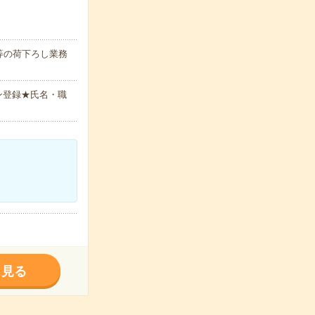
等の荷下ろし業務
ン登録★氏名・職
く見る