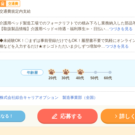
交通費
交通費規定内支給
介護用ベッド製造工場でのフォークリフトでの積み下ろし業務納入した部品
【取扱製品情報】介護用ベッド≪待遇・福利厚生≫・日払い…
つづきを見る
◆未経験OK！〇まずは事前登録だけでもOK！履歴書不要で気軽にオンライ
種などを入力するだけ★オシゴトただいま少しずつ増加中…
つづきを見る
年齢層
20代
30代
40代
50代
60代
株式会社綜合キャリアオプション 製造事業部（全国）
応募する
詳し
になる！