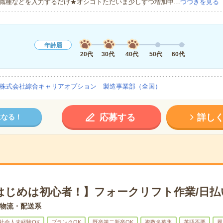
職種などを入力するだけ★オシゴトただいま少しずつ増加中…
つづきを見る
年齢層
20代
30代
40代
50代
60代
株式会社綜合キャリアオプション 製造事業部（全国）
応募する
詳し
になる！
はじめは初心者！】フォークリフト作業/日払
物流・配送系
社会人未経験OK
ブランクOK
既卒第二新卒OK
複数名募集
英語不要
履