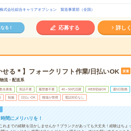
株式会社綜合キャリアオプション 製造事業部（全国）
応募する
詳し
になる！
かせる＊】フォークリフト作業/日払いOK
派遣
物流・配送系
数名募集
英語不要
履歴書不要
40～50代活躍
WEB登録OK
週5日勤務
給
制服
日払いOK
職場が禁煙
電話対応なし
！
！時間にメリハリを！
これまでの経験を活かしませんか？ブランクがあっても大丈夫！経験はちょ