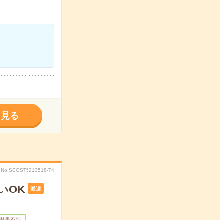
く見る
No.SCOST5213518-T4
いOK
派遣
歴書不要