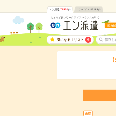
エン派遣
71570
件
エンバイト
82182
件
ちょうど良いワークライフバランスが叶う
関東版
気になる！リスト
0
保存し
【
未読