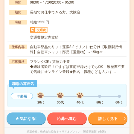
08:00～17:0020:00～05:00
時間
長期でお仕事できる方、大歓迎！
期間
時給1550円
時給
交通費
交通費規定内支給
自動車部品のリフト運搬8:2でリフト:仕分け【取扱製品情
仕事内容
報】自動車シャフト部品【重量物】～15kg≪…
ブランクOK / 英語力不要
応募資格
◆経験者歓迎！〇まずは事前登録だけでもOK！履歴書不要
で気軽にオンライン登録★氏名・職種などを入力す…
職場の雰囲気
年齢層
20代
30代
40代
50代
60代
気になる!
応募へ進む
詳しく見る
派遣会社
株式会社綜合キャリアオプション 製造事業部（全国）