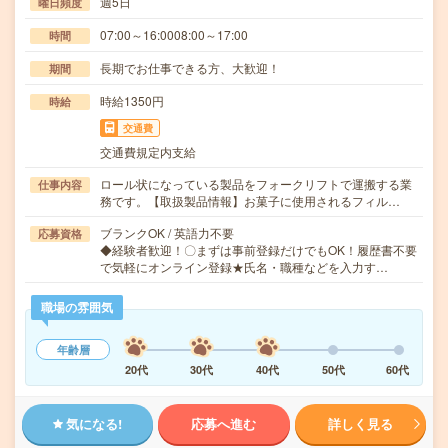
週5日
曜日頻度
07:00～16:0008:00～17:00
時間
長期でお仕事できる方、大歓迎！
期間
時給1350円
時給
交通費
交通費規定内支給
ロール状になっている製品をフォークリフトで運搬する業
仕事内容
務です。【取扱製品情報】お菓子に使用されるフィル…
ブランクOK / 英語力不要
応募資格
◆経験者歓迎！〇まずは事前登録だけでもOK！履歴書不要
で気軽にオンライン登録★氏名・職種などを入力す…
職場の雰囲気
年齢層
20代
30代
40代
50代
60代
気になる!
応募へ進む
詳しく見る