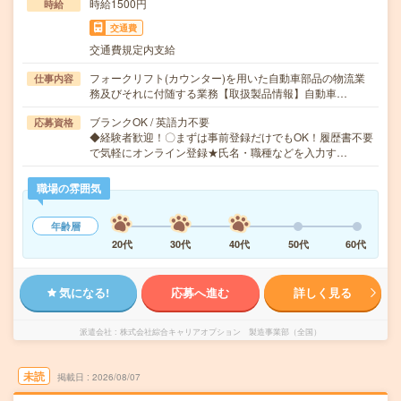
時給1500円
時給
交通費
交通費規定内支給
フォークリフト(カウンター)を用いた自動車部品の物流業
仕事内容
務及びそれに付随する業務【取扱製品情報】自動車…
ブランクOK / 英語力不要
応募資格
◆経験者歓迎！〇まずは事前登録だけでもOK！履歴書不要
で気軽にオンライン登録★氏名・職種などを入力す…
職場の雰囲気
年齢層
20代
30代
40代
50代
60代
気になる!
応募へ進む
詳しく見る
派遣会社
株式会社綜合キャリアオプション 製造事業部（全国）
未読
掲載日
2026/08/07