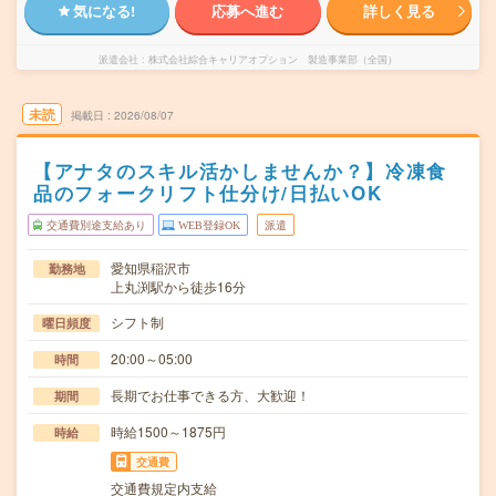
気になる!
応募へ進む
詳しく見る
派遣会社
株式会社綜合キャリアオプション 製造事業部（全国）
未読
掲載日
2026/08/07
【アナタのスキル活かしませんか？】冷凍食
品のフォークリフト仕分け/日払いOK
交通費別途支給あり
WEB登録OK
派遣
愛知県稲沢市
勤務地
上丸渕駅から徒歩16分
シフト制
曜日頻度
20:00～05:00
時間
長期でお仕事できる方、大歓迎！
期間
時給1500～1875円
時給
交通費
交通費規定内支給