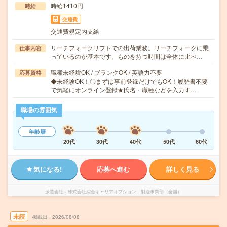
時給1410円
時給
交通費
交通費規定内支給
リーチフォークリフトでの出荷業務。リーチフォークに乗
仕事内容
っているのが基本です。ものを持つ時間は全体に比べ…
職種未経験OK / ブランクOK / 英語力不要
応募資格
◆未経験OK！〇まずは事前登録だけでもOK！履歴書不要
で気軽にオンライン登録★氏名・職種などを入力す…
職場の雰囲気
年齢層
20代
30代
40代
50代
60代
気になる!
応募へ進む
詳しく見る
派遣会社
株式会社綜合キャリアオプション 製造事業部（全国）
未読
掲載日
2026/08/08