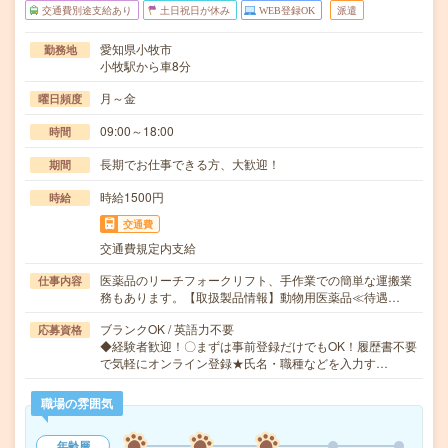
交通費別途支給あり
土日祝日が休み
WEB登録OK
派遣
愛知県小牧市
勤務地
小牧駅から車8分
月～金
曜日頻度
09:00～18:00
時間
長期でお仕事できる方、大歓迎！
期間
時給1500円
時給
交通費
交通費規定内支給
医薬品のリーチフォークリフト、手作業での簡単な運搬業
仕事内容
務もあります。【取扱製品情報】動物用医薬品≪待遇…
ブランクOK / 英語力不要
応募資格
◆経験者歓迎！〇まずは事前登録だけでもOK！履歴書不要
で気軽にオンライン登録★氏名・職種などを入力す…
職場の雰囲気
年齢層