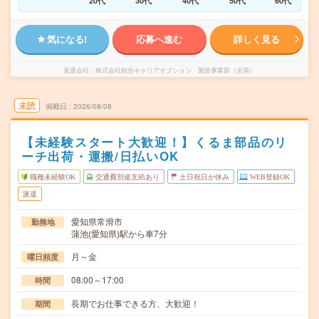
20代
30代
40代
50代
60代
気になる!
応募へ進む
詳しく見る
派遣会社
株式会社綜合キャリアオプション 製造事業部（全国）
未読
掲載日
2026/08/08
【未経験スタート大歓迎！】くるま部品のリ
ーチ出荷・運搬/日払いOK
職種未経験OK
交通費別途支給あり
土日祝日が休み
WEB登録OK
派遣
愛知県常滑市
勤務地
蒲池(愛知県)駅から車7分
月～金
曜日頻度
08:00～17:00
時間
長期でお仕事できる方、大歓迎！
期間