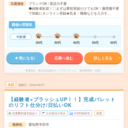
ブランクOK / 英語力不要
応募資格
◆経験者歓迎！〇まずは事前登録だけでもOK！履歴書不要
で気軽にオンライン登録★氏名・職種などを入力す…
職場の雰囲気
年齢層
20代
30代
40代
50代
60代
気になる!
応募へ進む
詳しく見る
派遣会社
株式会社綜合キャリアオプション 製造事業部（全国）
未読
掲載日
2026/08/07
【経験者×ブラッシュUP！！】完成パレット
のリフト仕分け/日払いOK
交通費別途支給あり
土日祝日が休み
WEB登録OK
派遣
愛知県半田市
勤務地