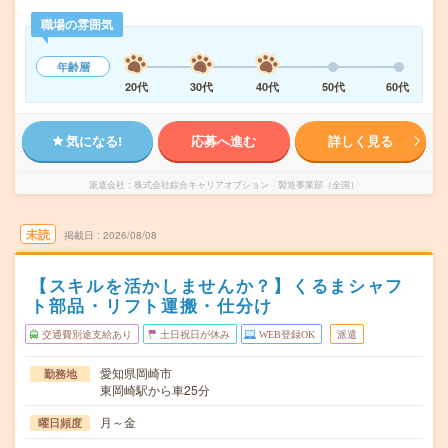
職場の雰囲気
年齢層
20代
30代
40代
50代
60代
気になる!
応募へ進む
詳しく見る
派遣会社
株式会社綜合キャリアオプション 製造事業部（全国）
未読
掲載日
2026/08/08
【スキルを活かしませんか？】くるまシャフ
ト部品・リフト運搬・仕分け
交通費別途支給あり
土日祝日が休み
WEB登録OK
派遣
愛知県岡崎市
勤務地
東岡崎駅から車25分
月～金
曜日頻度