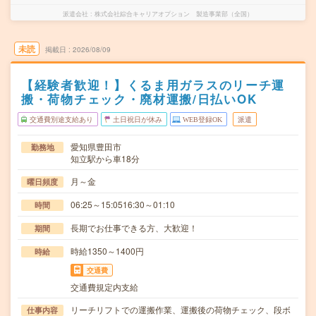
派遣会社
株式会社綜合キャリアオプション 製造事業部（全国）
未読
掲載日
2026/08/09
【経験者歓迎！】くるま用ガラスのリーチ運
搬・荷物チェック・廃材運搬/日払いOK
交通費別途支給あり
土日祝日が休み
WEB登録OK
派遣
愛知県豊田市
勤務地
知立駅から車18分
月～金
曜日頻度
06:25～15:0516:30～01:10
時間
長期でお仕事できる方、大歓迎！
期間
時給1350～1400円
時給
交通費
交通費規定内支給
リーチリフトでの運搬作業、運搬後の荷物チェック、段ボ
仕事内容