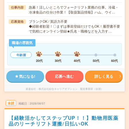
急募！涼しいところでフォークリフト業務の仕事。冷蔵・
仕事内容
冷凍食品の仕分け作業！【取扱製品情報】ハム、ウイ…
ブランクOK / 英語力不要
応募資格
◆経験者歓迎！〇まずは事前登録だけでもOK！履歴書不要
で気軽にオンライン登録★氏名・職種などを入力す…
職場の雰囲気
年齢層
20代
30代
40代
50代
60代
気になる!
応募へ進む
詳しく見る
派遣会社
株式会社綜合キャリアオプション 製造事業部（全国）
未読
掲載日
2026/08/07
【経験活かしてステップUP！！】動物用医薬
品のリーチリフト運搬/日払いOK