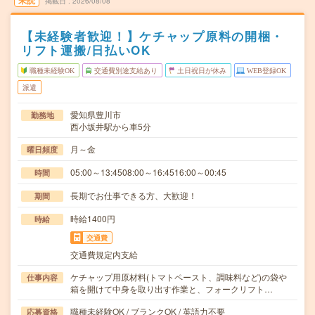
未読
掲載日
2026/08/08
【未経験者歓迎！】ケチャップ原料の開梱・
リフト運搬/日払いOK
職種未経験OK
交通費別途支給あり
土日祝日が休み
WEB登録OK
派遣
愛知県豊川市
勤務地
西小坂井駅から車5分
月～金
曜日頻度
05:00～13:4508:00～16:4516:00～00:45
時間
長期でお仕事できる方、大歓迎！
期間
時給1400円
時給
交通費
交通費規定内支給
ケチャップ用原材料(トマトペースト、調味料など)の袋や
仕事内容
箱を開けて中身を取り出す作業と、フォークリフト…
職種未経験OK / ブランクOK / 英語力不要
応募資格