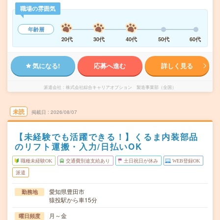
職場の雰囲気
年齢層
20代
30代
40代
50代
60代
気になる!
応募へ進む
詳しく見る
派遣会社
株式会社綜合キャリアオプション 製造事業部（全国）
未読
掲載日
2026/08/07
【未経験でも活躍できる！】くるま内装部品
のリフト運搬・入力/日払いOK
職種未経験OK
交通費別途支給あり
土日祝日が休み
WEB登録OK
派遣
愛知県豊田市
勤務地
猿投駅から車15分
月～金
曜日頻度