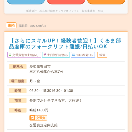
派遣会社
株式会社綜合キャリアオプション 製造事業部（全国）
未読
掲載日
2026/08/08
【さらにスキルUP！経験者歓迎！】くるま部
品倉庫のフォークリフト運搬/日払いOK
交通費別途支給あり
土日祝日が休み
WEB登録OK
派遣
愛知県豊田市
勤務地
三河八橋駅から車7分
月～金
曜日頻度
06:30～15:3016:30～01:30
時間
長期でお仕事できる方、大歓迎！
期間
時給1400円
時給
交通費
交通費規定内支給