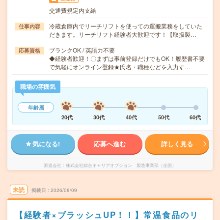
交通費規定内支給
冷蔵倉庫内でリーチリフトを使っての運搬業務をしていた
仕事内容
だきます。リーチリフト経験者大歓迎です！【取扱製…
ブランクOK / 英語力不要
応募資格
◆経験者歓迎！〇まずは事前登録だけでもOK！履歴書不要
で気軽にオンライン登録★氏名・職種などを入力す…
職場の雰囲気
年齢層
20代
30代
40代
50代
60代
気になる!
応募へ進む
詳しく見る
派遣会社
株式会社綜合キャリアオプション 製造事業部（全国）
未読
掲載日
2026/08/09
【経験者×ブラッシュUP！！】常温食品のリ