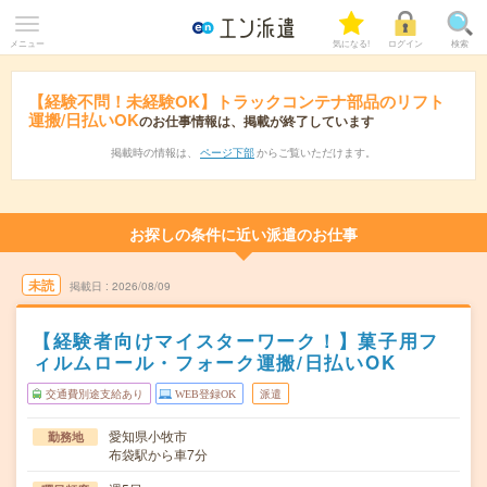
メニュー
気になる!
ログイン
検索
【経験不問！未経験OK】トラックコンテナ部品のリフト
運搬/日払いOK
のお仕事情報は、掲載が終了しています
掲載時の情報は、
ページ下部
からご覧いただけます。
お探しの条件に近い派遣のお仕事
未読
掲載日
2026/08/09
【経験者向けマイスターワーク！】菓子用フ
ィルムロール・フォーク運搬/日払いOK
交通費別途支給あり
WEB登録OK
派遣
愛知県小牧市
勤務地
布袋駅から車7分