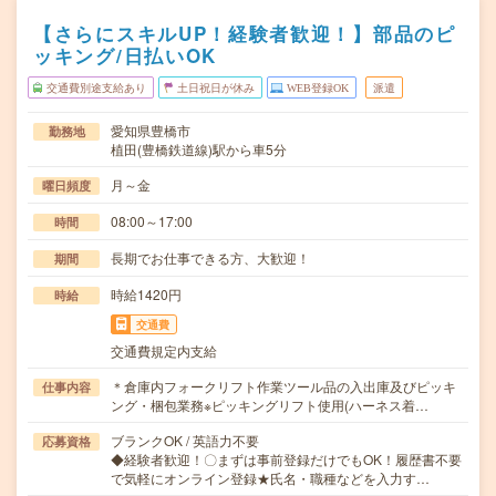
【さらにスキルUP！経験者歓迎！】部品のピ
ッキング/日払いOK
交通費別途支給あり
土日祝日が休み
WEB登録OK
派遣
愛知県豊橋市
勤務地
植田(豊橋鉄道線)駅から車5分
月～金
曜日頻度
08:00～17:00
時間
長期でお仕事できる方、大歓迎！
期間
時給1420円
時給
交通費
交通費規定内支給
＊倉庫内フォークリフト作業ツール品の入出庫及びピッキ
仕事内容
ング・梱包業務※ピッキングリフト使用(ハーネス着…
ブランクOK / 英語力不要
応募資格
◆経験者歓迎！〇まずは事前登録だけでもOK！履歴書不要
で気軽にオンライン登録★氏名・職種などを入力す…