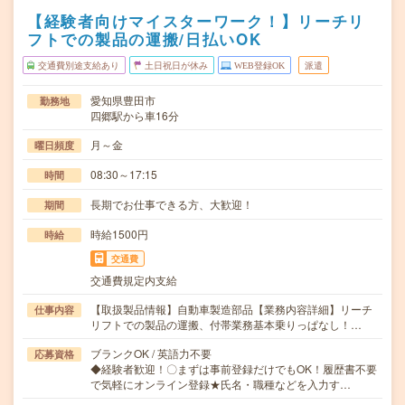
【経験者向けマイスターワーク！】リーチリ
フトでの製品の運搬/日払いOK
交通費別途支給あり
土日祝日が休み
WEB登録OK
派遣
愛知県豊田市
勤務地
四郷駅から車16分
月～金
曜日頻度
08:30～17:15
時間
長期でお仕事できる方、大歓迎！
期間
時給1500円
時給
交通費
交通費規定内支給
【取扱製品情報】自動車製造部品【業務内容詳細】リーチ
仕事内容
リフトでの製品の運搬、付帯業務基本乗りっぱなし！…
ブランクOK / 英語力不要
応募資格
◆経験者歓迎！〇まずは事前登録だけでもOK！履歴書不要
で気軽にオンライン登録★氏名・職種などを入力す…