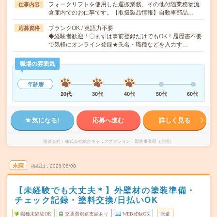
フォークリフトを使用した運搬業務、その他付随業務物流
仕事内容
倉庫内でのお仕事です。【取扱製品情報】自動車部品…
ブランクOK / 英語力不要
応募資格
◆経験者歓迎！〇まずは事前登録だけでもOK！履歴書不要
で気軽にオンライン登録★氏名・職種などを入力す…
職場の雰囲気
年齢層
20代
30代
40代
50代
60代
気になる!
応募へ進む
詳しく見る
派遣会社
株式会社綜合キャリアオプション 製造事業部（全国）
未読
掲載日
2026/08/08
【未経験でも大丈夫＊】外壁材の塗装準備・
チェック記録・塗料交換/日払いOK
職種未経験OK
交通費別途支給あり
WEB登録OK
派遣