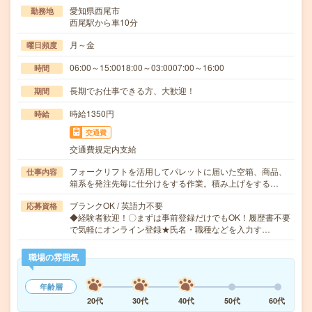
愛知県西尾市
勤務地
西尾駅から車10分
月～金
曜日頻度
06:00～15:0018:00～03:0007:00～16:00
時間
長期でお仕事できる方、大歓迎！
期間
時給1350円
時給
交通費
交通費規定内支給
フォークリフトを活用してパレットに届いた空箱、商品、
仕事内容
箱系を発注先毎に仕分けをする作業。積み上げをする…
ブランクOK / 英語力不要
応募資格
◆経験者歓迎！〇まずは事前登録だけでもOK！履歴書不要
で気軽にオンライン登録★氏名・職種などを入力す…
職場の雰囲気
年齢層
20代
30代
40代
50代
60代