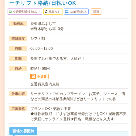
ーチリフト格納/日払いOK
交通費別途支給あり
残業なし
WEB登録OK
派遣
愛知県みよし市
勤務地
米野木駅から車13分
シフト制
曜日頻度
06:00～12:00
時間
長期でお仕事できる方、大歓迎！
期間
時給1400円
時給
交通費
交通費規定内支給
リーチリフトでのカップラーメン、お菓子、ジュース、酒
仕事内容
などの商品の格納作業8割ほどはリーチリフトでの作…
ブランクOK / 英語力不要
応募資格
◆経験者歓迎！〇まずは事前登録だけでもOK！履歴書不要
で気軽にオンライン登録★氏名・職種などを入力す…
職場の雰囲気