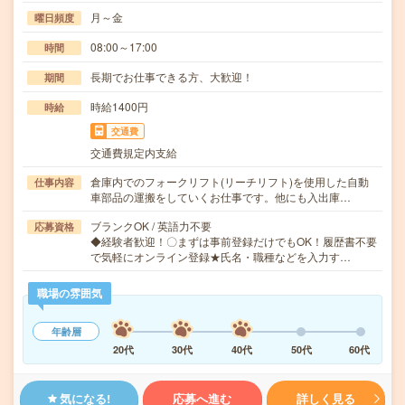
月～金
曜日頻度
08:00～17:00
時間
長期でお仕事できる方、大歓迎！
期間
時給1400円
時給
交通費
交通費規定内支給
倉庫内でのフォークリフト(リーチリフト)を使用した自動
仕事内容
車部品の運搬をしていくお仕事です。他にも入出庫…
ブランクOK / 英語力不要
応募資格
◆経験者歓迎！〇まずは事前登録だけでもOK！履歴書不要
で気軽にオンライン登録★氏名・職種などを入力す…
職場の雰囲気
年齢層
20代
30代
40代
50代
60代
気になる!
応募へ進む
詳しく見る