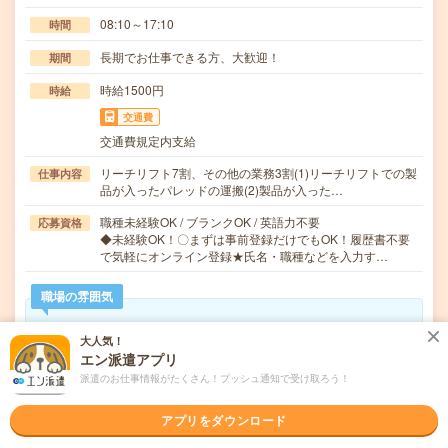
08:10～17:10
時間
長期でお仕事できる方、大歓迎！
期間
時給1500円
時給
交通費
交通費規定内支給
リーチリフト7割、その他の業務3割(1)リーチリフトでの製
仕事内容
品が入ったパレッドの運搬(2)製品が入った…
職種未経験OK / ブランクOK / 英語力不要
応募資格
◆未経験OK！〇まずは事前登録だけでもOK！履歴書不要
で気軽にオンライン登録★氏名・職種などを入力す…
職場の雰囲気
年齢層
大人気！
エン派遣アプリ
20代
30代
40代
50代
60代
派遣のお仕事情報がたくさん！プッシュ通知で受け取ろう！
気になる!
応募へ進む
詳しく見る
アプリをダウンロード