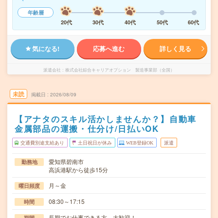
年齢層
20代
30代
40代
50代
60代
気になる!
応募へ進む
詳しく見る
派遣会社
株式会社綜合キャリアオプション 製造事業部（全国）
未読
掲載日
2026/08/09
【アナタのスキル活かしませんか？】自動車
金属部品の運搬・仕分け/日払いOK
交通費別途支給あり
土日祝日が休み
WEB登録OK
派遣
愛知県碧南市
勤務地
高浜港駅から徒歩15分
月～金
曜日頻度
08:30～17:15
時間
長期でお仕事できる方、大歓迎！
期間