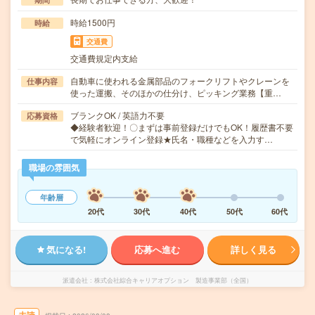
時給1500円
時給
交通費
交通費規定内支給
自動車に使われる金属部品のフォークリフトやクレーンを
仕事内容
使った運搬、そのほかの仕分け、ピッキング業務【重…
ブランクOK / 英語力不要
応募資格
◆経験者歓迎！〇まずは事前登録だけでもOK！履歴書不要
で気軽にオンライン登録★氏名・職種などを入力す…
職場の雰囲気
年齢層
20代
30代
40代
50代
60代
気になる!
応募へ進む
詳しく見る
派遣会社
株式会社綜合キャリアオプション 製造事業部（全国）