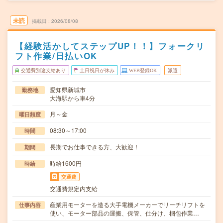
未読
掲載日
2026/08/08
【経験活かしてステップUP！！】フォークリ
フト作業/日払いOK
交通費別途支給あり
土日祝日が休み
WEB登録OK
派遣
愛知県新城市
勤務地
大海駅から車4分
月～金
曜日頻度
08:30～17:00
時間
長期でお仕事できる方、大歓迎！
期間
時給1600円
時給
交通費
交通費規定内支給
産業用モーターを造る大手電機メーカーでリーチリフトを
仕事内容
使い、モーター部品の運搬、保管、仕分け、梱包作業…