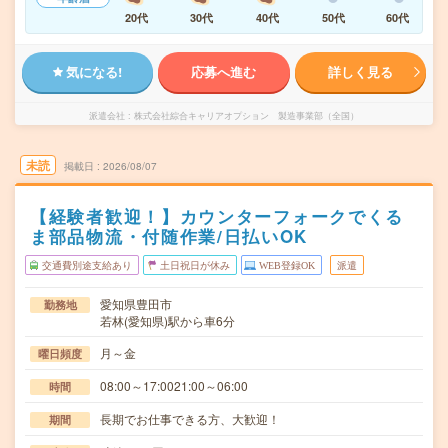
20代
30代
40代
50代
60代
気になる!
応募へ進む
詳しく見る
派遣会社
株式会社綜合キャリアオプション 製造事業部（全国）
未読
掲載日
2026/08/07
【経験者歓迎！】カウンターフォークでくる
ま部品物流・付随作業/日払いOK
交通費別途支給あり
土日祝日が休み
WEB登録OK
派遣
愛知県豊田市
勤務地
若林(愛知県)駅から車6分
月～金
曜日頻度
08:00～17:0021:00～06:00
時間
長期でお仕事できる方、大歓迎！
期間