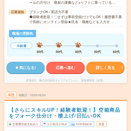
ールの片付け、廃材の運搬など※リフトに乗っている…
ブランクOK / 英語力不要
応募資格
◆経験者歓迎！〇まずは事前登録だけでもOK！履歴書不要
で気軽にオンライン登録★氏名・職種などを入力す…
職場の雰囲気
年齢層
20代
30代
40代
50代
60代
気になる!
応募へ進む
詳しく見る
派遣会社
株式会社綜合キャリアオプション 製造事業部（全国）
未読
掲載日
2026/08/09
【さらにスキルUP！経験者歓迎！】空箱商品
をフォーク仕分け・積上げ/日払いOK
交通費別途支給あり
土日祝日が休み
WEB登録OK
派遣