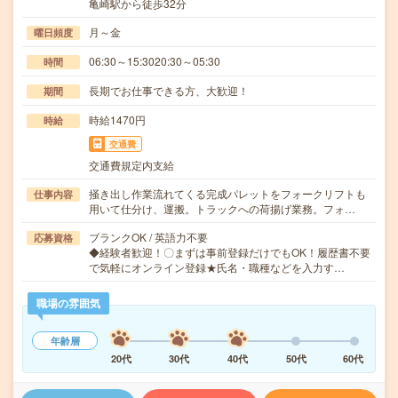
亀崎駅から徒歩32分
月～金
曜日頻度
06:30～15:3020:30～05:30
時間
長期でお仕事できる方、大歓迎！
期間
時給1470円
時給
交通費
交通費規定内支給
掻き出し作業流れてくる完成パレットをフォークリフトも
仕事内容
用いて仕分け、運搬。トラックへの荷揚げ業務。フォ…
ブランクOK / 英語力不要
応募資格
◆経験者歓迎！〇まずは事前登録だけでもOK！履歴書不要
で気軽にオンライン登録★氏名・職種などを入力す…
職場の雰囲気
年齢層
20代
30代
40代
50代
60代