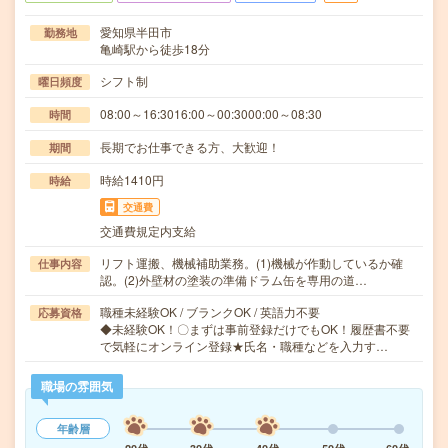
愛知県半田市
勤務地
亀崎駅から徒歩18分
シフト制
曜日頻度
08:00～16:3016:00～00:3000:00～08:30
時間
長期でお仕事できる方、大歓迎！
期間
時給1410円
時給
交通費
交通費規定内支給
リフト運搬、機械補助業務。(1)機械が作動しているか確
仕事内容
認。(2)外壁材の塗装の準備ドラム缶を専用の道…
職種未経験OK / ブランクOK / 英語力不要
応募資格
◆未経験OK！〇まずは事前登録だけでもOK！履歴書不要
で気軽にオンライン登録★氏名・職種などを入力す…
職場の雰囲気
年齢層