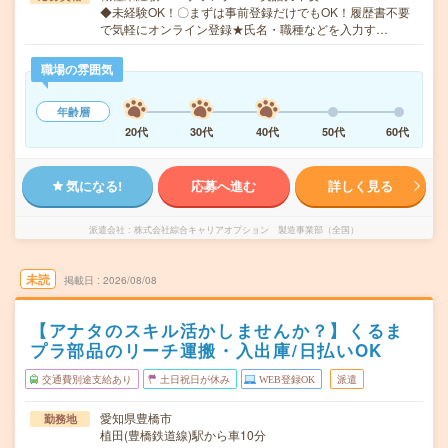
◆未経験OK！〇まずは事前登録だけでもOK！履歴書不要
で気軽にオンライン登録★氏名・職種などを入力す…
職場の雰囲気
年齢層
20代
30代
40代
50代
60代
気になる!
応募へ進む
詳しく見る
派遣会社
株式会社綜合キャリアオプション 製造事業部（全国）
未読
掲載日
2026/08/08
【アナタのスキル活かしませんか？】くるま
プラ部品のリーチ運搬・入出庫/日払いOK
交通費別途支給あり
土日祝日が休み
WEB登録OK
派遣
愛知県豊橋市
勤務地
植田(豊橋鉄道線)駅から車10分