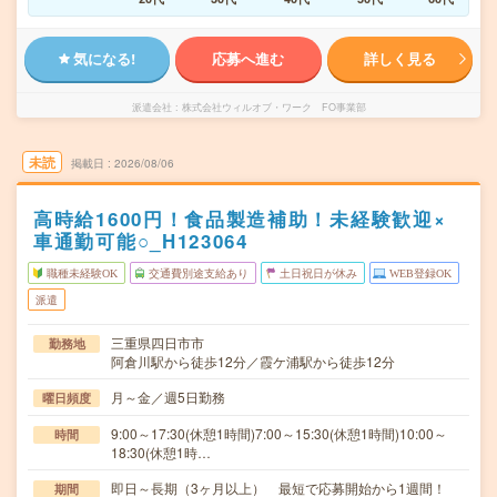
気になる!
応募へ進む
詳しく見る
派遣会社
株式会社ウィルオブ・ワーク FO事業部
未読
掲載日
2026/08/06
高時給1600円！食品製造補助！未経験歓迎×
車通勤可能○_H123064
職種未経験OK
交通費別途支給あり
土日祝日が休み
WEB登録OK
派遣
三重県四日市市
勤務地
阿倉川駅から徒歩12分／霞ケ浦駅から徒歩12分
月～金／週5日勤務
曜日頻度
9:00～17:30(休憩1時間)7:00～15:30(休憩1時間)10:00～
時間
18:30(休憩1時…
即日～長期（3ヶ月以上） 最短で応募開始から1週間！
期間