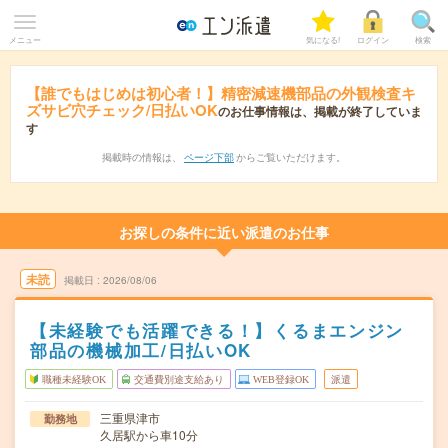
メニュー
気になる!
ログイン
検索
【誰でもはじめは初心者！】精密減速機部品の外観検査キ
ズサビ穴チェック/日払いOK
のお仕事情報は、掲載が終了していま
す
掲載時の情報は、
ページ下部
からご覧いただけます。
お探しの条件に近い派遣のお仕事
未読
掲載日
2026/08/06
【未経験でも活躍できる！】くるまエンジン
部品の機械加工/日払いOK
職種未経験OK
交通費別途支給あり
WEB登録OK
派遣
三重県津市
勤務地
久居駅から車10分