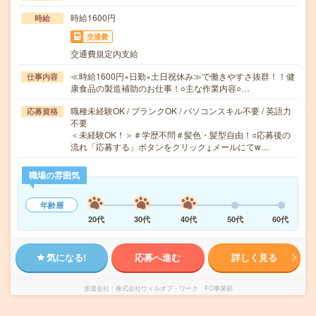
時給1600円
時給
交通費
交通費規定内支給
≪時給1600円×日勤×土日祝休み≫で働きやすさ抜群！！健
仕事内容
康食品の製造補助のお仕事！○主な作業内容○…
職種未経験OK / ブランクOK / パソコンスキル不要 / 英語力
応募資格
不要
＜未経験OK！＞＃学歴不問＃髪色・髪型自由！○応募後の
流れ「応募する」ボタンをクリック↓メールにてw…
職場の雰囲気
年齢層
20代
30代
40代
50代
60代
気になる!
応募へ進む
詳しく見る
派遣会社
株式会社ウィルオブ・ワーク FO事業部