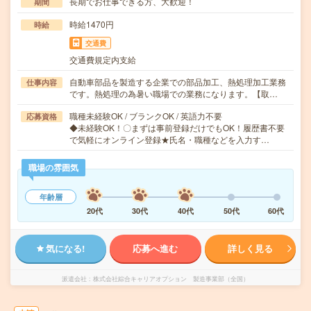
長期でお仕事できる方、大歓迎！
期間
時給1470円
時給
交通費
交通費規定内支給
自動車部品を製造する企業での部品加工、熱処理加工業務
仕事内容
です。熱処理の為暑い職場での業務になります。【取…
職種未経験OK / ブランクOK / 英語力不要
応募資格
◆未経験OK！〇まずは事前登録だけでもOK！履歴書不要
で気軽にオンライン登録★氏名・職種などを入力す…
職場の雰囲気
年齢層
20代
30代
40代
50代
60代
気になる!
応募へ進む
詳しく見る
派遣会社
株式会社綜合キャリアオプション 製造事業部（全国）