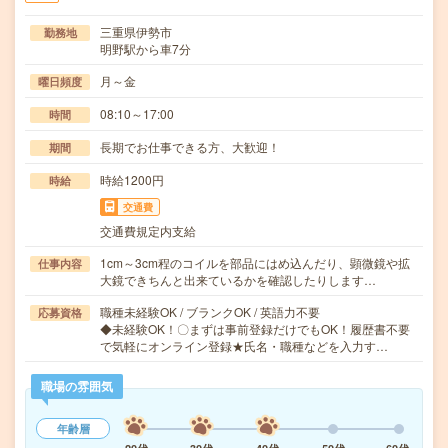
三重県伊勢市
勤務地
明野駅から車7分
月～金
曜日頻度
08:10～17:00
時間
長期でお仕事できる方、大歓迎！
期間
時給1200円
時給
交通費
交通費規定内支給
1cm～3cm程のコイルを部品にはめ込んだり、顕微鏡や拡
仕事内容
大鏡できちんと出来ているかを確認したりします…
職種未経験OK / ブランクOK / 英語力不要
応募資格
◆未経験OK！〇まずは事前登録だけでもOK！履歴書不要
で気軽にオンライン登録★氏名・職種などを入力す…
職場の雰囲気
年齢層