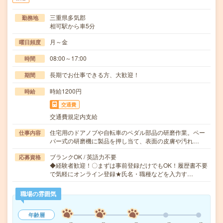
三重県多気郡
勤務地
相可駅から車5分
月～金
曜日頻度
08:00～17:00
時間
長期でお仕事できる方、大歓迎！
期間
時給1200円
時給
交通費
交通費規定内支給
住宅用のドアノブや自転車のペダル部品の研磨作業。ペー
仕事内容
パー式の研磨機に製品を押し当て、表面の皮膚や汚れ…
ブランクOK / 英語力不要
応募資格
◆経験者歓迎！〇まずは事前登録だけでもOK！履歴書不要
で気軽にオンライン登録★氏名・職種などを入力す…
職場の雰囲気
年齢層