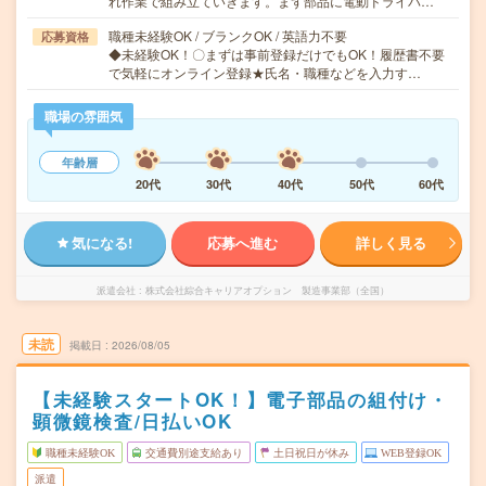
れ作業で組み立ていきます。まず部品に電動ドライバ…
職種未経験OK / ブランクOK / 英語力不要
応募資格
◆未経験OK！〇まずは事前登録だけでもOK！履歴書不要
で気軽にオンライン登録★氏名・職種などを入力す…
職場の雰囲気
年齢層
20代
30代
40代
50代
60代
気になる!
応募へ進む
詳しく見る
派遣会社
株式会社綜合キャリアオプション 製造事業部（全国）
未読
掲載日
2026/08/05
【未経験スタートOK！】電子部品の組付け・
顕微鏡検査/日払いOK
職種未経験OK
交通費別途支給あり
土日祝日が休み
WEB登録OK
派遣