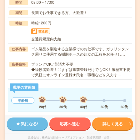
08:00～17:00
時間
長期でお仕事できる方、大歓迎！
期間
時給1200円
時給
交通費
交通費規定内支給
ゴム製品を製造する企業様でのお仕事です。ガソリンタン
仕事内容
ク周りに使用する樹脂ホースの組立の工程をお任せし…
ブランクOK / 英語力不要
応募資格
◆経験者歓迎！〇まずは事前登録だけでもOK！履歴書不要
で気軽にオンライン登録★氏名・職種などを入力す…
職場の雰囲気
年齢層
20代
30代
40代
50代
60代
気になる!
応募へ進む
詳しく見る
派遣会社
株式会社綜合キャリアオプション 製造事業部（全国）