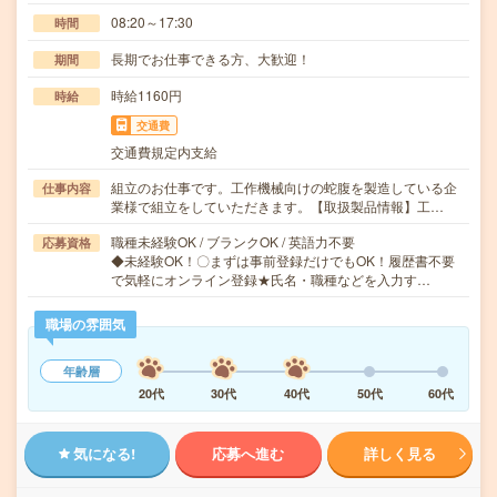
08:20～17:30
時間
長期でお仕事できる方、大歓迎！
期間
時給1160円
時給
交通費
交通費規定内支給
組立のお仕事です。工作機械向けの蛇腹を製造している企
仕事内容
業様で組立をしていただきます。【取扱製品情報】工…
職種未経験OK / ブランクOK / 英語力不要
応募資格
◆未経験OK！〇まずは事前登録だけでもOK！履歴書不要
で気軽にオンライン登録★氏名・職種などを入力す…
職場の雰囲気
年齢層
20代
30代
40代
50代
60代
気になる!
応募へ進む
詳しく見る