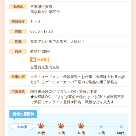
三重県伊賀市
勤務地
美旗駅から車20分
月～金
曜日頻度
09:00～17:30
時間
長期でお仕事できる方、大歓迎！
期間
時給1130円
時給
交通費
交通費規定内支給
≪アミューズメント機器製造のお仕事！未経験大歓迎≫誰
仕事内容
もが知るゲームメーカーの工場内で製品の組手業務を…
職種未経験OK / ブランクOK / 英語力不要
応募資格
◆未経験OK！〇まずは事前登録だけでもOK！履歴書不要
で気軽にオンライン登録★氏名・職種などを入力す…
職場の雰囲気
年齢層
20代
30代
40代
50代
60代