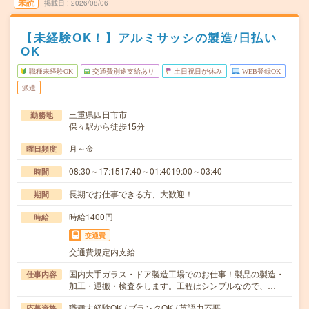
未読
掲載日
2026/08/06
【未経験OK！】アルミサッシの製造/日払い
OK
職種未経験OK
交通費別途支給あり
土日祝日が休み
WEB登録OK
派遣
三重県四日市市
勤務地
保々駅から徒歩15分
月～金
曜日頻度
08:30～17:1517:40～01:4019:00～03:40
時間
長期でお仕事できる方、大歓迎！
期間
時給1400円
時給
交通費
交通費規定内支給
国内大手ガラス・ドア製造工場でのお仕事！製品の製造・
仕事内容
加工・運搬・検査をします。工程はシンプルなので、…
職種未経験OK / ブランクOK / 英語力不要
応募資格