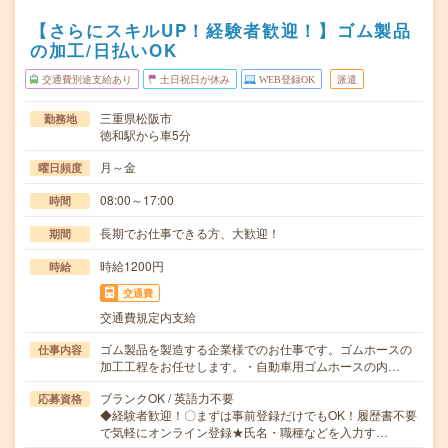
【さらにスキルUP！経験者歓迎！】ゴム製品
の加工/日払いOK
交通費別途支給あり
土日祝日が休み
WEB登録OK
派遣
三重県松阪市
勤務地
徳和駅から車5分
月～金
曜日頻度
08:00～17:00
時間
長期でお仕事できる方、大歓迎！
期間
時給1200円
時給
交通費
交通費規定内支給
ゴム製品を製造する企業様でのお仕事です。ゴムホースの
仕事内容
加工工程をお任せします。・自動車用ゴムホースの内…
ブランクOK / 英語力不要
応募資格
◆経験者歓迎！〇まずは事前登録だけでもOK！履歴書不要
で気軽にオンライン登録★氏名・職種などを入力す…