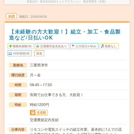
派遣会社
株式会社綜合キャリアオプション 製造事業部（全国）
未読
掲載日
2026/08/05
【未経験の方大歓迎！】組立・加工・食品製
造など/日払いOK
職種未経験OK
交通費別途支給あり
土日祝日が休み
残業なし
WEB登録OK
派遣
三重県津市
勤務地
月～金
曜日頻度
08:45～17:20
時間
長期でお仕事できる方、大歓迎！
期間
時給1200円
時給
交通費
交通費規定内支給
リモコンや電気スイッチの組立作業。基本的に1人での流
仕事内容