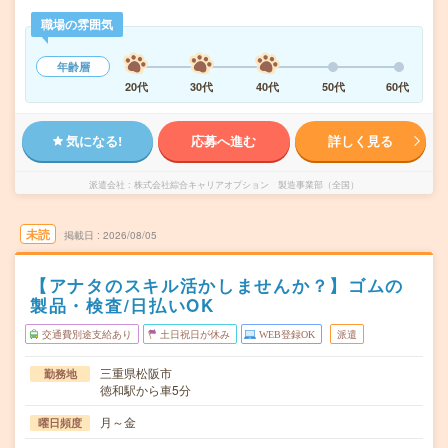
職場の雰囲気
年齢層
20代
30代
40代
50代
60代
気になる!
応募へ進む
詳しく見る
派遣会社
株式会社綜合キャリアオプション 製造事業部（全国）
未読
掲載日
2026/08/05
【アナタのスキル活かしませんか？】ゴムの
製品・検査/日払いOK
交通費別途支給あり
土日祝日が休み
WEB登録OK
派遣
三重県松阪市
勤務地
徳和駅から車5分
月～金
曜日頻度