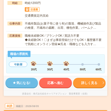
時給1200円
時給
交通費
交通費規定内支給
不織布製品(お菓子等に使う布)の製造、機械操作及び製品
仕事内容
の検査、不織布の裁断、出荷、梱包作業。バームク…
職種未経験OK / ブランクOK / 英語力不要
応募資格
◆未経験OK！〇まずは事前登録だけでもOK！履歴書不要
で気軽にオンライン登録★氏名・職種などを入力す…
職場の雰囲気
年齢層
20代
30代
40代
50代
60代
気になる!
応募へ進む
詳しく見る
派遣会社
株式会社綜合キャリアオプション 製造事業部（全国）
未読
掲載日
2026/08/05