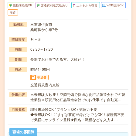
職種未経験OK
交通費別途支給あり
土日祝日が休み
WEB登録OK
派遣
三重県伊賀市
勤務地
桑町駅から車7分
月～金
曜日頻度
08:30～17:30
時間
長期でお仕事できる方、大歓迎！
期間
時給1400円
時給
交通費
交通費規定内支給
≪未経験大歓迎！空調完備で快適な化粧品製造会社での製
仕事内容
造業務≫頭髪用化粧品製造会社でのお仕事です自動充…
職種未経験OK / ブランクOK / 英語力不要
応募資格
◆未経験OK！〇まずは事前登録だけでもOK！履歴書不要
で気軽にオンライン登録★氏名・職種などを入力す…
職場の雰囲気