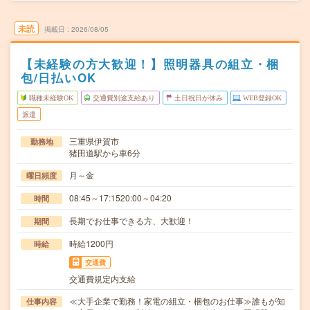
未読
掲載日
2026/08/05
【未経験の方大歓迎！】照明器具の組立・梱
包/日払いOK
職種未経験OK
交通費別途支給あり
土日祝日が休み
WEB登録OK
派遣
三重県伊賀市
勤務地
猪田道駅から車6分
月～金
曜日頻度
08:45～17:1520:00～04:20
時間
長期でお仕事できる方、大歓迎！
期間
時給1200円
時給
交通費
交通費規定内支給
≪大手企業で勤務！家電の組立・梱包のお仕事≫誰もが知
仕事内容