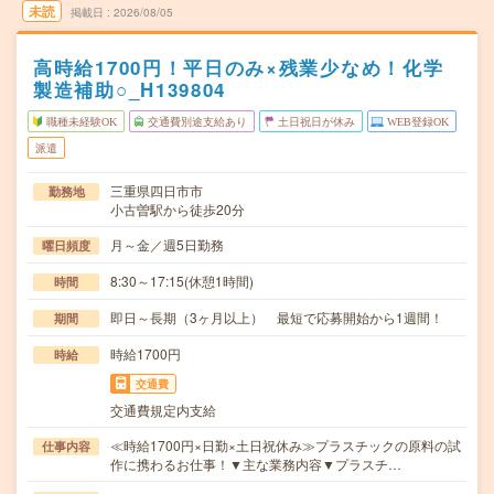
未読
掲載日
2026/08/05
高時給1700円！平日のみ×残業少なめ！化学
製造補助○_H139804
職種未経験OK
交通費別途支給あり
土日祝日が休み
WEB登録OK
派遣
三重県四日市市
勤務地
小古曽駅から徒歩20分
月～金／週5日勤務
曜日頻度
8:30～17:15(休憩1時間)
時間
即日～長期（3ヶ月以上） 最短で応募開始から1週間！
期間
時給1700円
時給
交通費
交通費規定内支給
≪時給1700円×日勤×土日祝休み≫プラスチックの原料の試
仕事内容
作に携わるお仕事！▼主な業務内容▼プラスチ…