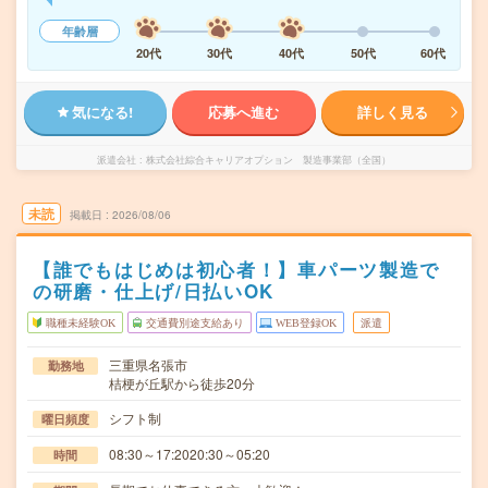
年齢層
20代
30代
40代
50代
60代
気になる!
応募へ進む
詳しく見る
派遣会社
株式会社綜合キャリアオプション 製造事業部（全国）
未読
掲載日
2026/08/06
【誰でもはじめは初心者！】車パーツ製造で
の研磨・仕上げ/日払いOK
職種未経験OK
交通費別途支給あり
WEB登録OK
派遣
三重県名張市
勤務地
桔梗が丘駅から徒歩20分
シフト制
曜日頻度
08:30～17:2020:30～05:20
時間