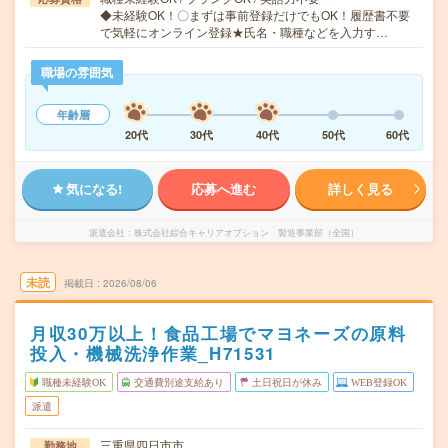
◆未経験OK！〇まずは事前登録だけでもOK！履歴書不要
で気軽にオンライン登録★氏名・職種などを入力す…
職場の雰囲気
年齢層
20代
30代
40代
50代
60代
気になる!
応募へ進む
詳しく見る
派遣会社
株式会社綜合キャリアオプション 製造事業部（全国）
未読
掲載日
2026/08/06
月収30万以上！食品工場でマヨネーズの原料
投入・機械洗浄作業_H71531
職種未経験OK
交通費別途支給あり
土日祝日が休み
WEB登録OK
派遣
三重県四日市市
勤務地