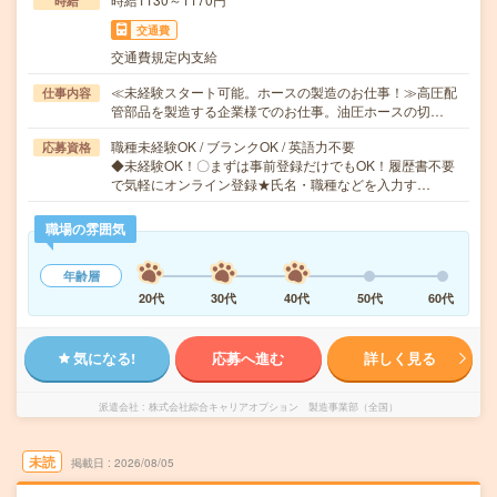
時給
交通費
交通費規定内支給
≪未経験スタート可能。ホースの製造のお仕事！≫高圧配
仕事内容
管部品を製造する企業様でのお仕事。油圧ホースの切…
職種未経験OK / ブランクOK / 英語力不要
応募資格
◆未経験OK！〇まずは事前登録だけでもOK！履歴書不要
で気軽にオンライン登録★氏名・職種などを入力す…
職場の雰囲気
年齢層
20代
30代
40代
50代
60代
気になる!
応募へ進む
詳しく見る
派遣会社
株式会社綜合キャリアオプション 製造事業部（全国）
未読
掲載日
2026/08/05