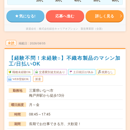
20代
30代
40代
50代
60代
気になる!
応募へ進む
詳しく見る
派遣会社
株式会社綜合キャリアオプション 製造事業部（全国）
未読
掲載日
2026/08/05
【経験不問！未経験○】不織布製品のマシン加
工/日払いOK
職種未経験OK
交通費別途支給あり
土日祝日が休み
残業なし
WEB登録OK
派遣
三重県いなべ市
勤務地
梅戸井駅から徒歩13分
月～金
曜日頻度
08:45～17:45
時間
長期でお仕事できる方、大歓迎！
期間