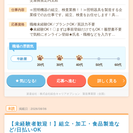
≪照明機器の組立、検査業務！！≫照明器具を製造する企
仕事内容
業様でのお仕事です。組立、検査をお任せします！具…
職種未経験OK / ブランクOK / 英語力不要
応募資格
◆未経験OK！〇まずは事前登録だけでもOK！履歴書不要
で気軽にオンライン登録★氏名・職種などを入力す…
職場の雰囲気
年齢層
20代
30代
40代
50代
60代
気になる!
応募へ進む
詳しく見る
派遣会社
株式会社綜合キャリアオプション 製造事業部（全国）
未読
掲載日
2026/08/06
【未経験者歓迎！】組立・加工・食品製造な
ど/日払いOK