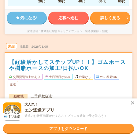
20代
30代
40代
50代
60代
気になる!
応募へ進む
詳しく見る
派遣会社
株式会社綜合キャリアオプション 製造事業部（全国）
未読
掲載日
2026/08/05
【経験活かしてステップUP！！】ゴムホース
や樹脂ホースの加工/日払いOK
交通費別途支給あり
土日祝日が休み
残業なし
WEB登録OK
派遣
三重県松阪市
勤務地
相可駅から車5分
大人気！
エン派遣アプリ
月～金
曜日頻度
派遣のお仕事情報がたくさん！プッシュ通知で受け取ろう！
08:00～17:00
時間
アプリをダウンロード
長期でお仕事できる方、大歓迎！
期間