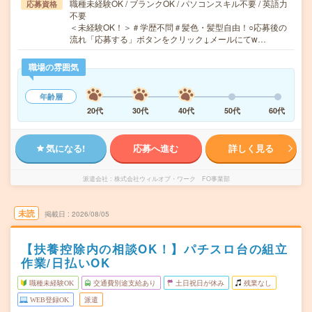
職種未経験OK / ブランクOK / パソコンスキル不要 / 英語力
応募資格
不要
＜未経験OK！＞＃学歴不問＃髪色・髪型自由！○応募後の
流れ「応募する」ボタンをクリック↓メールにてw…
職場の雰囲気
年齢層
20代
30代
40代
50代
60代
気になる!
応募へ進む
詳しく見る
派遣会社
株式会社ウィルオブ・ワーク FO事業部
未読
掲載日
2026/08/05
【扶養控除内の相談OK！】パチスロ台の組立
作業/日払いOK
職種未経験OK
交通費別途支給あり
土日祝日が休み
残業なし
WEB登録OK
派遣