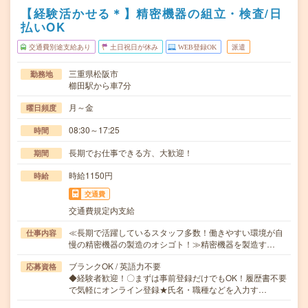
【経験活かせる＊】精密機器の組立・検査/日
払いOK
交通費別途支給あり
土日祝日が休み
WEB登録OK
派遣
三重県松阪市
勤務地
櫛田駅から車7分
月～金
曜日頻度
08:30～17:25
時間
長期でお仕事できる方、大歓迎！
期間
時給1150円
時給
交通費
交通費規定内支給
≪長期で活躍しているスタッフ多数！働きやすい環境が自
仕事内容
慢の精密機器の製造のオシゴト！≫精密機器を製造す…
ブランクOK / 英語力不要
応募資格
◆経験者歓迎！〇まずは事前登録だけでもOK！履歴書不要
で気軽にオンライン登録★氏名・職種などを入力す…