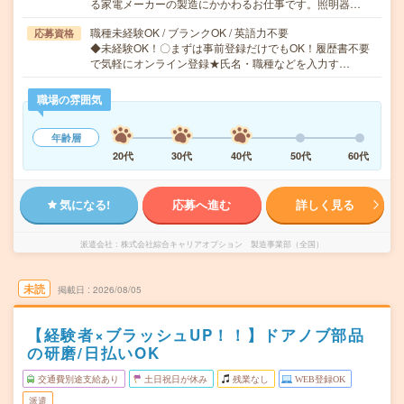
る家電メーカーの製造にかかわるお仕事です。照明器…
職種未経験OK / ブランクOK / 英語力不要
応募資格
◆未経験OK！〇まずは事前登録だけでもOK！履歴書不要
で気軽にオンライン登録★氏名・職種などを入力す…
職場の雰囲気
年齢層
20代
30代
40代
50代
60代
気になる!
応募へ進む
詳しく見る
派遣会社
株式会社綜合キャリアオプション 製造事業部（全国）
未読
掲載日
2026/08/05
【経験者×ブラッシュUP！！】ドアノブ部品
の研磨/日払いOK
交通費別途支給あり
土日祝日が休み
残業なし
WEB登録OK
派遣