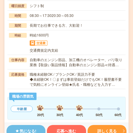
シフト制
曜日頻度
08:30～17:3020:30～05:30
時間
長期でお仕事できる方、大歓迎！
期間
時給1600円
時給
交通費
交通費規定内支給
自動車のエンジン部品、加工機のオペレーター、バリ取り
仕事内容
業務【取扱い製品情報】自動車のエンジン部品≪待遇…
職種未経験OK / ブランクOK / 英語力不要
応募資格
◆未経験OK！〇まずは事前登録だけでもOK！履歴書不要
で気軽にオンライン登録★氏名・職種などを入力す…
職場の雰囲気
年齢層
20代
30代
40代
50代
60代
気になる!
応募へ進む
詳しく見る