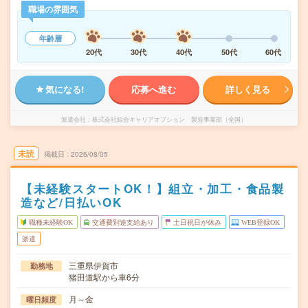
職場の雰囲気
年齢層
20代
30代
40代
50代
60代
気になる!
応募へ進む
詳しく見る
派遣会社
株式会社綜合キャリアオプション 製造事業部（全国）
未読
掲載日
2026/08/05
【未経験スタートOK！】組立・加工・食品製
造など/日払いOK
職種未経験OK
交通費別途支給あり
土日祝日が休み
WEB登録OK
派遣
三重県伊賀市
勤務地
猪田道駅から車6分
月～金
曜日頻度