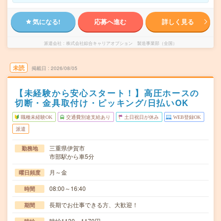
気になる!
応募へ進む
詳しく見る
派遣会社
株式会社綜合キャリアオプション 製造事業部（全国）
未読
掲載日
2026/08/05
【未経験から安心スタート！】高圧ホースの
切断・金具取付け・ピッキング/日払いOK
職種未経験OK
交通費別途支給あり
土日祝日が休み
WEB登録OK
派遣
三重県伊賀市
勤務地
市部駅から車5分
月～金
曜日頻度
08:00～16:40
時間
長期でお仕事できる方、大歓迎！
期間
時給1130～1170円