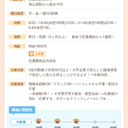
海山道駅から徒歩10分
月～金／週5日勤務
曜日頻度
8:00～16:45(休憩1時間)13:00～21:45(休憩1時間)22:00～
時間
6:45(休憩1時…
即日～長期（3ヶ月以上） 最短で応募開始から1週間！
期間
時給1800円
時給
交通費
交通費規定内支給
3交代勤務で月収30万以上！大手企業で安心した職場環境
仕事内容
で安定した収入を得ることができます！ー作業内容…
職種未経験OK / ブランクOK / パソコンスキル不要 / 英語力
応募資格
不要
＜未経験OK！＞＃学歴不問＃髪色・髪型自由！○応募後の
流れ「応募する」ボタンをクリック↓メールにてw…
職場の雰囲気
年齢層
20代
30代
40代
50代
60代