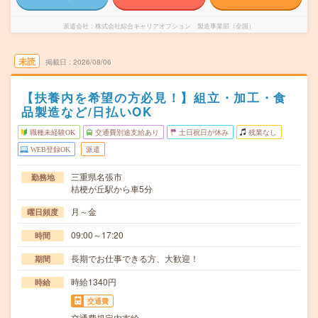
派遣会社
株式会社綜合キャリアオプション 製造事業部（全国）
未読
掲載日
2026/08/06
【扶養内を希望の方必見！】組立・加工・食
品製造など/日払いOK
職種未経験OK
交通費別途支給あり
土日祝日が休み
残業なし
WEB登録OK
派遣
三重県名張市
勤務地
桔梗が丘駅から車5分
月～金
曜日頻度
09:00～17:20
時間
長期でお仕事できる方、大歓迎！
期間
時給1340円
時給
交通費
交通費規定内支給