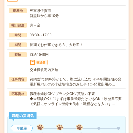
三重県伊賀市
勤務地
新堂駅から車10分
月～金
曜日頻度
08:30～17:00
時間
長期でお仕事できる方、大歓迎！
期間
時給1540円
時給
交通費
交通費規定内支給
鋳鋼(炉で鋼を溶かして、型に流し込む)≪半年間短期の発
仕事内容
電所用バルブの非破壊検査のお仕事！≫発電所用の…
職種未経験OK / ブランクOK / 英語力不要
応募資格
◆未経験OK！〇まずは事前登録だけでもOK！履歴書不要
で気軽にオンライン登録★氏名・職種などを入力す…
職場の雰囲気
年齢層