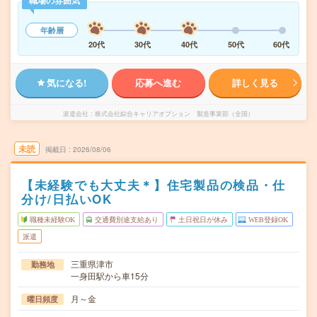
職場の雰囲気
年齢層
20代
30代
40代
50代
60代
気になる!
応募へ進む
詳しく見る
派遣会社
株式会社綜合キャリアオプション 製造事業部（全国）
未読
掲載日
2026/08/06
【未経験でも大丈夫＊】住宅製品の検品・仕
分け/日払いOK
職種未経験OK
交通費別途支給あり
土日祝日が休み
WEB登録OK
派遣
三重県津市
勤務地
一身田駅から車15分
月～金
曜日頻度