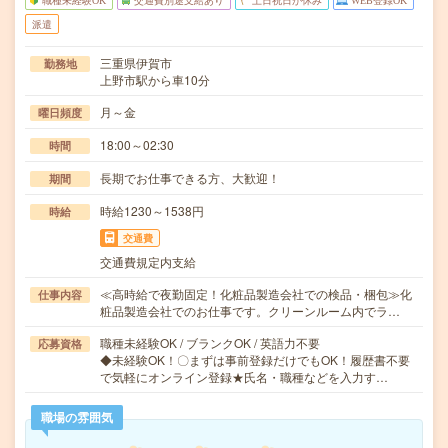
職種未経験OK
交通費別途支給あり
土日祝日が休み
WEB登録OK
派遣
三重県伊賀市
勤務地
上野市駅から車10分
月～金
曜日頻度
18:00～02:30
時間
長期でお仕事できる方、大歓迎！
期間
時給1230～1538円
時給
交通費
交通費規定内支給
≪高時給で夜勤固定！化粧品製造会社での検品・梱包≫化
仕事内容
粧品製造会社でのお仕事です。クリーンルーム内でラ…
職種未経験OK / ブランクOK / 英語力不要
応募資格
◆未経験OK！〇まずは事前登録だけでもOK！履歴書不要
で気軽にオンライン登録★氏名・職種などを入力す…
職場の雰囲気