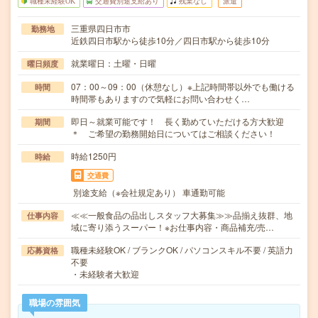
職種未経験OK
交通費別途支給あり
残業なし
派遣
三重県四日市市
勤務地
近鉄四日市駅から徒歩10分／四日市駅から徒歩10分
就業曜日：土曜・日曜
曜日頻度
07：00～09：00（休憩なし）※上記時間帯以外でも働ける
時間
時間帯もありますので気軽にお問い合わせく…
即日～就業可能です！ 長く勤めていただける方大歓迎
期間
＊ ご希望の勤務開始日についてはご相談ください！
時給1250円
時給
交通費
別途支給（※会社規定あり） 車通勤可能
≪≪一般食品の品出しスタッフ大募集≫≫品揃え抜群、地
仕事内容
域に寄り添うスーパー！※お仕事内容・商品補充/売…
職種未経験OK / ブランクOK / パソコンスキル不要 / 英語力
応募資格
不要
・未経験者大歓迎
職場の雰囲気