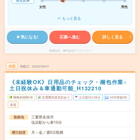
男女比率
女性
男性
もっと見る
気になる!
応募へ進む
詳しく見る
派遣会社
株式会社アンフィニー
未読
掲載日
2026/08/07
《未経験OK》日用品のチェック・梱包作業○
土日祝休み＆車通勤可能_H132210
職種未経験OK
交通費別途支給あり
土日祝日が休み
WEB登録OK
派遣
三重県名張市
勤務地
塩浜駅から車10分
月～金／週5日勤務
曜日頻度