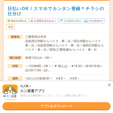
日払いOK！スマホでカンタン登録＊チラシの
仕分け
職種未経験OK
交通費別途支給あり
土日祝日が休み
WEB登録OK
派遣
三重県四日市市
勤務地
近鉄四日市駅からバイク・車---分／四日市駅からバイク・
車---分／近鉄富田駅からバイク・車---分／南四日市駅から
バイク・車---分／富田(三重県)駅からバイク・車---分
単発1日のみ～OK！
曜日頻度
＜1日3時間～OK！＞▼ 例えば… ▼15:00～18:0015:00～
時間
22:0017:00～22:…
1日だけの単発OK！ ＃8月～ ＃9月～
期間
大人気！
時給1,500円～1,875円
時給
エン派遣アプリ
交通費
派遣のお仕事情報がたくさん！プッシュ通知で受け取ろう！
■ 交通費規定内支給 ※派遣先による
アプリをダウンロード
＼チラシの仕分け／＜とってもシンプルなので未経験でも
仕事内容
安心！＞▼封入作業及び梱包▼雑誌や書籍などの仕分…