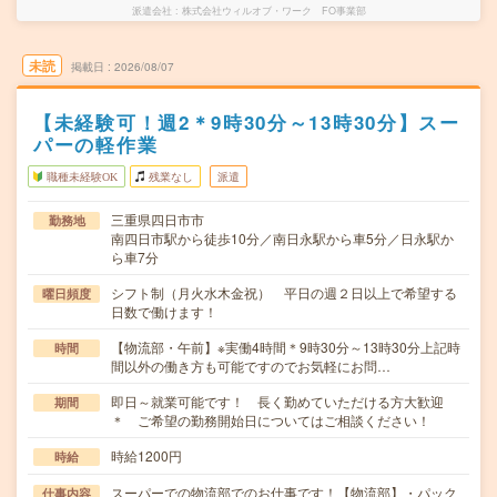
派遣会社
株式会社ウィルオブ・ワーク FO事業部
未読
掲載日
2026/08/07
【未経験可！週2＊9時30分～13時30分】スー
パーの軽作業
職種未経験OK
残業なし
派遣
三重県四日市市
勤務地
南四日市駅から徒歩10分／南日永駅から車5分／日永駅か
ら車7分
シフト制（月火水木金祝） 平日の週２日以上で希望する
曜日頻度
日数で働けます！
【物流部・午前】※実働4時間＊9時30分～13時30分上記時
時間
間以外の働き方も可能ですのでお気軽にお問…
即日～就業可能です！ 長く勤めていただける方大歓迎
期間
＊ ご希望の勤務開始日についてはご相談ください！
時給1200円
時給
スーパーでの物流部でのお仕事です！【物流部】・パック
仕事内容