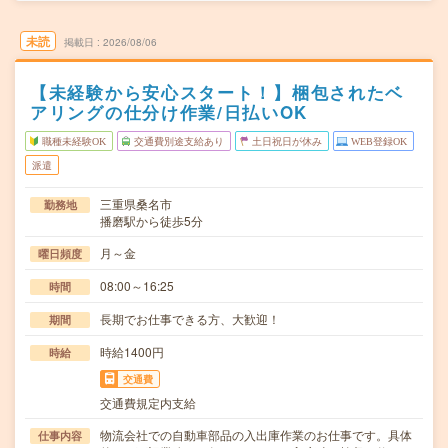
未読
掲載日
2026/08/06
【未経験から安心スタート！】梱包されたベ
アリングの仕分け作業/日払いOK
職種未経験OK
交通費別途支給あり
土日祝日が休み
WEB登録OK
派遣
三重県桑名市
勤務地
播磨駅から徒歩5分
月～金
曜日頻度
08:00～16:25
時間
長期でお仕事できる方、大歓迎！
期間
時給1400円
時給
交通費
交通費規定内支給
物流会社での自動車部品の入出庫作業のお仕事です。具体
仕事内容