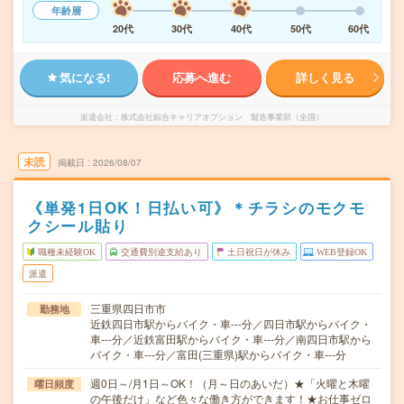
年齢層
20代
30代
40代
50代
60代
気になる!
応募へ進む
詳しく見る
派遣会社
株式会社綜合キャリアオプション 製造事業部（全国）
未読
掲載日
2026/08/07
《単発1日OK！日払い可》＊チラシのモクモ
クシール貼り
職種未経験OK
交通費別途支給あり
土日祝日が休み
WEB登録OK
派遣
三重県四日市市
勤務地
近鉄四日市駅からバイク・車---分／四日市駅からバイク・
車---分／近鉄富田駅からバイク・車---分／南四日市駅から
バイク・車---分／富田(三重県)駅からバイク・車---分
週0日～/月1日～OK！（月～日のあいだ）★「火曜と木曜
曜日頻度
の午後だけ」など色々な働き方ができます！★お仕事ゼロ