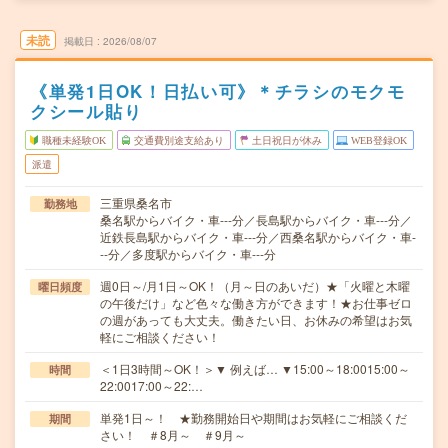
未読
掲載日
2026/08/07
《単発1日OK！日払い可》＊チラシのモクモ
クシール貼り
職種未経験OK
交通費別途支給あり
土日祝日が休み
WEB登録OK
派遣
三重県桑名市
勤務地
桑名駅からバイク・車---分／長島駅からバイク・車---分／
近鉄長島駅からバイク・車---分／西桑名駅からバイク・車-
--分／多度駅からバイク・車---分
週0日～/月1日～OK！（月～日のあいだ）★「火曜と木曜
曜日頻度
の午後だけ」など色々な働き方ができます！★お仕事ゼロ
の週があっても大丈夫。働きたい日、お休みの希望はお気
軽にご相談ください！
＜1日3時間～OK！＞▼ 例えば… ▼15:00～18:0015:00～
時間
22:0017:00～22:…
単発1日～！ ★勤務開始日や期間はお気軽にご相談くだ
期間
さい！ ＃8月～ ＃9月～