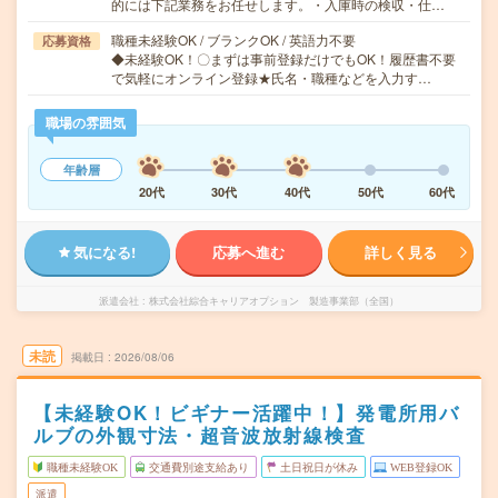
的には下記業務をお任せします。・入庫時の検収・仕…
職種未経験OK / ブランクOK / 英語力不要
応募資格
◆未経験OK！〇まずは事前登録だけでもOK！履歴書不要
で気軽にオンライン登録★氏名・職種などを入力す…
職場の雰囲気
年齢層
20代
30代
40代
50代
60代
気になる!
応募へ進む
詳しく見る
派遣会社
株式会社綜合キャリアオプション 製造事業部（全国）
未読
掲載日
2026/08/06
【未経験OK！ビギナー活躍中！】発電所用バ
ルブの外観寸法・超音波放射線検査
職種未経験OK
交通費別途支給あり
土日祝日が休み
WEB登録OK
派遣