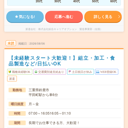
20代
30代
40代
50代
60代
気になる!
応募へ進む
詳しく見る
派遣会社
株式会社綜合キャリアオプション 製造事業部（全国）
未読
掲載日
2026/08/06
【未経験スタート大歓迎！】組立・加工・食
品製造など/日払いOK
職種未経験OK
交通費別途支給あり
土日祝日が休み
WEB登録OK
派遣
三重県鈴鹿市
勤務地
平田町駅から車6分
月～金
曜日頻度
07:00～16:0516:05～01:10
時間
長期でお仕事できる方、大歓迎！
期間