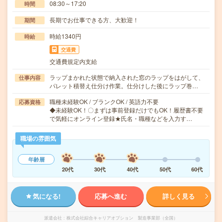
08:30～17:20
時間
長期でお仕事できる方、大歓迎！
期間
時給1340円
時給
交通費
交通費規定内支給
ラップまかれた状態で納入された窓のラップをはがして、
仕事内容
パレット積替え仕分け作業。仕分けした後にラップ巻…
職種未経験OK / ブランクOK / 英語力不要
応募資格
◆未経験OK！〇まずは事前登録だけでもOK！履歴書不要
で気軽にオンライン登録★氏名・職種などを入力す…
職場の雰囲気
年齢層
20代
30代
40代
50代
60代
気になる!
応募へ進む
詳しく見る
派遣会社
株式会社綜合キャリアオプション 製造事業部（全国）