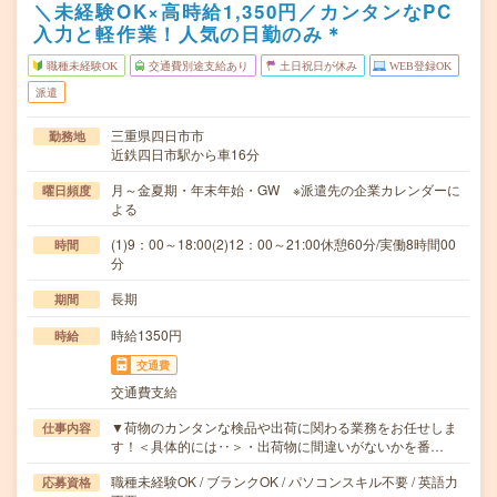
＼未経験OK×高時給1,350円／カンタンなPC
入力と軽作業！人気の日勤のみ＊
職種未経験OK
交通費別途支給あり
土日祝日が休み
WEB登録OK
派遣
三重県四日市市
勤務地
近鉄四日市駅から車16分
月～金夏期・年末年始・GW ※派遣先の企業カレンダーに
曜日頻度
よる
(1)9：00～18:00(2)12：00～21:00休憩60分/実働8時間00
時間
分
長期
期間
時給1350円
時給
交通費
交通費支給
▼荷物のカンタンな検品や出荷に関わる業務をお任せしま
仕事内容
す！＜具体的には‥＞・出荷物に間違いがないかを番…
職種未経験OK / ブランクOK / パソコンスキル不要 / 英語力
応募資格