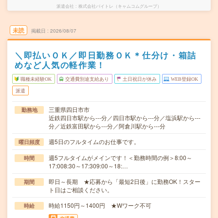
派遣会社
株式会社バイトレ（キャムコムグループ）
未読
掲載日
2026/08/07
＼即払いＯＫ／即日勤務ＯＫ＊仕分け・箱詰
めなど人気の軽作業！
職種未経験OK
交通費別途支給あり
土日祝日が休み
WEB登録OK
派遣
三重県四日市市
勤務地
近鉄四日市駅から---分／四日市駅から---分／塩浜駅から---
分／近鉄富田駅から---分／阿倉川駅から---分
週5日のフルタイムのお仕事です。
曜日頻度
週5フルタイムがメインです！＜勤務時間の例＞8:00～
時間
17:008:30～17:309:00～18:…
即日～長期 ★応募から「最短2日後」に勤務OK！スター
期間
ト日はご相談ください。
時給1150円～1400円 ★Wワーク不可
時給