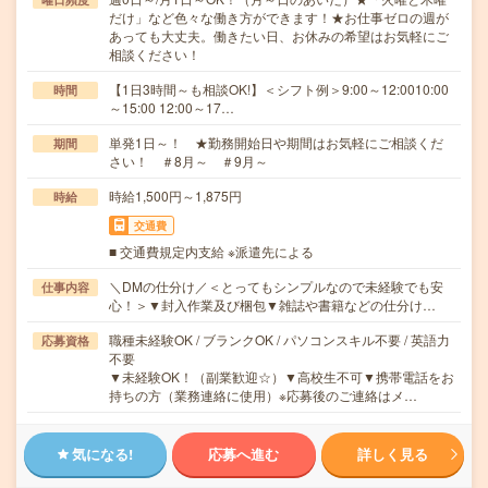
だけ」など色々な働き方ができます！★お仕事ゼロの週が
あっても大丈夫。働きたい日、お休みの希望はお気軽にご
相談ください！
【1日3時間～も相談OK!】＜シフト例＞9:00～12:0010:00
時間
～15:00 12:00～17…
単発1日～！ ★勤務開始日や期間はお気軽にご相談くだ
期間
さい！ ＃8月～ ＃9月～
時給1,500円～1,875円
時給
交通費
■ 交通費規定内支給 ※派遣先による
＼DMの仕分け／＜とってもシンプルなので未経験でも安
仕事内容
心！＞▼封入作業及び梱包▼雑誌や書籍などの仕分け…
職種未経験OK / ブランクOK / パソコンスキル不要 / 英語力
応募資格
不要
▼未経験OK！（副業歓迎☆）▼高校生不可▼携帯電話をお
持ちの方（業務連絡に使用）※応募後のご連絡はメ…
気になる!
応募へ進む
詳しく見る