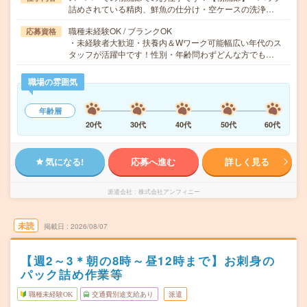
詰めされている精肉、鮮魚の仕分け・空ケースの洗浄…
職種未経験OK / ブランクOK
応募資格
・未経験者大歓迎・扶養内＆Wワーク可能幅広い年代のス
タッフが活躍中です！性別・年齢問わずどんな方でも…
職場の雰囲気
年齢層
20代
30代
40代
50代
60代
気になる!
応募へ進む
詳しく見る
派遣会社
株式会社アンフィニー
未読
掲載日
2026/08/07
【週2～3＊朝の8時～昼12時まで】お刺身の
パック詰め作業等
職種未経験OK
交通費別途支給あり
派遣