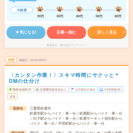
年齢層
20代
30代
40代
50代
60代
気になる!
応募へ進む
詳しく見る
派遣会社
株式会社アンフィニー
未読
掲載日
2026/08/07
〈カンタン作業！〉スキマ時間にサクッと＊
DMの仕分け
職種未経験OK
交通費別途支給あり
土日祝日が休み
WEB登録OK
派遣
三重県鈴鹿市
勤務地
鈴鹿市駅からバイク・車---分／鈴鹿駅からバイク・車---分
／白子駅からバイク・車---分／鈴鹿サーキット稲生駅から
バイク・車---分／平田町駅からバイク・車---分
週0日～/月1日～OK！（月～日のあいだ）★「火曜と木曜
曜日頻度