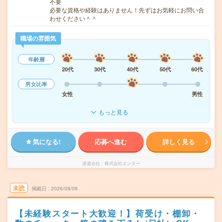
不要
必要な資格や経験はありません！先ずはお気軽にお問い合
わせください＾＾
職場の雰囲気
年齢層
20代
30代
40代
50代
60代
男女比率
女性
男性
もっと見る
気になる!
応募へ進む
詳しく見る
派遣会社
株式会社エンター
未読
掲載日
2026/08/06
【未経験スタート大歓迎！】荷受け・棚卸・