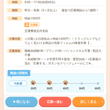
9:00～17:30(休憩45分)
時間
即日～長期（3ヶ月以上） 最短で応募開始から1週間！
期間
時給1350円
時給
交通費
交通費規定内支給
≪日勤×土日祝休み≫時給1400円！！ドラッグストアなど
仕事内容
でよく見かける商品の包装フィルムの検査作業【…
職種未経験OK / ブランクOK / パソコンスキル不要 / 英語力
応募資格
不要
＜未経験OK！＞＃学歴不問＃髪色・髪型自由！○応募後の
流れ「応募する」ボタンをクリック↓メールにてw…
職場の雰囲気
年齢層
20代
30代
40代
50代
60代
気になる!
応募へ進む
詳しく見る