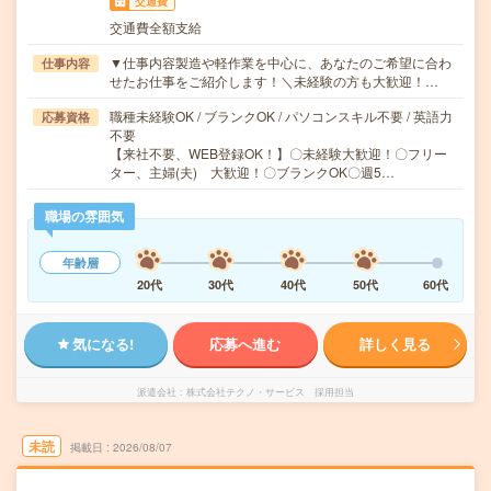
交通費
交通費全額支給
▼仕事内容製造や軽作業を中心に、あなたのご希望に合わ
仕事内容
せたお仕事をご紹介します！＼未経験の方も大歓迎！…
職種未経験OK / ブランクOK / パソコンスキル不要 / 英語力
応募資格
不要
【来社不要、WEB登録OK！】〇未経験大歓迎！〇フリー
ター、主婦(夫) 大歓迎！〇ブランクOK〇週5…
職場の雰囲気
年齢層
20代
30代
40代
50代
60代
気になる!
応募へ進む
詳しく見る
派遣会社
株式会社テクノ・サービス 採用担当
未読
掲載日
2026/08/07