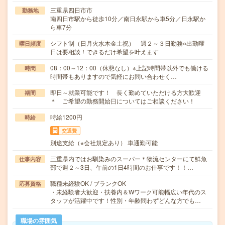
三重県四日市市
勤務地
南四日市駅から徒歩10分／南日永駅から車5分／日永駅か
ら車7分
シフト制（日月火水木金土祝） 週２～３日勤務○出勤曜
曜日頻度
日は要相談！できるだけ希望を叶えます
08：00～12：00（休憩なし）※上記時間帯以外でも働ける
時間
時間帯もありますので気軽にお問い合わせく…
即日～就業可能です！ 長く勤めていただける方大歓迎
期間
＊ ご希望の勤務開始日についてはご相談ください！
時給1200円
時給
交通費
別途支給（※会社規定あり） 車通勤可能
三重県内ではお馴染みのスーパー＊物流センターにて鮮魚
仕事内容
部で週２～3日、午前の1日4時間のお仕事です！！…
職種未経験OK / ブランクOK
応募資格
・未経験者大歓迎・扶養内＆Wワーク可能幅広い年代のス
タッフが活躍中です！性別・年齢問わずどんな方でも…
職場の雰囲気