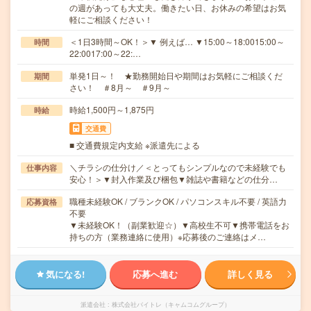
の週があっても大丈夫。働きたい日、お休みの希望はお気
軽にご相談ください！
＜1日3時間～OK！＞▼ 例えば… ▼15:00～18:0015:00～
時間
22:0017:00～22:…
単発1日～！ ★勤務開始日や期間はお気軽にご相談くだ
期間
さい！ ＃8月～ ＃9月～
時給1,500円～1,875円
時給
交通費
■ 交通費規定内支給 ※派遣先による
＼チラシの仕分け／＜とってもシンプルなので未経験でも
仕事内容
安心！＞▼封入作業及び梱包▼雑誌や書籍などの仕分…
職種未経験OK / ブランクOK / パソコンスキル不要 / 英語力
応募資格
不要
▼未経験OK！（副業歓迎☆）▼高校生不可▼携帯電話をお
持ちの方（業務連絡に使用）※応募後のご連絡はメ…
気になる!
応募へ進む
詳しく見る
派遣会社
株式会社バイトレ（キャムコムグループ）