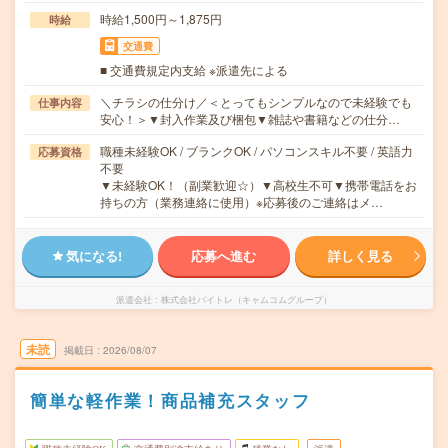
時給1,500円～1,875円
時給
交通費
■ 交通費規定内支給 ※派遣先による
＼チラシの仕分け／＜とってもシンプルなので未経験でも
仕事内容
安心！＞▼封入作業及び梱包▼雑誌や書籍などの仕分…
職種未経験OK / ブランクOK / パソコンスキル不要 / 英語力
応募資格
不要
▼未経験OK！（副業歓迎☆）▼高校生不可▼携帯電話をお
持ちの方（業務連絡に使用）※応募後のご連絡はメ…
気になる!
応募へ進む
詳しく見る
派遣会社
株式会社バイトレ（キャムコムグループ）
未読
掲載日
2026/08/07
簡単な軽作業！商品補充スタッフ