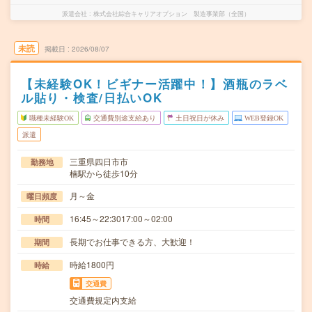
派遣会社
株式会社綜合キャリアオプション 製造事業部（全国）
未読
掲載日
2026/08/07
【未経験OK！ビギナー活躍中！】酒瓶のラベ
ル貼り・検査/日払いOK
職種未経験OK
交通費別途支給あり
土日祝日が休み
WEB登録OK
派遣
三重県四日市市
勤務地
楠駅から徒歩10分
月～金
曜日頻度
16:45～22:3017:00～02:00
時間
長期でお仕事できる方、大歓迎！
期間
時給1800円
時給
交通費
交通費規定内支給