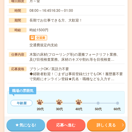
月～金
曜日頻度
08:00～16:4516:30～01:00
時間
長期でお仕事できる方、大歓迎！
期間
時給1500円
時給
交通費
交通費規定内支給
木製の床材(フローリング等)の運搬フォークリフト業務、
仕事内容
及び目視検査業務。床材のキズや割れ等を目視検査…
ブランクOK / 英語力不要
応募資格
◆経験者歓迎！〇まずは事前登録だけでもOK！履歴書不要
で気軽にオンライン登録★氏名・職種などを入力す…
職場の雰囲気
年齢層
20代
30代
40代
50代
60代
気になる!
応募へ進む
詳しく見る