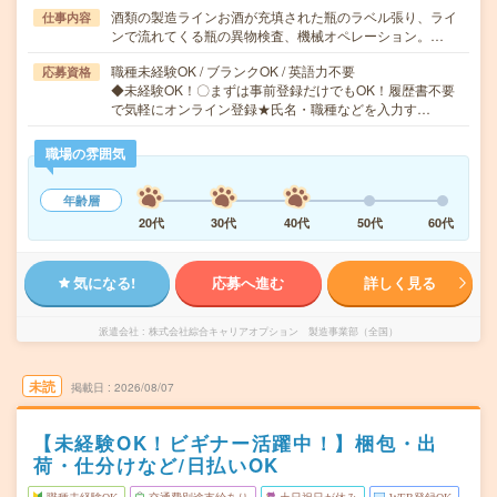
酒類の製造ラインお酒が充填された瓶のラベル張り、ライ
仕事内容
ンで流れてくる瓶の異物検査、機械オペレーション。…
職種未経験OK / ブランクOK / 英語力不要
応募資格
◆未経験OK！〇まずは事前登録だけでもOK！履歴書不要
で気軽にオンライン登録★氏名・職種などを入力す…
職場の雰囲気
年齢層
20代
30代
40代
50代
60代
気になる!
応募へ進む
詳しく見る
派遣会社
株式会社綜合キャリアオプション 製造事業部（全国）
未読
掲載日
2026/08/07
【未経験OK！ビギナー活躍中！】梱包・出
荷・仕分けなど/日払いOK