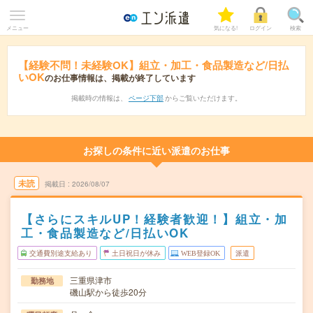
メニュー
気になる!
ログイン
検索
【経験不問！未経験OK】組立・加工・食品製造など/日払
いOK
のお仕事情報は、掲載が終了しています
掲載時の情報は、
ページ下部
からご覧いただけます。
お探しの条件に近い派遣のお仕事
未読
掲載日
2026/08/07
【さらにスキルUP！経験者歓迎！】組立・加
工・食品製造など/日払いOK
交通費別途支給あり
土日祝日が休み
WEB登録OK
派遣
三重県津市
勤務地
磯山駅から徒歩20分