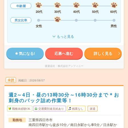
年齢層
20代
30代
40代
50代
60代
男女比率
女性
男性
もっと見る
気になる!
応募へ進む
詳しく見る
派遣会社
株式会社アンフィニー
未読
掲載日
2026/08/07
週2～4日・昼の13時30分～16時30分まで＊お
刺身のパック詰め作業等！
職種未経験OK
交通費別途支給あり
残業なし
派遣
三重県四日市市
勤務地
南四日市駅から徒歩10分／南日永駅から車5分／日永駅か