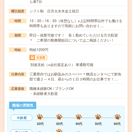
ら車7分
シフト制 日月火水木金土祝日
曜日頻度
13：30～16：30（休憩なし）※上記時間帯以外でも働ける
時間
時間帯もありますので気軽にお問い合わせく…
即日～就業可能です！ 長く勤めていただける方大歓迎
期間
＊ ご希望の勤務開始日についてはご相談ください！
時給1200円
時給
交通費
別途支給（※会社規定あり） 車通勤可能
三重県内ではお馴染みのスーパー＊物流センターにて鮮魚
仕事内容
部で週２～４日、昼からの１日３時間のお仕事です！…
職種未経験OK / ブランクOK
応募資格
・未経験者大歓迎
職場の雰囲気
年齢層
20代
30代
40代
50代
60代