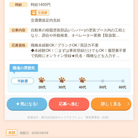
時給1400円
時給
交通費
交通費規定内支給
自動車の樹脂塗装部品(バンパー)の塗装ブース内の工程と
仕事内容
なり、調合や外観検査、オペレーター業務【取扱製…
職種未経験OK / ブランクOK / 英語力不要
応募資格
◆未経験OK！〇まずは事前登録だけでもOK！履歴書不要
で気軽にオンライン登録★氏名・職種などを入力す…
職場の雰囲気
年齢層
20代
30代
40代
50代
60代
気になる!
応募へ進む
詳しく見る
派遣会社
株式会社綜合キャリアオプション 製造事業部（全国）
未読
掲載日
2026/08/06