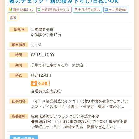
数のチェック・箱の積み下ろし/日払いOK
職種未経験OK
交通費別途支給あり
土日祝日が休み
WEB登録OK
派遣
三重県名張市
勤務地
名張駅から車10分
月～金
曜日頻度
08:15～17:00
時間
長期でお仕事できる方、大歓迎！
期間
時給1250円
時給
交通費
交通費規定内支給
《ホース製品製造のオシゴト》池や水槽を清浄するエアポ
仕事内容
ンプ・ディスポーザーの組立・荷受け・棚卸・数のチ…
職種未経験OK / ブランクOK / 英語力不要
応募資格
◆未経験OK！〇まずは事前登録だけでもOK！履歴書不要
で気軽にオンライン登録★氏名・職種などを入力す…