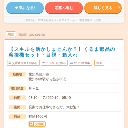
気になる!
応募へ進む
詳しく見る
派遣会社
株式会社綜合キャリアオプション 製造事業部（全国）
未読
掲載日
2026/08/08
【スキルを活かしませんか？】くるま部品の
溶接機セット・目視・箱入れ
交通費別途支給あり
土日祝日が休み
WEB登録OK
派遣
愛知県豊川市
勤務地
愛知御津駅から徒歩30分
月～金
曜日頻度
08:10～17:1020:10～05:10
時間
長期でお仕事できる方、大歓迎！
期間
時給1400円
時給
交通費