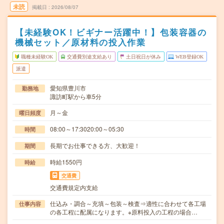
未読
掲載日
2026/08/07
【未経験OK！ビギナー活躍中！】包装容器の
機械セット／原材料の投入作業
職種未経験OK
交通費別途支給あり
土日祝日が休み
WEB登録OK
派遣
愛知県豊川市
勤務地
諏訪町駅から車5分
月～金
曜日頻度
08:00～17:3020:00～05:30
時間
長期でお仕事できる方、大歓迎！
期間
時給1550円
時給
交通費
交通費規定内支給
仕込み・調合～充填～包装～検査⇒適性に合わせて各工場
仕事内容
の各工程に配属になります。※原料投入の工程の場合…