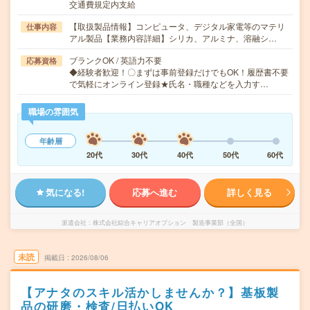
交通費規定内支給
【取扱製品情報】コンピュータ、デジタル家電等のマテリ
仕事内容
アル製品【業務内容詳細】シリカ、アルミナ、溶融シ…
ブランクOK / 英語力不要
応募資格
◆経験者歓迎！〇まずは事前登録だけでもOK！履歴書不要
で気軽にオンライン登録★氏名・職種などを入力す…
職場の雰囲気
年齢層
20代
30代
40代
50代
60代
気になる!
応募へ進む
詳しく見る
派遣会社
株式会社綜合キャリアオプション 製造事業部（全国）
未読
掲載日
2026/08/06
【アナタのスキル活かしませんか？】基板製
品の研磨・検査/日払いOK