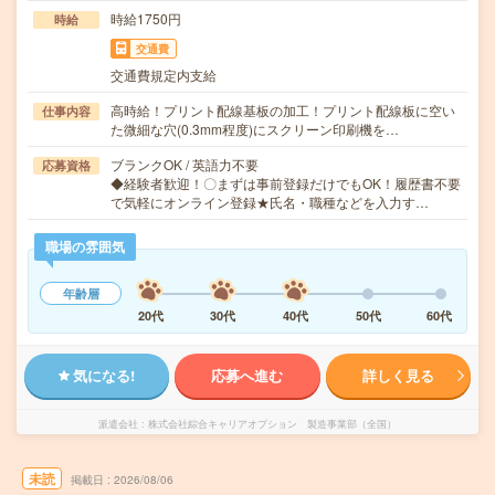
時給1750円
時給
交通費
交通費規定内支給
高時給！プリント配線基板の加工！プリント配線板に空い
仕事内容
た微細な穴(0.3mm程度)にスクリーン印刷機を…
ブランクOK / 英語力不要
応募資格
◆経験者歓迎！〇まずは事前登録だけでもOK！履歴書不要
で気軽にオンライン登録★氏名・職種などを入力す…
職場の雰囲気
年齢層
20代
30代
40代
50代
60代
気になる!
応募へ進む
詳しく見る
派遣会社
株式会社綜合キャリアオプション 製造事業部（全国）
未読
掲載日
2026/08/06