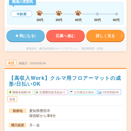
職場の雰囲気
年齢層
20代
30代
40代
50代
60代
気になる!
応募へ進む
詳しく見る
派遣会社
株式会社綜合キャリアオプション 製造事業部（全国）
未読
掲載日
2026/08/06
【高収入Work】クルマ用フロアーマットの成
形/日払いOK
職種未経験OK
交通費別途支給あり
土日祝日が休み
WEB登録OK
派遣
愛知県豊田市
勤務地
猿投駅から車8分
月～金
曜日頻度