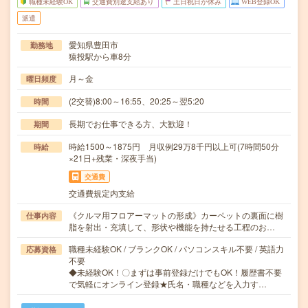
職種未経験OK
交通費別途支給あり
土日祝日が休み
WEB登録OK
派遣
愛知県豊田市
勤務地
猿投駅から車8分
月～金
曜日頻度
(2交替)8:00～16:55、20:25～翌5:20
時間
長期でお仕事できる方、大歓迎！
期間
時給1500～1875円 月収例29万8千円以上可(7時間50分
時給
×21日+残業・深夜手当)
交通費
交通費規定内支給
《クルマ用フロアーマットの形成》カーペットの裏面に樹
仕事内容
脂を射出・充填して、形状や機能を持たせる工程のお…
職種未経験OK / ブランクOK / パソコンスキル不要 / 英語力
応募資格
不要
◆未経験OK！〇まずは事前登録だけでもOK！履歴書不要
で気軽にオンライン登録★氏名・職種などを入力す…