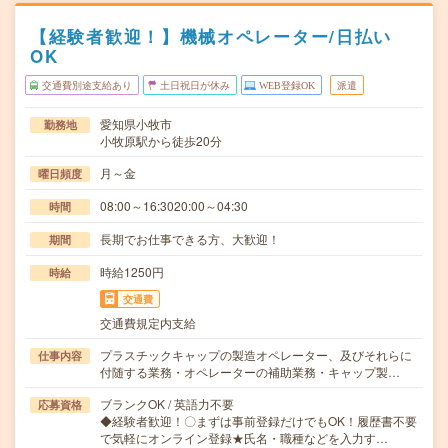
【経験者歓迎！】機械オペレーター/日払い
OK
交通費別途支給あり
土日祝日が休み
WEB登録OK
派遣
愛知県小牧市
勤務地
小牧原駅から徒歩20分
月～金
曜日頻度
08:00～16:3020:00～04:30
時間
長期でお仕事できる方、大歓迎！
期間
時給1250円
時給
交通費
交通費規定内支給
プラスチックキャップの製造オペレーター、及びそれらに
仕事内容
付随する業務・オペレーターの補助業務・キャップ製…
ブランクOK / 英語力不要
応募資格
◆経験者歓迎！〇まずは事前登録だけでもOK！履歴書不要
で気軽にオンライン登録★氏名・職種などを入力す…