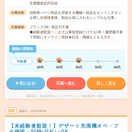
交通費規定内支給
自動車パーツ部品を溶接する機械へ部品をセットしボタン
仕事内容
を押し目視検査後、部品を箱に入れるシンプルな仕事…
ブランクOK / 英語力不要
応募資格
◆経験者歓迎！〇まずは事前登録だけでもOK！履歴書不要
で気軽にオンライン登録★氏名・職種などを入力す…
職場の雰囲気
年齢層
20代
30代
40代
50代
60代
気になる!
応募へ進む
詳しく見る
派遣会社
株式会社綜合キャリアオプション 製造事業部（全国）
未読
掲載日
2026/08/08
【未経験者歓迎！】デザート充填機オペ・フ
タ確認・記録/日払いOK