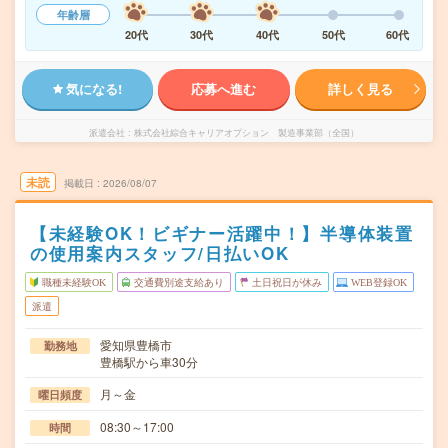
年齢層
20代
30代
40代
50代
60代
気になる!
応募へ進む
詳しく見る
派遣会社
株式会社綜合キャリアオプション 製造事業部（全国）
未読
掲載日
2026/08/07
【未経験OK！ビギナー活躍中！】半導体装置
の使用案内スタッフ/日払いOK
職種未経験OK
交通費別途支給あり
土日祝日が休み
WEB登録OK
派遣
愛知県豊橋市
勤務地
豊橋駅から車30分
月～金
曜日頻度
08:30～17:00
時間