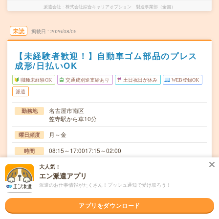
派遣会社
株式会社綜合キャリアオプション 製造事業部（全国）
未読
掲載日
2026/08/05
【未経験者歓迎！】自動車ゴム部品のプレス
成形/日払いOK
職種未経験OK
交通費別途支給あり
土日祝日が休み
WEB登録OK
派遣
名古屋市南区
勤務地
笠寺駅から車10分
月～金
曜日頻度
08:15～17:0017:15～02:00
時間
長期でお仕事できる方、大歓迎！
大人気！
期間
エン派遣アプリ
時給1200円
時給
派遣のお仕事情報がたくさん！プッシュ通知で受け取ろう！
交通費
アプリをダウンロード
交通費規定内支給