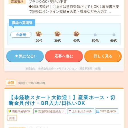
ブランクOK / 英語力不要
応募資格
◆経験者歓迎！〇まずは事前登録だけでもOK！履歴書不要
で気軽にオンライン登録★氏名・職種などを入力す…
職場の雰囲気
年齢層
20代
30代
40代
50代
60代
気になる!
応募へ進む
詳しく見る
派遣会社
株式会社綜合キャリアオプション 製造事業部（全国）
未読
掲載日
2026/08/08
【未経験スタート大歓迎！】産業ホース・切
断金具付け・QR入力/日払いOK
職種未経験OK
交通費別途支給あり
土日祝日が休み
WEB登録OK
派遣