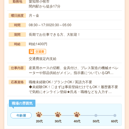
愛知県小牧市
勤務地
間内駅から徒歩17分
月～金
曜日頻度
08:30～17:0020:30～05:00
時間
長期でお仕事できる方、大歓迎！
期間
時給1400円
時給
交通費
交通費規定内支給
産業用ホースの切断、金具付け、プレス製造の機械オペレ
仕事内容
ーターや部品供給がメイン。指示書についているQR…
職種未経験OK / ブランクOK / 英語力不要
応募資格
◆未経験OK！〇まずは事前登録だけでもOK！履歴書不要
で気軽にオンライン登録★氏名・職種などを入力す…
職場の雰囲気
年齢層
20代
30代
40代
50代
60代