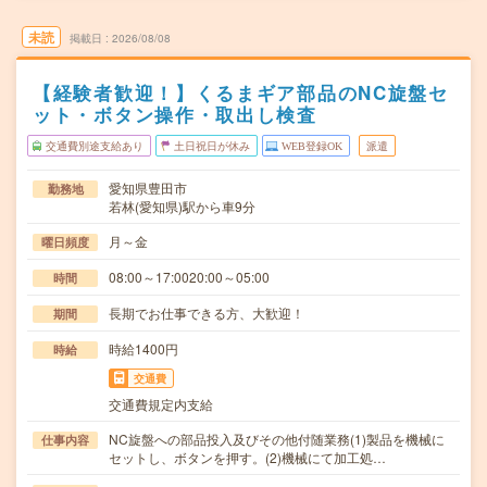
未読
掲載日
2026/08/08
【経験者歓迎！】くるまギア部品のNC旋盤セ
ット・ボタン操作・取出し検査
交通費別途支給あり
土日祝日が休み
WEB登録OK
派遣
愛知県豊田市
勤務地
若林(愛知県)駅から車9分
月～金
曜日頻度
08:00～17:0020:00～05:00
時間
長期でお仕事できる方、大歓迎！
期間
時給1400円
時給
交通費
交通費規定内支給
NC旋盤への部品投入及びその他付随業務(1)製品を機械に
仕事内容
セットし、ボタンを押す。(2)機械にて加工処…