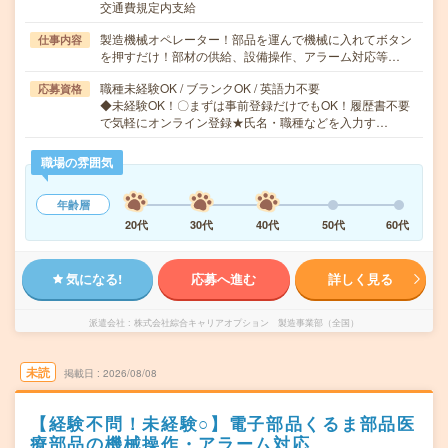
交通費規定内支給
製造機械オペレーター！部品を運んで機械に入れてボタン
仕事内容
を押すだけ！部材の供給、設備操作、アラーム対応等…
職種未経験OK / ブランクOK / 英語力不要
応募資格
◆未経験OK！〇まずは事前登録だけでもOK！履歴書不要
で気軽にオンライン登録★氏名・職種などを入力す…
職場の雰囲気
年齢層
20代
30代
40代
50代
60代
気になる!
応募へ進む
詳しく見る
派遣会社
株式会社綜合キャリアオプション 製造事業部（全国）
未読
掲載日
2026/08/08
【経験不問！未経験○】電子部品くるま部品医
療部品の機械操作・アラーム対応