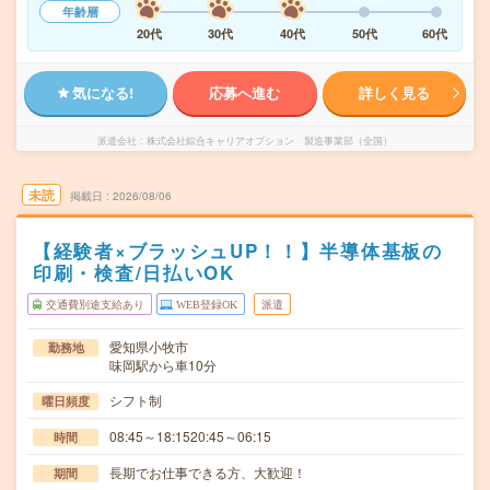
年齢層
20代
30代
40代
50代
60代
気になる!
応募へ進む
詳しく見る
派遣会社
株式会社綜合キャリアオプション 製造事業部（全国）
未読
掲載日
2026/08/06
【経験者×ブラッシュUP！！】半導体基板の
印刷・検査/日払いOK
交通費別途支給あり
WEB登録OK
派遣
愛知県小牧市
勤務地
味岡駅から車10分
シフト制
曜日頻度
08:45～18:1520:45～06:15
時間
長期でお仕事できる方、大歓迎！
期間