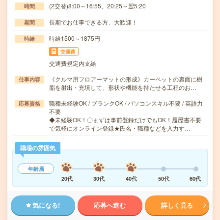
(2交替)8:00～16:55、20:25～翌5:20
時間
長期でお仕事できる方、大歓迎！
期間
時給1500～1875円
時給
交通費
交通費規定内支給
《クルマ用フロアーマットの形成》カーペットの裏面に樹
仕事内容
脂を射出・充填して、形状や機能を持たせる工程のお…
職種未経験OK / ブランクOK / パソコンスキル不要 / 英語力
応募資格
不要
◆未経験OK！〇まずは事前登録だけでもOK！履歴書不要
で気軽にオンライン登録★氏名・職種などを入力す…
職場の雰囲気
年齢層
20代
30代
40代
50代
60代
気になる!
応募へ進む
詳しく見る