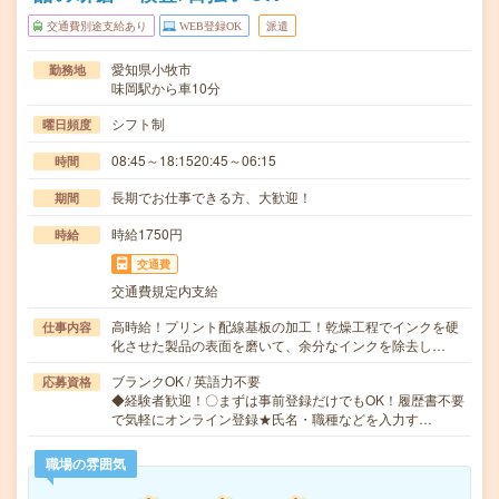
交通費別途支給あり
WEB登録OK
派遣
愛知県小牧市
勤務地
味岡駅から車10分
シフト制
曜日頻度
08:45～18:1520:45～06:15
時間
長期でお仕事できる方、大歓迎！
期間
時給1750円
時給
交通費
交通費規定内支給
高時給！プリント配線基板の加工！乾燥工程でインクを硬
仕事内容
化させた製品の表面を磨いて、余分なインクを除去し…
ブランクOK / 英語力不要
応募資格
◆経験者歓迎！〇まずは事前登録だけでもOK！履歴書不要
で気軽にオンライン登録★氏名・職種などを入力す…
職場の雰囲気