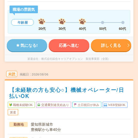
職場の雰囲気
年齢層
20代
30代
40代
50代
60代
気になる!
応募へ進む
詳しく見る
派遣会社
株式会社綜合キャリアオプション 製造事業部（全国）
未読
掲載日
2026/08/06
【未経験の方も安心○】機械オペレーター/日
払いOK
職種未経験OK
交通費別途支給あり
土日祝日が休み
WEB登録OK
派遣
愛知県新城市
勤務地
豊橋駅から車40分