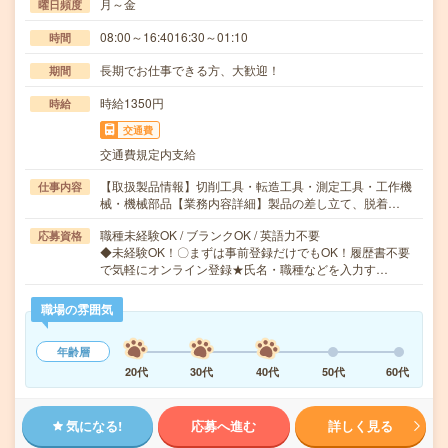
月～金
曜日頻度
08:00～16:4016:30～01:10
時間
長期でお仕事できる方、大歓迎！
期間
時給1350円
時給
交通費
交通費規定内支給
【取扱製品情報】切削工具・転造工具・測定工具・工作機
仕事内容
械・機械部品【業務内容詳細】製品の差し立て、脱着…
職種未経験OK / ブランクOK / 英語力不要
応募資格
◆未経験OK！〇まずは事前登録だけでもOK！履歴書不要
で気軽にオンライン登録★氏名・職種などを入力す…
職場の雰囲気
年齢層
20代
30代
40代
50代
60代
気になる!
応募へ進む
詳しく見る