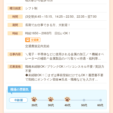
シフト制
曜日頻度
(3交替)6:45～15:15、14:25～22:50、22:35～翌7:00
時間
長期でお仕事できる方、大歓迎！
期間
時給1650～2063円 日払いOK！
時給
交通費
交通費規定内支給
＼電子・半導体などに使用される金属の加工／＊機械オペ
仕事内容
レーターの補助＊金属製品のバリ取り≪待遇・福利厚…
職種未経験OK / ブランクOK / パソコンスキル不要 / 英語力
応募資格
不要
◆未経験OK！〇まずは事前登録だけでもOK！履歴書不要
で気軽にオンライン登録★氏名・職種などを入力す…
職場の雰囲気
年齢層
20代
30代
40代
50代
60代