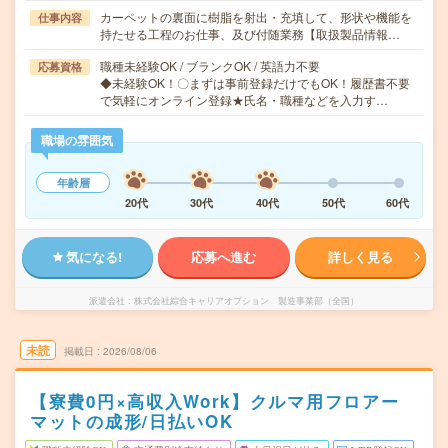
カーペットの裏面に樹脂を射出・充填して、形状や機能を
仕事内容
持たせる工程のお仕事、及び付随業務【取扱製品情報…
職種未経験OK / ブランクOK / 英語力不要
応募資格
◆未経験OK！〇まずは事前登録だけでもOK！履歴書不要
で気軽にオンライン登録★氏名・職種などを入力す…
職場の雰囲気
年齢層
20代
30代
40代
50代
60代
気になる!
応募へ進む
詳しく見る
派遣会社
株式会社綜合キャリアオプション 製造事業部（全国）
未読
掲載日
2026/08/06
【寮費0円×高収入Work】クルマ用フロアー
マットの成形/日払いOK