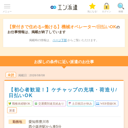
メニュー
気になる!
ログイン
検索
【寮付きで住める×働ける】機械オペレーター/日払いOK
の
お仕事情報は、掲載が終了しています
掲載時の情報は、
ページ下部
からご覧いただけます。
お探しの条件に近い派遣のお仕事
未読
掲載日
2026/08/08
【初心者歓迎！】ケチャップの充填・荷造り/
日払いOK
職種未経験OK
交通費別途支給あり
土日祝日が休み
WEB登録OK
派遣
愛知県豊川市
勤務地
西小坂井駅から車5分