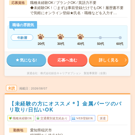
職種未経験OK / ブランクOK / 英語力不要
応募資格
◆未経験OK！〇まずは事前登録だけでもOK！履歴書不要
で気軽にオンライン登録★氏名・職種などを入力す…
職場の雰囲気
年齢層
20代
30代
40代
50代
60代
気になる!
応募へ進む
詳しく見る
派遣会社
株式会社綜合キャリアオプション 製造事業部（全国）
未読
掲載日
2026/08/07
【未経験の方にオススメ＊】金属パーツのバ
リ取り/日払いOK
職種未経験OK
交通費別途支給あり
WEB登録OK
派遣
愛知県稲沢市
勤務地
稲沢駅から徒歩12分