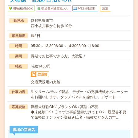
職種未経験OK
交通費別途支給あり
WEB登録OK
派遣
愛知県豊川市
勤務地
西小坂井駅から徒歩10分
週5日
曜日頻度
05:30～13:3006:30～14:3008:00～16:00
時間
長期でお仕事できる方、大歓迎！
期間
時給1450円
時給
交通費
交通費規定内支給
生クリーム/チルド製品、デザートの充填機械オペレーター
仕事内容
をお願いします。タッチパネルを操作し、デザート…
職種未経験OK / ブランクOK / 英語力不要
応募資格
◆未経験OK！〇まずは事前登録だけでもOK！履歴書不要
で気軽にオンライン登録★氏名・職種などを入力す…
職場の雰囲気