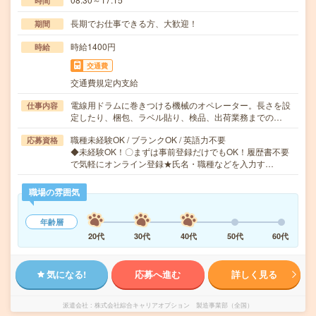
時間
長期でお仕事できる方、大歓迎！
期間
時給1400円
時給
交通費
交通費規定内支給
電線用ドラムに巻きつける機械のオペレーター。長さを設
仕事内容
定したり、梱包、ラベル貼り、検品、出荷業務までの…
職種未経験OK / ブランクOK / 英語力不要
応募資格
◆未経験OK！〇まずは事前登録だけでもOK！履歴書不要
で気軽にオンライン登録★氏名・職種などを入力す…
職場の雰囲気
年齢層
20代
30代
40代
50代
60代
気になる!
応募へ進む
詳しく見る
派遣会社
株式会社綜合キャリアオプション 製造事業部（全国）