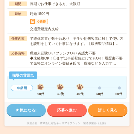
長期でお仕事できる方、大歓迎！
期間
時給1500円
時給
交通費
交通費規定内支給
半導体装置が数十台あり、学生や他来客者に対して使い方
仕事内容
を説明をしていく仕事になります。【取扱製品情報】…
職種未経験OK / ブランクOK / 英語力不要
応募資格
◆未経験OK！〇まずは事前登録だけでもOK！履歴書不要
で気軽にオンライン登録★氏名・職種などを入力す…
職場の雰囲気
年齢層
20代
30代
40代
50代
60代
気になる!
応募へ進む
詳しく見る
派遣会社
株式会社綜合キャリアオプション 製造事業部（全国）