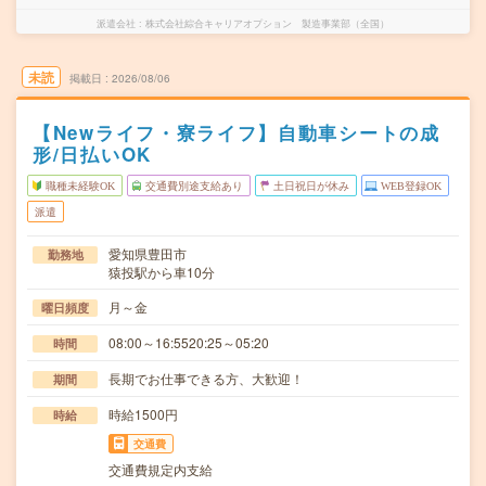
派遣会社
株式会社綜合キャリアオプション 製造事業部（全国）
未読
掲載日
2026/08/06
【Newライフ・寮ライフ】自動車シートの成
形/日払いOK
職種未経験OK
交通費別途支給あり
土日祝日が休み
WEB登録OK
派遣
愛知県豊田市
勤務地
猿投駅から車10分
月～金
曜日頻度
08:00～16:5520:25～05:20
時間
長期でお仕事できる方、大歓迎！
期間
時給1500円
時給
交通費
交通費規定内支給