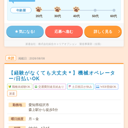
年齢層
20代
30代
40代
50代
60代
気になる!
応募へ進む
詳しく見る
派遣会社
株式会社綜合キャリアオプション 製造事業部（全国）
未読
掲載日
2026/08/08
【経験がなくても大丈夫＊】機械オペレータ
ー/日払いOK
職種未経験OK
交通費別途支給あり
土日祝日が休み
WEB登録OK
派遣
愛知県稲沢市
勤務地
森上駅から徒歩5分
月～金
曜日頻度
08:30～17:15