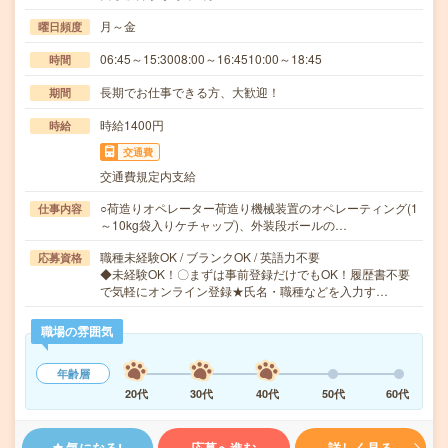
月～金
曜日頻度
06:45～15:3008:00～16:4510:00～18:45
時間
長期でお仕事できる方、大歓迎！
期間
時給1400円
時給
交通費
交通費規定内支給
○荷造りオペレーター荷造り機械装置のオペレーティング(1
仕事内容
～10kg袋入りケチャップ)、外装段ボールの…
職種未経験OK / ブランクOK / 英語力不要
応募資格
◆未経験OK！〇まずは事前登録だけでもOK！履歴書不要
で気軽にオンライン登録★氏名・職種などを入力す…
職場の雰囲気
年齢層
20代
30代
40代
50代
60代
気になる!
応募へ進む
詳しく見る