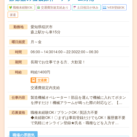
職種未経験OK
交通費別途支給あり
土日祝日が休み
WEB登録OK
派遣
愛知県稲沢市
勤務地
森上駅から車15分
月～金
曜日頻度
06:00～14:3014:00～22:3022:00～06:30
時間
長期でお仕事できる方、大歓迎！
期間
時給1400円
時給
交通費
交通費規定内支給
製造機械オペレーター！部品を運んで機械に入れてボタン
仕事内容
を押すだけ！機械アラームが鳴った際の対応など。【…
職種未経験OK / ブランクOK / 英語力不要
応募資格
◆未経験OK！〇まずは事前登録だけでもOK！履歴書不要
で気軽にオンライン登録★氏名・職種などを入力す…
職場の雰囲気