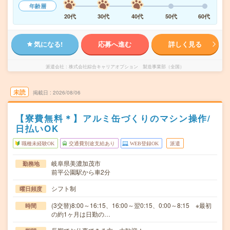
年齢層
20代
30代
40代
50代
60代
気になる!
応募へ進む
詳しく見る
派遣会社
株式会社綜合キャリアオプション 製造事業部（全国）
未読
掲載日
2026/08/06
【寮費無料＊】アルミ缶づくりのマシン操作/
日払いOK
職種未経験OK
交通費別途支給あり
WEB登録OK
派遣
岐阜県美濃加茂市
勤務地
前平公園駅から車2分
シフト制
曜日頻度
(3交替)8:00～16:15、16:00～翌0:15、0:00～8:15 ※最初
時間
の約1ヶ月は日勤の…