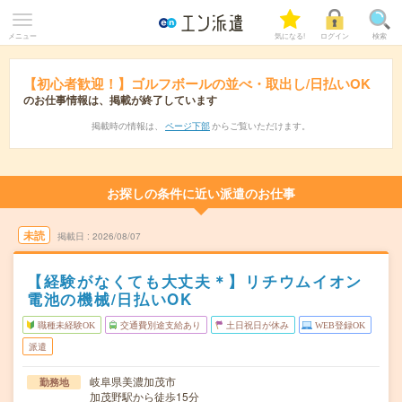
メニュー
気になる!
ログイン
検索
【初心者歓迎！】ゴルフボールの並べ・取出し/日払いOK
のお仕事情報は、掲載が終了しています
掲載時の情報は、
ページ下部
からご覧いただけます。
お探しの条件に近い派遣のお仕事
未読
掲載日
2026/08/07
【経験がなくても大丈夫＊】リチウムイオン
電池の機械/日払いOK
職種未経験OK
交通費別途支給あり
土日祝日が休み
WEB登録OK
派遣
岐阜県美濃加茂市
勤務地
加茂野駅から徒歩15分