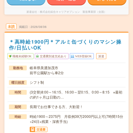
派遣会社
株式会社綜合キャリアオプション 製造事業部（全国）
未読
掲載日
2026/08/06
＊高時給1900円＊アルミ缶づくりのマシン操
作/日払いOK
職種未経験OK
交通費別途支給あり
WEB登録OK
派遣
岐阜県美濃加茂市
勤務地
前平公園駅から車2分
シフト制
曜日頻度
(3交替)8:00～16:15、16:00～翌0:15、0:00～8:15 ※最初
時間
の約1ヶ月は日勤の…
長期でお仕事できる方、大歓迎！
期間
時給1900～2375円 月収例39万2000円以上可(7時間15分
時給
×24日+残業・深夜手当)
交通費