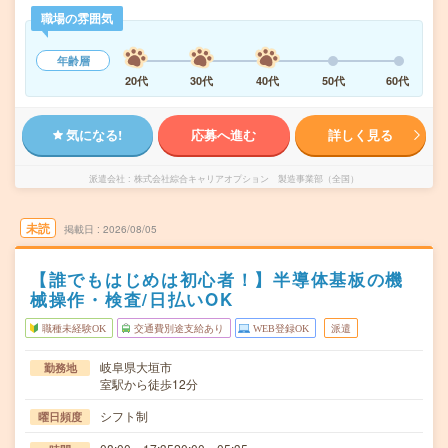
職場の雰囲気
年齢層
20代
30代
40代
50代
60代
気になる!
応募へ進む
詳しく見る
派遣会社
株式会社綜合キャリアオプション 製造事業部（全国）
未読
掲載日
2026/08/05
【誰でもはじめは初心者！】半導体基板の機
械操作・検査/日払いOK
職種未経験OK
交通費別途支給あり
WEB登録OK
派遣
岐阜県大垣市
勤務地
室駅から徒歩12分
シフト制
曜日頻度