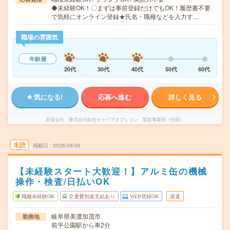
◆未経験OK！〇まずは事前登録だけでもOK！履歴書不要
で気軽にオンライン登録★氏名・職種などを入力す…
職場の雰囲気
年齢層
20代
30代
40代
50代
60代
気になる!
応募へ進む
詳しく見る
派遣会社
株式会社綜合キャリアオプション 製造事業部（全国）
未読
掲載日
2026/08/06
【未経験スタート大歓迎！】アルミ缶の機械
操作・検査/日払いOK
職種未経験OK
交通費別途支給あり
WEB登録OK
派遣
岐阜県美濃加茂市
勤務地
前平公園駅から車2分