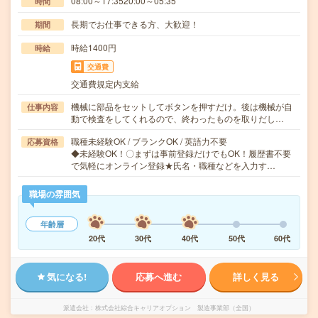
08:00～17:3520:00～05:35
時間
長期でお仕事できる方、大歓迎！
期間
時給1400円
時給
交通費
交通費規定内支給
機械に部品をセットしてボタンを押すだけ。後は機械が自
仕事内容
動で検査をしてくれるので、終わったものを取りだし…
職種未経験OK / ブランクOK / 英語力不要
応募資格
◆未経験OK！〇まずは事前登録だけでもOK！履歴書不要
で気軽にオンライン登録★氏名・職種などを入力す…
職場の雰囲気
年齢層
20代
30代
40代
50代
60代
気になる!
応募へ進む
詳しく見る
派遣会社
株式会社綜合キャリアオプション 製造事業部（全国）