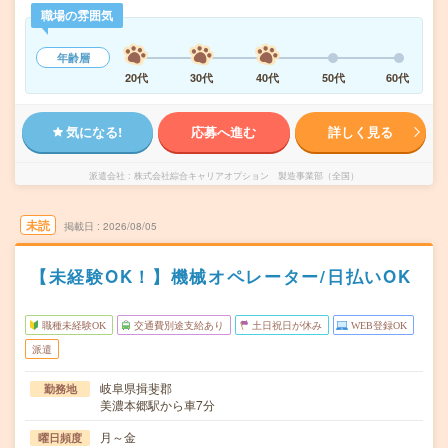
職場の雰囲気
年齢層
20代
30代
40代
50代
60代
気になる!
応募へ進む
詳しく見る
派遣会社
株式会社綜合キャリアオプション 製造事業部（全国）
未読
掲載日
2026/08/05
【未経験OK！】機械オペレーター/日払いOK
職種未経験OK
交通費別途支給あり
土日祝日が休み
WEB登録OK
派遣
岐阜県揖斐郡
勤務地
美濃本郷駅から車7分
月～金
曜日頻度