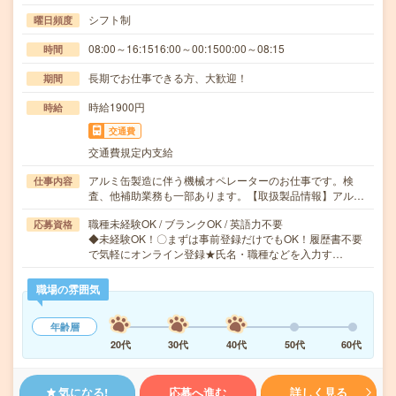
シフト制
曜日頻度
08:00～16:1516:00～00:1500:00～08:15
時間
長期でお仕事できる方、大歓迎！
期間
時給1900円
時給
交通費
交通費規定内支給
アルミ缶製造に伴う機械オペレーターのお仕事です。検
仕事内容
査、他補助業務も一部あります。【取扱製品情報】アル…
職種未経験OK / ブランクOK / 英語力不要
応募資格
◆未経験OK！〇まずは事前登録だけでもOK！履歴書不要
で気軽にオンライン登録★氏名・職種などを入力す…
職場の雰囲気
年齢層
20代
30代
40代
50代
60代
気になる!
応募へ進む
詳しく見る