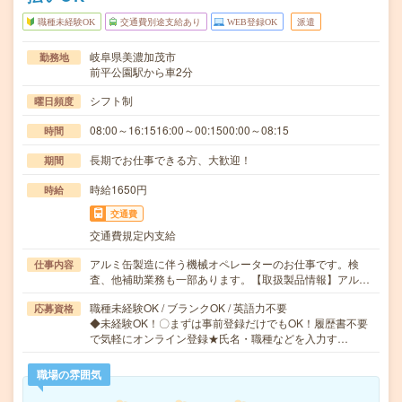
職種未経験OK
交通費別途支給あり
WEB登録OK
派遣
岐阜県美濃加茂市
勤務地
前平公園駅から車2分
シフト制
曜日頻度
08:00～16:1516:00～00:1500:00～08:15
時間
長期でお仕事できる方、大歓迎！
期間
時給1650円
時給
交通費
交通費規定内支給
アルミ缶製造に伴う機械オペレーターのお仕事です。検
仕事内容
査、他補助業務も一部あります。【取扱製品情報】アル…
職種未経験OK / ブランクOK / 英語力不要
応募資格
◆未経験OK！〇まずは事前登録だけでもOK！履歴書不要
で気軽にオンライン登録★氏名・職種などを入力す…
職場の雰囲気