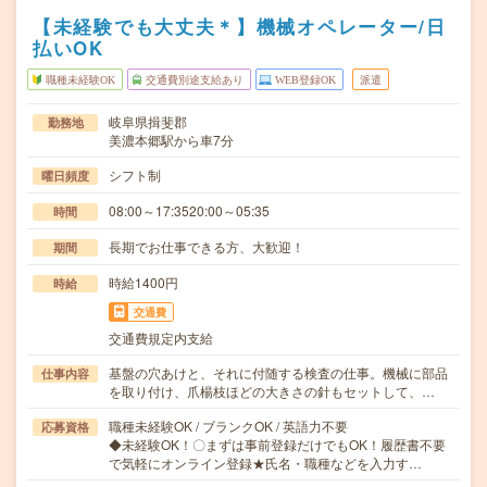
【未経験でも大丈夫＊】機械オペレーター/日
払いOK
職種未経験OK
交通費別途支給あり
WEB登録OK
派遣
岐阜県揖斐郡
勤務地
美濃本郷駅から車7分
シフト制
曜日頻度
08:00～17:3520:00～05:35
時間
長期でお仕事できる方、大歓迎！
期間
時給1400円
時給
交通費
交通費規定内支給
基盤の穴あけと、それに付随する検査の仕事。機械に部品
仕事内容
を取り付け、爪楊枝ほどの大きさの針もセットして、…
職種未経験OK / ブランクOK / 英語力不要
応募資格
◆未経験OK！〇まずは事前登録だけでもOK！履歴書不要
で気軽にオンライン登録★氏名・職種などを入力す…