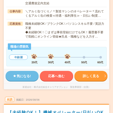
交通費規定内支給
＼アルミ缶づくり／＊製造マシンのオペレーター＊流れて
仕事内容
くるアルミ缶の検査≪待遇・福利厚生≫・日払い制度…
職種未経験OK / ブランクOK / パソコンスキル不要 / 英語力
応募資格
不要
◆未経験OK！〇まずは事前登録だけでもOK！履歴書不要
で気軽にオンライン登録★氏名・職種などを入力す…
職場の雰囲気
年齢層
20代
30代
40代
50代
60代
気になる!
応募へ進む
詳しく見る
派遣会社
株式会社綜合キャリアオプション 製造事業部（全国）
未読
掲載日
2026/08/06
【未経験OK！】機械オペレーター/日払いOK