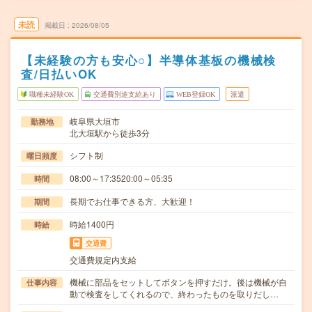
未読
掲載日
2026/08/05
【未経験の方も安心○】半導体基板の機械検
査/日払いOK
職種未経験OK
交通費別途支給あり
WEB登録OK
派遣
岐阜県大垣市
勤務地
北大垣駅から徒歩3分
シフト制
曜日頻度
08:00～17:3520:00～05:35
時間
長期でお仕事できる方、大歓迎！
期間
時給1400円
時給
交通費
交通費規定内支給
機械に部品をセットしてボタンを押すだけ。後は機械が自
仕事内容
動で検査をしてくれるので、終わったものを取りだし…