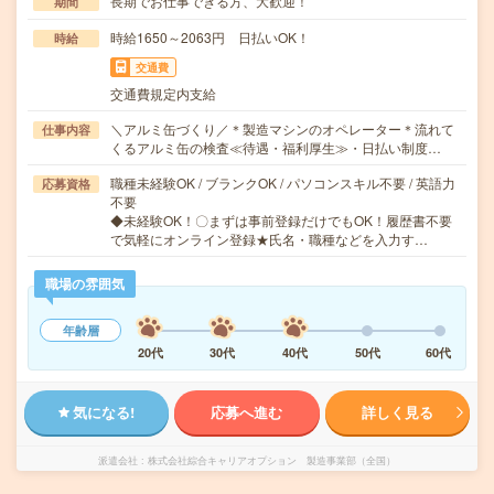
長期でお仕事できる方、大歓迎！
期間
時給1650～2063円 日払いOK！
時給
交通費
交通費規定内支給
＼アルミ缶づくり／＊製造マシンのオペレーター＊流れて
仕事内容
くるアルミ缶の検査≪待遇・福利厚生≫・日払い制度…
職種未経験OK / ブランクOK / パソコンスキル不要 / 英語力
応募資格
不要
◆未経験OK！〇まずは事前登録だけでもOK！履歴書不要
で気軽にオンライン登録★氏名・職種などを入力す…
職場の雰囲気
年齢層
20代
30代
40代
50代
60代
気になる!
応募へ進む
詳しく見る
派遣会社
株式会社綜合キャリアオプション 製造事業部（全国）