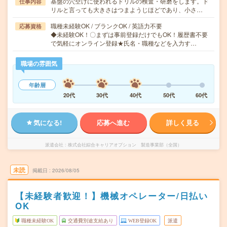
基盤の穴空けに使われるドリルの検査・研磨をします。ド
仕事内容
リルと言っても大きさはつまようじほどであり、小さ…
職種未経験OK / ブランクOK / 英語力不要
応募資格
◆未経験OK！〇まずは事前登録だけでもOK！履歴書不要
で気軽にオンライン登録★氏名・職種などを入力す…
職場の雰囲気
年齢層
20代
30代
40代
50代
60代
気になる!
応募へ進む
詳しく見る
派遣会社
株式会社綜合キャリアオプション 製造事業部（全国）
未読
掲載日
2026/08/05
【未経験者歓迎！】機械オペレーター/日払い
OK
職種未経験OK
交通費別途支給あり
WEB登録OK
派遣