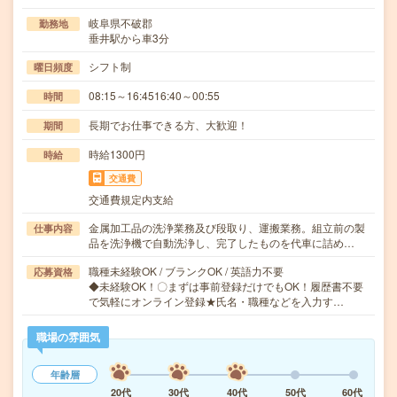
岐阜県不破郡
勤務地
垂井駅から車3分
シフト制
曜日頻度
08:15～16:4516:40～00:55
時間
長期でお仕事できる方、大歓迎！
期間
時給1300円
時給
交通費
交通費規定内支給
金属加工品の洗浄業務及び段取り、運搬業務。組立前の製
仕事内容
品を洗浄機で自動洗浄し、完了したものを代車に詰め…
職種未経験OK / ブランクOK / 英語力不要
応募資格
◆未経験OK！〇まずは事前登録だけでもOK！履歴書不要
で気軽にオンライン登録★氏名・職種などを入力す…
職場の雰囲気
年齢層
20代
30代
40代
50代
60代