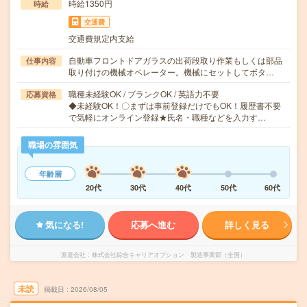
時給1350円
時給
交通費
交通費規定内支給
自動車フロントドアガラスの出荷段取り作業もしくは部品
仕事内容
取り付けの機械オペレーター。機械にセットしてボタ…
職種未経験OK / ブランクOK / 英語力不要
応募資格
◆未経験OK！〇まずは事前登録だけでもOK！履歴書不要
で気軽にオンライン登録★氏名・職種などを入力す…
職場の雰囲気
年齢層
20代
30代
40代
50代
60代
気になる!
応募へ進む
詳しく見る
派遣会社
株式会社綜合キャリアオプション 製造事業部（全国）
未読
掲載日
2026/08/05