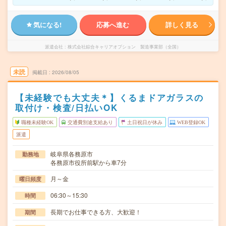
気になる!
応募へ進む
詳しく見る
派遣会社
株式会社綜合キャリアオプション 製造事業部（全国）
未読
掲載日
2026/08/05
【未経験でも大丈夫＊】くるまドアガラスの
取付け・検査/日払いOK
職種未経験OK
交通費別途支給あり
土日祝日が休み
WEB登録OK
派遣
岐阜県各務原市
勤務地
各務原市役所前駅から車7分
月～金
曜日頻度
06:30～15:30
時間
長期でお仕事できる方、大歓迎！
期間