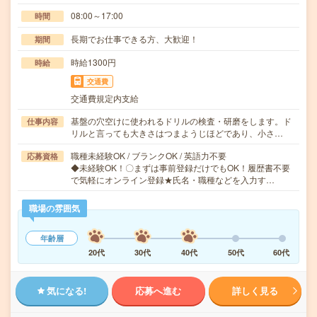
08:00～17:00
時間
長期でお仕事できる方、大歓迎！
期間
時給1300円
時給
交通費
交通費規定内支給
基盤の穴空けに使われるドリルの検査・研磨をします。ド
仕事内容
リルと言っても大きさはつまようじほどであり、小さ…
職種未経験OK / ブランクOK / 英語力不要
応募資格
◆未経験OK！〇まずは事前登録だけでもOK！履歴書不要
で気軽にオンライン登録★氏名・職種などを入力す…
職場の雰囲気
年齢層
20代
30代
40代
50代
60代
気になる!
応募へ進む
詳しく見る