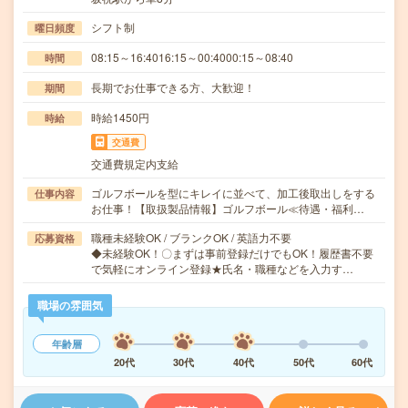
シフト制
曜日頻度
08:15～16:4016:15～00:4000:15～08:40
時間
長期でお仕事できる方、大歓迎！
期間
時給1450円
時給
交通費
交通費規定内支給
ゴルフボールを型にキレイに並べて、加工後取出しをする
仕事内容
お仕事！【取扱製品情報】ゴルフボール≪待遇・福利…
職種未経験OK / ブランクOK / 英語力不要
応募資格
◆未経験OK！〇まずは事前登録だけでもOK！履歴書不要
で気軽にオンライン登録★氏名・職種などを入力す…
職場の雰囲気
年齢層
20代
30代
40代
50代
60代