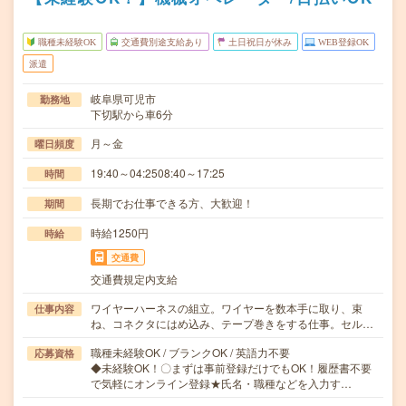
職種未経験OK
交通費別途支給あり
土日祝日が休み
WEB登録OK
派遣
岐阜県可児市
勤務地
下切駅から車6分
月～金
曜日頻度
19:40～04:2508:40～17:25
時間
長期でお仕事できる方、大歓迎！
期間
時給1250円
時給
交通費
交通費規定内支給
ワイヤーハーネスの組立。ワイヤーを数本手に取り、束
仕事内容
ね、コネクタにはめ込み、テープ巻きをする仕事。セル…
職種未経験OK / ブランクOK / 英語力不要
応募資格
◆未経験OK！〇まずは事前登録だけでもOK！履歴書不要
で気軽にオンライン登録★氏名・職種などを入力す…