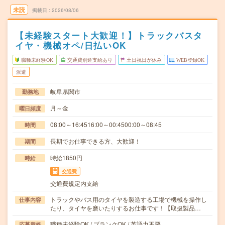
未読
掲載日
2026/08/06
【未経験スタート大歓迎！】トラックバスタ
イヤ・機械オペ/日払いOK
職種未経験OK
交通費別途支給あり
土日祝日が休み
WEB登録OK
派遣
岐阜県関市
勤務地
月～金
曜日頻度
08:00～16:4516:00～00:4500:00～08:45
時間
長期でお仕事できる方、大歓迎！
期間
時給1850円
時給
交通費
交通費規定内支給
トラックやバス用のタイヤを製造する工場で機械を操作し
仕事内容
たり、タイヤを磨いたりするお仕事です！【取扱製品…
職種未経験OK / ブランクOK / 英語力不要
応募資格