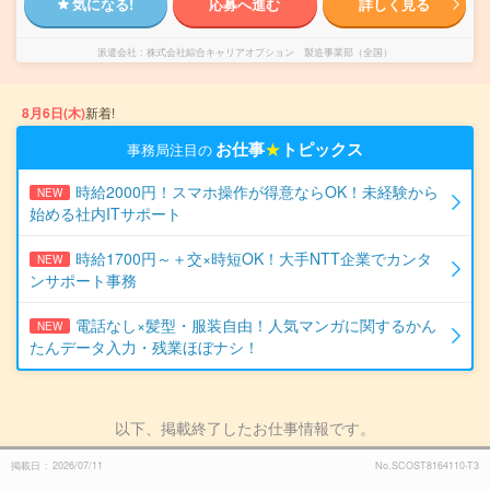
気になる!
応募へ進む
詳しく見る
派遣会社
株式会社綜合キャリアオプション 製造事業部（全国）
8月6日(木)
新着!
お仕事
★
トピックス
事務局注目の
時給2000円！スマホ操作が得意ならOK！未経験から
NEW
始める社内ITサポート
時給1700円～＋交×時短OK！大手NTT企業でカンタ
NEW
ンサポート事務
電話なし×髪型・服装自由！人気マンガに関するかん
NEW
たんデータ入力・残業ほぼナシ！
以下、掲載終了したお仕事情報です。
掲載日
2026/07/11
No.SCOST8164110-T3