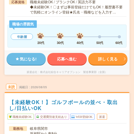
職種未経験OK / ブランクOK / 英語力不要
応募資格
◆未経験OK！〇まずは事前登録だけでもOK！履歴書不要
で気軽にオンライン登録★氏名・職種などを入力す…
職場の雰囲気
年齢層
20代
30代
40代
50代
60代
気になる!
応募へ進む
詳しく見る
派遣会社
株式会社綜合キャリアオプション 製造事業部（全国）
未読
掲載日
2026/08/05
【未経験OK！】ゴルフボールの並べ・取出
し/日払いOK
職種未経験OK
交通費別途支給あり
WEB登録OK
派遣
岐阜県関市
勤務地
坂祝駅から車8分