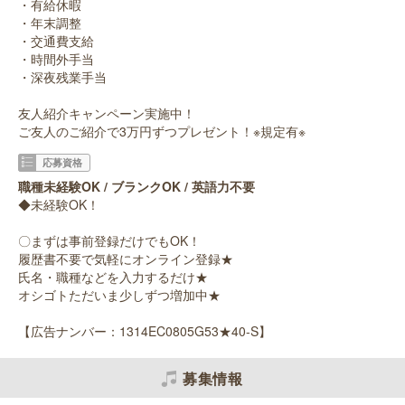
・有給休暇
・年末調整
・交通費支給
・時間外手当
・深夜残業手当
友人紹介キャンペーン実施中！
ご友人のご紹介で3万円ずつプレゼント！※規定有※
応募資格
職種未経験OK / ブランクOK / 英語力不要
◆未経験OK！
〇まずは事前登録だけでもOK！
履歴書不要で気軽にオンライン登録★
氏名・職種などを入力するだけ★
オシゴトただいま少しずつ増加中★
【広告ナンバー：1314EC0805G53★40-S】
募集情報