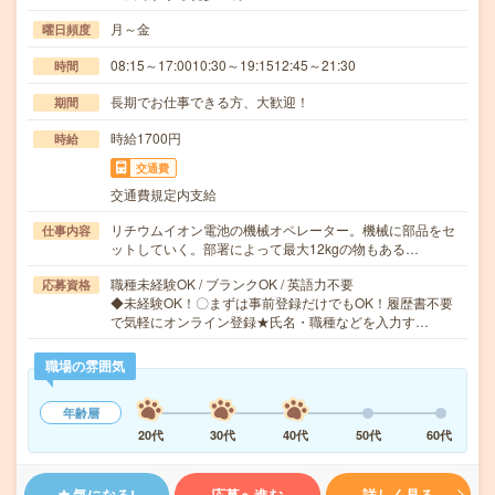
月～金
曜日頻度
08:15～17:0010:30～19:1512:45～21:30
時間
長期でお仕事できる方、大歓迎！
期間
時給1700円
時給
交通費
交通費規定内支給
リチウムイオン電池の機械オペレーター。機械に部品をセ
仕事内容
ットしていく。部署によって最大12kgの物もある…
職種未経験OK / ブランクOK / 英語力不要
応募資格
◆未経験OK！〇まずは事前登録だけでもOK！履歴書不要
で気軽にオンライン登録★氏名・職種などを入力す…
職場の雰囲気
年齢層
20代
30代
40代
50代
60代
気になる!
応募へ進む
詳しく見る