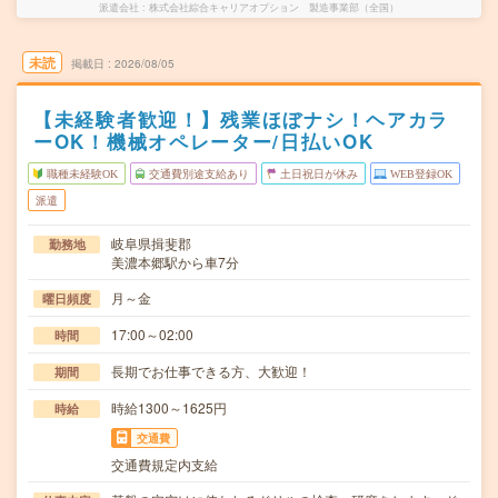
派遣会社
株式会社綜合キャリアオプション 製造事業部（全国）
未読
掲載日
2026/08/05
【未経験者歓迎！】残業ほぼナシ！ヘアカラ
ーOK！機械オペレーター/日払いOK
職種未経験OK
交通費別途支給あり
土日祝日が休み
WEB登録OK
派遣
岐阜県揖斐郡
勤務地
美濃本郷駅から車7分
月～金
曜日頻度
17:00～02:00
時間
長期でお仕事できる方、大歓迎！
期間
時給1300～1625円
時給
交通費
交通費規定内支給