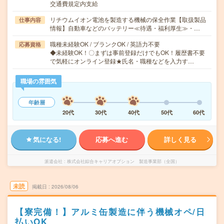
交通費規定内支給
リチウムイオン電池を製造する機械の保全作業【取扱製品
仕事内容
情報】自動車などのバッテリー≪待遇・福利厚生≫・…
職種未経験OK / ブランクOK / 英語力不要
応募資格
◆未経験OK！〇まずは事前登録だけでもOK！履歴書不要
で気軽にオンライン登録★氏名・職種などを入力す…
職場の雰囲気
年齢層
20代
30代
40代
50代
60代
気になる!
応募へ進む
詳しく見る
派遣会社
株式会社綜合キャリアオプション 製造事業部（全国）
未読
掲載日
2026/08/06
【寮完備！】アルミ缶製造に伴う機械オペ/日
払いOK