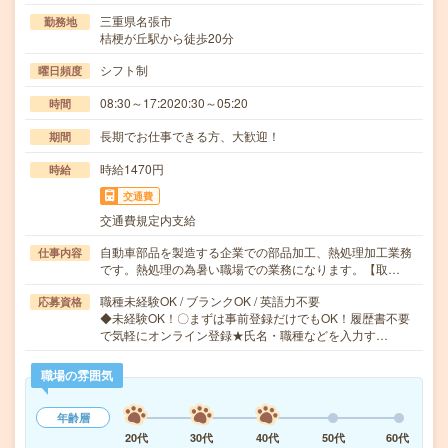
三重県名張市
勤務地
桔梗が丘駅から徒歩20分
シフト制
曜日頻度
08:30～17:2020:30～05:20
時間
長期でお仕事できる方、大歓迎！
期間
時給1470円
時給
交通費
交通費規定内支給
自動車部品を製造する企業での部品加工、熱処理加工業務
仕事内容
です。熱処理の為暑い職場での業務になります。【取…
職種未経験OK / ブランクOK / 英語力不要
応募資格
◆未経験OK！〇まずは事前登録だけでもOK！履歴書不要
で気軽にオンライン登録★氏名・職種などを入力す…
職場の雰囲気
年齢層
20代
30代
40代
50代
60代