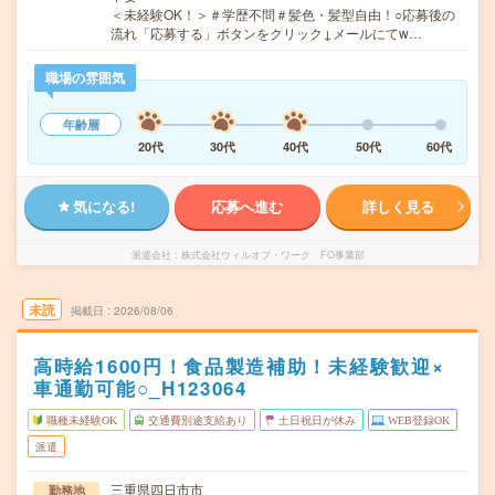
＜未経験OK！＞＃学歴不問＃髪色・髪型自由！○応募後の
流れ「応募する」ボタンをクリック↓メールにてw…
職場の雰囲気
年齢層
20代
30代
40代
50代
60代
気になる!
応募へ進む
詳しく見る
派遣会社
株式会社ウィルオブ・ワーク FO事業部
未読
掲載日
2026/08/06
高時給1600円！食品製造補助！未経験歓迎×
車通勤可能○_H123064
職種未経験OK
交通費別途支給あり
土日祝日が休み
WEB登録OK
派遣
三重県四日市市
勤務地