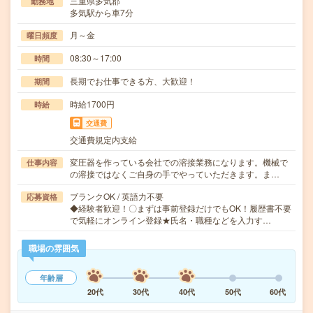
三重県多気郡
勤務地
多気駅から車7分
月～金
曜日頻度
08:30～17:00
時間
長期でお仕事できる方、大歓迎！
期間
時給1700円
時給
交通費
交通費規定内支給
変圧器を作っている会社での溶接業務になります。機械で
仕事内容
の溶接ではなくご自身の手でやっていただきます。ま…
ブランクOK / 英語力不要
応募資格
◆経験者歓迎！〇まずは事前登録だけでもOK！履歴書不要
で気軽にオンライン登録★氏名・職種などを入力す…
職場の雰囲気
年齢層
20代
30代
40代
50代
60代