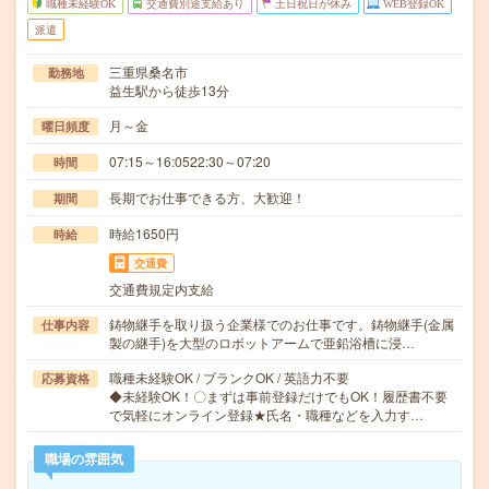
職種未経験OK
交通費別途支給あり
土日祝日が休み
WEB登録OK
派遣
三重県桑名市
勤務地
益生駅から徒歩13分
月～金
曜日頻度
07:15～16:0522:30～07:20
時間
長期でお仕事できる方、大歓迎！
期間
時給1650円
時給
交通費
交通費規定内支給
鋳物継手を取り扱う企業様でのお仕事です。鋳物継手(金属
仕事内容
製の継手)を大型のロボットアームで亜鉛浴槽に浸…
職種未経験OK / ブランクOK / 英語力不要
応募資格
◆未経験OK！〇まずは事前登録だけでもOK！履歴書不要
で気軽にオンライン登録★氏名・職種などを入力す…
職場の雰囲気