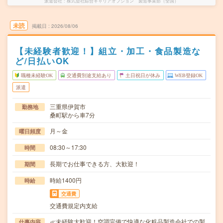
派遣会社
株式会社綜合キャリアオプション 製造事業部（全国）
未読
掲載日
2026/08/06
【未経験者歓迎！】組立・加工・食品製造な
ど/日払いOK
職種未経験OK
交通費別途支給あり
土日祝日が休み
WEB登録OK
派遣
三重県伊賀市
勤務地
桑町駅から車7分
月～金
曜日頻度
08:30～17:30
時間
長期でお仕事できる方、大歓迎！
期間
時給1400円
時給
交通費
交通費規定内支給
≪未経験大歓迎！空調完備で快適な化粧品製造会社での製
仕事内容