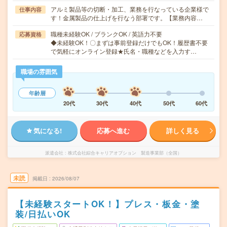
アルミ製品等の切断・加工、業務を行なっている企業様で
仕事内容
す！金属製品の仕上げを行なう部署です。【業務内容…
職種未経験OK / ブランクOK / 英語力不要
応募資格
◆未経験OK！〇まずは事前登録だけでもOK！履歴書不要
で気軽にオンライン登録★氏名・職種などを入力す…
職場の雰囲気
年齢層
20代
30代
40代
50代
60代
気になる!
応募へ進む
詳しく見る
派遣会社
株式会社綜合キャリアオプション 製造事業部（全国）
未読
掲載日
2026/08/07
【未経験スタートOK！】プレス・板金・塗
装/日払いOK