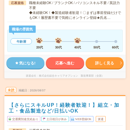
職種未経験OK / ブランクOK / パソコンスキル不要 / 英語力
応募資格
不要
◆未経験OK！◆製造経験者歓迎！〇まずは事前登録だけで
もOK！履歴書不要で気軽にオンライン登録★氏名…
職場の雰囲気
年齢層
20代
30代
40代
50代
60代
気になる!
応募へ進む
詳しく見る
派遣会社
株式会社綜合キャリアオプション 製造事業部（全国）
未読
掲載日
2026/08/07
【さらにスキルUP！経験者歓迎！】組立・加
工・食品製造など/日払いOK
交通費別途支給あり
土日祝日が休み
WEB登録OK
派遣