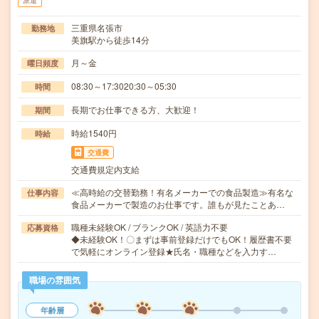
派遣
三重県名張市
勤務地
美旗駅から徒歩14分
月～金
曜日頻度
08:30～17:3020:30～05:30
時間
長期でお仕事できる方、大歓迎！
期間
時給1540円
時給
交通費
交通費規定内支給
≪高時給の交替勤務！有名メーカーでの食品製造≫有名な
仕事内容
食品メーカーで製造のお仕事です。誰もが見たことあ…
職種未経験OK / ブランクOK / 英語力不要
応募資格
◆未経験OK！〇まずは事前登録だけでもOK！履歴書不要
で気軽にオンライン登録★氏名・職種などを入力す…
職場の雰囲気
年齢層