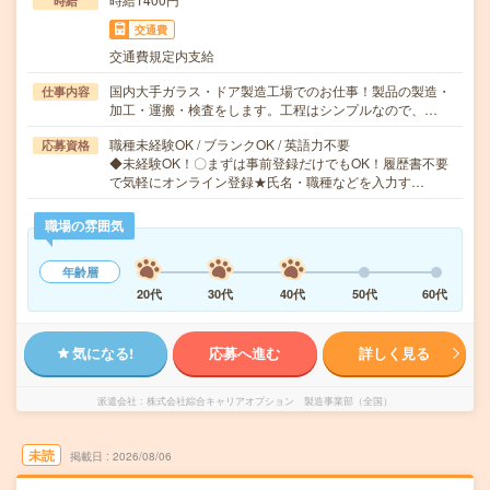
時給
交通費
交通費規定内支給
国内大手ガラス・ドア製造工場でのお仕事！製品の製造・
仕事内容
加工・運搬・検査をします。工程はシンプルなので、…
職種未経験OK / ブランクOK / 英語力不要
応募資格
◆未経験OK！〇まずは事前登録だけでもOK！履歴書不要
で気軽にオンライン登録★氏名・職種などを入力す…
職場の雰囲気
年齢層
20代
30代
40代
50代
60代
気になる!
応募へ進む
詳しく見る
派遣会社
株式会社綜合キャリアオプション 製造事業部（全国）
未読
掲載日
2026/08/06