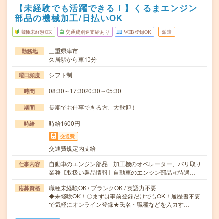
【未経験でも活躍できる！】くるまエンジン
部品の機械加工/日払いOK
職種未経験OK
交通費別途支給あり
WEB登録OK
派遣
三重県津市
勤務地
久居駅から車10分
シフト制
曜日頻度
08:30～17:3020:30～05:30
時間
長期でお仕事できる方、大歓迎！
期間
時給1600円
時給
交通費
交通費規定内支給
自動車のエンジン部品、加工機のオペレーター、バリ取り
仕事内容
業務【取扱い製品情報】自動車のエンジン部品≪待遇…
職種未経験OK / ブランクOK / 英語力不要
応募資格
◆未経験OK！〇まずは事前登録だけでもOK！履歴書不要
で気軽にオンライン登録★氏名・職種などを入力す…