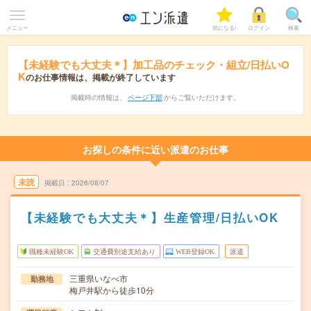
メニュー
気になる!
ログイン
検索
【未経験でも大丈夫＊】加工品のチェック・組立/日払いO
K
のお仕事情報は、掲載が終了しています
掲載時の情報は、
ページ下部
からご覧いただけます。
お探しの条件に近い派遣のお仕事
未読
掲載日
2026/08/07
【未経験でも大丈夫＊】生産管理/日払いOK
職種未経験OK
交通費別途支給あり
WEB登録OK
派遣
三重県いなべ市
勤務地
梅戸井駅から徒歩10分