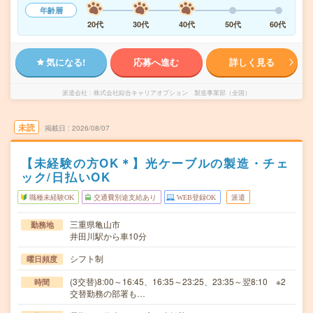
年齢層
20代
30代
40代
50代
60代
気になる!
応募へ進む
詳しく見る
派遣会社
株式会社綜合キャリアオプション 製造事業部（全国）
未読
掲載日
2026/08/07
【未経験の方OK＊】光ケーブルの製造・チェ
ック/日払いOK
職種未経験OK
交通費別途支給あり
WEB登録OK
派遣
三重県亀山市
勤務地
井田川駅から車10分
シフト制
曜日頻度
(3交替)8:00～16:45、16:35～23:25、23:35～翌8:10 ※2
時間
交替勤務の部署も…