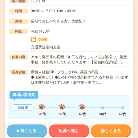
シフト制
曜日頻度
08:30～17:0019:00～03:30
時間
長期でお仕事できる方、大歓迎！
期間
時給1460円
時給
交通費
交通費規定内支給
アルミ製品等の切断・加工を行なっている企業様で、製造
仕事内容
事務、軽作業をしていただきます！【業務内容詳細】…
職種未経験OK / ブランクOK / 英語力不要
応募資格
◆未経験OK！◆ExcelやWordの操作できる方歓迎！〇まず
は事前登録だけでもOK！履歴書不要で気…
職場の雰囲気
年齢層
20代
30代
40代
50代
60代
気になる!
応募へ進む
詳しく見る