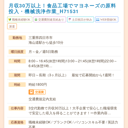
月収30万以上！食品工場でマヨネーズの原料
投入・機械洗浄作業_H71531
職種未経験OK
交通費別途支給あり
土日祝日が休み
WEB登録OK
派遣
三重県四日市市
勤務地
海山道駅から徒歩10分
月～金／週5日勤務
曜日頻度
8:00～16:45(休憩1時間)13:00～21:45(休憩1時間)22:00～
時間
6:45(休憩1時…
即日～長期（3ヶ月以上） 最短で応募開始から1週間！
期間
時給1800円
時給
交通費
交通費規定内支給
3交代勤務で月収30万以上！大手企業で安心した職場環境
仕事内容
で安定した収入を得ることができます！ー作業内容…
職種未経験OK / ブランクOK / パソコンスキル不要 / 英語力
応募資格
不要