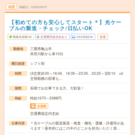
未読
掲載日
2026/08/07
【初めての方も安心してスタート＊】光ケー
ブルの製造・チェック/日払いOK
職種未経験OK
交通費別途支給あり
WEB登録OK
派遣
三重県亀山市
勤務地
井田川駅から車10分
シフト制
曜日頻度
(3交替)8:00～16:45、16:35～23:35、23:25～翌8:10 ※2
時間
交替勤務の部署も…
長期でお仕事できる方、大歓迎！
期間
時給1670～2088円
時給
交通費
交通費規定内支給
＊光ケーブルの製造製造・検査・梱包・運搬・評価等があ
仕事内容
ります！基本的にはこの中のどこかを担当いただく形…