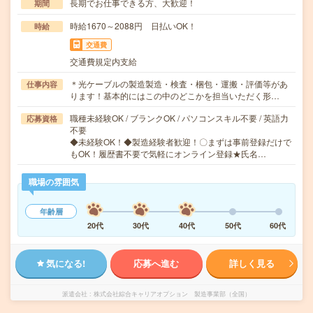
長期でお仕事できる方、大歓迎！
期間
時給1670～2088円 日払いOK！
時給
交通費
交通費規定内支給
＊光ケーブルの製造製造・検査・梱包・運搬・評価等があ
仕事内容
ります！基本的にはこの中のどこかを担当いただく形…
職種未経験OK / ブランクOK / パソコンスキル不要 / 英語力
応募資格
不要
◆未経験OK！◆製造経験者歓迎！〇まずは事前登録だけで
もOK！履歴書不要で気軽にオンライン登録★氏名…
職場の雰囲気
年齢層
20代
30代
40代
50代
60代
気になる!
応募へ進む
詳しく見る
派遣会社
株式会社綜合キャリアオプション 製造事業部（全国）