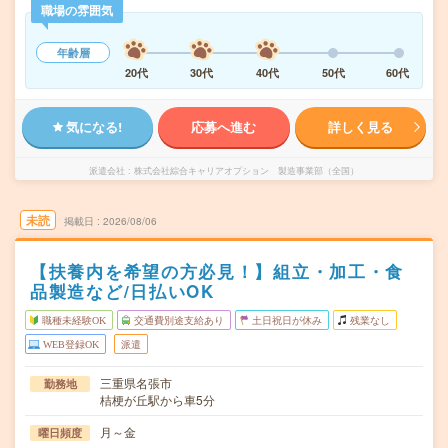
職場の雰囲気
年齢層
20代
30代
40代
50代
60代
気になる!
応募へ進む
詳しく見る
派遣会社
株式会社綜合キャリアオプション 製造事業部（全国）
未読
掲載日
2026/08/06
【扶養内を希望の方必見！】組立・加工・食
品製造など/日払いOK
職種未経験OK
交通費別途支給あり
土日祝日が休み
残業なし
WEB登録OK
派遣
三重県名張市
勤務地
桔梗が丘駅から車5分
月～金
曜日頻度