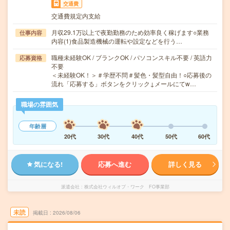
交通費
交通費規定内支給
月収29.1万以上で夜勤勤務のため効率良く稼げます○業務
仕事内容
内容(1)食品製造機械の運転や設定などを行う…
職種未経験OK / ブランクOK / パソコンスキル不要 / 英語力
応募資格
不要
＜未経験OK！＞＃学歴不問＃髪色・髪型自由！○応募後の
流れ「応募する」ボタンをクリック↓メールにてw…
職場の雰囲気
年齢層
20代
30代
40代
50代
60代
気になる!
応募へ進む
詳しく見る
派遣会社
株式会社ウィルオブ・ワーク FO事業部
未読
掲載日
2026/08/06