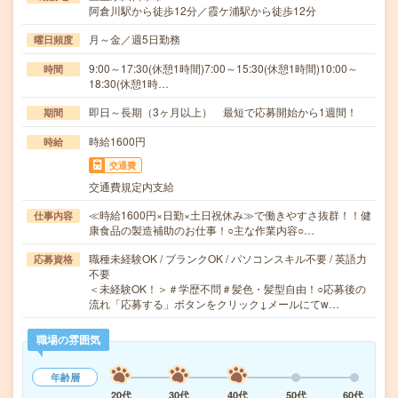
阿倉川駅から徒歩12分／霞ケ浦駅から徒歩12分
月～金／週5日勤務
曜日頻度
9:00～17:30(休憩1時間)7:00～15:30(休憩1時間)10:00～
時間
18:30(休憩1時…
即日～長期（3ヶ月以上） 最短で応募開始から1週間！
期間
時給1600円
時給
交通費
交通費規定内支給
≪時給1600円×日勤×土日祝休み≫で働きやすさ抜群！！健
仕事内容
康食品の製造補助のお仕事！○主な作業内容○…
職種未経験OK / ブランクOK / パソコンスキル不要 / 英語力
応募資格
不要
＜未経験OK！＞＃学歴不問＃髪色・髪型自由！○応募後の
流れ「応募する」ボタンをクリック↓メールにてw…
職場の雰囲気
年齢層
20代
30代
40代
50代
60代