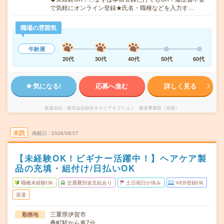
で気軽にオンライン登録★氏名・職種などを入力す…
職場の雰囲気
年齢層
20代
30代
40代
50代
60代
気になる!
応募へ進む
詳しく見る
派遣会社
株式会社綜合キャリアオプション 製造事業部（全国）
未読
掲載日
2026/08/07
【未経験OK！ビギナー活躍中！】ヘアケア製
品の充填・組付け/日払いOK
職種未経験OK
交通費別途支給あり
土日祝日が休み
WEB登録OK
派遣
三重県伊賀市
勤務地
桑町駅から車7分