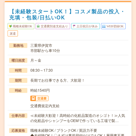
【未経験スタートOK！】コスメ製品の投入・
充填・包装/日払いOK
職種未経験OK
交通費別途支給あり
土日祝日が休み
WEB登録OK
派遣
三重県伊賀市
勤務地
市部駅から車10分
月～金
曜日頻度
08:30～17:30
時間
長期でお仕事できる方、大歓迎！
期間
時給1540円
時給
交通費
交通費規定内支給
≪未経験大歓迎！高時給の化粧品製造のオシゴト！≫人気
仕事内容
の化粧品やシャンプーをOEMで作っている工場で製…
職種未経験OK / ブランクOK / 英語力不要
応募資格
◆未経験OK！〇まずは事前登録だけでもOK！履歴書不要