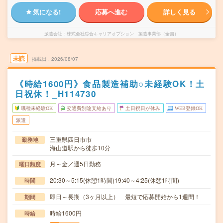
気になる!
応募へ進む
詳しく見る
派遣会社
株式会社綜合キャリアオプション 製造事業部（全国）
未読
掲載日
2026/08/07
《時給1600円》食品製造補助○未経験OK！土
日祝休！_H114730
職種未経験OK
交通費別途支給あり
土日祝日が休み
WEB登録OK
派遣
三重県四日市市
勤務地
海山道駅から徒歩10分
月～金／週5日勤務
曜日頻度
20:30～5:15(休憩1時間)19:40～4:25(休憩1時間)
時間
即日～長期（3ヶ月以上） 最短で応募開始から1週間！
期間
時給1600円
時給