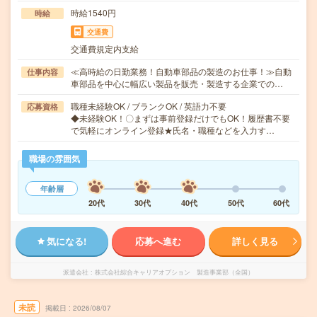
時給1540円
時給
交通費
交通費規定内支給
≪高時給の日勤業務！自動車部品の製造のお仕事！≫自動
仕事内容
車部品を中心に幅広い製品を販売・製造する企業での…
職種未経験OK / ブランクOK / 英語力不要
応募資格
◆未経験OK！〇まずは事前登録だけでもOK！履歴書不要
で気軽にオンライン登録★氏名・職種などを入力す…
職場の雰囲気
年齢層
20代
30代
40代
50代
60代
気になる!
応募へ進む
詳しく見る
派遣会社
株式会社綜合キャリアオプション 製造事業部（全国）
未読
掲載日
2026/08/07