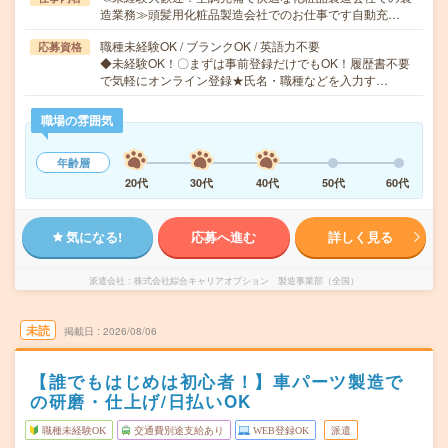
造業務≫頭髪用化粧品製造会社でのお仕事です自動充…
職種未経験OK / ブランクOK / 英語力不要
応募資格
◆未経験OK！〇まずは事前登録だけでもOK！履歴書不要
で気軽にオンライン登録★氏名・職種などを入力す…
職場の雰囲気
年齢層
20代
30代
40代
50代
60代
気になる!
応募へ進む
詳しく見る
派遣会社
株式会社綜合キャリアオプション 製造事業部（全国）
未読
掲載日
2026/08/06
【誰でもはじめは初心者！】車パーツ製造で
の研磨・仕上げ/日払いOK
職種未経験OK
交通費別途支給あり
WEB登録OK
派遣