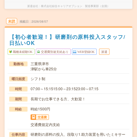
派遣会社
株式会社綜合キャリアオプション 製造事業部（全国）
未読
掲載日
2026/08/07
【初心者歓迎！】研磨剤の原料投入スタッフ/
日払いOK
職種未経験OK
交通費別途支給あり
WEB登録OK
派遣
三重県津市
勤務地
津駅から車25分
シフト制
曜日頻度
07:00～15:1515:00～23:1523:00～07:15
時間
長期でお仕事できる方、大歓迎！
期間
時給1500円
時給
交通費
交通費規定内支給
研磨剤の原料の投入、段取り1.助力装置を用いたミキサー
仕事内容