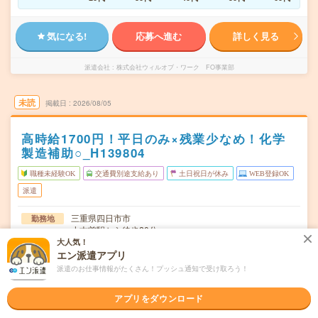
気になる!
応募へ進む
詳しく見る
派遣会社
株式会社ウィルオブ・ワーク FO事業部
未読
掲載日
2026/08/05
高時給1700円！平日のみ×残業少なめ！化学
製造補助○_H139804
職種未経験OK
交通費別途支給あり
土日祝日が休み
WEB登録OK
派遣
三重県四日市市
勤務地
小古曽駅から徒歩20分
大人気！
月～金／週5日勤務
曜日頻度
エン派遣アプリ
派遣のお仕事情報がたくさん！プッシュ通知で受け取ろう！
8:30～17:15(休憩1時間)
時間
アプリをダウンロード
即日～長期（3ヶ月以上） 最短で応募開始から1週間！
期間