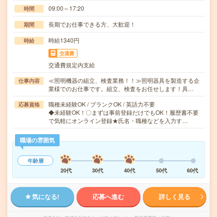
09:00～17:20
時間
長期でお仕事できる方、大歓迎！
期間
時給1340円
時給
交通費
交通費規定内支給
≪照明機器の組立、検査業務！！≫照明器具を製造する企
仕事内容
業様でのお仕事です。組立、検査をお任せします！具…
職種未経験OK / ブランクOK / 英語力不要
応募資格
◆未経験OK！〇まずは事前登録だけでもOK！履歴書不要
で気軽にオンライン登録★氏名・職種などを入力す…
職場の雰囲気
年齢層
20代
30代
40代
50代
60代
気になる!
応募へ進む
詳しく見る