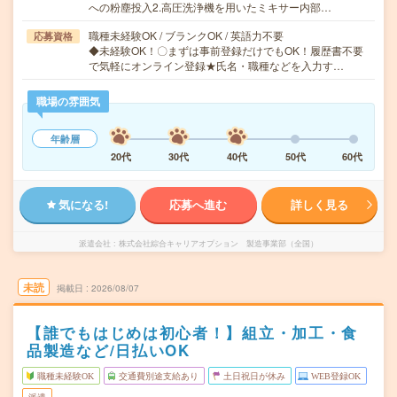
への粉塵投入2.高圧洗浄機を用いたミキサー内部…
職種未経験OK / ブランクOK / 英語力不要
応募資格
◆未経験OK！〇まずは事前登録だけでもOK！履歴書不要
で気軽にオンライン登録★氏名・職種などを入力す…
職場の雰囲気
年齢層
20代
30代
40代
50代
60代
気になる!
応募へ進む
詳しく見る
派遣会社
株式会社綜合キャリアオプション 製造事業部（全国）
未読
掲載日
2026/08/07
【誰でもはじめは初心者！】組立・加工・食
品製造など/日払いOK
職種未経験OK
交通費別途支給あり
土日祝日が休み
WEB登録OK