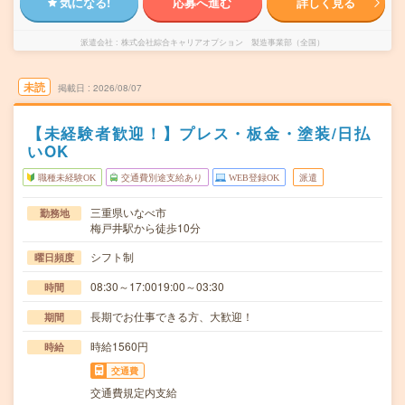
気になる!
応募へ進む
詳しく見る
派遣会社
株式会社綜合キャリアオプション 製造事業部（全国）
未読
掲載日
2026/08/07
【未経験者歓迎！】プレス・板金・塗装/日払
いOK
職種未経験OK
交通費別途支給あり
WEB登録OK
派遣
三重県いなべ市
勤務地
梅戸井駅から徒歩10分
シフト制
曜日頻度
08:30～17:0019:00～03:30
時間
長期でお仕事できる方、大歓迎！
期間
時給1560円
時給
交通費
交通費規定内支給