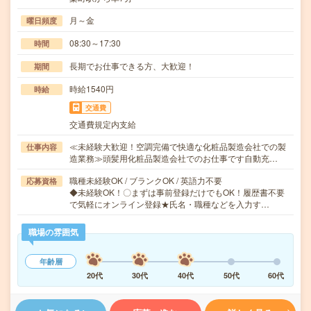
月～金
曜日頻度
08:30～17:30
時間
長期でお仕事できる方、大歓迎！
期間
時給1540円
時給
交通費
交通費規定内支給
≪未経験大歓迎！空調完備で快適な化粧品製造会社での製
仕事内容
造業務≫頭髪用化粧品製造会社でのお仕事です自動充…
職種未経験OK / ブランクOK / 英語力不要
応募資格
◆未経験OK！〇まずは事前登録だけでもOK！履歴書不要
で気軽にオンライン登録★氏名・職種などを入力す…
職場の雰囲気
年齢層
20代
30代
40代
50代
60代