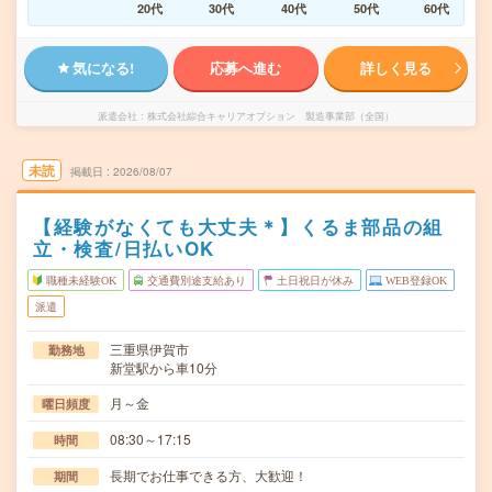
20代
30代
40代
50代
60代
気になる!
応募へ進む
詳しく見る
派遣会社
株式会社綜合キャリアオプション 製造事業部（全国）
未読
掲載日
2026/08/07
【経験がなくても大丈夫＊】くるま部品の組
立・検査/日払いOK
職種未経験OK
交通費別途支給あり
土日祝日が休み
WEB登録OK
派遣
三重県伊賀市
勤務地
新堂駅から車10分
月～金
曜日頻度
08:30～17:15
時間
長期でお仕事できる方、大歓迎！
期間