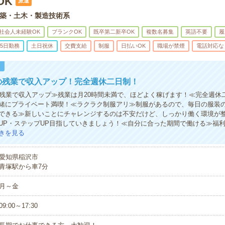
OK
派遣
築・土木・製造技術系
社会人未経験OK
ブランクOK
既卒第二新卒OK
複数名募集
英語不要
履
5日勤務
土日祝休
交費支給
制服
日払いOK
職場が禁煙
電話対応な
！
の残業で収入アップ！完全週休二日制！
の残業で収入アップ≫残業は月20時間未満で、ほどよく稼げます！≪完全週休
緒にプライベート満喫！≪ラクラク制服アリ≫制服があるので、毎日の服装
できる≫新しいことにチャレンジするのは不安だけど、しっかり働く環境が
UP・ステップUP目指していきましょう！≪自分に合った期間で働ける≫福
きを見る
愛知県稲沢市
青塚駅から車7分
月～金
09:00～17:30