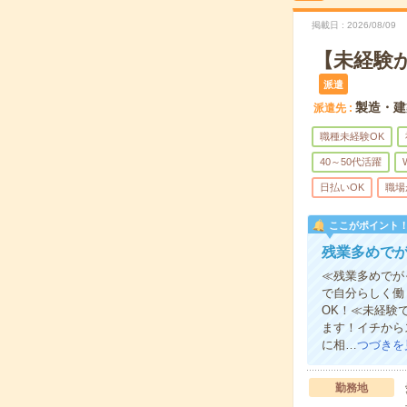
掲載日
2026/08/09
【未経験
派遣
製造・建
派遣先
職種未経験OK
40～50代活躍
日払いOK
職場
ここがポイント
残業多めで
≪残業多めでが
で自分らしく働
OK！≪未経験
ます！イチから
に相…
つづきを
勤務地