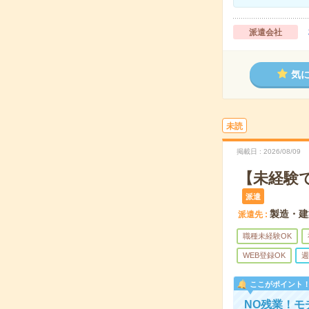
派遣会社
気
未読
掲載日
2026/08/09
【未経験
派遣
製造・建
派遣先
職種未経験OK
WEB登録OK
週
ここがポイント
NO残業！モ