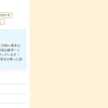
歴書不要
し
二日制≫週末は
の悩み解消！≪
整っています！
利厚生が整った派