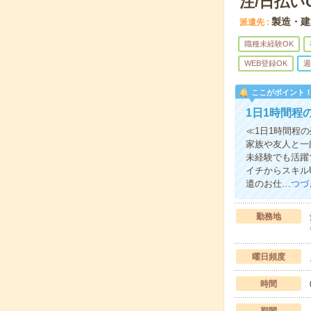
注/日払い
製造・建
派遣先
職種未経験OK
WEB登録OK
週
ここがポイント
1日1時間程
≪1日1時間程
家族や友人と一
未経験でも活躍
イチからスキル
遣のお仕…
つづ
勤務地
曜日頻度
時間