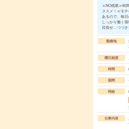
≪NO残業≫時
ススメ！≪モチ
あるので、毎日
しっかり働く環
目指せ…
つづき
勤務地
曜日頻度
時間
期間
時給
仕事内容