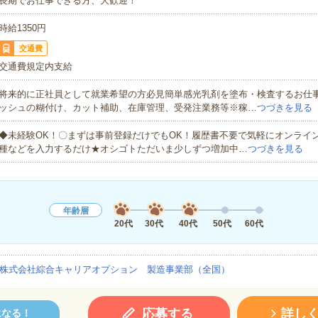
長期でお仕事できる方、大歓迎！
時給1350円
交通費
交通費規定内支給
将来的に正社員として就業希望の方必見簡単感光乳剤を塗布・検査するお仕
ッシュの糊付け、カット補助、在庫管理、受発注業務等※稼…
つづきを見る
◆未経験OK！〇まずは事前登録だけでもOK！履歴書不要で気軽にオンライ
種などを入力するだけ★オシゴトただいま少しずつ増加中…
つづきを見る
年齢層
20代
30代
40代
50代
60代
株式会社綜合キャリアオプション 製造事業部（全国）
応募する
詳し
になる！