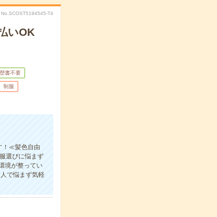
No.SCOST5194545-T4
払いOK
歴書不要
制服
す！≪髪色自由
の服選びに悩まず
環境が整ってい
一人で悩まず気軽