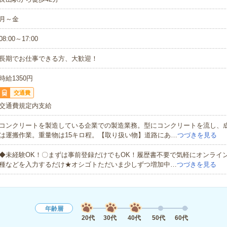
月～金
08:00～17:00
長期でお仕事できる方、大歓迎！
時給1350円
交通費
交通費規定内支給
コンクリートを製造している企業での製造業務。型にコンクリートを流し、
は運搬作業。重量物は15キロ程。【取り扱い物】道路にあ…
つづきを見る
◆未経験OK！〇まずは事前登録だけでもOK！履歴書不要で気軽にオンライ
種などを入力するだけ★オシゴトただいま少しずつ増加中…
つづきを見る
年齢層
20代
30代
40代
50代
60代