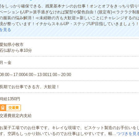
間をしっかり確保できる、残業基本ナシのお仕事！オンとオフをきっちり切り
ベーションもUP≫派手過ぎなければ髪型や髪色自由！(規定有)≪ラクラク制
の服装の悩み解消！≪未経験の方も大歓迎≫新しいことにチャレンジするの
境が整っています！イチからスキルUP・ステップUP目指していきましょう
を見る
愛知県小牧市
石仏駅から車10分
月～金
08:00～17:0004:00～13:0011:00～20:00
長期でお仕事できる方、大歓迎！
時給1350円
交通費
交通費規定内支給
お菓子工場でのお仕事です。キレイな現場で、ビスケット製造のお手伝いを
す。空調もしっかり効いているのでお仕事はしやすいです。幅…
つづきを見