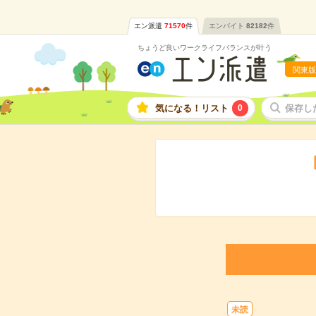
エン派遣
71570
件
エンバイト
82182
件
ちょうど良いワークライフバランスが叶う
関東版
気になる！リスト
0
保存し
未読