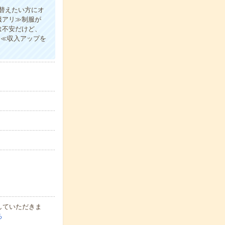
替えたい方にオ
服アリ≫制服が
は不安だけど、
！≪収入アップを
していただきま
る