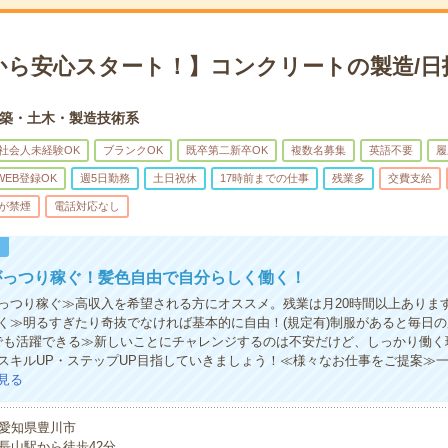
から安心スタート！】コンクリートの製造/日
築・土木・製造技術系
社会人未経験OK
ブランクOK
既卒第二新卒OK
複数名募集
英語不要
履
WEB登録OK
週5日勤務
土日祝休
17時前までの仕事
残業多
交費支給
が禁煙
電話対応なし
！
がっつり稼ぐ！髪色自由で自分らしく働く！
っつり稼ぐ≫高収入を希望される方にオススメ。残業は月20時間以上ありま
く≫明るすぎたり奇抜でなければ基本的に自由！(規定有)制服があると毎日
でも活躍できる≫新しいことにチャレンジするのは不安だけど、しっかり働く
スキルUP・ステップUP目指していきましょう！≪様々なお仕事をご提案≫
見る
愛知県豊川市
長山駅から徒歩42分