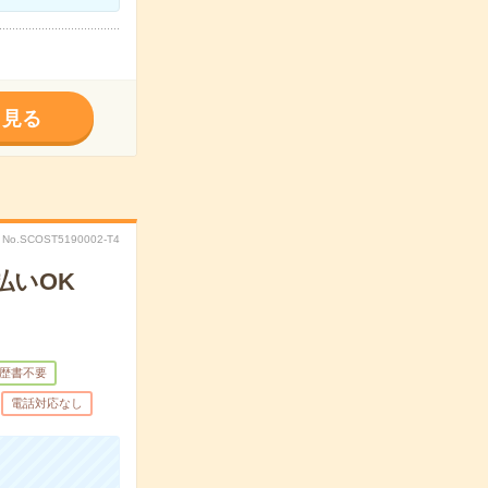
く見る
No.SCOST5190002-T4
払いOK
歴書不要
電話対応なし