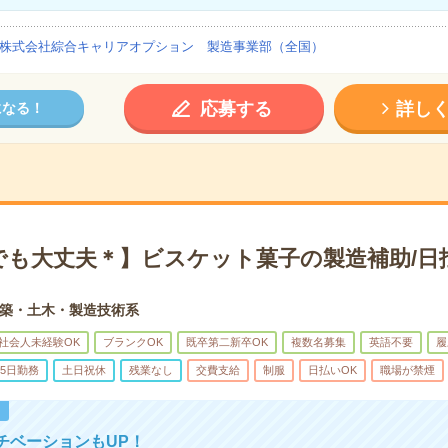
株式会社綜合キャリアオプション 製造事業部（全国）
応募する
詳し
になる！
でも大丈夫＊】ビスケット菓子の製造補助/日
築・土木・製造技術系
社会人未経験OK
ブランクOK
既卒第二新卒OK
複数名募集
英語不要
履
5日勤務
土日祝休
残業なし
交費支給
制服
日払いOK
職場が禁煙
！
チベーションもUP！