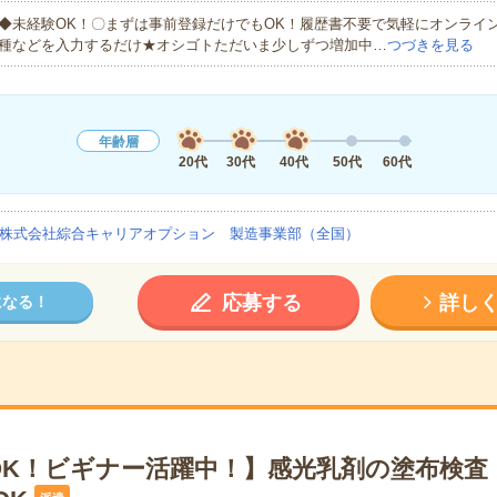
◆未経験OK！〇まずは事前登録だけでもOK！履歴書不要で気軽にオンライ
種などを入力するだけ★オシゴトただいま少しずつ増加中…
つづきを見る
年齢層
20代
30代
40代
50代
60代
株式会社綜合キャリアオプション 製造事業部（全国）
応募する
詳し
になる！
OK！ビギナー活躍中！】感光乳剤の塗布検査