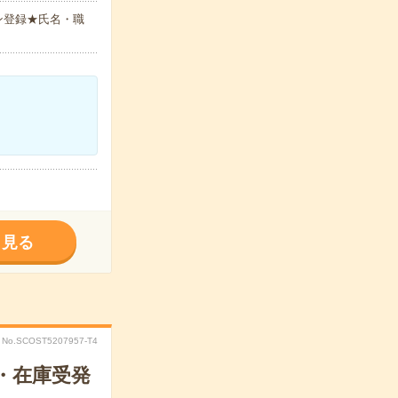
ン登録★氏名・職
く見る
No.SCOST5207957-T4
・在庫受発