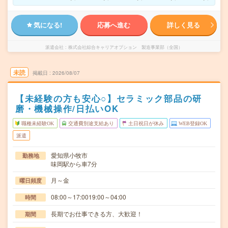
気になる!
応募へ進む
詳しく見る
派遣会社
株式会社綜合キャリアオプション 製造事業部（全国）
未読
掲載日
2026/08/07
【未経験の方も安心○】セラミック部品の研
磨・機械操作/日払いOK
職種未経験OK
交通費別途支給あり
土日祝日が休み
WEB登録OK
派遣
愛知県小牧市
勤務地
味岡駅から車7分
月～金
曜日頻度
08:00～17:0019:00～04:00
時間
長期でお仕事できる方、大歓迎！
期間