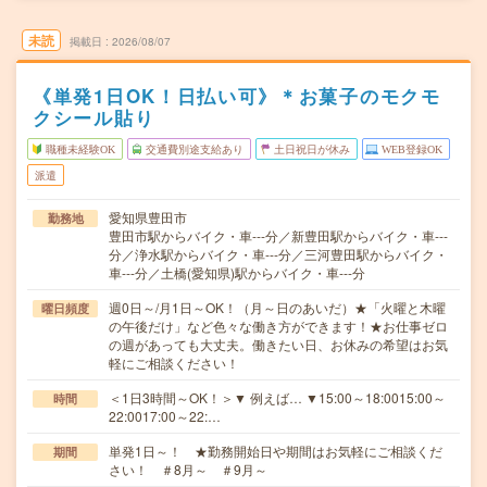
未読
掲載日
2026/08/07
《単発1日OK！日払い可》＊お菓子のモクモ
クシール貼り
職種未経験OK
交通費別途支給あり
土日祝日が休み
WEB登録OK
派遣
愛知県豊田市
勤務地
豊田市駅からバイク・車---分／新豊田駅からバイク・車---
分／浄水駅からバイク・車---分／三河豊田駅からバイク・
車---分／土橋(愛知県)駅からバイク・車---分
週0日～/月1日～OK！（月～日のあいだ）★「火曜と木曜
曜日頻度
の午後だけ」など色々な働き方ができます！★お仕事ゼロ
の週があっても大丈夫。働きたい日、お休みの希望はお気
軽にご相談ください！
＜1日3時間～OK！＞▼ 例えば… ▼15:00～18:0015:00～
時間
22:0017:00～22:…
単発1日～！ ★勤務開始日や期間はお気軽にご相談くだ
期間
さい！ ＃8月～ ＃9月～