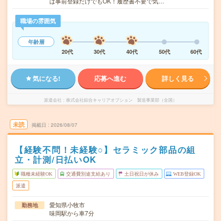
は事前登録だけでもOK！履歴書不要で気…
職場の雰囲気
年齢層
20代
30代
40代
50代
60代
気になる!
応募へ進む
詳しく見る
派遣会社
株式会社綜合キャリアオプション 製造事業部（全国）
未読
掲載日
2026/08/07
【経験不問！未経験○】セラミック部品の組
立・計測/日払いOK
職種未経験OK
交通費別途支給あり
土日祝日が休み
WEB登録OK
派遣
愛知県小牧市
勤務地
味岡駅から車7分