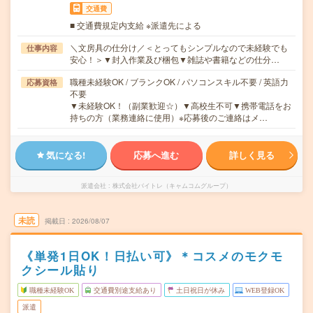
交通費
■ 交通費規定内支給 ※派遣先による
＼文房具の仕分け／＜とってもシンプルなので未経験でも
仕事内容
安心！＞▼封入作業及び梱包▼雑誌や書籍などの仕分…
職種未経験OK / ブランクOK / パソコンスキル不要 / 英語力
応募資格
不要
▼未経験OK！（副業歓迎☆）▼高校生不可▼携帯電話をお
持ちの方（業務連絡に使用）※応募後のご連絡はメ…
気になる!
応募へ進む
詳しく見る
派遣会社
株式会社バイトレ（キャムコムグループ）
未読
掲載日
2026/08/07
《単発1日OK！日払い可》＊コスメのモクモ
クシール貼り
職種未経験OK
交通費別途支給あり
土日祝日が休み
WEB登録OK
派遣