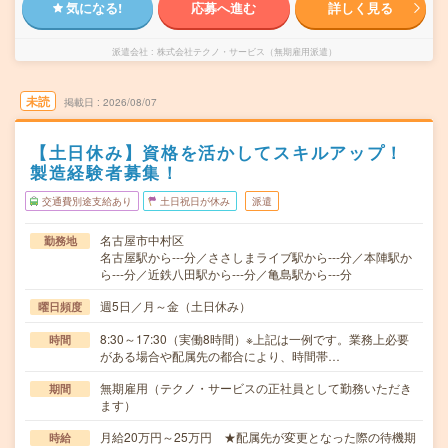
気になる!
応募へ進む
詳しく見る
派遣会社
株式会社テクノ・サービス（無期雇用派遣）
未読
掲載日
2026/08/07
【土日休み】資格を活かしてスキルアップ！
製造経験者募集！
交通費別途支給あり
土日祝日が休み
派遣
名古屋市中村区
勤務地
名古屋駅から---分／ささしまライブ駅から---分／本陣駅か
ら---分／近鉄八田駅から---分／亀島駅から---分
週5日／月～金（土日休み）
曜日頻度
8:30～17:30（実働8時間）※上記は一例です。業務上必要
時間
がある場合や配属先の都合により、時間帯…
無期雇用（テクノ・サービスの正社員として勤務いただき
期間
ます）
月給20万円～25万円 ★配属先が変更となった際の待機期
時給