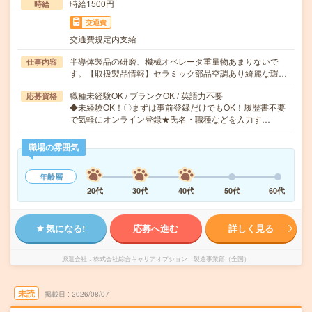
時給1500円
時給
交通費
交通費規定内支給
半導体製品の研磨、機械オペレータ重量物あまりないで
仕事内容
す。【取扱製品情報】セラミック部品空調あり綺麗な環…
職種未経験OK / ブランクOK / 英語力不要
応募資格
◆未経験OK！〇まずは事前登録だけでもOK！履歴書不要
で気軽にオンライン登録★氏名・職種などを入力す…
職場の雰囲気
年齢層
20代
30代
40代
50代
60代
気になる!
応募へ進む
詳しく見る
派遣会社
株式会社綜合キャリアオプション 製造事業部（全国）
未読
掲載日
2026/08/07