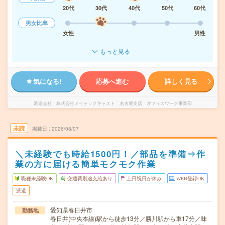
20代
30代
40代
50代
60代
男女比率
女性
男性
もっと見る
気になる!
応募へ進む
詳しく見る
派遣会社
株式会社メイテックキャスト 名古屋支店 オフィスワーク事業部
未読
掲載日
2026/08/07
＼未経験でも時給1500円！／部品を準備⇒作
業の方に届ける簡単モクモク作業
職種未経験OK
交通費別途支給あり
土日祝日が休み
WEB登録OK
派遣
愛知県春日井市
勤務地
春日井(中央本線)駅から徒歩13分／勝川駅から車17分／味