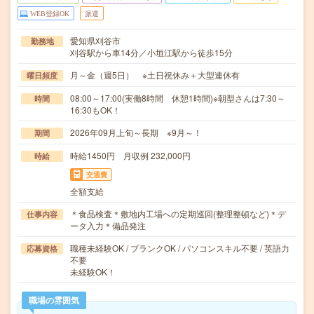
WEB登録OK
派遣
愛知県刈谷市
勤務地
刈谷駅から車14分／小垣江駅から徒歩15分
月～金（週5日） ※土日祝休み＋大型連休有
曜日頻度
08:00～17:00(実働8時間 休憩1時間)※朝型さんは7:30～
時間
16:30もOK！
2026年09月上旬～長期 ※9月～！
期間
時給1450円 月収例 232,000円
時給
交通費
全額支給
＊食品検査＊敷地内工場への定期巡回(整理整頓など)＊デ
仕事内容
ータ入力＊備品発注
職種未経験OK / ブランクOK / パソコンスキル不要 / 英語力
応募資格
不要
未経験OK！
職場の雰囲気