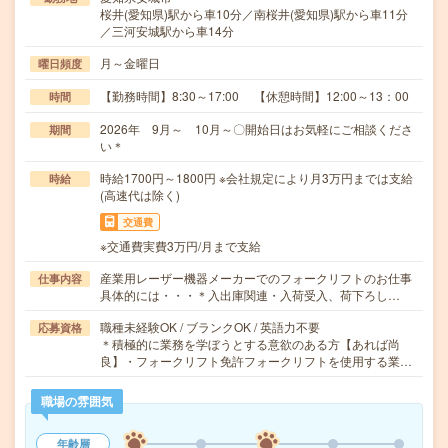
桜井(愛知県)駅から車10分／南桜井(愛知県)駅から車11分
／三河安城駅から車14分
月～金曜日
曜日頻度
【勤務時間】8:30～17:00 【休憩時間】12:00～13：00
時間
2026年 9月～ 10月～〇開始日はお気軽にご相談くださ
期間
い＊
時給1700円～1800円 ※会社規定により月3万円までは支給
時給
(高速代は除く)
交通費
※交通費実費3万円/月まで支給
産業用レーザー機器メーカーでのフォークリフトのお仕事
仕事内容
具体的には・・・＊入出庫関連・入荷受入、荷下ろし…
職種未経験OK / ブランクOK / 英語力不要
応募資格
＊積極的に業務を学ぼうとする意欲のある方【あれば尚
良】・フォークリフト免許フォークリフトを使用する業…
職場の雰囲気
年齢層