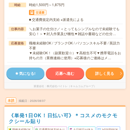
時給1,500円～1,875円
時給
交通費
■ 交通費規定内支給 ※派遣先による
＼お菓子の仕分け／＜とってもシンプルなので未経験でも
仕事内容
安心！＞▼封入作業及び梱包▼雑誌や書籍などの仕分…
職種未経験OK / ブランクOK / パソコンスキル不要 / 英語力
応募資格
不要
▼未経験OK！（副業歓迎☆）▼高校生不可▼携帯電話をお
持ちの方（業務連絡に使用）※応募後のご連絡はメ…
気になる!
応募へ進む
詳しく見る
派遣会社
株式会社バイトレ（キャムコムグループ）
未読
掲載日
2026/08/07
《単発1日OK！日払い可》＊コスメのモクモ
クシール貼り
職種未経験OK
交通費別途支給あり
土日祝日が休み
WEB登録OK