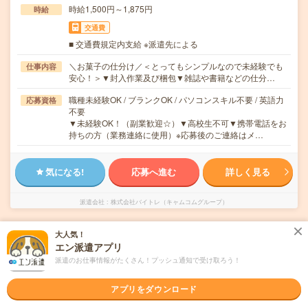
時給1,500円～1,875円
時給
交通費
■ 交通費規定内支給 ※派遣先による
＼お菓子の仕分け／＜とってもシンプルなので未経験でも
仕事内容
安心！＞▼封入作業及び梱包▼雑誌や書籍などの仕分…
職種未経験OK / ブランクOK / パソコンスキル不要 / 英語力
応募資格
不要
▼未経験OK！（副業歓迎☆）▼高校生不可▼携帯電話をお
持ちの方（業務連絡に使用）※応募後のご連絡はメ…
気になる!
応募へ進む
詳しく見る
派遣会社
株式会社バイトレ（キャムコムグループ）
大人気！
未読
掲載日
2026/08/07
エン派遣アプリ
派遣のお仕事情報がたくさん！プッシュ通知で受け取ろう！
自動車部品の組立・検査作業
アプリをダウンロード
職種未経験OK
交通費別途支給あり
土日祝日が休み
派遣