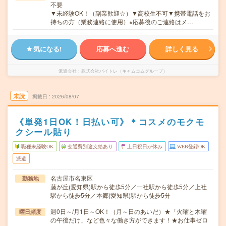
不要
▼未経験OK！（副業歓迎☆）▼高校生不可▼携帯電話をお
持ちの方（業務連絡に使用）※応募後のご連絡はメ…
気になる!
応募へ進む
詳しく見る
派遣会社
株式会社バイトレ（キャムコムグループ）
未読
掲載日
2026/08/07
《単発1日OK！日払い可》＊コスメのモクモ
クシール貼り
職種未経験OK
交通費別途支給あり
土日祝日が休み
WEB登録OK
派遣
名古屋市名東区
勤務地
藤が丘(愛知県)駅から徒歩5分／一社駅から徒歩5分／上社
駅から徒歩5分／本郷(愛知県)駅から徒歩5分
週0日～/月1日～OK！（月～日のあいだ）★「火曜と木曜
曜日頻度
の午後だけ」など色々な働き方ができます！★お仕事ゼロ