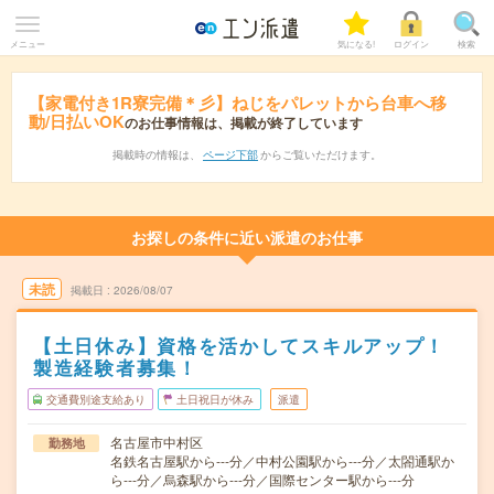
メニュー
気になる!
ログイン
検索
【家電付き1R寮完備＊彡】ねじをパレットから台車へ移
動/日払いOK
のお仕事情報は、掲載が終了しています
掲載時の情報は、
ページ下部
からご覧いただけます。
お探しの条件に近い派遣のお仕事
未読
掲載日
2026/08/07
【土日休み】資格を活かしてスキルアップ！
製造経験者募集！
交通費別途支給あり
土日祝日が休み
派遣
名古屋市中村区
勤務地
名鉄名古屋駅から---分／中村公園駅から---分／太閤通駅か
ら---分／烏森駅から---分／国際センター駅から---分