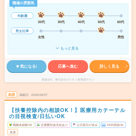
職場の雰囲気
年齢層
20代
30代
40代
50代
60代
男女比率
女性
男性
もっと見る
気になる!
応募へ進む
詳しく見る
派遣会社
株式会社セリオ 人材派遣サカソ
未読
掲載日
2026/08/07
【扶養控除内の相談OK！】医療用カテーテル
の目視検査/日払いOK
職種未経験OK
交通費別途支給あり
土日祝日が休み
WEB登録OK
派遣