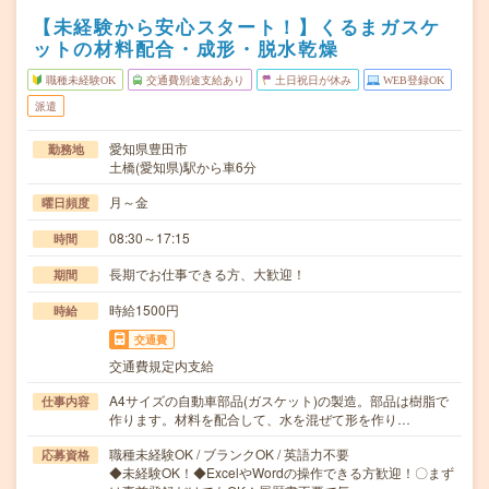
【未経験から安心スタート！】くるまガスケ
ットの材料配合・成形・脱水乾燥
職種未経験OK
交通費別途支給あり
土日祝日が休み
WEB登録OK
派遣
愛知県豊田市
勤務地
土橋(愛知県)駅から車6分
月～金
曜日頻度
08:30～17:15
時間
長期でお仕事できる方、大歓迎！
期間
時給1500円
時給
交通費
交通費規定内支給
A4サイズの自動車部品(ガスケット)の製造。部品は樹脂で
仕事内容
作ります。材料を配合して、水を混ぜて形を作り…
職種未経験OK / ブランクOK / 英語力不要
応募資格
◆未経験OK！◆ExcelやWordの操作できる方歓迎！〇まず