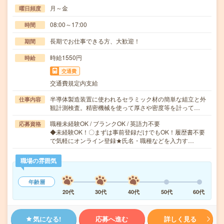
月～金
曜日頻度
08:00～17:00
時間
長期でお仕事できる方、大歓迎！
期間
時給1550円
時給
交通費
交通費規定内支給
半導体製造装置に使われるセラミック材の簡単な組立と外
仕事内容
観計測検査。精密機械を使って厚さや密度等を計って…
職種未経験OK / ブランクOK / 英語力不要
応募資格
◆未経験OK！〇まずは事前登録だけでもOK！履歴書不要
で気軽にオンライン登録★氏名・職種などを入力す…
職場の雰囲気
年齢層
20代
30代
40代
50代
60代
気になる!
応募へ進む
詳しく見る