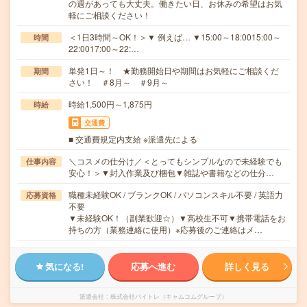
の週があっても大丈夫。働きたい日、お休みの希望はお気
軽にご相談ください！
＜1日3時間～OK！＞▼ 例えば… ▼15:00～18:0015:00～
時間
22:0017:00～22:…
単発1日～！ ★勤務開始日や期間はお気軽にご相談くだ
期間
さい！ ＃8月～ ＃9月～
時給1,500円～1,875円
時給
交通費
■ 交通費規定内支給 ※派遣先による
＼コスメの仕分け／＜とってもシンプルなので未経験でも
仕事内容
安心！＞▼封入作業及び梱包▼雑誌や書籍などの仕分…
職種未経験OK / ブランクOK / パソコンスキル不要 / 英語力
応募資格
不要
▼未経験OK！（副業歓迎☆）▼高校生不可▼携帯電話をお
持ちの方（業務連絡に使用）※応募後のご連絡はメ…
気になる!
応募へ進む
詳しく見る
派遣会社
株式会社バイトレ（キャムコムグループ）