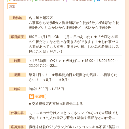
派遣
名古屋市昭和区
勤務地
八事駅から徒歩5分／御器所駅から徒歩5分／桜山駅から徒
歩5分／いりなか駅から徒歩5分／川名駅から徒歩5分
週0日～/月1日～OK！（月～日のあいだ）★「火曜と木曜
曜日頻度
の午後だけ」など色々な働き方ができます！★お仕事ゼロ
の週があっても大丈夫。働きたい日、お休みの希望はお気
軽にご相談ください！
＜1日3時間～OK！＞▼ 例えば… ▼15:00～18:0015:00～
時間
22:0017:00～22:…
単発1日～！ ★勤務開始日や期間はお気軽にご相談くだ
期間
さい！ ＃8月～ ＃9月～
時給1,500円～1,875円
時給
交通費
■ 交通費規定内支給 ※派遣先による
＼コスメの仕分け／＜とってもシンプルなので未経験でも
仕事内容
安心！＞▼封入作業及び梱包▼雑誌や書籍などの仕分…
職種未経験OK / ブランクOK / パソコンスキル不要 / 英語力
応募資格