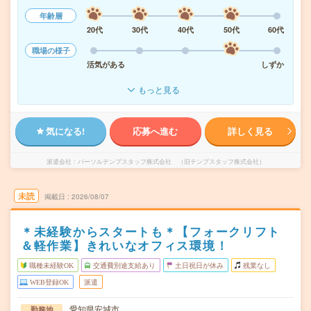
年齢層
20代
30代
40代
50代
60代
職場の様子
活気がある
しずか
もっと見る
気になる!
応募へ進む
詳しく見る
派遣会社
パーソルテンプスタッフ株式会社 （旧テンプスタッフ株式会社）
未読
掲載日
2026/08/07
＊未経験からスタートも＊【フォークリフト
＆軽作業】きれいなオフィス環境！
職種未経験OK
交通費別途支給あり
土日祝日が休み
残業なし
WEB登録OK
派遣
愛知県安城市
勤務地