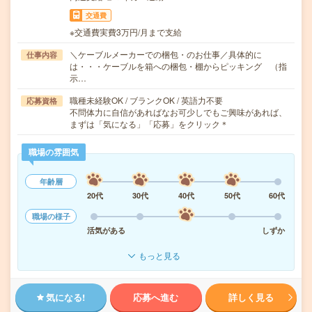
交通費
※交通費実費3万円/月まで支給
＼ケーブルメーカーでの梱包・のお仕事／具体的に
仕事内容
は・・・ケーブルを箱への梱包・棚からピッキング （指
示…
職種未経験OK / ブランクOK / 英語力不要
応募資格
不問体力に自信があればなお可少しでもご興味があれば、
まずは「気になる」「応募」をクリック＊
職場の雰囲気
年齢層
20代
30代
40代
50代
60代
職場の様子
活気がある
しずか
もっと見る
気になる!
応募へ進む
詳しく見る