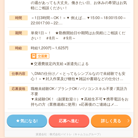
の週があっても大丈夫。働きたい日、お休みの希望はお気
軽にご相談ください！
＜1日3時間～OK！＞▼ 例えば… ▼15:00～18:0015:00～
時間
22:0017:00～22:…
単発1日～！ ★勤務開始日や期間はお気軽にご相談くだ
期間
さい！ ＃8月～ ＃9月～
時給1,200円～1,625円
時給
交通費
■ 交通費規定内支給 ※派遣先による
＼DMの仕分け／＜とってもシンプルなので未経験でも安
仕事内容
心！＞▼封入作業及び梱包▼雑誌や書籍などの仕分け…
職種未経験OK / ブランクOK / パソコンスキル不要 / 英語力
応募資格
不要
▼未経験OK！（副業歓迎☆）▼高校生不可▼携帯電話をお
持ちの方（業務連絡に使用）※応募後のご連絡はメ…
気になる!
応募へ進む
詳しく見る
派遣会社
株式会社バイトレ（キャムコムグループ）