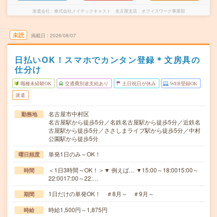
派遣会社
株式会社メイテックキャスト 名古屋支店 オフィスワーク事業部
未読
掲載日
2026/08/07
日払いOK！スマホでカンタン登録＊文房具の
仕分け
職種未経験OK
交通費別途支給あり
土日祝日が休み
WEB登録OK
派遣
名古屋市中村区
勤務地
名古屋駅から徒歩5分／名鉄名古屋駅から徒歩5分／近鉄名
古屋駅から徒歩5分／ささしまライブ駅から徒歩5分／中村
公園駅から徒歩5分
単発1日のみ～OK！
曜日頻度
＜1日3時間～OK！＞▼ 例えば… ▼15:00～18:0015:00～
時間
22:0017:00～22:…
1日だけの単発OK！ ＃8月～ ＃9月～
期間
時給1,500円～1,875円
時給