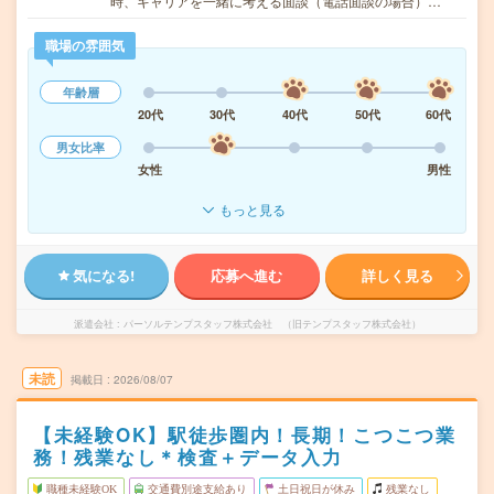
時、キャリアを一緒に考える面談（電話面談の場合）…
職場の雰囲気
年齢層
20代
30代
40代
50代
60代
男女比率
女性
男性
もっと見る
気になる!
応募へ進む
詳しく見る
派遣会社
パーソルテンプスタッフ株式会社 （旧テンプスタッフ株式会社）
未読
掲載日
2026/08/07
【未経験OK】駅徒歩圏内！長期！こつこつ業
務！残業なし＊検査＋データ入力
職種未経験OK
交通費別途支給あり
土日祝日が休み
残業なし