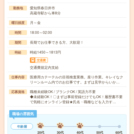
愛知県春日井市
勤務地
高蔵寺駅から車8分
月～金
曜日頻度
18:00～02:00
時間
長期でお仕事できる方、大歓迎！
期間
時給1450～1813円
時給
交通費
交通費規定内支給
医療用カテーテルの目視検査業務。座り作業。キレイなク
仕事内容
リーンルーム内でのお仕事です。まずは見学からいか…
職種未経験OK / ブランクOK / 英語力不要
応募資格
◆未経験OK！〇まずは事前登録だけでもOK！履歴書不要
で気軽にオンライン登録★氏名・職種などを入力す…
職場の雰囲気
年齢層
20代
30代
40代
50代
60代