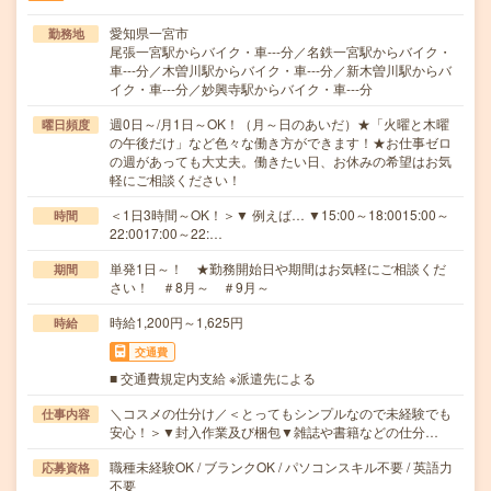
愛知県一宮市
勤務地
尾張一宮駅からバイク・車---分／名鉄一宮駅からバイク・
車---分／木曽川駅からバイク・車---分／新木曽川駅からバ
イク・車---分／妙興寺駅からバイク・車---分
週0日～/月1日～OK！（月～日のあいだ）★「火曜と木曜
曜日頻度
の午後だけ」など色々な働き方ができます！★お仕事ゼロ
の週があっても大丈夫。働きたい日、お休みの希望はお気
軽にご相談ください！
＜1日3時間～OK！＞▼ 例えば… ▼15:00～18:0015:00～
時間
22:0017:00～22:…
単発1日～！ ★勤務開始日や期間はお気軽にご相談くだ
期間
さい！ ＃8月～ ＃9月～
時給1,200円～1,625円
時給
交通費
■ 交通費規定内支給 ※派遣先による
＼コスメの仕分け／＜とってもシンプルなので未経験でも
仕事内容
安心！＞▼封入作業及び梱包▼雑誌や書籍などの仕分…
職種未経験OK / ブランクOK / パソコンスキル不要 / 英語力
応募資格
不要