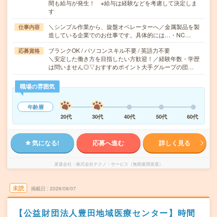
間も給与が発生！ ※給与は経験などを考慮して決定しま
す
＼シンプル作業から、旋盤オペレーターへ／金属製品を製
仕事内容
造している企業でのお仕事です。具体的には…・NC…
ブランクOK / パソコンスキル不要 / 英語力不要
応募資格
＼安定した働き方を目指したい方歓迎！／経験年数・学歴
は問いません◎▽おすすめポイント大手グループの団…
職場の雰囲気
年齢層
20代
30代
40代
50代
60代
気になる!
応募へ進む
詳しく見る
派遣会社
株式会社テクノ・サービス（無期雇用派遣）
未読
掲載日
2026/08/07
【公益財団法人豊田地域医療センター】時間