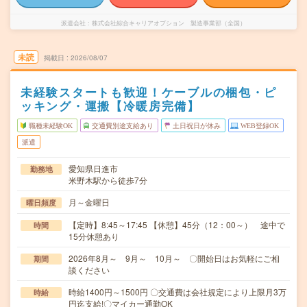
派遣会社
株式会社綜合キャリアオプション 製造事業部（全国）
未読
掲載日
2026/08/07
未経験スタートも歓迎！ケーブルの梱包・ピ
ッキング・運搬【冷暖房完備】
職種未経験OK
交通費別途支給あり
土日祝日が休み
WEB登録OK
派遣
愛知県日進市
勤務地
米野木駅から徒歩7分
月～金曜日
曜日頻度
【定時】8:45～17:45 【休憩】45分（12：00～） 途中で
時間
15分休憩あり
2026年8月～ 9月～ 10月～ 〇開始日はお気軽にご相
期間
談ください
時給1400円～1500円 〇交通費は会社規定により上限月3万
時給
円迄支給!〇マイカー通勤OK