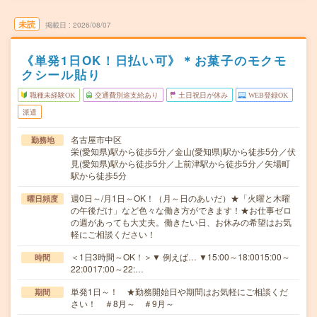
未読
掲載日
2026/08/07
《単発1日OK！日払い可》＊お菓子のモクモ
クシール貼り
職種未経験OK
交通費別途支給あり
土日祝日が休み
WEB登録OK
派遣
名古屋市中区
勤務地
栄(愛知県)駅から徒歩5分／金山(愛知県)駅から徒歩5分／伏
見(愛知県)駅から徒歩5分／上前津駅から徒歩5分／矢場町
駅から徒歩5分
週0日～/月1日～OK！（月～日のあいだ）★「火曜と木曜
曜日頻度
の午後だけ」など色々な働き方ができます！★お仕事ゼロ
の週があっても大丈夫。働きたい日、お休みの希望はお気
軽にご相談ください！
＜1日3時間～OK！＞▼ 例えば… ▼15:00～18:0015:00～
時間
22:0017:00～22:…
単発1日～！ ★勤務開始日や期間はお気軽にご相談くだ
期間
さい！ ＃8月～ ＃9月～