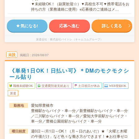
▼未経験OK！（副業歓迎☆）▼高校生不可▼携帯電話をお
持ちの方（業務連絡に使用）※応募後のご連絡はメ…
気になる!
応募へ進む
詳しく見る
派遣会社
株式会社バイトレ（キャムコムグループ）
未読
掲載日
2026/08/07
《単発1日OK！日払い可》＊DMのモクモクシ
ール貼り
職種未経験OK
交通費別途支給あり
土日祝日が休み
WEB登録OK
派遣
愛知県豊橋市
勤務地
豊橋駅からバイク・車---分／新豊橋駅からバイク・車---分
／二川駅からバイク・車---分／愛知大学前駅からバイク・
車---分／豊橋公園前駅からバイク・車---分
週0日～/月1日～OK！（月～日のあいだ）★「火曜と木曜
曜日頻度
の午後だけ」など色々な働き方ができます！★お仕事ゼロ