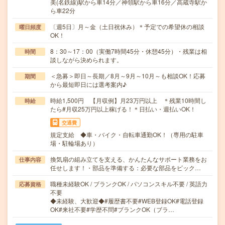
美(名鉄線)駅から車14分／神領駅から車16分／高蔵寺駅か
ら車22分
〔週5日〕月～金（土日祝休み）＊予定での希望休の相談
曜日頻度
OK！
8：30～17：00（実働7時間45分・休憩45分）・残業は相
時間
談しながら決められます。
＜急募＞即日～長期／8月～9月～10月～も相談OK！応募
期間
から最短即日には選考案内♪
時給1,500円 【月収例】月23万円以上 ＊残業10時間し
時給
たら#月収25万円以上稼げる！＊日払い・週払いOK！
交通費
規定支給 ◆車・バイク・自転車通勤OK！（専用の駐車
場・駐輪場あり）
換気扇の組み立てを支える、かんたんなサポート業務をお
仕事内容
任せします！・部品を準備する：必要な部品をピック…
職種未経験OK / ブランクOK / パソコンスキル不要 / 英語力
応募資格
不要
◆未経験、大歓迎◆#履歴書不要#WEB登録OK#電話登録
OK#来社不要#学歴不問#ブランクOK（ブラ…