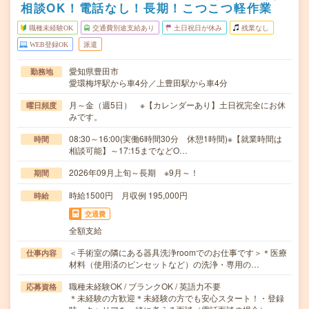
相談OK！電話なし！長期！こつこつ軽作業
職種未経験OK
交通費別途支給あり
土日祝日が休み
残業なし
WEB登録OK
派遣
愛知県豊田市
勤務地
愛環梅坪駅から車4分／上豊田駅から車4分
月～金（週5日） ※【カレンダーあり】土日祝完全にお休
曜日頻度
みです。
08:30～16:00(実働6時間30分 休憩1時間)※【就業時間は
時間
相談可能】～17:15までなどO…
2026年09月上旬～長期 ※9月～！
期間
時給1500円 月収例 195,000円
時給
交通費
全額支給
＜手術室の隣にある器具洗浄roomでのお仕事です＞＊医療
仕事内容
材料（使用済のピンセットなど）の洗浄・専用の…
職種未経験OK / ブランクOK / 英語力不要
応募資格
＊未経験の方歓迎＊未経験の方でも安心スタート！・登録