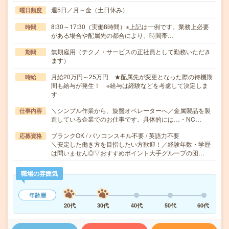
週5日／月～金（土日休み）
曜日頻度
8:30～17:30（実働8時間）※上記は一例です。業務上必要
時間
がある場合や配属先の都合により、時間帯…
無期雇用（テクノ・サービスの正社員として勤務いただき
期間
ます）
月給20万円～25万円 ★配属先が変更となった際の待機期
時給
間も給与が発生！ ※給与は経験などを考慮して決定しま
す
＼シンプル作業から、旋盤オペレーターへ／金属製品を製
仕事内容
造している企業でのお仕事です。具体的には…・NC…
ブランクOK / パソコンスキル不要 / 英語力不要
応募資格
＼安定した働き方を目指したい方歓迎！／経験年数・学歴
は問いません◎▽おすすめポイント大手グループの団…
職場の雰囲気
年齢層
20代
30代
40代
50代
60代