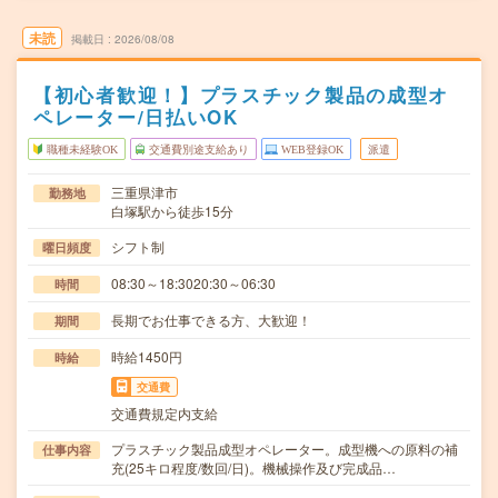
未読
掲載日
2026/08/08
【初心者歓迎！】プラスチック製品の成型オ
ペレーター/日払いOK
職種未経験OK
交通費別途支給あり
WEB登録OK
派遣
三重県津市
勤務地
白塚駅から徒歩15分
シフト制
曜日頻度
08:30～18:3020:30～06:30
時間
長期でお仕事できる方、大歓迎！
期間
時給1450円
時給
交通費
交通費規定内支給
プラスチック製品成型オペレーター。成型機への原料の補
仕事内容
充(25キロ程度/数回/日)。機械操作及び完成品…