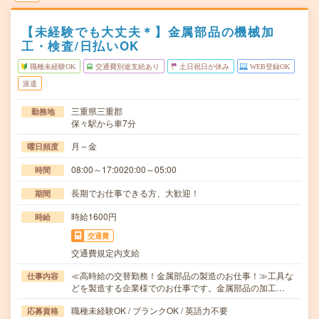
【未経験でも大丈夫＊】金属部品の機械加
工・検査/日払いOK
職種未経験OK
交通費別途支給あり
土日祝日が休み
WEB登録OK
派遣
三重県三重郡
勤務地
保々駅から車7分
月～金
曜日頻度
08:00～17:0020:00～05:00
時間
長期でお仕事できる方、大歓迎！
期間
時給1600円
時給
交通費
交通費規定内支給
≪高時給の交替勤務！金属部品の製造のお仕事！≫工具な
仕事内容
どを製造する企業様でのお仕事です。金属部品の加工…
職種未経験OK / ブランクOK / 英語力不要
応募資格