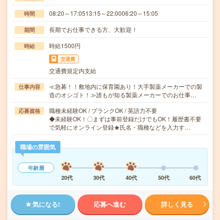
08:20～17:0513:15～22:0006:20～15:05
時間
長期でお仕事できる方、大歓迎！
期間
時給1500円
時給
交通費
交通費規定内支給
≪急募！！敷地内に保育園あり！大手製薬メーカーでの製
仕事内容
造のオシゴト！≫誰もが知る製薬メーカーでのお仕事…
職種未経験OK / ブランクOK / 英語力不要
応募資格
◆未経験OK！〇まずは事前登録だけでもOK！履歴書不要
で気軽にオンライン登録★氏名・職種などを入力す…
職場の雰囲気
年齢層
20代
30代
40代
50代
60代
気になる!
応募へ進む
詳しく見る