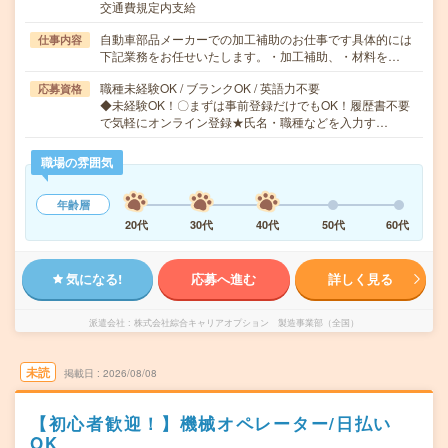
交通費規定内支給
自動車部品メーカーでの加工補助のお仕事です具体的には
仕事内容
下記業務をお任せいたします。・加工補助、・材料を…
職種未経験OK / ブランクOK / 英語力不要
応募資格
◆未経験OK！〇まずは事前登録だけでもOK！履歴書不要
で気軽にオンライン登録★氏名・職種などを入力す…
職場の雰囲気
年齢層
20代
30代
40代
50代
60代
気になる!
応募へ進む
詳しく見る
派遣会社
株式会社綜合キャリアオプション 製造事業部（全国）
未読
掲載日
2026/08/08
【初心者歓迎！】機械オペレーター/日払い
OK