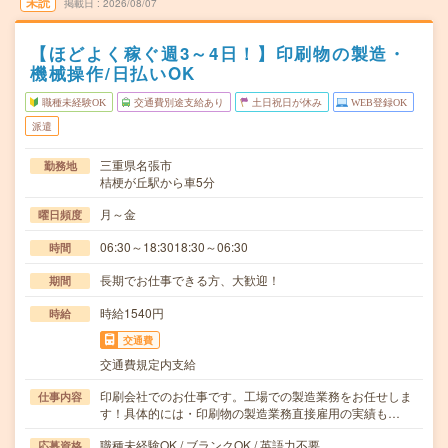
未読
掲載日
2026/08/07
【ほどよく稼ぐ週3～4日！】印刷物の製造・
機械操作/日払いOK
職種未経験OK
交通費別途支給あり
土日祝日が休み
WEB登録OK
派遣
三重県名張市
勤務地
桔梗が丘駅から車5分
月～金
曜日頻度
06:30～18:3018:30～06:30
時間
長期でお仕事できる方、大歓迎！
期間
時給1540円
時給
交通費
交通費規定内支給
印刷会社でのお仕事です。工場での製造業務をお任せしま
仕事内容
す！具体的には・印刷物の製造業務直接雇用の実績も…
職種未経験OK / ブランクOK / 英語力不要
応募資格