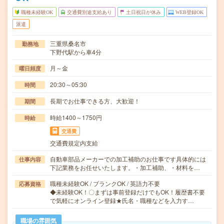
職種未経験OK
交通費別途支給あり
土日祝日が休み
WEB登録OK
派遣
三重県桑名市
勤務地
下野代駅から車4分
月～金
曜日頻度
20:30～05:30
時間
長期でお仕事できる方、大歓迎！
期間
時給1400～1750円
時給
交通費
交通費規定内支給
自動車部品メーカーでの加工補助のお仕事です具体的には
仕事内容
下記業務をお任せいたします。・加工補助、・材料を…
職種未経験OK / ブランクOK / 英語力不要
応募資格
◆未経験OK！〇まずは事前登録だけでもOK！履歴書不要
で気軽にオンライン登録★氏名・職種などを入力す…
職場の雰囲気