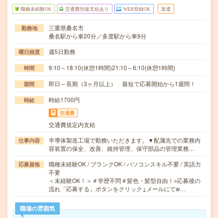
職種未経験OK
交通費別途支給あり
WEB登録OK
派遣
三重県桑名市
勤務地
桑名駅から車20分／多度駅から車9分
週5日勤務
曜日頻度
9:10～18:10(休憩1時間)21:10～6:10(休憩1時間)
時間
即日～長期（3ヶ月以上） 最短で応募開始から1週間！
期間
時給1700円
時給
交通費
交通費規定内支給
半導体製造工場で勤務いただきます。▼配属先での業務内
仕事内容
容装置の保全、改善、維持管理、保守部品の管理業務…
職種未経験OK / ブランクOK / パソコンスキル不要 / 英語力
応募資格
不要
＜未経験OK！＞＃学歴不問＃髪色・髪型自由！○応募後の
流れ「応募する」ボタンをクリック↓メールにてw…
職場の雰囲気