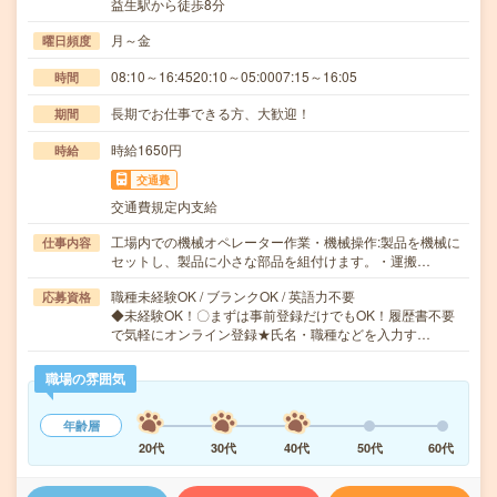
益生駅から徒歩8分
月～金
曜日頻度
08:10～16:4520:10～05:0007:15～16:05
時間
長期でお仕事できる方、大歓迎！
期間
時給1650円
時給
交通費
交通費規定内支給
工場内での機械オペレーター作業・機械操作:製品を機械に
仕事内容
セットし、製品に小さな部品を組付けます。・運搬…
職種未経験OK / ブランクOK / 英語力不要
応募資格
◆未経験OK！〇まずは事前登録だけでもOK！履歴書不要
で気軽にオンライン登録★氏名・職種などを入力す…
職場の雰囲気
年齢層
20代
30代
40代
50代
60代