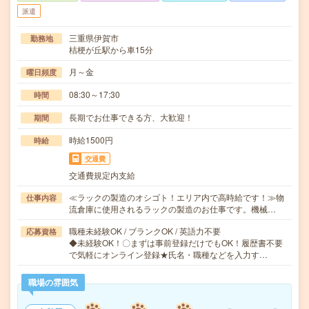
派遣
三重県伊賀市
勤務地
桔梗が丘駅から車15分
月～金
曜日頻度
08:30～17:30
時間
長期でお仕事できる方、大歓迎！
期間
時給1500円
時給
交通費
交通費規定内支給
≪ラックの製造のオシゴト！エリア内で高時給です！≫物
仕事内容
流倉庫に使用されるラックの製造のお仕事です。機械…
職種未経験OK / ブランクOK / 英語力不要
応募資格
◆未経験OK！〇まずは事前登録だけでもOK！履歴書不要
で気軽にオンライン登録★氏名・職種などを入力す…
職場の雰囲気