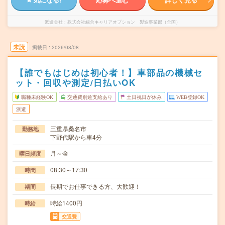
派遣会社
株式会社綜合キャリアオプション 製造事業部（全国）
未読
掲載日
2026/08/08
【誰でもはじめは初心者！】車部品の機械セ
ット・回収や測定/日払いOK
職種未経験OK
交通費別途支給あり
土日祝日が休み
WEB登録OK
派遣
三重県桑名市
勤務地
下野代駅から車4分
月～金
曜日頻度
08:30～17:30
時間
長期でお仕事できる方、大歓迎！
期間
時給1400円
時給
交通費