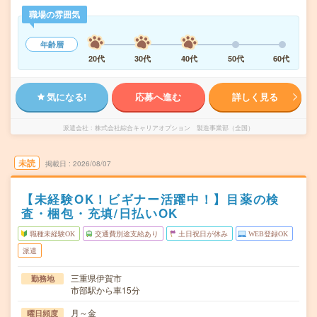
職場の雰囲気
年齢層
20代
30代
40代
50代
60代
気になる!
応募へ進む
詳しく見る
派遣会社
株式会社綜合キャリアオプション 製造事業部（全国）
未読
掲載日
2026/08/07
【未経験OK！ビギナー活躍中！】目薬の検
査・梱包・充填/日払いOK
職種未経験OK
交通費別途支給あり
土日祝日が休み
WEB登録OK
派遣
三重県伊賀市
勤務地
市部駅から車15分
月～金
曜日頻度