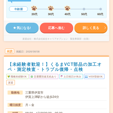
年齢層
20代
30代
40代
50代
60代
気になる!
応募へ進む
詳しく見る
派遣会社
株式会社綜合キャリアオプション 製造事業部（全国）
未読
掲載日
2026/08/08
【未経験者歓迎！】くるまVCT部品の加工オ
ペ・測定検査・トラブル復帰・点検
職種未経験OK
交通費別途支給あり
土日祝日が休み
WEB登録OK
派遣
三重県伊賀市
勤務地
伊賀上津駅から徒歩24分
月～金
曜日頻度
08:30～17:2020:30～05:20