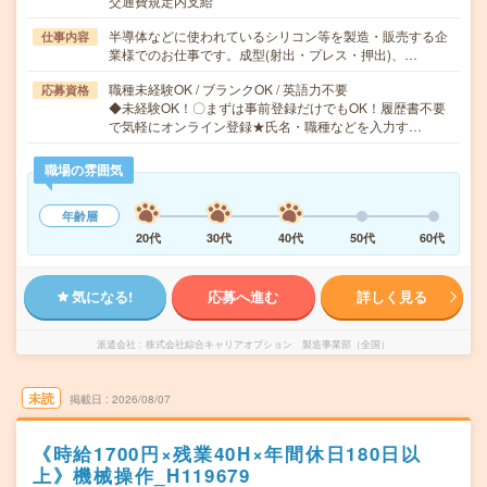
交通費規定内支給
半導体などに使われているシリコン等を製造・販売する企
仕事内容
業様でのお仕事です。成型(射出・プレス・押出)、…
職種未経験OK / ブランクOK / 英語力不要
応募資格
◆未経験OK！〇まずは事前登録だけでもOK！履歴書不要
で気軽にオンライン登録★氏名・職種などを入力す…
職場の雰囲気
年齢層
20代
30代
40代
50代
60代
気になる!
応募へ進む
詳しく見る
派遣会社
株式会社綜合キャリアオプション 製造事業部（全国）
未読
掲載日
2026/08/07
《時給1700円×残業40H×年間休日180日以
上》機械操作_H119679