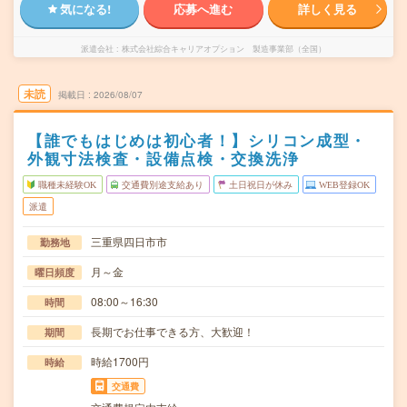
気になる!
応募へ進む
詳しく見る
派遣会社
株式会社綜合キャリアオプション 製造事業部（全国）
未読
掲載日
2026/08/07
【誰でもはじめは初心者！】シリコン成型・
外観寸法検査・設備点検・交換洗浄
職種未経験OK
交通費別途支給あり
土日祝日が休み
WEB登録OK
派遣
三重県四日市市
勤務地
月～金
曜日頻度
08:00～16:30
時間
長期でお仕事できる方、大歓迎！
期間
時給1700円
時給
交通費