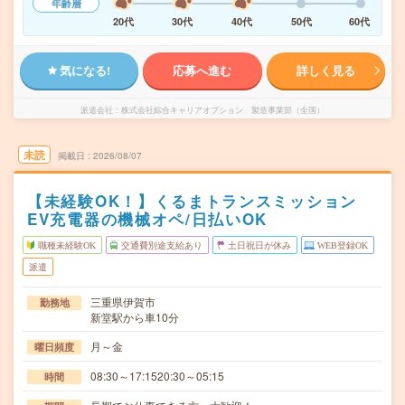
年齢層
20代
30代
40代
50代
60代
気になる!
応募へ進む
詳しく見る
派遣会社
株式会社綜合キャリアオプション 製造事業部（全国）
未読
掲載日
2026/08/07
【未経験OK！】くるまトランスミッション
EV充電器の機械オペ/日払いOK
職種未経験OK
交通費別途支給あり
土日祝日が休み
WEB登録OK
派遣
三重県伊賀市
勤務地
新堂駅から車10分
月～金
曜日頻度
08:30～17:1520:30～05:15
時間