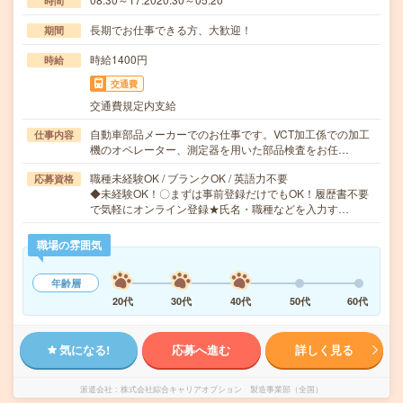
時間
長期でお仕事できる方、大歓迎！
期間
時給1400円
時給
交通費
交通費規定内支給
自動車部品メーカーでのお仕事です。VCT加工係での加工
仕事内容
機のオペレーター、測定器を用いた部品検査をお任…
職種未経験OK / ブランクOK / 英語力不要
応募資格
◆未経験OK！〇まずは事前登録だけでもOK！履歴書不要
で気軽にオンライン登録★氏名・職種などを入力す…
職場の雰囲気
年齢層
20代
30代
40代
50代
60代
気になる!
応募へ進む
詳しく見る
派遣会社
株式会社綜合キャリアオプション 製造事業部（全国）