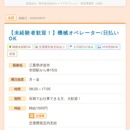
派遣会社
株式会社綜合キャリアオプション 製造事業部（全国）
未読
掲載日
2026/08/07
【未経験者歓迎！】機械オペレーター/日払い
OK
職種未経験OK
交通費別途支給あり
土日祝日が休み
WEB登録OK
派遣
三重県伊賀市
勤務地
市部駅から車15分
月～金
曜日頻度
08:20～17:05
時間
長期でお仕事できる方、大歓迎！
期間
時給1500円
時給
交通費
交通費規定内支給