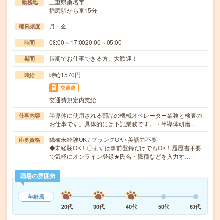
三重県桑名市
勤務地
播磨駅から車15分
月～金
曜日頻度
08:00～17:0020:00～05:00
時間
長期でお仕事できる方、大歓迎！
期間
時給1570円
時給
交通費
交通費規定内支給
半導体に使用される部品の機械オペレーター業務と検査の
仕事内容
お仕事です。具体的には下記業務です。・半導体研磨…
職種未経験OK / ブランクOK / 英語力不要
応募資格
◆未経験OK！〇まずは事前登録だけでもOK！履歴書不要
で気軽にオンライン登録★氏名・職種などを入力す…
職場の雰囲気
年齢層
20代
30代
40代
50代
60代