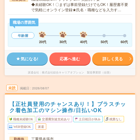
◆未経験OK！〇まずは事前登録だけでもOK！履歴書不要
で気軽にオンライン登録★氏名・職種などを入力す…
職場の雰囲気
年齢層
20代
30代
40代
50代
60代
気になる!
応募へ進む
詳しく見る
派遣会社
株式会社綜合キャリアオプション 製造事業部（全国）
未読
掲載日
2026/08/07
【正社員登用のチャンスあり！】プラスチッ
ク着色加工のマシン操作/日払いOK
職種未経験OK
交通費別途支給あり
土日祝日が休み
残業なし
WEB登録OK
派遣
三重県名張市
勤務地