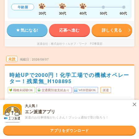
年齢層
20代
30代
40代
50代
60代
気になる!
応募へ進む
詳しく見る
派遣会社
株式会社ウィルオブ・ワーク FO事業部
未読
掲載日
2026/08/07
時給UPで2000円！化学工場での機械オペレー
ター！残業無_H108895
職種未経験OK
交通費別途支給あり
WEB登録OK
派遣
三重県四日市市
勤務地
大人気！
小古曽駅から徒歩20分／河原田駅から徒歩20分
エン派遣アプリ
週5日勤務
曜日頻度
派遣のお仕事情報がたくさん！プッシュ通知で受け取ろう！
6:55～15:00(休憩1時間)14:55～22:00(休憩1時間)21:55～
時間
アプリをダウンロード
7:00(休憩1時…