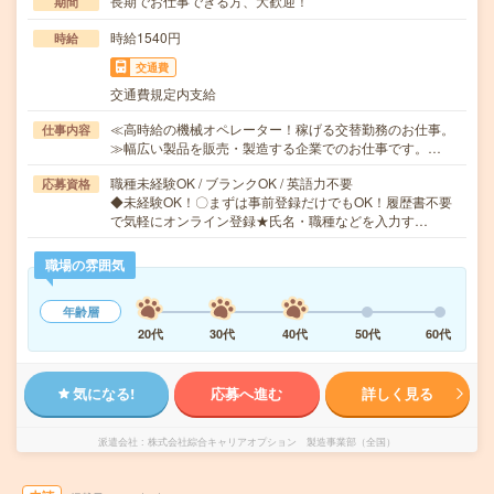
長期でお仕事できる方、大歓迎！
期間
時給1540円
時給
交通費
交通費規定内支給
≪高時給の機械オペレーター！稼げる交替勤務のお仕事。
仕事内容
≫幅広い製品を販売・製造する企業でのお仕事です。…
職種未経験OK / ブランクOK / 英語力不要
応募資格
◆未経験OK！〇まずは事前登録だけでもOK！履歴書不要
で気軽にオンライン登録★氏名・職種などを入力す…
職場の雰囲気
年齢層
20代
30代
40代
50代
60代
気になる!
応募へ進む
詳しく見る
派遣会社
株式会社綜合キャリアオプション 製造事業部（全国）