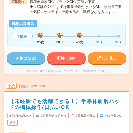
職種未経験OK / ブランクOK / 英語力不要
応募資格
◆未経験OK！〇まずは事前登録だけでもOK！履歴書不要
で気軽にオンライン登録★氏名・職種などを入力す…
職場の雰囲気
年齢層
20代
30代
40代
50代
60代
気になる!
応募へ進む
詳しく見る
派遣会社
株式会社綜合キャリアオプション 製造事業部（全国）
未読
掲載日
2026/08/08
【未経験でも活躍できる！】半導体研磨パッ
ドの機械操作/日払いOK
職種未経験OK
交通費別途支給あり
土日祝日が休み
WEB登録OK
派遣