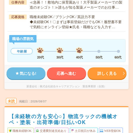
≪急募！！敷地内に保育園あり！大手製薬メーカーでの製
仕事内容
造のオシゴト！≫誰もが知る製薬メーカーでのお仕事…
職種未経験OK / ブランクOK / 英語力不要
応募資格
◆未経験OK！〇まずは事前登録だけでもOK！履歴書不要
で気軽にオンライン登録★氏名・職種などを入力す…
職場の雰囲気
年齢層
20代
30代
40代
50代
60代
気になる!
応募へ進む
詳しく見る
派遣会社
株式会社綜合キャリアオプション 製造事業部（全国）
未読
掲載日
2026/08/07
【未経験の方も安心○】物流ラックの機械オ
ペ・塗装・出荷準備/日払いOK
職種未経験OK
交通費別途支給あり
土日祝日が休み
WEB登録OK