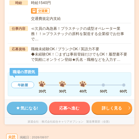
時給1540円
時給
交通費
交通費規定内支給
≪欠員の為急募！プラスチックの成型オペレーター業
仕事内容
務！！≫プラスチックの原料を製造する企業様でお仕事
で…
職種未経験OK / ブランクOK / 英語力不要
応募資格
◆未経験OK！〇まずは事前登録だけでもOK！履歴書不要
で気軽にオンライン登録★氏名・職種などを入力す…
職場の雰囲気
年齢層
20代
30代
40代
50代
60代
気になる!
応募へ進む
詳しく見る
派遣会社
株式会社綜合キャリアオプション 製造事業部（全国）
未読
掲載日
2026/08/07