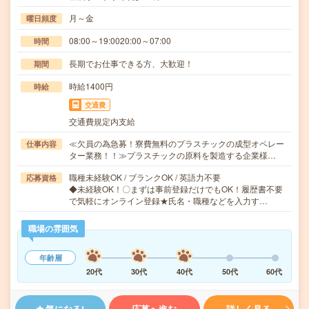
月～金
曜日頻度
08:00～19:0020:00～07:00
時間
長期でお仕事できる方、大歓迎！
期間
時給1400円
時給
交通費
交通費規定内支給
≪欠員の為急募！寮費無料のプラスチックの成型オペレー
仕事内容
ター業務！！≫プラスチックの原料を製造する企業様…
職種未経験OK / ブランクOK / 英語力不要
応募資格
◆未経験OK！〇まずは事前登録だけでもOK！履歴書不要
で気軽にオンライン登録★氏名・職種などを入力す…
職場の雰囲気
年齢層
20代
30代
40代
50代
60代
気になる!
応募へ進む
詳しく見る