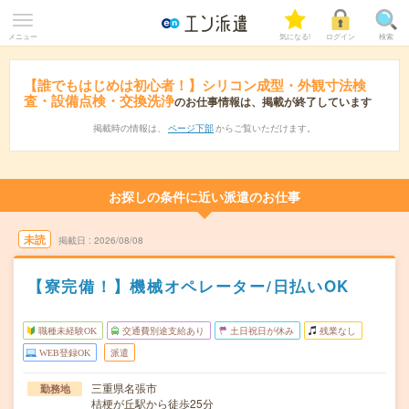
メニュー
気になる!
ログイン
検索
【誰でもはじめは初心者！】シリコン成型・外観寸法検
査・設備点検・交換洗浄
のお仕事情報は、掲載が終了しています
掲載時の情報は、
ページ下部
からご覧いただけます。
お探しの条件に近い派遣のお仕事
未読
掲載日
2026/08/08
【寮完備！】機械オペレーター/日払いOK
職種未経験OK
交通費別途支給あり
土日祝日が休み
残業なし
WEB登録OK
派遣
三重県名張市
勤務地
桔梗が丘駅から徒歩25分