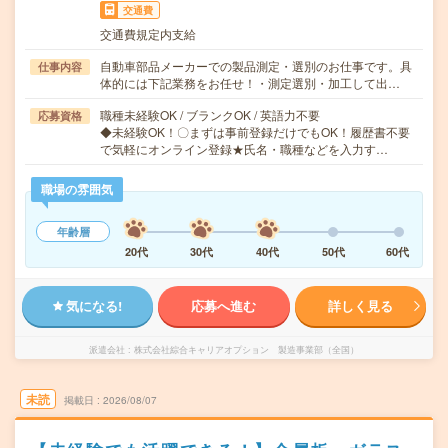
交通費
交通費規定内支給
自動車部品メーカーでの製品測定・選別のお仕事です。具
仕事内容
体的には下記業務をお任せ！・測定選別・加工して出…
職種未経験OK / ブランクOK / 英語力不要
応募資格
◆未経験OK！〇まずは事前登録だけでもOK！履歴書不要
で気軽にオンライン登録★氏名・職種などを入力す…
職場の雰囲気
年齢層
20代
30代
40代
50代
60代
気になる!
応募へ進む
詳しく見る
派遣会社
株式会社綜合キャリアオプション 製造事業部（全国）
未読
掲載日
2026/08/07