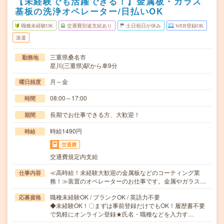
【未経験でも活躍できる！】金属板・ガラス
基板の洗浄オペレーター/日払いOK
職種未経験OK
交通費別途支給あり
土日祝日が休み
WEB登録OK
派遣
三重県桑名市
勤務地
星川(三重県)駅から車9分
月～金
曜日頻度
08:00～17:00
時間
長期でお仕事できる方、大歓迎！
期間
時給1490円
時給
交通費
交通費規定内支給
≪高時給！未経験大歓迎の金属板などのコーティング業
仕事内容
務！≫装置のオペレーターのお仕事です。金属やガラス…
職種未経験OK / ブランクOK / 英語力不要
応募資格
◆未経験OK！〇まずは事前登録だけでもOK！履歴書不要
で気軽にオンライン登録★氏名・職種などを入力す…