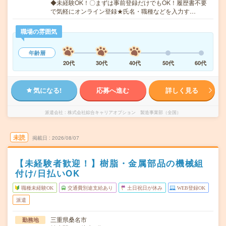
◆未経験OK！〇まずは事前登録だけでもOK！履歴書不要
で気軽にオンライン登録★氏名・職種などを入力す…
職場の雰囲気
年齢層
20代
30代
40代
50代
60代
気になる!
応募へ進む
詳しく見る
派遣会社
株式会社綜合キャリアオプション 製造事業部（全国）
未読
掲載日
2026/08/07
【未経験者歓迎！】樹脂・金属部品の機械組
付け/日払いOK
職種未経験OK
交通費別途支給あり
土日祝日が休み
WEB登録OK
派遣
三重県桑名市
勤務地