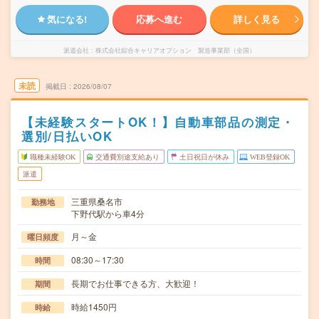
気になる!
応募へ進む
詳しく見る
派遣会社
株式会社綜合キャリアオプション 製造事業部（全国）
未読
掲載日
2026/08/07
【未経験スタートOK！】自動車部品の測定・
選別/日払いOK
職種未経験OK
交通費別途支給あり
土日祝日が休み
WEB登録OK
派遣
三重県桑名市
勤務地
下野代駅から車4分
月～金
曜日頻度
08:30～17:30
時間
長期でお仕事できる方、大歓迎！
期間
時給1450円
時給