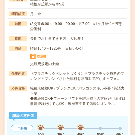
桔梗が丘駅から車5分
月～金
曜日頻度
(2交替)8:00～19:00、20:00～翌7:00 ※1ヶ月単位の変形
時間
労働制
長期でお仕事できる方、大歓迎！
期間
時給1540～1925円 日払いOK！
時給
交通費
交通費規定内支給
《プラスチックペレットづくり》＊プラスチック原料のブ
仕事内容
レンド＊ブレンドされた原料を熱加工で溶かす＊フォ…
職種未経験OK / ブランクOK / パソコンスキル不要 / 英語力
応募資格
不要
◆未経験OK◆フォークリフト免許お持ちの方歓迎〇まずは
事前登録だけでもOK！履歴書不要で気軽にオンラ…
職場の雰囲気
年齢層
20代
30代
40代
50代
60代