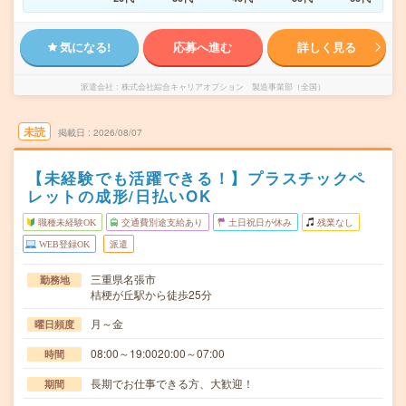
気になる!
応募へ進む
詳しく見る
派遣会社
株式会社綜合キャリアオプション 製造事業部（全国）
未読
掲載日
2026/08/07
【未経験でも活躍できる！】プラスチックペ
レットの成形/日払いOK
職種未経験OK
交通費別途支給あり
土日祝日が休み
残業なし
WEB登録OK
派遣
三重県名張市
勤務地
桔梗が丘駅から徒歩25分
月～金
曜日頻度
08:00～19:0020:00～07:00
時間
長期でお仕事できる方、大歓迎！
期間