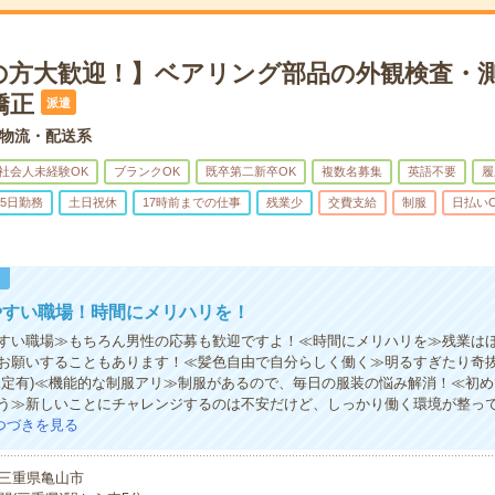
の方大歓迎！】ベアリング部品の外観検査・
矯正
派遣
物流・配送系
社会人未経験OK
ブランクOK
既卒第二新卒OK
複数名募集
英語不要
履
5日勤務
土日祝休
17時前までの仕事
残業少
交費支給
制服
日払い
！
やすい職場！時間にメリハリを！
すい職場≫もちろん男性の応募も歓迎ですよ！≪時間にメリハリを≫残業は
お願いすることもあります！≪髪色自由で自分らしく働く≫明るすぎたり奇
規定有)≪機能的な制服アリ≫制服があるので、毎日の服装の悩み解消！≪初
う≫新しいことにチャレンジするのは不安だけど、しっかり働く環境が整っ
つづきを見る
三重県亀山市