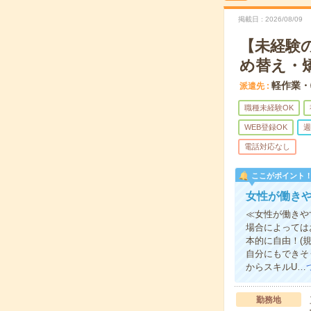
掲載日
2026/08/09
【未経験
め替え・
軽作業・
派遣先
職種未経験OK
WEB登録OK
週
電話対応なし
ここがポイント
女性が働き
≪女性が働きや
場合によっては
本的に自由！(
自分にもできそ
からスキルU…
勤務地