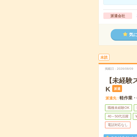
派遣会社
気
未読
掲載日
2026/08/09
【未経験
K
派遣
軽作業・
派遣先
職種未経験OK
40～50代活躍
電話対応なし