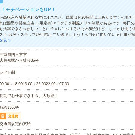
！
！モチベーションもUP！
≫高収入を希望される方にオススメ。残業は月20時間以上あります！≪モチベ
れば髪型や髪色自由！(規定有)≪ラクラク制服アリ≫制服があるので、毎日
も活躍できる≫新しいことにチャレンジするのは不安だけど、しっかり働く
スキルUP・ステップUP目指していきましょう！≪自分に向いている仕事が
を見る
三重県四日市市
大矢知駅から徒歩35分
シフト制
09:00～18:0013:00～22:0022:00～07:00
長期でお仕事できる方、大歓迎！
時給1360円
交通費
交通費規定内支給