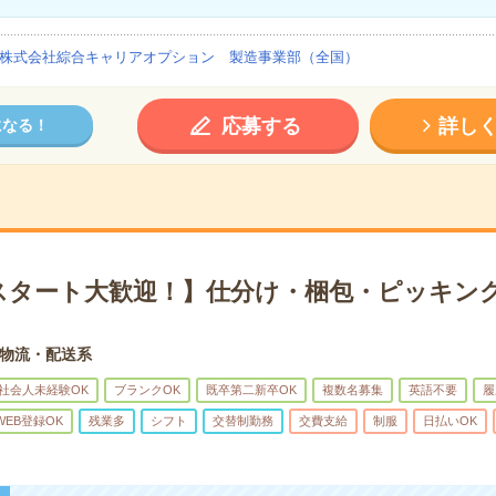
株式会社綜合キャリアオプション 製造事業部（全国）
応募する
詳し
になる！
スタート大歓迎！】仕分け・梱包・ピッキング
物流・配送系
社会人未経験OK
ブランクOK
既卒第二新卒OK
複数名募集
英語不要
履
WEB登録OK
残業多
シフト
交替制勤務
交費支給
制服
日払いOK