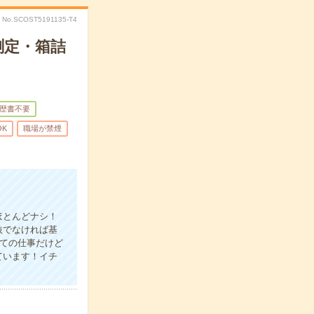
No.SCOST5191135-T4
測定・箱詰
歴書不要
OK
職場が禁煙
ほとんどナシ！
抜でなければ基
めての仕事だけど
ています！イチ