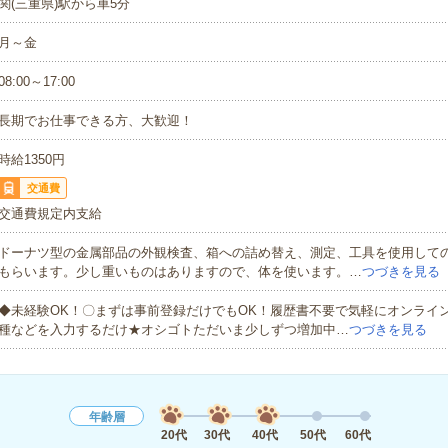
関(三重県)駅から車5分
月～金
08:00～17:00
長期でお仕事できる方、大歓迎！
時給1350円
交通費
交通費規定内支給
ドーナツ型の金属部品の外観検査、箱への詰め替え、測定、工具を使用して
もらいます。少し重いものはありますので、体を使います。…
つづきを見る
◆未経験OK！〇まずは事前登録だけでもOK！履歴書不要で気軽にオンライ
種などを入力するだけ★オシゴトただいま少しずつ増加中…
つづきを見る
年齢層
20代
30代
40代
50代
60代