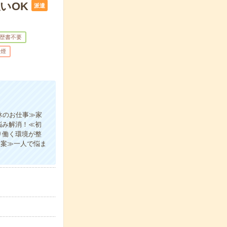
いOK
派遣
歴書不要
禁煙
休のお仕事≫家
悩み解消！≪初
り働く環境が整
提案≫一人で悩ま