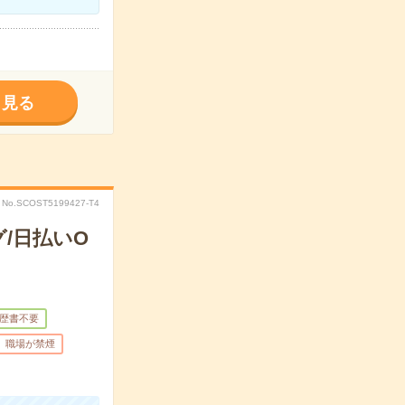
く見る
No.SCOST5199427-T4
/日払いO
歴書不要
職場が禁煙