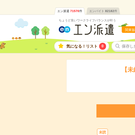
エン派遣
71570
件
エンバイト
82182
件
ちょうど良いワークライフバランスが叶う
関東版
気になる！リスト
0
保存し
【未
未読