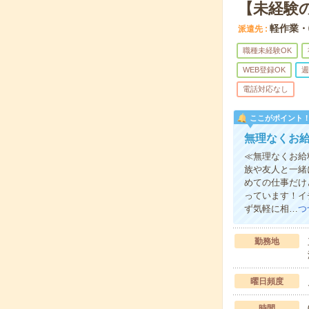
【未経験
軽作業・
派遣先
職種未経験OK
WEB登録OK
週
電話対応なし
ここがポイント
無理なくお
≪無理なくお給
族や友人と一緒
めての仕事だけ
っています！イ
ず気軽に相…
つ
勤務地
曜日頻度
時間