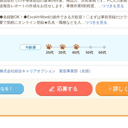
物流会社での半導体部品の倉庫内作業、検品入、出荷業務です。PC入力業務
送報告レポートの作成をお任せします。事務作業6割程度、…
つづきを見る
◆未経験OK！◆ExcelやWordの操作できる方歓迎！〇まずは事前登録だけ
要で気軽にオンライン登録★氏名・職種などを入…
つづきを見る
年齢層
20代
30代
40代
50代
60代
株式会社綜合キャリアオプション 製造事業部（全国）
応募する
詳し
になる！