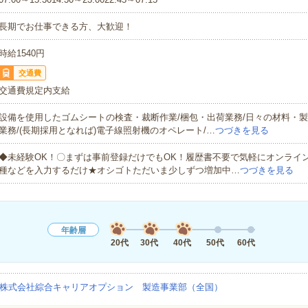
長期でお仕事できる方、大歓迎！
時給1540円
交通費
交通費規定内支給
設備を使用したゴムシートの検査・裁断作業/梱包・出荷業務/日々の材料・
業務/(長期採用となれば)電子線照射機のオペレート/…
つづきを見る
◆未経験OK！〇まずは事前登録だけでもOK！履歴書不要で気軽にオンライ
種などを入力するだけ★オシゴトただいま少しずつ増加中…
つづきを見る
年齢層
20代
30代
40代
50代
60代
株式会社綜合キャリアオプション 製造事業部（全国）