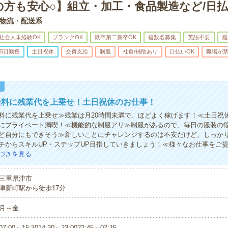
の方も安心○】組立・加工・食品製造など/日払
物流・配送系
社会人未経験OK
ブランクOK
既卒第二新卒OK
複数名募集
英語不要
履
5日勤務
土日祝休
交費支給
制服
社食/補助あり
日払いOK
職場が
！
給料に残業代を上乗せ！土日祝休のお仕事！
料に残業代を上乗せ≫残業は月20時間未満で、ほどよく稼げます！≪土日祝
にプライベート満喫！≪機能的な制服アリ≫制服があるので、毎日の服装の
ど自分にもできそう≫新しいことにチャレンジするのは不安だけど、しっか
チからスキルUP・ステップUP目指していきましょう！≪様々なお仕事をご
づきを見る
三重県津市
津新町駅から徒歩17分
月～金
07:00～15:3014:30～23:0022:45～07:15