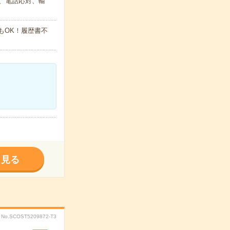
、電話応対、輸
でもOK！履歴書不
く見る
No.SCOST5209872-T3