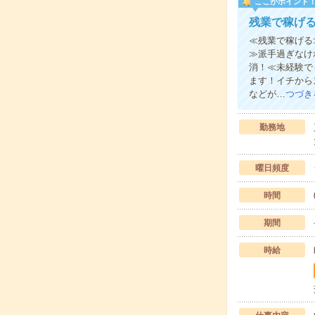
ここがポイント
残業で稼げる
≪残業で稼げる
≫派手過ぎなけ
消！≪未経験で
ます！イチから
などが…
つづき
勤務地
曜日頻度
時間
期間
時給