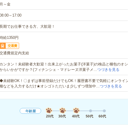
月～金
08:00～17:00
長期でお仕事できる方、大歓迎！
時給1350円
交通費
交通費規定内支給
カンタン！未経験者大歓迎！出来上がったお菓子(洋菓子)の検品と梱包のオ
からいかがですか？(フィナンシェ・マドレーヌ洋菓子メ…
つづきを見る
◆未経験OK！〇まずは事前登録だけでもOK！履歴書不要で気軽にオンライ
種などを入力するだけ★オシゴトただいま少しずつ増加中…
つづきを見る
年齢層
20代
30代
40代
50代
60代