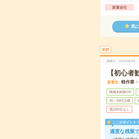
派遣会社
気
未読
掲載日
2026/08/09
【初心者
軽作業・
派遣先
職種未経験OK
40～50代活躍
電話対応なし
ここがポイント
適度な残業で