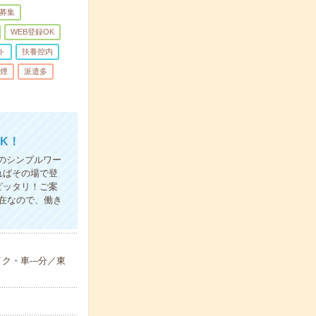
量募集
WEB登録OK
ト
扶養控内
煙
派遣多
K！
のシンプルワー
ればその場で登
ピッタリ！ご案
在なので、働き
ク・車---分／東