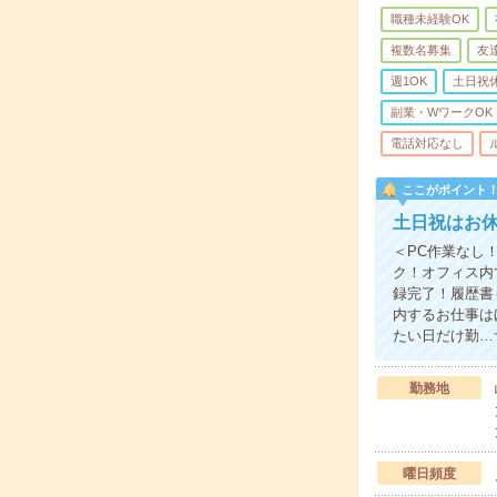
職種未経験OK
複数名募集
友
週1OK
土日祝
副業・WワークOK
電話対応なし
ここがポイント
土日祝はお休
＜PC作業なし
ク！オフィス内
録完了！履歴書
内するお仕事は
たい日だけ勤…
勤務地
曜日頻度