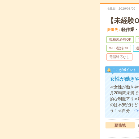
掲載日
2026/08/09
【未経験O
軽作業・
派遣先
職種未経験OK
WEB登録OK
週
電話対応なし
ここがポイント
女性が働き
≪女性が働きや
月20時間未満
的な制服アリ≫
のは不安だけど
う！≪自分…
つ
勤務地