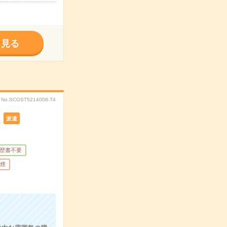
く見る
No.SCOST5214008-T4
K
派遣
歴書不要
煙