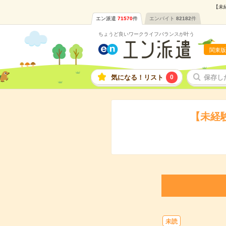
【未
エン派遣
71570
件
エンバイト
82182
件
ちょうど良いワークライフバランスが叶う
関東版
気になる！リスト
0
保存し
【未経
未読