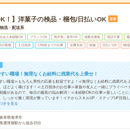
K！】洋菓子の検品・梱包/日払いOK
派遣
物流・配送系
社会人未経験OK
ブランクOK
既卒第二新卒OK
複数名募集
英語不要
履
5日勤務
土日祝休
17時前までの仕事
交費支給
制服
日払いOK
職場
！
やすい職場！無理なくお給料に残業代を上乗せ！
すい職場≫もちろん男性の応募も歓迎ですよ！≪無理なくお給料に残業代を
で、ほどよく稼げます！≪土日祝休のお仕事≫家族や友人と一緒にプライベー
制服があるので、毎日の服装の悩み解消！≪未経験OKの仕事≫新しいことに
、しっかり働く環境が整っています！イチからスキルUP・ステップUP目指
づきを見る
岐阜県海津市
美濃津屋駅から徒歩15分