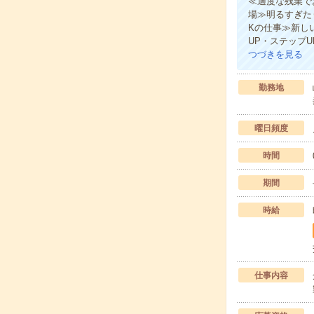
≪適度な残業で
場≫明るすぎた
Kの仕事≫新し
UP・ステップ
つづきを見る
勤務地
曜日頻度
時間
期間
時給
仕事内容