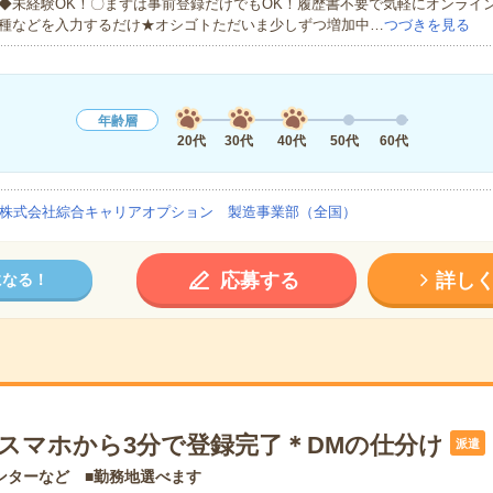
◆未経験OK！〇まずは事前登録だけでもOK！履歴書不要で気軽にオンライ
種などを入力するだけ★オシゴトただいま少しずつ増加中…
つづきを見る
年齢層
20代
30代
40代
50代
60代
株式会社綜合キャリアオプション 製造事業部（全国）
応募する
詳し
になる！
】スマホから3分で登録完了＊DMの仕分け
派遣
ンターなど ■勤務地選べます