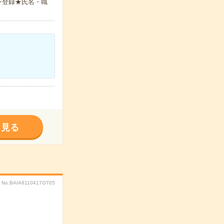
ン登録★氏名・職
く見る
No.BAIA8110417GT05