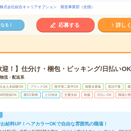
株式会社綜合キャリアオプション 製造事業部（全国）
応募する
詳し
になる！
歓迎！】仕分け・梱包・ピッキング/日払いO
物流・配送系
社会人未経験OK
ブランクOK
既卒第二新卒OK
複数名募集
英語不要
履
WEB登録OK
週5日勤務
土日祝休
交費支給
制服
日払いOK
職場が禁
！
お給料UP！ヘアカラーOKで自由な雰囲気の職場！