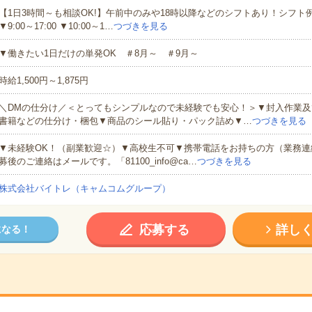
【1日3時間～も相談OK!】午前中のみや18時以降などのシフトあり！シフト例▼9:
▼9:00～17:00 ▼10:00～1…
つづきを見る
▼働きたい1日だけの単発OK ＃8月～ ＃9月～
時給1,500円～1,875円
＼DMの仕分け／＜とってもシンプルなので未経験でも安心！＞▼封入作業及
書籍などの仕分け・梱包▼商品のシール貼り・パック詰め▼…
つづきを見る
▼未経験OK！（副業歓迎☆）▼高校生不可▼携帯電話をお持ちの方（業務連
募後のご連絡はメールです。「81100_info@ca…
つづきを見る
株式会社バイトレ（キャムコムグループ）
応募する
詳し
になる！