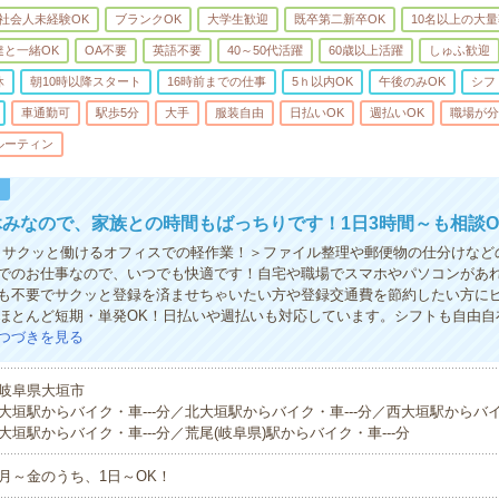
社会人未経験OK
ブランクOK
大学生歓迎
既卒第二新卒OK
10名以上の大
達と一緒OK
OA不要
英語不要
40～50代活躍
60歳以上活躍
しゅふ歓迎
休
朝10時以降スタート
16時前までの仕事
5ｈ以内OK
午後のみOK
シフ
車通勤可
駅歩5分
大手
服装自由
日払いOK
週払いOK
職場が分
ルーティン
！
みなので、家族との時間もばっちりです！1日3時間～も相談O
！サクッと働けるオフィスでの軽作業！＞ファイル整理や郵便物の仕分けなど
でのお仕事なので、いつでも快適です！自宅や職場でスマホやパソコンがあ
も不要でサクッと登録を済ませちゃいたい方や登録交通費を節約したい方に
ほとんど短期・単発OK！日払いや週払いも対応しています。シフトも自由自
つづきを見る
岐阜県大垣市
大垣駅からバイク・車---分／北大垣駅からバイク・車---分／西大垣駅からバイ
大垣駅からバイク・車---分／荒尾(岐阜県)駅からバイク・車---分
月～金のうち、1日～OK！