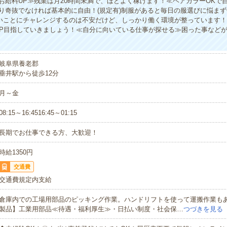
お給料UP≫残業は月20時間未満で、ほどよく稼げます！≪ヘアカラーOKで
り奇抜でなければ基本的に自由！(規定有)制服があると毎日の服選びに悩まず
いことにチャレンジするのは不安だけど、しっかり働く環境が整っています
UP目指していきましょう！≪自分に向いている仕事が探せる≫困った事など
岐阜県養老郡
垂井駅から徒歩12分
月～金
08:15～16:4516:45～01:15
長期でお仕事できる方、大歓迎！
時給1350円
交通費
交通費規定内支給
倉庫内での工場用部品のピッキング作業。ハンドリフトを使って運搬作業も
製品】工業用部品≪待遇・福利厚生≫・日払い制度・社会保…
つづきを見る