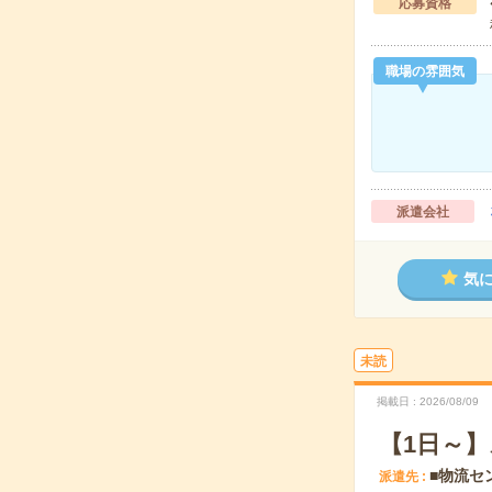
応募資格
職場の雰囲気
派遣会社
気
未読
掲載日
2026/08/09
【1日～
■物流セ
派遣先