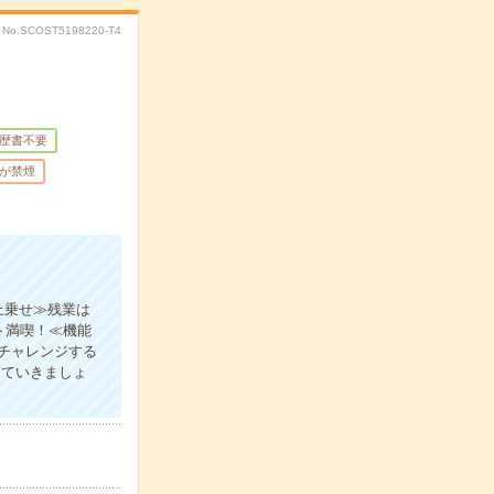
No.SCOST5198220-T4
歴書不要
が禁煙
上乗せ≫残業は
ト満喫！≪機能
チャレンジする
していきましょ