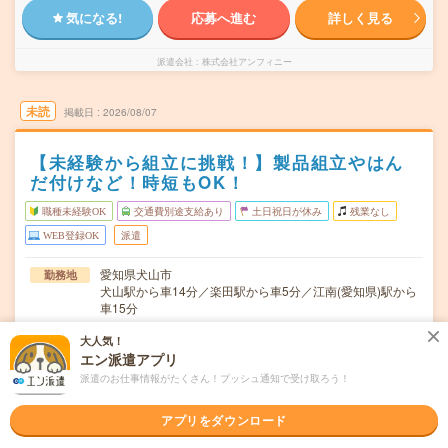
気になる!
応募へ進む
詳しく見る
派遣会社
株式会社アンフィニー
未読
掲載日
2026/08/07
【未経験から組立に挑戦！】製品組立やはん
だ付けなど！時短もOK！
職種未経験OK
交通費別途支給あり
土日祝日が休み
残業なし
WEB登録OK
派遣
愛知県犬山市
勤務地
犬山駅から車14分／楽田駅から車5分／江南(愛知県)駅から
車15分
月～金曜日
曜日頻度
大人気！
エン派遣アプリ
【定時】8:45～17:30【休憩】12:00～12:45 15:00～
時間
派遣のお仕事情報がたくさん！プッシュ通知で受け取ろう！
15:15 / 17:30～…
アプリをダウンロード
2026年8月～ 9月～ 10月～ 開始日はご相談ください
期間
＊まずは数カ月程度の予定（延長の可能性有）