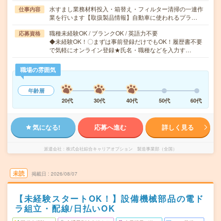
水すまし業務材料投入・箱替え・フィルター清掃の一連作
仕事内容
業を行います【取扱製品情報】自動車に使われるプラ…
職種未経験OK / ブランクOK / 英語力不要
応募資格
◆未経験OK！〇まずは事前登録だけでもOK！履歴書不要
で気軽にオンライン登録★氏名・職種などを入力す…
職場の雰囲気
年齢層
20代
30代
40代
50代
60代
気になる!
応募へ進む
詳しく見る
派遣会社
株式会社綜合キャリアオプション 製造事業部（全国）
未読
掲載日
2026/08/07
【未経験スタートOK！】設備機械部品の電ド
ラ組立・配線/日払いOK