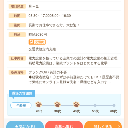
月～金
曜日頻度
08:30～17:0008:00～16:30
時間
長期でお仕事できる方、大歓迎！
期間
時給2030円
時給
交通費
交通費規定内支給
電力設備を扱っている企業での設計or電力設備の施工管理
仕事内容
補助電力設備は、製鉄プラントをはじめとする化学…
ブランクOK / 英語力不要
応募資格
◆経験者歓迎！〇まずは事前登録だけでもOK！履歴書不要
で気軽にオンライン登録★氏名・職種などを入力す…
職場の雰囲気
年齢層
20代
30代
40代
50代
60代
気になる!
応募へ進む
詳しく見る