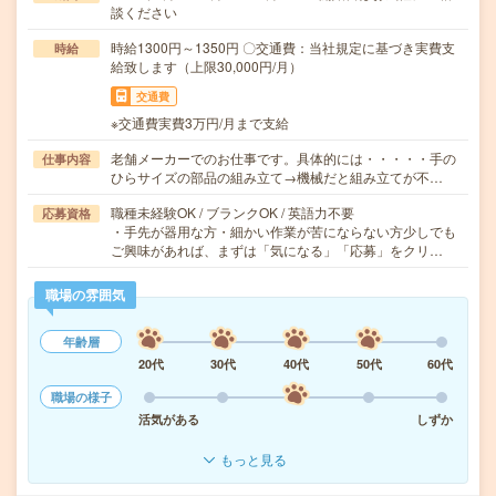
談ください
時給1300円～1350円 〇交通費：当社規定に基づき実費支
時給
給致します（上限30,000円/月）
交通費
※交通費実費3万円/月まで支給
老舗メーカーでのお仕事です。具体的には・・・・・手の
仕事内容
ひらサイズの部品の組み立て→機械だと組み立てが不…
職種未経験OK / ブランクOK / 英語力不要
応募資格
・手先が器用な方・細かい作業が苦にならない方少しでも
ご興味があれば、まずは「気になる」「応募」をクリ…
職場の雰囲気
年齢層
20代
30代
40代
50代
60代
職場の様子
活気がある
しずか
もっと見る