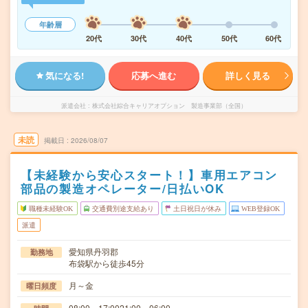
年齢層
20代
30代
40代
50代
60代
気になる!
応募へ進む
詳しく見る
派遣会社
株式会社綜合キャリアオプション 製造事業部（全国）
未読
掲載日
2026/08/07
【未経験から安心スタート！】車用エアコン
部品の製造オペレーター/日払いOK
職種未経験OK
交通費別途支給あり
土日祝日が休み
WEB登録OK
派遣
愛知県丹羽郡
勤務地
布袋駅から徒歩45分
月～金
曜日頻度
08:00～17:0021:00～06:00