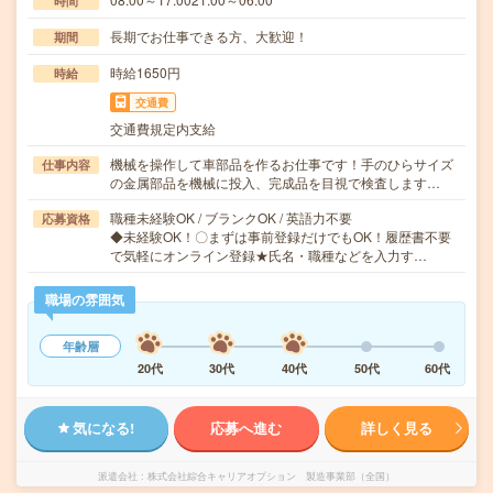
時間
長期でお仕事できる方、大歓迎！
期間
時給1650円
時給
交通費
交通費規定内支給
機械を操作して車部品を作るお仕事です！手のひらサイズ
仕事内容
の金属部品を機械に投入、完成品を目視で検査します…
職種未経験OK / ブランクOK / 英語力不要
応募資格
◆未経験OK！〇まずは事前登録だけでもOK！履歴書不要
で気軽にオンライン登録★氏名・職種などを入力す…
職場の雰囲気
年齢層
20代
30代
40代
50代
60代
気になる!
応募へ進む
詳しく見る
派遣会社
株式会社綜合キャリアオプション 製造事業部（全国）