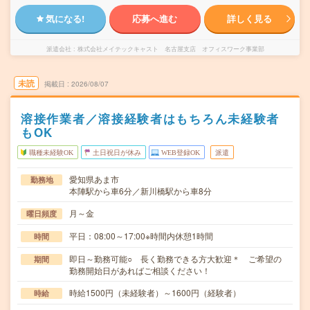
気になる!
応募へ進む
詳しく見る
派遣会社
株式会社メイテックキャスト 名古屋支店 オフィスワーク事業部
未読
掲載日
2026/08/07
溶接作業者／溶接経験者はもちろん未経験者
もOK
職種未経験OK
土日祝日が休み
WEB登録OK
派遣
愛知県あま市
勤務地
本陣駅から車6分／新川橋駅から車8分
月～金
曜日頻度
平日：08:00～17:00※時間内休憩1時間
時間
即日～勤務可能○ 長く勤務できる方大歓迎＊ ご希望の
期間
勤務開始日があればご相談ください！
時給1500円（未経験者）～1600円（経験者）
時給