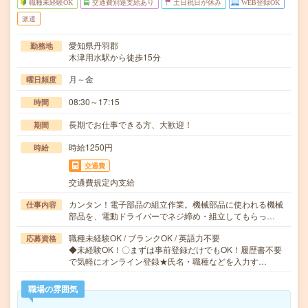
職種未経験OK
交通費別途支給あり
土日祝日が休み
WEB登録OK
派遣
愛知県丹羽郡
勤務地
木津用水駅から徒歩15分
月～金
曜日頻度
08:30～17:15
時間
長期でお仕事できる方、大歓迎！
期間
時給1250円
時給
交通費
交通費規定内支給
カンタン！電子部品の組立作業。機械部品に使われる機械
仕事内容
部品を、電動ドライバーでネジ締め・組立してもらっ…
職種未経験OK / ブランクOK / 英語力不要
応募資格
◆未経験OK！〇まずは事前登録だけでもOK！履歴書不要
で気軽にオンライン登録★氏名・職種などを入力す…
職場の雰囲気