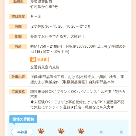
愛知県豊田市
勤務地
竹村駅から車7分
月～金
曜日頻度
(2交替)6:30～15:20、16:20～翌1:10
時間
長期でお仕事できる方、大歓迎！
期間
時給1750～2188円 月収例36万3000円以上可(7時間50分
時給
×21日+残業・深夜手当)
交通費
交通費規定内支給
(自動車部品製造工程における)材料投入、切削、検査、運
仕事内容
搬および機械操作【取扱製品情報】自動車部品≪待…
職種未経験OK / ブランクOK / パソコンスキル不要 / 英語力
応募資格
不要
◆未経験OK！〇まずは事前登録だけでもOK！履歴書不要
で気軽にオンライン登録★氏名・職種などを入力す…
職場の雰囲気
年齢層