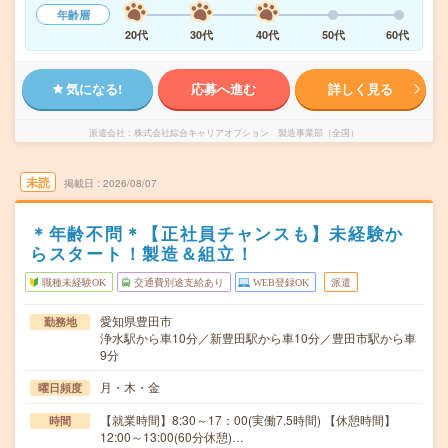
年齢層
20代
30代
40代
50代
60代
気になる!
応募へ進む
詳しく見る
派遣会社
株式会社綜合キャリアオプション 製造事業部（全国）
未読
掲載日
2026/08/07
＊年齢不問＊【正社員チャンスも】未経験か
らスタート！製造＆組立！
職種未経験OK
交通費別途支給あり
WEB登録OK
派遣
愛知県豊田市
勤務地
浄水駅から車10分／新豊田駅から車10分／豊田市駅から車
9分
月・木・金
曜日頻度
【就業時間】8:30～17：00(実働7.5時間) 【休憩時間】
時間
12:00～13:00(60分休憩)…