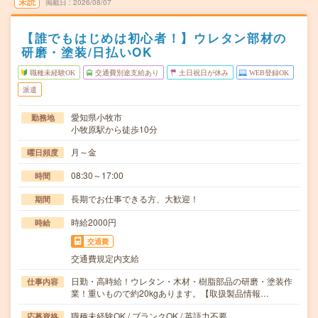
未読
掲載日
2026/08/07
【誰でもはじめは初心者！】ウレタン部材の
研磨・塗装/日払いOK
職種未経験OK
交通費別途支給あり
土日祝日が休み
WEB登録OK
派遣
愛知県小牧市
勤務地
小牧原駅から徒歩10分
月～金
曜日頻度
08:30～17:00
時間
長期でお仕事できる方、大歓迎！
期間
時給2000円
時給
交通費
交通費規定内支給
日勤・高時給！ウレタン・木材・樹脂部品の研磨・塗装作
仕事内容
業！重いもので約20kgあります。【取扱製品情報…
職種未経験OK / ブランクOK / 英語力不要
応募資格