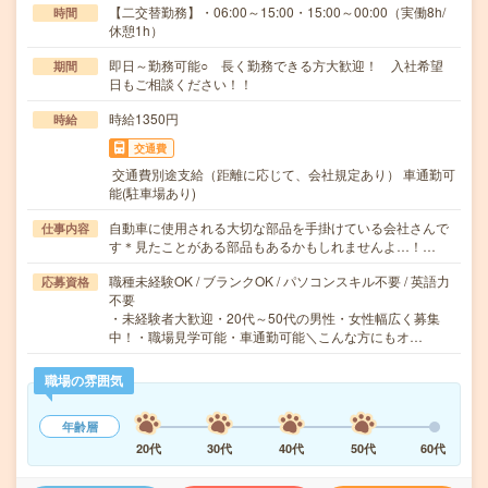
【二交替勤務】・06:00～15:00・15:00～00:00（実働8h/
時間
休憩1h）
即日～勤務可能○ 長く勤務できる方大歓迎！ 入社希望
期間
日もご相談ください！！
時給1350円
時給
交通費
交通費別途支給（距離に応じて、会社規定あり） 車通勤可
能(駐車場あり)
自動車に使用される大切な部品を手掛けている会社さんで
仕事内容
す＊見たことがある部品もあるかもしれませんよ…！…
職種未経験OK / ブランクOK / パソコンスキル不要 / 英語力
応募資格
不要
・未経験者大歓迎・20代～50代の男性・女性幅広く募集
中！・職場見学可能・車通勤可能＼こんな方にもオ…
職場の雰囲気
年齢層
20代
30代
40代
50代
60代