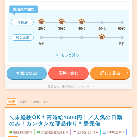
職場の雰囲気
年齢層
20代
30代
40代
50代
60代
男女比率
女性
男性
もっと見る
気になる!
応募へ進む
詳しく見る
派遣会社
株式会社アンフィニー
未読
掲載日
2026/08/07
＼未経験OK＊高時給1500円！／人気の日勤
のみ！カンタンな部品作り＊寮完備
職種未経験OK
交通費別途支給あり
土日祝日が休み
WEB登録OK