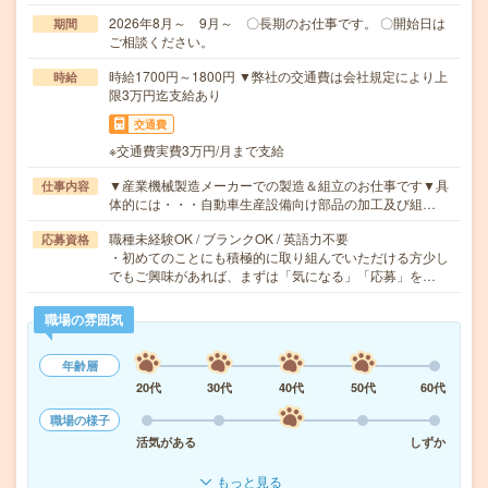
2026年8月～ 9月～ 〇長期のお仕事です。 〇開始日は
期間
ご相談ください。
時給1700円～1800円 ▼弊社の交通費は会社規定により上
時給
限3万円迄支給あり
交通費
※交通費実費3万円/月まで支給
▼産業機械製造メーカーでの製造＆組立のお仕事です▼具
仕事内容
体的には・・・自動車生産設備向け部品の加工及び組…
職種未経験OK / ブランクOK / 英語力不要
応募資格
・初めてのことにも積極的に取り組んでいただける方少し
でもご興味があれば、まずは「気になる」「応募」を…
職場の雰囲気
年齢層
20代
30代
40代
50代
60代
職場の様子
活気がある
しずか
もっと見る