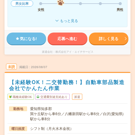
男女比率
女性
男性
もっと見る
気になる!
応募へ進む
詳しく見る
派遣会社
株式会社アイ・エイチサービス
未読
掲載日
2026/08/07
【未経験OK！二交替勤務！】自動車部品製造
会社でかんたん作業
職種未経験OK
交通費別途支給あり
派遣
愛知県知多郡
勤務地
巽ケ丘駅から車6分／八幡新田駅から車6分／白沢(愛知県)
駅から車8分
シフト制（月火水木金祝）
曜日頻度