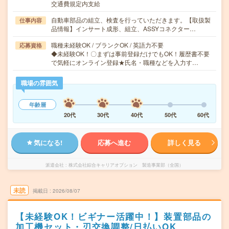
交通費規定内支給
自動車部品の組立、検査を行っていただきます。【取扱製
仕事内容
品情報】インサート成形、組立、ASSYコネクター…
職種未経験OK / ブランクOK / 英語力不要
応募資格
◆未経験OK！〇まずは事前登録だけでもOK！履歴書不要
で気軽にオンライン登録★氏名・職種などを入力す…
職場の雰囲気
年齢層
20代
30代
40代
50代
60代
気になる!
応募へ進む
詳しく見る
派遣会社
株式会社綜合キャリアオプション 製造事業部（全国）
未読
掲載日
2026/08/07
【未経験OK！ビギナー活躍中！】装置部品の
加工機セット・刃交換調整/日払いOK