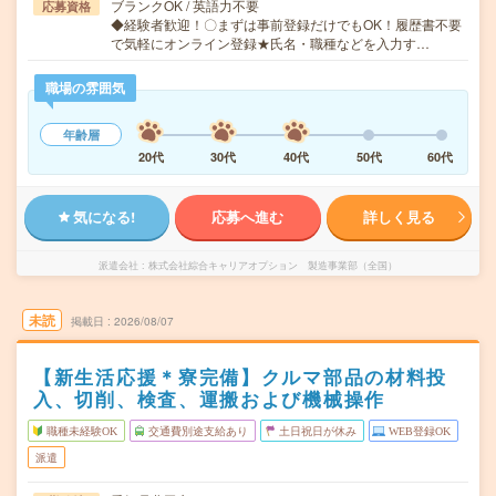
ブランクOK / 英語力不要
応募資格
◆経験者歓迎！〇まずは事前登録だけでもOK！履歴書不要
で気軽にオンライン登録★氏名・職種などを入力す…
職場の雰囲気
年齢層
20代
30代
40代
50代
60代
気になる!
応募へ進む
詳しく見る
派遣会社
株式会社綜合キャリアオプション 製造事業部（全国）
未読
掲載日
2026/08/07
【新生活応援＊寮完備】クルマ部品の材料投
入、切削、検査、運搬および機械操作
職種未経験OK
交通費別途支給あり
土日祝日が休み
WEB登録OK
派遣