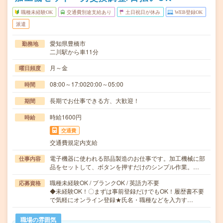
職種未経験OK
交通費別途支給あり
土日祝日が休み
WEB登録OK
派遣
愛知県豊橋市
勤務地
二川駅から車11分
月～金
曜日頻度
08:00～17:0020:00～05:00
時間
長期でお仕事できる方、大歓迎！
期間
時給1600円
時給
交通費
交通費規定内支給
電子機器に使われる部品製造のお仕事です。加工機械に部
仕事内容
品をセットして、ボタンを押すだけのシンプル作業。…
職種未経験OK / ブランクOK / 英語力不要
応募資格
◆未経験OK！〇まずは事前登録だけでもOK！履歴書不要
で気軽にオンライン登録★氏名・職種などを入力す…
職場の雰囲気