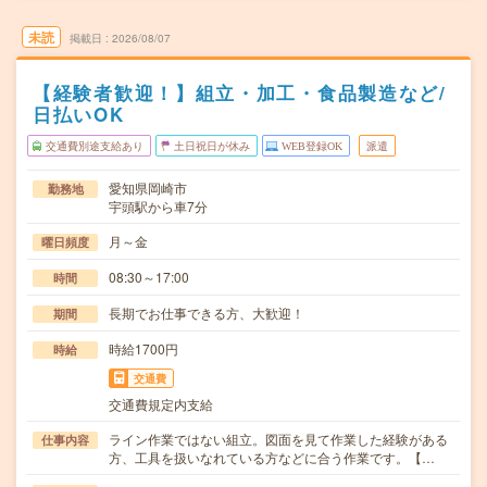
未読
掲載日
2026/08/07
【経験者歓迎！】組立・加工・食品製造など/
日払いOK
交通費別途支給あり
土日祝日が休み
WEB登録OK
派遣
愛知県岡崎市
勤務地
宇頭駅から車7分
月～金
曜日頻度
08:30～17:00
時間
長期でお仕事できる方、大歓迎！
期間
時給1700円
時給
交通費
交通費規定内支給
ライン作業ではない組立。図面を見て作業した経験がある
仕事内容
方、工具を扱いなれている方などに合う作業です。【…