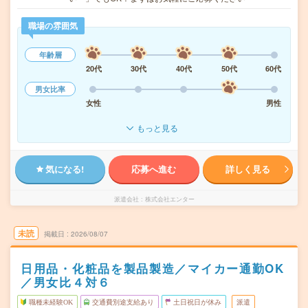
職場の雰囲気
年齢層
20代
30代
40代
50代
60代
男女比率
女性
男性
もっと見る
気になる!
応募へ進む
詳しく見る
派遣会社
株式会社エンター
未読
掲載日
2026/08/07
日用品・化粧品を製品製造／マイカー通勤OK
／男女比４対６
職種未経験OK
交通費別途支給あり
土日祝日が休み
派遣