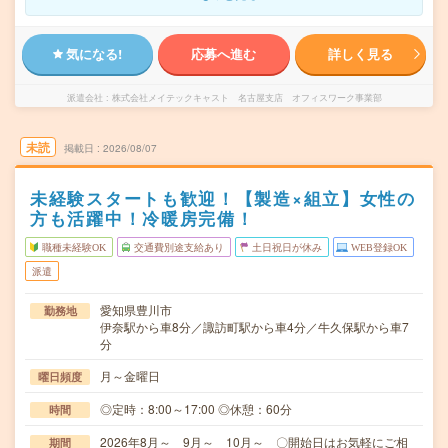
気になる!
応募へ進む
詳しく見る
派遣会社
株式会社メイテックキャスト 名古屋支店 オフィスワーク事業部
未読
掲載日
2026/08/07
未経験スタートも歓迎！【製造×組立】女性の
方も活躍中！冷暖房完備！
職種未経験OK
交通費別途支給あり
土日祝日が休み
WEB登録OK
派遣
愛知県豊川市
勤務地
伊奈駅から車8分／諏訪町駅から車4分／牛久保駅から車7
分
月～金曜日
曜日頻度
◎定時：8:00～17:00 ◎休憩：60分
時間
2026年8月～ 9月～ 10月～ 〇開始日はお気軽にご相
期間