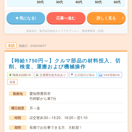
20代
30代
40代
50代
60代
気になる!
応募へ進む
詳しく見る
派遣会社
株式会社綜合キャリアオプション 製造事業部（全国）
未読
掲載日
2026/08/07
【時給1750円～】クルマ部品の材料投入、切
削、検査、運搬および機械操作
職種未経験OK
交通費別途支給あり
土日祝日が休み
WEB登録OK
派遣
愛知県豊田市
勤務地
竹村駅から車7分
月～金
曜日頻度
(2交替)6:30～15:20、16:20～翌1:10
時間
長期でお仕事できる方、大歓迎！
期間