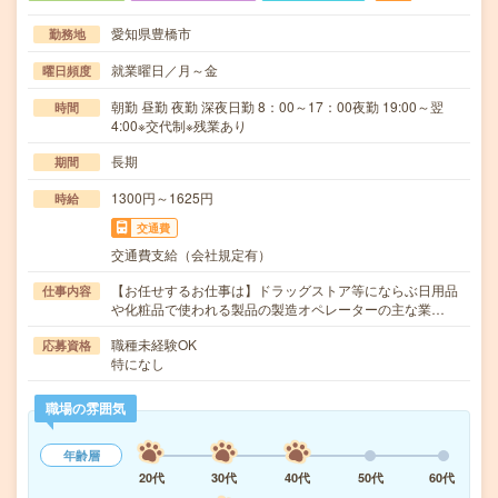
愛知県豊橋市
勤務地
就業曜日／月～金
曜日頻度
朝勤 昼勤 夜勤 深夜日勤 8：00～17：00夜勤 19:00～翌
時間
4:00※交代制※残業あり
長期
期間
1300円～1625円
時給
交通費
交通費支給（会社規定有）
【お任せするお仕事は】ドラッグストア等にならぶ日用品
仕事内容
や化粧品で使われる製品の製造オペレーターの主な業…
職種未経験OK
応募資格
特になし
職場の雰囲気
年齢層
20代
30代
40代
50代
60代