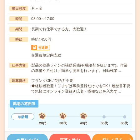
月～金
曜日頻度
08:00～17:00
時間
長期でお仕事できる方、大歓迎！
期間
時給1450円
時給
交通費
交通費規定内支給
製品の塗装ラインの補助業務(有機溶剤を扱います)。作業
仕事内容
の準備や片付け、簡単な測量を行います。日勤残業…
ブランクOK / 英語力不要
応募資格
◆経験者歓迎！〇まずは事前登録だけでもOK！履歴書不要
で気軽にオンライン登録★氏名・職種などを入力す…
職場の雰囲気
年齢層
20代
30代
40代
50代
60代
気になる!
応募へ進む
詳しく見る