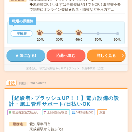
◆未経験OK！〇まずは事前登録だけでもOK！履歴書不要
で気軽にオンライン登録★氏名・職種などを入力す…
職場の雰囲気
年齢層
20代
30代
40代
50代
60代
気になる!
応募へ進む
詳しく見る
派遣会社
株式会社綜合キャリアオプション 製造事業部（全国）
未読
掲載日
2026/08/07
【経験者×ブラッシュUP！！】電力設備の設
計・施工管理サポート/日払いOK
交通費別途支給あり
土日祝日が休み
WEB登録OK
派遣
愛知県半田市
勤務地
東成岩駅から徒歩3分