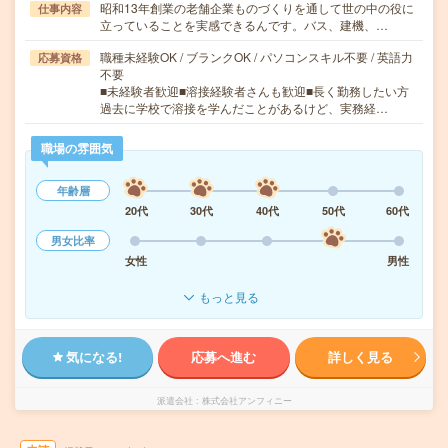
昭和13年創業の老舗企業ものづくりを通して世の中の役に
仕事内容
立っていることを実感できるんです。バス、建機、…
職種未経験OK / ブランクOK / パソコンスキル不要 / 英語力
応募資格
不要
■未経験者歓迎■溶接経験者さんも歓迎■長く勤務したい方
過去に学校で溶接を学んだことがあるけど、実務経…
職場の雰囲気
年齢層
20代
30代
40代
50代
60代
男女比率
女性
男性
もっと見る
気になる!
応募へ進む
詳しく見る
派遣会社
株式会社アンフィニー