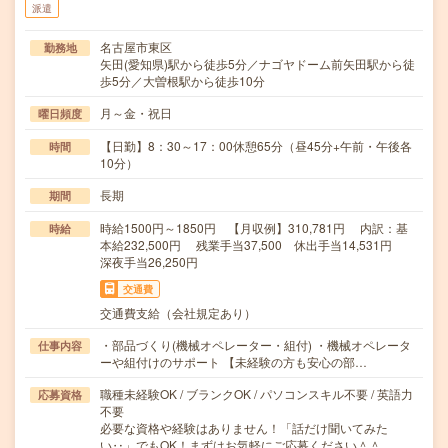
派遣
名古屋市東区
勤務地
矢田(愛知県)駅から徒歩5分／ナゴヤドーム前矢田駅から徒
歩5分／大曽根駅から徒歩10分
月～金・祝日
曜日頻度
【日勤】8：30～17：00休憩65分（昼45分+午前・午後各
時間
10分）
長期
期間
時給1500円～1850円 【月収例】310,781円 内訳：基
時給
本給232,500円 残業手当37,500 休出手当14,531円
深夜手当26,250円
交通費
交通費支給（会社規定あり）
・部品づくり(機械オペレーター・組付) ・機械オペレータ
仕事内容
ーや組付けのサポート 【未経験の方も安心の部…
職種未経験OK / ブランクOK / パソコンスキル不要 / 英語力
応募資格
不要
必要な資格や経験はありません！「話だけ聞いてみた
い‥」でもOK！まずはお気軽にご応募ください＾＾