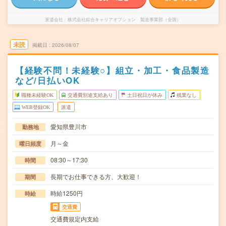
派遣会社
株式会社綜合キャリアオプション 製造事業部（全国）
未読
掲載日
2026/08/07
【経験不問！未経験○】組立・加工・食品製造
など/日払いOK
職種未経験OK
交通費別途支給あり
土日祝日が休み
残業なし
WEB登録OK
派遣
愛知県豊川市
勤務地
月～金
曜日頻度
08:30～17:30
時間
長期でお仕事できる方、大歓迎！
期間
時給1250円
時給
交通費
交通費規定内支給