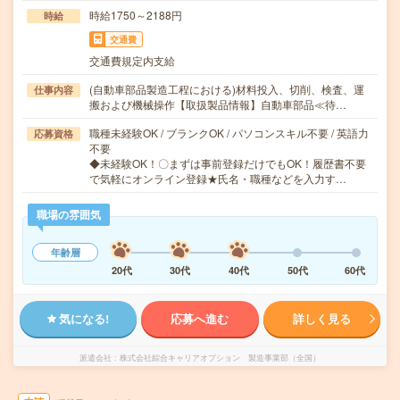
時給1750～2188円
時給
交通費
交通費規定内支給
(自動車部品製造工程における)材料投入、切削、検査、運
仕事内容
搬および機械操作【取扱製品情報】自動車部品≪待…
職種未経験OK / ブランクOK / パソコンスキル不要 / 英語力
応募資格
不要
◆未経験OK！〇まずは事前登録だけでもOK！履歴書不要
で気軽にオンライン登録★氏名・職種などを入力す…
職場の雰囲気
年齢層
20代
30代
40代
50代
60代
気になる!
応募へ進む
詳しく見る
派遣会社
株式会社綜合キャリアオプション 製造事業部（全国）