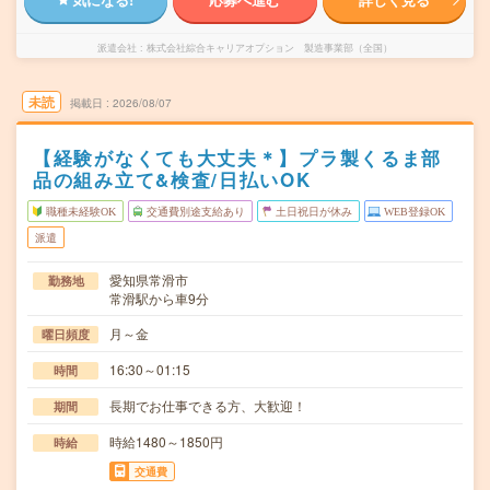
派遣会社
株式会社綜合キャリアオプション 製造事業部（全国）
未読
掲載日
2026/08/07
【経験がなくても大丈夫＊】プラ製くるま部
品の組み立て&検査/日払いOK
職種未経験OK
交通費別途支給あり
土日祝日が休み
WEB登録OK
派遣
愛知県常滑市
勤務地
常滑駅から車9分
月～金
曜日頻度
16:30～01:15
時間
長期でお仕事できる方、大歓迎！
期間
時給1480～1850円
時給
交通費