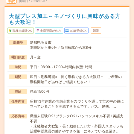
未読
掲載日
2026/08/07
大型プレス加工～モノづくりに興味がある方
も大歓迎！
職種未経験OK
土日祝日が休み
WEB登録OK
派遣
愛知県あま市
勤務地
本陣駅から車6分／新川橋駅から車8分
月～金
曜日頻度
平日：08:00～17:00※時間内休憩1時間
時間
即日～勤務可能○ 長く勤務できる方大歓迎＊ ご希望の
期間
勤務開始日があればご相談ください！
時給1500円
時給
昭和13年創業の老舗企業ものづくりを通して世の中の役に
仕事内容
立っていることを実感できるんです。バス、建機、…
職種未経験OK / ブランクOK / パソコンスキル不要 / 英語力
応募資格
不要
・未経験者大歓迎・長く勤務したい方・外国人スタッフも
活躍中従業員の働きやすさを第一に考えている企業さ…