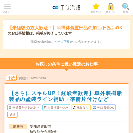
メニュー
気になる!
ログイン
検索
【未経験の方大歓迎！】半導体装置部品の加工/日払いOK
のお仕事情報は、掲載が終了しています
掲載時の情報は、
ページ下部
からご覧いただけます。
お探しの条件に近い派遣のお仕事
未読
掲載日
2026/08/07
【さらにスキルUP！経験者歓迎】車外装樹脂
製品の塗装ライン補助・準備片付けなど
交通費別途支給あり
土日祝日が休み
残業なし
WEB登録OK
派遣
愛知県豊田市
勤務地
猿投駅から車5分