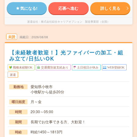
気になる!
応募へ進む
詳しく見る
派遣会社
株式会社綜合キャリアオプション 製造事業部（全国）
未読
掲載日
2026/08/08
【未経験者歓迎！】光ファイバーの加工・組
み立て/日払いOK
職種未経験OK
交通費別途支給あり
土日祝日が休み
WEB登録OK
派遣
愛知県小牧市
勤務地
小牧駅から徒歩20分
月～金
曜日頻度
20:30～05:00
時間
長期でお仕事できる方、大歓迎！
期間
時給1450～1813円
時給