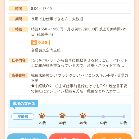
8:00～17:00
時間
長期でお仕事できる方、大歓迎！
期間
時給1550～1938円 月収例32万8000円以上可(8時間×21
時給
日+残業手当)
交通費
交通費規定内支給
ねじをパレットから台車に移動させるおしごと！パレット
仕事内容
上に箱が積み重なっているので、台車へスライドする…
職種未経験OK / ブランクOK / パソコンスキル不要 / 英語力
応募資格
不要
◆未経験OK！〇まずは事前登録だけでもOK！履歴書不要
で気軽にオンライン登録★氏名・職種などを入力す…
職場の雰囲気
年齢層
20代
30代
40代
50代
60代