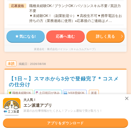
職種未経験OK / ブランクOK / パソコンスキル不要 / 英語力
応募資格
不要
▼未経験OK！（副業歓迎☆）▼高校生不可▼携帯電話をお
持ちの方（業務連絡に使用）※応募後のご連絡はメ…
気になる!
応募へ進む
詳しく見る
派遣会社
株式会社バイトレ（キャムコムグループ）
未読
掲載日
2026/08/08
【1日～】スマホから3分で登録完了＊コスメ
の仕分け
職種未経験OK
土日祝日が休み
WEB登録OK
派遣
大人気！
愛知県一宮市
勤務地
エン派遣アプリ
尾張一宮駅からバイク・車---分／名鉄一宮駅からバイク・
派遣のお仕事情報がたくさん！プッシュ通知で受け取ろう！
車---分／木曽川駅からバイク・車---分／新木曽川駅からバ
イク・車---分／妙興寺駅からバイク・車---分
アプリをダウンロード
月～金のうち、1日～OK！
曜日頻度