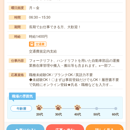
月～金
曜日頻度
06:30～15:30
時間
長期でお仕事できる方、大歓迎！
期間
時給1400円
時給
交通費
交通費規定内支給
フォークリフト、ハンドリフトを用いた自動車部品の運搬
仕事内容
業務在庫管理や搬入・搬出等も含まれます。※一部フ…
職種未経験OK / ブランクOK / 英語力不要
応募資格
◆未経験OK！〇まずは事前登録だけでもOK！履歴書不要
で気軽にオンライン登録★氏名・職種などを入力す…
職場の雰囲気
年齢層
20代
30代
40代
50代
60代
気になる!
応募へ進む
詳しく見る