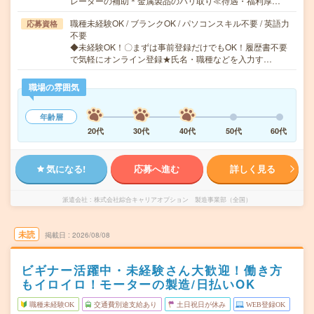
レーターの補助＊金属製品のバリ取り≪待遇・福利厚…
職種未経験OK / ブランクOK / パソコンスキル不要 / 英語力
応募資格
不要
◆未経験OK！〇まずは事前登録だけでもOK！履歴書不要
で気軽にオンライン登録★氏名・職種などを入力す…
職場の雰囲気
年齢層
20代
30代
40代
50代
60代
気になる!
応募へ進む
詳しく見る
派遣会社
株式会社綜合キャリアオプション 製造事業部（全国）
未読
掲載日
2026/08/08
ビギナー活躍中・未経験さん大歓迎！働き方
もイロイロ！モーターの製造/日払いOK
職種未経験OK
交通費別途支給あり
土日祝日が休み
WEB登録OK