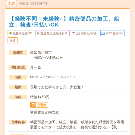
未読
掲載日
2026/08/08
【経験不問！未経験○】精密部品の加工、組
立、検査/日払いOK
職種未経験OK
交通費別途支給あり
土日祝日が休み
WEB登録OK
派遣
愛知県小牧市
勤務地
小牧駅から徒歩20分
月～金
曜日頻度
08:30～17:0020:30～05:00
時間
長期でお仕事できる方、大歓迎！
期間
時給1450円
時給
交通費
交通費規定内支給
精密部品の加工、組立、検査。成形された精密部品を専用
仕事内容
装置でモニターに拡大投影し、目視で選別する。【取…