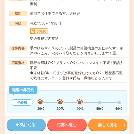
働制
長期でお仕事できる方、大歓迎！
期間
時給1550～1938円
時給
交通費
交通費規定内支給
手のひらサイズのアルミ製品の目視検査のお仕事です！キ
仕事内容
ズやへこみ、穴のバリ取りなどをおまかせします！重…
職種未経験OK / ブランクOK / パソコンスキル不要 / 英語力
応募資格
不要
◆未経験OK！〇まずは事前登録だけでもOK！履歴書不要
で気軽にオンライン登録★氏名・職種などを入力す…
職場の雰囲気
年齢層
20代
30代
40代
50代
60代
気になる!
応募へ進む
詳しく見る