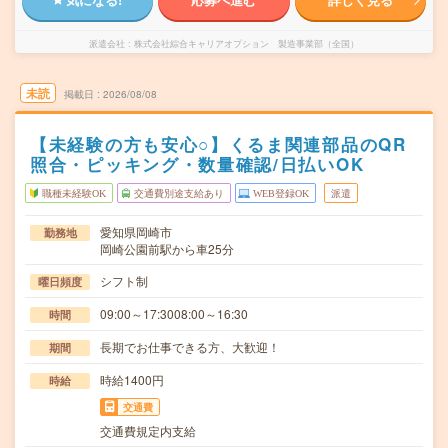
派遣会社
株式会社綜合キャリアオプション 製造事業部（全国）
未読
掲載日
2026/08/08
【未経験の方も安心○】くるま関連部品のQR
照合・ピッキング・数量確認/日払いOK
職種未経験OK
交通費別途支給あり
WEB登録OK
派遣
愛知県岡崎市
勤務地
岡崎公園前駅から車25分
シフト制
曜日頻度
09:00～17:3008:00～16:30
時間
長期でお仕事できる方、大歓迎！
期間
時給1400円
時給
交通費
交通費規定内支給