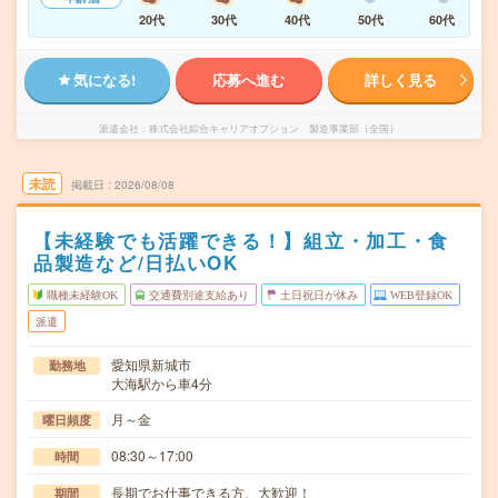
20代
30代
40代
50代
60代
気になる!
応募へ進む
詳しく見る
派遣会社
株式会社綜合キャリアオプション 製造事業部（全国）
未読
掲載日
2026/08/08
【未経験でも活躍できる！】組立・加工・食
品製造など/日払いOK
職種未経験OK
交通費別途支給あり
土日祝日が休み
WEB登録OK
派遣
愛知県新城市
勤務地
大海駅から車4分
月～金
曜日頻度
08:30～17:00
時間
長期でお仕事できる方、大歓迎！
期間