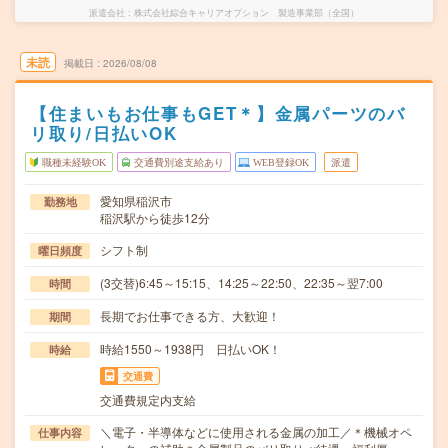
派遣会社
株式会社綜合キャリアオプション 製造事業部（全国）
未読
掲載日
2026/08/08
【住まいもお仕事もGET＊】金属パーツのバ
リ取り/日払いOK
職種未経験OK
交通費別途支給あり
WEB登録OK
派遣
愛知県稲沢市
勤務地
稲沢駅から徒歩12分
シフト制
曜日頻度
(3交替)6:45～15:15、14:25～22:50、22:35～翌7:00
時間
長期でお仕事できる方、大歓迎！
期間
時給1550～1938円 日払いOK！
時給
交通費
交通費規定内支給
＼電子・半導体などに使用される金属の加工／＊機械オペ
仕事内容