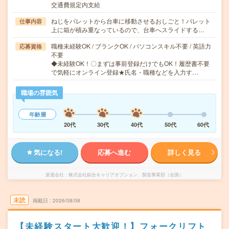
交通費規定内支給
ねじをパレットから台車に移動させるおしごと！パレット
仕事内容
上に箱が積み重なっているので、台車へスライドする…
職種未経験OK / ブランクOK / パソコンスキル不要 / 英語力
応募資格
不要
◆未経験OK！〇まずは事前登録だけでもOK！履歴書不要
で気軽にオンライン登録★氏名・職種などを入力す…
職場の雰囲気
年齢層
20代
30代
40代
50代
60代
気になる!
応募へ進む
詳しく見る
派遣会社
株式会社綜合キャリアオプション 製造事業部（全国）
未読
掲載日
2026/08/08
【未経験スタート大歓迎！】フォークリフト