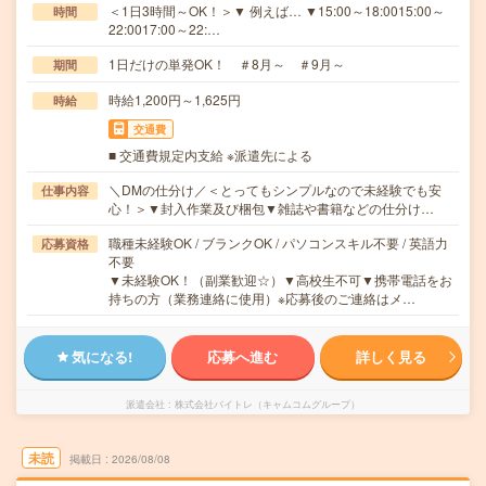
＜1日3時間～OK！＞▼ 例えば… ▼15:00～18:0015:00～
時間
22:0017:00～22:…
1日だけの単発OK！ ＃8月～ ＃9月～
期間
時給1,200円～1,625円
時給
交通費
■ 交通費規定内支給 ※派遣先による
＼DMの仕分け／＜とってもシンプルなので未経験でも安
仕事内容
心！＞▼封入作業及び梱包▼雑誌や書籍などの仕分け…
職種未経験OK / ブランクOK / パソコンスキル不要 / 英語力
応募資格
不要
▼未経験OK！（副業歓迎☆）▼高校生不可▼携帯電話をお
持ちの方（業務連絡に使用）※応募後のご連絡はメ…
気になる!
応募へ進む
詳しく見る
派遣会社
株式会社バイトレ（キャムコムグループ）
未読
掲載日
2026/08/08