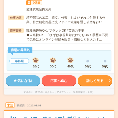
交通費
交通費規定内支給
精密部品の加工、組立、検査、およびそれに付随する作
仕事内容
業。特に精密部品に光ファイバ素線を通し研磨を行い、…
職種未経験OK / ブランクOK / 英語力不要
応募資格
◆未経験OK！〇まずは事前登録だけでもOK！履歴書不要
で気軽にオンライン登録★氏名・職種などを入力す…
職場の雰囲気
年齢層
20代
30代
40代
50代
60代
気になる!
応募へ進む
詳しく見る
派遣会社
株式会社綜合キャリアオプション 製造事業部（全国）
未読
掲載日
2026/08/08