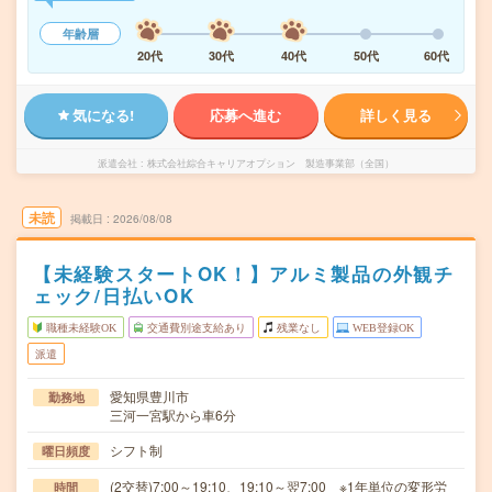
年齢層
20代
30代
40代
50代
60代
気になる!
応募へ進む
詳しく見る
派遣会社
株式会社綜合キャリアオプション 製造事業部（全国）
未読
掲載日
2026/08/08
【未経験スタートOK！】アルミ製品の外観チ
ェック/日払いOK
職種未経験OK
交通費別途支給あり
残業なし
WEB登録OK
派遣
愛知県豊川市
勤務地
三河一宮駅から車6分
シフト制
曜日頻度
(2交替)7:00～19:10、19:10～翌7:00 ※1年単位の変形労
時間