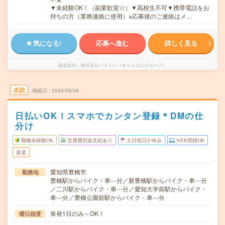
▼未経験OK！（副業歓迎☆）▼高校生不可▼携帯電話をお
持ちの方（業務連絡に使用）※応募後のご連絡はメ…
気になる!
応募へ進む
詳しく見る
派遣会社
株式会社バイトレ（キャムコムグループ）
未読
掲載日
2026/08/08
日払いOK！スマホでカンタン登録＊DMの仕
分け
職種未経験OK
交通費別途支給あり
土日祝日が休み
WEB登録OK
派遣
愛知県豊橋市
勤務地
豊橋駅からバイク・車---分／新豊橋駅からバイク・車---分
／二川駅からバイク・車---分／愛知大学前駅からバイク・
車---分／豊橋公園前駅からバイク・車---分
単発1日のみ～OK！
曜日頻度