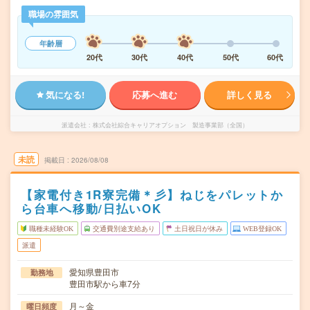
職場の雰囲気
年齢層
20代
30代
40代
50代
60代
気になる!
応募へ進む
詳しく見る
派遣会社
株式会社綜合キャリアオプション 製造事業部（全国）
未読
掲載日
2026/08/08
【家電付き1R寮完備＊彡】ねじをパレットか
ら台車へ移動/日払いOK
職種未経験OK
交通費別途支給あり
土日祝日が休み
WEB登録OK
派遣
愛知県豊田市
勤務地
豊田市駅から車7分
月～金
曜日頻度