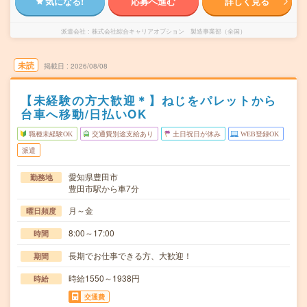
気になる!
応募へ進む
詳しく見る
派遣会社
株式会社綜合キャリアオプション 製造事業部（全国）
未読
掲載日
2026/08/08
【未経験の方大歓迎＊】ねじをパレットから
台車へ移動/日払いOK
職種未経験OK
交通費別途支給あり
土日祝日が休み
WEB登録OK
派遣
愛知県豊田市
勤務地
豊田市駅から車7分
月～金
曜日頻度
8:00～17:00
時間
長期でお仕事できる方、大歓迎！
期間
時給1550～1938円
時給
交通費