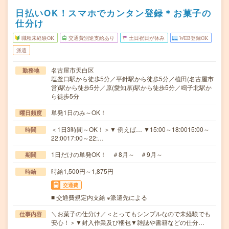
日払いOK！スマホでカンタン登録＊お菓子の
仕分け
職種未経験OK
交通費別途支給あり
土日祝日が休み
WEB登録OK
派遣
名古屋市天白区
勤務地
塩釜口駅から徒歩5分／平針駅から徒歩5分／植田(名古屋市
営)駅から徒歩5分／原(愛知県)駅から徒歩5分／鳴子北駅か
ら徒歩5分
単発1日のみ～OK！
曜日頻度
＜1日3時間～OK！＞▼ 例えば… ▼15:00～18:0015:00～
時間
22:0017:00～22:…
1日だけの単発OK！ ＃8月～ ＃9月～
期間
時給1,500円～1,875円
時給
交通費
■ 交通費規定内支給 ※派遣先による
＼お菓子の仕分け／＜とってもシンプルなので未経験でも
仕事内容
安心！＞▼封入作業及び梱包▼雑誌や書籍などの仕分…