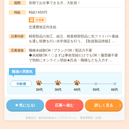
長期でお仕事できる方、大歓迎！
期間
時給1450円
時給
交通費
交通費規定内支給
精密部品の加工、組立、検査精密部品に光ファイバー素線
仕事内容
を通し研磨を行い光学測定を行う。【取扱製品情報】…
職種未経験OK / ブランクOK / 英語力不要
応募資格
◆未経験OK！〇まずは事前登録だけでもOK！履歴書不要
で気軽にオンライン登録★氏名・職種などを入力す…
職場の雰囲気
年齢層
20代
30代
40代
50代
60代
気になる!
応募へ進む
詳しく見る
派遣会社
株式会社綜合キャリアオプション 製造事業部（全国）