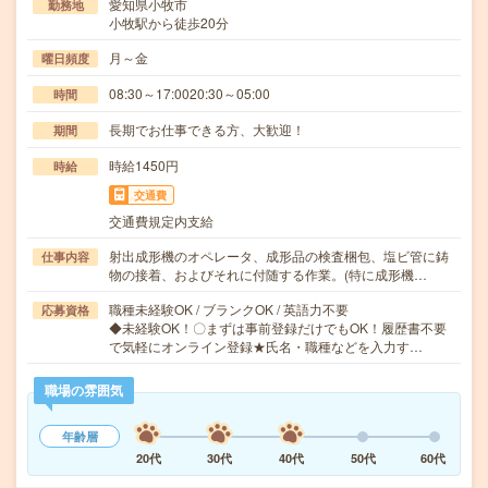
愛知県小牧市
勤務地
小牧駅から徒歩20分
月～金
曜日頻度
08:30～17:0020:30～05:00
時間
長期でお仕事できる方、大歓迎！
期間
時給1450円
時給
交通費
交通費規定内支給
射出成形機のオペレータ、成形品の検査梱包、塩ビ管に鋳
仕事内容
物の接着、およびそれに付随する作業。(特に成形機…
職種未経験OK / ブランクOK / 英語力不要
応募資格
◆未経験OK！〇まずは事前登録だけでもOK！履歴書不要
で気軽にオンライン登録★氏名・職種などを入力す…
職場の雰囲気
年齢層
20代
30代
40代
50代
60代