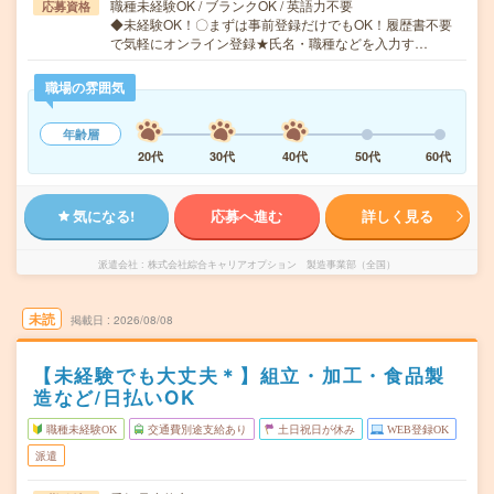
職種未経験OK / ブランクOK / 英語力不要
応募資格
◆未経験OK！〇まずは事前登録だけでもOK！履歴書不要
で気軽にオンライン登録★氏名・職種などを入力す…
職場の雰囲気
年齢層
20代
30代
40代
50代
60代
気になる!
応募へ進む
詳しく見る
派遣会社
株式会社綜合キャリアオプション 製造事業部（全国）
未読
掲載日
2026/08/08
【未経験でも大丈夫＊】組立・加工・食品製
造など/日払いOK
職種未経験OK
交通費別途支給あり
土日祝日が休み
WEB登録OK
派遣