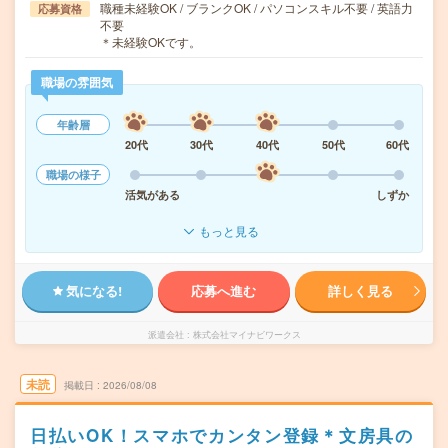
職種未経験OK / ブランクOK / パソコンスキル不要 / 英語力
応募資格
不要
＊未経験OKです。
職場の雰囲気
年齢層
20代
30代
40代
50代
60代
職場の様子
活気がある
しずか
もっと見る
気になる!
応募へ進む
詳しく見る
派遣会社
株式会社マイナビワークス
未読
掲載日
2026/08/08
日払いOK！スマホでカンタン登録＊文房具の