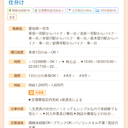
仕分け
職種未経験OK
交通費別途支給あり
土日祝日が休み
WEB登録OK
派遣
愛知県一宮市
勤務地
尾張一宮駅からバイク・車---分／名鉄一宮駅からバイク・
車---分／木曽川駅からバイク・車---分／新木曽川駅からバ
イク・車---分／妙興寺駅からバイク・車---分
単発1日のみ～OK！
曜日頻度
＜1日3時間～OK！＞▼ 例えば… ▼15:00～18:0015:00～
時間
22:0017:00～22:…
1日だけの単発OK！ ＃8月～ ＃9月～
期間
時給1,200円～1,625円
時給
交通費
■ 交通費規定内支給 ※派遣先による
＼文房具の仕分け／＜とってもシンプルなので未経験でも
仕事内容
安心！＞▼封入作業及び梱包▼雑誌や書籍などの仕分…
職種未経験OK / ブランクOK / パソコンスキル不要 / 英語力
応募資格
不要