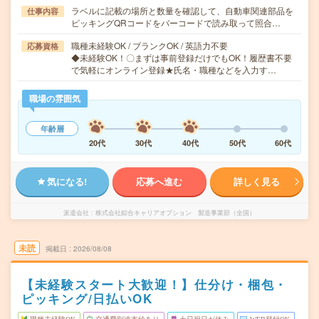
ラベルに記載の場所と数量を確認して、自動車関連部品を
仕事内容
ピッキングQRコードをバーコードで読み取って照合…
職種未経験OK / ブランクOK / 英語力不要
応募資格
◆未経験OK！〇まずは事前登録だけでもOK！履歴書不要
で気軽にオンライン登録★氏名・職種などを入力す…
職場の雰囲気
年齢層
20代
30代
40代
50代
60代
気になる!
応募へ進む
詳しく見る
派遣会社
株式会社綜合キャリアオプション 製造事業部（全国）
未読
掲載日
2026/08/08
【未経験スタート大歓迎！】仕分け・梱包・
ピッキング/日払いOK