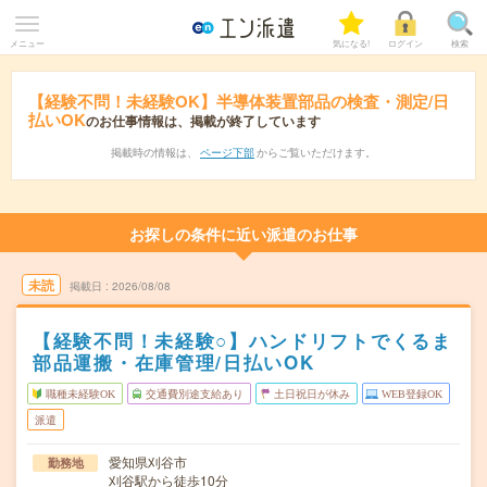
メニュー
気になる!
ログイン
検索
【経験不問！未経験OK】半導体装置部品の検査・測定/日
払いOK
のお仕事情報は、掲載が終了しています
掲載時の情報は、
ページ下部
からご覧いただけます。
お探しの条件に近い派遣のお仕事
未読
掲載日
2026/08/08
【経験不問！未経験○】ハンドリフトでくるま
部品運搬・在庫管理/日払いOK
職種未経験OK
交通費別途支給あり
土日祝日が休み
WEB登録OK
派遣
愛知県刈谷市
勤務地
刈谷駅から徒歩10分