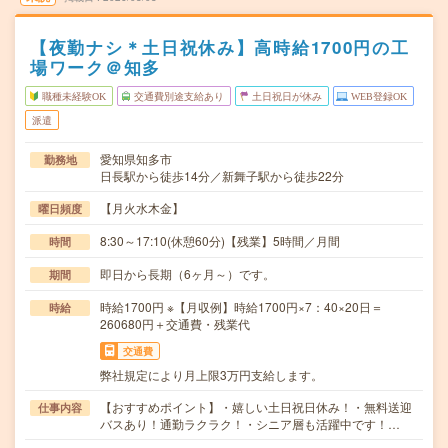
【夜勤ナシ＊土日祝休み】高時給1700円の工
場ワーク＠知多
職種未経験OK
交通費別途支給あり
土日祝日が休み
WEB登録OK
派遣
愛知県知多市
勤務地
日長駅から徒歩14分／新舞子駅から徒歩22分
【月火水木金】
曜日頻度
8:30～17:10(休憩60分)【残業】5時間／月間
時間
即日から長期（6ヶ月～）です。
期間
時給1700円 ※【月収例】時給1700円×7：40×20日＝
時給
260680円＋交通費・残業代
交通費
弊社規定により月上限3万円支給します。
【おすすめポイント】・嬉しい土日祝日休み！・無料送迎
仕事内容
バスあり！通勤ラクラク！・シニア層も活躍中です！…