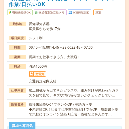
作業/日払いOK
職種未経験OK
交通費別途支給あり
WEB登録OK
派遣
愛知県知多郡
勤務地
富貴駅から徒歩17分
シフト制
曜日頻度
06:45～15:0014:45～23:0022:45～07:00
時間
長期でお仕事できる方、大歓迎！
期間
時給1550円
時給
交通費
交通費規定内支給
加工機械から出てきたガラスや、組み付けが終わったガラ
仕事内容
スを目で見て、キズや汚れ等が無いかチェックしてい…
職種未経験OK / ブランクOK / 英語力不要
応募資格
◆未経験OK！〇まずは事前登録だけでもOK！履歴書不要
で気軽にオンライン登録★氏名・職種などを入力す…
職場の雰囲気