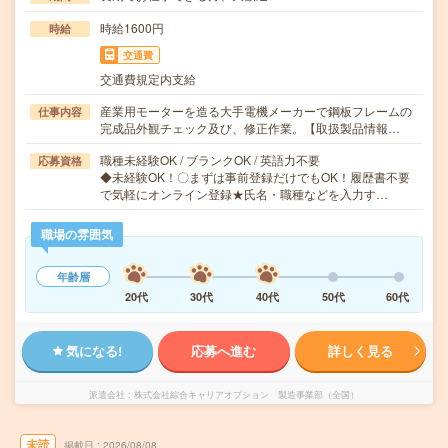
時給1600円
時給
交通費
交通費規定内支給
産業用モーターを造る大手電機メーカーで鋼板フレームの
仕事内容
完成品外観チェック及び、修正作業。【取扱製品情報…
職種未経験OK / ブランクOK / 英語力不要
応募資格
◆未経験OK！〇まずは事前登録だけでもOK！履歴書不要
で気軽にオンライン登録★氏名・職種などを入力す…
職場の雰囲気
年齢層
20代
30代
40代
50代
60代
気になる!
応募へ進む
詳しく見る
派遣会社
株式会社綜合キャリアオプション 製造事業部（全国）
未読
掲載日
2026/08/08