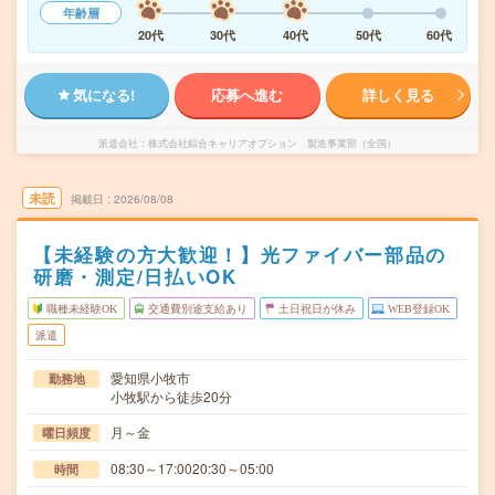
年齢層
20代
30代
40代
50代
60代
気になる!
応募へ進む
詳しく見る
派遣会社
株式会社綜合キャリアオプション 製造事業部（全国）
未読
掲載日
2026/08/08
【未経験の方大歓迎！】光ファイバー部品の
研磨・測定/日払いOK
職種未経験OK
交通費別途支給あり
土日祝日が休み
WEB登録OK
派遣
愛知県小牧市
勤務地
小牧駅から徒歩20分
月～金
曜日頻度
08:30～17:0020:30～05:00
時間