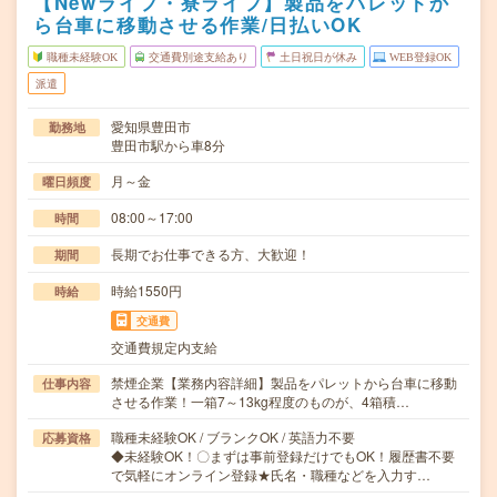
【Newライフ・寮ライフ】製品をパレットか
ら台車に移動させる作業/日払いOK
職種未経験OK
交通費別途支給あり
土日祝日が休み
WEB登録OK
派遣
愛知県豊田市
勤務地
豊田市駅から車8分
月～金
曜日頻度
08:00～17:00
時間
長期でお仕事できる方、大歓迎！
期間
時給1550円
時給
交通費
交通費規定内支給
禁煙企業【業務内容詳細】製品をパレットから台車に移動
仕事内容
させる作業！一箱7～13kg程度のものが、4箱積…
職種未経験OK / ブランクOK / 英語力不要
応募資格
◆未経験OK！〇まずは事前登録だけでもOK！履歴書不要
で気軽にオンライン登録★氏名・職種などを入力す…