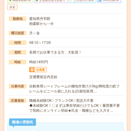
職種未経験OK
交通費別途支給あり
土日祝日が休み
WEB登録OK
派遣
愛知県丹羽郡
勤務地
柏森駅から---分
月～金
曜日頻度
08:10～17:05
時間
長期でお仕事できる方、大歓迎！
期間
時給1450円
時給
交通費
交通費規定内支給
自動車用シートフレームの梱包作業(1)10kg/脚程度の鉄フ
仕事内容
レームをビニール袋に入れる(2)個包装用…
職種未経験OK / ブランクOK / 英語力不要
応募資格
◆未経験OK！〇まずは事前登録だけでもOK！履歴書不要
で気軽にオンライン登録★氏名・職種などを入力す…
職場の雰囲気