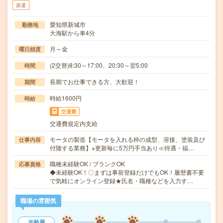
派遣
愛知県新城市
勤務地
大海駅から車4分
月～金
曜日頻度
(2交替)8:30～17:00、20:30～翌5:00
時間
長期でお仕事できる方、大歓迎！
期間
時給1600円
時給
交通費
交通費規定内支給
モータの製造【モータを入れる枠の成型、溶接、塗装及び
仕事内容
付随する業務】※更新毎に5万円手当あり≪待遇・福…
職種未経験OK / ブランクOK
応募資格
◆未経験OK！〇まずは事前登録だけでもOK！履歴書不要
で気軽にオンライン登録★氏名・職種などを入力す…
職場の雰囲気
年齢層