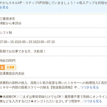
チからスキルUP・ステップUP目指していきましょう！≪収入アップを目指
を見る
三重県津市
津駅から車25分
シフト制
07:00～15:1515:00～23:1523:00～07:15
長期でお仕事できる方、大歓迎！
時給1500円
交通費
交通費規定内支給
研磨剤の原料の投入、段取り1.助力装置を用いたミキサーへの粉塵投入2.高
ミキサー内部の固着スラリーの除去【取扱製品情報】半…
つづきを見る
◆未経験OK！〇まずは事前登録だけでもOK！履歴書不要で気軽にオンライ
種などを入力するだけ★オシゴトただいま少しずつ増加中…
つづきを見る