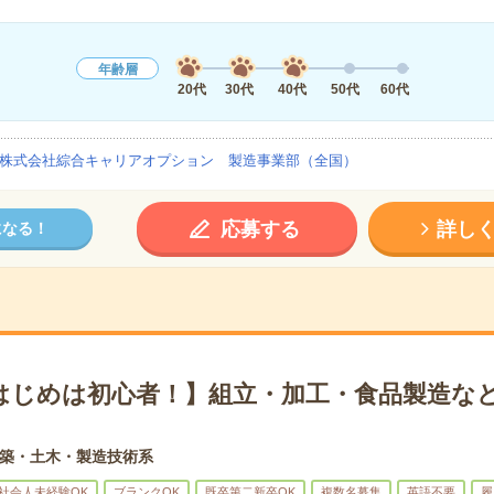
年齢層
20代
30代
40代
50代
60代
株式会社綜合キャリアオプション 製造事業部（全国）
応募する
詳し
になる！
はじめは初心者！】組立・加工・食品製造など
築・土木・製造技術系
社会人未経験OK
ブランクOK
既卒第二新卒OK
複数名募集
英語不要
履