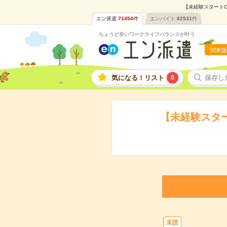
【未経験スタートO
エン派遣
71454
件
エンバイト
82531
件
ちょうど良いワークライフバランスが叶う
関東版
気になる！リスト
0
保存し
【未経験スター
未読