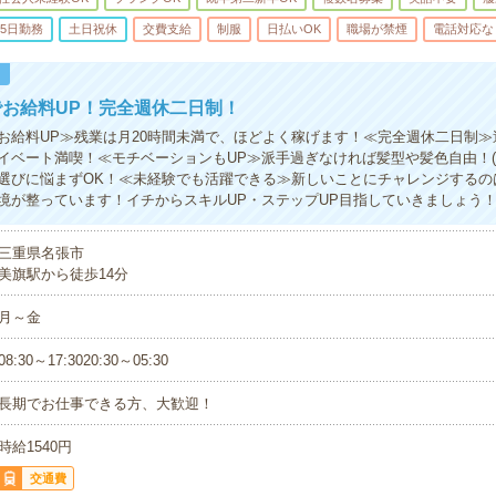
5日勤務
土日祝休
交費支給
制服
日払いOK
職場が禁煙
電話対応な
！
お給料UP！完全週休二日制！
お給料UP≫残業は月20時間未満で、ほどよく稼げます！≪完全週休二日制≫
イベート満喫！≪モチベーションもUP≫派手過ぎなければ髪型や髪色自由！(
選びに悩まずOK！≪未経験でも活躍できる≫新しいことにチャレンジするの
境が整っています！イチからスキルUP・ステップUP目指していきましょう
三重県名張市
美旗駅から徒歩14分
月～金
08:30～17:3020:30～05:30
長期でお仕事できる方、大歓迎！
時給1540円
交通費