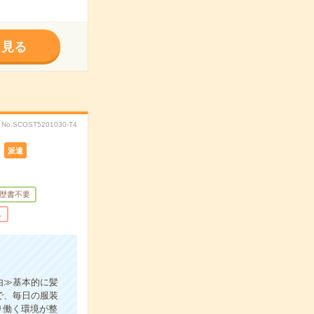
く見る
No.SCOST5201030-T4
派遣
歴書不要
し
由≫基本的に髪
で、毎日の服装
り働く環境が整