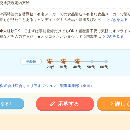
交通費規定内支給
≪高時給の交替勤務！有名メーカーでの食品製造≫有名な食品メーカーで製
誰もが見たことあるキャンディ・グミの検品・運搬及びオペ…
つづきを見る
◆未経験OK！〇まずは事前登録だけでもOK！履歴書不要で気軽にオンライ
種などを入力するだけ★オシゴトただいま少しずつ増加中…
つづきを見る
年齢層
20代
30代
40代
50代
60代
株式会社綜合キャリアオプション 製造事業部（全国）
応募する
詳し
になる！