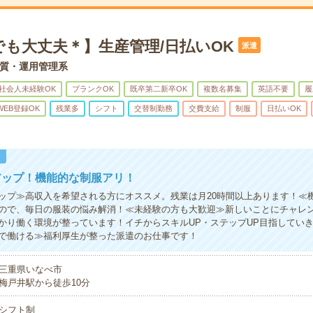
でも大丈夫＊】生産管理/日払いOK
派遣
質・運用管理系
社会人未経験OK
ブランクOK
既卒第二新卒OK
複数名募集
英語不要
履
WEB登録OK
残業多
シフト
交替制勤務
交費支給
制服
日払いOK
！
アップ！機能的な制服アリ！
ップ≫高収入を希望される方にオススメ。残業は月20時間以上あります！≪
ので、毎日の服装の悩み解消！≪未経験の方も大歓迎≫新しいことにチャレ
かり働く環境が整っています！イチからスキルUP・ステップUP目指してい
で働ける≫福利厚生が整った派遣のお仕事です！
三重県いなべ市
梅戸井駅から徒歩10分
シフト制