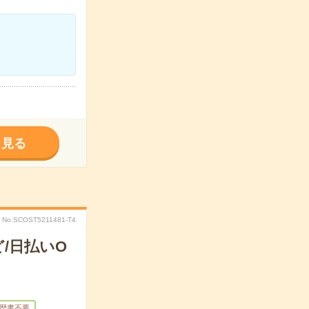
く見る
No.SCOST5211481-T4
/日払いO
歴書不要