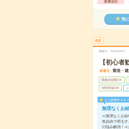
派遣会社
気
未読
掲載日
2026/08/07
【初心者
製造・建
派遣先
職種未経験OK
WEB登録OK
シ
ここがポイント
無理なくお
≪無理なくお給
色自由で明るす
の悩み解消！≪