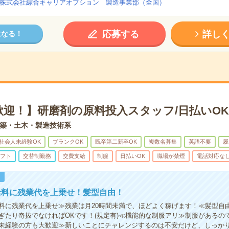
株式会社綜合キャリアオプション 製造事業部（全国）
応募する
詳し
になる！
歓迎！】研磨剤の原料投入スタッフ/日払いOK
築・土木・製造技術系
社会人未経験OK
ブランクOK
既卒第二新卒OK
複数名募集
英語不要
履
フト
交替制勤務
交費支給
制服
日払いOK
職場が禁煙
電話対応な
！
給料に残業代を上乗せ！髪型自由！
料に残業代を上乗せ≫残業は月20時間未満で、ほどよく稼げます！≪髪型自
ぎたり奇抜でなければOKです！(規定有)≪機能的な制服アリ≫制服があるの
未経験の方も大歓迎≫新しいことにチャレンジするのは不安だけど、しっか