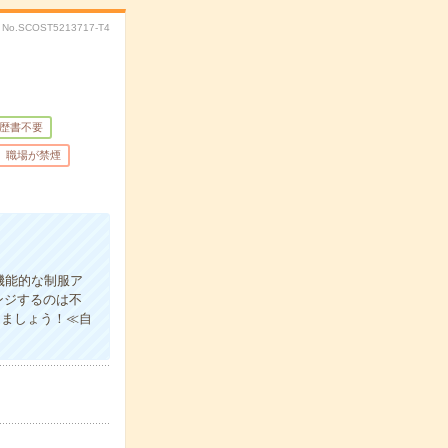
No.SCOST5213717-T4
歴書不要
職場が禁煙
機能的な制服ア
ンジするのは不
きましょう！≪自