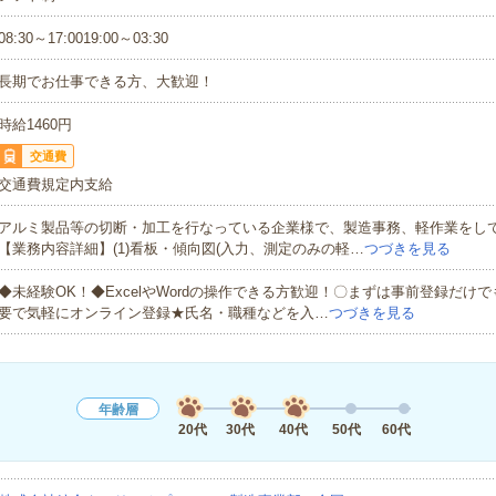
08:30～17:0019:00～03:30
長期でお仕事できる方、大歓迎！
時給1460円
交通費
交通費規定内支給
アルミ製品等の切断・加工を行なっている企業様で、製造事務、軽作業をし
【業務内容詳細】(1)看板・傾向図(入力、測定のみの軽…
つづきを見る
◆未経験OK！◆ExcelやWordの操作できる方歓迎！〇まずは事前登録だけ
要で気軽にオンライン登録★氏名・職種などを入…
つづきを見る
年齢層
20代
30代
40代
50代
60代