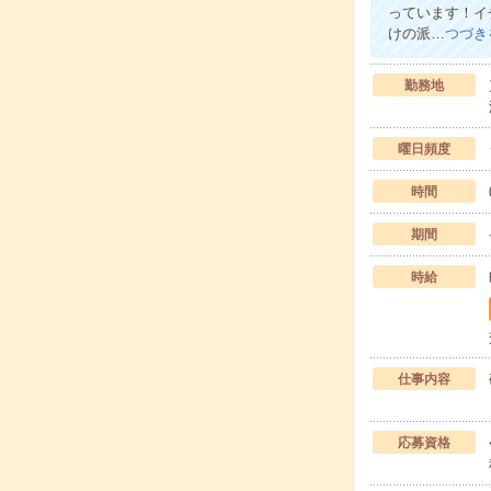
っています！イ
けの派…
つづき
勤務地
曜日頻度
時間
期間
時給
仕事内容
応募資格