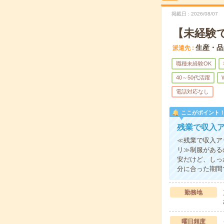
掲載日
2026/08/07
【未経験
生産・品
派遣先
職種未経験OK
40～50代活躍
電話対応なし
ここがポイント
残業で収入
≪残業で収入ア
リ≫制服がある
安だけど、しっ
分に合った期間
勤務地
曜日頻度