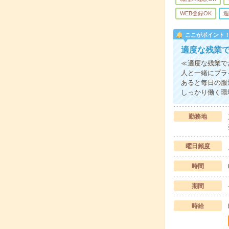
WEB登録OK
週
ここがポイント
適度な残業で
≪適度な残業で
人と一緒にプラ
あると毎日の服
しっかり働く環
勤務地
曜日頻度
時間
期間
時給