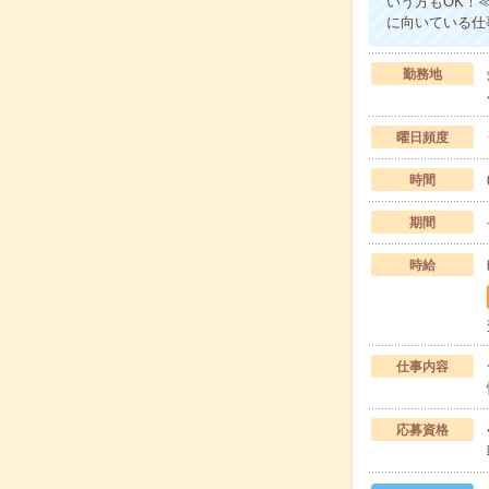
いう方もOK！
に向いている仕
勤務地
曜日頻度
時間
期間
時給
仕事内容
応募資格