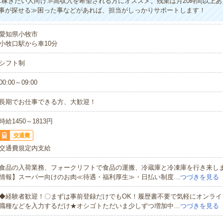
≪稼ぎたい人向け≫高収入を希望される方にオススメ。残業は月20時間以上
事が探せる≫困った事などがあれば、担当がしっかりサポートします！
愛知県小牧市
小牧口駅から車10分
シフト制
00:00～09:00
長期でお仕事できる方、大歓迎！
時給1450～1813円
交通費
交通費規定内支給
食品の入荷業務、フォークリフトで食品の運搬、冷蔵庫と冷凍庫を行き来し
情報】スーパー向けのお肉≪待遇・福利厚生≫・日払い制度…
つづきを見る
◆経験者歓迎！〇まずは事前登録だけでもOK！履歴書不要で気軽にオンライ
職種などを入力するだけ★オシゴトただいま少しずつ増加中…
つづきを見る