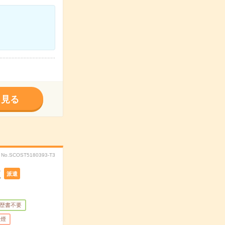
く見る
No.SCOST5180393-T3
K
派遣
歴書不要
禁煙