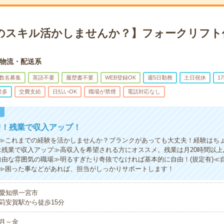
のスキル活かしませんか？】フォークリフト
物流・配送系
数名募集
英語不要
履歴書不要
WEB登録OK
週5日勤務
土日祝休
1
業多
交費支給
日払いOK
職場が禁煙
電話対応なし
！
中！残業で収入アップ！
≫これまでの経験を活かしませんか？ブランクがあっても大丈夫！経験はち
≪残業で収入アップ≫高収入を希望される方にオススメ。残業は月20時間以
自由な雰囲気の職場≫明るすぎたり奇抜でなければ基本的に自由！(規定有)≪
≫困った事などがあれば、担当がしっかりサポートします！
愛知県一宮市
苅安賀駅から徒歩15分
月～金