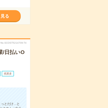
く見る
No.SCOST5214709-T4
/日払いO
残業多
ょっとだけ…と