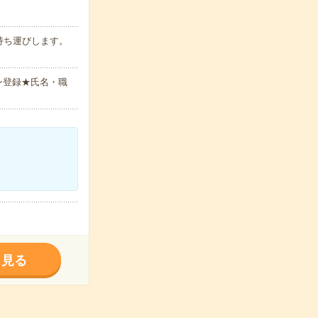
持ち運びします。
ン登録★氏名・職
く見る