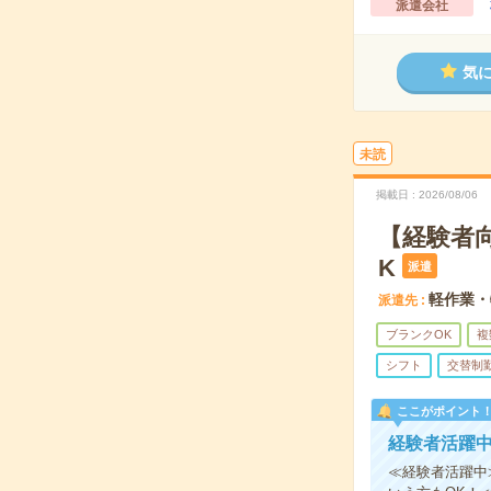
派遣会社
気
未読
掲載日
2026/08/06
【経験者
K
派遣
軽作業・
派遣先
ブランクOK
複
シフト
交替制
ここがポイント
経験者活躍
≪経験者活躍中