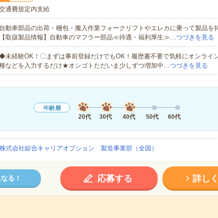
交通費規定内支給
自動車部品の出荷・梱包・搬入作業フォークリフトやエレカに乗って製品を
【取扱製品情報】自動車のマフラー部品≪待遇・福利厚生≫…
つづきを見る
◆未経験OK！〇まずは事前登録だけでもOK！履歴書不要で気軽にオンライ
種などを入力するだけ★オシゴトただいま少しずつ増加中…
つづきを見る
年齢層
20代
30代
40代
50代
60代
株式会社綜合キャリアオプション 製造事業部（全国）
応募する
詳し
になる！