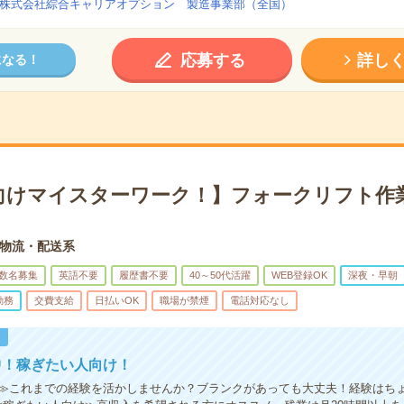
株式会社綜合キャリアオプション 製造事業部（全国）
応募する
詳し
になる！
向けマイスターワーク！】フォークリフト作業
物流・配送系
数名募集
英語不要
履歴書不要
40～50代活躍
WEB登録OK
深夜・早朝
勤務
交費支給
日払いOK
職場が禁煙
電話対応なし
！
中！稼ぎたい人向け！
≫これまでの経験を活かしませんか？ブランクがあっても大丈夫！経験はち