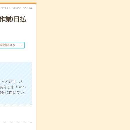
No.SCOST5203723-T4
作業/日払
7時以降スタート
ょっとだけ…と
上あります！≪ヘ
自分に向いてい