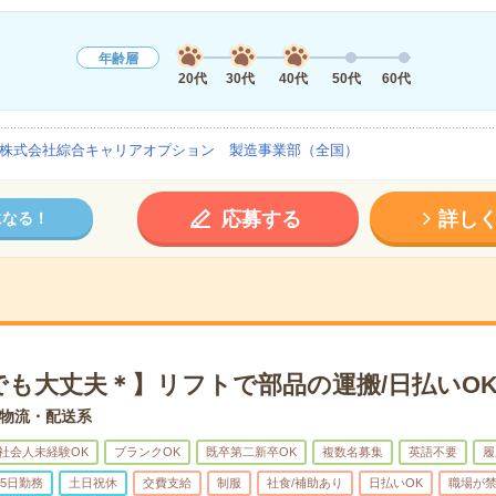
年齢層
20代
30代
40代
50代
60代
株式会社綜合キャリアオプション 製造事業部（全国）
応募する
詳し
になる！
でも大丈夫＊】リフトで部品の運搬/日払いO
物流・配送系
社会人未経験OK
ブランクOK
既卒第二新卒OK
複数名募集
英語不要
履
5日勤務
土日祝休
交費支給
制服
社食/補助あり
日払いOK
職場が