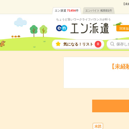
【未
エン派遣
71454
件
エンバイト
82531
件
ちょうど良いワークライフバランスが叶う
関東版
気になる！リスト
0
保存し
【未経
未読