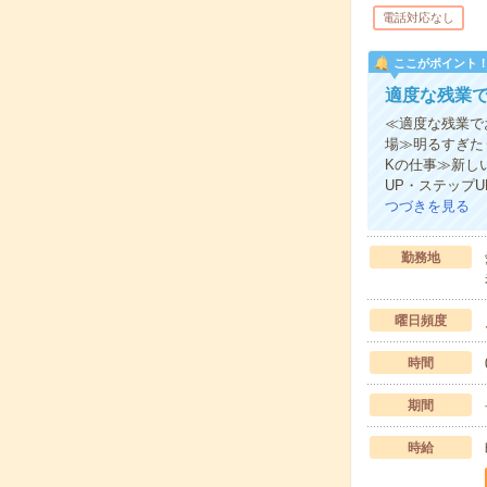
電話対応なし
ここがポイント
適度な残業で
≪適度な残業で
場≫明るすぎた
Kの仕事≫新し
UP・ステップ
つづきを見る
勤務地
曜日頻度
時間
期間
時給