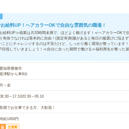
！
お給料UP！ヘアカラーOKで自由な雰囲気の職場！
お給料UP≫残業は月20時間未満で、ほどよく稼げます！≪ヘアカラーOKで
り奇抜でなければ基本的に自由！(規定有)制服があると毎日の服選びに悩まず
いことにチャレンジするのは不安だけど、しっかり働く環境が整っています
UP目指していきましょう！≪自分に合った期間で働ける≫福利厚生が整った
愛知県豊橋市
老津駅から車9分
月～金
08:30～17:1020:30～05:10
長期でお仕事できる方、大歓迎！
時給1450円
交通費