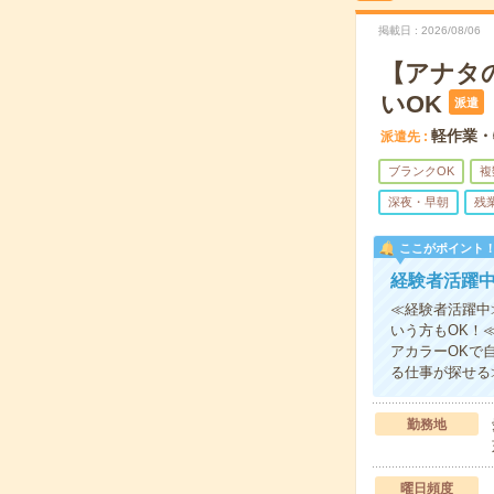
掲載日
2026/08/06
【アナタ
いOK
派遣
軽作業・
派遣先
ブランクOK
複
深夜・早朝
残
ここがポイント
経験者活躍
≪経験者活躍中
いう方もOK！
アカラーOKで
る仕事が探せる
勤務地
曜日頻度