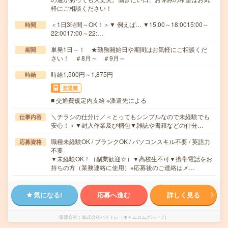
軽にご相談ください！
＜1日3時間～OK！＞▼ 例えば… ▼15:00～18:0015:00～
時間
22:0017:00～22:…
単発1日～！ ★勤務開始日や期間はお気軽にご相談くだ
期間
さい！ ＃8月～ ＃9月～
時給1,500円～1,875円
時給
交通費
■ 交通費規定内支給 ※派遣先による
＼チラシの仕分け／＜とってもシンプルなので未経験でも
仕事内容
安心！＞▼封入作業及び梱包▼雑誌や書籍などの仕分…
職種未経験OK / ブランクOK / パソコンスキル不要 / 英語力
応募資格
不要
▼未経験OK！（副業歓迎☆）▼高校生不可▼携帯電話をお
持ちの方（業務連絡に使用）※応募後のご連絡はメ…
気になる!
応募へ進む
詳しく見る
派遣会社
株式会社バイトレ（キャムコムグループ）