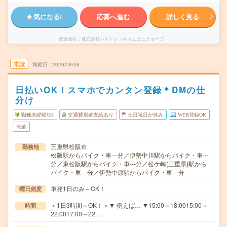
気になる!
応募へ進む
詳しく見る
派遣会社
株式会社バイトレ（キャムコムグループ）
未読
掲載日
2026/08/08
日払いOK！スマホでカンタン登録＊DMの仕
分け
職種未経験OK
交通費別途支給あり
土日祝日が休み
WEB登録OK
派遣
三重県松阪市
勤務地
松阪駅からバイク・車---分／伊勢中川駅からバイク・車---
分／東松阪駅からバイク・車---分／松ケ崎(三重県)駅から
バイク・車---分／伊勢中原駅からバイク・車---分
単発1日のみ～OK！
曜日頻度
＜1日3時間～OK！＞▼ 例えば… ▼15:00～18:0015:00～
時間
22:0017:00～22:…