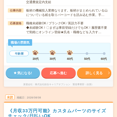
交通費規定内支給
板材の機械投入業務なります。板材がまとめられている山
仕事内容
についている紙を取りバーコードを読み込む作業。手…
職種未経験OK / ブランクOK / 英語力不要
応募資格
◆未経験OK！〇まずは事前登録だけでもOK！履歴書不要
で気軽にオンライン登録★氏名・職種などを入力す…
職場の雰囲気
年齢層
20代
30代
40代
50代
60代
気になる!
応募へ進む
詳しく見る
派遣会社
株式会社綜合キャリアオプション 製造事業部（全国）
未読
掲載日
2026/08/08
《月収33万円可能》カスタムパーツのサイズ
チェック/日払いOK