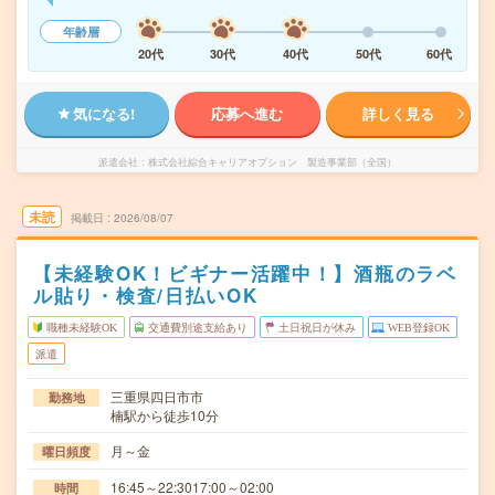
年齢層
20代
30代
40代
50代
60代
気になる!
応募へ進む
詳しく見る
派遣会社
株式会社綜合キャリアオプション 製造事業部（全国）
未読
掲載日
2026/08/07
【未経験OK！ビギナー活躍中！】酒瓶のラベ
ル貼り・検査/日払いOK
職種未経験OK
交通費別途支給あり
土日祝日が休み
WEB登録OK
派遣
三重県四日市市
勤務地
楠駅から徒歩10分
月～金
曜日頻度
16:45～22:3017:00～02:00
時間