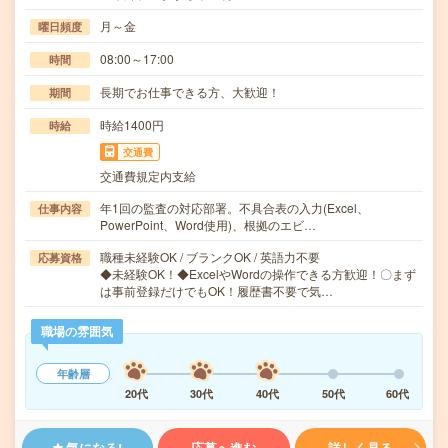
月～金
曜日頻度
08:00～17:00
時間
長期でお仕事できる方、大歓迎！
期間
時給1400円
時給
交通費
交通費規定内支給
年1回の監査の対応部署。不具合表の入力(Excel、
仕事内容
PowerPoint、Word使用)、根拠のエビ…
職種未経験OK / ブランクOK / 英語力不要
応募資格
◆未経験OK！◆ExcelやWordの操作できる方歓迎！〇まず
は事前登録だけでもOK！履歴書不要で気…
職場の雰囲気
年齢層
20代
30代
40代
50代
60代
気になる!
応募へ進む
詳しく見る