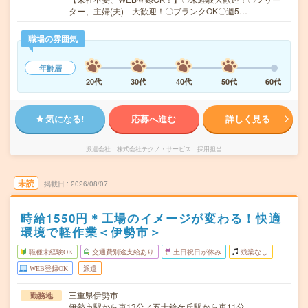
ター、主婦(夫) 大歓迎！〇ブランクOK〇週5…
職場の雰囲気
年齢層
20代
30代
40代
50代
60代
気になる!
応募へ進む
詳しく見る
派遣会社
株式会社テクノ・サービス 採用担当
未読
掲載日
2026/08/07
時給1550円＊工場のイメージが変わる！快適
環境で軽作業＜伊勢市＞
職種未経験OK
交通費別途支給あり
土日祝日が休み
残業なし
WEB登録OK
派遣
三重県伊勢市
勤務地
伊勢市駅から車13分／五十鈴ケ丘駅から車11分