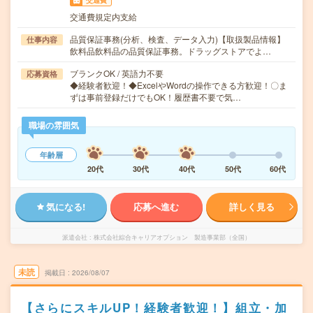
交通費
交通費規定内支給
品質保証事務(分析、検査、データ入力)【取扱製品情報】
仕事内容
飲料品飲料品の品質保証事務。ドラッグストアでよ…
ブランクOK / 英語力不要
応募資格
◆経験者歓迎！◆ExcelやWordの操作できる方歓迎！〇ま
ずは事前登録だけでもOK！履歴書不要で気…
職場の雰囲気
年齢層
20代
30代
40代
50代
60代
気になる!
応募へ進む
詳しく見る
派遣会社
株式会社綜合キャリアオプション 製造事業部（全国）
未読
掲載日
2026/08/07
【さらにスキルUP！経験者歓迎！】組立・加