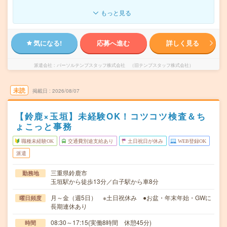
もっと見る
気になる!
応募へ進む
詳しく見る
派遣会社
パーソルテンプスタッフ株式会社 （旧テンプスタッフ株式会社）
未読
掲載日
2026/08/07
【鈴鹿×玉垣】未経験OK！コツコツ検査＆ち
ょこっと事務
職種未経験OK
交通費別途支給あり
土日祝日が休み
WEB登録OK
派遣
三重県鈴鹿市
勤務地
玉垣駅から徒歩13分／白子駅から車8分
月～金（週5日） ※土日祝休み ●お盆・年末年始・GWに
曜日頻度
長期連休あり
08:30～17:15(実働8時間 休憩45分)
時間