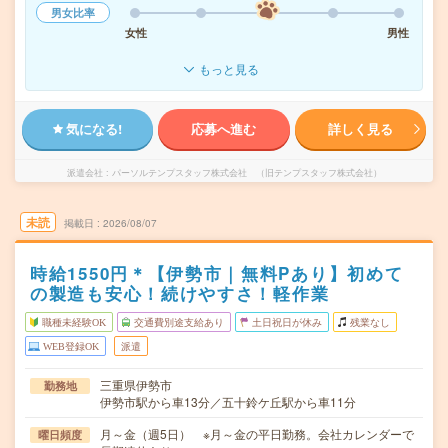
男女比率
女性
男性
もっと見る
気になる!
応募へ進む
詳しく見る
派遣会社
パーソルテンプスタッフ株式会社 （旧テンプスタッフ株式会社）
未読
掲載日
2026/08/07
時給1550円＊【伊勢市｜無料Pあり】初めて
の製造も安心！続けやすさ！軽作業
職種未経験OK
交通費別途支給あり
土日祝日が休み
残業なし
WEB登録OK
派遣
三重県伊勢市
勤務地
伊勢市駅から車13分／五十鈴ケ丘駅から車11分
月～金（週5日） ※月～金の平日勤務。会社カレンダーで
曜日頻度