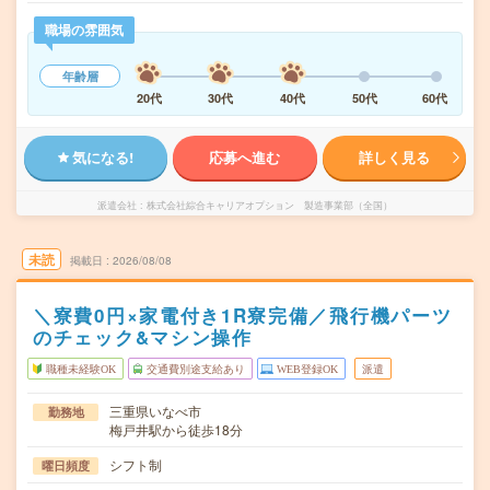
職場の雰囲気
年齢層
20代
30代
40代
50代
60代
気になる!
応募へ進む
詳しく見る
派遣会社
株式会社綜合キャリアオプション 製造事業部（全国）
未読
掲載日
2026/08/08
＼寮費0円×家電付き1R寮完備／飛行機パーツ
のチェック&マシン操作
職種未経験OK
交通費別途支給あり
WEB登録OK
派遣
三重県いなべ市
勤務地
梅戸井駅から徒歩18分
シフト制
曜日頻度