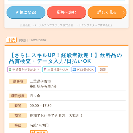
気になる!
応募へ進む
詳しく見る
派遣会社
パーソルテンプスタッフ株式会社 （旧テンプスタッフ株式会社）
未読
掲載日
2026/08/07
【さらにスキルUP！経験者歓迎！】飲料品の
品質検査・データ入力/日払いOK
交通費別途支給あり
土日祝日が休み
WEB登録OK
派遣
三重県伊賀市
勤務地
桑町駅から車7分
月～金
曜日頻度
09:00～17:30
時間
長期でお仕事できる方、大歓迎！
期間
時給1470円
時給