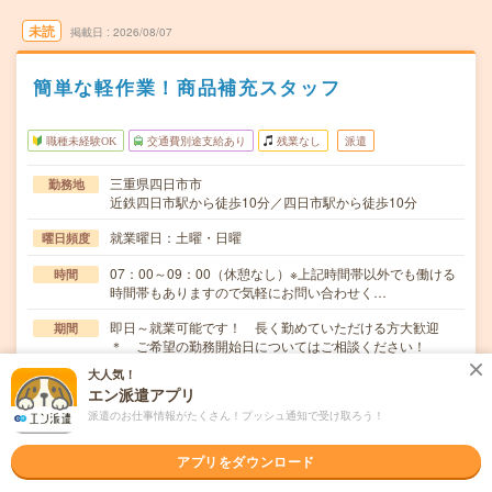
未読
掲載日
2026/08/07
簡単な軽作業！商品補充スタッフ
職種未経験OK
交通費別途支給あり
残業なし
派遣
三重県四日市市
勤務地
近鉄四日市駅から徒歩10分／四日市駅から徒歩10分
就業曜日：土曜・日曜
曜日頻度
07：00～09：00（休憩なし）※上記時間帯以外でも働ける
時間
時間帯もありますので気軽にお問い合わせく…
即日～就業可能です！ 長く勤めていただける方大歓迎
期間
＊ ご希望の勤務開始日についてはご相談ください！
大人気！
時給1250円
時給
エン派遣アプリ
交通費
派遣のお仕事情報がたくさん！プッシュ通知で受け取ろう！
別途支給（※会社規定あり） 車通勤可能
アプリをダウンロード
≪≪一般食品の品出しスタッフ大募集≫≫品揃え抜群、地
仕事内容
域に寄り添うスーパー！※お仕事内容・商品補充/売…