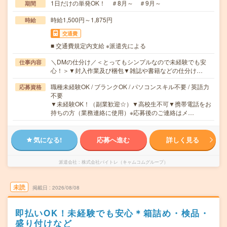
1日だけの単発OK！ ＃8月～ ＃9月～
期間
時給1,500円～1,875円
時給
交通費
■ 交通費規定内支給 ※派遣先による
＼DMの仕分け／＜とってもシンプルなので未経験でも安
仕事内容
心！＞▼封入作業及び梱包▼雑誌や書籍などの仕分け…
職種未経験OK / ブランクOK / パソコンスキル不要 / 英語力
応募資格
不要
▼未経験OK！（副業歓迎☆）▼高校生不可▼携帯電話をお
持ちの方（業務連絡に使用）※応募後のご連絡はメ…
気になる!
応募へ進む
詳しく見る
派遣会社
株式会社バイトレ（キャムコムグループ）
未読
掲載日
2026/08/08
即払いOK！未経験でも安心＊箱詰め・検品・
盛り付けなど