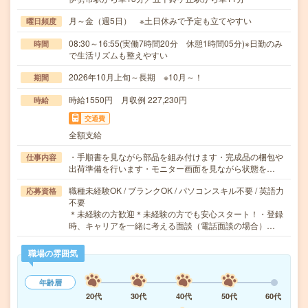
月～金（週5日） ※土日休みで予定も立てやすい
曜日頻度
08:30～16:55(実働7時間20分 休憩1時間05分)※日勤のみ
時間
で生活リズムも整えやすい
2026年10月上旬～長期 ※10月～！
期間
時給1550円 月収例 227,230円
時給
交通費
全額支給
・手順書を見ながら部品を組み付けます・完成品の梱包や
仕事内容
出荷準備を行います・モニター画面を見ながら状態を…
職種未経験OK / ブランクOK / パソコンスキル不要 / 英語力
応募資格
不要
＊未経験の方歓迎＊未経験の方でも安心スタート！・登録
時、キャリアを一緒に考える面談（電話面談の場合）…
職場の雰囲気
年齢層
20代
30代
40代
50代
60代