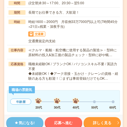
(2交替)8:30～17:00、20:30～翌5:00
時間
長期でお仕事できる方、大歓迎！
期間
時給1600～2000円 月収例33万7000円以上可(7時間45分
時給
×21日+残業・深夜手当)
交通費
交通費規定内支給
≪クルマ・船舶・航空機に使用する製品の製造≫・型枠に
仕事内容
原材料の投入&加工後の製品チェック・型枠に砂や蝋…
職種未経験OK / ブランクOK / パソコンスキル不要 / 英語力
応募資格
不要
◆未経験OK！◆アーク溶接・玉かけ・クレーンの資格・経
験のある方も歓迎！〇まずは事前登録だけでもOK…
職場の雰囲気
年齢層
20代
30代
40代
50代
60代
気になる!
応募へ進む
詳しく見る