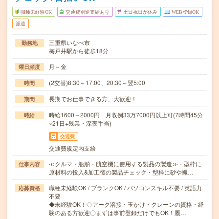
職種未経験OK
交通費別途支給あり
土日祝日が休み
WEB登録OK
派遣
三重県いなべ市
勤務地
梅戸井駅から徒歩18分
月～金
曜日頻度
(2交替)8:30～17:00、20:30～翌5:00
時間
長期でお仕事できる方、大歓迎！
期間
時給1600～2000円 月収例33万7000円以上可(7時間45分
時給
×21日+残業・深夜手当)
交通費
交通費規定内支給
≪クルマ・船舶・航空機に使用する製品の製造≫・型枠に
仕事内容
原材料の投入&加工後の製品チェック・型枠に砂や蝋…
職種未経験OK / ブランクOK / パソコンスキル不要 / 英語力
応募資格
不要
◆未経験OK！◇アーク溶接・玉かけ・クレーンの資格・経
験のある方歓迎〇まずは事前登録だけでもOK！履…