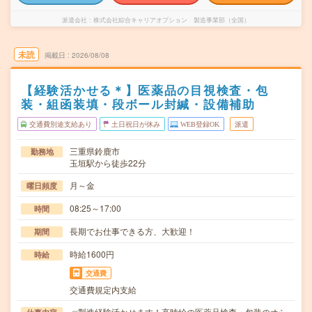
派遣会社
株式会社綜合キャリアオプション 製造事業部（全国）
未読
掲載日
2026/08/08
【経験活かせる＊】医薬品の目視検査・包
装・組函装填・段ボール封緘・設備補助
交通費別途支給あり
土日祝日が休み
WEB登録OK
派遣
三重県鈴鹿市
勤務地
玉垣駅から徒歩22分
月～金
曜日頻度
08:25～17:00
時間
長期でお仕事できる方、大歓迎！
期間
時給1600円
時給
交通費
交通費規定内支給
≪製造経験活かせます！高時給の医薬品検査・包装のオシ