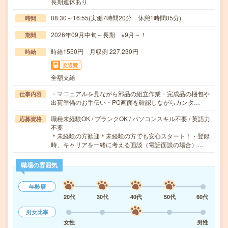
長期連休あり
08:30～16:55(実働7時間20分 休憩1時間05分)
時間
2026年09月中旬～長期 ※9月～！
期間
時給1550円 月収例 227,230円
時給
交通費
全額支給
・マニュアルを見ながら部品の組立作業・完成品の梱包や
仕事内容
出荷準備のお手伝い・PC画面を確認しながらカンタ…
職種未経験OK / ブランクOK / パソコンスキル不要 / 英語力
応募資格
不要
＊未経験の方歓迎＊未経験の方でも安心スタート！・登録
時、キャリアを一緒に考える面談（電話面談の場合）…
職場の雰囲気
年齢層
20代
30代
40代
50代
60代
男女比率
女性
男性