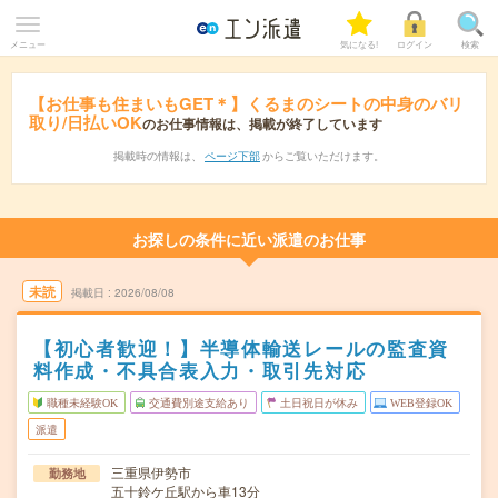
メニュー
気になる!
ログイン
検索
【お仕事も住まいもGET＊】くるまのシートの中身のバリ
取り/日払いOK
のお仕事情報は、掲載が終了しています
掲載時の情報は、
ページ下部
からご覧いただけます。
お探しの条件に近い派遣のお仕事
未読
掲載日
2026/08/08
【初心者歓迎！】半導体輸送レールの監査資
料作成・不具合表入力・取引先対応
職種未経験OK
交通費別途支給あり
土日祝日が休み
WEB登録OK
派遣
三重県伊勢市
勤務地
五十鈴ケ丘駅から車13分