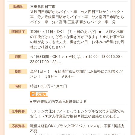
三重県四日市市
勤務地
近鉄四日市駅からバイク・車---分／四日市駅からバイク・
車---分／近鉄富田駅からバイク・車---分／南四日市駅から
バイク・車---分／富田(三重県)駅からバイク・車---分
週0日～/月1日～OK！（月～日のあいだ）★「火曜と木曜
曜日頻度
の午後だけ」など色々な働き方ができます！★お仕事ゼロ
の週があっても大丈夫。働きたい日、お休みの希望はお気
軽にご相談ください！
＜1日3時間～OK！＞▼ 例えば… ▼15:00～18:0015:00～
時間
22:0017:00～22:…
単発1日～！ ★勤務開始日や期間はお気軽にご相談くだ
期間
さい！ ＃8月～ ＃9月～
時給1,500円～1,875円
時給
交通費
■ 交通費規定内支給 ※派遣先による
＼チラシの仕分け／＜とってもシンプルなので未経験でも
仕事内容
安心！＞▼封入作業及び梱包▼雑誌や書籍などの仕分…
職種未経験OK / ブランクOK / パソコンスキル不要 / 英語力
応募資格
不要