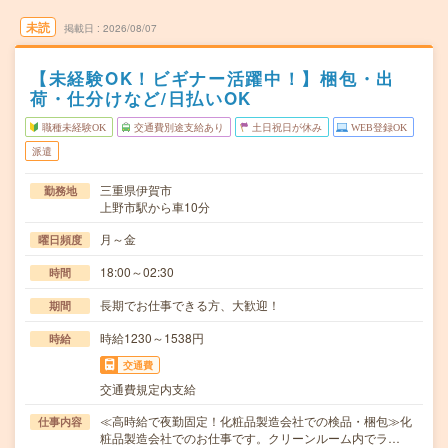
未読
掲載日
2026/08/07
【未経験OK！ビギナー活躍中！】梱包・出
荷・仕分けなど/日払いOK
職種未経験OK
交通費別途支給あり
土日祝日が休み
WEB登録OK
派遣
三重県伊賀市
勤務地
上野市駅から車10分
月～金
曜日頻度
18:00～02:30
時間
長期でお仕事できる方、大歓迎！
期間
時給1230～1538円
時給
交通費
交通費規定内支給
≪高時給で夜勤固定！化粧品製造会社での検品・梱包≫化
仕事内容
粧品製造会社でのお仕事です。クリーンルーム内でラ…