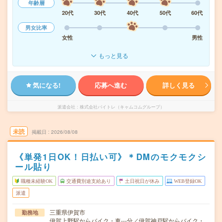
年齢層
20代
30代
40代
50代
60代
男女比率
女性
男性
もっと見る
気になる!
応募へ進む
詳しく見る
派遣会社
株式会社バイトレ（キャムコムグループ）
未読
掲載日
2026/08/08
《単発1日OK！日払い可》＊DMのモクモクシ
ール貼り
職種未経験OK
交通費別途支給あり
土日祝日が休み
WEB登録OK
派遣
三重県伊賀市
勤務地
伊賀上野駅からバイク・車---分／伊賀神戸駅からバイク・