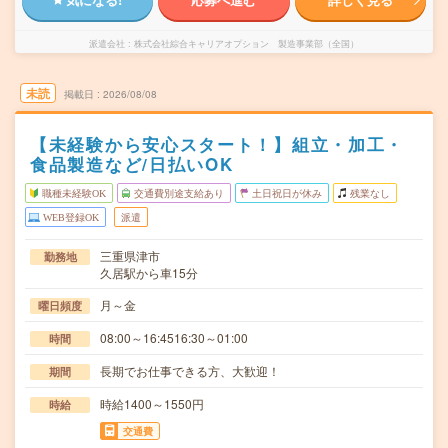
派遣会社
株式会社綜合キャリアオプション 製造事業部（全国）
未読
掲載日
2026/08/08
【未経験から安心スタート！】組立・加工・
食品製造など/日払いOK
職種未経験OK
交通費別途支給あり
土日祝日が休み
残業なし
WEB登録OK
派遣
三重県津市
勤務地
久居駅から車15分
月～金
曜日頻度
08:00～16:4516:30～01:00
時間
長期でお仕事できる方、大歓迎！
期間
時給1400～1550円
時給
交通費