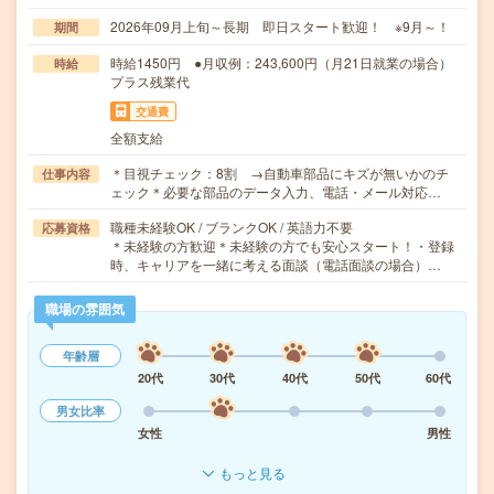
2026年09月上旬～長期 即日スタート歓迎！ ※9月～！
期間
時給1450円 ●月収例：243,600円（月21日就業の場合）
時給
プラス残業代
交通費
全額支給
＊目視チェック：8割 →自動車部品にキズが無いかのチ
仕事内容
ェック＊必要な部品のデータ入力、電話・メール対応…
職種未経験OK / ブランクOK / 英語力不要
応募資格
＊未経験の方歓迎＊未経験の方でも安心スタート！・登録
時、キャリアを一緒に考える面談（電話面談の場合）…
職場の雰囲気
年齢層
20代
30代
40代
50代
60代
男女比率
女性
男性
もっと見る