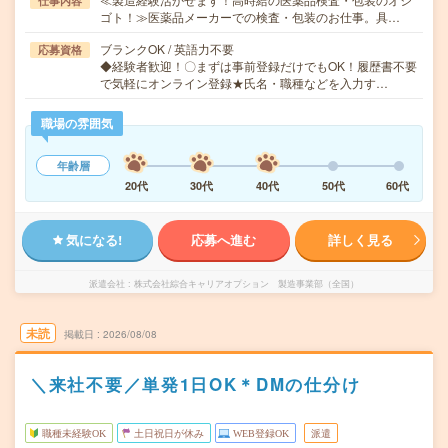
仕事内容
ゴト！≫医薬品メーカーでの検査・包装のお仕事。具…
ブランクOK / 英語力不要
応募資格
◆経験者歓迎！〇まずは事前登録だけでもOK！履歴書不要
で気軽にオンライン登録★氏名・職種などを入力す…
職場の雰囲気
年齢層
20代
30代
40代
50代
60代
気になる!
応募へ進む
詳しく見る
派遣会社
株式会社綜合キャリアオプション 製造事業部（全国）
未読
掲載日
2026/08/08
＼来社不要／単発1日OK＊DMの仕分け
職種未経験OK
土日祝日が休み
WEB登録OK
派遣