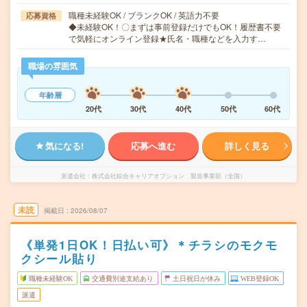
職種未経験OK / ブランクOK / 英語力不要
応募資格
◆未経験OK！〇まずは事前登録だけでもOK！履歴書不要
で気軽にオンライン登録★氏名・職種などを入力す…
職場の雰囲気
年齢層
20代
30代
40代
50代
60代
気になる!
応募へ進む
詳しく見る
派遣会社
株式会社綜合キャリアオプション 製造事業部（全国）
未読
掲載日
2026/08/07
《単発1日OK！日払い可》＊チラシのモクモ
クシール貼り
職種未経験OK
交通費別途支給あり
土日祝日が休み
WEB登録OK
派遣