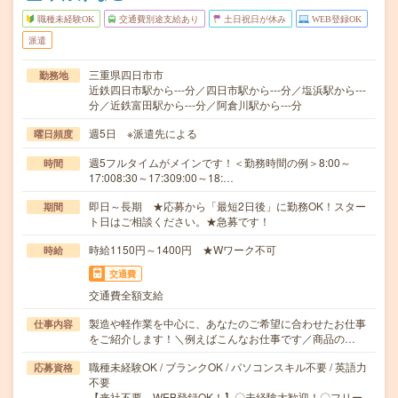
職種未経験OK
交通費別途支給あり
土日祝日が休み
WEB登録OK
派遣
三重県四日市市
勤務地
近鉄四日市駅から---分／四日市駅から---分／塩浜駅から---
分／近鉄富田駅から---分／阿倉川駅から---分
週5日 ※派遣先による
曜日頻度
週5フルタイムがメインです！＜勤務時間の例＞8:00～
時間
17:008:30～17:309:00～18:…
即日～長期 ★応募から「最短2日後」に勤務OK！スター
期間
ト日はご相談ください。★急募です！
時給1150円～1400円 ★Wワーク不可
時給
交通費
交通費全額支給
製造や軽作業を中心に、あなたのご希望に合わせたお仕事
仕事内容
をご紹介します！＼例えばこんなお仕事です／商品の…
職種未経験OK / ブランクOK / パソコンスキル不要 / 英語力
応募資格
不要
【来社不要、WEB登録OK！】〇未経験大歓迎！〇フリー