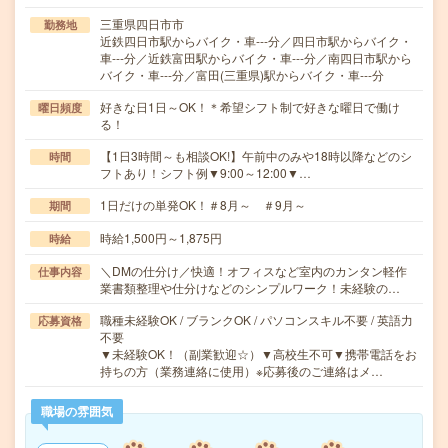
三重県四日市市
勤務地
近鉄四日市駅からバイク・車---分／四日市駅からバイク・
車---分／近鉄富田駅からバイク・車---分／南四日市駅から
バイク・車---分／富田(三重県)駅からバイク・車---分
好きな日1日～OK！＊希望シフト制で好きな曜日で働け
曜日頻度
る！
【1日3時間～も相談OK!】午前中のみや18時以降などのシ
時間
フトあり！シフト例▼9:00～12:00▼…
1日だけの単発OK！＃8月～ ＃9月～
期間
時給1,500円～1,875円
時給
＼DMの仕分け／快適！オフィスなど室内のカンタン軽作
仕事内容
業書類整理や仕分けなどのシンプルワーク！未経験の…
職種未経験OK / ブランクOK / パソコンスキル不要 / 英語力
応募資格
不要
▼未経験OK！（副業歓迎☆）▼高校生不可▼携帯電話をお
持ちの方（業務連絡に使用）※応募後のご連絡はメ…
職場の雰囲気