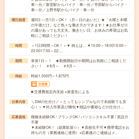
車---分／新堂駅からバイク・車---分／市部駅からバイク・
車---分／上野市駅からバイク・車---分
週0日～/月1日～OK！（月～日のあいだ）★「火曜と木曜
曜日頻度
の午後だけ」など色々な働き方ができます！★お仕事ゼロ
の週があっても大丈夫。働きたい日、お休みの希望はお気
軽にご相談ください！
＜1日3時間～OK！＞▼ 例えば… ▼15:00～18:0015:00～
時間
22:0017:00～22:…
単発1日～！ ★勤務開始日や期間はお気軽にご相談くだ
期間
さい！ ＃8月～ ＃9月～
時給1,500円～1,875円
時給
交通費
■ 交通費規定内支給 ※派遣先による
＼DMの仕分け／＜とってもシンプルなので未経験でも安
仕事内容
心！＞▼封入作業及び梱包▼雑誌や書籍などの仕分け…
職種未経験OK / ブランクOK / パソコンスキル不要 / 英語力
応募資格
不要
▼未経験OK！（副業歓迎☆）▼高校生不可▼携帯電話をお
持ちの方（業務連絡に使用）※応募後のご連絡はメ…