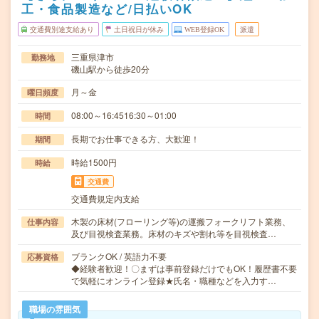
工・食品製造など/日払いOK
交通費別途支給あり
土日祝日が休み
WEB登録OK
派遣
三重県津市
勤務地
磯山駅から徒歩20分
月～金
曜日頻度
08:00～16:4516:30～01:00
時間
長期でお仕事できる方、大歓迎！
期間
時給1500円
時給
交通費
交通費規定内支給
木製の床材(フローリング等)の運搬フォークリフト業務、
仕事内容
及び目視検査業務。床材のキズや割れ等を目視検査…
ブランクOK / 英語力不要
応募資格
◆経験者歓迎！〇まずは事前登録だけでもOK！履歴書不要
で気軽にオンライン登録★氏名・職種などを入力す…
職場の雰囲気