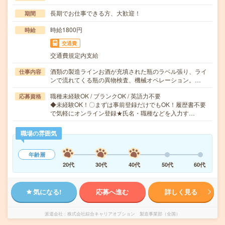
長期でお仕事できる方、大歓迎！
期間
時給1800円
時給
交通費
交通費規定内支給
酒類の製造ラインお酒が充填された瓶のラベル張り、ライ
仕事内容
ンで流れてくる瓶の異物検査、機械オペレーション。…
職種未経験OK / ブランクOK / 英語力不要
応募資格
◆未経験OK！〇まずは事前登録だけでもOK！履歴書不要
で気軽にオンライン登録★氏名・職種などを入力す…
職場の雰囲気
年齢層
20代
30代
40代
50代
60代
気になる!
応募へ進む
詳しく見る
派遣会社
株式会社綜合キャリアオプション 製造事業部（全国）