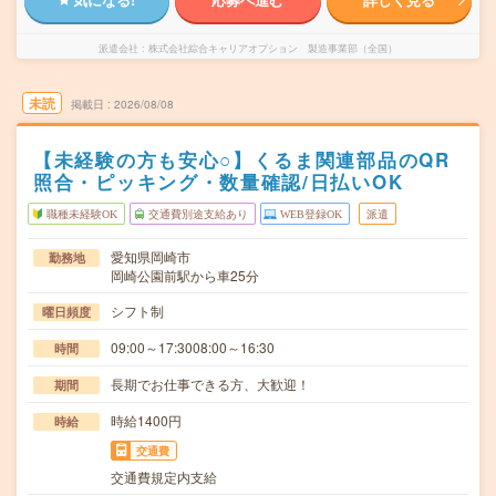
派遣会社
株式会社綜合キャリアオプション 製造事業部（全国）
未読
掲載日
2026/08/08
【未経験の方も安心○】くるま関連部品のQR
照合・ピッキング・数量確認/日払いOK
職種未経験OK
交通費別途支給あり
WEB登録OK
派遣
愛知県岡崎市
勤務地
岡崎公園前駅から車25分
シフト制
曜日頻度
09:00～17:3008:00～16:30
時間
長期でお仕事できる方、大歓迎！
期間
時給1400円
時給
交通費
交通費規定内支給