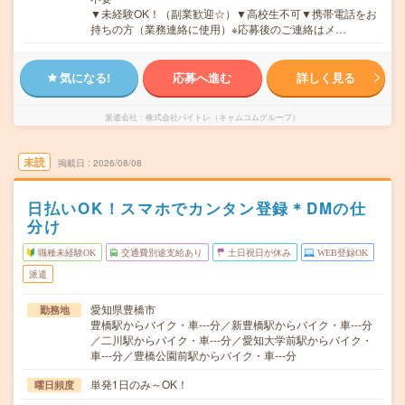
▼未経験OK！（副業歓迎☆）▼高校生不可▼携帯電話をお
持ちの方（業務連絡に使用）※応募後のご連絡はメ…
気になる!
応募へ進む
詳しく見る
派遣会社
株式会社バイトレ（キャムコムグループ）
未読
掲載日
2026/08/08
日払いOK！スマホでカンタン登録＊DMの仕
分け
職種未経験OK
交通費別途支給あり
土日祝日が休み
WEB登録OK
派遣
愛知県豊橋市
勤務地
豊橋駅からバイク・車---分／新豊橋駅からバイク・車---分
／二川駅からバイク・車---分／愛知大学前駅からバイク・
車---分／豊橋公園前駅からバイク・車---分
単発1日のみ～OK！
曜日頻度