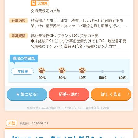
交通費
交通費規定内支給
精密部品の加工、組立、検査、およびそれに付随する作
仕事内容
業。特に精密部品に光ファイバ素線を通し研磨を行い、…
職種未経験OK / ブランクOK / 英語力不要
応募資格
◆未経験OK！〇まずは事前登録だけでもOK！履歴書不要
で気軽にオンライン登録★氏名・職種などを入力す…
職場の雰囲気
年齢層
20代
30代
40代
50代
60代
気になる!
応募へ進む
詳しく見る
派遣会社
株式会社綜合キャリアオプション 製造事業部（全国）
未読
掲載日
2026/08/08