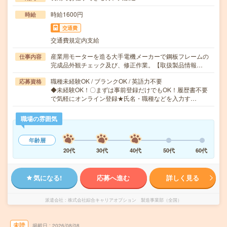
時給1600円
時給
交通費
交通費規定内支給
産業用モーターを造る大手電機メーカーで鋼板フレームの
仕事内容
完成品外観チェック及び、修正作業。【取扱製品情報…
職種未経験OK / ブランクOK / 英語力不要
応募資格
◆未経験OK！〇まずは事前登録だけでもOK！履歴書不要
で気軽にオンライン登録★氏名・職種などを入力す…
職場の雰囲気
年齢層
20代
30代
40代
50代
60代
気になる!
応募へ進む
詳しく見る
派遣会社
株式会社綜合キャリアオプション 製造事業部（全国）
未読
掲載日
2026/08/08