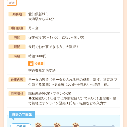
派遣
愛知県新城市
勤務地
大海駅から車4分
月～金
曜日頻度
(2交替)8:30～17:00、20:30～翌5:00
時間
長期でお仕事できる方、大歓迎！
期間
時給1600円
時給
交通費
交通費規定内支給
モータの製造【モータを入れる枠の成型、溶接、塗装及び
仕事内容
付随する業務】※更新毎に5万円手当あり≪待遇・福…
職種未経験OK / ブランクOK
応募資格
◆未経験OK！〇まずは事前登録だけでもOK！履歴書不要
で気軽にオンライン登録★氏名・職種などを入力す…
職場の雰囲気
年齢層