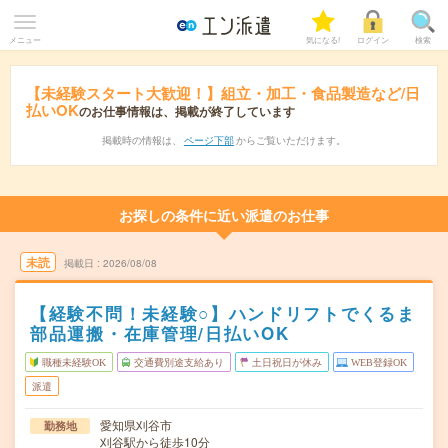
メニュー
気になる!
ログイン
検索
【未経験スタート大歓迎！】組立・加工・食品製造など/日
払いOK
のお仕事情報は、掲載が終了しています
掲載時の情報は、
ページ下部
からご覧いただけます。
お探しの条件に近い派遣のお仕事
未読
掲載日
2026/08/08
【経験不問！未経験○】ハンドリフトでくるま
部品運搬・在庫管理/日払いOK
職種未経験OK
交通費別途支給あり
土日祝日が休み
WEB登録OK
派遣
愛知県刈谷市
勤務地
刈谷駅から徒歩10分