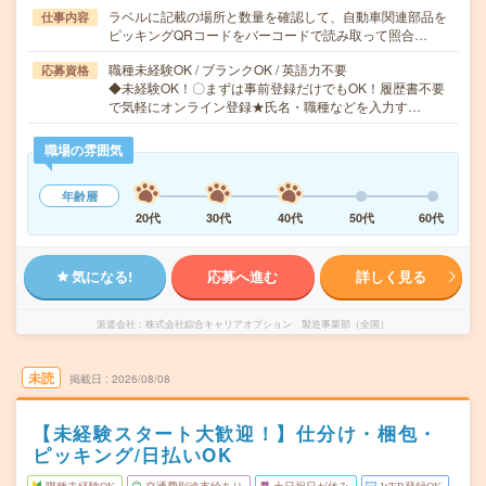
ラベルに記載の場所と数量を確認して、自動車関連部品を
仕事内容
ピッキングQRコードをバーコードで読み取って照合…
職種未経験OK / ブランクOK / 英語力不要
応募資格
◆未経験OK！〇まずは事前登録だけでもOK！履歴書不要
で気軽にオンライン登録★氏名・職種などを入力す…
職場の雰囲気
年齢層
20代
30代
40代
50代
60代
気になる!
応募へ進む
詳しく見る
派遣会社
株式会社綜合キャリアオプション 製造事業部（全国）
未読
掲載日
2026/08/08
【未経験スタート大歓迎！】仕分け・梱包・
ピッキング/日払いOK