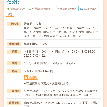
仕分け
職種未経験OK
交通費別途支給あり
土日祝日が休み
WEB登録OK
派遣
愛知県一宮市
勤務地
尾張一宮駅からバイク・車---分／名鉄一宮駅からバイク・
車---分／木曽川駅からバイク・車---分／新木曽川駅からバ
イク・車---分／妙興寺駅からバイク・車---分
単発1日のみ～OK！
曜日頻度
＜1日3時間～OK！＞▼ 例えば… ▼15:00～18:0015:00～
時間
22:0017:00～22:…
1日だけの単発OK！ ＃8月～ ＃9月～
期間
時給1,200円～1,625円
時給
交通費
■ 交通費規定内支給 ※派遣先による
＼文房具の仕分け／＜とってもシンプルなので未経験でも
仕事内容
安心！＞▼封入作業及び梱包▼雑誌や書籍などの仕分…
職種未経験OK / ブランクOK / パソコンスキル不要 / 英語力
応募資格
不要