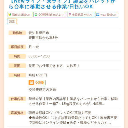
【Newライフ・寮ライフ】製品をパレットか
ら台車に移動させる作業/日払いOK
職種未経験OK
交通費別途支給あり
土日祝日が休み
WEB登録OK
派遣
愛知県豊田市
勤務地
豊田市駅から車8分
月～金
曜日頻度
08:00～17:00
時間
長期でお仕事できる方、大歓迎！
期間
時給1550円
時給
交通費
交通費規定内支給
禁煙企業【業務内容詳細】製品をパレットから台車に移動
仕事内容
させる作業！一箱7～13kg程度のものが、4箱積…
職種未経験OK / ブランクOK / 英語力不要
応募資格
◆未経験OK！〇まずは事前登録だけでもOK！履歴書不要
で気軽にオンライン登録★氏名・職種などを入力す…