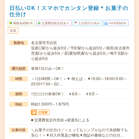
日払いOK！スマホでカンタン登録＊お菓子の
仕分け
職種未経験OK
交通費別途支給あり
土日祝日が休み
WEB登録OK
派遣
名古屋市天白区
勤務地
塩釜口駅から徒歩5分／平針駅から徒歩5分／植田(名古屋市
営)駅から徒歩5分／原(愛知県)駅から徒歩5分／鳴子北駅か
ら徒歩5分
単発1日のみ～OK！
曜日頻度
＜1日3時間～OK！＞▼ 例えば… ▼15:00～18:0015:00～
時間
22:0017:00～22:…
1日だけの単発OK！ ＃8月～ ＃9月～
期間
時給1,500円～1,875円
時給
交通費
■ 交通費規定内支給 ※派遣先による
＼お菓子の仕分け／＜とってもシンプルなので未経験でも
仕事内容
安心！＞▼封入作業及び梱包▼雑誌や書籍などの仕分…