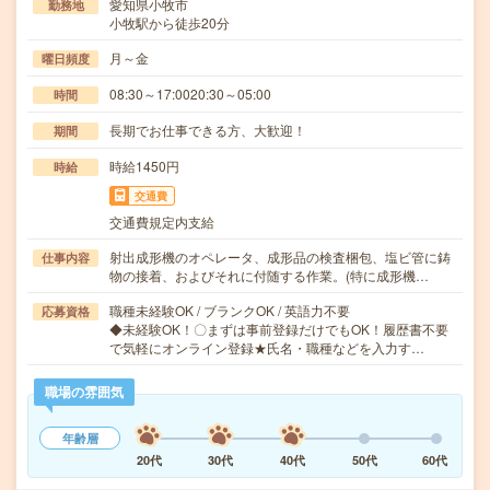
愛知県小牧市
勤務地
小牧駅から徒歩20分
月～金
曜日頻度
08:30～17:0020:30～05:00
時間
長期でお仕事できる方、大歓迎！
期間
時給1450円
時給
交通費
交通費規定内支給
射出成形機のオペレータ、成形品の検査梱包、塩ビ管に鋳
仕事内容
物の接着、およびそれに付随する作業。(特に成形機…
職種未経験OK / ブランクOK / 英語力不要
応募資格
◆未経験OK！〇まずは事前登録だけでもOK！履歴書不要
で気軽にオンライン登録★氏名・職種などを入力す…
職場の雰囲気
年齢層
20代
30代
40代
50代
60代