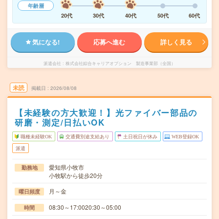
年齢層
20代
30代
40代
50代
60代
気になる!
応募へ進む
詳しく見る
派遣会社
株式会社綜合キャリアオプション 製造事業部（全国）
未読
掲載日
2026/08/08
【未経験の方大歓迎！】光ファイバー部品の
研磨・測定/日払いOK
職種未経験OK
交通費別途支給あり
土日祝日が休み
WEB登録OK
派遣
愛知県小牧市
勤務地
小牧駅から徒歩20分
月～金
曜日頻度
08:30～17:0020:30～05:00
時間