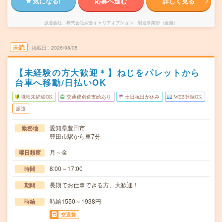
気になる!
応募へ進む
詳しく見る
派遣会社
株式会社綜合キャリアオプション 製造事業部（全国）
未読
掲載日
2026/08/08
【未経験の方大歓迎＊】ねじをパレットから
台車へ移動/日払いOK
職種未経験OK
交通費別途支給あり
土日祝日が休み
WEB登録OK
派遣
愛知県豊田市
勤務地
豊田市駅から車7分
月～金
曜日頻度
8:00～17:00
時間
長期でお仕事できる方、大歓迎！
期間
時給1550～1938円
時給
交通費