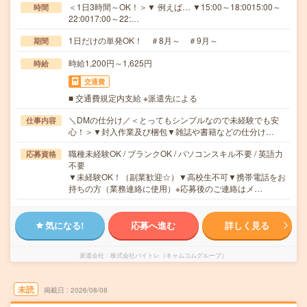
＜1日3時間～OK！＞▼ 例えば… ▼15:00～18:0015:00～
時間
22:0017:00～22:…
1日だけの単発OK！ ＃8月～ ＃9月～
期間
時給1,200円～1,625円
時給
交通費
■ 交通費規定内支給 ※派遣先による
＼DMの仕分け／＜とってもシンプルなので未経験でも安
仕事内容
心！＞▼封入作業及び梱包▼雑誌や書籍などの仕分け…
職種未経験OK / ブランクOK / パソコンスキル不要 / 英語力
応募資格
不要
▼未経験OK！（副業歓迎☆）▼高校生不可▼携帯電話をお
持ちの方（業務連絡に使用）※応募後のご連絡はメ…
気になる!
応募へ進む
詳しく見る
派遣会社
株式会社バイトレ（キャムコムグループ）
未読
掲載日
2026/08/08