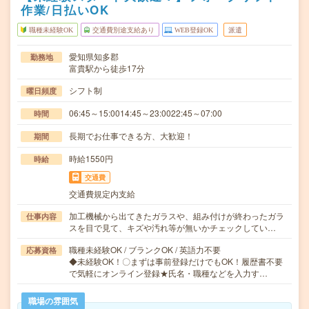
作業/日払いOK
職種未経験OK
交通費別途支給あり
WEB登録OK
派遣
愛知県知多郡
勤務地
富貴駅から徒歩17分
シフト制
曜日頻度
06:45～15:0014:45～23:0022:45～07:00
時間
長期でお仕事できる方、大歓迎！
期間
時給1550円
時給
交通費
交通費規定内支給
加工機械から出てきたガラスや、組み付けが終わったガラ
仕事内容
スを目で見て、キズや汚れ等が無いかチェックしてい…
職種未経験OK / ブランクOK / 英語力不要
応募資格
◆未経験OK！〇まずは事前登録だけでもOK！履歴書不要
で気軽にオンライン登録★氏名・職種などを入力す…
職場の雰囲気