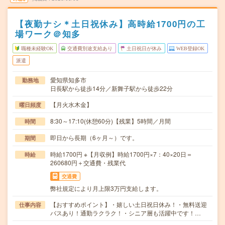
【夜勤ナシ＊土日祝休み】高時給1700円の工
場ワーク＠知多
職種未経験OK
交通費別途支給あり
土日祝日が休み
WEB登録OK
派遣
愛知県知多市
勤務地
日長駅から徒歩14分／新舞子駅から徒歩22分
【月火水木金】
曜日頻度
8:30～17:10(休憩60分)【残業】5時間／月間
時間
即日から長期（6ヶ月～）です。
期間
時給1700円 ※【月収例】時給1700円×7：40×20日＝
時給
260680円＋交通費・残業代
交通費
弊社規定により月上限3万円支給します。
【おすすめポイント】・嬉しい土日祝日休み！・無料送迎
仕事内容
バスあり！通勤ラクラク！・シニア層も活躍中です！…