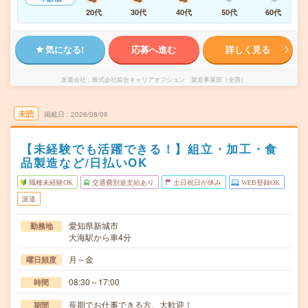
20代
30代
40代
50代
60代
気になる!
応募へ進む
詳しく見る
派遣会社
株式会社綜合キャリアオプション 製造事業部（全国）
未読
掲載日
2026/08/08
【未経験でも活躍できる！】組立・加工・食
品製造など/日払いOK
職種未経験OK
交通費別途支給あり
土日祝日が休み
WEB登録OK
派遣
愛知県新城市
勤務地
大海駅から車4分
月～金
曜日頻度
08:30～17:00
時間
長期でお仕事できる方、大歓迎！
期間