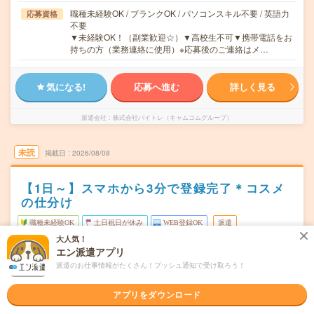
職種未経験OK / ブランクOK / パソコンスキル不要 / 英語力
応募資格
不要
▼未経験OK！（副業歓迎☆）▼高校生不可▼携帯電話をお
持ちの方（業務連絡に使用）※応募後のご連絡はメ…
気になる!
応募へ進む
詳しく見る
派遣会社
株式会社バイトレ（キャムコムグループ）
未読
掲載日
2026/08/08
【1日～】スマホから3分で登録完了＊コスメ
の仕分け
職種未経験OK
土日祝日が休み
WEB登録OK
派遣
大人気！
愛知県一宮市
勤務地
エン派遣アプリ
尾張一宮駅からバイク・車---分／名鉄一宮駅からバイク・
派遣のお仕事情報がたくさん！プッシュ通知で受け取ろう！
車---分／木曽川駅からバイク・車---分／新木曽川駅からバ
イク・車---分／妙興寺駅からバイク・車---分
アプリをダウンロード
月～金のうち、1日～OK！
曜日頻度