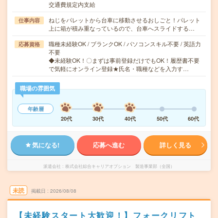
交通費規定内支給
ねじをパレットから台車に移動させるおしごと！パレット
仕事内容
上に箱が積み重なっているので、台車へスライドする…
職種未経験OK / ブランクOK / パソコンスキル不要 / 英語力
応募資格
不要
◆未経験OK！〇まずは事前登録だけでもOK！履歴書不要
で気軽にオンライン登録★氏名・職種などを入力す…
職場の雰囲気
年齢層
20代
30代
40代
50代
60代
気になる!
応募へ進む
詳しく見る
派遣会社
株式会社綜合キャリアオプション 製造事業部（全国）
未読
掲載日
2026/08/08
【未経験スタート大歓迎！】フォークリフト