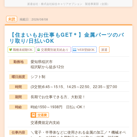
派遣会社
株式会社綜合キャリアオプション 製造事業部（全国）
未読
掲載日
2026/08/08
【住まいもお仕事もGET＊】金属パーツのバ
リ取り/日払いOK
職種未経験OK
交通費別途支給あり
WEB登録OK
派遣
愛知県稲沢市
勤務地
稲沢駅から徒歩12分
シフト制
曜日頻度
(3交替)6:45～15:15、14:25～22:50、22:35～翌7:00
時間
長期でお仕事できる方、大歓迎！
期間
時給1550～1938円 日払いOK！
時給
交通費
交通費規定内支給
＼電子・半導体などに使用される金属の加工／＊機械オペ
仕事内容