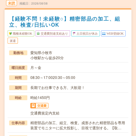
未読
掲載日
2026/08/08
【経験不問！未経験○】精密部品の加工、組
立、検査/日払いOK
職種未経験OK
交通費別途支給あり
土日祝日が休み
WEB登録OK
派遣
愛知県小牧市
勤務地
小牧駅から徒歩20分
月～金
曜日頻度
08:30～17:0020:30～05:00
時間
長期でお仕事できる方、大歓迎！
期間
時給1450円
時給
交通費
交通費規定内支給
精密部品の加工、組立、検査。成形された精密部品を専用
仕事内容
装置でモニターに拡大投影し、目視で選別する。【取…