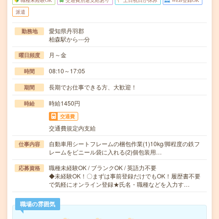
職種未経験OK
交通費別途支給あり
土日祝日が休み
WEB登録OK
派遣
愛知県丹羽郡
勤務地
柏森駅から---分
月～金
曜日頻度
08:10～17:05
時間
長期でお仕事できる方、大歓迎！
期間
時給1450円
時給
交通費
交通費規定内支給
自動車用シートフレームの梱包作業(1)10kg/脚程度の鉄フ
仕事内容
レームをビニール袋に入れる(2)個包装用…
職種未経験OK / ブランクOK / 英語力不要
応募資格
◆未経験OK！〇まずは事前登録だけでもOK！履歴書不要
で気軽にオンライン登録★氏名・職種などを入力す…
職場の雰囲気