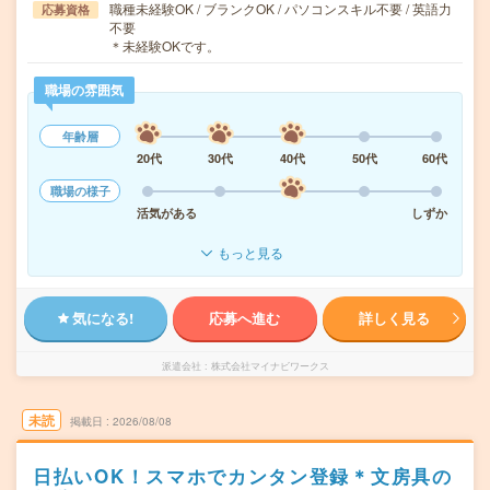
職種未経験OK / ブランクOK / パソコンスキル不要 / 英語力
応募資格
不要
＊未経験OKです。
職場の雰囲気
年齢層
20代
30代
40代
50代
60代
職場の様子
活気がある
しずか
もっと見る
気になる!
応募へ進む
詳しく見る
派遣会社
株式会社マイナビワークス
未読
掲載日
2026/08/08
日払いOK！スマホでカンタン登録＊文房具の