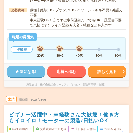
レーターの補助＊金属製品のバリ取り≪待遇・福利厚…
職種未経験OK / ブランクOK / パソコンスキル不要 / 英語力
応募資格
不要
◆未経験OK！〇まずは事前登録だけでもOK！履歴書不要
で気軽にオンライン登録★氏名・職種などを入力す…
職場の雰囲気
年齢層
20代
30代
40代
50代
60代
気になる!
応募へ進む
詳しく見る
派遣会社
株式会社綜合キャリアオプション 製造事業部（全国）
未読
掲載日
2026/08/08
ビギナー活躍中・未経験さん大歓迎！働き方
もイロイロ！モーターの製造/日払いOK
職種未経験OK
交通費別途支給あり
土日祝日が休み
WEB登録OK