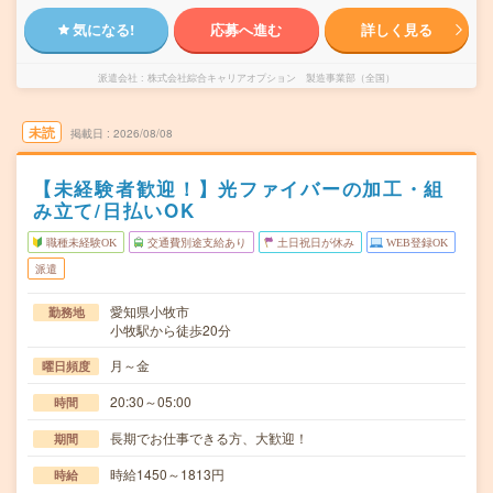
気になる!
応募へ進む
詳しく見る
派遣会社
株式会社綜合キャリアオプション 製造事業部（全国）
未読
掲載日
2026/08/08
【未経験者歓迎！】光ファイバーの加工・組
み立て/日払いOK
職種未経験OK
交通費別途支給あり
土日祝日が休み
WEB登録OK
派遣
愛知県小牧市
勤務地
小牧駅から徒歩20分
月～金
曜日頻度
20:30～05:00
時間
長期でお仕事できる方、大歓迎！
期間
時給1450～1813円
時給