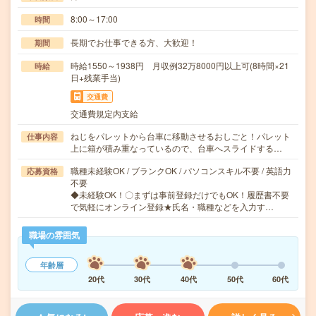
8:00～17:00
時間
長期でお仕事できる方、大歓迎！
期間
時給1550～1938円 月収例32万8000円以上可(8時間×21
時給
日+残業手当)
交通費
交通費規定内支給
ねじをパレットから台車に移動させるおしごと！パレット
仕事内容
上に箱が積み重なっているので、台車へスライドする…
職種未経験OK / ブランクOK / パソコンスキル不要 / 英語力
応募資格
不要
◆未経験OK！〇まずは事前登録だけでもOK！履歴書不要
で気軽にオンライン登録★氏名・職種などを入力す…
職場の雰囲気
年齢層
20代
30代
40代
50代
60代