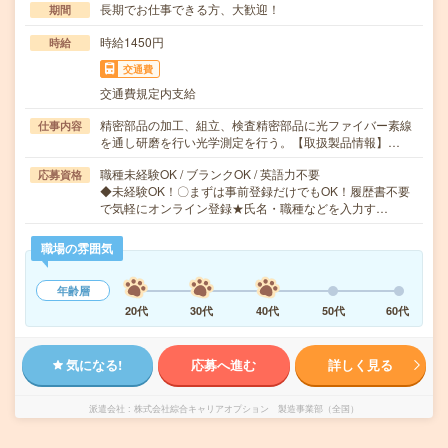
長期でお仕事できる方、大歓迎！
期間
時給1450円
時給
交通費
交通費規定内支給
精密部品の加工、組立、検査精密部品に光ファイバー素線
仕事内容
を通し研磨を行い光学測定を行う。【取扱製品情報】…
職種未経験OK / ブランクOK / 英語力不要
応募資格
◆未経験OK！〇まずは事前登録だけでもOK！履歴書不要
で気軽にオンライン登録★氏名・職種などを入力す…
職場の雰囲気
年齢層
20代
30代
40代
50代
60代
気になる!
応募へ進む
詳しく見る
派遣会社
株式会社綜合キャリアオプション 製造事業部（全国）