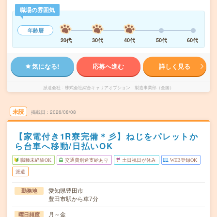
職場の雰囲気
年齢層
20代
30代
40代
50代
60代
気になる!
応募へ進む
詳しく見る
派遣会社
株式会社綜合キャリアオプション 製造事業部（全国）
未読
掲載日
2026/08/08
【家電付き1R寮完備＊彡】ねじをパレットか
ら台車へ移動/日払いOK
職種未経験OK
交通費別途支給あり
土日祝日が休み
WEB登録OK
派遣
愛知県豊田市
勤務地
豊田市駅から車7分
月～金
曜日頻度