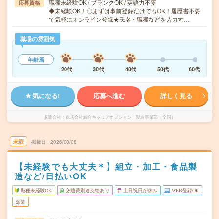
職種未経験OK / ブランクOK / 英語力不要
応募資格
◆未経験OK！〇まずは事前登録だけでもOK！履歴書不要
で気軽にオンライン登録★氏名・職種などを入力す…
職場の雰囲気
年齢層
20代
30代
40代
50代
60代
気になる!
応募へ進む
詳しく見る
派遣会社
株式会社綜合キャリアオプション 製造事業部（全国）
未読
掲載日
2026/08/08
【未経験でも大丈夫＊】組立・加工・食品製
造など/日払いOK
職種未経験OK
交通費別途支給あり
土日祝日が休み
WEB登録OK
派遣