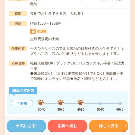
働制
長期でお仕事できる方、大歓迎！
期間
時給1550～1938円
時給
交通費
交通費規定内支給
手のひらサイズのアルミ製品の目視検査のお仕事です！キ
仕事内容
ズやへこみ、穴のバリ取りなどをおまかせします！重…
職種未経験OK / ブランクOK / パソコンスキル不要 / 英語力
応募資格
不要
◆未経験OK！〇まずは事前登録だけでもOK！履歴書不要
で気軽にオンライン登録★氏名・職種などを入力す…
職場の雰囲気
年齢層
20代
30代
40代
50代
60代
気になる!
応募へ進む
詳しく見る