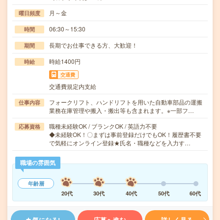
月～金
曜日頻度
06:30～15:30
時間
長期でお仕事できる方、大歓迎！
期間
時給1400円
時給
交通費
交通費規定内支給
フォークリフト、ハンドリフトを用いた自動車部品の運搬
仕事内容
業務在庫管理や搬入・搬出等も含まれます。※一部フ…
職種未経験OK / ブランクOK / 英語力不要
応募資格
◆未経験OK！〇まずは事前登録だけでもOK！履歴書不要
で気軽にオンライン登録★氏名・職種などを入力す…
職場の雰囲気
年齢層
20代
30代
40代
50代
60代
気になる!
応募へ進む
詳しく見る