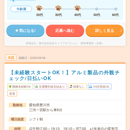
年齢層
20代
30代
40代
50代
60代
気になる!
応募へ進む
詳しく見る
派遣会社
株式会社綜合キャリアオプション 製造事業部（全国）
未読
掲載日
2026/08/08
【未経験スタートOK！】アルミ製品の外観チ
ェック/日払いOK
職種未経験OK
交通費別途支給あり
残業なし
WEB登録OK
派遣
愛知県豊川市
勤務地
三河一宮駅から車6分
シフト制
曜日頻度
(2交替)7:00～19:10、19:10～翌7:00 ※1年単位の変形労
時間