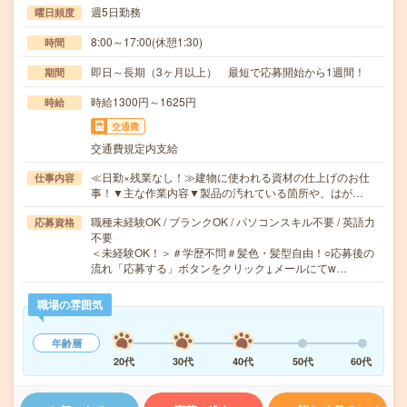
週5日勤務
曜日頻度
8:00～17:00(休憩1:30)
時間
即日～長期（3ヶ月以上） 最短で応募開始から1週間！
期間
時給1300円～1625円
時給
交通費
交通費規定内支給
≪日勤×残業なし！≫建物に使われる資材の仕上げのお仕
仕事内容
事！▼主な作業内容▼製品の汚れている箇所や、はが…
職種未経験OK / ブランクOK / パソコンスキル不要 / 英語力
応募資格
不要
＜未経験OK！＞＃学歴不問＃髪色・髪型自由！○応募後の
流れ「応募する」ボタンをクリック↓メールにてw…
職場の雰囲気
年齢層
20代
30代
40代
50代
60代