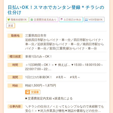
日払いOK！スマホでカンタン登録＊チラシの
仕分け
職種未経験OK
交通費別途支給あり
土日祝日が休み
WEB登録OK
派遣
三重県四日市市
勤務地
近鉄四日市駅からバイク・車---分／四日市駅からバイク・
車---分／近鉄富田駅からバイク・車---分／南四日市駅から
バイク・車---分／富田(三重県)駅からバイク・車---分
単発1日のみ～OK！
曜日頻度
＜1日3時間～OK！＞▼ 例えば… ▼15:00～18:0015:00～
時間
22:0017:00～22:…
1日だけの単発OK！ ＃8月～ ＃9月～
期間
時給1,500円～1,875円
時給
交通費
■ 交通費規定内支給 ※派遣先による
＼チラシの仕分け／＜とってもシンプルなので未経験でも
仕事内容
安心！＞▼封入作業及び梱包▼雑誌や書籍などの仕分…