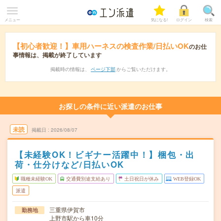
メニュー
気になる!
ログイン
検索
【初心者歓迎！】車用ハーネスの検査作業/日払いOK
のお仕
事情報は、掲載が終了しています
掲載時の情報は、
ページ下部
からご覧いただけます。
お探しの条件に近い派遣のお仕事
未読
掲載日
2026/08/07
【未経験OK！ビギナー活躍中！】梱包・出
荷・仕分けなど/日払いOK
職種未経験OK
交通費別途支給あり
土日祝日が休み
WEB登録OK
派遣
三重県伊賀市
勤務地
上野市駅から車10分