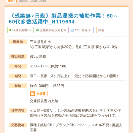
未読
掲載日
2026/08/06
《残業無×日勤》製品運搬の補助作業！50～
60代多数活躍中_H119694
職種未経験OK
交通費別途支給あり
WEB登録OK
派遣
三重県亀山市
勤務地
関(三重県)駅から徒歩20分／亀山(三重県)駅から車10分
週5日勤務
曜日頻度
8:00～17:00(休憩1:30)
時間
即日～長期（3ヶ月以上） 最短で応募開始から1週間！
期間
時給1300円～1625円
時給
交通費
交通費規定内支給
≪日勤×残業なし！≫製品の運搬補助のお仕事！▼主な作
仕事内容
業内容▼製品を移動させる際に製品に紐をひっかけて…
職種未経験OK / ブランクOK / パソコンスキル不要 / 英語力
応募資格
不要