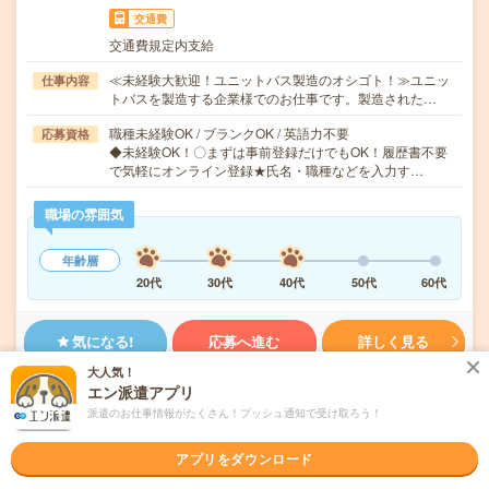
交通費
交通費規定内支給
≪未経験大歓迎！ユニットバス製造のオシゴト！≫ユニッ
仕事内容
トバスを製造する企業様でのお仕事です。製造された…
職種未経験OK / ブランクOK / 英語力不要
応募資格
◆未経験OK！〇まずは事前登録だけでもOK！履歴書不要
で気軽にオンライン登録★氏名・職種などを入力す…
職場の雰囲気
年齢層
20代
30代
40代
50代
60代
気になる!
応募へ進む
詳しく見る
大人気！
エン派遣アプリ
派遣会社
株式会社綜合キャリアオプション 製造事業部（全国）
派遣のお仕事情報がたくさん！プッシュ通知で受け取ろう！
未読
掲載日
2026/08/05
アプリをダウンロード