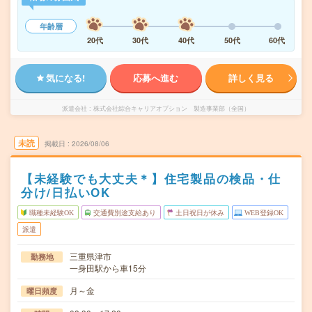
年齢層
20代
30代
40代
50代
60代
気になる!
応募へ進む
詳しく見る
派遣会社
株式会社綜合キャリアオプション 製造事業部（全国）
未読
掲載日
2026/08/06
【未経験でも大丈夫＊】住宅製品の検品・仕
分け/日払いOK
職種未経験OK
交通費別途支給あり
土日祝日が休み
WEB登録OK
派遣
三重県津市
勤務地
一身田駅から車15分
月～金
曜日頻度