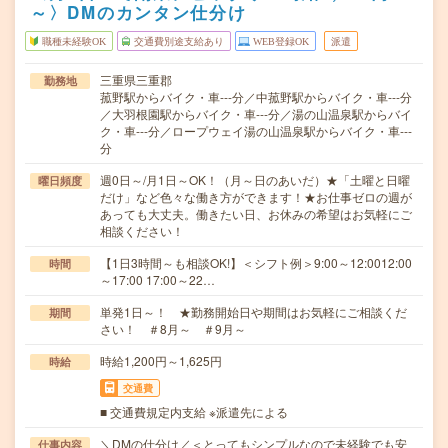
～〉DMのカンタン仕分け
職種未経験OK
交通費別途支給あり
WEB登録OK
派遣
三重県三重郡
勤務地
菰野駅からバイク・車---分／中菰野駅からバイク・車---分
／大羽根園駅からバイク・車---分／湯の山温泉駅からバイ
ク・車---分／ロープウェイ湯の山温泉駅からバイク・車---
分
週0日～/月1日～OK！（月～日のあいだ）★「土曜と日曜
曜日頻度
だけ」など色々な働き方ができます！★お仕事ゼロの週が
あっても大丈夫。働きたい日、お休みの希望はお気軽にご
相談ください！
【1日3時間～も相談OK!】＜シフト例＞9:00～12:0012:00
時間
～17:00 17:00～22…
単発1日～！ ★勤務開始日や期間はお気軽にご相談くだ
期間
さい！ ＃8月～ ＃9月～
時給1,200円～1,625円
時給
交通費
■ 交通費規定内支給 ※派遣先による
＼DMの仕分け／＜とってもシンプルなので未経験でも安
仕事内容