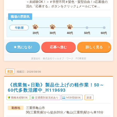
＜未経験OK！＞＃学歴不問＃髪色・髪型自由！○応募後の
流れ「応募する」ボタンをクリック↓メールにてw…
職場の雰囲気
年齢層
20代
30代
40代
50代
60代
気になる!
応募へ進む
詳しく見る
派遣会社
株式会社ウィルオブ・ワーク FO事業部
未読
掲載日
2026/08/06
《残業無×日勤》製品仕上げの軽作業！50～
60代多数活躍中_H119693
職種未経験OK
交通費別途支給あり
WEB登録OK
派遣
三重県亀山市
勤務地
関(三重県)駅から徒歩20分／亀山(三重県)駅から車10分