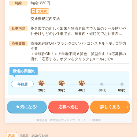
時給1230円
時給
交通費
交通費規定内支給
桑名市での新しく出来た物流倉庫内で人気のシール貼りや
仕事内容
仕分けなどのお仕事です。扶養内・短時間でお仕事希…
職種未経験OK / ブランクOK / パソコンスキル不要 / 英語力
応募資格
不要
＜未経験OK！＞＃学歴不問＃髪色・髪型自由！○応募後の
流れ「応募する」ボタンをクリック↓メールにてw…
職場の雰囲気
年齢層
20代
30代
40代
50代
60代
気になる!
応募へ進む
詳しく見る
派遣会社
株式会社ウィルオブ・ワーク FO事業部
未読
掲載日
2026/08/05