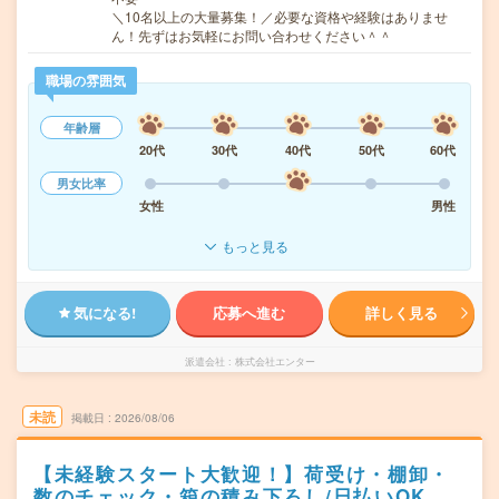
＼10名以上の大量募集！／必要な資格や経験はありませ
ん！先ずはお気軽にお問い合わせください＾＾
職場の雰囲気
年齢層
20代
30代
40代
50代
60代
男女比率
女性
男性
もっと見る
気になる!
応募へ進む
詳しく見る
派遣会社
株式会社エンター
未読
掲載日
2026/08/06
【未経験スタート大歓迎！】荷受け・棚卸・
数のチェック・箱の積み下ろし/日払いOK