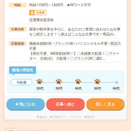
時給1150円～1400円 ★Wワーク不可
時給
交通費
交通費全額支給
製造や軽作業を中心に、あなたのご希望に合わせたお仕事
仕事内容
をご紹介します！＼例えばこんなお仕事です／商品の…
職種未経験OK / ブランクOK / パソコンスキル不要 / 英語力
応募資格
不要
【来社不要、WEB登録OK！】〇未経験大歓迎！〇フリー
ター、主婦(夫) 大歓迎！〇ブランクOK〇週5…
職場の雰囲気
年齢層
20代
30代
40代
50代
60代
気になる!
応募へ進む
詳しく見る
派遣会社
株式会社テクノ・サービス 採用担当