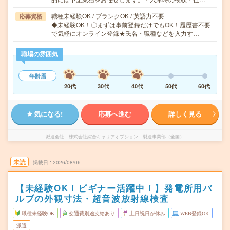
職種未経験OK / ブランクOK / 英語力不要
応募資格
◆未経験OK！〇まずは事前登録だけでもOK！履歴書不要
で気軽にオンライン登録★氏名・職種などを入力す…
職場の雰囲気
年齢層
20代
30代
40代
50代
60代
気になる!
応募へ進む
詳しく見る
派遣会社
株式会社綜合キャリアオプション 製造事業部（全国）
未読
掲載日
2026/08/06
【未経験OK！ビギナー活躍中！】発電所用バ
ルブの外観寸法・超音波放射線検査
職種未経験OK
交通費別途支給あり
土日祝日が休み
WEB登録OK
派遣