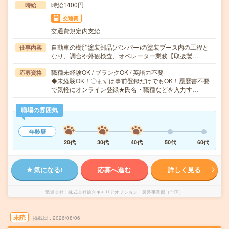
時給1400円
時給
交通費
交通費規定内支給
自動車の樹脂塗装部品(バンパー)の塗装ブース内の工程と
仕事内容
なり、調合や外観検査、オペレーター業務【取扱製…
職種未経験OK / ブランクOK / 英語力不要
応募資格
◆未経験OK！〇まずは事前登録だけでもOK！履歴書不要
で気軽にオンライン登録★氏名・職種などを入力す…
職場の雰囲気
年齢層
20代
30代
40代
50代
60代
気になる!
応募へ進む
詳しく見る
派遣会社
株式会社綜合キャリアオプション 製造事業部（全国）
未読
掲載日
2026/08/06