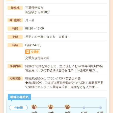
三重県伊賀市
勤務地
新堂駅から車10分
月～金
曜日頻度
08:30～17:00
時間
長期でお仕事できる方、大歓迎！
期間
時給1540円
時給
交通費
交通費規定内支給
鋳鋼(炉で鋼を溶かして、型に流し込む)≪半年間短期の発
仕事内容
電所用バルブの非破壊検査のお仕事！≫発電所用の…
職種未経験OK / ブランクOK / 英語力不要
応募資格
◆未経験OK！〇まずは事前登録だけでもOK！履歴書不要
で気軽にオンライン登録★氏名・職種などを入力す…
職場の雰囲気
年齢層
20代
30代
40代
50代
60代