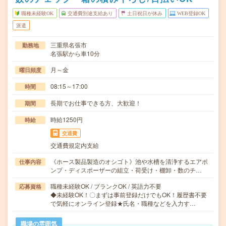
職種未経験OK
交通費別途支給あり
土日祝日が休み
WEB登録OK
派遣
三重県名張市
勤務地
名張駅から車10分
月～金
曜日頻度
08:15～17:00
時間
長期でお仕事できる方、大歓迎！
期間
時給1250円
時給
交通費
交通費規定内支給
《ホース製品製造のオシゴト》池や水槽を清浄するエアポ
仕事内容
ンプ・ディスポーザーの組立・荷受け・棚卸・数のチ…
職種未経験OK / ブランクOK / 英語力不要
応募資格
◆未経験OK！〇まずは事前登録だけでもOK！履歴書不要
で気軽にオンライン登録★氏名・職種などを入力す…
職場の雰囲気