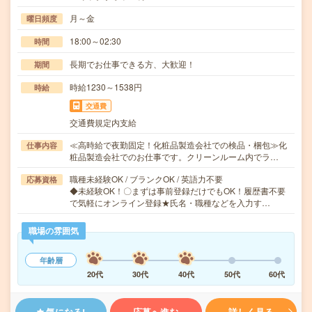
月～金
曜日頻度
18:00～02:30
時間
長期でお仕事できる方、大歓迎！
期間
時給1230～1538円
時給
交通費
交通費規定内支給
≪高時給で夜勤固定！化粧品製造会社での検品・梱包≫化
仕事内容
粧品製造会社でのお仕事です。クリーンルーム内でラ…
職種未経験OK / ブランクOK / 英語力不要
応募資格
◆未経験OK！〇まずは事前登録だけでもOK！履歴書不要
で気軽にオンライン登録★氏名・職種などを入力す…
職場の雰囲気
年齢層
20代
30代
40代
50代
60代
気になる!
応募へ進む
詳しく見る