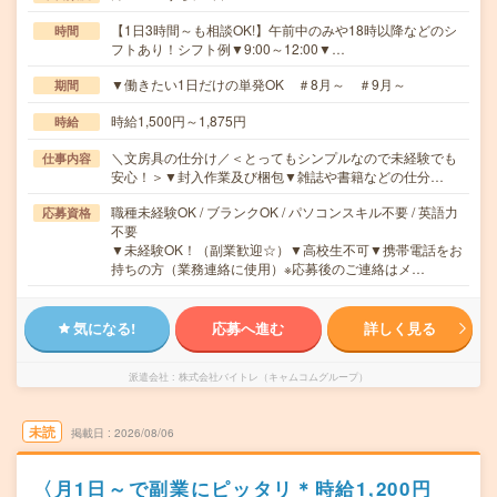
【1日3時間～も相談OK!】午前中のみや18時以降などのシ
時間
フトあり！シフト例▼9:00～12:00▼…
▼働きたい1日だけの単発OK ＃8月～ ＃9月～
期間
時給1,500円～1,875円
時給
＼文房具の仕分け／＜とってもシンプルなので未経験でも
仕事内容
安心！＞▼封入作業及び梱包▼雑誌や書籍などの仕分…
職種未経験OK / ブランクOK / パソコンスキル不要 / 英語力
応募資格
不要
▼未経験OK！（副業歓迎☆）▼高校生不可▼携帯電話をお
持ちの方（業務連絡に使用）※応募後のご連絡はメ…
気になる!
応募へ進む
詳しく見る
派遣会社
株式会社バイトレ（キャムコムグループ）
未読
掲載日
2026/08/06
〈月1日～で副業にピッタリ＊時給1,200円