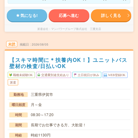
気になる!
応募へ進む
詳しく見る
派遣会社
マンパワーグループ株式会社 三重支店
未読
掲載日
2026/08/05
【スキマ時間に＊扶養内OK！】ユニットバス
壁材の検査/日払いOK
職種未経験OK
交通費別途支給あり
土日祝日が休み
WEB登録OK
派遣
三重県伊賀市
勤務地
月～金
曜日頻度
08:30～17:20
時間
長期でお仕事できる方、大歓迎！
期間
時給1130円
時給