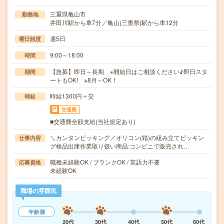
三重県亀山市
勤務地
井田川駅から車7分／亀山(三重県)駅から車12分
週5日
曜日頻度
9:00～18:00
時間
【急募】即日～長期 ※開始日はご相談ください♪即日スタ
期間
ートもOK! ※8月～OK！
時給1300円＋交
時給
交通費
■交通費全額支給(当社規定あり)
＼カンタンピッキング／オリコン(箱)の組み立てピッキン
仕事内容
グ検品出庫作業取り扱い商品:コンビニで販売され…
職種未経験OK / ブランクOK / 英語力不要
応募資格
未経験OK
職場の雰囲気
年齢層
20代
30代
40代
50代
60代