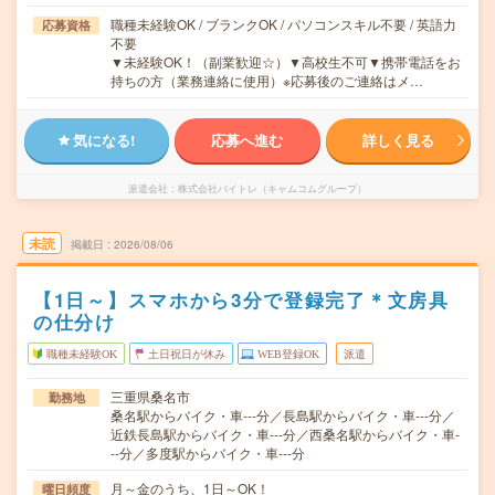
職種未経験OK / ブランクOK / パソコンスキル不要 / 英語力
応募資格
不要
▼未経験OK！（副業歓迎☆）▼高校生不可▼携帯電話をお
持ちの方（業務連絡に使用）※応募後のご連絡はメ…
気になる!
応募へ進む
詳しく見る
派遣会社
株式会社バイトレ（キャムコムグループ）
未読
掲載日
2026/08/06
【1日～】スマホから3分で登録完了＊文房具
の仕分け
職種未経験OK
土日祝日が休み
WEB登録OK
派遣
三重県桑名市
勤務地
桑名駅からバイク・車---分／長島駅からバイク・車---分／
近鉄長島駅からバイク・車---分／西桑名駅からバイク・車-
--分／多度駅からバイク・車---分
月～金のうち、1日～OK！
曜日頻度