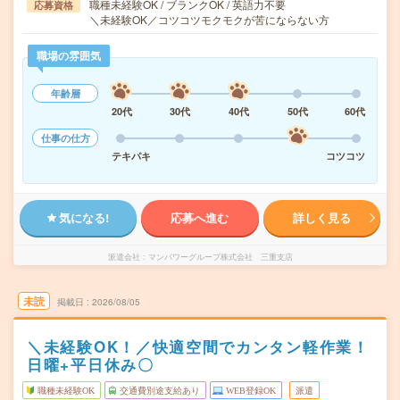
職種未経験OK / ブランクOK / 英語力不要
応募資格
＼未経験OK／コツコツモクモクが苦にならない方
職場の雰囲気
年齢層
20代
30代
40代
50代
60代
仕事の仕方
テキパキ
コツコツ
気になる!
応募へ進む
詳しく見る
派遣会社
マンパワーグループ株式会社 三重支店
未読
掲載日
2026/08/05
＼未経験OK！／快適空間でカンタン軽作業！
日曜+平日休み〇
職種未経験OK
交通費別途支給あり
WEB登録OK
派遣