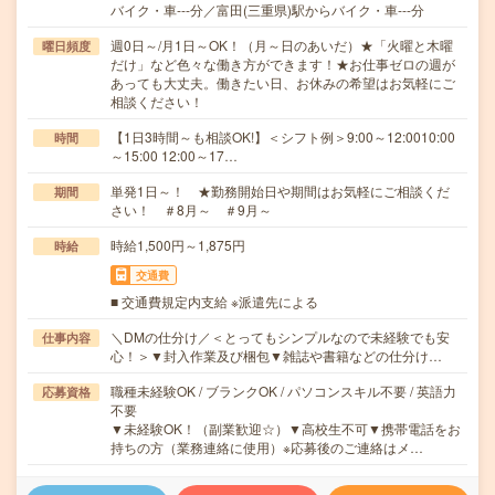
バイク・車---分／富田(三重県)駅からバイク・車---分
週0日～/月1日～OK！（月～日のあいだ）★「火曜と木曜
曜日頻度
だけ」など色々な働き方ができます！★お仕事ゼロの週が
あっても大丈夫。働きたい日、お休みの希望はお気軽にご
相談ください！
【1日3時間～も相談OK!】＜シフト例＞9:00～12:0010:00
時間
～15:00 12:00～17…
単発1日～！ ★勤務開始日や期間はお気軽にご相談くだ
期間
さい！ ＃8月～ ＃9月～
時給1,500円～1,875円
時給
交通費
■ 交通費規定内支給 ※派遣先による
＼DMの仕分け／＜とってもシンプルなので未経験でも安
仕事内容
心！＞▼封入作業及び梱包▼雑誌や書籍などの仕分け…
職種未経験OK / ブランクOK / パソコンスキル不要 / 英語力
応募資格
不要
▼未経験OK！（副業歓迎☆）▼高校生不可▼携帯電話をお
持ちの方（業務連絡に使用）※応募後のご連絡はメ…