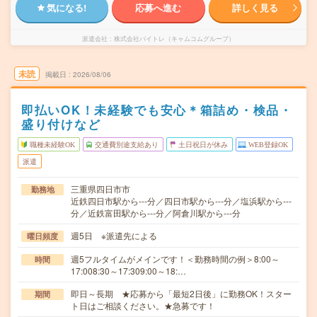
気になる!
応募へ進む
詳しく見る
派遣会社
株式会社バイトレ（キャムコムグループ）
未読
掲載日
2026/08/06
即払いOK！未経験でも安心＊箱詰め・検品・
盛り付けなど
職種未経験OK
交通費別途支給あり
土日祝日が休み
WEB登録OK
派遣
三重県四日市市
勤務地
近鉄四日市駅から---分／四日市駅から---分／塩浜駅から---
分／近鉄富田駅から---分／阿倉川駅から---分
週5日 ※派遣先による
曜日頻度
週5フルタイムがメインです！＜勤務時間の例＞8:00～
時間
17:008:30～17:309:00～18:…
即日～長期 ★応募から「最短2日後」に勤務OK！スター
期間
ト日はご相談ください。★急募です！