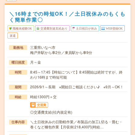
＼16時までの時短OK！／土日祝休みのもくも
く簡単作業〇
職種未経験OK
交通費別途支給あり
土日祝日が休み
WEB登録OK
派遣
三重県いなべ市
勤務地
梅戸井駅から車2分／東員駅から車9分
月～金
曜日頻度
8:45～17:45【時短について】8:45開始は絶対ですが、終
時間
わり16時まで時短可能
2026/9/1～長期 ※開始日ご相談ください♪ ※9月～OK！
期間
時給1300円＋交
時給
交通費
◎交通費支給(社内規定有)
＼土日祝休みの日勤軽作業／布製品の加工L切る・畳む・
仕事内容
巻くなど梱包作業【月収例:218,400円(時給…