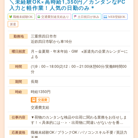
＼未経験OK×高時給1,350円／カンタンなPC
入力と軽作業！人気の日勤のみ＊
職種未経験OK
交通費別途支給あり
土日祝日が休み
WEB登録OK
派遣
三重県四日市市
勤務地
近鉄四日市駅から車16分
月～金夏期・年末年始・GW ※派遣先の企業カレンダーに
曜日頻度
よる
(1)9：00～18:00(2)12：00～21:00休憩60分/実働8時間00
時間
分
長期
期間
時給1350円
時給
交通費
交通費支給
▼荷物のカンタンな検品や出荷に関わる業務をお任せしま
仕事内容
す！＜具体的には‥＞・出荷物に間違いがないかを番…
職種未経験OK / ブランクOK / パソコンスキル不要 / 英語力
応募資格
不要