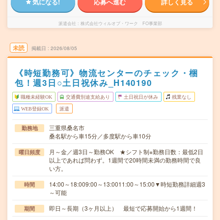
気になる!
応募へ進む
詳しく見る
派遣会社
株式会社ウィルオブ・ワーク FO事業部
未読
掲載日
2026/08/05
《時短勤務可》物流センターのチェック・梱
包！週3日○土日祝休み_H140190
職種未経験OK
交通費別途支給あり
土日祝日が休み
残業なし
WEB登録OK
派遣
三重県桑名市
勤務地
桑名駅から車15分／多度駅から車10分
月～金／週3日～勤務OK ★シフト制※勤務日数：最低2日
曜日頻度
以上であれば問わず。1週間で20時間未満の勤務時間で良
い方。
14:00～18:009:00～13:0011:00～15:00▼時短勤務詳細週3
時間
～可能
即日～長期（3ヶ月以上） 最短で応募開始から1週間！
期間