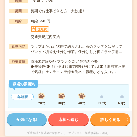
08:30～17:20
時間
長期でお仕事できる方、大歓迎！
期間
時給1340円
時給
交通費
交通費規定内支給
ラップまかれた状態で納入された窓のラップをはがして、
仕事内容
パレット積替え仕分け作業。仕分けした後にラップ巻…
職種未経験OK / ブランクOK / 英語力不要
応募資格
◆未経験OK！〇まずは事前登録だけでもOK！履歴書不要
で気軽にオンライン登録★氏名・職種などを入力す…
職場の雰囲気
年齢層
20代
30代
40代
50代
60代
気になる!
応募へ進む
詳しく見る
派遣会社
株式会社綜合キャリアオプション 製造事業部（全国）