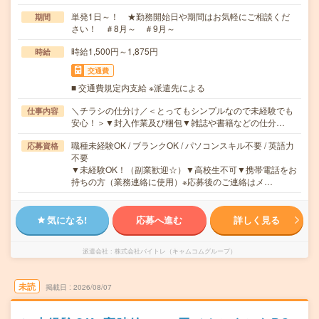
単発1日～！ ★勤務開始日や期間はお気軽にご相談くだ
期間
さい！ ＃8月～ ＃9月～
時給1,500円～1,875円
時給
交通費
■ 交通費規定内支給 ※派遣先による
＼チラシの仕分け／＜とってもシンプルなので未経験でも
仕事内容
安心！＞▼封入作業及び梱包▼雑誌や書籍などの仕分…
職種未経験OK / ブランクOK / パソコンスキル不要 / 英語力
応募資格
不要
▼未経験OK！（副業歓迎☆）▼高校生不可▼携帯電話をお
持ちの方（業務連絡に使用）※応募後のご連絡はメ…
気になる!
応募へ進む
詳しく見る
派遣会社
株式会社バイトレ（キャムコムグループ）
未読
掲載日
2026/08/07