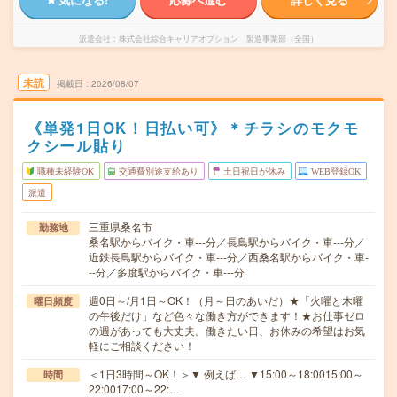
派遣会社
株式会社綜合キャリアオプション 製造事業部（全国）
未読
掲載日
2026/08/07
《単発1日OK！日払い可》＊チラシのモクモ
クシール貼り
職種未経験OK
交通費別途支給あり
土日祝日が休み
WEB登録OK
派遣
三重県桑名市
勤務地
桑名駅からバイク・車---分／長島駅からバイク・車---分／
近鉄長島駅からバイク・車---分／西桑名駅からバイク・車-
--分／多度駅からバイク・車---分
週0日～/月1日～OK！（月～日のあいだ）★「火曜と木曜
曜日頻度
の午後だけ」など色々な働き方ができます！★お仕事ゼロ
の週があっても大丈夫。働きたい日、お休みの希望はお気
軽にご相談ください！
＜1日3時間～OK！＞▼ 例えば… ▼15:00～18:0015:00～
時間
22:0017:00～22:…