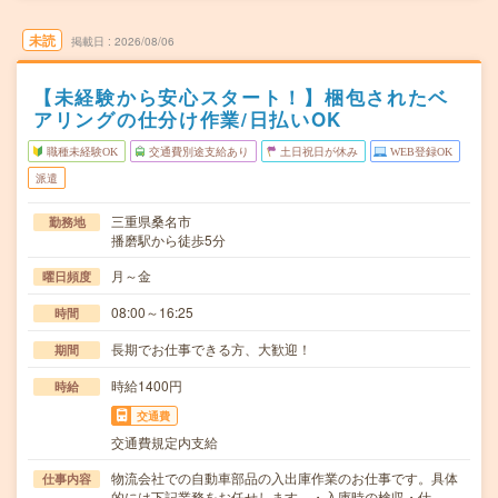
未読
掲載日
2026/08/06
【未経験から安心スタート！】梱包されたベ
アリングの仕分け作業/日払いOK
職種未経験OK
交通費別途支給あり
土日祝日が休み
WEB登録OK
派遣
三重県桑名市
勤務地
播磨駅から徒歩5分
月～金
曜日頻度
08:00～16:25
時間
長期でお仕事できる方、大歓迎！
期間
時給1400円
時給
交通費
交通費規定内支給
物流会社での自動車部品の入出庫作業のお仕事です。具体
仕事内容
的には下記業務をお任せします。・入庫時の検収・仕…