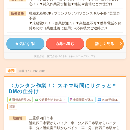
心！＞▼封入作業及び梱包▼雑誌や書籍などの仕分け…
職種未経験OK / ブランクOK / パソコンスキル不要 / 英語力
応募資格
不要
▼未経験OK！（副業歓迎☆）▼高校生不可▼携帯電話をお
持ちの方（業務連絡に使用）※応募後のご連絡はメ…
気になる!
応募へ進む
詳しく見る
派遣会社
株式会社バイトレ（キャムコムグループ）
未読
掲載日
2026/08/06
〈カンタン作業！〉スキマ時間にサクッと＊
DMの仕分け
職種未経験OK
交通費別途支給あり
土日祝日が休み
WEB登録OK
派遣
三重県四日市市
勤務地
近鉄四日市駅からバイク・車---分／四日市駅からバイク・
車---分／近鉄富田駅からバイク・車---分／南四日市駅から