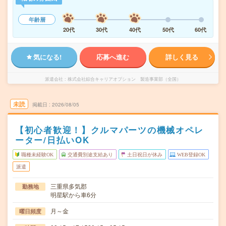
年齢層
20代
30代
40代
50代
60代
気になる!
応募へ進む
詳しく見る
派遣会社
株式会社綜合キャリアオプション 製造事業部（全国）
未読
掲載日
2026/08/05
【初心者歓迎！】クルマパーツの機械オペレ
ーター/日払いOK
職種未経験OK
交通費別途支給あり
土日祝日が休み
WEB登録OK
派遣
三重県多気郡
勤務地
明星駅から車6分
月～金
曜日頻度