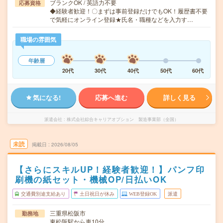
ブランクOK / 英語力不要
応募資格
◆経験者歓迎！〇まずは事前登録だけでもOK！履歴書不要
で気軽にオンライン登録★氏名・職種などを入力す…
職場の雰囲気
年齢層
20代
30代
40代
50代
60代
気になる!
応募へ進む
詳しく見る
派遣会社
株式会社綜合キャリアオプション 製造事業部（全国）
未読
掲載日
2026/08/05
【さらにスキルUP！経験者歓迎！】パンフ印
刷機の紙セット・機械OP/日払いOK
交通費別途支給あり
土日祝日が休み
WEB登録OK
派遣
三重県松阪市
勤務地
東松阪駅から車10分