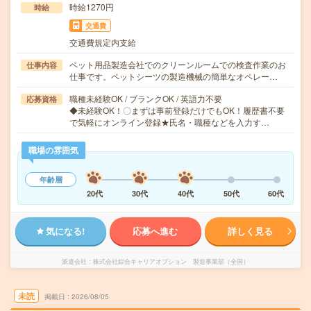
時給1270円
時給
交通費
交通費規定内支給
ペット用品製造会社でのクリーンルームでの検査作業のお
仕事内容
仕事です。ペットシーツの製造機械の簡単なオペレー…
職種未経験OK / ブランクOK / 英語力不要
応募資格
◆未経験OK！〇まずは事前登録だけでもOK！履歴書不要
で気軽にオンライン登録★氏名・職種などを入力す…
職場の雰囲気
年齢層
20代
30代
40代
50代
60代
気になる!
応募へ進む
詳しく見る
派遣会社
株式会社綜合キャリアオプション 製造事業部（全国）
未読
掲載日
2026/08/05