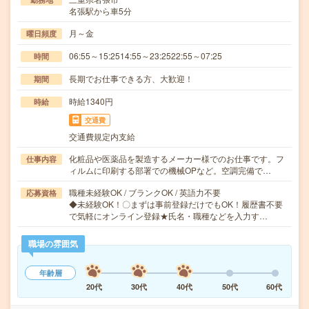
名張駅から車5分
月～金
曜日頻度
06:55～15:2514:55～23:2522:55～07:25
時間
長期でお仕事できる方、大歓迎！
期間
時給1340円
時給
交通費
交通費規定内支給
化粧品や医薬品を製造するメーカー様でのお仕事です。フ
仕事内容
ィルムに印刷する部署での機械OPなど。空調完備で…
職種未経験OK / ブランクOK / 英語力不要
応募資格
◆未経験OK！〇まずは事前登録だけでもOK！履歴書不要
で気軽にオンライン登録★氏名・職種などを入力す…
職場の雰囲気
年齢層
20代
30代
40代
50代
60代