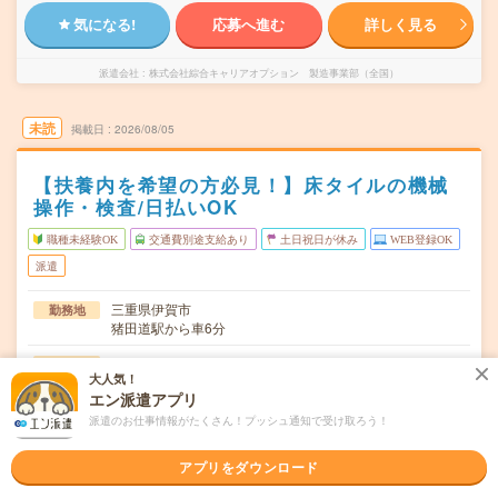
気になる!
応募へ進む
詳しく見る
派遣会社
株式会社綜合キャリアオプション 製造事業部（全国）
未読
掲載日
2026/08/05
【扶養内を希望の方必見！】床タイルの機械
操作・検査/日払いOK
職種未経験OK
交通費別途支給あり
土日祝日が休み
WEB登録OK
派遣
三重県伊賀市
勤務地
猪田道駅から車6分
月～金
曜日頻度
大人気！
エン派遣アプリ
07:50～17:0515:50～01:0520:50～08:05
時間
派遣のお仕事情報がたくさん！プッシュ通知で受け取ろう！
長期でお仕事できる方、大歓迎！
期間
アプリをダウンロード
時給1340円
時給