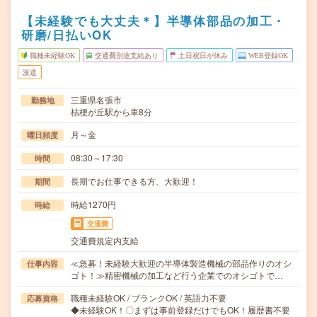
【未経験でも大丈夫＊】半導体部品の加工・
研磨/日払いOK
職種未経験OK
交通費別途支給あり
土日祝日が休み
WEB登録OK
派遣
三重県名張市
勤務地
桔梗が丘駅から車8分
月～金
曜日頻度
08:30～17:30
時間
長期でお仕事できる方、大歓迎！
期間
時給1270円
時給
交通費
交通費規定内支給
≪急募！未経験大歓迎の半導体製造機械の部品作りのオシ
仕事内容
ゴト！≫精密機械の加工など行う企業でのオシゴトで…
職種未経験OK / ブランクOK / 英語力不要
応募資格
◆未経験OK！〇まずは事前登録だけでもOK！履歴書不要