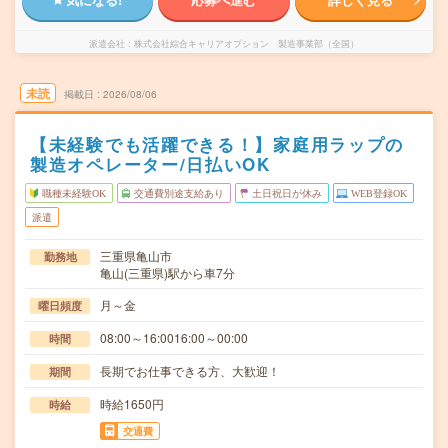
派遣会社
株式会社綜合キャリアオプション 製造事業部（全国）
未読
掲載日
2026/08/06
【未経験でも活躍できる！】家庭用ラップの
製造オペレーター/日払いOK
職種未経験OK
交通費別途支給あり
土日祝日が休み
WEB登録OK
派遣
三重県亀山市
勤務地
亀山(三重県)駅から車7分
月～金
曜日頻度
08:00～16:0016:00～00:00
時間
長期でお仕事できる方、大歓迎！
期間
時給1650円
時給
交通費