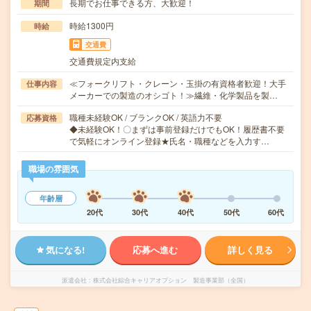
長期でお仕事できる方、大歓迎！
期間
時給1300円
時給
交通費
交通費規定内支給
≪フォークリフト・クレーン・玉掛の有資格者歓迎！大手
仕事内容
メーカーでの製造のオシゴト！≫繊維・化学製品を製…
職種未経験OK / ブランクOK / 英語力不要
応募資格
◆未経験OK！〇まずは事前登録だけでもOK！履歴書不要
で気軽にオンライン登録★氏名・職種などを入力す…
職場の雰囲気
年齢層
20代
30代
40代
50代
60代
気になる!
応募へ進む
詳しく見る
派遣会社
株式会社綜合キャリアオプション 製造事業部（全国）