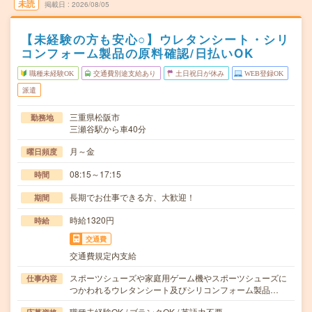
未読
掲載日
2026/08/05
【未経験の方も安心○】ウレタンシート・シリ
コンフォーム製品の原料確認/日払いOK
職種未経験OK
交通費別途支給あり
土日祝日が休み
WEB登録OK
派遣
三重県松阪市
勤務地
三瀬谷駅から車40分
月～金
曜日頻度
08:15～17:15
時間
長期でお仕事できる方、大歓迎！
期間
時給1320円
時給
交通費
交通費規定内支給
スポーツシューズや家庭用ゲーム機やスポーツシューズに
仕事内容
つかわれるウレタンシート及びシリコンフォーム製品…
職種未経験OK / ブランクOK / 英語力不要