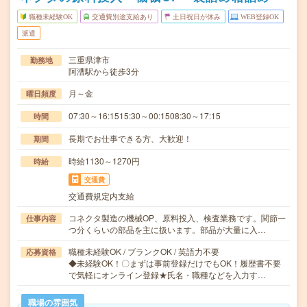
職種未経験OK
交通費別途支給あり
土日祝日が休み
WEB登録OK
派遣
三重県津市
勤務地
阿漕駅から徒歩3分
月～金
曜日頻度
07:30～16:1515:30～00:1508:30～17:15
時間
長期でお仕事できる方、大歓迎！
期間
時給1130～1270円
時給
交通費
交通費規定内支給
コネクタ製造の機械OP、原料投入、検査業務です。関節一
仕事内容
つ分くらいの部品を主に扱います。部品が大量に入…
職種未経験OK / ブランクOK / 英語力不要
応募資格
◆未経験OK！〇まずは事前登録だけでもOK！履歴書不要
で気軽にオンライン登録★氏名・職種などを入力す…
職場の雰囲気