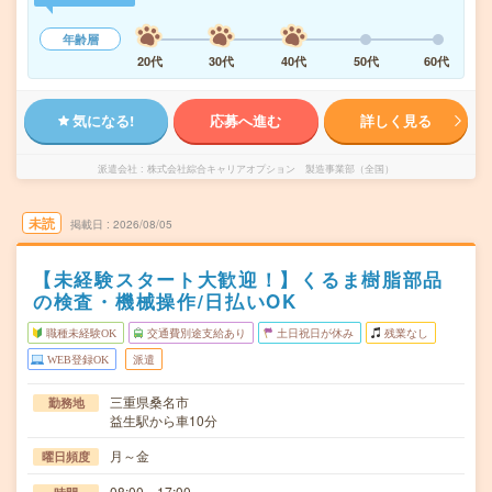
年齢層
20代
30代
40代
50代
60代
気になる!
応募へ進む
詳しく見る
派遣会社
株式会社綜合キャリアオプション 製造事業部（全国）
未読
掲載日
2026/08/05
【未経験スタート大歓迎！】くるま樹脂部品
の検査・機械操作/日払いOK
職種未経験OK
交通費別途支給あり
土日祝日が休み
残業なし
WEB登録OK
派遣
三重県桑名市
勤務地
益生駅から車10分
月～金
曜日頻度
08:00～17:00