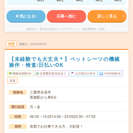
気になる!
応募へ進む
詳しく見る
派遣会社
株式会社綜合キャリアオプション 製造事業部（全国）
未読
掲載日
2026/08/05
【未経験でも大丈夫＊】ペットシーツの機械
操作・検査/日払いOK
職種未経験OK
交通費別途支給あり
土日祝日が休み
WEB登録OK
派遣
三重県名張市
勤務地
美旗駅から車6分
月～金
曜日頻度
06:30～15:0514:30～23:0522:30～07:05
時間
長期でお仕事できる方、大歓迎！
期間