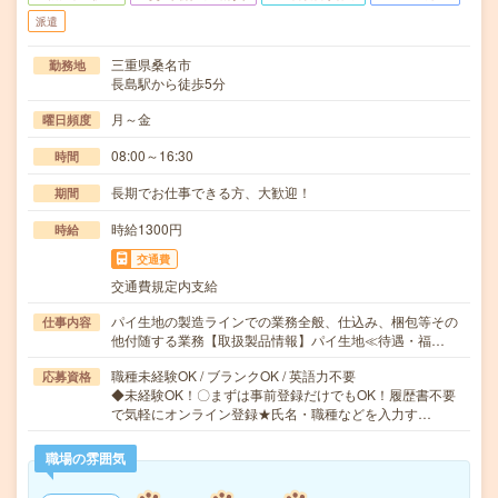
派遣
三重県桑名市
勤務地
長島駅から徒歩5分
月～金
曜日頻度
08:00～16:30
時間
長期でお仕事できる方、大歓迎！
期間
時給1300円
時給
交通費
交通費規定内支給
パイ生地の製造ラインでの業務全般、仕込み、梱包等その
仕事内容
他付随する業務【取扱製品情報】パイ生地≪待遇・福…
職種未経験OK / ブランクOK / 英語力不要
応募資格
◆未経験OK！〇まずは事前登録だけでもOK！履歴書不要
で気軽にオンライン登録★氏名・職種などを入力す…
職場の雰囲気