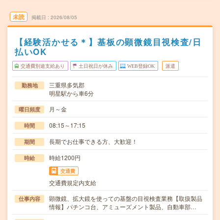
未読
掲載日
2026/08/05
【経験活かせる＊】基板の顕微鏡目視検査/日
払いOK
交通費別途支給あり
土日祝日が休み
WEB登録OK
派遣
三重県多気郡
勤務地
明星駅から車6分
月～金
曜日頻度
08:15～17:15
時間
長期でお仕事できる方、大歓迎！
期間
時給1200円
時給
交通費
交通費規定内支給
顕微鏡、拡大鏡を使っての基盤の目視検査業務【取扱製品
仕事内容
情報】パチンコ台、アミューズメント製品、自動車部…