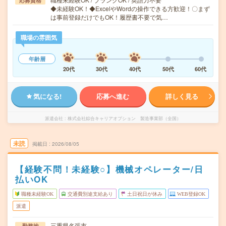
応募資格
◆未経験OK！◆ExcelやWordの操作できる方歓迎！〇まず
は事前登録だけでもOK！履歴書不要で気…
職場の雰囲気
年齢層
20代
30代
40代
50代
60代
気になる!
応募へ進む
詳しく見る
派遣会社
株式会社綜合キャリアオプション 製造事業部（全国）
未読
掲載日
2026/08/05
【経験不問！未経験○】機械オペレーター/日
払いOK
職種未経験OK
交通費別途支給あり
土日祝日が休み
WEB登録OK
派遣
三重県名張市
勤務地