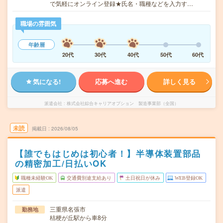
で気軽にオンライン登録★氏名・職種などを入力す…
職場の雰囲気
年齢層
20代
30代
40代
50代
60代
気になる!
応募へ進む
詳しく見る
派遣会社
株式会社綜合キャリアオプション 製造事業部（全国）
未読
掲載日
2026/08/05
【誰でもはじめは初心者！】半導体装置部品
の精密加工/日払いOK
職種未経験OK
交通費別途支給あり
土日祝日が休み
WEB登録OK
派遣
三重県名張市
勤務地
桔梗が丘駅から車8分