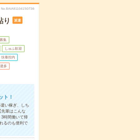
No.BAIA8110415GT36
貼り
派遣
量募集
しゅふ歓迎
扶養控内
遣多
ット！
小遣い稼ぎ、しち
【先輩はこんな
3時間働いて帰
れるのも便利で