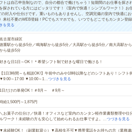
シフトは自己申告制なので、自分の都合で働けちゃう！短期間のお仕事を探さ
を探されている方にはピッタリです！《室内で快適！シンプルワーク！》お
どの封入や仕分けです。重いものもありませんし、空調完備の室内で快適にお
》来社不要のWEB登録！PCでもスマホでも、いつでもどこでもカンタン登
きを見る
名古屋市緑区
徳重駅から徒歩5分／鳴海駅から徒歩5分／大高駅から徒歩5分／南大高駅から
から徒歩5分
好きな日1日～OK！＊希望シフト制で好きな曜日で働ける！
【1日3時間～も相談OK!】午前中のみや18時以降などのシフトあり！シフト例▼9:
▼9:00～17:00 ▼10:00～1…
つづきを見る
1日だけの単発OK！＃8月～ ＃9月～
時給1,500円～1,875円
＼お菓子の仕分け／快適！オフィスなど室内のカンタン軽作業書類整理や仕
ルワーク！未経験の方も安心して始められるお仕事ですよ。…
つづきを見る
▼未経験OK！（副業歓迎☆）▼高校生不可▼携帯電話をお持ちの方（業務連