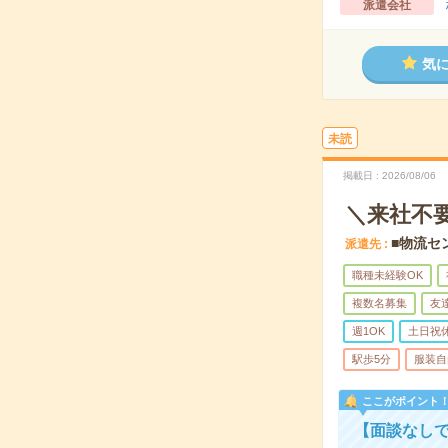
派遣会社
気
未読
掲載日
2026/08/06
＼来社不
■物流セ
派遣先
職種未経験OK
複数名募集
友
週1OK
土日祝
駅歩5分
服装自
ここがポイント
【面談なしで