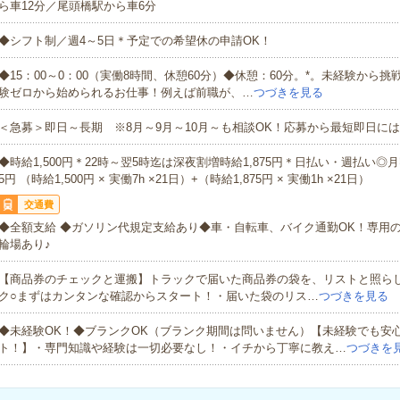
ら車12分／尾頭橋駅から車6分
◆シフト制／週4～5日＊予定での希望休の申請OK！
◆15：00～0：00（実働8時間、休憩60分）◆休憩：60分。*。未経験から挑
験ゼロから始められるお仕事！例えば前職が、…
つづきを見る
＜急募＞即日～長期 ※8月～9月～10月～も相談OK！応募から最短即日には
◆時給1,500円＊22時～翌5時迄は深夜割増時給1,875円＊日払い・週払い◎月収例
5円 （時給1,500円 × 実働7h ×21日）+（時給1,875円 × 実働1h ×21日）
交通費
◆全額支給 ◆ガソリン代規定支給あり◆車・自転車、バイク通勤OK！専用
輪場あり♪
【商品券のチェックと運搬】トラックで届いた商品券の袋を、リストと照ら
ク○まずはカンタンな確認からスタート！・届いた袋のリス…
つづきを見る
◆未経験OK！◆ブランクOK（ブランク期間は問いません）【未経験でも安
ト！】・専門知識や経験は一切必要なし！・イチから丁寧に教え…
つづきを