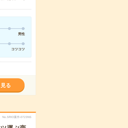
男性
コツコツ
く見る
No.SRIO案件-0723NS