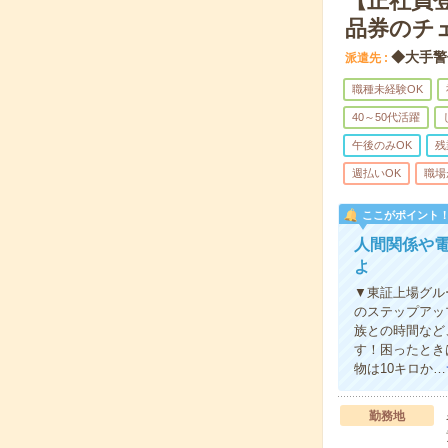
【正社員
品券のチ
◆大手警
派遣先
職種未経験OK
40～50代活躍
午後のみOK
残
週払いOK
職場
ここがポイント
人間関係や
よ
▼東証上場グル
のステップアッ
族との時間など
す！困ったとき
物は10キロか…
勤務地