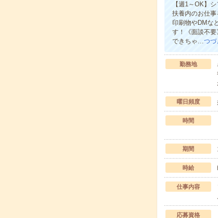
【週1～OK】
扶養内のお仕事
印刷物やDMな
す！《面談不要
できちゃ…
つづ
勤務地
曜日頻度
時間
期間
時給
仕事内容
応募資格