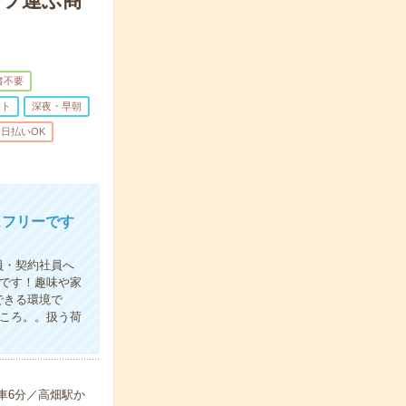
コツ運ぶ商
書不要
ート
深夜・早朝
日払いOK
スフリーです
員・契約社員へ
です！趣味や家
できる環境で
ころ。。扱う荷
車6分／高畑駅か