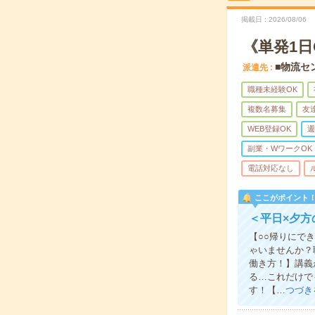
掲載日
2026/08/06
《単発1
■物流セ
派遣先
職種未経験OK
複数名募集
友
WEB登録OK
週
副業・WワークOK
電話対応なし
ここがポイント
＜平日×夕方
【○○帰りにで
ゃいませんか？
働き方！】講義
る…これだけで
す！【…
つづき