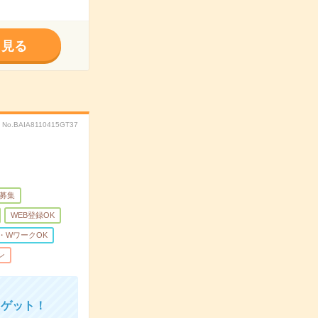
く見る
No.BAIA8110415GT37
量募集
WEB登録OK
・WワークOK
ン
にゲット！