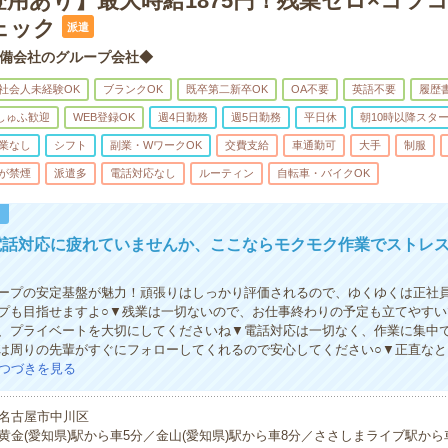
登用あり】最大時給1875円！残業ゼロ×コツ
ェック
派遣
備会社のグループ会社◆
社会人未経験OK
ブランクOK
既卒第二新卒OK
OA不要
英語不要
履歴
しゅふ歓迎
WEB登録OK
週4日勤務
週5日勤務
平日休
朝10時以降スタ
業なし
シフト
副業・WワークOK
交費支給
車通勤可
大手
制服
が禁煙
派遣多
電話対応なし
ルーティン
自転車・バイクOK
！
電話対応に疲れていませんか、ここならモクモク作業でストレ
ープの安定基盤が魅力！頑張りはしっかり評価されるので、ゆくゆくは正社
プも目指せますよ○▼残業は一切ないので、お仕事終わりの予定も立てやすい
、プライベートを大切にしてくださいね▼電話対応は一切なく、作業に集中
は周りの先輩がすぐにフォローしてくれるので安心してください○▼正直なと
つづきを見る
名古屋市中川区
黄金(愛知県)駅から車5分／金山(愛知県)駅から車8分／ささしまライブ駅から