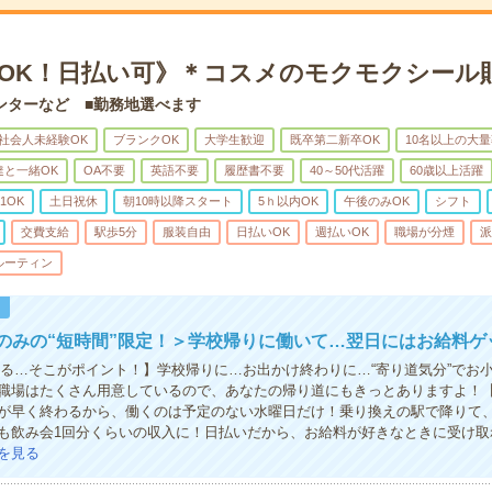
日OK！日払い可》＊コスメのモクモクシール
ンターなど ■勤務地選べます
社会人未経験OK
ブランクOK
大学生歓迎
既卒第二新卒OK
10名以上の大
達と一緒OK
OA不要
英語不要
履歴書不要
40～50代活躍
60歳以上活躍
1OK
土日祝休
朝10時以降スタート
5ｈ以内OK
午後のみOK
シフト
交費支給
駅歩5分
服装自由
日払いOK
週払いOK
職場が分煙
派
ルーティン
！
のみの“短時間”限定！＞学校帰りに働いて…翌日にはお給料ゲ
きる…そこがポイント！】学校帰りに…お出かけ終わりに…“寄り道気分”でお
職場はたくさん用意しているので、あなたの帰り道にもきっとありますよ！
が早く終わるから、働くのは予定のない水曜日だけ！乗り換えの駅で降りて、
も飲み会1回分くらいの収入に！日払いだから、お給料が好きなときに受け取
を見る