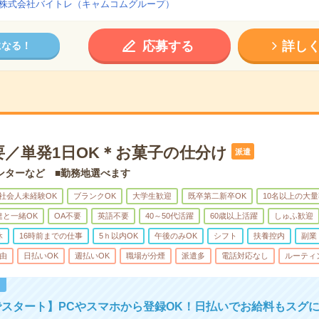
株式会社バイトレ（キャムコムグループ）
応募する
詳し
になる！
要／単発1日OK＊お菓子の仕分け
派遣
ンターなど ■勤務地選べます
社会人未経験OK
ブランクOK
大学生歓迎
既卒第二新卒OK
10名以上の大
達と一緒OK
OA不要
英語不要
40～50代活躍
60歳以上活躍
しゅふ歓迎
休
16時前までの仕事
5ｈ以内OK
午後のみOK
シフト
扶養控内
副業
由
日払いOK
週払いOK
職場が分煙
派遣多
電話対応なし
ルーティ
！
スタート】PCやスマホから登録OK！日払いでお給料もスグ