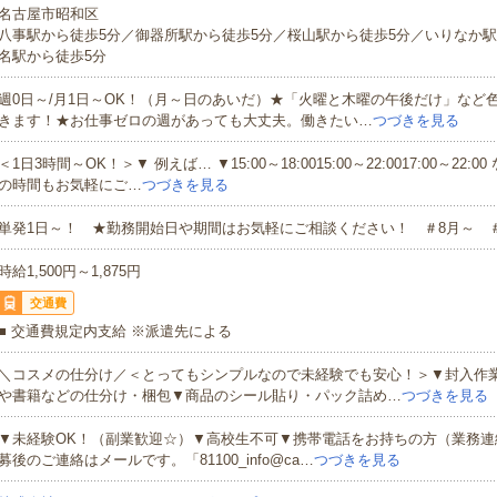
名古屋市昭和区
八事駅から徒歩5分／御器所駅から徒歩5分／桜山駅から徒歩5分／いりなか駅
名駅から徒歩5分
週0日～/月1日～OK！（月～日のあいだ）★「火曜と木曜の午後だけ」など
きます！★お仕事ゼロの週があっても大丈夫。働きたい…
つづきを見る
＜1日3時間～OK！＞▼ 例えば… ▼15:00～18:0015:00～22:0017:00～22:
の時間もお気軽にご…
つづきを見る
単発1日～！ ★勤務開始日や期間はお気軽にご相談ください！ ＃8月～ 
時給1,500円～1,875円
交通費
■ 交通費規定内支給 ※派遣先による
＼コスメの仕分け／＜とってもシンプルなので未経験でも安心！＞▼封入作
や書籍などの仕分け・梱包▼商品のシール貼り・パック詰め…
つづきを見る
▼未経験OK！（副業歓迎☆）▼高校生不可▼携帯電話をお持ちの方（業務連
募後のご連絡はメールです。「81100_info@ca…
つづきを見る