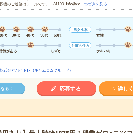
募後のご連絡はメールです。「81100_info@ca…
つづきを見る
男女比率
20代
30代
40代
50代
60代
女性
仕事の仕方
活気がある
しずか
テキパキ
株式会社バイトレ（キャムコムグループ）
応募する
詳し
になる！