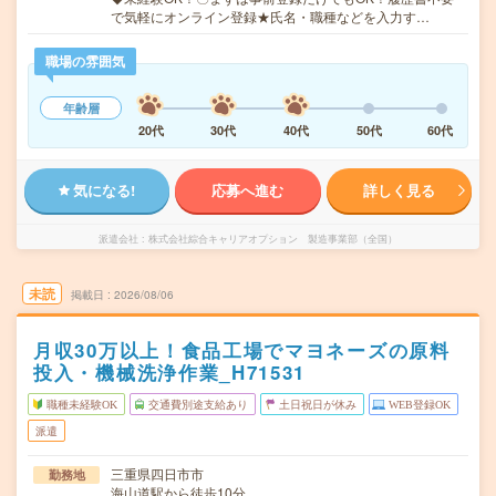
で気軽にオンライン登録★氏名・職種などを入力す…
職場の雰囲気
年齢層
20代
30代
40代
50代
60代
気になる!
応募へ進む
詳しく見る
派遣会社
株式会社綜合キャリアオプション 製造事業部（全国）
未読
掲載日
2026/08/06
月収30万以上！食品工場でマヨネーズの原料
投入・機械洗浄作業_H71531
職種未経験OK
交通費別途支給あり
土日祝日が休み
WEB登録OK
派遣
三重県四日市市
勤務地
海山道駅から徒歩10分