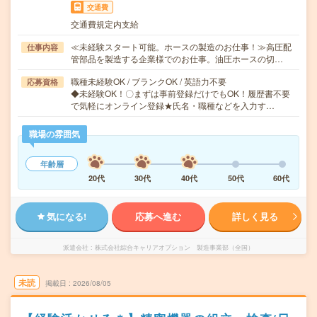
交通費
交通費規定内支給
≪未経験スタート可能。ホースの製造のお仕事！≫高圧配
仕事内容
管部品を製造する企業様でのお仕事。油圧ホースの切…
職種未経験OK / ブランクOK / 英語力不要
応募資格
◆未経験OK！〇まずは事前登録だけでもOK！履歴書不要
で気軽にオンライン登録★氏名・職種などを入力す…
職場の雰囲気
年齢層
20代
30代
40代
50代
60代
気になる!
応募へ進む
詳しく見る
派遣会社
株式会社綜合キャリアオプション 製造事業部（全国）
未読
掲載日
2026/08/05