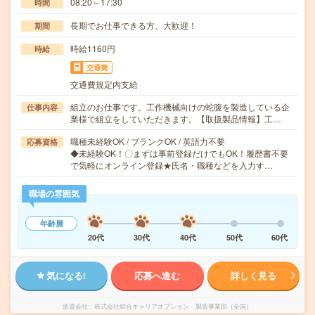
08:20～17:30
時間
長期でお仕事できる方、大歓迎！
期間
時給1160円
時給
交通費
交通費規定内支給
組立のお仕事です。工作機械向けの蛇腹を製造している企
仕事内容
業様で組立をしていただきます。【取扱製品情報】工…
職種未経験OK / ブランクOK / 英語力不要
応募資格
◆未経験OK！〇まずは事前登録だけでもOK！履歴書不要
で気軽にオンライン登録★氏名・職種などを入力す…
職場の雰囲気
年齢層
20代
30代
40代
50代
60代
気になる!
応募へ進む
詳しく見る
派遣会社
株式会社綜合キャリアオプション 製造事業部（全国）