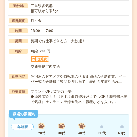
三重県多気郡
勤務地
相可駅から車5分
月～金
曜日頻度
08:00～17:00
時間
長期でお仕事できる方、大歓迎！
期間
時給1200円
時給
交通費
交通費規定内支給
住宅用のドアノブや自転車のペダル部品の研磨作業。ペー
仕事内容
パー式の研磨機に製品を押し当て、表面の皮膚や汚れ…
ブランクOK / 英語力不要
応募資格
◆経験者歓迎！〇まずは事前登録だけでもOK！履歴書不要
で気軽にオンライン登録★氏名・職種などを入力す…
職場の雰囲気
年齢層
20代
30代
40代
50代
60代