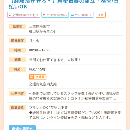
【経験活かせる＊】精密機器の組立・検査/日
払いOK
交通費別途支給あり
土日祝日が休み
WEB登録OK
派遣
三重県松阪市
勤務地
櫛田駅から車7分
月～金
曜日頻度
08:30～17:25
時間
長期でお仕事できる方、大歓迎！
期間
時給1150円
時給
交通費
交通費規定内支給
≪長期で活躍しているスタッフ多数！働きやすい環境が自
仕事内容
慢の精密機器の製造のオシゴト！≫精密機器を製造す…
ブランクOK / 英語力不要
応募資格
◆経験者歓迎！〇まずは事前登録だけでもOK！履歴書不要
で気軽にオンライン登録★氏名・職種などを入力す…
職場の雰囲気