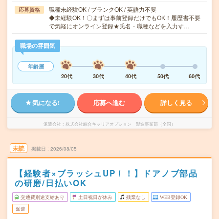
職種未経験OK / ブランクOK / 英語力不要
応募資格
◆未経験OK！〇まずは事前登録だけでもOK！履歴書不要
で気軽にオンライン登録★氏名・職種などを入力す…
職場の雰囲気
年齢層
20代
30代
40代
50代
60代
気になる!
応募へ進む
詳しく見る
派遣会社
株式会社綜合キャリアオプション 製造事業部（全国）
未読
掲載日
2026/08/05
【経験者×ブラッシュUP！！】ドアノブ部品
の研磨/日払いOK
交通費別途支給あり
土日祝日が休み
残業なし
WEB登録OK
派遣