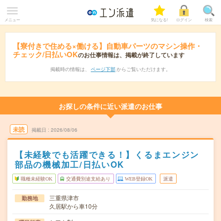
メニュー
気になる!
ログイン
検索
【寮付きで住める×働ける】自動車パーツのマシン操作・
チェック/日払いOK
のお仕事情報は、掲載が終了しています
掲載時の情報は、
ページ下部
からご覧いただけます。
お探しの条件に近い派遣のお仕事
未読
掲載日
2026/08/06
【未経験でも活躍できる！】くるまエンジン
部品の機械加工/日払いOK
職種未経験OK
交通費別途支給あり
WEB登録OK
派遣
三重県津市
勤務地
久居駅から車10分