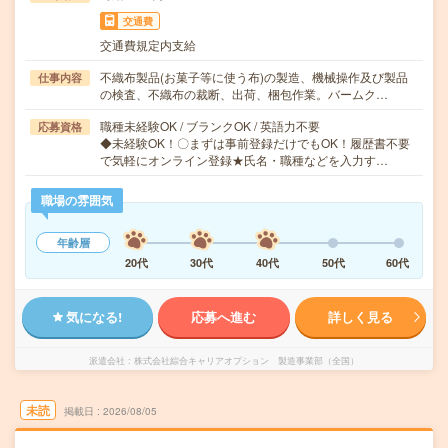
交通費
交通費規定内支給
不織布製品(お菓子等に使う布)の製造、機械操作及び製品
仕事内容
の検査、不織布の裁断、出荷、梱包作業。バームク…
職種未経験OK / ブランクOK / 英語力不要
応募資格
◆未経験OK！〇まずは事前登録だけでもOK！履歴書不要
で気軽にオンライン登録★氏名・職種などを入力す…
職場の雰囲気
年齢層
20代
30代
40代
50代
60代
気になる!
応募へ進む
詳しく見る
派遣会社
株式会社綜合キャリアオプション 製造事業部（全国）
未読
掲載日
2026/08/05