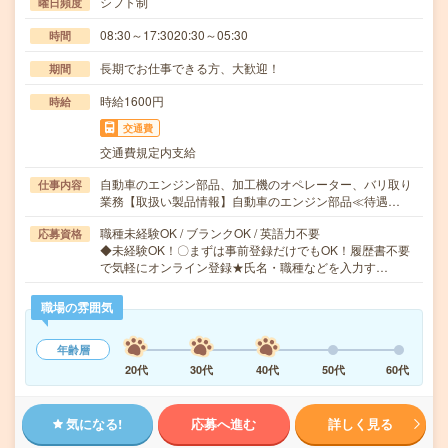
シフト制
曜日頻度
08:30～17:3020:30～05:30
時間
長期でお仕事できる方、大歓迎！
期間
時給1600円
時給
交通費
交通費規定内支給
自動車のエンジン部品、加工機のオペレーター、バリ取り
仕事内容
業務【取扱い製品情報】自動車のエンジン部品≪待遇…
職種未経験OK / ブランクOK / 英語力不要
応募資格
◆未経験OK！〇まずは事前登録だけでもOK！履歴書不要
で気軽にオンライン登録★氏名・職種などを入力す…
職場の雰囲気
年齢層
20代
30代
40代
50代
60代
気になる!
応募へ進む
詳しく見る