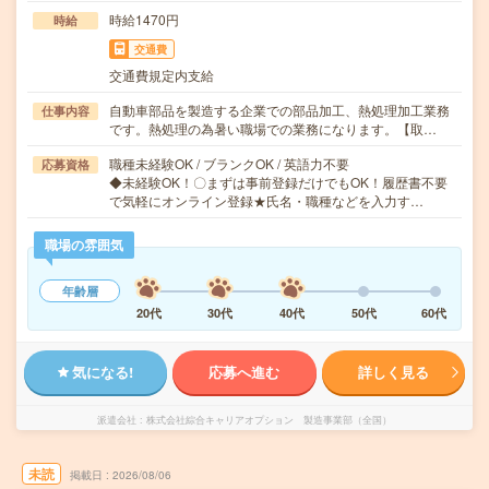
時給1470円
時給
交通費
交通費規定内支給
自動車部品を製造する企業での部品加工、熱処理加工業務
仕事内容
です。熱処理の為暑い職場での業務になります。【取…
職種未経験OK / ブランクOK / 英語力不要
応募資格
◆未経験OK！〇まずは事前登録だけでもOK！履歴書不要
で気軽にオンライン登録★氏名・職種などを入力す…
職場の雰囲気
年齢層
20代
30代
40代
50代
60代
気になる!
応募へ進む
詳しく見る
派遣会社
株式会社綜合キャリアオプション 製造事業部（全国）
未読
掲載日
2026/08/06