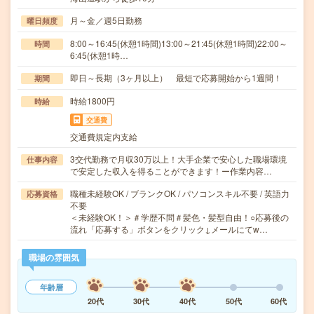
月～金／週5日勤務
曜日頻度
8:00～16:45(休憩1時間)13:00～21:45(休憩1時間)22:00～
時間
6:45(休憩1時…
即日～長期（3ヶ月以上） 最短で応募開始から1週間！
期間
時給1800円
時給
交通費
交通費規定内支給
3交代勤務で月収30万以上！大手企業で安心した職場環境
仕事内容
で安定した収入を得ることができます！ー作業内容…
職種未経験OK / ブランクOK / パソコンスキル不要 / 英語力
応募資格
不要
＜未経験OK！＞＃学歴不問＃髪色・髪型自由！○応募後の
流れ「応募する」ボタンをクリック↓メールにてw…
職場の雰囲気
年齢層
20代
30代
40代
50代
60代