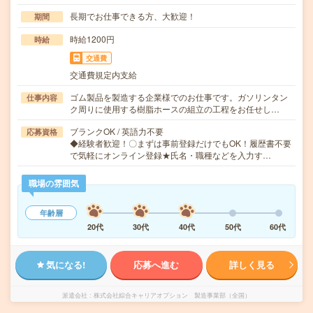
長期でお仕事できる方、大歓迎！
期間
時給1200円
時給
交通費
交通費規定内支給
ゴム製品を製造する企業様でのお仕事です。ガソリンタン
仕事内容
ク周りに使用する樹脂ホースの組立の工程をお任せし…
ブランクOK / 英語力不要
応募資格
◆経験者歓迎！〇まずは事前登録だけでもOK！履歴書不要
で気軽にオンライン登録★氏名・職種などを入力す…
職場の雰囲気
年齢層
20代
30代
40代
50代
60代
気になる!
応募へ進む
詳しく見る
派遣会社
株式会社綜合キャリアオプション 製造事業部（全国）