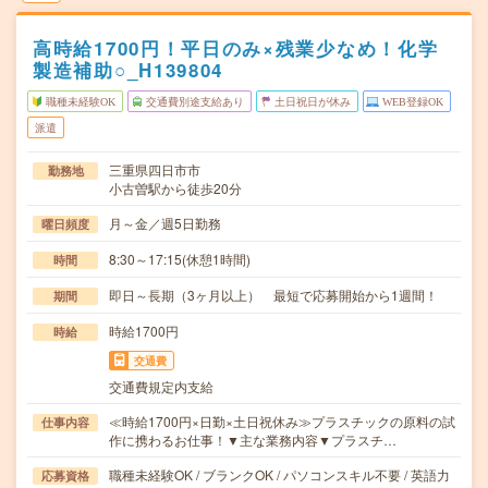
高時給1700円！平日のみ×残業少なめ！化学
製造補助○_H139804
職種未経験OK
交通費別途支給あり
土日祝日が休み
WEB登録OK
派遣
三重県四日市市
勤務地
小古曽駅から徒歩20分
月～金／週5日勤務
曜日頻度
8:30～17:15(休憩1時間)
時間
即日～長期（3ヶ月以上） 最短で応募開始から1週間！
期間
時給1700円
時給
交通費
交通費規定内支給
≪時給1700円×日勤×土日祝休み≫プラスチックの原料の試
仕事内容
作に携わるお仕事！▼主な業務内容▼プラスチ…
職種未経験OK / ブランクOK / パソコンスキル不要 / 英語力
応募資格