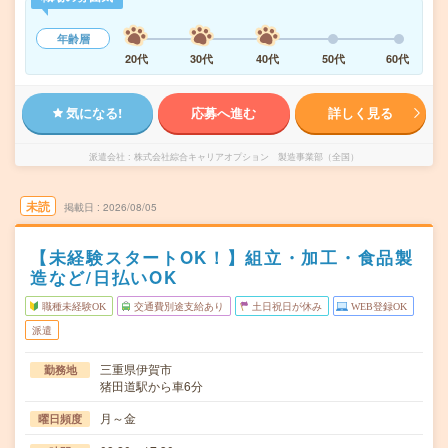
年齢層
20代
30代
40代
50代
60代
気になる!
応募へ進む
詳しく見る
派遣会社
株式会社綜合キャリアオプション 製造事業部（全国）
未読
掲載日
2026/08/05
【未経験スタートOK！】組立・加工・食品製
造など/日払いOK
職種未経験OK
交通費別途支給あり
土日祝日が休み
WEB登録OK
派遣
三重県伊賀市
勤務地
猪田道駅から車6分
月～金
曜日頻度