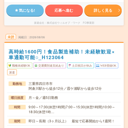
気になる!
応募へ進む
詳しく見る
派遣会社
株式会社ウィルオブ・ワーク FO事業部
未読
掲載日
2026/08/06
高時給1600円！食品製造補助！未経験歓迎×
車通勤可能○_H123064
職種未経験OK
交通費別途支給あり
土日祝日が休み
WEB登録OK
派遣
三重県四日市市
勤務地
阿倉川駅から徒歩12分／霞ケ浦駅から徒歩12分
月～金／週5日勤務
曜日頻度
9:00～17:30(休憩1時間)7:00～15:30(休憩1時間)10:00～
時間
18:30(休憩1時…
即日～長期（3ヶ月以上） 最短で応募開始から1週間！
期間