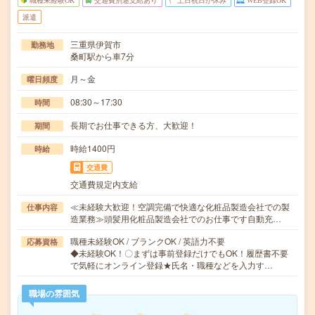
職種未経験OK
交通費別途支給あり
土日祝日が休み
WEB登録OK
派遣
三重県伊賀市
勤務地
桑町駅から車7分
月～金
曜日頻度
08:30～17:30
時間
長期でお仕事できる方、大歓迎！
期間
時給1400円
時給
交通費
交通費規定内支給
≪未経験大歓迎！空調完備で快適な化粧品製造会社での製
仕事内容
造業務≫頭髪用化粧品製造会社でのお仕事です自動充…
職種未経験OK / ブランクOK / 英語力不要
応募資格
◆未経験OK！〇まずは事前登録だけでもOK！履歴書不要
で気軽にオンライン登録★氏名・職種などを入力す…
職場の雰囲気