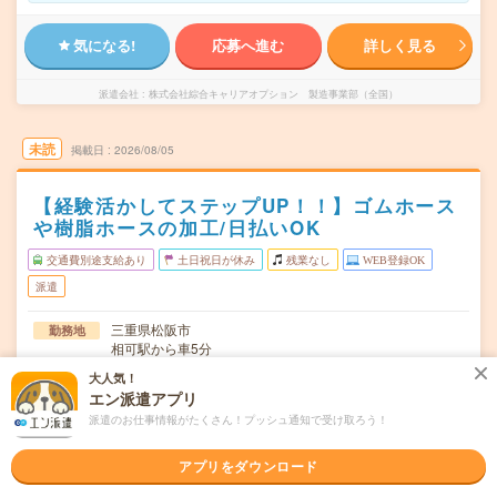
気になる!
応募へ進む
詳しく見る
派遣会社
株式会社綜合キャリアオプション 製造事業部（全国）
未読
掲載日
2026/08/05
【経験活かしてステップUP！！】ゴムホース
や樹脂ホースの加工/日払いOK
交通費別途支給あり
土日祝日が休み
残業なし
WEB登録OK
派遣
三重県松阪市
勤務地
相可駅から車5分
大人気！
月～金
曜日頻度
エン派遣アプリ
08:00～17:00
派遣のお仕事情報がたくさん！プッシュ通知で受け取ろう！
時間
長期でお仕事できる方、大歓迎！
期間
アプリをダウンロード
時給1200円
時給