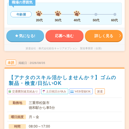
職場の雰囲気
年齢層
20代
30代
40代
50代
60代
気になる!
応募へ進む
詳しく見る
派遣会社
株式会社綜合キャリアオプション 製造事業部（全国）
未読
掲載日
2026/08/05
【アナタのスキル活かしませんか？】ゴムの
製品・検査/日払いOK
交通費別途支給あり
土日祝日が休み
WEB登録OK
派遣
三重県松阪市
勤務地
徳和駅から車5分
月～金
曜日頻度
08:00～17:00
時間