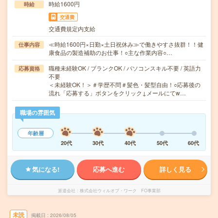
時給1600円
時給
交通費
交通費規定内支給
≪時給1600円×日勤×土日祝休み≫で働きやすさ抜群！！健
仕事内容
康食品の製造補助のお仕事！○主な作業内容○…
職種未経験OK / ブランクOK / パソコンスキル不要 / 英語力
応募資格
不要
＜未経験OK！＞＃学歴不問＃髪色・髪型自由！○応募後の
流れ「応募する」ボタンをクリック↓メールにてw…
職場の雰囲気
年齢層
20代
30代
40代
50代
60代
気になる!
応募へ進む
詳しく見る
派遣会社
株式会社ウィルオブ・ワーク FO事業部
未読
掲載日
2026/08/05