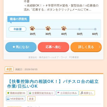
不要
＜未経験OK！＞＃学歴不問＃髪色・髪型自由！○応募後の
流れ「応募する」ボタンをクリック↓メールにてw…
職場の雰囲気
年齢層
20代
30代
40代
50代
60代
気になる!
応募へ進む
詳しく見る
派遣会社
株式会社ウィルオブ・ワーク FO事業部
未読
掲載日
2026/08/05
【扶養控除内の相談OK！】パチスロ台の組立
作業/日払いOK
職種未経験OK
交通費別途支給あり
土日祝日が休み
残業なし
WEB登録OK
派遣