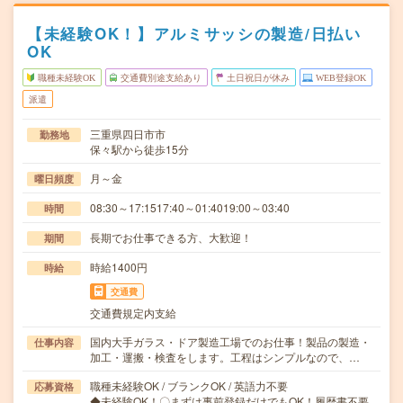
【未経験OK！】アルミサッシの製造/日払い
OK
職種未経験OK
交通費別途支給あり
土日祝日が休み
WEB登録OK
派遣
三重県四日市市
勤務地
保々駅から徒歩15分
月～金
曜日頻度
08:30～17:1517:40～01:4019:00～03:40
時間
長期でお仕事できる方、大歓迎！
期間
時給1400円
時給
交通費
交通費規定内支給
国内大手ガラス・ドア製造工場でのお仕事！製品の製造・
仕事内容
加工・運搬・検査をします。工程はシンプルなので、…
職種未経験OK / ブランクOK / 英語力不要
応募資格
◆未経験OK！〇まずは事前登録だけでもOK！履歴書不要