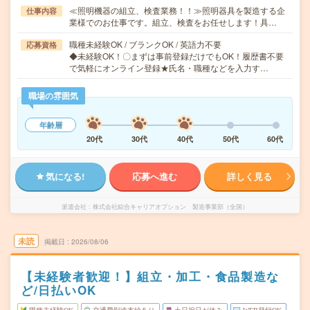
≪照明機器の組立、検査業務！！≫照明器具を製造する企
仕事内容
業様でのお仕事です。組立、検査をお任せします！具…
職種未経験OK / ブランクOK / 英語力不要
応募資格
◆未経験OK！〇まずは事前登録だけでもOK！履歴書不要
で気軽にオンライン登録★氏名・職種などを入力す…
職場の雰囲気
年齢層
20代
30代
40代
50代
60代
気になる!
応募へ進む
詳しく見る
派遣会社
株式会社綜合キャリアオプション 製造事業部（全国）
未読
掲載日
2026/08/06
【未経験者歓迎！】組立・加工・食品製造な
ど/日払いOK