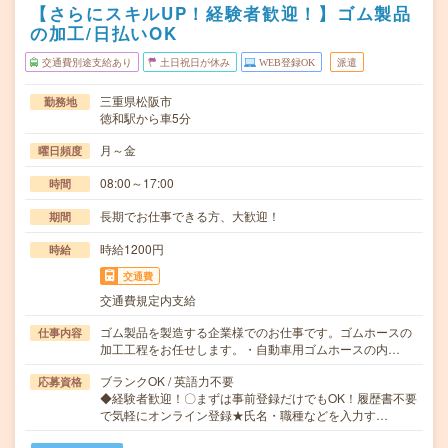
【さらにスキルUP！経験者歓迎！】ゴム製品
の加工/日払いOK
交通費別途支給あり
土日祝日が休み
WEB登録OK
派遣
三重県松阪市
勤務地
徳和駅から車5分
月～金
曜日頻度
08:00～17:00
時間
長期でお仕事できる方、大歓迎！
期間
時給1200円
時給
交通費
交通費規定内支給
ゴム製品を製造する企業様でのお仕事です。ゴムホースの
仕事内容
加工工程をお任せします。・自動車用ゴムホースの内…
ブランクOK / 英語力不要
応募資格
◆経験者歓迎！〇まずは事前登録だけでもOK！履歴書不要
で気軽にオンライン登録★氏名・職種などを入力す…