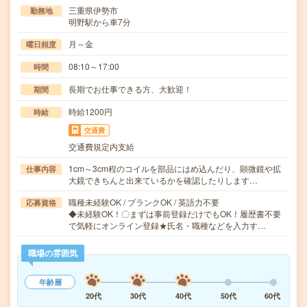
三重県伊勢市
勤務地
明野駅から車7分
月～金
曜日頻度
08:10～17:00
時間
長期でお仕事できる方、大歓迎！
期間
時給1200円
時給
交通費
交通費規定内支給
1cm～3cm程のコイルを部品にはめ込んだり、顕微鏡や拡
仕事内容
大鏡できちんと出来ているかを確認したりします…
職種未経験OK / ブランクOK / 英語力不要
応募資格
◆未経験OK！〇まずは事前登録だけでもOK！履歴書不要
で気軽にオンライン登録★氏名・職種などを入力す…
職場の雰囲気
年齢層
20代
30代
40代
50代
60代