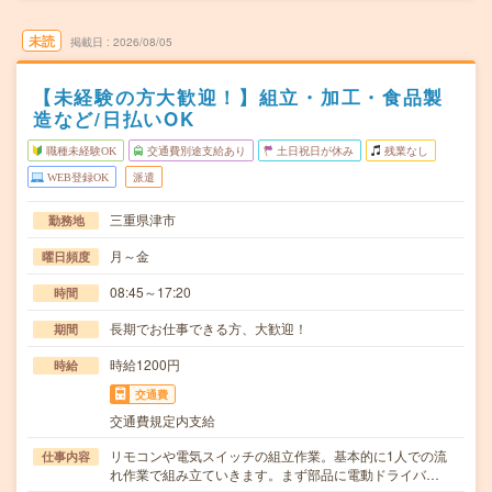
未読
掲載日
2026/08/05
【未経験の方大歓迎！】組立・加工・食品製
造など/日払いOK
職種未経験OK
交通費別途支給あり
土日祝日が休み
残業なし
WEB登録OK
派遣
三重県津市
勤務地
月～金
曜日頻度
08:45～17:20
時間
長期でお仕事できる方、大歓迎！
期間
時給1200円
時給
交通費
交通費規定内支給
リモコンや電気スイッチの組立作業。基本的に1人での流
仕事内容
れ作業で組み立ていきます。まず部品に電動ドライバ…