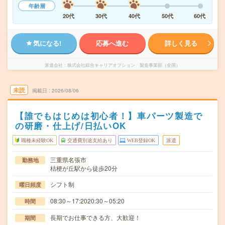
年齢層
20代
30代
40代
50代
60代
気になる!
応募へ進む
詳しく見る
派遣会社
株式会社綜合キャリアオプション 製造事業部（全国）
未読
掲載日
2026/08/06
【誰でもはじめは初心者！】車パーツ製造で
の研磨・仕上げ/日払いOK
職種未経験OK
交通費別途支給あり
WEB登録OK
派遣
三重県名張市
勤務地
桔梗が丘駅から徒歩20分
シフト制
曜日頻度
08:30～17:2020:30～05:20
時間
長期でお仕事できる方、大歓迎！
期間