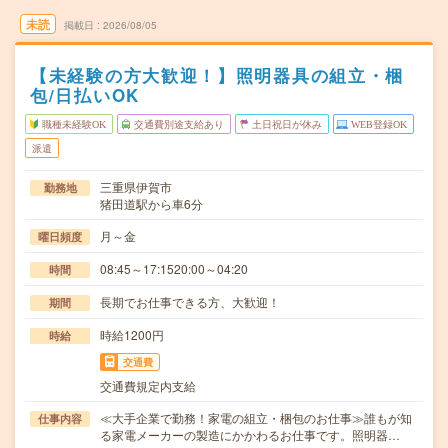
未読
掲載日
2026/08/05
【未経験の方大歓迎！】照明器具の組立・梱
包/日払いOK
職種未経験OK
交通費別途支給あり
土日祝日が休み
WEB登録OK
派遣
三重県伊賀市
勤務地
猪田道駅から車6分
月～金
曜日頻度
08:45～17:1520:00～04:20
時間
長期でお仕事できる方、大歓迎！
期間
時給1200円
時給
交通費
交通費規定内支給
≪大手企業で勤務！家電の組立・梱包のお仕事≫誰もが知
仕事内容
る家電メーカーの製造にかかわるお仕事です。照明器…