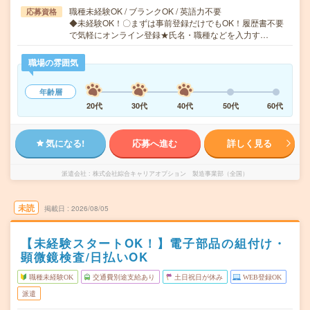
職種未経験OK / ブランクOK / 英語力不要
応募資格
◆未経験OK！〇まずは事前登録だけでもOK！履歴書不要
で気軽にオンライン登録★氏名・職種などを入力す…
職場の雰囲気
年齢層
20代
30代
40代
50代
60代
気になる!
応募へ進む
詳しく見る
派遣会社
株式会社綜合キャリアオプション 製造事業部（全国）
未読
掲載日
2026/08/05
【未経験スタートOK！】電子部品の組付け・
顕微鏡検査/日払いOK
職種未経験OK
交通費別途支給あり
土日祝日が休み
WEB登録OK
派遣