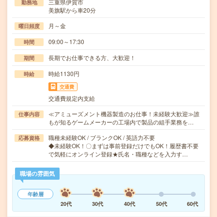
三重県伊賀市
勤務地
美旗駅から車20分
月～金
曜日頻度
09:00～17:30
時間
長期でお仕事できる方、大歓迎！
期間
時給1130円
時給
交通費
交通費規定内支給
≪アミューズメント機器製造のお仕事！未経験大歓迎≫誰
仕事内容
もが知るゲームメーカーの工場内で製品の組手業務を…
職種未経験OK / ブランクOK / 英語力不要
応募資格
◆未経験OK！〇まずは事前登録だけでもOK！履歴書不要
で気軽にオンライン登録★氏名・職種などを入力す…
職場の雰囲気
年齢層
20代
30代
40代
50代
60代