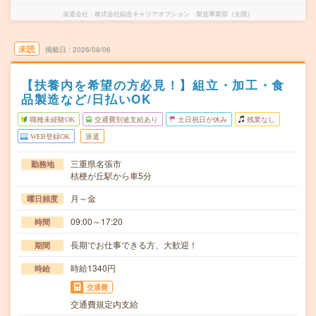
派遣会社
株式会社綜合キャリアオプション 製造事業部（全国）
未読
掲載日
2026/08/06
【扶養内を希望の方必見！】組立・加工・食
品製造など/日払いOK
職種未経験OK
交通費別途支給あり
土日祝日が休み
残業なし
WEB登録OK
派遣
三重県名張市
勤務地
桔梗が丘駅から車5分
月～金
曜日頻度
09:00～17:20
時間
長期でお仕事できる方、大歓迎！
期間
時給1340円
時給
交通費
交通費規定内支給