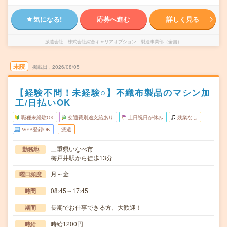
気になる!
応募へ進む
詳しく見る
派遣会社
株式会社綜合キャリアオプション 製造事業部（全国）
未読
掲載日
2026/08/05
【経験不問！未経験○】不織布製品のマシン加
工/日払いOK
職種未経験OK
交通費別途支給あり
土日祝日が休み
残業なし
WEB登録OK
派遣
三重県いなべ市
勤務地
梅戸井駅から徒歩13分
月～金
曜日頻度
08:45～17:45
時間
長期でお仕事できる方、大歓迎！
期間
時給1200円
時給