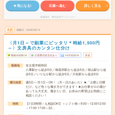
気になる!
応募へ進む
詳しく見る
派遣会社
株式会社アンフィニー
未読
掲載日
2026/08/10
〈月1日～で副業にピッタリ＊時給1,500円
～〉文房具のカンタン仕分け
職種未経験OK
交通費別途支給あり
WEB登録OK
派遣
名古屋市昭和区
勤務地
八事駅から徒歩5分／御器所駅から徒歩5分／桜山駅から徒
歩5分／いりなか駅から徒歩5分／川名駅から徒歩5分
週0日～/月1日～OK！（月～日のあいだ）★「土曜と日曜
曜日頻度
だけ」など色々な働き方ができます！★お仕事ゼロの週が
あっても大丈夫。働きたい日、お休みの希望はお気軽にご
相談ください！
【1日3時間～も相談OK!】＜シフト例＞9:00～12:0012:00
時間
～17:00 17:00～22…