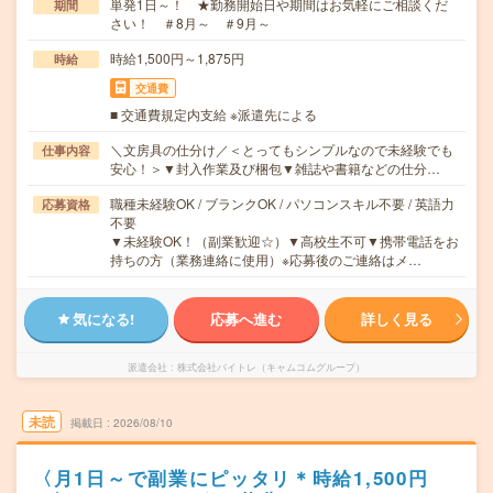
単発1日～！ ★勤務開始日や期間はお気軽にご相談くだ
期間
さい！ ＃8月～ ＃9月～
時給1,500円～1,875円
時給
交通費
■ 交通費規定内支給 ※派遣先による
＼文房具の仕分け／＜とってもシンプルなので未経験でも
仕事内容
安心！＞▼封入作業及び梱包▼雑誌や書籍などの仕分…
職種未経験OK / ブランクOK / パソコンスキル不要 / 英語力
応募資格
不要
▼未経験OK！（副業歓迎☆）▼高校生不可▼携帯電話をお
持ちの方（業務連絡に使用）※応募後のご連絡はメ…
気になる!
応募へ進む
詳しく見る
派遣会社
株式会社バイトレ（キャムコムグループ）
未読
掲載日
2026/08/10
〈月1日～で副業にピッタリ＊時給1,500円