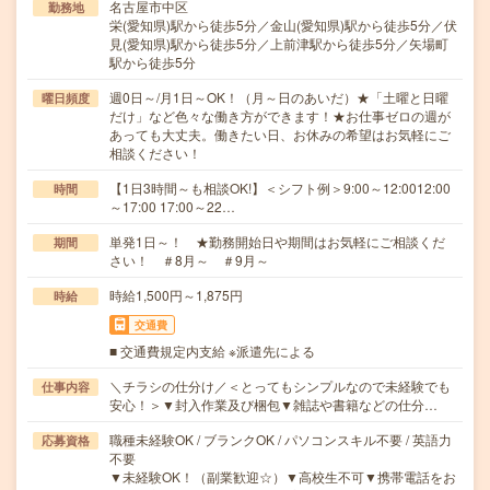
名古屋市中区
勤務地
栄(愛知県)駅から徒歩5分／金山(愛知県)駅から徒歩5分／伏
見(愛知県)駅から徒歩5分／上前津駅から徒歩5分／矢場町
駅から徒歩5分
週0日～/月1日～OK！（月～日のあいだ）★「土曜と日曜
曜日頻度
だけ」など色々な働き方ができます！★お仕事ゼロの週が
あっても大丈夫。働きたい日、お休みの希望はお気軽にご
相談ください！
【1日3時間～も相談OK!】＜シフト例＞9:00～12:0012:00
時間
～17:00 17:00～22…
単発1日～！ ★勤務開始日や期間はお気軽にご相談くだ
期間
さい！ ＃8月～ ＃9月～
時給1,500円～1,875円
時給
交通費
■ 交通費規定内支給 ※派遣先による
＼チラシの仕分け／＜とってもシンプルなので未経験でも
仕事内容
安心！＞▼封入作業及び梱包▼雑誌や書籍などの仕分…
職種未経験OK / ブランクOK / パソコンスキル不要 / 英語力
応募資格
不要
▼未経験OK！（副業歓迎☆）▼高校生不可▼携帯電話をお