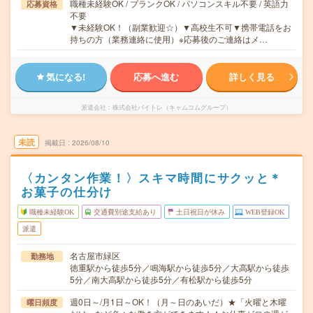
職種未経験OK / ブランクOK / パソコンスキル不要 / 英語力
応募資格
不要
▼未経験OK！（副業歓迎☆）▼高校生不可▼携帯電話をお
持ちの方（業務連絡に使用）※応募後のご連絡はメ…
気になる!
応募へ進む
詳しく見る
派遣会社
株式会社バイトレ（キャムコムグループ）
未読
掲載日
2026/08/10
〈カンタン作業！〉スキマ時間にサクッと＊
お菓子の仕分け
職種未経験OK
交通費別途支給あり
土日祝日が休み
WEB登録OK
派遣
名古屋市緑区
勤務地
徳重駅から徒歩5分／鳴海駅から徒歩5分／大高駅から徒歩
5分／南大高駅から徒歩5分／有松駅から徒歩5分
週0日～/月1日～OK！（月～日のあいだ）★「火曜と木曜
曜日頻度