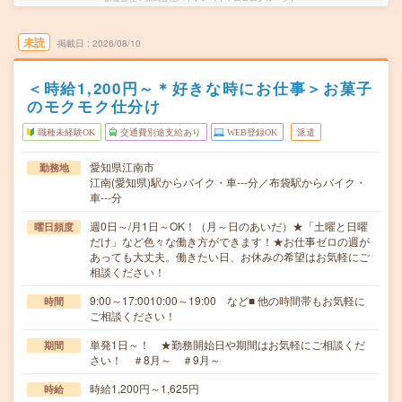
未読
掲載日
2026/08/10
＜時給1,200円～＊好きな時にお仕事＞お菓子
のモクモク仕分け
職種未経験OK
交通費別途支給あり
WEB登録OK
派遣
愛知県江南市
勤務地
江南(愛知県)駅からバイク・車---分／布袋駅からバイク・
車---分
週0日～/月1日～OK！（月～日のあいだ）★「土曜と日曜
曜日頻度
だけ」など色々な働き方ができます！★お仕事ゼロの週が
あっても大丈夫。働きたい日、お休みの希望はお気軽にご
相談ください！
9:00～17:0010:00～19:00 など■ 他の時間帯もお気軽に
時間
ご相談ください！
単発1日～！ ★勤務開始日や期間はお気軽にご相談くだ
期間
さい！ ＃8月～ ＃9月～
時給1,200円～1,625円
時給