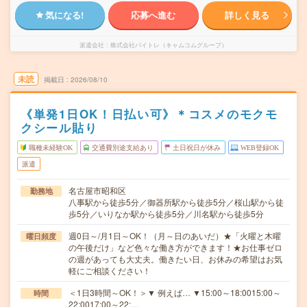
気になる!
応募へ進む
詳しく見る
派遣会社
株式会社バイトレ（キャムコムグループ）
未読
掲載日
2026/08/10
《単発1日OK！日払い可》＊コスメのモクモ
クシール貼り
職種未経験OK
交通費別途支給あり
土日祝日が休み
WEB登録OK
派遣
名古屋市昭和区
勤務地
八事駅から徒歩5分／御器所駅から徒歩5分／桜山駅から徒
歩5分／いりなか駅から徒歩5分／川名駅から徒歩5分
週0日～/月1日～OK！（月～日のあいだ）★「火曜と木曜
曜日頻度
の午後だけ」など色々な働き方ができます！★お仕事ゼロ
の週があっても大丈夫。働きたい日、お休みの希望はお気
軽にご相談ください！
＜1日3時間～OK！＞▼ 例えば… ▼15:00～18:0015:00～
時間
22:0017:00～22:…