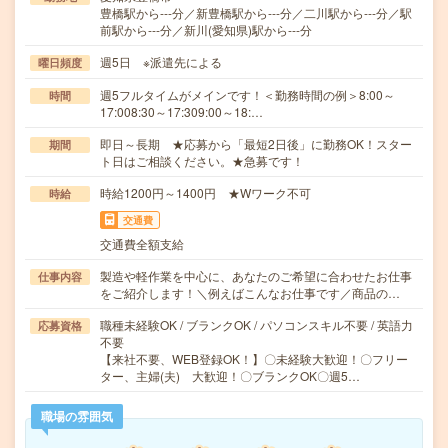
豊橋駅から---分／新豊橋駅から---分／二川駅から---分／駅
前駅から---分／新川(愛知県)駅から---分
週5日 ※派遣先による
曜日頻度
週5フルタイムがメインです！＜勤務時間の例＞8:00～
時間
17:008:30～17:309:00～18:…
即日～長期 ★応募から「最短2日後」に勤務OK！スター
期間
ト日はご相談ください。★急募です！
時給1200円～1400円 ★Wワーク不可
時給
交通費
交通費全額支給
製造や軽作業を中心に、あなたのご希望に合わせたお仕事
仕事内容
をご紹介します！＼例えばこんなお仕事です／商品の…
職種未経験OK / ブランクOK / パソコンスキル不要 / 英語力
応募資格
不要
【来社不要、WEB登録OK！】〇未経験大歓迎！〇フリー
ター、主婦(夫) 大歓迎！〇ブランクOK〇週5…
職場の雰囲気