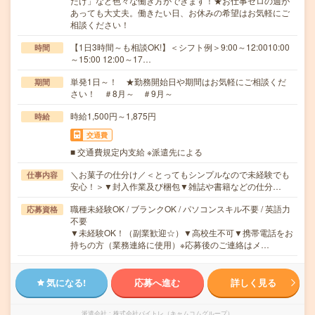
だけ」など色々な働き方ができます！★お仕事ゼロの週が
あっても大丈夫。働きたい日、お休みの希望はお気軽にご
相談ください！
【1日3時間～も相談OK!】＜シフト例＞9:00～12:0010:00
時間
～15:00 12:00～17…
単発1日～！ ★勤務開始日や期間はお気軽にご相談くだ
期間
さい！ ＃8月～ ＃9月～
時給1,500円～1,875円
時給
交通費
■ 交通費規定内支給 ※派遣先による
＼お菓子の仕分け／＜とってもシンプルなので未経験でも
仕事内容
安心！＞▼封入作業及び梱包▼雑誌や書籍などの仕分…
職種未経験OK / ブランクOK / パソコンスキル不要 / 英語力
応募資格
不要
▼未経験OK！（副業歓迎☆）▼高校生不可▼携帯電話をお
持ちの方（業務連絡に使用）※応募後のご連絡はメ…
気になる!
応募へ進む
詳しく見る
派遣会社
株式会社バイトレ（キャムコムグループ）