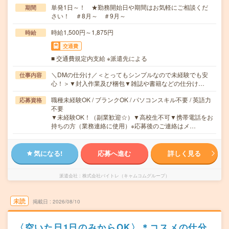
単発1日～！ ★勤務開始日や期間はお気軽にご相談くだ
期間
さい！ ＃8月～ ＃9月～
時給1,500円～1,875円
時給
交通費
■ 交通費規定内支給 ※派遣先による
＼DMの仕分け／＜とってもシンプルなので未経験でも安
仕事内容
心！＞▼封入作業及び梱包▼雑誌や書籍などの仕分け…
職種未経験OK / ブランクOK / パソコンスキル不要 / 英語力
応募資格
不要
▼未経験OK！（副業歓迎☆）▼高校生不可▼携帯電話をお
持ちの方（業務連絡に使用）※応募後のご連絡はメ…
気になる!
応募へ進む
詳しく見る
派遣会社
株式会社バイトレ（キャムコムグループ）
未読
掲載日
2026/08/10
〈空いた日1日のみからOK〉＊コスメの仕分