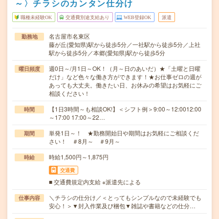
～〉チラシのカンタン仕分け
職種未経験OK
交通費別途支給あり
WEB登録OK
派遣
名古屋市名東区
勤務地
藤が丘(愛知県)駅から徒歩5分／一社駅から徒歩5分／上社
駅から徒歩5分／本郷(愛知県)駅から徒歩5分
週0日～/月1日～OK！（月～日のあいだ）★「土曜と日曜
曜日頻度
だけ」など色々な働き方ができます！★お仕事ゼロの週が
あっても大丈夫。働きたい日、お休みの希望はお気軽にご
相談ください！
【1日3時間～も相談OK!】＜シフト例＞9:00～12:0012:00
時間
～17:00 17:00～22…
単発1日～！ ★勤務開始日や期間はお気軽にご相談くだ
期間
さい！ ＃8月～ ＃9月～
時給1,500円～1,875円
時給
交通費
■ 交通費規定内支給 ※派遣先による
＼チラシの仕分け／＜とってもシンプルなので未経験でも
仕事内容
安心！＞▼封入作業及び梱包▼雑誌や書籍などの仕分…