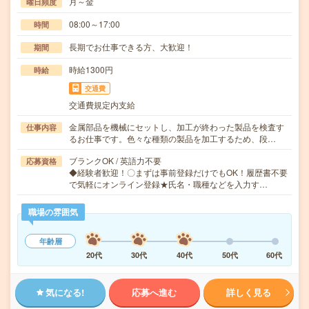
月～金
曜日頻度
08:00～17:00
時間
長期でお仕事できる方、大歓迎！
期間
時給1300円
時給
交通費
交通費規定内支給
金属部品を機械にセットし、加工が終わった製品を検査す
仕事内容
るお仕事です。色々な種類の製品を加工するため、段…
ブランクOK / 英語力不要
応募資格
◆経験者歓迎！〇まずは事前登録だけでもOK！履歴書不要
で気軽にオンライン登録★氏名・職種などを入力す…
職場の雰囲気
年齢層
20代
30代
40代
50代
60代
気になる!
応募へ進む
詳しく見る