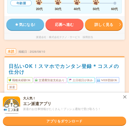
年齢層
20代
30代
40代
50代
60代
気になる!
応募へ進む
詳しく見る
派遣会社
株式会社テクノ・サービス 採用担当
未読
掲載日
2026/08/10
日払いOK！スマホでカンタン登録＊コスメの
仕分け
職種未経験OK
交通費別途支給あり
土日祝日が休み
WEB登録OK
派遣
愛知県北名古屋市
大人気！
勤務地
エン派遣アプリ
西春駅から徒歩5分／徳重・名古屋芸大駅から徒歩5分
派遣のお仕事情報がたくさん！プッシュ通知で受け取ろう！
単発1日のみ～OK！
曜日頻度
アプリをダウンロード
＜1日3時間～OK！＞▼ 例えば… ▼15:00～18:0015:00～
時間
22:0017:00～22:…