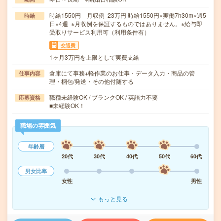
時給1550円 月収例 23万円 時給1550円×実働7h30m×週5
時給
日×4週 ※月収例を保証するものではありません。※給与即
受取りサービス利用可（利用条件有）
交通費
1ヶ月3万円を上限として実費支給
倉庫にて事務+軽作業のお仕事・データ入力・商品の管
仕事内容
理・梱包/発送・その他付随する
職種未経験OK / ブランクOK / 英語力不要
応募資格
■未経験OK！
職場の雰囲気
年齢層
20代
30代
40代
50代
60代
男女比率
女性
男性
もっと見る