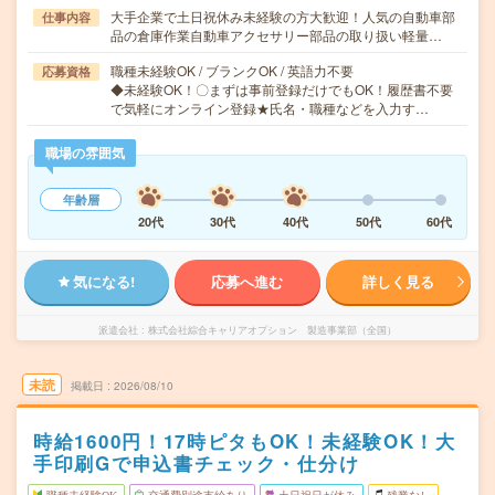
大手企業で土日祝休み未経験の方大歓迎！人気の自動車部
仕事内容
品の倉庫作業自動車アクセサリー部品の取り扱い軽量…
職種未経験OK / ブランクOK / 英語力不要
応募資格
◆未経験OK！〇まずは事前登録だけでもOK！履歴書不要
で気軽にオンライン登録★氏名・職種などを入力す…
職場の雰囲気
年齢層
20代
30代
40代
50代
60代
気になる!
応募へ進む
詳しく見る
派遣会社
株式会社綜合キャリアオプション 製造事業部（全国）
未読
掲載日
2026/08/10
時給1600円！17時ピタもOK！未経験OK！大
手印刷Gで申込書チェック・仕分け