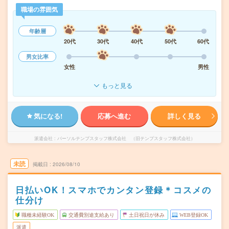
職場の雰囲気
年齢層
20代
30代
40代
50代
60代
男女比率
女性
男性
もっと見る
気になる!
応募へ進む
詳しく見る
派遣会社
パーソルテンプスタッフ株式会社 （旧テンプスタッフ株式会社）
未読
掲載日
2026/08/10
日払いOK！スマホでカンタン登録＊コスメの
仕分け
職種未経験OK
交通費別途支給あり
土日祝日が休み
WEB登録OK
派遣