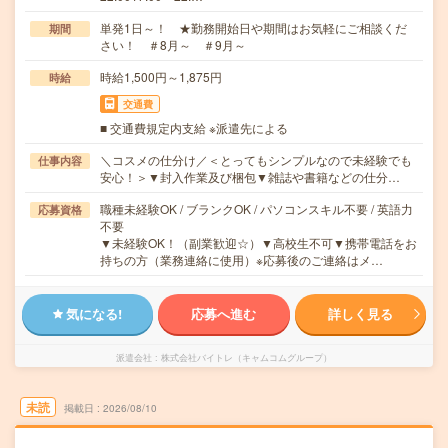
単発1日～！ ★勤務開始日や期間はお気軽にご相談くだ
期間
さい！ ＃8月～ ＃9月～
時給1,500円～1,875円
時給
交通費
■ 交通費規定内支給 ※派遣先による
＼コスメの仕分け／＜とってもシンプルなので未経験でも
仕事内容
安心！＞▼封入作業及び梱包▼雑誌や書籍などの仕分…
職種未経験OK / ブランクOK / パソコンスキル不要 / 英語力
応募資格
不要
▼未経験OK！（副業歓迎☆）▼高校生不可▼携帯電話をお
持ちの方（業務連絡に使用）※応募後のご連絡はメ…
気になる!
応募へ進む
詳しく見る
派遣会社
株式会社バイトレ（キャムコムグループ）
未読
掲載日
2026/08/10