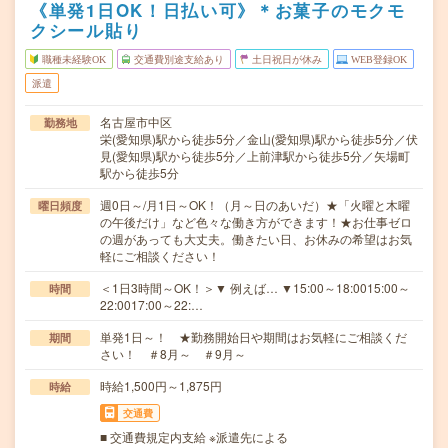
《単発1日OK！日払い可》＊お菓子のモクモ
クシール貼り
職種未経験OK
交通費別途支給あり
土日祝日が休み
WEB登録OK
派遣
名古屋市中区
勤務地
栄(愛知県)駅から徒歩5分／金山(愛知県)駅から徒歩5分／伏
見(愛知県)駅から徒歩5分／上前津駅から徒歩5分／矢場町
駅から徒歩5分
週0日～/月1日～OK！（月～日のあいだ）★「火曜と木曜
曜日頻度
の午後だけ」など色々な働き方ができます！★お仕事ゼロ
の週があっても大丈夫。働きたい日、お休みの希望はお気
軽にご相談ください！
＜1日3時間～OK！＞▼ 例えば… ▼15:00～18:0015:00～
時間
22:0017:00～22:…
単発1日～！ ★勤務開始日や期間はお気軽にご相談くだ
期間
さい！ ＃8月～ ＃9月～
時給1,500円～1,875円
時給
交通費
■ 交通費規定内支給 ※派遣先による