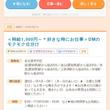
気になる!
応募へ進む
詳しく見る
派遣会社
株式会社リクルートスタッフィング
未読
掲載日
2026/08/10
＜時給1,500円～＊好きな時にお仕事＞DMの
モクモク仕分け
職種未経験OK
交通費別途支給あり
WEB登録OK
派遣
名古屋市中区
勤務地
栄(愛知県)駅から徒歩5分／金山(愛知県)駅から徒歩5分／伏
見(愛知県)駅から徒歩5分／上前津駅から徒歩5分／矢場町
駅から徒歩5分
週0日～/月1日～OK！（月～日のあいだ）★「土曜と日曜
曜日頻度
だけ」など色々な働き方ができます！★お仕事ゼロの週が
あっても大丈夫。働きたい日、お休みの希望はお気軽にご
相談ください！
9:00～17:0010:00～19:00 など■ 他の時間帯もお気軽に
時間
ご相談ください！