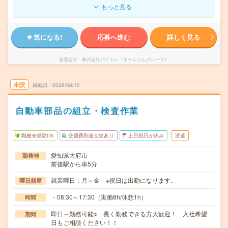
もっと見る
気になる!
応募へ進む
詳しく見る
派遣会社
株式会社バイトレ（キャムコムグループ）
未読
掲載日
2026/08/10
自動車部品の組立・検査作業
職種未経験OK
交通費別途支給あり
土日祝日が休み
派遣
愛知県大府市
勤務地
前後駅から車5分
就業曜日：月～金 ※祝日は出勤になります。
曜日頻度
・08:30～17:30（実働8h/休憩1h）
時間
即日～勤務可能○ 長く勤務できる方大歓迎！ 入社希望
期間
日もご相談ください！！