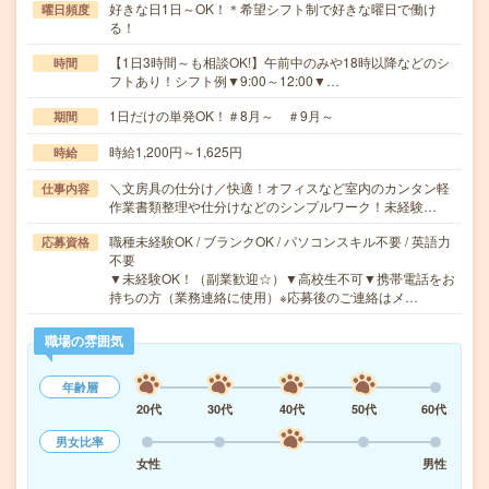
好きな日1日～OK！＊希望シフト制で好きな曜日で働け
曜日頻度
る！
【1日3時間～も相談OK!】午前中のみや18時以降などのシ
時間
フトあり！シフト例▼9:00～12:00▼…
1日だけの単発OK！＃8月～ ＃9月～
期間
時給1,200円～1,625円
時給
＼文房具の仕分け／快適！オフィスなど室内のカンタン軽
仕事内容
作業書類整理や仕分けなどのシンプルワーク！未経験…
職種未経験OK / ブランクOK / パソコンスキル不要 / 英語力
応募資格
不要
▼未経験OK！（副業歓迎☆）▼高校生不可▼携帯電話をお
持ちの方（業務連絡に使用）※応募後のご連絡はメ…
職場の雰囲気
年齢層
20代
30代
40代
50代
60代
男女比率
女性
男性