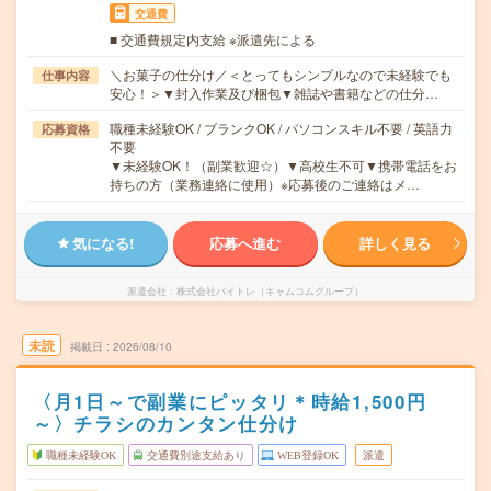
交通費
■ 交通費規定内支給 ※派遣先による
＼お菓子の仕分け／＜とってもシンプルなので未経験でも
仕事内容
安心！＞▼封入作業及び梱包▼雑誌や書籍などの仕分…
職種未経験OK / ブランクOK / パソコンスキル不要 / 英語力
応募資格
不要
▼未経験OK！（副業歓迎☆）▼高校生不可▼携帯電話をお
持ちの方（業務連絡に使用）※応募後のご連絡はメ…
気になる!
応募へ進む
詳しく見る
派遣会社
株式会社バイトレ（キャムコムグループ）
未読
掲載日
2026/08/10
〈月1日～で副業にピッタリ＊時給1,500円
～〉チラシのカンタン仕分け
職種未経験OK
交通費別途支給あり
WEB登録OK
派遣