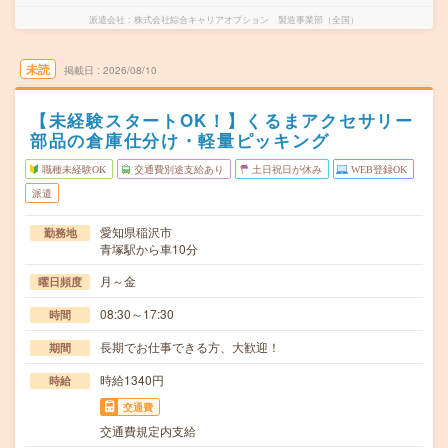
派遣会社
株式会社綜合キャリアオプション 製造事業部（全国）
未読
掲載日
2026/08/10
【未経験スタートOK！】くるまアクセサリー
部品の倉庫仕分け・軽量ピッキング
職種未経験OK
交通費別途支給あり
土日祝日が休み
WEB登録OK
派遣
愛知県稲沢市
勤務地
青塚駅から車10分
月～金
曜日頻度
08:30～17:30
時間
長期でお仕事できる方、大歓迎！
期間
時給1340円
時給
交通費
交通費規定内支給