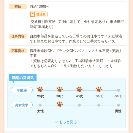
時給1300円
時給
交通費
交通費別途支給（距離に応じて、会社規定あり） 車通勤可
能(駐車場あり)
自動車部品を製造している工場でのお仕事です！未経験者
仕事内容
でも簡単なお仕事です。作業としては手のひらサイズ…
職種未経験OK / ブランクOK / パソコンスキル不要 / 英語力
応募資格
不要
・資格は必要ありません♪・工場経験者大歓迎！・未経験
でももちろんOK！・長く勤務したい方！・しっかり…
職場の雰囲気
年齢層
20代
30代
40代
50代
60代
男女比率
女性
男性
もっと見る