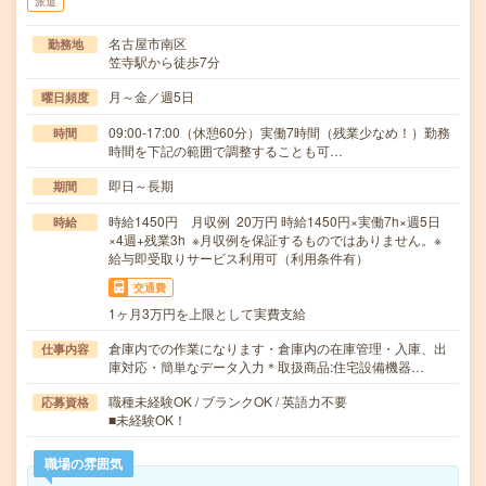
派遣
名古屋市南区
勤務地
笠寺駅から徒歩7分
月～金／週5日
曜日頻度
09:00-17:00（休憩60分）実働7時間（残業少なめ！）勤務
時間
時間を下記の範囲で調整することも可…
即日～長期
期間
時給1450円 月収例 20万円 時給1450円×実働7h×週5日
時給
×4週+残業3h ※月収例を保証するものではありません。※
給与即受取りサービス利用可（利用条件有）
交通費
1ヶ月3万円を上限として実費支給
倉庫内での作業になります・倉庫内の在庫管理・入庫、出
仕事内容
庫対応・簡単なデータ入力＊取扱商品:住宅設備機器…
職種未経験OK / ブランクOK / 英語力不要
応募資格
■未経験OK！
職場の雰囲気