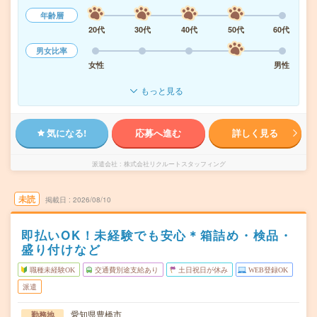
年齢層
20代
30代
40代
50代
60代
男女比率
女性
男性
もっと見る
気になる!
応募へ進む
詳しく見る
派遣会社
株式会社リクルートスタッフィング
未読
掲載日
2026/08/10
即払いOK！未経験でも安心＊箱詰め・検品・
盛り付けなど
職種未経験OK
交通費別途支給あり
土日祝日が休み
WEB登録OK
派遣
愛知県豊橋市
勤務地