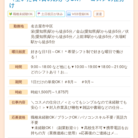
け
職種未経験OK
土日祝日が休み
WEB登録OK
派遣
名古屋市中区
勤務地
栄(愛知県)駅から徒歩5分／金山(愛知県)駅から徒歩5分／伏
見(愛知県)駅から徒歩5分／上前津駅から徒歩5分／矢場町
駅から徒歩5分
好きな日1日～OK！＊希望シフト制で好きな曜日で働け
曜日頻度
る！
9:00～18:00 など他にも▼10:00～19:00▼18:00～21:00な
時間
どのシフトあり！お…
1日だけの単発OK！＃8月～ ＃9月～
期間
時給1,500円～1,875円
時給
＼コスメの仕分け／＜とってもシンプルなので未経験でも
仕事内容
安心！＞▼封入作業及び梱包▼雑誌や書籍などの仕分…
職種未経験OK / ブランクOK / パソコンスキル不要 / 英語力
応募資格
不要
▼未経験OK！（副業歓迎☆）▼高校生不可▼携帯電話をお
持ちの方（業務連絡に使用）※応募後のご連絡はメ…