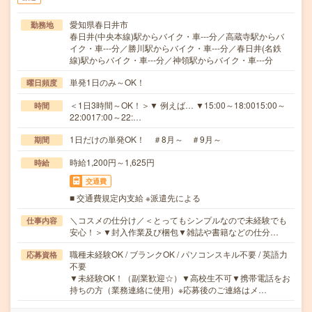
愛知県春日井市
勤務地
春日井(中央本線)駅からバイク・車---分／高蔵寺駅からバ
イク・車---分／勝川駅からバイク・車---分／春日井(名鉄
線)駅からバイク・車---分／神領駅からバイク・車---分
単発1日のみ～OK！
曜日頻度
＜1日3時間～OK！＞▼ 例えば… ▼15:00～18:0015:00～
時間
22:0017:00～22:…
1日だけの単発OK！ ＃8月～ ＃9月～
期間
時給1,200円～1,625円
時給
交通費
■ 交通費規定内支給 ※派遣先による
＼コスメの仕分け／＜とってもシンプルなので未経験でも
仕事内容
安心！＞▼封入作業及び梱包▼雑誌や書籍などの仕分…
職種未経験OK / ブランクOK / パソコンスキル不要 / 英語力
応募資格
不要
▼未経験OK！（副業歓迎☆）▼高校生不可▼携帯電話をお
持ちの方（業務連絡に使用）※応募後のご連絡はメ…