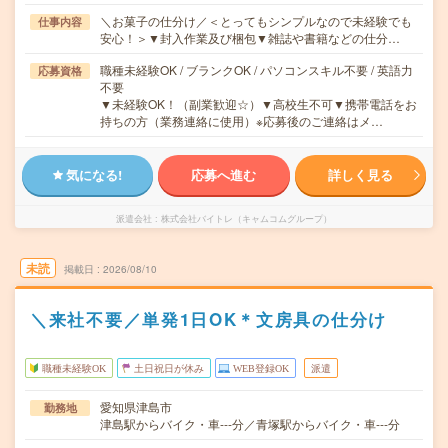
＼お菓子の仕分け／＜とってもシンプルなので未経験でも
仕事内容
安心！＞▼封入作業及び梱包▼雑誌や書籍などの仕分…
職種未経験OK / ブランクOK / パソコンスキル不要 / 英語力
応募資格
不要
▼未経験OK！（副業歓迎☆）▼高校生不可▼携帯電話をお
持ちの方（業務連絡に使用）※応募後のご連絡はメ…
気になる!
応募へ進む
詳しく見る
派遣会社
株式会社バイトレ（キャムコムグループ）
未読
掲載日
2026/08/10
＼来社不要／単発1日OK＊文房具の仕分け
職種未経験OK
土日祝日が休み
WEB登録OK
派遣
愛知県津島市
勤務地
津島駅からバイク・車---分／青塚駅からバイク・車---分