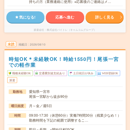
持ちの方（業務連絡に使用）※応募後のご連絡はメ…
気になる!
応募へ進む
詳しく見る
派遣会社
株式会社バイトレ（キャムコムグループ）
未読
掲載日
2026/08/10
時短OK＊未経験OK！時給1550円！尾張一宮
での軽作業
職種未経験OK
交通費別途支給あり
土日祝日が休み
WEB登録OK
派遣
愛知県一宮市
勤務地
尾張一宮駅から徒歩90分
月～金／週5日
曜日頻度
09:00-17:30（休憩60分）実働7時間30分（残業少なめ！）
時間
勤務時間を下記の範囲で調整するこ…
即日～長期 ※開始日相談OK
期間