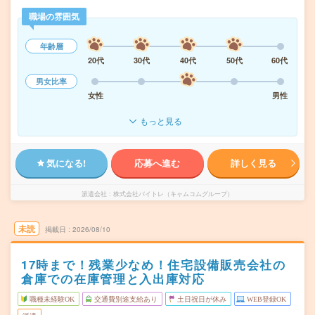
職場の雰囲気
年齢層
20代
30代
40代
50代
60代
男女比率
女性
男性
もっと見る
気になる!
応募へ進む
詳しく見る
派遣会社
株式会社バイトレ（キャムコムグループ）
未読
掲載日
2026/08/10
17時まで！残業少なめ！住宅設備販売会社の
倉庫での在庫管理と入出庫対応
職種未経験OK
交通費別途支給あり
土日祝日が休み
WEB登録OK