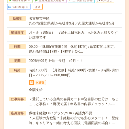
職種未経験OK
交通費別途支給あり
土日祝日が休み
残業なし
WEB登録OK
派遣
名古屋市中区
勤務地
丸の内(愛知県)駅から徒歩3分／久屋大通駅から徒歩5分
月～金（週5日） ※完全土日祝休み ※お休みも取りやす
曜日頻度
い環境です
09:00～18:00(実働8時間 休憩1時間)※始業時間は固定、
時間
終わる時間は17時・17時半もOK…
2026年09月上旬～長期 ※9月～！
期間
時給1600円 【月収例】時給1600円×実働7～8時間×月21
時給
日＝2335,200～268,800円
交通費
全額支給
＜受託している企業の会員カード申込書類の仕分け＋ちょ
仕事内容
こっと事務＞＊郵便で届く申込書の内容チェック＊ル…
職種未経験OK / ブランクOK / 英語力不要
応募資格
＊未経験の方歓迎＊未経験の方でも安心スタート！・登録
時、キャリアを一緒に考える面談（電話面談の場合）…