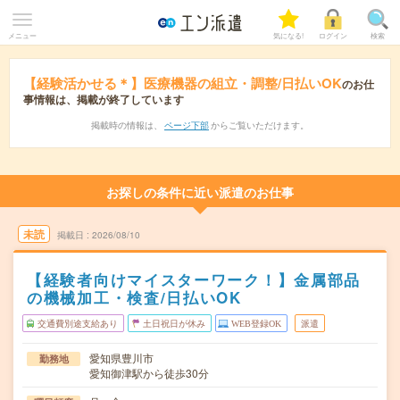
メニュー
気になる!
ログイン
検索
【経験活かせる＊】医療機器の組立・調整/日払いOK
のお仕
事情報は、掲載が終了しています
掲載時の情報は、
ページ下部
からご覧いただけます。
お探しの条件に近い派遣のお仕事
未読
掲載日
2026/08/10
【経験者向けマイスターワーク！】金属部品
の機械加工・検査/日払いOK
交通費別途支給あり
土日祝日が休み
WEB登録OK
派遣
愛知県豊川市
勤務地
愛知御津駅から徒歩30分