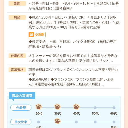
＜急募＞即日～長期 ※8月～9月～10月～も相談OK！応募
期間
から最短即日には選考案内♪
◆時給1,700円＊日払い・週払いOK ＊昇給あり♪【月収
時給
例】 約263,500円（時給1,700円 × 実働7.75h × 20日）＼残
業する月は月28万～30万円も可／※備考に記載
交通費
◆規定支給 ＊車、自転車、バイク通勤OK （無料の専用
駐車場・駐輪場あり）
大手メーカーの製品を扱うお仕事です！換気扇など身近な
仕事内容
ものを扱います○【部品の準備】使う部品をササッと…
職種未経験OK / ブランクOK / パソコンスキル不要 / 英語力
応募資格
不要
◆未経験OK！◆ブランクOK（ブランク期間は問いませ
ん）#履歴書不要#来社不要#WEB登録OK#電話…
職場の雰囲気
年齢層
20代
30代
40代
50代
60代
男女比率
女性
男性