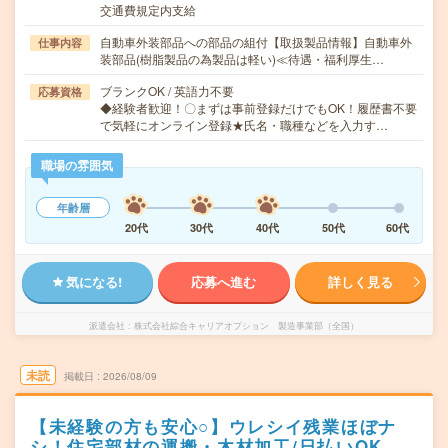
交通費規定内支給
自動車外装部品への部品の組付【取扱製品情報】自動車外
仕事内容
装部品(樹脂製品の為製品は軽い)≪待遇・福利厚生…
ブランクOK / 英語力不要
応募資格
◆経験者歓迎！〇まずは事前登録だけでもOK！履歴書不要
で気軽にオンライン登録★氏名・職種などを入力す…
職場の雰囲気
年齢層
20代
30代
40代
50代
60代
気になる!
応募へ進む
詳しく見る
派遣会社
株式会社綜合キャリアオプション 製造事業部（全国）
未読
掲載日
2026/08/09
【未経験の方も安心○】ウレシイ残業ほぼナ
シ！住宅部材の運搬・木材加工/日払いOK