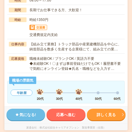
時間
長期でお仕事できる方、大歓迎！
期間
時給1350円
時給
交通費
交通費規定内支給
【組み立て業務】トラック部品や産業建機部品を中心に、
仕事内容
鋳造部品を数多く生産する企業様にて、組み立ての業…
職種未経験OK / ブランクOK / 英語力不要
応募資格
◆未経験OK！〇まずは事前登録だけでもOK！履歴書不要
で気軽にオンライン登録★氏名・職種などを入力す…
職場の雰囲気
年齢層
20代
30代
40代
50代
60代
気になる!
応募へ進む
詳しく見る
派遣会社
株式会社綜合キャリアオプション 製造事業部（全国）