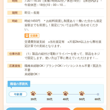
7:30～16:30（実働7時間32分／休憩78分）【休憩内訳】・
時間
午前休憩：18分(10：00～10…
即日～長期
期間
時給1450円 ＊お給料前渡し制度あり！働いた分から規定
時給
金額までを前渡し！規定についてはお問い合わせくださ
い。
交通費
交通費別途支給 ※当社規定有 ※片道2km以上から弊社規
定計算での支給となります。
（1）製品の組付け電動ドライバーを使って、部品をネジ
仕事内容
で固定します。使い方は丁寧に教えていただけます！…
職種未経験OK / ブランクOK / パソコンスキル不要 / 英語力
応募資格
不要
未経験OK！
職場の雰囲気
年齢層
20代
30代
40代
50代
60代