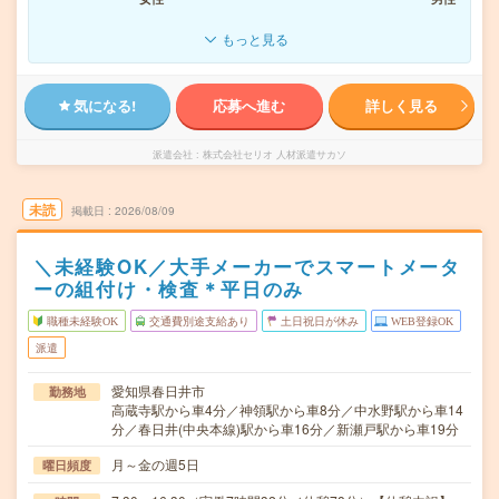
もっと見る
気になる!
応募へ進む
詳しく見る
派遣会社
株式会社セリオ 人材派遣サカソ
未読
掲載日
2026/08/09
＼未経験OK／大手メーカーでスマートメータ
ーの組付け・検査＊平日のみ
職種未経験OK
交通費別途支給あり
土日祝日が休み
WEB登録OK
派遣
愛知県春日井市
勤務地
高蔵寺駅から車4分／神領駅から車8分／中水野駅から車14
分／春日井(中央本線)駅から車16分／新瀬戸駅から車19分
月～金の週5日
曜日頻度