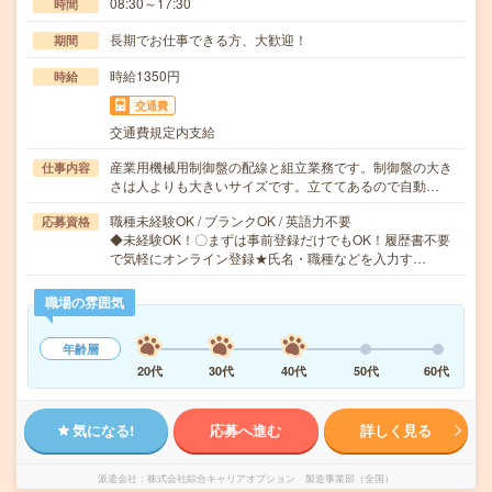
08:30～17:30
時間
長期でお仕事できる方、大歓迎！
期間
時給1350円
時給
交通費
交通費規定内支給
産業用機械用制御盤の配線と組立業務です。制御盤の大き
仕事内容
さは人よりも大きいサイズです。立ててあるので自動…
職種未経験OK / ブランクOK / 英語力不要
応募資格
◆未経験OK！〇まずは事前登録だけでもOK！履歴書不要
で気軽にオンライン登録★氏名・職種などを入力す…
職場の雰囲気
年齢層
20代
30代
40代
50代
60代
気になる!
応募へ進む
詳しく見る
派遣会社
株式会社綜合キャリアオプション 製造事業部（全国）