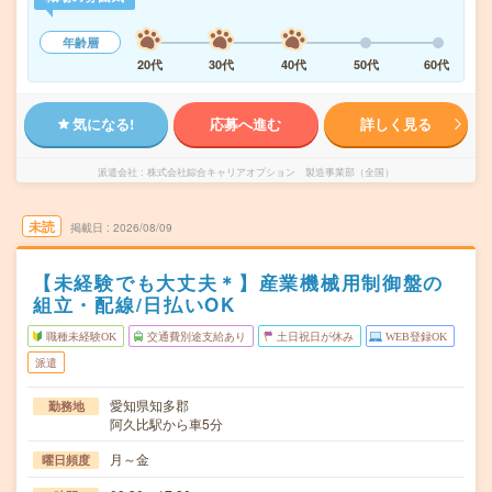
年齢層
20代
30代
40代
50代
60代
気になる!
応募へ進む
詳しく見る
派遣会社
株式会社綜合キャリアオプション 製造事業部（全国）
未読
掲載日
2026/08/09
【未経験でも大丈夫＊】産業機械用制御盤の
組立・配線/日払いOK
職種未経験OK
交通費別途支給あり
土日祝日が休み
WEB登録OK
派遣
愛知県知多郡
勤務地
阿久比駅から車5分
月～金
曜日頻度