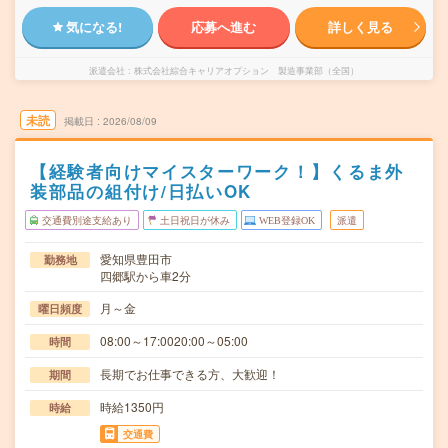
気になる!
応募へ進む
詳しく見る
派遣会社
株式会社綜合キャリアオプション 製造事業部（全国）
未読
掲載日
2026/08/09
【経験者向けマイスターワーク！】くるま外
装部品の組付け/日払いOK
交通費別途支給あり
土日祝日が休み
WEB登録OK
派遣
愛知県豊田市
勤務地
四郷駅から車2分
月～金
曜日頻度
08:00～17:0020:00～05:00
時間
長期でお仕事できる方、大歓迎！
期間
時給1350円
時給
交通費