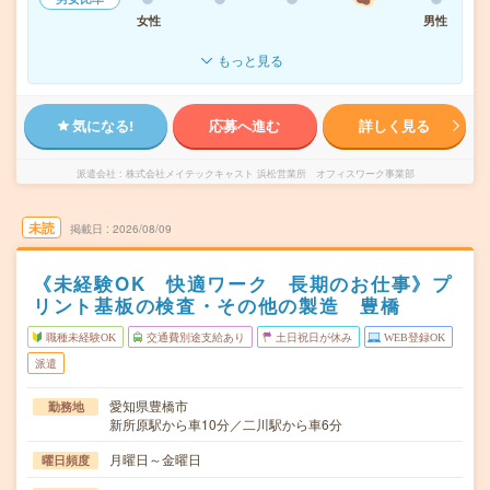
女性
男性
もっと見る
気になる!
応募へ進む
詳しく見る
派遣会社
株式会社メイテックキャスト 浜松営業所 オフィスワーク事業部
未読
掲載日
2026/08/09
《未経験OK 快適ワーク 長期のお仕事》プ
リント基板の検査・その他の製造 豊橋
職種未経験OK
交通費別途支給あり
土日祝日が休み
WEB登録OK
派遣
愛知県豊橋市
勤務地
新所原駅から車10分／二川駅から車6分
月曜日～金曜日
曜日頻度