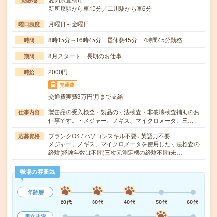
勤務地
新所原駅から車10分／二川駅から車6分
月曜日～金曜日
曜日頻度
8時15分～16時45分 昼休憩45分 7時間45分勤務
時間
8月スタート 長期のお仕事
期間
2000円
時給
交通費
交通費実費3万円/月まで支給
製缶品の受入検査・製品の寸法検査・非破壊検査補助のお
仕事内容
仕事です。・メジャー、ノギス、マイクロメータ、三…
ブランクOK / パソコンスキル不要 / 英語力不要
応募資格
メジャー、ノギス、マイクロメータを使用した寸法検査の
経験(経験年数は不問)三次元測定機の経験不問(未…
職場の雰囲気
年齢層
20代
30代
40代
50代
60代
男女比率