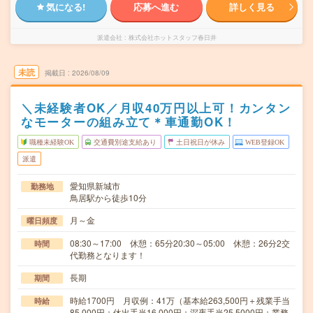
気になる!
応募へ進む
詳しく見る
派遣会社
株式会社ホットスタッフ春日井
未読
掲載日
2026/08/09
＼未経験者OK／月収40万円以上可！カンタン
なモーターの組み立て＊車通勤OK！
職種未経験OK
交通費別途支給あり
土日祝日が休み
WEB登録OK
派遣
愛知県新城市
勤務地
鳥居駅から徒歩10分
月～金
曜日頻度
08:30～17:00 休憩：65分20:30～05:00 休憩：26分2交
時間
代勤務となります！
長期
期間
時給1700円 月収例：41万（基本給263,500円＋残業手当
時給
85,000円＋休出手当16,000円＋深夜手当25,5000円＋業務