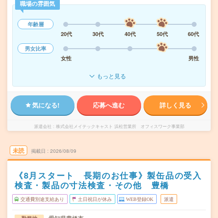
職場の雰囲気
年齢層
20代
30代
40代
50代
60代
男女比率
女性
男性
もっと見る
気になる!
応募へ進む
詳しく見る
派遣会社
株式会社メイテックキャスト 浜松営業所 オフィスワーク事業部
未読
掲載日
2026/08/09
《8月スタート 長期のお仕事》製缶品の受入
検査・製品の寸法検査・その他 豊橋
交通費別途支給あり
土日祝日が休み
WEB登録OK
派遣
愛知県豊橋市