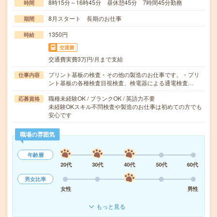
8時15分～16時45分 昼休憩45分 7時間45分勤務
時間
8月スタート 長期のお仕事
期間
1350円
時給
交通費
交通費実費3万円/月まで支給
プリント基板の検査・その他の製造のお仕事です。・プリ
仕事内容
ント基板の各種検査目視検査、検電器による通電検査…
職種未経験OK / ブランクOK / 英語力不要
応募資格
未経験OKスキル不問検査や製造のお仕事は初めての方でも
安心です
職場の雰囲気
年齢層
20代
30代
40代
50代
60代
男女比率
女性
男性
もっと見る