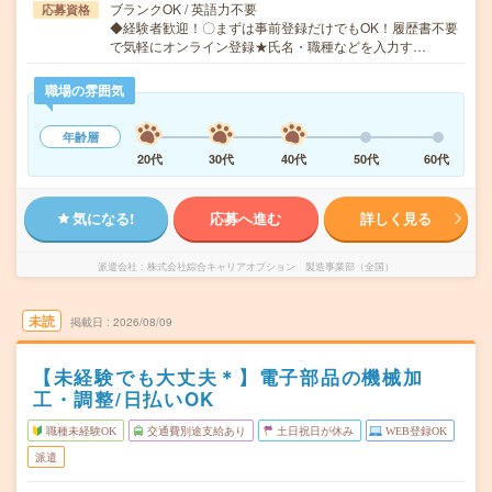
ブランクOK / 英語力不要
応募資格
◆経験者歓迎！〇まずは事前登録だけでもOK！履歴書不要
で気軽にオンライン登録★氏名・職種などを入力す…
職場の雰囲気
年齢層
20代
30代
40代
50代
60代
気になる!
応募へ進む
詳しく見る
派遣会社
株式会社綜合キャリアオプション 製造事業部（全国）
未読
掲載日
2026/08/09
【未経験でも大丈夫＊】電子部品の機械加
工・調整/日払いOK
職種未経験OK
交通費別途支給あり
土日祝日が休み
WEB登録OK
派遣