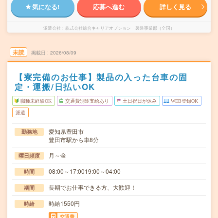
気になる!
応募へ進む
詳しく見る
派遣会社
株式会社綜合キャリアオプション 製造事業部（全国）
未読
掲載日
2026/08/09
【寮完備のお仕事】製品の入った台車の固
定・運搬/日払いOK
職種未経験OK
交通費別途支給あり
土日祝日が休み
WEB登録OK
派遣
愛知県豊田市
勤務地
豊田市駅から車8分
月～金
曜日頻度
08:00～17:0019:00～04:00
時間
長期でお仕事できる方、大歓迎！
期間
時給1550円
時給
交通費