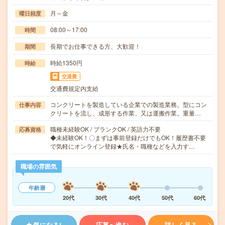
月～金
曜日頻度
08:00～17:00
時間
長期でお仕事できる方、大歓迎！
期間
時給1350円
時給
交通費
交通費規定内支給
コンクリートを製造している企業での製造業務。型にコン
仕事内容
クリートを流し、成形する作業、又は運搬作業。重量…
職種未経験OK / ブランクOK / 英語力不要
応募資格
◆未経験OK！〇まずは事前登録だけでもOK！履歴書不要
で気軽にオンライン登録★氏名・職種などを入力す…
職場の雰囲気
年齢層
20代
30代
40代
50代
60代
気になる!
応募へ進む
詳しく見る