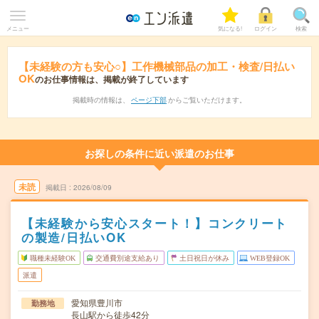
メニュー
気になる!
ログイン
検索
【未経験の方も安心○】工作機械部品の加工・検査/日払い
OK
のお仕事情報は、掲載が終了しています
掲載時の情報は、
ページ下部
からご覧いただけます。
お探しの条件に近い派遣のお仕事
未読
掲載日
2026/08/09
【未経験から安心スタート！】コンクリート
の製造/日払いOK
職種未経験OK
交通費別途支給あり
土日祝日が休み
WEB登録OK
派遣
愛知県豊川市
勤務地
長山駅から徒歩42分