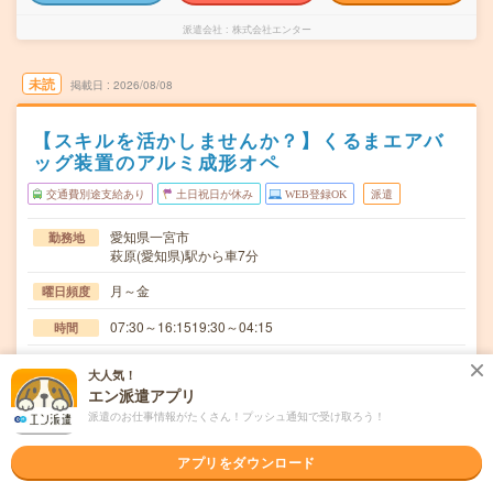
派遣会社
株式会社エンター
未読
掲載日
2026/08/08
【スキルを活かしませんか？】くるまエアバ
ッグ装置のアルミ成形オペ
交通費別途支給あり
土日祝日が休み
WEB登録OK
派遣
愛知県一宮市
勤務地
萩原(愛知県)駅から車7分
月～金
曜日頻度
07:30～16:1519:30～04:15
時間
長期でお仕事できる方、大歓迎！
期間
大人気！
エン派遣アプリ
時給1400円
時給
派遣のお仕事情報がたくさん！プッシュ通知で受け取ろう！
交通費
交通費規定内支給
アプリをダウンロード
アルミ成形の機械オペレーター！カンタン作業です！まず
仕事内容