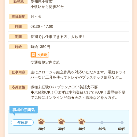
愛知県小牧市
勤務地
小牧駅から徒歩20分
月～金
曜日頻度
08:30～17:00
時間
長期でお仕事できる方、大歓迎！
期間
時給1350円
時給
交通費
交通費規定内支給
主にクロージャ組立作業を対応いただきます。電動ドライ
仕事内容
バーなど工具を使ってトレイやプラスチック部品など…
職種未経験OK / ブランクOK / 英語力不要
応募資格
◆未経験OK！〇まずは事前登録だけでもOK！履歴書不要
で気軽にオンライン登録★氏名・職種などを入力す…
職場の雰囲気
年齢層
20代
30代
40代
50代
60代