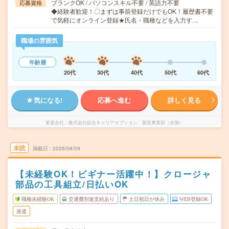
ブランクOK / パソコンスキル不要 / 英語力不要
応募資格
◆経験者歓迎！〇まずは事前登録だけでもOK！履歴書不要
で気軽にオンライン登録★氏名・職種などを入力す…
職場の雰囲気
年齢層
20代
30代
40代
50代
60代
気になる!
応募へ進む
詳しく見る
派遣会社
株式会社綜合キャリアオプション 製造事業部（全国）
未読
掲載日
2026/08/09
【未経験OK！ビギナー活躍中！】クロージャ
部品の工具組立/日払いOK
職種未経験OK
交通費別途支給あり
土日祝日が休み
WEB登録OK
派遣