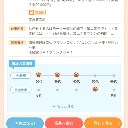
手当20,000円）
交通費
交通費支給
お任せするのはモーター部品の組立・加工業務です！＜具
仕事内容
体的には…＞・部品を成形、加工するマシンの補助 …
職種未経験OK / ブランクOK / パソコンスキル不要 / 英語力
応募資格
不要
未経験ＯＫ！ブランクＯＫ！
職場の雰囲気
年齢層
20代
30代
40代
50代
60代
男女比率
女性
男性
もっと見る
気になる!
応募へ進む
詳しく見る