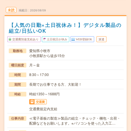
未読
掲載日
2026/08/09
【人気の日勤×土日祝休み！】デジタル製品の
組立/日払いOK
交通費別途支給あり
土日祝日が休み
WEB登録OK
派遣
愛知県小牧市
勤務地
小牧原駅から徒歩15分
月～金
曜日頻度
8:30～17:00
時間
長期でお仕事できる方、大歓迎！
期間
時給1350～1688円
時給
交通費
交通費規定内支給
≪電子基板の製造≫製品の組立・チェック・梱包・出荷・
仕事内容
配膳などをお願いします。※パソコンを使った入力工…