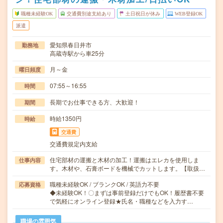
職種未経験OK
交通費別途支給あり
土日祝日が休み
WEB登録OK
派遣
愛知県春日井市
勤務地
高蔵寺駅から車25分
月～金
曜日頻度
07:55～16:55
時間
長期でお仕事できる方、大歓迎！
期間
時給1350円
時給
交通費
交通費規定内支給
住宅部材の運搬と木材の加工！運搬はエレカを使用しま
仕事内容
す。木材や、石膏ボードを機械でカットします。【取扱…
職種未経験OK / ブランクOK / 英語力不要
応募資格
◆未経験OK！〇まずは事前登録だけでもOK！履歴書不要
で気軽にオンライン登録★氏名・職種などを入力す…
職場の雰囲気