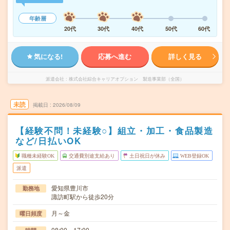
年齢層
20代
30代
40代
50代
60代
気になる!
応募へ進む
詳しく見る
派遣会社
株式会社綜合キャリアオプション 製造事業部（全国）
未読
掲載日
2026/08/09
【経験不問！未経験○】組立・加工・食品製造
など/日払いOK
職種未経験OK
交通費別途支給あり
土日祝日が休み
WEB登録OK
派遣
愛知県豊川市
勤務地
諏訪町駅から徒歩20分
月～金
曜日頻度
08:00～17:00