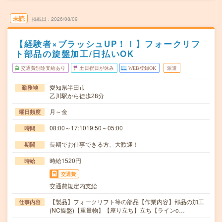
未読
掲載日
2026/08/09
【経験者×ブラッシュUP！！】フォークリフ
ト部品の旋盤加工/日払いOK
交通費別途支給あり
土日祝日が休み
WEB登録OK
派遣
愛知県半田市
勤務地
乙川駅から徒歩28分
月～金
曜日頻度
08:00～17:1019:50～05:00
時間
長期でお仕事できる方、大歓迎！
期間
時給1520円
時給
交通費
交通費規定内支給
【製品】フォークリフト等の部品【作業内容】部品の加工
仕事内容
(NC旋盤)【重量物】【座り立ち】立ち【ラインo…