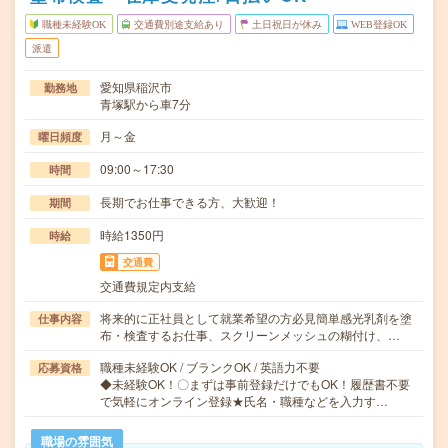
職種未経験OK
交通費別途支給あり
土日祝日が休み
WEB登録OK
派遣
愛知県稲沢市
勤務地
青塚駅から車7分
月～金
曜日頻度
09:00～17:30
時間
長期でお仕事できる方、大歓迎！
期間
時給1350円
時給
交通費
交通費規定内支給
将来的に正社員として就業希望の方必見簡単感光乳剤を塗
仕事内容
布・検査するお仕事、スクリーンメッシュの糊付け、…
職種未経験OK / ブランクOK / 英語力不要
応募資格
◆未経験OK！〇まずは事前登録だけでもOK！履歴書不要
で気軽にオンライン登録★氏名・職種などを入力す…
職場の雰囲気