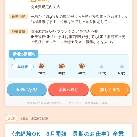
交通費規定内支給
一箱7～13kg程度の製品が入った箱が複数乗った台車を、6
仕事内容
台程度繋げます。台車は紐でしっかり固定して…
職種未経験OK / ブランクOK / 英語力不要
応募資格
◆未経験OK！〇まずは事前登録だけでもOK！履歴書不要
で気軽にオンライン登録★氏名・職種などを入力す…
職場の雰囲気
年齢層
20代
30代
40代
50代
60代
気になる!
応募へ進む
詳しく見る
派遣会社
株式会社綜合キャリアオプション 製造事業部（全国）
未読
掲載日
2026/08/09
《未経験OK 8月開始 長期のお仕事》産業