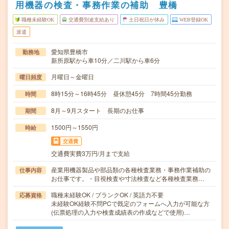
用機器の検査・事務作業の補助 豊橋
職種未経験OK
交通費別途支給あり
土日祝日が休み
WEB登録OK
派遣
愛知県豊橋市
勤務地
新所原駅から車10分／二川駅から車6分
月曜日～金曜日
曜日頻度
8時15分～16時45分 昼休憩45分 7時間45分勤務
時間
8月～9月スタート 長期のお仕事
期間
1500円～1550円
時給
交通費
交通費実費3万円/月まで支給
産業用機器製品や部品類の各種検査業務・事務作業補助の
仕事内容
お仕事です。・目視検査や寸法検査など各種検査業務…
職種未経験OK / ブランクOK / 英語力不要
応募資格
未経験OK経験不問PCで既定のフォームへ入力が可能な方
(伝票処理の入力や検査成績表の作成などで使用)…