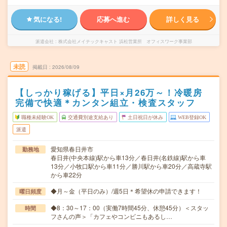
気になる!
応募へ進む
詳しく見る
派遣会社
株式会社メイテックキャスト 浜松営業所 オフィスワーク事業部
未読
掲載日
2026/08/09
【しっかり稼げる】平日×月26万～！冷暖房
完備で快適＊カンタン組立・検査スタッフ
職種未経験OK
交通費別途支給あり
土日祝日が休み
WEB登録OK
派遣
愛知県春日井市
勤務地
春日井(中央本線)駅から車13分／春日井(名鉄線)駅から車
13分／小牧口駅から車11分／勝川駅から車20分／高蔵寺駅
から車22分
◆月～金（平日のみ）/週5日＊希望休の申請できます！
曜日頻度
◆8：30～17：00（実働7時間45分、休憩45分）＜スタッ
時間
フさんの声＞「カフェやコンビニもあるし…