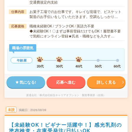
交通費規定内支給
お菓子工場でのお仕事です。キレイな現場で、ビスケット
仕事内容
製造のお手伝いをしていただきます。空調もしっかり…
職種未経験OK / ブランクOK / 英語力不要
応募資格
◆未経験OK！〇まずは事前登録だけでもOK！履歴書不要
で気軽にオンライン登録★氏名・職種などを入力す…
職場の雰囲気
年齢層
20代
30代
40代
50代
60代
気になる!
応募へ進む
詳しく見る
派遣会社
株式会社綜合キャリアオプション 製造事業部（全国）
未読
掲載日
2026/08/09
【未経験OK！ビギナー活躍中！】感光乳剤の
塗布検査・在庫受発注/日払いOK