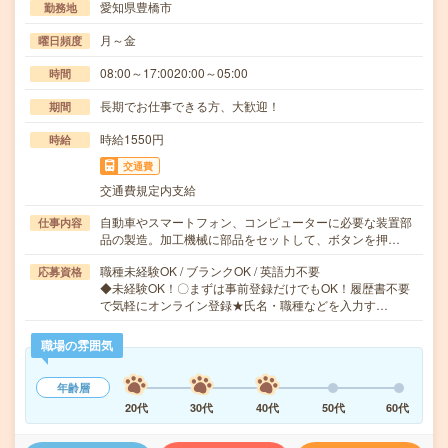
愛知県豊橋市
勤務地
月～金
曜日頻度
08:00～17:0020:00～05:00
時間
長期でお仕事できる方、大歓迎！
期間
時給1550円
時給
交通費
交通費規定内支給
自動車やスマートフォン、コンピューターに必要な装置部
仕事内容
品の製造。加工機械に部品をセットして、ボタンを押…
職種未経験OK / ブランクOK / 英語力不要
応募資格
◆未経験OK！〇まずは事前登録だけでもOK！履歴書不要
で気軽にオンライン登録★氏名・職種などを入力す…
職場の雰囲気
年齢層
20代
30代
40代
50代
60代