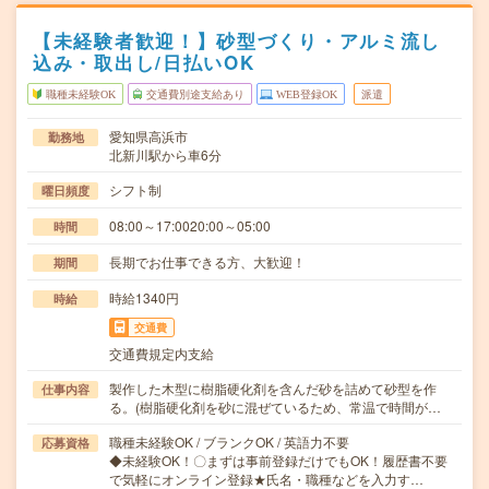
【未経験者歓迎！】砂型づくり・アルミ流し
込み・取出し/日払いOK
職種未経験OK
交通費別途支給あり
WEB登録OK
派遣
愛知県高浜市
勤務地
北新川駅から車6分
シフト制
曜日頻度
08:00～17:0020:00～05:00
時間
長期でお仕事できる方、大歓迎！
期間
時給1340円
時給
交通費
交通費規定内支給
製作した木型に樹脂硬化剤を含んだ砂を詰めて砂型を作
仕事内容
る。(樹脂硬化剤を砂に混ぜているため、常温で時間が…
職種未経験OK / ブランクOK / 英語力不要
応募資格
◆未経験OK！〇まずは事前登録だけでもOK！履歴書不要
で気軽にオンライン登録★氏名・職種などを入力す…