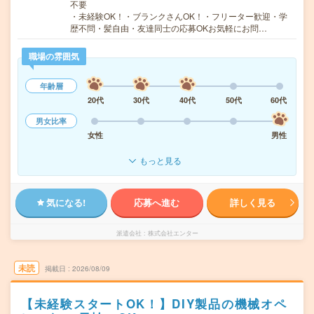
不要
・未経験OK！・ブランクさんOK！・フリーター歓迎・学
歴不問・髪自由・友達同士の応募OKお気軽にお問…
職場の雰囲気
年齢層
20代
30代
40代
50代
60代
男女比率
女性
男性
もっと見る
気になる!
応募へ進む
詳しく見る
派遣会社
株式会社エンター
未読
掲載日
2026/08/09
【未経験スタートOK！】DIY製品の機械オペ