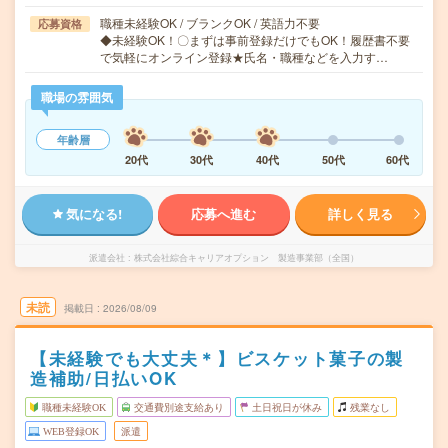
職種未経験OK / ブランクOK / 英語力不要
応募資格
◆未経験OK！〇まずは事前登録だけでもOK！履歴書不要
で気軽にオンライン登録★氏名・職種などを入力す…
職場の雰囲気
年齢層
20代
30代
40代
50代
60代
気になる!
応募へ進む
詳しく見る
派遣会社
株式会社綜合キャリアオプション 製造事業部（全国）
未読
掲載日
2026/08/09
【未経験でも大丈夫＊】ビスケット菓子の製
造補助/日払いOK
職種未経験OK
交通費別途支給あり
土日祝日が休み
残業なし
WEB登録OK
派遣