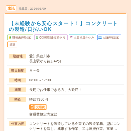
未読
掲載日
2026/08/09
【未経験から安心スタート！】コンクリート
の製造/日払いOK
職種未経験OK
交通費別途支給あり
土日祝日が休み
WEB登録OK
派遣
愛知県豊川市
勤務地
長山駅から徒歩42分
月～金
曜日頻度
08:00～17:00
時間
長期でお仕事できる方、大歓迎！
期間
時給1350円
時給
交通費
交通費規定内支給
コンクリートを製造している企業での製造業務。型にコン
仕事内容
クリートを流し、成形する作業、又は運搬作業。重量…