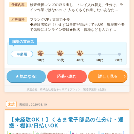
検査機後レンズの取り出し、トレイ入れ替え、仕分け。ラ
仕事内容
イン作業ではないので1人もくもく作業したいあなた…
ブランクOK / 英語力不要
応募資格
◆経験者歓迎！〇まずは事前登録だけでもOK！履歴書不要
で気軽にオンライン登録★氏名・職種などを入力す…
職場の雰囲気
年齢層
20代
30代
40代
50代
60代
気になる!
応募へ進む
詳しく見る
派遣会社
株式会社綜合キャリアオプション 製造事業部（全国）
未読
掲載日
2026/08/10
【未経験OK！】くるま電子部品の仕分け・運
搬・棚卸/日払いOK