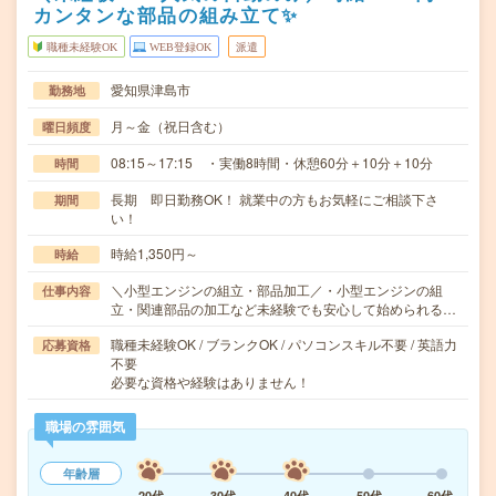
カンタンな部品の組み立て✨
職種未経験OK
WEB登録OK
派遣
愛知県津島市
勤務地
月～金（祝日含む）
曜日頻度
08:15～17:15 ・実働8時間・休憩60分＋10分＋10分
時間
長期 即日勤務OK！ 就業中の方もお気軽にご相談下さ
期間
い！
時給1,350円～
時給
＼小型エンジンの組立・部品加工／・小型エンジンの組
仕事内容
立・関連部品の加工など未経験でも安心して始められる…
職種未経験OK / ブランクOK / パソコンスキル不要 / 英語力
応募資格
不要
必要な資格や経験はありません！
職場の雰囲気
年齢層
20代
30代
40代
50代
60代