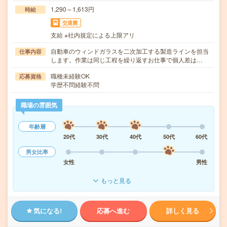
1,290～1,613円
時給
交通費
支給 ※社内規定による上限アリ
自動車のウィンドガラスを二次加工する製造ラインを担当
仕事内容
します。作業は同じ工程を繰り返すお仕事で個人差は…
職種未経験OK
応募資格
学歴不問経験不問
職場の雰囲気
年齢層
20代
30代
40代
50代
60代
男女比率
女性
男性
もっと見る
気になる!
応募へ進む
詳しく見る