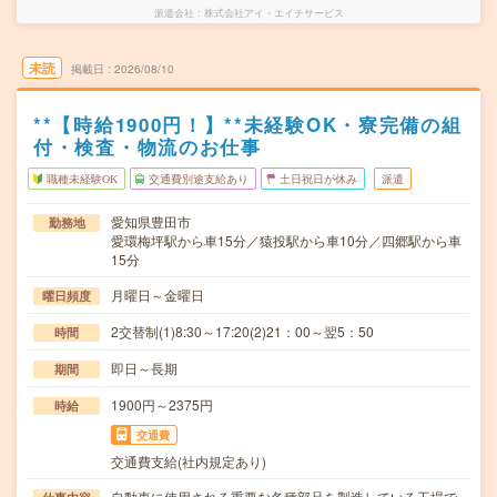
派遣会社
株式会社アイ・エイチサービス
未読
掲載日
2026/08/10
**【時給1900円！】**未経験OK・寮完備の組
付・検査・物流のお仕事
職種未経験OK
交通費別途支給あり
土日祝日が休み
派遣
愛知県豊田市
勤務地
愛環梅坪駅から車15分／猿投駅から車10分／四郷駅から車
15分
月曜日～金曜日
曜日頻度
2交替制(1)8:30～17:20(2)21：00～翌5：50
時間
即日～長期
期間
1900円～2375円
時給
交通費
交通費支給(社内規定あり)
自動車に使用される重要な各種部品を製造している工場で