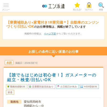
メニュー
気になる!
ログイン
検索
【寮費補助あり×家電付き1R寮完備＊】自動車のエンジン
づくり/日払いOK
のお仕事情報は、掲載が終了しています
掲載時の情報は、
ページ下部
からご覧いただけます。
お探しの条件に近い派遣のお仕事
未読
掲載日
2026/08/10
【誰でもはじめは初心者！】ガスメーターの
組立・検査/日払いOK
職種未経験OK
交通費別途支給あり
土日祝日が休み
WEB登録OK
派遣
愛知県岡崎市
勤務地
岡崎駅から---分