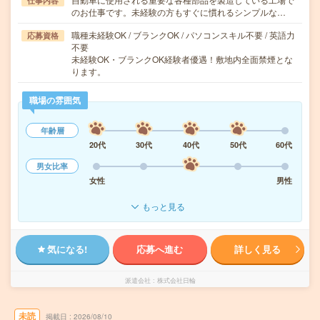
仕事内容
のお仕事です。未経験の方もすぐに慣れるシンプルな…
職種未経験OK / ブランクOK / パソコンスキル不要 / 英語力
応募資格
不要
未経験OK・ブランクOK経験者優遇！敷地内全面禁煙とな
ります。
職場の雰囲気
年齢層
20代
30代
40代
50代
60代
男女比率
女性
男性
もっと見る
気になる!
応募へ進む
詳しく見る
派遣会社
株式会社日輪
未読
掲載日
2026/08/10