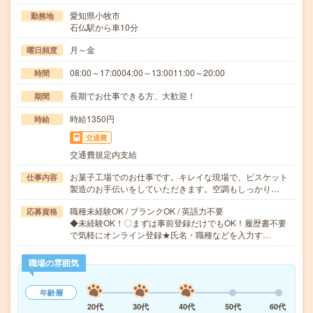
愛知県小牧市
勤務地
石仏駅から車10分
月～金
曜日頻度
08:00～17:0004:00～13:0011:00～20:00
時間
長期でお仕事できる方、大歓迎！
期間
時給1350円
時給
交通費
交通費規定内支給
お菓子工場でのお仕事です。キレイな現場で、ビスケット
仕事内容
製造のお手伝いをしていただきます。空調もしっかり…
職種未経験OK / ブランクOK / 英語力不要
応募資格
◆未経験OK！〇まずは事前登録だけでもOK！履歴書不要
で気軽にオンライン登録★氏名・職種などを入力す…
職場の雰囲気
年齢層
20代
30代
40代
50代
60代