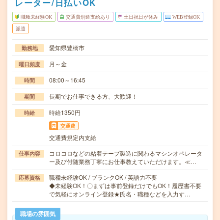
レーター/日払いOK
職種未経験OK
交通費別途支給あり
土日祝日が休み
WEB登録OK
派遣
愛知県豊橋市
勤務地
月～金
曜日頻度
08:00～16:45
時間
長期でお仕事できる方、大歓迎！
期間
時給1350円
時給
交通費
交通費規定内支給
コロコロなどの粘着テープ製造に関わるマシンオペレータ
仕事内容
ー及び付随業務丁寧にお仕事教えていただけます。≪…
職種未経験OK / ブランクOK / 英語力不要
応募資格
◆未経験OK！〇まずは事前登録だけでもOK！履歴書不要
で気軽にオンライン登録★氏名・職種などを入力す…
職場の雰囲気