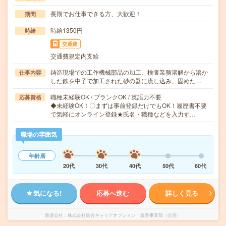
長期でお仕事できる方、大歓迎！
期間
時給1350円
時給
交通費
交通費規定内支給
鋳造現場での工作機械部品の加工、検査業務溶解から溶か
仕事内容
した鉄を中子で加工された砂の器に流し込み、固めた…
職種未経験OK / ブランクOK / 英語力不要
応募資格
◆未経験OK！〇まずは事前登録だけでもOK！履歴書不要
で気軽にオンライン登録★氏名・職種などを入力す…
職場の雰囲気
年齢層
20代
30代
40代
50代
60代
気になる!
応募へ進む
詳しく見る
派遣会社
株式会社綜合キャリアオプション 製造事業部（全国）