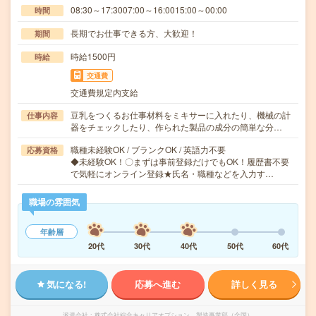
08:30～17:3007:00～16:0015:00～00:00
時間
長期でお仕事できる方、大歓迎！
期間
時給1500円
時給
交通費
交通費規定内支給
豆乳をつくるお仕事材料をミキサーに入れたり、機械の計
仕事内容
器をチェックしたり、作られた製品の成分の簡単な分…
職種未経験OK / ブランクOK / 英語力不要
応募資格
◆未経験OK！〇まずは事前登録だけでもOK！履歴書不要
で気軽にオンライン登録★氏名・職種などを入力す…
職場の雰囲気
年齢層
20代
30代
40代
50代
60代
気になる!
応募へ進む
詳しく見る
派遣会社
株式会社綜合キャリアオプション 製造事業部（全国）