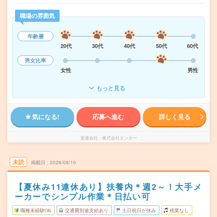
職場の雰囲気
年齢層
20代
30代
40代
50代
60代
男女比率
女性
男性
もっと見る
気になる!
応募へ進む
詳しく見る
派遣会社
株式会社エンター
未読
掲載日
2026/08/10
【夏休み11連休あり】扶養内＊週2～！大手メ
ーカーでシンプル作業＊日払い可
職種未経験OK
交通費別途支給あり
土日祝日が休み
残業なし