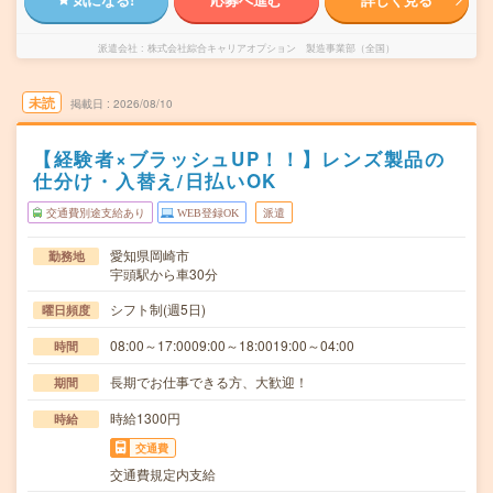
派遣会社
株式会社綜合キャリアオプション 製造事業部（全国）
未読
掲載日
2026/08/10
【経験者×ブラッシュUP！！】レンズ製品の
仕分け・入替え/日払いOK
交通費別途支給あり
WEB登録OK
派遣
愛知県岡崎市
勤務地
宇頭駅から車30分
シフト制(週5日)
曜日頻度
08:00～17:0009:00～18:0019:00～04:00
時間
長期でお仕事できる方、大歓迎！
期間
時給1300円
時給
交通費
交通費規定内支給