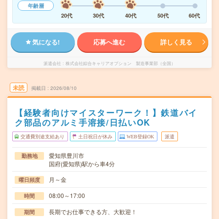
年齢層
20代
30代
40代
50代
60代
気になる!
応募へ進む
詳しく見る
派遣会社
株式会社綜合キャリアオプション 製造事業部（全国）
未読
掲載日
2026/08/10
【経験者向けマイスターワーク！】鉄道バイ
ク部品のアルミ手溶接/日払いOK
交通費別途支給あり
土日祝日が休み
WEB登録OK
派遣
愛知県豊川市
勤務地
国府(愛知県)駅から車4分
月～金
曜日頻度
08:00～17:00
時間
長期でお仕事できる方、大歓迎！
期間