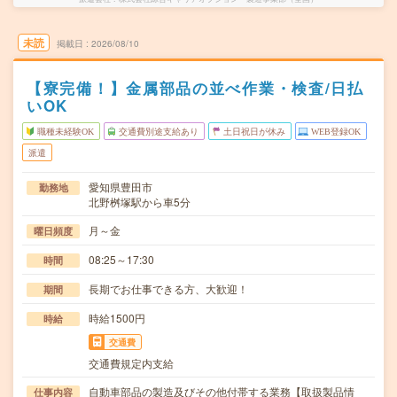
未読
掲載日
2026/08/10
【寮完備！】金属部品の並べ作業・検査/日払
いOK
職種未経験OK
交通費別途支給あり
土日祝日が休み
WEB登録OK
派遣
愛知県豊田市
勤務地
北野桝塚駅から車5分
月～金
曜日頻度
08:25～17:30
時間
長期でお仕事できる方、大歓迎！
期間
時給1500円
時給
交通費
交通費規定内支給
自動車部品の製造及びその他付帯する業務【取扱製品情
仕事内容