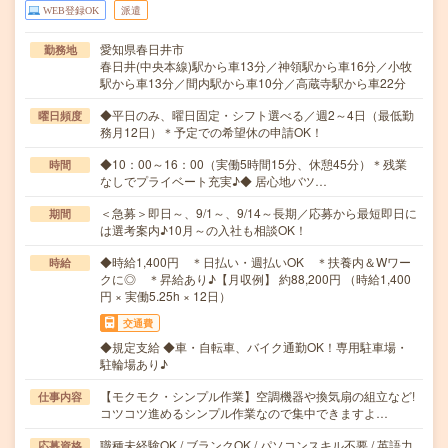
WEB登録OK
派遣
愛知県春日井市
勤務地
春日井(中央本線)駅から車13分／神領駅から車16分／小牧
駅から車13分／間内駅から車10分／高蔵寺駅から車22分
◆平日のみ、曜日固定・シフト選べる／週2～4日（最低勤
曜日頻度
務月12日）＊予定での希望休の申請OK！
◆10：00～16：00（実働5時間15分、休憩45分）＊残業
時間
なしでプライベート充実♪◆ 居心地バツ…
＜急募＞即日～、9/1～、9/14～長期／応募から最短即日に
期間
は選考案内♪10月～の入社も相談OK！
◆時給1,400円 ＊日払い・週払いOK ＊扶養内＆Wワー
時給
クに◎ ＊昇給あり♪【月収例】 約88,200円 （時給1,400
円 × 実働5.25h × 12日）
交通費
◆規定支給 ◆車・自転車、バイク通勤OK！専用駐車場・
駐輪場あり♪
【モクモク・シンプル作業】空調機器や換気扇の組立など!
仕事内容
コツコツ進めるシンプル作業なので集中できますよ…
職種未経験OK / ブランクOK / パソコンスキル不要 / 英語力
応募資格