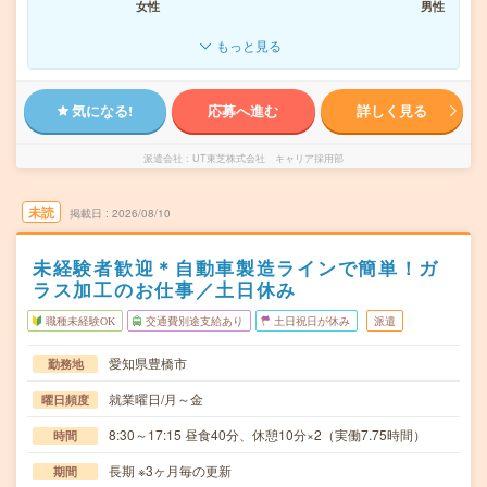
女性
男性
もっと見る
気になる!
応募へ進む
詳しく見る
派遣会社
UT東芝株式会社 キャリア採用部
未読
掲載日
2026/08/10
未経験者歓迎＊自動車製造ラインで簡単！ガ
ラス加工のお仕事／土日休み
職種未経験OK
交通費別途支給あり
土日祝日が休み
派遣
愛知県豊橋市
勤務地
就業曜日/月～金
曜日頻度
8:30～17:15 昼食40分、休憩10分×2（実働7.75時間）
時間
長期 ※3ヶ月毎の更新
期間