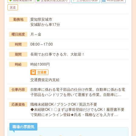
職種未経験OK
交通費別途支給あり
土日祝日が休み
WEB登録OK
派遣
愛知県安城市
勤務地
安城駅から車17分
月～金
曜日頻度
08:00～17:00
時間
長期でお仕事できる方、大歓迎！
期間
時給1300円
時給
交通費
交通費規定内支給
自動車に係わる電子部品の仕分け作業。自動車に係わる電
仕事内容
子部品をハンドリフを用いて運搬する作業。自動車に…
職種未経験OK / ブランクOK / 英語力不要
応募資格
◆未経験OK！〇まずは事前登録だけでもOK！履歴書不要
で気軽にオンライン登録★氏名・職種などを入力す…
職場の雰囲気