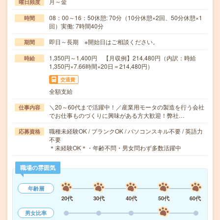
月～金
曜日頻度
08：00～16：50休憩: 70分（10分休憩×2回、50分休憩×1
時間
回）実働: 7時間40分
即日～長期 ※開始日はご相談ください。
期間
1,350円～1,400円 【月収例】214,480円（内訳：時給
時給
1,350円×7.66時間×20日＝214,480円）
交通費
全額支給
＼20～60代まで活躍中！／産業用モータの製造を行う会社
仕事内容
でお仕事ものづくりに興味がある方大歓迎！弊社…
職種未経験OK / ブランクOK / パソコンスキル不要 / 英語力
応募資格
不要
＊未経験OK＊・年齢不問・男女問わず多数活躍中
職場の雰囲気
年齢層
20代
30代
40代
50代
60代
男女比率