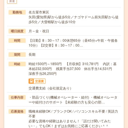
派遣
名古屋市東区
勤務地
矢田(愛知県)駅から徒歩5分／ナゴヤドーム前矢田駅から徒
歩5分／大曽根駅から徒歩10分
月～金・祝日
曜日頻度
【日勤】8：30～17：00休憩65分（昼45分+午前・午後各
時間
10分）【2交替】8：30～17：00…
長期
期間
時給1500円～1850円 【月収例】310,781円 内訳：基
時給
本給232,500円 残業手当37,500 休出手当14,531円
深夜手当26,250円
交通費
交通費支給（会社規定あり）
・部品づくり(機械オペレーター・組付) ・機械オペレータ
仕事内容
ーや組付けのサポート 【未経験の方も安心の部…
職種未経験OK / ブランクOK / パソコンスキル不要 / 英語力
応募資格
不要
必要な資格や経験はありません！「話だけ聞いてみた
い‥」でもOK！まずはお気軽にご応募ください＾＾