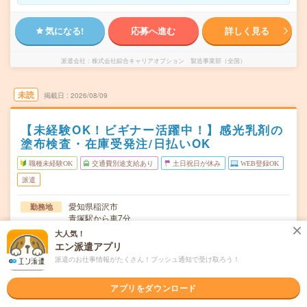
気になる!
応募へ進む
詳しく見る
派遣会社
株式会社綜合キャリアオプション 製造事業部（全国）
未読
掲載日
2026/08/09
【未経験OK！ビギナー活躍中！】感光乳剤の
塗布検査・在庫受発注/日払いOK
職種未経験OK
交通費別途支給あり
土日祝日が休み
WEB登録OK
派遣
愛知県稲沢市
勤務地
青塚駅から車7分
大人気！
月～金
曜日頻度
エン派遣アプリ
派遣のお仕事情報がたくさん！プッシュ通知で受け取ろう！
09:00～17:30
時間
長期でお仕事できる方、大歓迎！
期間
アプリをダウンロード