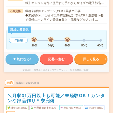
報】エンジン内部に使用する手のひらサイズの電子部品…
職種未経験OK / ブランクOK / 英語力不要
応募資格
◆未経験OK！〇まずは事前登録だけでもOK！履歴書不要
で気軽にオンライン登録★氏名・職種などを入力す…
職場の雰囲気
年齢層
20代
30代
40代
50代
60代
気になる!
応募へ進む
詳しく見る
派遣会社
株式会社綜合キャリアオプション 製造事業部（全国）
未読
掲載日
2026/08/10
＼月収31万円以上も可能／未経験OK！カンタ
ンな部品作り＊寮完備
職種未経験OK
交通費別途支給あり
土日祝日が休み
WEB登録OK