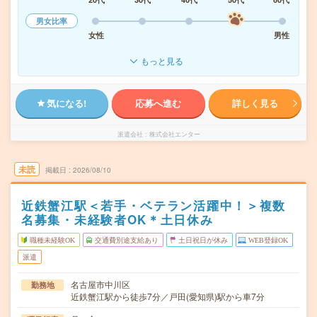
男女比率
女性
男性
もっと見る
気になる!
応募へ進む
詳しく見る
派遣会社
株式会社エンター
未読
掲載日
2026/08/10
近鉄蟹江駅＜若手・ベテラン活躍中！＞複数
名募集・未経験者OK＊土日休み
職種未経験OK
交通費別途支給あり
土日祝日が休み
WEB登録OK
派遣
名古屋市中川区
勤務地
近鉄蟹江駅から徒歩7分／戸田(愛知県)駅から車7分