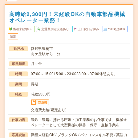
高時給2,300円！未経験OKの自動車部品機械
オペレーター業務！
職種未経験OK
交通費別途支給あり
土日祝日が休み
WEB登録OK
派遣
愛知県豊橋市
勤務地
向ケ丘駅から---分
月～金
曜日頻度
07:00～15:0015:00～23:0023:00～07:00休憩あり。
時間
長期
期間
時給2300円
時給
交通費
交通費支給(規定あり)
製鉄・製鋼に携わる圧延・加工業務のお仕事です。機械オ
仕事内容
ペレーターとして大型機械の操作・保守・点検作業を…
職種未経験OK / ブランクOK / パソコンスキル不要 / 英語力
応募資格