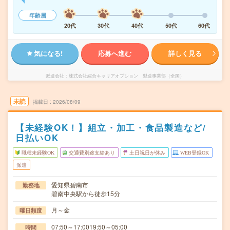
年齢層
20代
30代
40代
50代
60代
気になる!
応募へ進む
詳しく見る
派遣会社
株式会社綜合キャリアオプション 製造事業部（全国）
未読
掲載日
2026/08/09
【未経験OK！】組立・加工・食品製造など/
日払いOK
職種未経験OK
交通費別途支給あり
土日祝日が休み
WEB登録OK
派遣
愛知県碧南市
勤務地
碧南中央駅から徒歩15分
月～金
曜日頻度
07:50～17:0019:50～05:00
時間