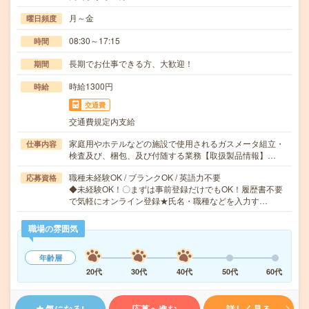
月～金
曜日頻度
08:30～17:15
時間
長期でお仕事できる方、大歓迎！
期間
時給1300円
時給
交通費
交通費規定内支給
家庭用やホテルなどの施設で使用されるガスメータ組立・
仕事内容
検査及び、梱包、及び付随する業務【取扱製品情報】…
職種未経験OK / ブランクOK / 英語力不要
応募資格
◆未経験OK！〇まずは事前登録だけでもOK！履歴書不要
で気軽にオンライン登録★氏名・職種などを入力す…
職場の雰囲気
年齢層
20代
30代
40代
50代
60代
気になる!
応募へ進む
詳しく見る