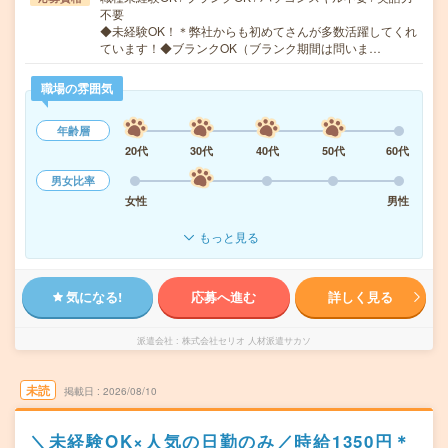
不要
◆未経験OK！＊弊社からも初めてさんが多数活躍してくれ
ています！◆ブランクOK（ブランク期間は問いま…
職場の雰囲気
年齢層
20代
30代
40代
50代
60代
男女比率
女性
男性
もっと見る
気になる!
応募へ進む
詳しく見る
派遣会社
株式会社セリオ 人材派遣サカソ
未読
掲載日
2026/08/10
＼未経験OK×人気の日勤のみ／時給1350円＊