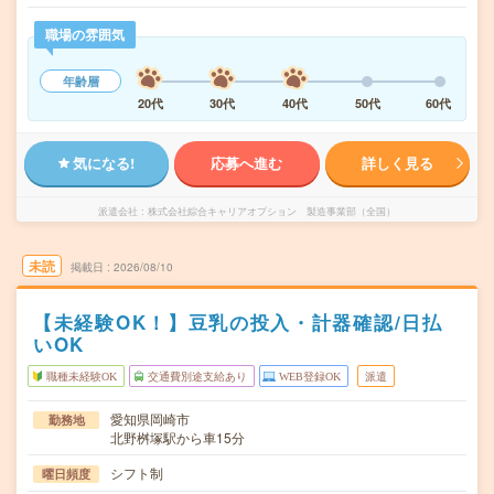
職場の雰囲気
年齢層
20代
30代
40代
50代
60代
気になる!
応募へ進む
詳しく見る
派遣会社
株式会社綜合キャリアオプション 製造事業部（全国）
未読
掲載日
2026/08/10
【未経験OK！】豆乳の投入・計器確認/日払
いOK
職種未経験OK
交通費別途支給あり
WEB登録OK
派遣
愛知県岡崎市
勤務地
北野桝塚駅から車15分
シフト制
曜日頻度