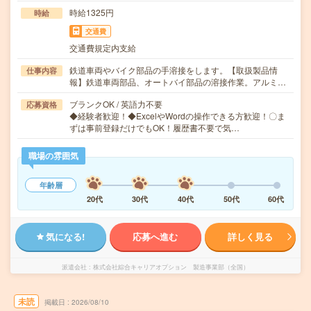
時給1325円
時給
交通費
交通費規定内支給
鉄道車両やバイク部品の手溶接をします。【取扱製品情
仕事内容
報】鉄道車両部品、オートバイ部品の溶接作業。アルミ…
ブランクOK / 英語力不要
応募資格
◆経験者歓迎！◆ExcelやWordの操作できる方歓迎！〇ま
ずは事前登録だけでもOK！履歴書不要で気…
職場の雰囲気
年齢層
20代
30代
40代
50代
60代
気になる!
応募へ進む
詳しく見る
派遣会社
株式会社綜合キャリアオプション 製造事業部（全国）
未読
掲載日
2026/08/10